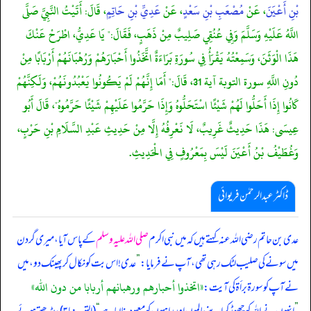
بْنِ أَعْيَنَ
، عَنْ
مُصْعَبِ بْنِ سَعْدٍ
، عَنْ
عَدِيِّ بْنِ حَاتِمٍ
، قَالَ: أَتَيْتُ النَّبِيَّ صَلَّى
اللَّهُ عَلَيْهِ وَسَلَّمَ وَفِي عُنُقِي صَلِيبٌ مِنْ ذَهَبٍ، فَقَالَ:" يَا عَدِيُّ، اطْرَحْ عَنْكَ
هَذَا الْوَثَنَ، وَسَمِعْتُهُ يَقْرَأُ فِي سُورَةِ بَرَاءَةٌ اتَّخَذُوا أَحْبَارَهُمْ وَرُهْبَانَهُمْ أَرْبَابًا مِنْ
دُونِ اللَّهِ سورة التوبة آية 31، قَالَ:" أَمَا إِنَّهُمْ لَمْ يَكُونُوا يَعْبُدُونَهُمْ، وَلَكِنَّهُمْ
كَانُوا إِذَا أَحَلُّوا لَهُمْ شَيْئًا اسْتَحَلُّوهُ وَإِذَا حَرَّمُوا عَلَيْهِمْ شَيْئًا حَرَّمُوهُ"، قَالَ أَبُو
عِيسَى: هَذَا حَدِيثٌ غَرِيبٌ، لَا نَعْرِفُهُ إِلَّا مِنْ حَدِيثِ عَبْدِ السَّلَامِ بْنِ حَرْبٍ،
وَغُطَيْفُ بْنُ أَعْيَنَ لَيْسَ بِمَعْرُوفٍ فِي الْحَدِيثِ.
ڈاکٹر عبدالرحمٰن فریوائی
عدی بن حاتم رضی الله عنہ کہتے ہیں کہ
میں نبی اکرم
صلی اللہ علیہ وسلم
کے پاس آیا، میری گردن
میں سونے کی صلیب لٹک رہی تھی، آپ نے فرمایا:
”
عدی! اس بت کو نکال کر پھینک دو، میں
«اتخذوا أحبارهم ورهبانهم أربابا من دون الله»
نے آپ کو سورۃ برأۃ کی آیت: