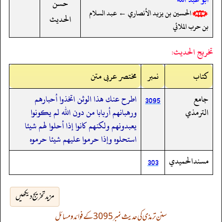
حسن
الحسين بن يزيد الأنصاري ← عبد السلام
الحديث
بن حرب الملائي
تخريج الحديث:
کتاب
نمبر
مختصر عربی متن
جامع
اطرح عنك هذا الوثن اتخذوا أحبارهم
3095
الترمذي
ورهبانهم أربابا من دون الله لم يكونوا
يعبدونهم ولكنهم كانوا إذا أحلوا لهم شيئا
استحلوه وإذا حرموا عليهم شيئا حرموه
مسندالحميدي
303
مزید تخریج دیکھیں
سنن ترمذی کی حدیث نمبر 3095 کے فوائد و مسائل