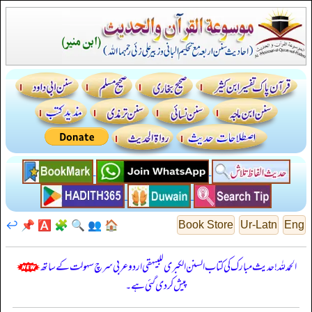
↩️
📌
🅰️
🧩
🔍
👥
🏠
Book Store
Ur-Latn
Eng
الحمدللہ! حدیث مبارک کی کتاب السنن الكبرى للبيهقي اردو عربی سرچ سہولت کے ساتھ
پیش کر دی گئی ہے۔