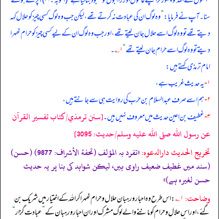
”
انہوں نے اللہ کو چھوڑ کر اپنے عالموں اور راہبوں کو معبود بنا لیا ہے
“
(التوبہ: ۳۱)، پڑھتے ہوئے
سنا۔ آپ نے فرمایا:
”
وہ لوگ ان کی عبادت نہ کرتے تھے، لیکن جب وہ لوگ کسی چیز کو حلال کہہ
دیتے تھے تو وہ لوگ اسے حلال جان لیتے تھے، اور جب وہ لوگ ان کے لیے کسی چیز کو حرام ٹھہرا
دیتے تو وہ لوگ اسے حرام جان لیتے تھے
“
۱؎
۔
امام ترمذی کہتے ہیں:
۱-
یہ حدیث غریب ہے،
۲-
ہم اسے صرف عبدالسلام بن حرب کی روایت ہی سے جانتے ہیں،
[سنن ترمذي/كتاب تفسير القرآن
۳-
غطیف بن اعین حدیث میں معروف نہیں ہیں۔
عن رسول الله صلى الله عليه وسلم/حدیث: 3095]
تخریج الحدیث دارالدعوہ:
«تفرد بہ المؤلف (تحفة الأشراف: 9877) (حسن)
(سند میں غطیف ضعیف راوی ہیں، لیکن شواہد کی بنا پر یہ حدیث
حسن لغیرہ ہے)»
وضاحت:
۱؎
: اس طرح وہ احبار و رہبان حلال و حرام ٹھہرا کر اللہ کے اختیار میں شریک بن
گئے، اور اس حلال و حرام کو ماننے والے لوگ مشرک اور ان احبار و رہبان کے
”
عبادت گزار
“