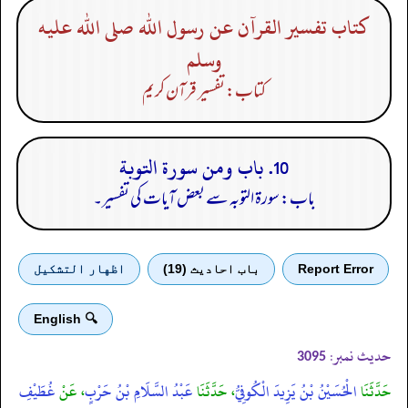
كتاب تفسير القرآن عن رسول الله صلى الله عليه
وسلم
کتاب: تفسیر قرآن کریم
10. باب ومن سورة التوبة
باب: سورۃ التوبہ سے بعض آیات کی تفسیر۔
Report Error
باب احادیث (19)
اظهار التشكيل
🔍 English
حدیث نمبر:
3095
حَدَّثَنَا
الْحُسَيْنُ بْنُ يَزِيدَ الْكُوفِيُّ
، حَدَّثَنَا
عَبْدُ السَّلَامِ بْنُ حَرْبٍ
، عَنْ
غُطَيْفِ