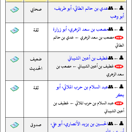
👤←👥
عدي بن حاتم الطائي، أبو طريف،
صحابي
أبو وهب
👤←👥
مصعب بن سعد الزهري، أبو زرارة
ثقة
مصعب بن سعد الزهري ← عدي بن حاتم
الطائي
👤←👥
غطيف بن أعين الشيباني
ضعيف
غطيف بن أعين الشيباني ← مصعب بن
الحديث
سعد الزهري
👤←👥
عبد السلام بن حرب الملائي، أبو
ثقة
بكر
عبد السلام بن حرب الملائي ← غطيف بن
أعين الشيباني
👤←👥
الحسين بن يزيد الأنصاري، أبو علي،
صدوق
أبو عبد الله