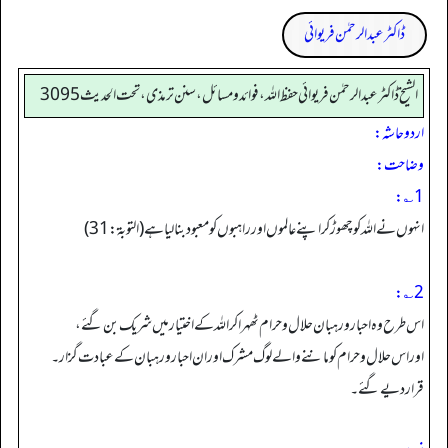
ڈاکٹر عبدالرحمٰن فریوائی
الشیخ ڈاکٹر عبد الرحمٰن فریوائی حفظ اللہ، فوائد و مسائل، سنن ترمذی، تحت الحديث 3095
اردو حاشہ:
وضاحت:
1؎:
انہوں نے اللہ کو چھوڑ کر اپنے عالموں اور راہبوں کو معبود بنا لیا ہے (التوبة: 31)
2؎:
اس طرح وہ احبار و رہبان حلال و حرام ٹھہرا کر اللہ کے اختیار میں شریک بن گئے،
اور اس حلال وحرام کو ماننے والے لوگ مشرک اور ان احبارورہبان کے عبادت گزار۔
قرار دیے گئے۔