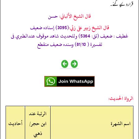
قرار دئیے گئے۔
قال الشيخ الألباني:
حسن
قال الشيخ زبير على زئي:
(3095) إسناده ضعيف
غطيف : ضعيف (تق: 5364) وللحديث شاھد موقوف عندالطبري فى
تفسيرة ( 81/10) وسنده ضعيف منقطع
الرواة الحديث:
الرتبة عند
اسم الشهرة
ابن حجر/
أحاديث
ذهبي