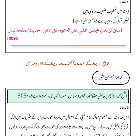
نوٹ:
(سند میں غطیف ضعیف راوی ہیں،
لیکن شواہد کی بنا پر یہ حدیث حسن لغیرہ ہے)
[سنن ترمذي مجلس علمي دار الدعوة، نئى دهلى، حدیث/صفحہ نمبر:
3095]
تخریج الحدیث کے تحت دیگر کتب سے حدیث کے فوائد و مسائل
محمد ابراہیم بن بشیر
الشيخ محمد ابراهيم بن بشير حفظ الله، فوائد و مسائل، مسند الحميدي، تحت الحديث:303
فائدہ:
اس حدیث سے معلوم ہوا کہ تمام نیکی کے اعمال میں مرد وعورت برابر کے شریک ہیں الا کہ
فرق کی دلیل مل جائے۔ نیز اس حدیث سے ثابت ہوا کہ عورت ہجرت کرے یا مرد، دونوں