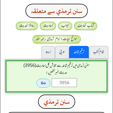
سنن ترمذي سے متعلقہ
کتاب تعارف
ابواب
احادیث
رواۃ الحدیث
سوانح حیات: امام ترمذی رحمہ اللہ
تمام کتب
ترقیم شاملہ
عربی
اردو
سنن ترمذی میں ترقیم شاملہ سے تلاش کل احادیث (3956)
حدیث نمبر لکھیں:
سنن ترمذي