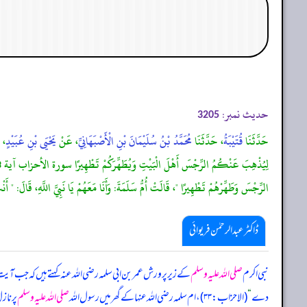
حدیث نمبر:
3205
حَدَّثَنَا
قُتَيْبَةُ
، حَدَّثَنَا
مُحَمَّدُ بْنُ سُلَيْمَانَ بْنِ الْأَصْبَهَانِيِّ
، عَنْ
يَحْيَى بْنِ عُبَيْدٍ
، 
الرِّجْسَ وَطَهِّرْهُمْ تَطْهِيرًا "، قَالَتْ أُمُّ سَلَمَةَ: وَأَنَا مَعَهُمْ يَا نَبِيَّ اللَّهِ، قَا
ڈاکٹر عبدالرحمٰن فریوائی
نبی اکرم
صلی اللہ علیہ وسلم
کے زیر پرورش عمر بن ابی سلمہ رضی الله عنہ کہتے ہیں کہ
جب آی
دے
“
(الاحزاب: ۳۳)، ام سلمہ رضی الله عنہا کے گھر میں رسول اللہ
صلی اللہ علیہ وسلم
پر ناز