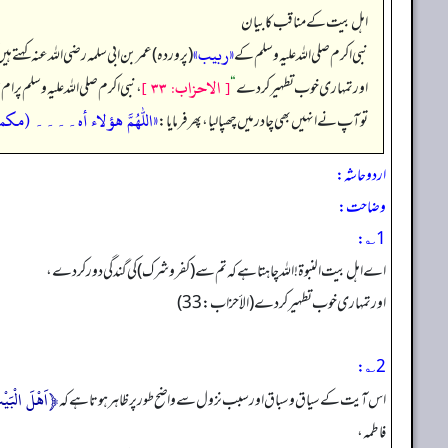
اہل بیت کے مناقب کا بیان
«ربيب»
نبی اکرم صلی اللہ علیہ وسلم کے
(پروردہ) عمر بن ابی سلمہ رضی الله عنہ کہتے ہ
[ الاحزاب: ۳۳ ]
اور تمہاری خوب تطہیر کر دے
“
، نبی اکرم صلی اللہ علیہ وسلم پر
«اللهم هؤلاء أه۔۔۔۔ (مکم
تو آپ نے انہیں بھی چادر میں چھپا لیا، پھر فرمایا:
اردو حاشہ:
وضاحت:
1؎:
اے اہل بیت النبوۃ! اللہ چاہتا ہے کہ تم سے (کفروشرک) کی گند گی دور کر دے،
اور تمہاری خوب تطہیر کر دے (الأحزاب: 33)
2؎:
﴿اَهْلَ الْبَی
اس آیت کے سیاق وسباق اور سبب نزول سے واضح طور پر ظاہر ہوتا ہے کہ
فاطمہ،