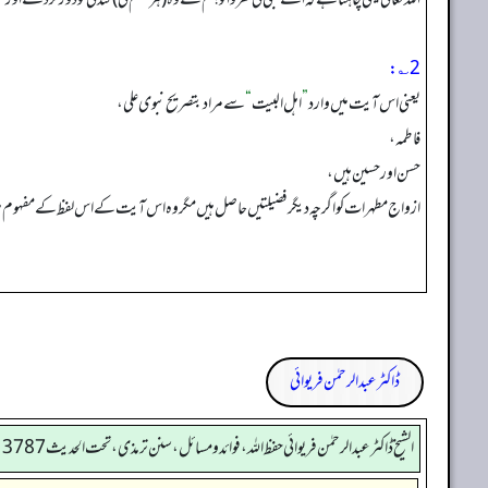
2؎:
یعنی اس آیت میں وارد
”
اہل البیت
“
سے مراد بتصریح نبوی علی،
فاطمہ،
حسن اورحسین ہیں،
ازواج مطہرات کو اگرچہ دیگر فضیلتیں حاصل ہیں مگر وہ اس آیت کے اس لفظ کے مفہوم م
ڈاکٹر عبدالرحمٰن فریوائی
الشیخ ڈاکٹر عبد الرحمٰن فریوائی حفظ اللہ، فوائد و مسائل، سنن ترمذی، تحت الحديث 3787