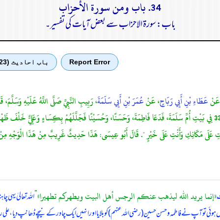
34. باب ومن سورة الأحزاب
باب: سورۃ الاحزاب سے بعض آیات کی تفسیر۔
Report Error
باب احادیث (23)
عَنْ
عَطَاءِ بْنِ أَبِي رَبَاحٍ
، عَنْ
عُمَرَ بْنِ أَبِي سَلَمَةَ
، رَبِيبِ النَّبِيِّ صَلَّى اللَّهُ عَلَيْهِ وَسَلَّمَ، قَال
لِيُذْهِبَ عَنْكُمُ الرِّجْسَ أَهْلَ الْبَيْتِ وَيُطَهِّرَكُمْ تَطْهِيرًا سورة الأحزاب آية 33 فِي بَيْتِ أُمِّ سَلَمَةَ، فَدَعَا فَاطِمَةَ، وَحَسَنًا، وَحُسَيْنًا فَجَلَّ
لَ: " أَنْتِ عَلَى مَكَانِكِ وَأَنْتِ عَلَى خَيْرٍ ". قَالَ أَبُو عِيسَى: هَذَا حَدِيثٌ غَرِيبٌ مِنْ هَذَا الْوَجْهِ 
«إنما يريد الله ليذهب عنكم الرجس أهل البيت ويطهركم تطهيرا»
ت
”
اللہ تعالیٰ یہی چ
ل ہوئی تو آپ نے فاطمہ و حسن حسین (رضی الله عنہم) کو بلایا اور انہیں ایک چادر کے نیچے ڈھانپ دیا، علی 