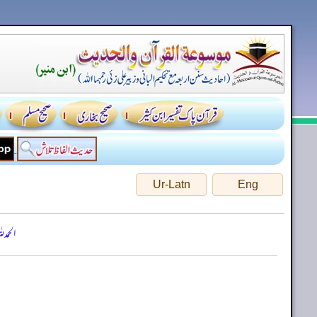
Ur-Latn
Eng
الحمد