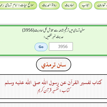
 تعارف
ابواب
احادیث
رواۃ الحدیث
سوانح حیات: امام ترمذی رحمہ 
سنن ترمذی میں ترقیم شاملہ سے تلاش کل احادیث (3956)
حدیث نمبر لکھیں:
سنن ترمذي
كتاب تفسير القرآن عن رسول الله صلى الله عليه وسلم
کتاب: تفسیر قرآن کریم