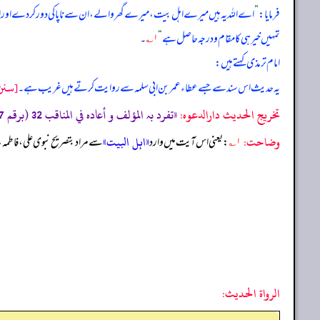
فرمایا:
”
اے اللہ یہ ہیں میرے اہل بیت، میرے گھر والے، ان سے ناپاکی دور کر دے اور 
تمہیں خیر ہی کا مقام و درجہ حاصل ہے
“
۱؎
۔
امام ترمذی کہتے ہیں:
[سنن 
یہ حدیث اس سند سے جسے عطاء عمر بن ابی سلمہ سے روایت کرتے ہیں غریب ہے۔
تخریج الحدیث دارالدعوہ:
«تفرد بہ المؤلف و أعادہ في المناقب 32 (برقم 3787) (تحفة الأشراف: 10687) (صحیح)»
وضاحت:
«اہل البیت»
۱؎
: یعنی اس آیت میں وارد
سے مراد بتصریح نبوی علی، فاطمہ
الرواة الحديث: