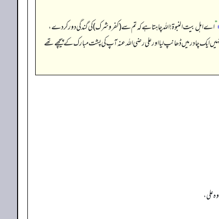
”
اے اہل بیت النبوۃ! اللہ چاہتا ہے کہ تم سے (کفر و شرک) کی گندگی دور کر دے،
ے انہیں ایک چادر میں ڈھانپ لیا اور علی رضی الله عنہ آپ کی پشت مبارک کے پیچھے تھے
ہ علی،