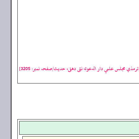
رمذي مجلس علمي دار الدعوة، نئى دهلى، حدیث/صفحہ نمبر: 3205]