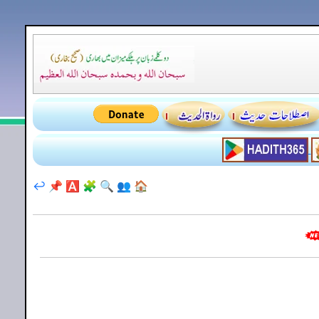
↩️
📌
🅰️
🧩
🔍
👥
🏠