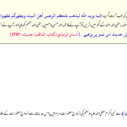
«إنما يريد الله ليذهب عنكم الرجس أهل البيت ويطهركم تطهيرا»
یں کہ جب آیت کریمہ
 ام سلمہ رضی الله عنہا کے گھر میں اتریں تو آپ نے فاطمہ اور حسن و حسین رضی الله عنہم کو بلایا اور آپ ن
ل حدیث اس نمبر پر پڑھیے۔)
[سنن ترمذي/كتاب المناقب/حدیث: 3787]
ْتِ﴾
سے نبی اکرم صلی اللہ علیہ وسلم کی ازواج مطہرات مراد ہیں یا اس حدیث سے ازواج مطہرات کے علاو