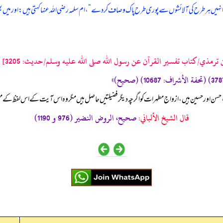
انہیں ہر طرح کی آلائشوں سے پوری طرح پاک و صاف کر دے
“
، ام سلمہ رضی الله عنہا کہتی ہیں: اور 
ترمذي/كتاب تفسير القرآن عن رسول الله صلى الله عليه وسلم/حدیث: 3205]
، حسن اور حسین ہیں، ازواج مطہرات کو اگرچہ دیگر فضیلتیں حاصل ہیں مگر وہ اس آیت کے اس لفظ کے م
قال الشيخ الألباني:
صحيح، الروض النضير (976 و 1190)