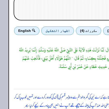
مكررات (4)
اظهار التشكيل
🔍 English
َ: لَمَّا نَزَلَتْ هَذِهِ الْآيَةُ عَلَى النَّبِيِّ صَلَّى اللَّهُ عَلَيْهِ وَسَلَّمَ: إِنَّمَا يُرِيدُ اللَّهُ
لَهُمْ بِكِسَاءٍ وَعَلِيٌّ خَلْفَ ظَهْرِهِ فَجَلَّلَهُ بِكِسَاءٍ، ثُمَّ قَالَ: " اللَّهُمَّ هَؤُلَاءِ أَهْلُ بَيْتِي، فَأَذْهِبْ عَنْهُمُ
مِنْ حَدِيثِ عَطَاءٍ عَنْ عُمَرَ بْنِ أَبِي سَلَمَةَ.
اہتا ہے کہ اے نبی کی گھر والو! تم سے وہ (ہر قسم کی) گندگی کو دور کر دے اور تمہیں خوب پاک کر
رضی الله عنہ آپ کی پیٹھ کے پیچھے تھے آپ نے انہیں بھی چادر کے نیچے کر لیا، پھر