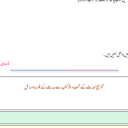
یں داخل نہیں ہیں۔
[سنن ت
تخریج الحدیث کے تحت دیگر کتب سے حدیث کے فوائد و مسائل