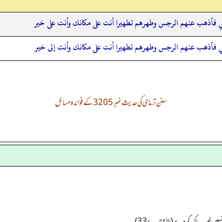
تي فأذهب عنهم الرجس وطهرهم تطهيرا أنت على مكانك وأنت على خير
تي فأذهب عنهم الرجس وطهرهم تطهيرا أنت على مكانك وأنت إلى خير
سنن ترمذی کی حدیث نمبر 3205 کے فوائد و مسائل
تمہیں خوب پاک کر دے (الأحزاب: 33)