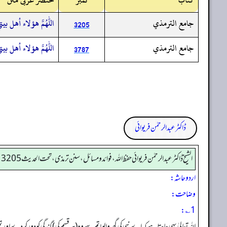
جامع الترمذي
اللهم هؤلاء أهل بي
3205
جامع الترمذي
اللهم هؤلاء أهل بي
3787
ڈاکٹر عبدالرحمٰن فریوائی
الشیخ ڈاکٹر عبد الرحمٰن فریوائی حفظ اللہ، فوائد و مسائل، سنن ترمذی، تحت الحديث 3205
اردو حاشہ:
وضاحت:
1؎:
اللہ تعالیٰ یہی چاہتا ہے کہ اے نبی کی گھروالو! تم سے وہ (ہر قسم کی) گندگی کو دورکر دے اور 