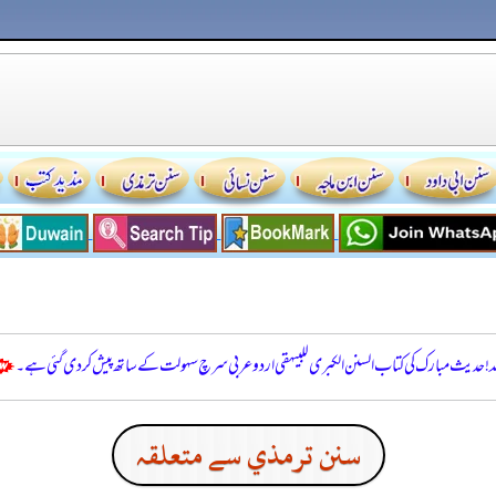
للہ! حدیث مبارک کی کتاب السنن الكبرى للبيهقي اردو عربی سرچ سہولت کے ساتھ پیش کر دی گئی ہے۔
سنن ترمذي سے متعلقہ