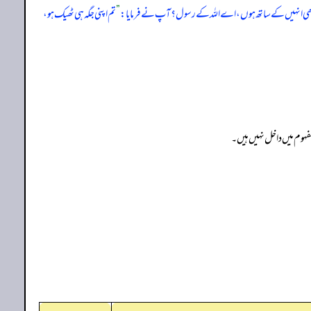
میں بھی انہیں کے ساتھ ہوں، اے اللہ کے رسول؟ آپ نے فرمایا:
”
تم اپنی جگہ ہی ٹھیک ہو،
فہوم میں داخل نہیں ہیں۔