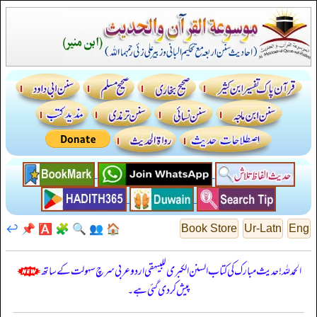
↩️
📌
🅰️
🧩
🔍
👥
🏠
Book Store
Ur-Latn
Eng
الحمدللہ! حدیث مبارک کی کتاب السنن الكبرى للبيهقي اردو عربی سرچ سہولت کے ساتھ
پیش کر دی گئی ہے۔