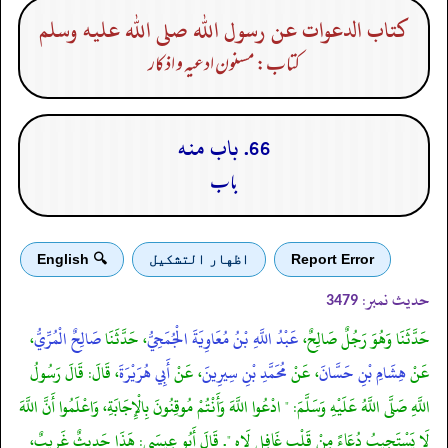
كتاب الدعوات عن رسول الله صلى الله عليه وسلم
کتاب: مسنون ادعیہ و اذکار
66. باب منه
باب
Report Error
اظهار التشكيل
🔍 English
حدیث نمبر:
3479
حَدَّثَنَا وَهُوَ رَجُلٌ صَالِحٌ،
عَبْدُ اللَّهِ بْنُ مُعَاوِيَةَ الْجُمَحِيُّ
، حَدَّثَنَا
صَالِحٌ الْمُرِّيُّ
،
عَنْ
هِشَامِ بْنِ حَسَّانَ
، عَنْ
مُحَمَّدِ بْنِ سِيرِينَ
، عَنْ
أَبِي هُرَيْرَةَ
، قَالَ: قَالَ رَسُولُ
اللَّهِ صَلَّى اللَّهُ عَلَيْهِ وَسَلَّمَ: " ادْعُوا اللَّهَ وَأَنْتُمْ مُوقِنُونَ بِالْإِجَابَةِ، وَاعْلَمُوا أَنَّ اللَّهَ
لَا يَسْتَجِيبُ دُعَاءً مِنْ قَلْبٍ غَافِلٍ لَاهٍ ". قَالَ أَبُو عِيسَى: هَذَا حَدِيثٌ غَرِيبٌ،