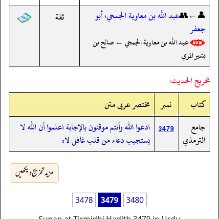
👤←👥
عبد الله بن معاوية الجمحي، أبو
ثقة
جعفر
عبد الله بن معاوية الجمحي ← صالح بن
بشير المري
تخريج الحديث:
کتاب
نمبر
مختصر عربی متن
جامع
ادعوا الله وأنتم موقنون بالإجابة اعلموا أن الله لا
3479
الترمذي
يستجيب دعاء من قلب غافل لاه
مزید تخریج دیکھیں
3478
3479
3480
Sunan at-Tirmidhi Hadith 3479 in Urdu