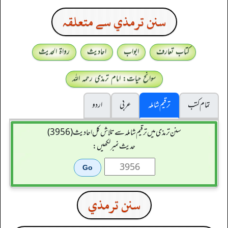
سنن ترمذي سے متعلقہ
کتاب تعارف
ابواب
احادیث
رواۃ الحدیث
سوانح حیات: امام ترمذی رحمہ اللہ
تمام کتب
ترقیم شاملہ
عربی
اردو
سنن ترمذی میں ترقیم شاملہ سے تلاش کل احادیث (3956)
حدیث نمبر لکھیں:
سنن ترمذي