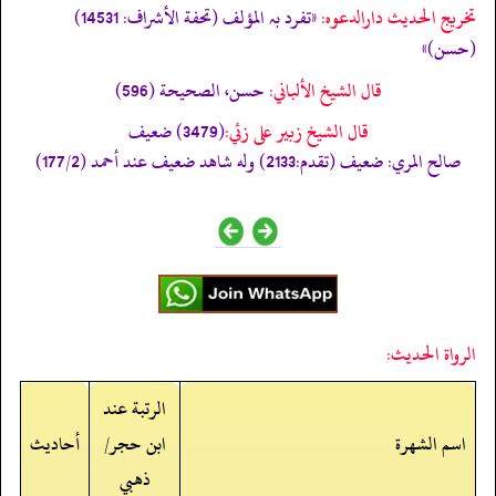
تخریج الحدیث دارالدعوہ:
«تفرد بہ المؤلف (تحفة الأشراف: 14531)
(حسن)»
قال الشيخ الألباني:
حسن، الصحيحة (596)
قال الشيخ زبير على زئي:
(3479) ضعيف
صالح المري: ضعيف (تقدم:2133) وله شاهد ضعيف عند أحمد (177/2)
الرواة الحديث:
الرتبة عند
اسم الشهرة
ابن حجر/
أحاديث
ذهبي