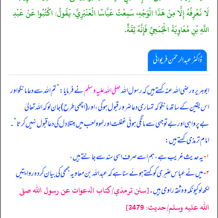
لَا نَعْرِفُهُ إِلَّا مِنْ هَذَا الْوَجْهِ، سَمِعْتُ عَبَّاسًا الْعَنْبَرِيَّ، يَقُولُ: اكْتُبُوا عَنْ عَبْدِ
اللَّهِ بْنِ مُعَاوِيَةَ الْجُمَحِيِّ فَإِنَّهُ ثِقَةٌ.
ڈاکٹر عبدالرحمٰن فریوائی
ابوہریرہ رضی الله عنہ کہتے ہیں کہ
رسول اللہ
صلی اللہ علیہ وسلم
نے فرمایا:
”
تم اللہ سے دعا مانگو اور
اس یقین کے ساتھ مانگو کہ تمہاری دعا ضرور قبول ہو گی، اور (اچھی طرح) جان لو کہ اللہ تعالیٰ
بےپرواہی اور بے توجہی سے مانگی ہوئی غفلت اور لہو و لعب میں مبتلا دل کی دعا قبول نہیں کرتا
“
۔
امام ترمذی کہتے ہیں:
۱-
یہ حدیث غریب ہے، ہم اسے صرف اسی سند سے جانتے ہیں،
۲-
میں نے عباس عنبری کو کہتے ہوئے سنا ہے کہ عبداللہ بن معاویہ جمحی کی بیان کردہ روایتیں
[سنن ترمذي/كتاب الدعوات عن رسول الله صلى
لکھ لو کیونکہ وہ ثقہ راوی ہیں۔
الله عليه وسلم/حدیث: 3479]