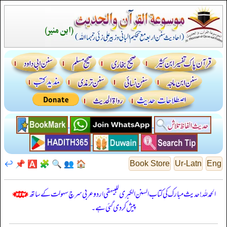
↩️
📌
🅰️
🧩
🔍
👥
🏠
Book Store
Ur-Latn
Eng
الحمدللہ! حدیث مبارک کی کتاب السنن الكبرى للبيهقي اردو عربی سرچ سہولت کے ساتھ
پیش کر دی گئی ہے۔