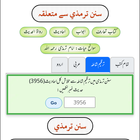
سنن ترمذي سے متعلقہ
کتاب تعارف
ابواب
احادیث
رواۃ الحدیث
سوانح حیات: امام ترمذی رحمہ اللہ
تمام کتب
ترقیم شاملہ
عربی
اردو
سنن ترمذی میں ترقیم شاملہ سے تلاش کل احادیث (3956)
حدیث نمبر لکھیں:
سنن ترمذي