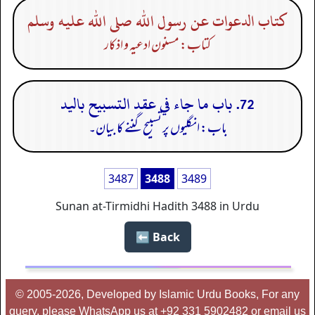
كتاب الدعوات عن رسول الله صلى الله عليه وسلم
کتاب: مسنون ادعیہ و اذکار
72. باب ما جاء في عقد التسبيح باليد
باب: انگلیوں پر تسبیح گننے کا بیان۔
3487
3488
3489
Sunan at-Tirmidhi Hadith 3488 in Urdu
Back ⬅️
© 2005-2026, Developed by Islamic Urdu Books, For any
query, please WhatsApp us at +92 331 5902482 or email us