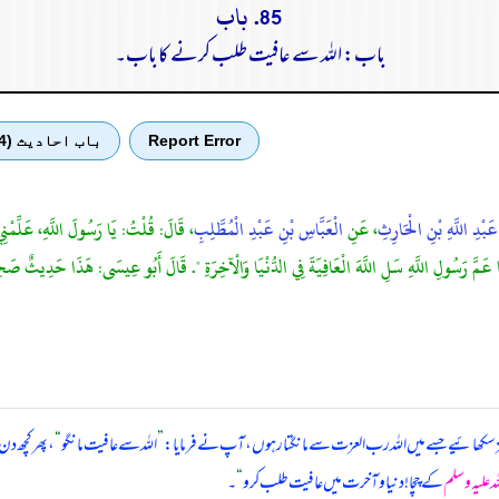
85. باب
باب: اللہ سے عافیت طلب کرنے کا باب۔
Report Error
باب احادیث (4)
عَبْدِ اللَّهِ بْنِ الْحَارِثِ
، عَنِ
الْعَبَّاسِ بْنِ عَبْدِ الْمُطَّلِبِ
، قَالَ: قُلْتُ: يَا رَسُولَ اللَّهِ، عَلِّمْنِي ش
َا عَمَّ رَسُولِ اللَّهِ سَلِ اللَّهَ الْعَافِيَةَ فِي الدُّنْيَا وَالْآخِرَةِ ". قَالَ أَبُو عِيسَى: هَذَا حَدِيثٌ صَحِ
چیز سکھائیے جسے میں اللہ رب العزت سے مانگتا رہوں، آپ نے فرمایا:
”
اللہ سے عافیت مانگو
“
، پھر کچھ دن
ہ علیہ وسلم
کے چچا! دنیا و آخرت میں عافیت طلب کرو
“
۔