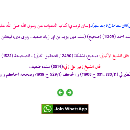
[سنن ترمذي/كتاب الدعوات عن رسول الله صلى الله عليه و
ان کا ان سے سماع ثابت ہے)۔
«تفرد بہ المؤلف (تحفة الأشراف: 5129)، و مسند احمد (1/209) (صحیح) (سند میں یزید بن اب
قال الشيخ الألباني:
صحيح، المشكاة (2490 / التحقيق الثاني) ، الصحيحة (1523)
قال الشيخ زبير على زئي:
(3514) سنده ضعيف
ي) سنده حسن وهو يغني عنه