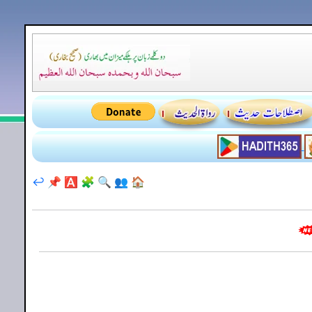
↩️
📌
🅰️
🧩
🔍
👥
🏠