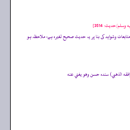
سلم/حدیث: 3514]
ی زیاد ضعیف راوی ہیں، لیکن متابعات وشواہد کی بنا پر یہ حدیث صحیح لغیرہ ہے، ملاحظہ ہو