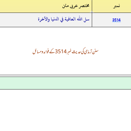
نمبر
مختصر عربی متن
سل الله العافية في الدنيا والآخرة
3514
سنن ترمذی کی حدیث نمبر 3514 کے فوائد و مسائل