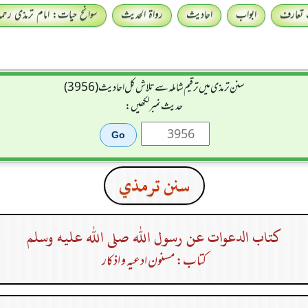
 تعارف
ابواب
احادیث
رواۃ الحدیث
سوانح حیات: امام ترمذی رحمہ 
سنن ترمذی میں ترقیم شاملہ سے تلاش کل احادیث (3956)
حدیث نمبر لکھیں:
سنن ترمذي
كتاب الدعوات عن رسول الله صلى الله عليه وسلم
کتاب: مسنون ادعیہ و اذکار