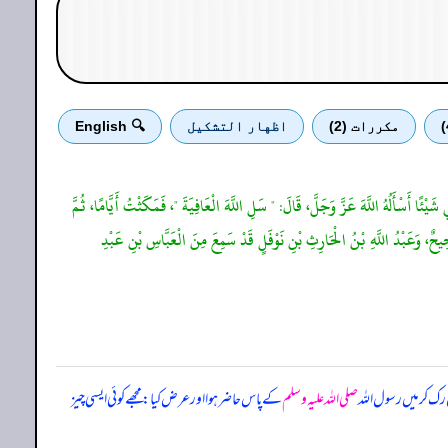
مكررات (2)
اظهار التشكيل
🔍 English
َيْئًا أَسْأَلُهُ اللَّهَ عَزَّ وَجَلَّ، قَالَ: " سَلِ اللَّهَ الْعَافِيَةَ "، فَمَكَثْتُ أَيَّامًا، ثُمَّ
يحٌ، وَعَبْدُ اللَّهِ بْنُ الْحَارِثِ بْنِ نَوْفَلٍ قَدْ سَمِعَ مِنَ الْعَبَّاسِ بْنِ عَبْدِ
 رک کر میں رسول اللہ
صلی اللہ علیہ وسلم
کے پاس حاضر ہوا اور عرض کیا: مجھے کوئی ایسی چیز