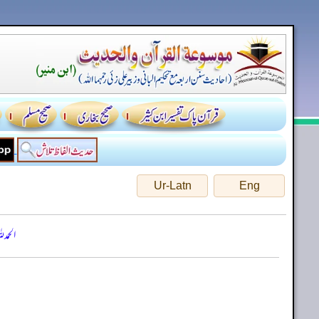
Ur-Latn
Eng
الحمد