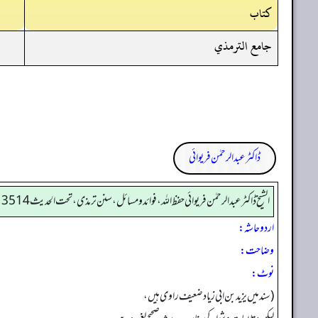
کتاب
جامع الترمذي
ڈاکٹر عبدالرحمٰن فریوائی
الشیخ ڈاکٹر عبد الرحمٰن فریوائی حفظ اللہ، فوائد و مسائل، سنن ترمذی، تحت الحديث 3514
اردو حاشہ:
وضاحت:
نوٹ:
(سند میں یزید بن ابی زیاد ضعیف راوی ہیں،