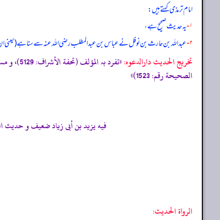
امام ترمذی کہتے ہیں:
۱-
یہ حدیث صحیح ہے،
۲-
عبداللہ بن حارث بن نوفل نے عباس بن عبدالمطلب رضی الله عنہ سے سنا ہے (یعنی 
تخریج الحدیث دارالدعوہ:
الصحیحة رقم: 1523)»
فيه يزيد بن أبى زياد ضعيف و حديث الطبراني (330/11۔331 ح 11908) و الحاكم (529/1 ح 1939، وصححه الحاكم و وافقه الذهب
الرواة الحديث: