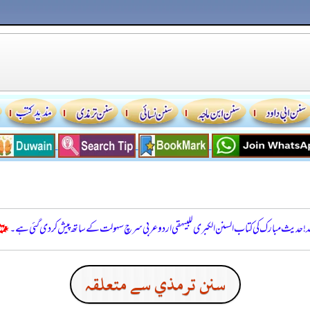
للہ! حدیث مبارک کی کتاب السنن الكبرى للبيهقي اردو عربی سرچ سہولت کے ساتھ پیش کر دی گئی ہے۔
سنن ترمذي سے متعلقہ