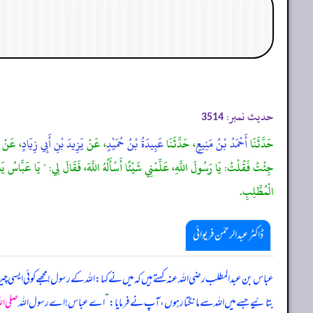
حدیث نمبر:
3514
حَدَّثَنَا
أَحْمَدُ بْنُ مَنِيعٍ
، حَدَّثَنَا
عَبِيدَةُ بْنُ حُمَيْدٍ
، عَنْ
يَزِيدَ بْنِ أَبِي زِيَادٍ
، عَنْ
جِئْتُ فَقُلْتُ: يَا رَسُولَ اللَّهِ، عَلِّمْنِي شَيْئًا أَسْأَلُهُ اللَّهَ، فَقَالَ لِي: " يَا عَبَّاسُ ي
الْمُطَّلِبِ.
ڈاکٹر عبدالرحمٰن فریوائی
عباس بن عبدالمطلب رضی الله عنہ کہتے ہیں کہ
میں نے کہا: اللہ کے رسول! مجھے کوئی ایسی 
بتائیے جسے میں اللہ سے مانگتا رہوں، آپ نے فرمایا:
”
اے عباس! اے رسول اللہ
صلی الل