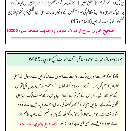
ہیں کہ وہ رحم وکرم کرنا مطلق نہیں جانتے بلکہ ہر وقت ظلم پر اڑے رہتے ہیں ان کو یاد رکھنا
چاہیے کہ جلدہی وہ اپنے مظالم کی سزا بھگتیں گے قانون قدرت یہی ہے فَقُطِعَ دَابِرُ الْقَوْمِ الَّذِينَ
ظَلَمُوا وَالْحَمْدُ لِلَّهِ رَبِّ الْعَالَمِينَ (الأنعام: 45)
[صحیح بخاری شرح از مولانا داود راز، حدیث/صفحہ نمبر: 6000]
مولانا داود راز رحمه الله، فوائد و مسائل، تحت الحديث صحيح بخاري: 6469
6469. حضرت ابو ہریرہ ؓ سے روایت ہے انہوں نے کہا کہ میں نے رسول اللہ صلی
اللہ علیہ وسلم کو یہ فرماتے ہوئے سنا:
”
اللہ تعالٰی نے رحمت کو جس دن پیدا کیا تو اس
کے سو حصے کیے۔ پھر اس نے ننانوے حصے اپنے پاس رکھے صرف ایک حصہ اپنی
مخلوق کے لیے دنیا میں بھیجا لہذا اگر کافر کو اللہ کی ساری رحمت کا پتہ چل جائے تو وہ
کبھی جنت سے مایوس نہ ہو اور اگر مومن کو اللہ کے ہاں ہر قسم کے عذاب کا علم ہو
[صحيح بخاري، حديث
جائے تو وہ دوذخ سے کبھی بھی بے خوف نہ ہو۔
“