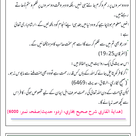
وہ دوسروں پر رحم وکرم جانتے ہی نہیں، بلکہ وہ ہر وقت دوسروں پر ظلم وستم ڈھاتے
رہتے ہیں۔
انھیں معلوم ہونا چاہیے کہ وہ دنیا میں جلد ہی اپنے انجام کو دیکھ لیں گے، ارشاد باری تعالیٰ
ہے:
”
اور جو بھی تم میں سے ظلم کرے گا اسے ہم سخت عذاب کا مزہ چکھائیں گے۔
“
(الفرقان25: 19)
اس حدیث کی ایک روایت میں یہ الفاظ ہیں:
”
اگر کافر کو پتا چل جائے کہ اللہ کے ہاں کس قدر رحمت ہے تو وہ بھی جنت ملنے سے مایوس نہ ہو۔
“
(صحیح البخاري، الرقاق، حدیث: 6469)
لیکن قیامت کے دن اللہ تعالیٰ کی رحمت صرف اہل ایمان کے لیے مخصوص ہوگی، کافر اس
سے کچھ حصہ نہ پائے گا۔
[هداية القاري شرح صحيح بخاري، اردو، حدیث/صفحہ نمبر: 6000]