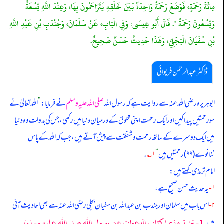
مِائَةَ رَحْمَةٍ، فَوَضَعَ رَحْمَةً وَاحِدَةً بَيْنَ خَلْقِهِ يَتَرَاحَمُونَ بِهَا، وَعِنْدَ اللَّهِ تِسْعَةٌ
وَتِسْعُونَ رَحْمَةً ". قَالَ أَبُو عِيسَى: وَفِي الْبَابِ، عَنْ سَلْمَانَ، وَجُنْدَبِ بْنِ عَبْدِ اللَّهِ
بْنِ سُفْيَانَ الْبَجَلِيِّ، وَهَذَا حَدِيثٌ حَسَنٌ صَحِيحٌ.
ڈاکٹر عبدالرحمٰن فریوائی
ابوہریرہ رضی الله عنہ سے روایت ہے کہ
رسول اللہ
صلی اللہ علیہ وسلم
نے فرمایا:
”
اللہ تعالیٰ نے
سو رحمتیں پیدا کیں اور ایک رحمت اپنی مخلوق کے درمیان دنیا میں رکھی، جس کی بدولت وہ دنیا
میں ایک دوسرے کے ساتھ رحمت و شفقت سے پیش آتے ہیں، جب کہ اللہ کے پاس
ننانوے (۹۹) رحمتیں ہیں
“
۱؎
۔
امام ترمذی کہتے ہیں:
۱-
یہ حدیث حسن صحیح ہے،
۲-
اس باب میں سلمان اور جندب بن عبداللہ بن سفیان بجلی رضی الله عنہ سے بھی احادیث آئی
[سنن ترمذي/كتاب الدعوات عن رسول الله صلى الله عليه وسلم/
ہیں۔