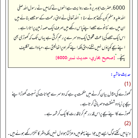
6000. حضرت ابو ہریرہ ؓ سے روایت ہے انہوں نے کہا میں نے رسول اللہ صلی
اللہ علیہ وسلم کو یہ کہتے ہوئے سنا:
”
اللہ تعالٰی نے اپنی رحمت کے سو حصے بنائے ہیں
ان میں سے ننانوے حصے اپنے پاس رکھے ہیں صرف ایک حصہ زمین پر اتارا ہے۔
اس ایک حصے کی باعث مخلوق ایک دوسرے پر رحم کرتی ہے یہاں تک کہ گھوڑی بھی
اپنے بچے کو پاؤں نہیں لگنے دیتی بلکہ اپنے کھر اوپر اٹھا لیتی ہے، مبادا اسے تکلیف
[صحيح بخاري، حديث نمبر:6000]
پہنچے۔
“
حدیث حاشیہ:
(1)
گھوڑے کی مثال بیان کرنے میں حکمت یہ ہے کہ دوسرے حیوانات کی نسبت گھوڑا اپنے
بچے پر زیادہ شفقت ومہربانی کرتا ہے۔
گھوڑے کا اپنے بچے پر اس قدر رحم کرنا قدرت کا ایک کرشمہ ہے۔
(2)
دنیا میں کتنے لوگ ایسے ہیں جو اپنے پہلو میں دھڑکتا ہوا دل نہیں بلکہ پتھر کا ٹکڑا رکھے ہوئے ہیں۔