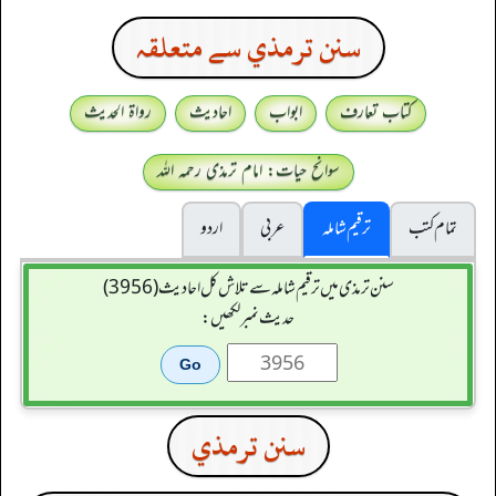
سنن ترمذي سے متعلقہ
کتاب تعارف
ابواب
احادیث
رواۃ الحدیث
سوانح حیات: امام ترمذی رحمہ اللہ
تمام کتب
ترقیم شاملہ
عربی
اردو
سنن ترمذی میں ترقیم شاملہ سے تلاش کل احادیث (3956)
حدیث نمبر لکھیں:
سنن ترمذي