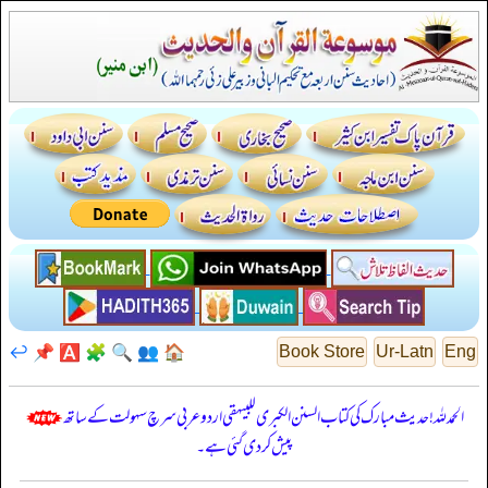
↩️
📌
🅰️
🧩
🔍
👥
🏠
Book Store
Ur-Latn
Eng
الحمدللہ! حدیث مبارک کی کتاب السنن الكبرى للبيهقي اردو عربی سرچ سہولت کے ساتھ
پیش کر دی گئی ہے۔