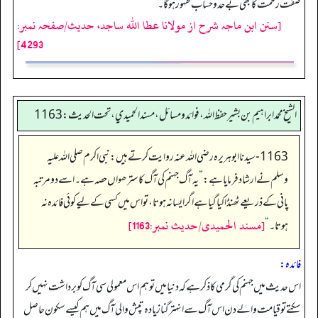
صفت رحمت کا بھی بے حد وحساب ظہور ہوگا۔
[سنن ابن ماجہ شرح از مولانا عطا الله ساجد، حدیث/صفحہ نمبر:
4293]
الشيخ محمد ابراهيم بن بشير حفظ الله، فوائد و مسائل، مسند الحميدي، تحت الحديث:1163
1163- سیدنا ابوہریرہ رضی اللہ عنہ روایت کرتے ہیں: نبی اکرم صلی اللہ علیہ
وسلم نے ارشاد فرمایا ہے:
”
یہ آگ جہنم کی آگ کا سترھواں حصہ ہے۔ اسے دومرتبہ
پانی کے ذریعے ٹھنڈا کیا گیا ہے اگر ایسا نہ ہوتا، تو اس میں کسی کے لیے کوئی فائدہ نہ
[مسند الحمیدی/حدیث نمبر:1163]
ہوتا۔‏‏‏‏
“
فائدہ:
اس حدیث میں جہنم کی گرمی کا ذکر ہے کہ دنیا میں تو ہم اس معمولی سی آگ کو برداشت نہیں کر
سکتے تو قیامت والے دن اس آگ سے انہتر گنا زیادہ تپش والی آگ میں ہم کیسے سکون حاصل