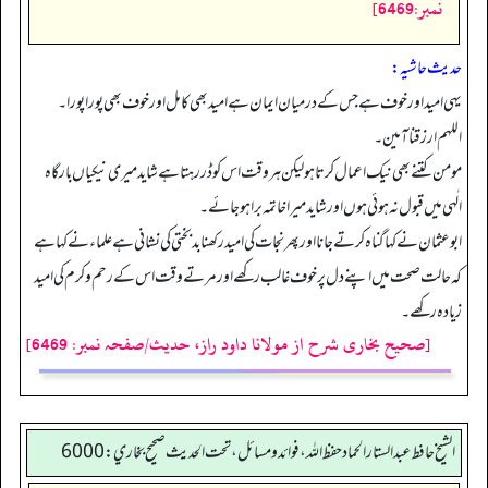
نمبر:6469]
حدیث حاشیہ:
یہی امید اور خوف ہے جس کے درمیان ایمان ہے امید بھی کامل اور خوف بھی پوراپورا۔
اللهم ارزقنا آمین۔
مومن کتنے بھی نیک اعمال کرتا ہو لیکن ہروقت اس کو ڈررہتا ہے شاید میری نیکیاں بارگاہ
الٰہی میں قبول نہ ہوئی ہوں اور شاید میرا خاتمہ برا ہو جائے۔
ابوعثمان نے کہا گناہ کرتے جانا اور پھر نجات کی امید رکھنا بد بختی کی نشانی ہے علماء نے کہا ہے
کہ حالت صحت میں اپنے دل پر خوف غالب رکھے اور مرتے وقت اس کے رحم وکرم کی امید
زیادہ رکھے۔
[صحیح بخاری شرح از مولانا داود راز، حدیث/صفحہ نمبر: 6469]
الشيخ حافط عبدالستار الحماد حفظ الله، فوائد و مسائل، تحت الحديث صحيح بخاري:6000