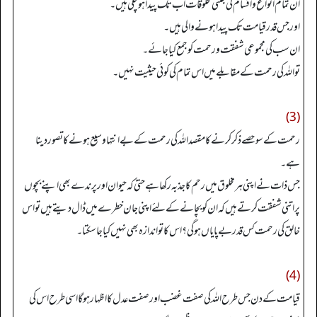
ان تمام انواع واقسام کی جتنی مخلوقات اب تک پیدا ہوچکی ہیں۔
اور جس قدر قیامت تک پیدا ہونے والی ہیں۔
ان سب کی مجموعی شفقت ورحمت کوجمع کیا جائے۔
تو اللہ کی رحمت کے مقابلے میں اس تمام کی کوئی حیثیت نہیں۔
(3)
رحمت کے سو حصے ذکر کرنے کامقصد اللہ کی رحمت کے بے انتہا وسیع ہونے کا تصور دینا
ہے۔
جس ذات نے اپنی ہر مخلوق میں رحم کا جذبہ رکھا ہے حتیٰ کہ حیوان اور پرندے بھی اپنے بچوں
پراتنی شفقت کرتے ہیں کہ ان کو بچانے کے لئے اپنی جان خطرے میں ڈال دیتے ہیں تو اس
خالق کی رحمت کس قدر بے پایاں ہوگی؟ اس کا تو اندازہ بھی نہیں کیا جا سکتا۔
(4)
قیامت کے دن جس طرح اللہ کی صفت غضب اور صفت عدل کا اظہار ہوگا اسی طرح اس کی