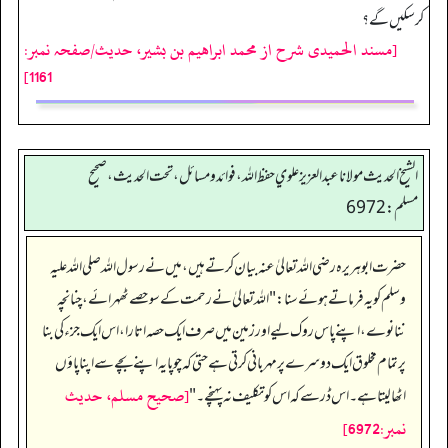
کرسکیں گے؟
[مسند الحمیدی شرح از محمد ابراهيم بن بشير، حدیث/صفحہ نمبر:
1161]
الشيخ الحديث مولانا عبدالعزيز علوي حفظ الله، فوائد و مسائل، تحت الحديث ، صحيح
مسلم: 6972
حضرت ابو ہریرہ رضی اللہ تعالیٰ عنہ بیان کرتے ہیں، میں نے رسول اللہ صلی اللہ علیہ
وسلم کو یہ فرماتے ہوئے سنا:"اللہ تعالیٰ نے رحمت کے سو حصے ٹھہرائے، چنانچہ
ننانوے، اپنے پاس روک لیے اور زمین میں صرف ایک حصہ اتارا، اس ایک جزء کی بنا
پر تمام مخلوق ایک دوسرے پر مہربانی کرتی ہے حتی کہ چوپایہ اپنے بچے سے اپنا پاؤں
[صحيح مسلم، حديث
اٹھالیتا ہے۔اس ڈر سے کہ اس کو تکلیف نہ پہنچے۔"
نمبر:6972]