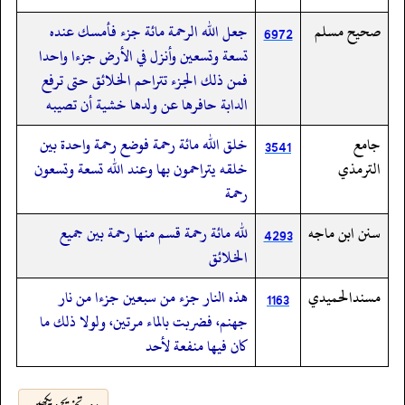
صحيح مسلم
جعل الله الرحمة مائة جزء فأمسك عنده
6972
تسعة وتسعين وأنزل في الأرض جزءا واحدا
فمن ذلك الجزء تتراحم الخلائق حتى ترفع
الدابة حافرها عن ولدها خشية أن تصيبه
جامع
خلق الله مائة رحمة فوضع رحمة واحدة بين
3541
الترمذي
خلقه يتراحمون بها وعند الله تسعة وتسعون
رحمة
سنن ابن ماجه
لله مائة رحمة قسم منها رحمة بين جميع
4293
الخلائق
مسندالحميدي
هذه النار جزء من سبعين جزءا من نار
1163
جهنم، فضربت بالماء مرتين، ولولا ذلك ما
كان فيها منفعة لأحد