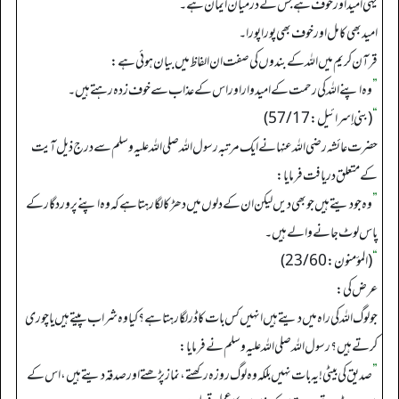
یہی امید اور خوف ہے جس کے درمیان ایمان ہے۔
امید بھی کامل اور خوف بھی پورا پورا۔
قرآن کریم میں اللہ کے بندوں کی صفت ان الفاظ میں بیان ہوئی ہے:
”
وہ اپنے اللہ کی رحمت کے امیدوار اور اس کے عذاب سے خوف زدہ رہتے ہیں۔
“
(بني إسرائیل: 57/17)
حضرت عائشہ رضی اللہ عنہا نے ایک مرتبہ رسول اللہ صلی اللہ علیہ وسلم سے درج ذیل آیت
کے متعلق دریافت فرمایا:
”
وہ جو دیتے ہیں جو بھی دیں لیکن ان کے دلوں میں دھڑکا لگا رہتا ہے کہ وہ اپنے پروردگار کے
پاس لوٹ جانے والے ہیں۔
“
(المؤمنون: 23/60)
عرض کی:
جو لوگ اللہ کی راہ میں دیتے ہیں انہیں کس بات کا ڈر لگا رہتا ہے؟ کیا وہ شراب پیتے ہیں یا چوری
کرتے ہیں؟ رسول اللہ صلی اللہ علیہ وسلم نے فرمایا:
”
صدیق کی بیٹی! یہ بات نہیں بلکہ وہ لوگ روزہ رکھتے، نماز پڑھتے اور صدقہ دیتے ہیں، اس کے