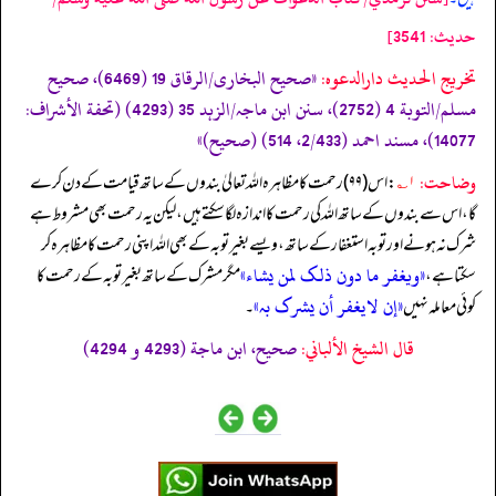
حدیث: 3541]
تخریج الحدیث دارالدعوہ:
«صحیح البخاری/الرقاق 19 (6469)، صحیح
مسلم/التوبة 4 (2752)، سنن ابن ماجہ/الزہد 35 (4293) (تحفة الأشراف:
14077)، مسند احمد (2/433، 514) (صحیح)»
وضاحت:
۱؎
: اس (۹۹) رحمت کا مظاہرہ اللہ تعالیٰ بندوں کے ساتھ قیامت کے دن کرے
گا، اس سے بندوں کے ساتھ اللہ کی رحمت کا اندازہ لگا سکتے ہیں، لیکن یہ رحمت بھی مشروط ہے
شرک نہ ہونے اور توبہ استغفار کے ساتھ، ویسے بغیر توبہ کے بھی اللہ اپنی رحمت کا مظاہرہ کر
«ویغفر ما دون ذلک لمن یشاء»
سکتا ہے،
مگر مشرک کے ساتھ بغیر توبہ کے رحمت کا
«إن لایغفر أن یشرک بہ»
کوئی معاملہ نہیں
۔
قال الشيخ الألباني:
صحيح، ابن ماجة (4293 و 4294)