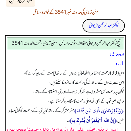
مزید تخریج دیکھیں
سنن ترمذی کی حدیث نمبر 3541 کے فوائد و مسائل
ڈاکٹر عبدالرحمٰن فریوائی
الشیخ ڈاکٹر عبد الرحمٰن فریوائی حفظ اللہ، فوائد و مسائل، سنن ترمذی، تحت الحديث 3541
اردو حاشہ:
1؎:
اس (99) رحمت کا مظاہرہ اللہ تعالیٰ بندوں کے ساتھ قیامت کے دن کرے گا،
اس سے بندوں کے ساتھ اللہ کی رحمت کا اندازہ لگا سکتے ہیں،
لیکن یہ رحمت بھی مشروط ہے شرک نہ ہونے اور توبہ استغفارکے ساتھ،
ویسے بغیر توبہ کے بھی اللہ اپنی رحمت کا مظاہرہ کر سکتا ہے،
﴿وَیَغْفِرُمَادُوْنَ ذٰلِكَ لِمَن یَّشَاءُ﴾
مگرمشرک کے ساتھ بغیر توبہ کے رحمت کا کوئی معاملہ
﴿إِنَّ اللهَ لَایَغْفِرُ أَن یُّشْرِكَ بِه﴾
نہیں
۔
[سنن ترمذي مجلس علمي دار الدعوة، نئى دهلى، حدیث/صفحہ نمبر: