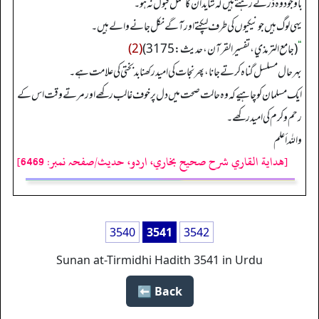
باوجود وہ ڈرتے رہتے ہیں کہ شاید ان کا عمل قبول نہ ہو۔
یہی لوگ ہیں جو نیکیوں کی طرف لپکتے اور آگے نکل جانے والے ہیں۔
“
(جامع الترمذي، تفسیر القرآن، حدیث: 3175)
(2)
بہرحال مسلسل گناہ کرتے جانا، پھر نجات کی امید رکھنا بدبختی کی علامت ہے۔
ایک مسلمان کو چاہیے کہ وہ حالت صحت میں دل پر خوف غالب رکھے اور مرتے وقت اس کے
رحم و کرم کی امید رکھے۔
واللہ أعلم
[هداية القاري شرح صحيح بخاري، اردو، حدیث/صفحہ نمبر: 6469]
3540
3541
3542
Sunan at-Tirmidhi Hadith 3541 in Urdu
Back ⬅️