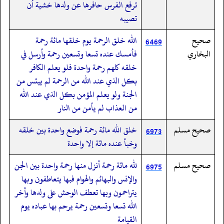
ترفع الفرس حافرها عن ولدها خشية أن
تصيبه
صحيح
الله خلق الرحمة يوم خلقها مائة رحمة
6469
البخاري
فأمسك عنده تسعا وتسعين رحمة وأرسل في
خلقه كلهم رحمة واحدة فلو يعلم الكافر
بكل الذي عند الله من الرحمة لم ييئس من
الجنة ولو يعلم المؤمن بكل الذي عند الله
من العذاب لم يأمن من النار
صحيح مسلم
خلق الله مائة رحمة فوضع واحدة بين خلقه
6973
وخبأ عنده مائة إلا واحدة
صحيح مسلم
لله مائة رحمة أنزل منها رحمة واحدة بين الجن
6975
والإنس والبهائم والهوام فبها يتعاطفون وبها
يتراحمون وبها تعطف الوحش على ولدها وأخر
الله تسعا وتسعين رحمة يرحم بها عباده يوم
القيامة