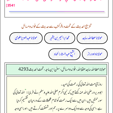
3541]
تخریج الحدیث کے تحت دیگر کتب سے حدیث کے فوائد و مسائل
مولانا عطا اللہ ساجد
محمد ابراہیم بن بشیر
مولانا عبد العزیز علوی
مولانا داود راز
الشیخ عبدالستار الحماد
مولانا عطا الله ساجد حفظ الله، فوائد و مسائل، سنن ابن ماجه، تحت الحديث4293
روز قیامت اللہ تعالیٰ کی رحمت کی امید۔
ابوہریرہ رضی اللہ عنہ کہتے ہیں کہ نبی اکرم صلی اللہ علیہ وسلم نے فرمایا:
”
اللہ تعالیٰ کی
سو رحمتیں ہیں، ان میں سے ایک رحمت کو تمام مخلوقات کے درمیان تقسیم کر دیا
ہے، اسی کی وجہ سے وہ ایک دوسرے پر رحم اور شفقت کرتے ہیں، اور اسی وجہ