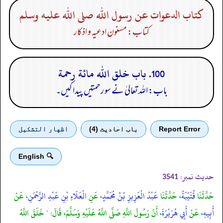
كتاب الدعوات عن رسول الله صلى الله عليه وسلم
کتاب: مسنون ادعیہ و اذکار
100. باب خلق الله مائة رحمة
باب: اللہ تعالیٰ نے سو رحمتیں پیدا کیں۔
Report Error
باب احادیث (4)
اظهار التشكيل
🔍 English
حدیث نمبر:
3541
حَدَّثَنَا
قُتَيْبَةُ
، حَدَّثَنَا
عَبْدُ الْعَزِيزِ بْنُ مُحَمَّدٍ
، عَنِ
الْعَلَاءِ بْنِ عَبْدِ الرَّحْمَنِ
، عَنْ
أَبِيهِ
، عَنْ
أَبِي هُرَيْرَةَ
، أَنّ رَسُولَ اللَّهِ صَلَّى اللَّهُ عَلَيْهِ وَسَلَّمَ، قَالَ: " خَلَقَ اللَّهُ