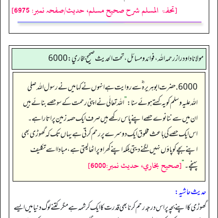
[تحفۃ المسلم شرح صحیح مسلم، حدیث/صفحہ نمبر: 6975]
مولانا داود راز رحمه الله، فوائد و مسائل، تحت الحديث صحيح بخاري: 6000
6000. حضرت ابو ہریرہ ؓ سے روایت ہے انہوں نے کہا میں نے رسول اللہ صلی
اللہ علیہ وسلم کو یہ کہتے ہوئے سنا:
”
اللہ تعالٰی نے اپنی رحمت کے سو حصے بنائے ہیں
ان میں سے ننانوے حصے اپنے پاس رکھے ہیں صرف ایک حصہ زمین پر اتارا ہے۔
اس ایک حصے کی باعث مخلوق ایک دوسرے پر رحم کرتی ہے یہاں تک کہ گھوڑی بھی
اپنے بچے کو پاؤں نہیں لگنے دیتی بلکہ اپنے کھر اوپر اٹھا لیتی ہے، مبادا اسے تکلیف
[صحيح بخاري، حديث نمبر:6000]
پہنچے۔
“
حدیث حاشیہ:
گھوڑی کا اپنے بچہ پر اس درجہ رحم کرنا بھی قدرت کا ایک کرشمہ ہے مگر کتنے لوگ دنیا میں ایسے