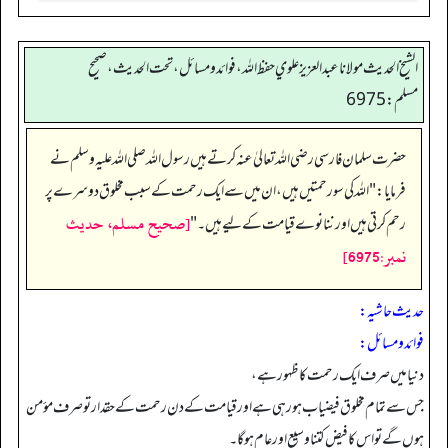
الشيخ الحديث مولانا عبدالعزيز علوي حفظ الله، فوائد و مسائل، تحت الحديث ، صحيح
مسلم: 6975
حضرت سلمان فارسی رضی اللہ تعالیٰ عنہ کرتے ہیں رسول اللہ صلی اللہ علیہ وسلم نے
فرمایا:" اللہ کی سو رحمتیں ہیں، ان میں سے ایک رحمت کے سبب مخلوق دوسرے پر
[صحيح مسلم، حديث
رحم کرتی ہیں اور ننانوے قیامت کے لیے ہیں۔"
نمبر:6975]
حدیث حاشیہ:
فوائد ومسائل:
دنیا میں صرف ایک رحمت کا ظہور ہے،
جس سے تمام مخلوق فیضیاب ہورہی ہے اور قیامت کے دن رحمت کے حقدار تو صرف مؤمن
ہوں گے تو اس کا فیض کتنا وسیع اور عام ہوگا۔