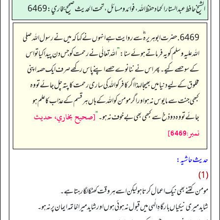
الشيخ حافط عبدالستار الحماد حفظ الله، فوائد و مسائل، تحت الحديث صحيح بخاري:6469
6469. حضرت ابو ہریرہ ؓ سے روایت ہے انہوں نے کہا کہ میں نے رسول اللہ صلی
اللہ علیہ وسلم کو یہ فرماتے ہوئے سنا:
”
اللہ تعالٰی نے رحمت کو جس دن پیدا کیا تو اس
کے سو حصے کیے۔ پھر اس نے ننانوے حصے اپنے پاس رکھے صرف ایک حصہ اپنی
مخلوق کے لیے دنیا میں بھیجا لہذا اگر کافر کو اللہ کی ساری رحمت کا پتہ چل جائے تو وہ
کبھی جنت سے مایوس نہ ہو اور اگر مومن کو اللہ کے ہاں ہر قسم کے عذاب کا علم ہو
[صحيح بخاري، حديث
جائے تو وہ دوذخ سے کبھی بھی بے خوف نہ ہو۔
“
نمبر:6469]
حدیث حاشیہ:
(1)
مومن کتنے بھی نیک اعمال کرتا ہو لیکن اسے ہر وقت کھٹکا لگا رہتا ہے۔
شاید میری نیکیاں بارگاہِ الٰہی میں قبول نہ ہوئی ہوں اور شاید میرا خاتمہ ایمان پر نہ ہو۔