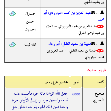
بن يعقوب الجهني
👤←👥
عبد العزيز بن محمد الدراوردي، أبو
صدوق
محمد
حسن
عبد العزيز بن محمد الدراوردي ← العلاء
الحديث
بن عبد الرحمن الحرقي
👤←👥
قتيبة بن سعيد الثقفي، أبو رجاء
ثقة ثبت
قتيبة بن سعيد الثقفي ← عبد العزيز بن
محمد الدراوردي
تخريج الحديث:
کتاب
نمبر
مختصر عربی متن
صحيح
جعل الله الرحمة مائة جزء فأمسك عنده
6000
البخاري
تسعة وتسعين جزءا وأنزل في الأرض جزءا
واحدا فمن ذلك الجزء يتراحم الخلق حتى