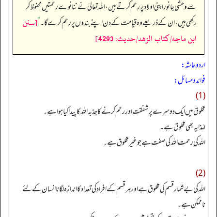
سے وحشی جانور اپنی اولاد پر رحم کرتے ہیں، اللہ تعالیٰ نے ننانوے رحمتیں محفوظ کر
[سنن
رکھی ہیں، ان کے ذریعے وہ قیامت کے دن اپنے بندوں پر رحم کرے گا۔‏‏‏‏
“
ابن ماجه/كتاب الزهد/حدیث: 4293]
اردو حاشہ:
فوائد و مسائل:
(1)
مخلوق میں ایک دوسرے پر شفقت اور رحم کرنے کاجذبہ اللہ کا پیدا کیا ہوا ہے۔
لہٰذا یہ بھی مخلوق ہے۔
اللہ کی رحمت اللہ کی صفت ہے جو غیر مخلوق ہے۔
(2)
اللہ کی بے شمار قسم کی مخلوق ہے اور ہر قسم کے افراد کی تعداد کا اندازہ لگانا انسان کے لئے
ناممکن ہے۔