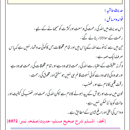
حدیث حاشیہ:
فوائد ومسائل:
اس حدیث میں اللہ کی رحمت کی وسعت اور کثرت کو سمجھانے کے لیے،
رحمت کے سوااجزاء بنائے گئے،
جن میں سے ننانوے اللہ کے پاس ہیں اور تمام مخلوقات جس کا کوئی حدوشمار نہیں ہے کہ پاس
صرف ایک حصہ ہے،
وگرنہ حقیقت کے اعتبارسے اللہ کی رحمت لامحدود ہے اور تمام مخلوقات کی رحمت محدود ہے
اور محدود کی لامحدود سے کوئی نسبت قائم ہی نہیں ہو سکتی اور مخلوق کی رحمت،
رقت قلبی کا نام ہے اور غضب،
خون میں حدت اور جوش کے پیدا ہونے کانام ہے لیکن اللہ کی رحمت اور غضب کی کیفیت اور
حالت کو جاننا ممکن نہیں ہے،
وہ اس کی اعلیٰ اور ارفع شان کے مطابق ہے۔
[تحفۃ المسلم شرح صحیح مسلم، حدیث/صفحہ نمبر: 6972]