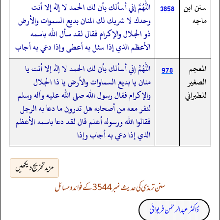
سنن ابن
اللهم إني أسألك بأن لك الحمد لا إله إلا أنت
3858
ماجه
وحدك لا شريك لك المنان بديع السموات والأرض
ذو الجلال والإكرام فقال لقد سأل الله باسمه
الأعظم الذي إذا سئل به أعطى وإذا دعي به أجاب
المعجم
اللهم إني أسألك بأن لك الحمد لا إله إلا أنت يا
978
الصغير
منان يا بديع السماوات والأرض يا ذا الجلال
للطبراني
والإكرام فقال رسول الله صلى الله عليه وآله وسلم
لنفر معه من أصحابه هل تدرون ما دعا به الرجل
فقالوا الله ورسوله أعلم قال لقد دعا باسمه الأعظم
الذي إذا دعي به أجاب وإذا
مزید تخریج دیکھیں
سنن ترمذی کی حدیث نمبر 3544 کے فوائد و مسائل
ڈاکٹر عبدالرحمٰن فریوائی