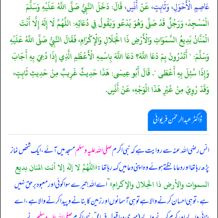
عَاصِمٍ الْأَحْوَلِ
،
وَثَابِتٍ
، عَنْ
أَنَسٍ
، قَالَ: دَخَلَ النَّبِيُّ صَلَّى اللَّهُ عَلَيْهِ وَسَلَّمَ
الْمَسْجِدَ، وَرَجُلٌ قَدْ صَلَّى وَهُوَ يَدْعُو وَيَقُولُ فِي دُعَائِهِ: اللَّهُمَّ لَا إِلَهَ إِلَّا أَنْتَ
الْمَنَّانُ بَدِيعُ السَّمَوَاتِ وَالْأَرْضِ ذَا الْجَلَالِ وَالْإِكْرَامِ، فَقَالَ النَّبِيُّ صَلَّى اللَّهُ عَلَيْهِ
وَسَلَّمَ: " أَتَدْرُونَ بِمَ دَعَا اللَّهَ؟ دَعَا اللَّهَ بِاسْمِهِ الْأَعْظَمِ الَّذِي إِذَا دُعِيَ بِهِ أَجَابَ
وَإِذَا سُئِلَ بِهِ أَعْطَى ". قَالَ أَبُو عِيسَى: هَذَا حَدِيثٌ غَرِيبٌ مِنْ حَدِيثِ ثَابِتٍ،
وَقَدْ رُوِيَ مِنْ غَيْرِ هَذَا الْوَجْهِ، عَنْ أَنَسٍ.
ڈاکٹر عبدالرحمٰن فریوائی
انس رضی الله عنہ سے روایت ہے کہ
نبی اکرم
صلی اللہ علیہ وسلم
مسجد میں آئے، ایک شخص نماز
«اللهم لا إله إلا أنت المنان بديع
پڑھ رہا تھا اور دعا مانگتے ہوئے وہ اپنی دعا میں کہہ رہا تھا:
السموات والأرض ذا الجلال والإكرام»
”
اے اللہ! تیرے سوا کوئی اور معبود برحق نہیں
ہے، تو ہی احسان کرنے والا ہے تو ہی آسمانوں اور زمین کا بنانے و پیدا کرنے والا ہے، اے
بڑائی والے اور کرم کرنے والے (میری دعا قبول فرما)
“
، نبی اکرم
صلی اللہ علیہ وسلم
نے