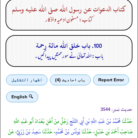
كتاب الدعوات عن رسول الله صلى الله عليه وسلم
کتاب: مسنون ادعیہ و اذکار
100. باب خلق الله مائة رحمة
باب: اللہ تعالیٰ نے سو رحمتیں پیدا کیں۔
Report Error
باب احادیث (4)
اظهار التشكيل
🔍 English
حدیث نمبر:
3544
حَدَّثَنَا
مُحَمَّدُ بْنُ عَبْدِ اللَّهِ بْنِ أَبِي الثَّلْجِ
رَجُلٌ مِنْ أَهْلِ بَغْدَادَ أَبُو عَبْدِ اللَّهِ
صَاحِبُ أَحْمَدَ بْنِ حَنْبَلٍ، حَدَّثَنَا
يُونُسُ بْنُ مُحَمَّدٍ
، حَدَّثَنَا
سَعِيدُ بْنُ زَرْبِيٍّ
، عَنْ