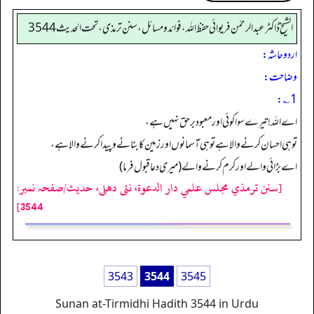
الشیخ ڈاکٹر عبد الرحمٰن فریوائی حفظ اللہ، فوائد و مسائل، سنن ترمذی، تحت الحديث 3544
اردو حاشہ:
وضاحت:
1؎:
اے اللہ! تیرے سوا کوئی اور معبود برحق نہیں ہے،
تو ہی احسان کرنے والا ہے تو ہی آسمانوں اور زمین کا بنانے و پیدا کرنے والا ہے،
اے بڑائی والے اور کرم کرنے والے (میری دعا قبول فرما)
[سنن ترمذي مجلس علمي دار الدعوة، نئى دهلى، حدیث/صفحہ نمبر:
3544]
3543
3544
3545
Sunan at-Tirmidhi Hadith 3544 in Urdu