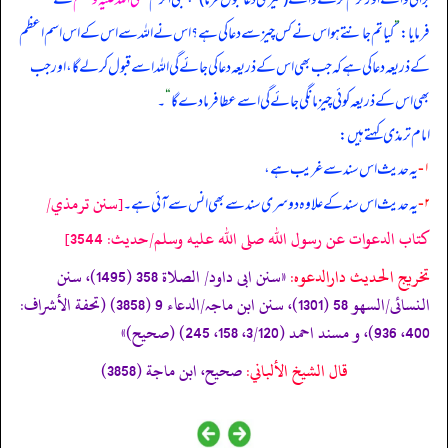
فرمایا:
”
کیا تم جانتے ہو اس نے کس چیز سے دعا کی ہے؟ اس نے اللہ سے اس کے اس اسم اعظم
کے ذریعہ دعا کی ہے کہ جب بھی اس کے ذریعہ دعا کی جائے گی اللہ اسے قبول کر لے گا، اور جب
بھی اس کے ذریعہ کوئی چیز مانگی جائے گی اسے عطا فرما دے گا
“
۔
امام ترمذی کہتے ہیں:
۱-
یہ حدیث اس سند سے غریب ہے،
[سنن ترمذي/
۲-
یہ حدیث اس سند کے علاوہ دوسری سند سے بھی انس سے آئی ہے۔
كتاب الدعوات عن رسول الله صلى الله عليه وسلم/حدیث: 3544]
تخریج الحدیث دارالدعوہ:
«سنن ابی داود/ الصلاة 358 (1495)، سنن
النسائی/السھو 58 (1301)، سنن ابن ماجہ/الدعاء 9 (3858) (تحفة الأشراف:
400، 936)، و مسند احمد (3/120، 158، 245) (صحیح)»
قال الشيخ الألباني:
صحيح، ابن ماجة (3858)