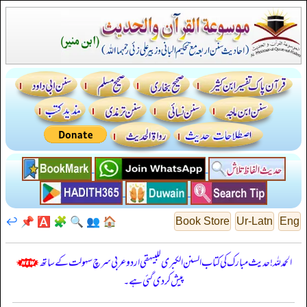
↩️
📌
🅰️
🧩
🔍
👥
🏠
Book Store
Ur-Latn
Eng
الحمدللہ! حدیث مبارک کی کتاب السنن الكبرى للبيهقي اردو عربی سرچ سہولت کے ساتھ
پیش کر دی گئی ہے۔