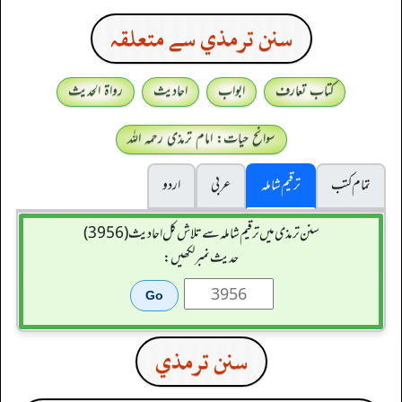
سنن ترمذي سے متعلقہ
کتاب تعارف
ابواب
احادیث
رواۃ الحدیث
سوانح حیات: امام ترمذی رحمہ اللہ
تمام کتب
ترقیم شاملہ
عربی
اردو
سنن ترمذی میں ترقیم شاملہ سے تلاش کل احادیث (3956)
حدیث نمبر لکھیں:
سنن ترمذي