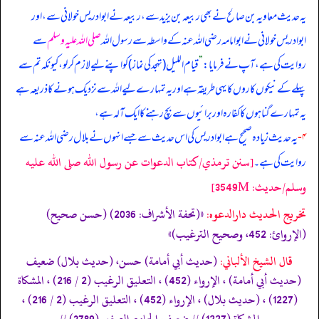
یہ حدیث معاویہ بن صالح نے بھی
ربیعہ بن یزید سے، ربیعہ نے ابوادریس خولانی سے، اور
ابوادریس خولانی نے ابوامامہ رضی الله عنہ کے واسطہ سے رسول اللہ
صلی اللہ علیہ وسلم
سے
روایت کی ہے، آپ نے فرمایا:
”
قیام اللیل (تہجد کی نماز) کو اپنے لیے لازم کر لو، کیونکہ تم سے
پہلے کے نیکوں کاروں کا یہی طریقہ ہے اور یہ تمہارے لیے اللہ سے نزدیک ہونے کا ذریعہ ہے
یہ تمہارے گناہوں کا کفارہ اور برائیوں سے بچ رہنے کا ایک آلہ ہے،
۴-
یہ حدیث زیادہ صحیح ہے ابوادریس کی اس حدیث سے جسے انہوں نے بلال رضی الله عنہ سے
[سنن ترمذي/كتاب الدعوات عن رسول الله صلى الله عليه
روایت کی ہے۔
وسلم/حدیث: 3549M]
تخریج الحدیث دارالدعوہ:
«(تحفة الأشراف: 2036) (حسن صحیح)
(الإروائ: 452، وصحیح الترغیب)»
قال الشيخ الألباني:
(حديث أبي أمامة) حسن، (حديث بلال) ضعيف
(حديث أبي أمامة) ، الإرواء (452) ، التعليق الرغيب (2 / 216) ، المشكاة
(1227) ، (حديث بلال) ، الإرواء (452) ، التعليق الرغيب (2 / 216) ،
المشكاة (1227) // ضعيف الجامع الصغير (3789) //