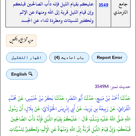
جامع
عليكم بقيام الليل فإنه دأب الصالحين قبلكم
3549
الترمذي
وإن قيام الليل قربة إلى الله ومنهاة عن الإثم
وتكفير للسيئات ومطردة للداء عن الجسد
مزید تخریج دیکھیں
Report Error
باب احادیث (4)
اظهار التشكيل
🔍 English
حدیث نمبر:
3549M
حَدَّثَنَا
أَحْمَدُ بْنُ مَنِيعٍ
، حَدَّثَنَا
أَبُو النَّضْرِ
، حَدَّثَنَا
بَكْرُ بْنُ خُنَيْسٍ
، عَنْ
مُحَمَّدٍ
الْقُرَشِيِّ
، عَنْ
رَبِيعَةَ بِنِ يَزِيدَ
، عَنْ
أَبِي إِدْرِيسَ الْخَوْلَانِيِّ
، عَنْ
بِلَالٍ
، أَنّ رَسُولَ
اللَّهِ صَلَّى اللَّهُ عَلَيْهِ وَسَلَّمَ، قَالَ: " عَلَيْكُمْ بِقِيَامِ اللَّيْلِ فَإِنَّهُ دَأَبُ الصَّالِحِينَ
قَبْلَكُمْ، وَإِنَّ قِيَامَ اللَّيْلِ قُرْبَةٌ إِلَى اللَّهِ وَمَنْهَاةٌ عَنِ الْإِثْمِ، وَتَكْفِيرٌ لِلسَّيِّئَاتِ