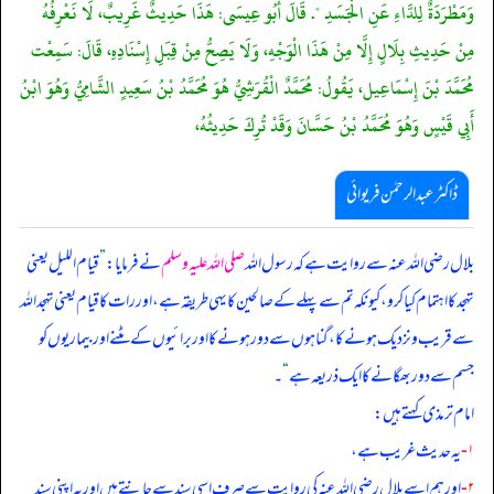
وَمَطْرَدَةٌ لِلدَّاءِ عَنِ الْجَسَدِ ". قَالَ أَبُو عِيسَى: هَذَا حَدِيثٌ غَرِيبٌ، لَا نَعْرِفُهُ
مِنْ حَدِيثِ بِلَالٍ إِلَّا مِنْ هَذَا الْوَجْهِ، وَلَا يَصِحُّ مِنْ قِبَلِ إِسْنَادِهِ، قَالَ: سَمِعْت
مُحَمَّدَ بْنَ إِسْمَاعِيل، يَقُولُ: مُحَمَّدٌ الْقُرَشِيُّ هُوَ مُحَمَّدُ بْنُ سَعِيدٍ الشَّامِيُّ وَهُوَ ابْنُ
أَبِي قَيْسٍ وَهُوَ مُحَمَّدُ بْنُ حَسَّانَ وَقَدْ تُرِكَ حَدِيثُهُ،
ڈاکٹر عبدالرحمٰن فریوائی
بلال رضی الله عنہ سے روایت ہے کہ
رسول اللہ
صلی اللہ علیہ وسلم
نے فرمایا:
”
قیام اللیل یعنی
تہجد کا اہتمام کیا کرو، کیونکہ تم سے پہلے کے صالحین کا یہی طریقہ ہے، اور رات کا قیام یعنی تہجد اللہ
سے قریب و نزدیک ہونے کا، گناہوں سے دور ہونے کا اور برائیوں کے مٹنے اور بیماریوں کو
جسم سے دور بھگانے کا ایک ذریعہ ہے
“
۔
امام ترمذی کہتے ہیں:
۱-
یہ حدیث غریب ہے،
۲-
اور ہم اسے بلال رضی الله عنہ کی روایت سے صرف اسی سند سے جانتے ہیں اور یہ اپنی سند