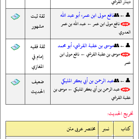
دينار القرشي
👤←👥
نافع مولى ابن عمر، أبو عبد الله
ثقة ثبت
نافع مولى ابن عمر ← عبد الله بن عمر
مشهور
العدوي
👤←👥
موسى بن عقبة القرشي، أبو محمد
ثقة فقيه
موسى بن عقبة القرشي ← نافع مولى ابن
إمام في
عمر
المغازي
👤←👥
عبد الرحمن بن أبي بكر المليكي
ضعيف
عبد الرحمن بن أبي بكر المليكي ← موسى بن
الحديث
عقبة القرشي
تخريج الحديث:
کتاب
نمبر
مختصر عربی متن