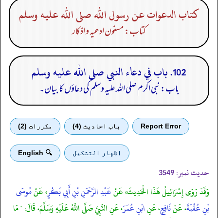
كتاب الدعوات عن رسول الله صلى الله عليه وسلم
کتاب: مسنون ادعیہ و اذکار
102. باب في دعاء النبي صلى الله عليه وسلم
باب: نبی اکرم صلی الله علیہ وسلم کی دعاؤں کا بیان۔
Report Error
باب احادیث (4)
مكررات (2)
اظهار التشكيل
🔍 English
حدیث نمبر:
3549
وَقَدْ رَوَى إِسْرَائِيلُ هَذَا الْحَدِيثَ، عَنْ
عَبْدِ الرَّحْمَنِ بْنِ أَبِي بَكْرٍ
، عَنْ
مُوسَى
بْنِ عُقْبَةَ
، عَنْ
نَافِعٍ
، عَنِ
ابْنِ عُمَرَ
، عَنِ النَّبِيِّ صَلَّى اللَّهُ عَلَيْهِ وَسَلَّمَ، قَالَ: " مَا