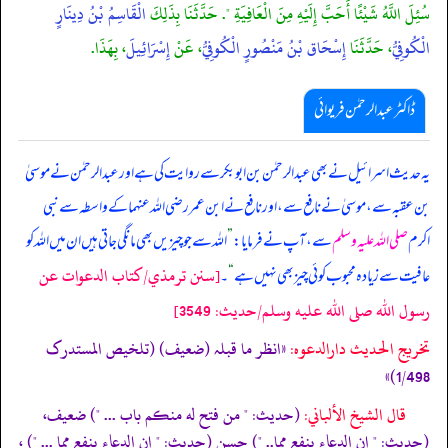
سُئِلَ اللَّهُ شَيْئًا أَحَبَّ إِلَيْهِ مِنَ الْعَافِيَةِ ". حَدَّثَنَا بِذَلِكَ
الْقَاسِمُ بْنُ دِينَارٍ
الْكُوفِيُّ
، حَدَّثَنَا
إِسْحَاق بْنُ مَنْصُورٍ الْكُوفِيُّ
، عَنْ
إِسْرَائِيلَ
، بِهَذَا.
ڈاکٹر عبدالرحمٰن فریوائی
یہ حدیث اسرائیل نے بھی
عبدالرحمٰن بن ابوبکر سے روایت کی ہے اور عبدالرحمٰن نے موسیٰ
بن عقبہ سے، موسیٰ نے نافع سے، اور نافع نے ابن عمر رضی الله عنہما کے واسطہ سے نبی
اکرم
صلی اللہ علیہ وسلم
سے، آپ نے فرمایا:
”
اللہ سے جو چیزیں بھی مانگی جاتی ہیں ان میں اللہ کو
[سنن ترمذي/كتاب الدعوات عن
عافیت سے زیادہ محبوب کوئی چیز بھی نہیں ہے
“
۔
رسول الله صلى الله عليه وسلم/حدیث: 3549]
تخریج الحدیث دارالدعوہ:
«انظر ما قبلہ (ضعیف) (تلخیص المستدرک
1/498)»
قال الشيخ الألباني:
(حديث: " من فتح له منكم باب ... ") ضعيف،
(حديث: " إن الدعاء ينفع مما.. ") حسن (حديث: " إن الدعاء ينفع مما ... ") ،