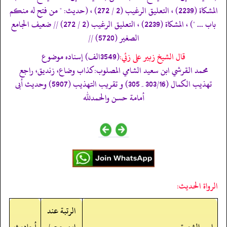
المشكاة (2239) ، التعليق الرغيب (2 / 272) ، (حديث: " من فتح له منكم
باب ... ") ، المشكاة (2239) ، التعليق الرغيب (2 / 272) // ضعيف الجامع
الصغير (5720) //
قال الشيخ زبير على زئي:
(3549الف) إسناده موضوع
محمد القرشي ابن سعيد الشامي المصلوب:كذاب وضاع، زنديق، راجع
تهذيب الكمال (303/16۔305) و تقريب التهذيب (5907) وحديث أبى
أمامة حسن والحمدلله
الرواة الحديث:
الرتبة عند
اسم الشهرة
ابن حجر/
أحاديث