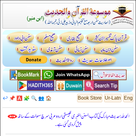
↩️
📌
🅰️
🧩
🔍
👥
🏠
Book Store
Ur-Latn
Eng
الحمدللہ! حدیث مبارک کی کتاب السنن الكبرى للبيهقي اردو عربی سرچ سہولت کے ساتھ
پیش کر دی گئی ہے۔