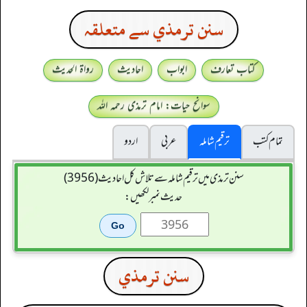
سنن ترمذي سے متعلقہ
کتاب تعارف
ابواب
احادیث
رواۃ الحدیث
سوانح حیات: امام ترمذی رحمہ اللہ
تمام کتب
ترقیم شاملہ
عربی
اردو
سنن ترمذی میں ترقیم شاملہ سے تلاش کل احادیث (3956)
حدیث نمبر لکھیں:
سنن ترمذي