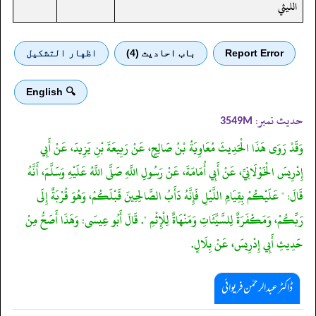
الليثي
Report Error
باب احادیث (4)
اظهار التشكيل
🔍 English
حدیث نمبر:
3549M
وَقَدْ رَوَى هَذَا الْحَدِيثَ مُعَاوِيَةُ بْنُ صَالِحٍ، عَنْ رَبِيعَةَ بْنِ يَزِيدَ، عَنْ أَبِي
إِدْرِيسَ الْخَوْلَانِيِّ، عَنْ أَبِي أُمَامَةَ، عَنْ رَسُولِ اللَّهِ صَلَّى اللَّهُ عَلَيْهِ وَسَلَّمَ، أَنَّهُ
قَالَ: " عَلَيْكُمْ بِقِيَامِ اللَّيْلِ فَإِنَّهُ دَأَبُ الصَّالِحِينَ قَبْلَكُمْ، وَهُوَ قُرْبَةٌ إِلَى
رَبِّكُمْ، وَمَكْفَرَةٌ لِلسَّيِّئَاتِ وَمَنْهَاةٌ لِلْإِثْمِ ". قَالَ أَبُو عِيسَى: وَهَذَا أَصَحُّ مِنْ
حَدِيثِ أَبِي إِدْرِيسَ، عَنْ بِلَالٍ.
ڈاکٹر عبدالرحمٰن فریوائی