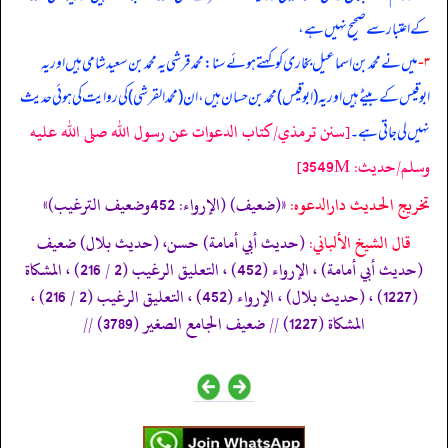
کے اعتبار سے صحیح نہیں ہے،
۳-
میں نے محمد بن اسماعیل بخاری کو کہتے ہوئے سنا: محمد قرشی یہ محمد بن سعید شامی ہیں اور یہ
ابوقیس کے بیٹے ہیں اور یہ (ابوقیس) محمد بن حسان ہیں، ان (محمد القرشی) کی روایت کی ہوئی حدیث
[سنن ترمذي/كتاب الدعوات عن رسول الله صلى الله عليه
نہیں لی جاتی ہے۔
وسلم/حدیث: 3549M]
تخریج الحدیث دارالدعوہ:
«(ضعیف) (الإرواء: 452وضعیف الترغیب)»
قال الشيخ الألباني:
(حديث أبي أمامة) حسن، (حديث بلال) ضعيف
(حديث أبي أمامة) ، الإرواء (452) ، التعليق الرغيب (2 / 216) ، المشكاة
(1227) ، (حديث بلال) ، الإرواء (452) ، التعليق الرغيب (2 / 216) ،
المشكاة (1227) // ضعيف الجامع الصغير (3789) //