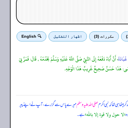
مكررات (3)
اظهار التشكيل
🔍 English
ُبَادَةَ
، أَنَّ أَبَاهُ دَفَعَهُ إِلَى النَّبِيِّ صَلَّى اللَّهُ عَلَيْهِ وَسَلَّمَ يَخْدُمُهُ , قَالَ: فَمَرَّ بِيَ
 أَبُو عِيسَى: هَذَا حَسَنٌ صَحِيحٌ غَرِيبٌ هَذَا الْوَجْهِ.
یٹھا ہی تھا کہ نبی اکرم
صلی اللہ علیہ وسلم
میرے پاس سے گزرے، آپ نے اپنے پیر
«لا حول ولا قوة إلا بالله»
ہ
ہے۔