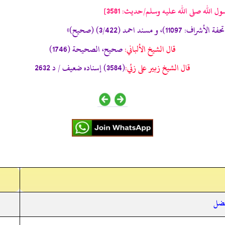
لله صلى الله عليه وسلم/حدیث: 3581]
قال الشيخ الألباني:
صحيح، الصحيحة (1746)
قال الشيخ زبير على زئي:
(3584) إسناده ضعيف / د 2632
فضل