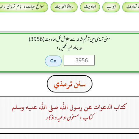
 تعارف
ابواب
احادیث
رواۃ الحدیث
سوانح حیات: امام ترمذی رحمہ 
سنن ترمذی میں ترقیم شاملہ سے تلاش کل احادیث (3956)
حدیث نمبر لکھیں:
سنن ترمذي
كتاب الدعوات عن رسول الله صلى الله عليه وسلم
کتاب: مسنون ادعیہ و اذکار