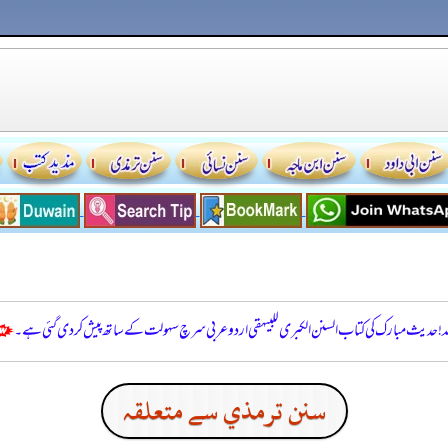
للہ! حدیث مبارک کی کتاب السنن الكبرى للبيهقي اردو عربی سرچ سہولت کے ساتھ پیش کر دی گئی ہے۔
سنن ترمذي سے متعلقہ