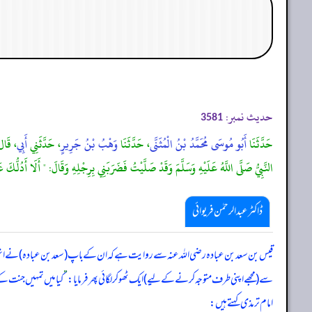
حدیث نمبر:
3581
حَدَّثَنَا
أَبُو مُوسَى مُحَمَّدُ بْنُ الْمُثَنَّى
، حَدَّثَنَا
وَهْبُ بْنُ جَرِيرٍ
، حَدَّثَنِي
أَبِي
، قَا
النَّبِيُّ صَلَّى اللَّهُ عَلَيْهِ وَسَلَّمَ وَقَدْ صَلَّيْتُ فَضَرَبَنِي بِرِجْلِهِ وَقَالَ: " أَلَا أَدُل
ڈاکٹر عبدالرحمٰن فریوائی
قیس بن سعد بن عبادہ رضی الله عنہ سے روایت ہے کہ
ان کے باپ (سعد بن عبادہ) نے انہ
سے (مجھے اپنی طرف متوجہ کرنے کے لیے) ایک ٹھوکر لگائی پھر فرمایا:
”
کیا میں تمہیں جنت ک
امام ترمذی کہتے ہیں: