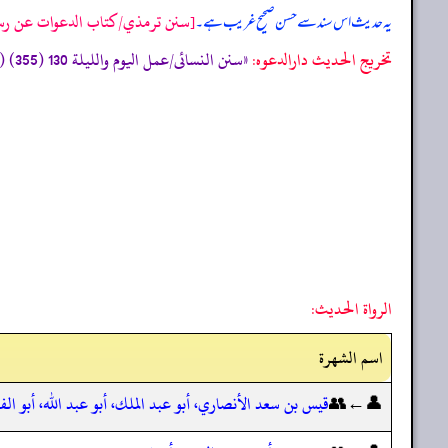
[سنن ترمذي/كتاب الدعوات عن رسول ا
یہ حدیث اس سند سے حسن صحیح غریب ہے۔
تخریج الحدیث دارالدعوہ:
«سنن النسائی/عمل الیوم واللیلة 130 (355) (تحفة الأشراف: 11097)، و مسند احمد (3/422) (صحیح)»
الرواة الحديث:
اسم الشهرة
👤←👥
قيس بن سعد الأنصاري، أبو عبد الملك، أبو عبد الله، أبو ال