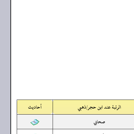
الرتبة عند ابن حجر/ذهبي
أحاديث
صحابي