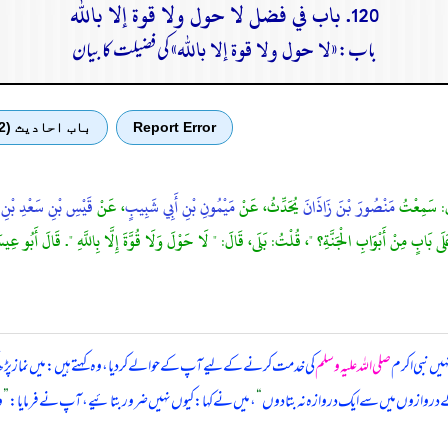
120. باب في فضل لا حول ولا قوة إلا بالله
«لا حول ولا قوة إلا بالله»
باب:
کی فضیلت کا بیان
Report Error
باب احادیث (2)
ل: سَمِعْتُ
مَنْصُورَ بْنَ زَاذَانَ
يُحَدِّثُ، عَنْ
مَيْمُونِ بْنِ أَبِي شَبِيبٍ
، عَنْ
قَيْسِ بْنِ سَعْدِ بْنِ ع
ُّكَ عَلَى بَابٍ مِنْ أَبْوَابِ الْجَنَّةِ؟ "، قُلْتُ: بَلَى، قَالَ: " لَا حَوْلَ وَلَا قُوَّةَ إِلَّا بِاللَّهِ ". قَالَ
یں نبی اکرم
صلی اللہ علیہ وسلم
کی خدمت کرنے کے لیے آپ کے حوالے کر دیا، وہ کہتے ہیں: میں نماز پڑھ کر ب
ے دروازوں میں سے ایک دروازہ نہ بتا دوں
“
، میں نے کہا: کیوں نہیں ضرور بتائیے، آپ نے فرمایا:
”
و