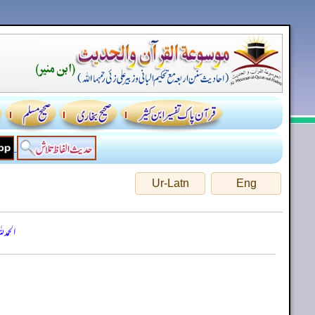
Ur-Latn
Eng
الحمد