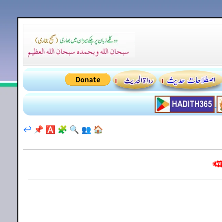
↩️
📌
🅰️
🧩
🔍
👥
🏠