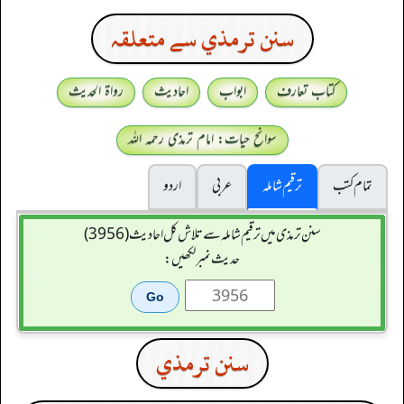
سنن ترمذي سے متعلقہ
کتاب تعارف
ابواب
احادیث
رواۃ الحدیث
سوانح حیات: امام ترمذی رحمہ اللہ
تمام کتب
ترقیم شاملہ
عربی
اردو
سنن ترمذی میں ترقیم شاملہ سے تلاش کل احادیث (3956)
حدیث نمبر لکھیں:
سنن ترمذي