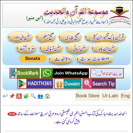
↩️
📌
🅰️
🧩
🔍
👥
🏠
Book Store
Ur-Latn
Eng
الحمدللہ! حدیث مبارک کی کتاب السنن الكبرى للبيهقي اردو عربی سرچ سہولت کے ساتھ
پیش کر دی گئی ہے۔