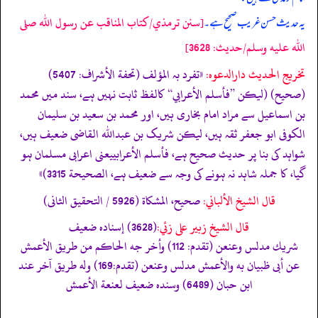
[سنن ترمذي/كتاب المناقب عن رسول الله صلى
یہ حدیث حسن غریب صحیح ہے۔
الله عليه وسلم/حدیث: 3628]
تخریج الحدیث دارالدعوہ:
«تفرد بہ المؤلف (تحفة الأشراف: 5407)
(صحیح) (لیکن ”فأسلم الأعرابي“ کالفظ ثابت نہیں ہے، سند میں محمد
بن اسماعیل سے مراد امام بخاری ہیں، اور محمد بن سعید بن سلیمان
الکوفی ابو جعفر ثقہ ہیں، لیکن شریک بن عبداللہ القاضی ضعیف ہیں،
شواہد کی بنا پر حدیث صحیح ہے، فأسلم الأعرابيیعنی اعرابی مسلمان ہو
گیا، کا جملہ شاہد نہ ہونے کی وجہ سے ضعیف ہے، الصحیحة 3315)»
قال الشيخ الألباني:
صحيح، المشكاة (5926 / التحقيق الثانى)
قال الشيخ زبير على زئي:
(3628) إسناده ضعيف
شريك مدلس وعنعن (تقدم: 112) وأخر جه الحاكم من طريق الأعمش
عن أبى ظبيان به والأعمش مدلس وعنعن (تقدم:169) وله طريق آخر عند
ابن حبان (6489) وسنده ضعيف لعنعة الأعمش