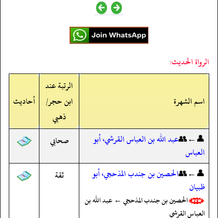
الرواة الحديث:
الرتبة عند
اسم الشهرة
ابن حجر/
أحاديث
ذهبي
👤←👥
عبد الله بن العباس القرشي، أبو
صحابي
العباس
👤←👥
الحصين بن جندب المذحجي، أبو
ثقة
ظبيان
الحصين بن جندب المذحجي ← عبد الله بن
العباس القرشي