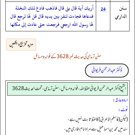
سنن
أريك آية قال بلى قال فاذهب فادع تلك النخلة
24
الدارمي
فدعاها فجاءت تنقز بين يديه قال قل لها ترجع قال
لها رسول الله ارجعي فرجعت حتى عادت إلى مكانها
مزید تخریج دیکھیں
سنن ترمذی کی حدیث نمبر 3628 کے فوائد و مسائل
ڈاکٹر عبدالرحمٰن فریوائی
الشیخ ڈاکٹر عبد الرحمٰن فریوائی حفظ اللہ، فوائد و مسائل، سنن ترمذی، تحت الحديث 3628
اردو حاشہ:
نوٹ:
(لیکن (فأسلم الأعرابي) کا لفظ ثابت نہیں ہے،
سند میں محمد بن اسماعیل سے مراد امام بخاری ہیں،