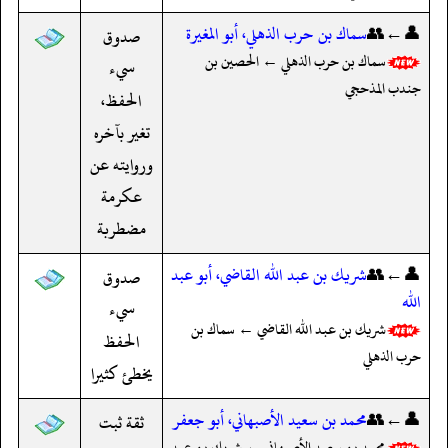
👤←👥
سماك بن حرب الذهلي، أبو المغيرة
صدوق
سماك بن حرب الذهلي ← الحصين بن
سيء
جندب المذحجي
الحفظ،
تغير بآخره
وروايته عن
عكرمة
مضطربة
👤←👥
شريك بن عبد الله القاضي، أبو عبد
صدوق
الله
سيء
شريك بن عبد الله القاضي ← سماك بن
الحفظ
حرب الذهلي
يخطئ كثيرا
👤←👥
محمد بن سعيد الأصبهاني، أبو جعفر
ثقة ثبت
محمد بن سعيد الأصبهاني ← شريك بن عبد