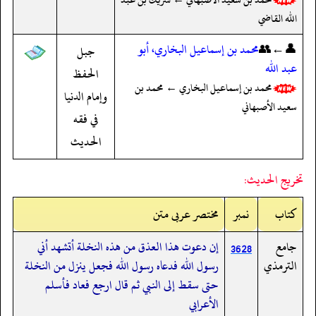
الله القاضي
👤←👥
محمد بن إسماعيل البخاري، أبو
جبل
عبد الله
الحفظ
محمد بن إسماعيل البخاري ← محمد بن
وإمام الدنيا
سعيد الأصبهاني
في فقه
الحديث
تخريج الحديث:
کتاب
نمبر
مختصر عربی متن
جامع
إن دعوت هذا العذق من هذه النخلة أتشهد أني
3628
الترمذي
رسول الله فدعاه رسول الله فجعل ينزل من النخلة
حتى سقط إلى النبي ثم قال ارجع فعاد فأسلم
الأعرابي