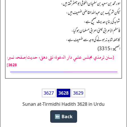
اور محمد بن سعید بن سلیمان الکوفی ابوجعفر ثقہ ہیں،
لیکن شریک بن عبداللہ القاضی ضعیف ہیں،
شواہد کی بنا پر حدیث صحیح ہے،
فأسلم الأعرابي یعنی اعرابی مسلمان ہو گیا،
کا جملہ شاہد نہ ہونے کی وجہ سے ضعیف ہے،
الصحیحة: 3315)
[سنن ترمذي مجلس علمي دار الدعوة، نئى دهلى، حدیث/صفحہ نمبر:
3628]
3627
3628
3629
Sunan at-Tirmidhi Hadith 3628 in Urdu
Back ⬅️