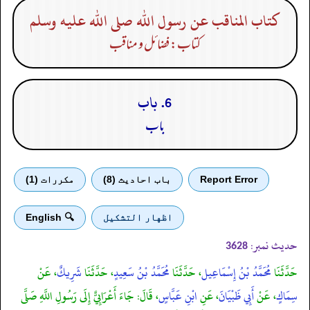
كتاب المناقب عن رسول الله صلى الله عليه وسلم
کتاب: فضائل و مناقب
6. باب
باب
Report Error
باب احادیث (8)
مكررات (1)
اظهار التشكيل
🔍 English
حدیث نمبر:
3628
حَدَّثَنَا
مُحَمَّدُ بْنُ إِسْمَاعِيل
، حَدَّثَنَا
مُحَمَّدُ بْنُ سَعِيدٍ
، حَدَّثَنَا
شَرِيكٌ
، عَنْ
سِمَاكٍ
، عَنْ
أَبِي ظَبْيَانَ
، عَنِ
ابْنِ عَبَّاسٍ
، قَالَ: جَاءَ أَعْرَابِيٌّ إِلَى رَسُولِ اللَّهِ صَلَّى