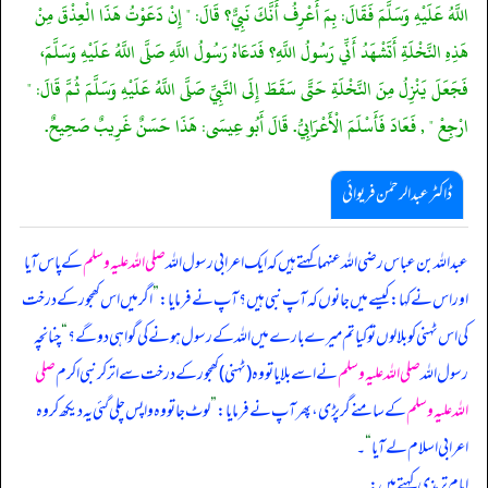
اللَّهُ عَلَيْهِ وَسَلَّمَ فَقَالَ: بِمَ أَعْرِفُ أَنَّكَ نَبِيٌّ؟ قَالَ: " إِنْ دَعَوْتُ هَذَا الْعِذْقَ مِنْ
هَذِهِ النَّخْلَةِ أَتَشْهَدُ أَنِّي رَسُولُ اللَّهِ؟ فَدَعَاهُ رَسُولُ اللَّهِ صَلَّى اللَّهُ عَلَيْهِ وَسَلَّمَ،
فَجَعَلَ يَنْزِلُ مِنَ النَّخْلَةِ حَتَّى سَقَطَ إِلَى النَّبِيِّ صَلَّى اللَّهُ عَلَيْهِ وَسَلَّمَ ثُمَّ قَالَ: "
ارْجِعْ " , فَعَادَ فَأَسْلَمَ الْأَعْرَابِيُّ. قَالَ أَبُو عِيسَى: هَذَا حَسَنٌ غَرِيبٌ صَحِيحٌ.
ڈاکٹر عبدالرحمٰن فریوائی
عبداللہ بن عباس رضی الله عنہما کہتے ہیں کہ
ایک اعرابی رسول اللہ
صلی اللہ علیہ وسلم
کے پاس آیا
اور اس نے کہا: کیسے میں جانوں کہ آپ نبی ہیں؟ آپ نے فرمایا:
”
اگر میں اس کھجور کے درخت
کی اس ٹہنی کو بلا لوں تو کیا تم میرے بارے میں اللہ کے رسول ہونے کی گواہی دو گے؟
“
چنانچہ
رسول اللہ
صلی اللہ علیہ وسلم
نے اسے بلایا تو وہ (ٹہنی) کھجور کے درخت سے اتر کر نبی اکرم
صلی
اللہ علیہ وسلم
کے سامنے گر پڑی، پھر آپ نے فرمایا:
”
لوٹ جا تو وہ واپس چلی گئی یہ دیکھ کر وہ
اعرابی اسلام لے آیا
“
۔
امام ترمذی کہتے ہیں: