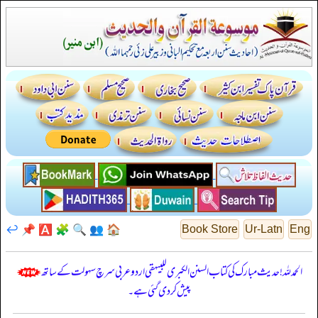
↩️
📌
🅰️
🧩
🔍
👥
🏠
Book Store
Ur-Latn
Eng
الحمدللہ! حدیث مبارک کی کتاب السنن الكبرى للبيهقي اردو عربی سرچ سہولت کے ساتھ
پیش کر دی گئی ہے۔