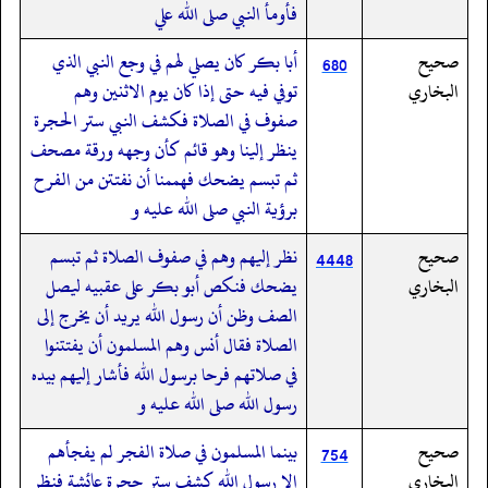
فأومأ النبي صلى الله علي
صحيح
أبا بكر كان يصلي لهم في وجع النبي الذي
680
البخاري
توفي فيه حتى إذا كان يوم الاثنين وهم
صفوف في الصلاة فكشف النبي ستر الحجرة
ينظر إلينا وهو قائم كأن وجهه ورقة مصحف
ثم تبسم يضحك فهممنا أن نفتتن من الفرح
برؤية النبي صلى الله عليه و
صحيح
نظر إليهم وهم في صفوف الصلاة ثم تبسم
4448
البخاري
يضحك فنكص أبو بكر على عقبيه ليصل
الصف وظن أن رسول الله يريد أن يخرج إلى
الصلاة فقال أنس وهم المسلمون أن يفتتنوا
في صلاتهم فرحا برسول الله فأشار إليهم بيده
رسول الله صلى الله عليه و
صحيح
بينما المسلمون في صلاة الفجر لم يفجأهم
754
البخاري
إلا رسول الله كشف ستر حجرة عائشة فنظر