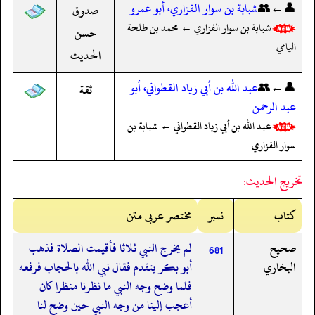
👤←👥
شبابة بن سوار الفزاري، أبو عمرو
صدوق
شبابة بن سوار الفزاري ← محمد بن طلحة
حسن
اليامي
الحديث
👤←👥
عبد الله بن أبي زياد القطواني، أبو
ثقة
عبد الرحمن
عبد الله بن أبي زياد القطواني ← شبابة بن
سوار الفزاري
تخريج الحديث:
کتاب
نمبر
مختصر عربی متن
صحيح
لم يخرج النبي ثلاثا فأقيمت الصلاة فذهب
681
البخاري
أبو بكر يتقدم فقال نبي الله بالحجاب فرفعه
فلما وضح وجه النبي ما نظرنا منظرا كان
أعجب إلينا من وجه النبي حين وضح لنا