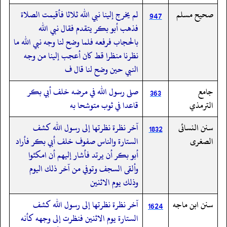
صحيح مسلم
لم يخرج إلينا نبي الله ثلاثا فأقيمت الصلاة
947
فذهب أبو بكر يتقدم فقال نبي الله
بالحجاب فرفعه فلما وضح لنا وجه نبي الله ما
نظرنا منظرا قط كان أعجب إلينا من وجه
النبي حين وضح لنا قال ف
جامع
صلى رسول الله في مرضه خلف أبي بكر
363
الترمذي
قاعدا في ثوب متوشحا به
سنن النسائى
آخر نظرة نظرتها إلى رسول الله كشف
1832
الصغرى
الستارة والناس صفوف خلف أبي بكر فأراد
أبو بكر أن يرتد فأشار إليهم أن امكثوا
وألقى السجف وتوفي من آخر ذلك اليوم
وذلك يوم الاثنين
سنن ابن ماجه
آخر نظرة نظرتها إلى رسول الله كشف
1624
الستارة يوم الاثنين فنظرت إلى وجهه كأنه