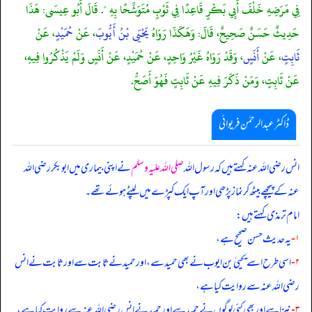
فِي مَرَضِهِ خَلْفَ أَبِي بَكْرٍ قَاعِدًا فِي ثَوْبٍ مُتَوَشِّحًا بِهِ ". قَالَ أَبُو عِيسَى: هَذَا
حَدِيثٌ حَسَنٌ صَحِيحٌ، قَالَ: وَهَكَذَا رَوَاهُ
يَحْيَى بْنُ أَيُّوبَ
، عَنْ
حُمَيْدٍ
، عَنْ
ثَابِتٍ
، عَنْ
أَنَسٍ
، وَقَدْ رَوَاهُ غَيْرُ وَاحِدٍ، عَنْ حُمَيْدٍ، عَنْ أَنَسٍ وَلَمْ يَذْكُرُوا فِيهِ،
عَنْ ثَابِتٍ، وَمَنْ ذَكَرَ فِيهِ عَنْ ثَابِتٍ فَهُوَ أَصَحُّ.
ڈاکٹر عبدالرحمٰن فریوائی
انس رضی الله عنہ کہتے ہیں کہ
رسول اللہ
صلی اللہ علیہ وسلم
نے اپنی بیماری میں ابوبکر رضی اللہ
عنہ کے پیچھے بیٹھ کر نماز پڑھی اور آپ ایک کپڑے میں لپٹے ہوئے تھے۔
امام ترمذی کہتے ہیں:
۱-
یہ حدیث حسن صحیح ہے،
۲-
اسی طرح اسے یحییٰ بن ایوب نے بھی حمید سے، اور حمید نے ثابت سے اور ثابت نے انس
رضی الله عنہ سے روایت کیا ہے،
۳-
نیز اسے اور بھی کئی لوگوں نے حمید سے اور حمید نے انس رضی الله عنہ سے روایت کیا ہے،