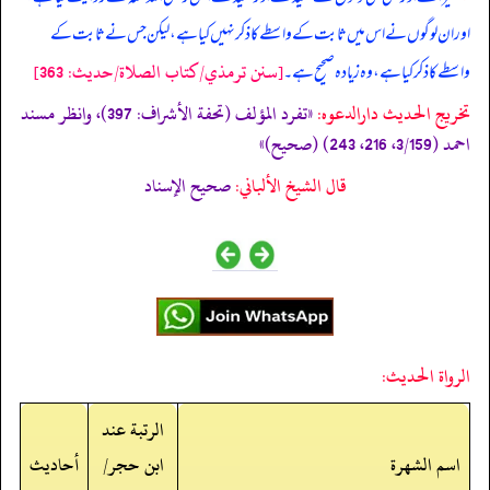
اور ان لوگوں نے اس میں ثابت کے واسطے کا ذکر نہیں کیا ہے، لیکن جس نے ثابت کے
[سنن ترمذي/كتاب الصلاة/حدیث: 363]
واسطے کا ذکر کیا ہے، وہ زیادہ صحیح ہے۔
تخریج الحدیث دارالدعوہ:
«تفرد المؤلف (تحفة الأشراف: 397)، وانظر مسند
احمد (3/159، 216، 243) (صحیح)»
قال الشيخ الألباني:
صحيح الإسناد
الرواة الحديث:
الرتبة عند
اسم الشهرة
ابن حجر/
أحاديث