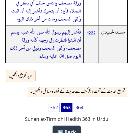
ورقة مصحف والناس خلف أبي بكر في
الصلاة فأراد أن يتحرك فأشار إليه أن اثبت
وألقى السجف ومات من آخر ذلك اليوم
مسندالحميدي
فأشار إليهم رسول الله صلى الله عليه وسلم
1222
أن اثبتوا فنظرت إلى وجهه كأنه ورقة
مصحف، وألقى السجف وتوفي من آخر ذلك
اليوم صلى الله عليه وسلم
مزید تخریج دیکھیں
تخریج الحدیث کے تحت دیگر کتب سے حدیث کے فوائد و مسائل دیکھیں۔
362
363
364
Sunan at-Tirmidhi Hadith 363 in Urdu
Back ⬅️