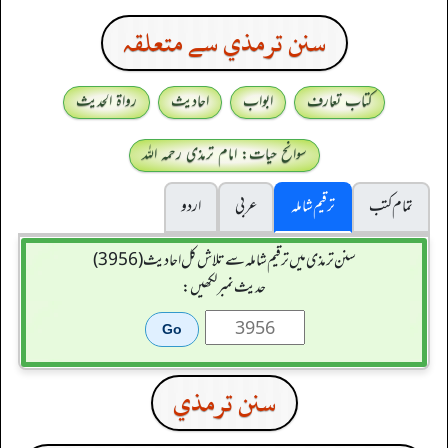
سنن ترمذي سے متعلقہ
کتاب تعارف
ابواب
احادیث
رواۃ الحدیث
سوانح حیات: امام ترمذی رحمہ اللہ
تمام کتب
ترقیم شاملہ
عربی
اردو
سنن ترمذی میں ترقیم شاملہ سے تلاش کل احادیث (3956)
حدیث نمبر لکھیں:
سنن ترمذي