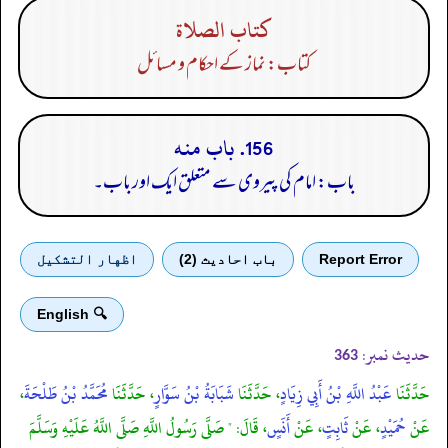
كتاب الصلاة
کتاب: نماز کے احکام و مسائل
156. باب منه
باب: امام کی پیروی سے متعلق ایک اور باب۔
Report Error
باب احادیث (2)
اظهار التشكيل
🔍 English
حدیث نمبر:
363
حَدَّثَنَا
عَبْدُ اللَّهِ بْنُ أَبِي زِيَادٍ
، حَدَّثَنَا
شَبَابَةُ بْنُ سَوَّارٍ
، حَدَّثَنَا
مُحَمَّدُ بْنُ طَلْحَةَ
،
عَنْ
حُمَيْدٍ
، عَنْ
ثَابِتٍ
، عَنْ
أَنَسٍ
، قَالَ: " صَلَّى رَسُولُ اللَّهِ صَلَّى اللَّهُ عَلَيْهِ وَسَلَّمَ