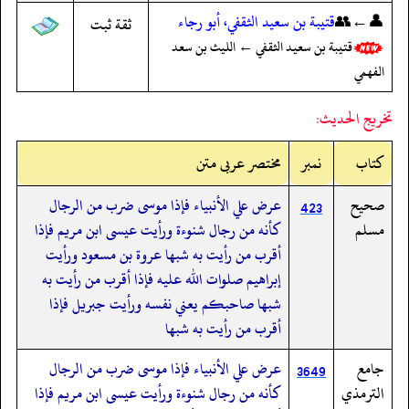
👤←👥
قتيبة بن سعيد الثقفي، أبو رجاء
ثقة ثبت
قتيبة بن سعيد الثقفي ← الليث بن سعد
الفهمي
تخريج الحديث:
کتاب
نمبر
مختصر عربی متن
صحيح
عرض علي الأنبياء فإذا موسى ضرب من الرجال
423
مسلم
كأنه من رجال شنوءة ورأيت عيسى ابن مريم فإذا
أقرب من رأيت به شبها عروة بن مسعود ورأيت
إبراهيم صلوات الله عليه فإذا أقرب من رأيت به
شبها صاحبكم يعني نفسه ورأيت جبريل فإذا
أقرب من رأيت به شبها
جامع
عرض علي الأنبياء فإذا موسى ضرب من الرجال
3649
الترمذي
كأنه من رجال شنوءة ورأيت عيسى ابن مريم فإذا