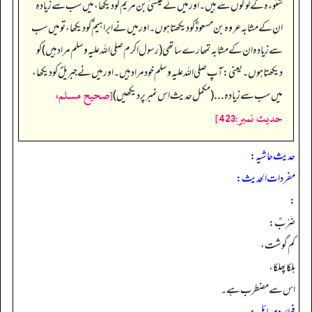
شنوءہ کے لوگوں سے ہیں۔ اور میں نےعیسیٰ بن مریم ؑ کو دیکھا، میں سب سے زیادہ
ان کے مشابہ عروہ بن مسعودؓ کو دیکھتا ہوں۔ اور میں نے ابراہیم ؑ کو دیکھا، تو میں سب
سے زیادہ ان کے مشابہ تمھارے ساتھی (رسول اکرم صلی اللہ علیہ وسلم مراد ہیں) کو
دیکھتا ہوں۔ یعنی: آپ صلی اللہ علیہ وسلم خود مراد ہیں۔ اور میں نے جبریلؑ کو دیکھا،
[صحيح مسلم،
میں سب سے زیادہ... (مکمل حدیث اس نمبر پر دیکھیں)
حديث نمبر:423]
حدیث حاشیہ:
مفردات الحدیث:
:
ضَرْبٌ:
کم گوشت،
ہلکا پھلکا،
اس سے مضطرب ہے۔