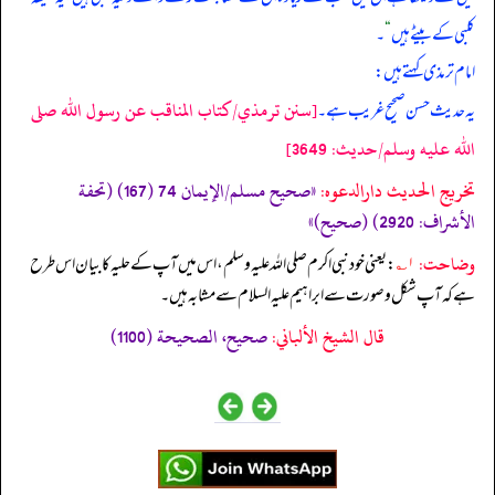
کلبی کے بیٹے ہیں
“
۔
امام ترمذی کہتے ہیں:
[سنن ترمذي/كتاب المناقب عن رسول الله صلى
یہ حدیث حسن صحیح غریب ہے۔
الله عليه وسلم/حدیث: 3649]
تخریج الحدیث دارالدعوہ:
«صحیح مسلم/الإیمان 74 (167) (تحفة
الأشراف: 2920) (صحیح)»
وضاحت:
۱؎
: یعنی خود نبی اکرم صلی اللہ علیہ وسلم ، اس میں آپ کے حلیہ کا بیان اس طرح
ہے کہ آپ شکل و صورت سے ابراہیم علیہ السلام سے مشابہ ہیں۔
قال الشيخ الألباني:
صحيح، الصحيحة (1100)