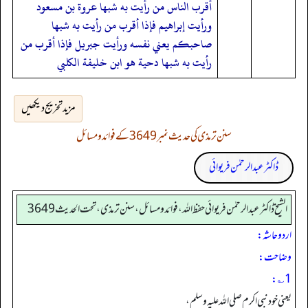
أقرب الناس من رأيت به شبها عروة بن مسعود
ورأيت إبراهيم فإذا أقرب من رأيت به شبها
صاحبكم يعني نفسه ورأيت جبريل فإذا أقرب من
رأيت به شبها دحية هو ابن خليفة الكلبي
مزید تخریج دیکھیں
سنن ترمذی کی حدیث نمبر 3649 کے فوائد و مسائل
ڈاکٹر عبدالرحمٰن فریوائی
الشیخ ڈاکٹر عبد الرحمٰن فریوائی حفظ اللہ، فوائد و مسائل، سنن ترمذی، تحت الحديث 3649
اردو حاشہ:
وضاحت:
1؎:
یعنی خود نبی اکرم صلی اللہ علیہ وسلم ،