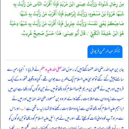
مِنْ رِجَالِ شَنُوءَةَ، وَرَأَيْتُ عِيسَى ابْنَ مَرْيَمَ فَإِذَا أَقْرَبُ النَّاسِ مَنْ رَأَيْتُ بِهِ
شَبَهًا عُرْوَةُ بْنُ مَسْعُودٍ، وَرَأَيْتُ إِبْرَاهِيمَ فَإِذَا أَقْرَبُ مَنْ رَأَيْتُ بِهِ شَبَهًا
صَاحِبُكُمْ يَعْنِي نَفْسَهُ، وَرَأَيْتُ جِبْرِيلَ فَإِذَا أَقْرَبُ مَنْ رَأَيْتُ بِهِ شَبَهًا دِحْيَةُ
هُوَ ابْنُ خَلِيفَةَ الْكَلْبِيُّ ". قَالَ أَبُو عِيسَى: هَذَا حَسَنٌ صَحِيحٌ غَرِيبٌ.
ڈاکٹر عبدالرحمٰن فریوائی
جابر بن عبداللہ رضی الله عنہما کہتے ہیں کہ
رسول اللہ
صلی اللہ علیہ وسلم
نے فرمایا:
”
انبیاء میرے
سامنے پیش کئے گئے تو موسیٰ علیہ السلام ایک چھریرے جوان تھے، گویا وہ قبیلہ شنوءہ کے ایک
فرد ہیں اور میں نے عیسیٰ بن مریم علیہما السلام کو دیکھا تو میں نے جن لوگوں کو دیکھا ہے ان میں
سب سے زیادہ ان سے مشابہت رکھنے والے عروہ بن مسعود رضی الله عنہ ہیں اور میں نے
ابراہیم علیہ السلام کو دیکھا تو ان سے زیادہ مشابہت رکھنے والا تمہارا یہ ساتھی ہے
۱؎
، اور اس
سے مراد آپ خود اپنی ذات کو لیتے تھے، اور میں نے جبرائیل علیہ السلام کو دیکھا تو جن لوگوں کو
میں نے دیکھا ہے ان میں سب سے زیادہ ان سے مشابہت رکھنے والے دحیہ کلبی ہیں، یہ خلیفہ