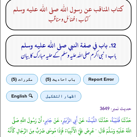
كتاب المناقب عن رسول الله صلى الله عليه وسلم
کتاب: فضائل و مناقب
12. باب في صفة النبي صلى الله عليه وسلم
باب: نبی اکرم صلی الله علیہ وسلم کے حلیہ مبارک کا بیان
Report Error
باب احادیث (5)
مكررات (5)
اظهار التشكيل
🔍 English
حدیث نمبر:
3649
حَدَّثَنَا
قُتَيْبَةُ
، حَدَّثَنَا
اللَّيْثُ
، عَنْ
أَبِي الزُّبَيْرِ
، عَنْ
جَابِرٍ
، أَنّ رَسُولَ اللَّهِ صَلَّى
اللَّهُ عَلَيْهِ وَسَلَّمَ قَالَ: " عُرِضَ عَلَيَّ الْأَنْبِيَاءُ فَإِذَا مُوسَى ضَرْبٌ مِنَ الرِّجَالِ كَأَنَّهُ