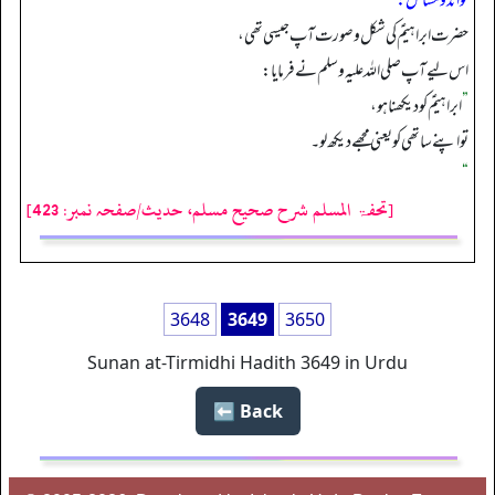
فوائد ومسائل:
حضرت ابراہیمؑ کی شکل وصورت آپ جیسی تھی،
اس لیے آپ صلی اللہ علیہ وسلم نے فرمایا:
”
ابراہیمؑ کو دیکھنا ہو،
تو اپنے ساتھی کو یعنی مجھے دیکھ لو۔
“
[تحفۃ المسلم شرح صحیح مسلم، حدیث/صفحہ نمبر: 423]
3648
3649
3650
Sunan at-Tirmidhi Hadith 3649 in Urdu
Back ⬅️