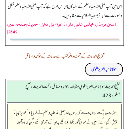
اس میں آپ صلی اللہ علیہ وسلم کے حلیہ کا بیان اس طرح ہے کہ آپ صلی اللہ علیہ وسلم شکل
وصورت سے ابراہیم علیہ السلام سے مشابہ ہیں۔
[سنن ترمذي مجلس علمي دار الدعوة، نئى دهلى، حدیث/صفحہ نمبر:
3649]
تخریج الحدیث کے تحت دیگر کتب سے حدیث کے فوائد و مسائل
مولانا عبد العزیز علوی
الشيخ الحديث مولانا عبدالعزيز علوي حفظ الله، فوائد و مسائل، تحت الحديث ، صحيح
مسلم: 423
حضرت جابر ؓ سے روایت ہے کہ رسول اللہ صلی اللہ علیہ وسلم نے فرمایا:
”
مجھ پر انبیاءؑ
پیش کیے گئے۔ میں نے موسیٰؑ کو دیکھا، وہ ہلکے بدن کے آدمی تھے، گویا کہ وہ قبیلہ