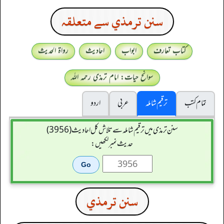
سنن ترمذي سے متعلقہ
کتاب تعارف
ابواب
احادیث
رواۃ الحدیث
سوانح حیات: امام ترمذی رحمہ اللہ
تمام کتب
ترقیم شاملہ
عربی
اردو
سنن ترمذی میں ترقیم شاملہ سے تلاش کل احادیث (3956)
حدیث نمبر لکھیں:
سنن ترمذي