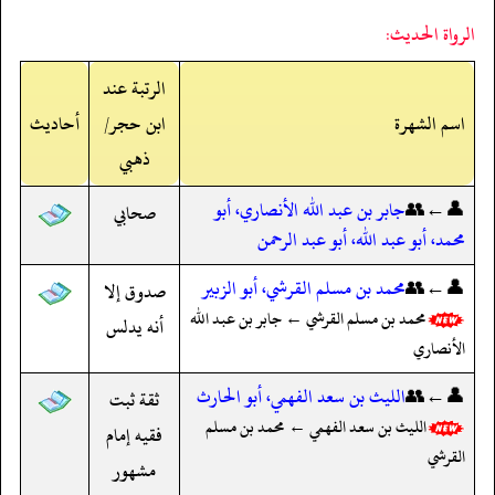
الرواة الحديث:
الرتبة عند
اسم الشهرة
ابن حجر/
أحاديث
ذهبي
👤←👥
جابر بن عبد الله الأنصاري، أبو
صحابي
محمد، أبو عبد الله، أبو عبد الرحمن
👤←👥
محمد بن مسلم القرشي، أبو الزبير
صدوق إلا
محمد بن مسلم القرشي ← جابر بن عبد الله
أنه يدلس
الأنصاري
👤←👥
الليث بن سعد الفهمي، أبو الحارث
ثقة ثبت
الليث بن سعد الفهمي ← محمد بن مسلم
فقيه إمام
القرشي
مشهور