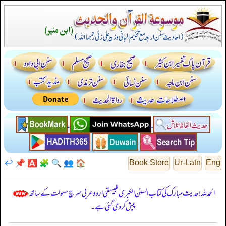
↩️
📌
🅰️
🧩
🔍
👥
🏠
Book Store
Ur-Latn
Eng
الحمدللہ! حدیث مبارک کی کتاب السنن الكبرى للبيهقي اردو عربی سرچ سہولت کے ساتھ
پیش کر دی گئی ہے۔