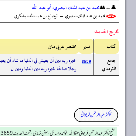
👤←👥
محمد بن عبد الملك البصري، أبو عبد الله
محمد بن عبد الملك البصري ← الوضاح بن عبد الله اليشكري
تخريج الحديث:
کتاب
نمبر
مختصر عربی متن
جامع
خيره ربه بين أن يعيش في الدنيا ما شاء أن ي
3659
الترمذي
رجلا صالحا خيره ربه بين الدنيا وبين ل
ڈاکٹر عبدالرحمٰن فریوائی
الشیخ ڈاکٹر عبد الرحمٰن فریوائی حفظ اللہ، فوائد و مسائل، سنن ترمذی، تحت الحديث 3659