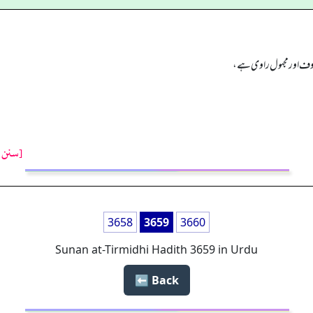
معروف اور مجہول راوی ہے،
[سنن ت
3658
3659
3660
Sunan at-Tirmidhi Hadith 3659 in Urdu
Back ⬅️