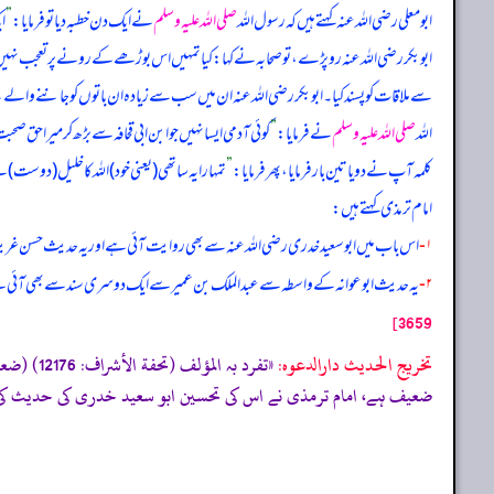
ابومعلی رضی الله عنہ کہتے ہیں کہ
رسول اللہ
صلی اللہ علیہ وسلم
نے ایک دن خطبہ دیا تو فرمایا:
”
ای
ابوبکر رضی الله عنہ رو پڑے، تو صحابہ نے کہا: کیا تمہیں اس بوڑھے کے رونے پر تعجب نہی
سے ملاقات کو پسند کیا۔ ابوبکر رضی الله عنہ ان میں سب سے زیادہ ان باتوں کو جاننے والے ت
اللہ
صلی اللہ علیہ وسلم
نے فرمایا:
”
کوئی آدمی ایسا نہیں جو ابن ابی قحافہ سے بڑھ کر میرا حق ص
کلمہ آپ نے دو یا تین بار فرمایا، پھر فرمایا:
”
تمہارا یہ ساتھی (یعنی خود) اللہ کا خلیل (دوست) 
امام ترمذی کہتے ہیں:
۱-
اس باب میں ابو سعید خدری رضی الله عنہ سے بھی روایت آئی ہے اور یہ حدیث حسن 
۲-
یہ حدیث ابو عوانہ کے واسطہ سے عبدالملک بن عمیر سے ایک دوسری سند سے بھی آئی ہ
3659]
تخریج الحدیث دارالدعوہ:
«تفرد بہ
ضعیف ہے، امام ترمذی نے اس کی تحسین ابو سعید خدری کی حدیث کی