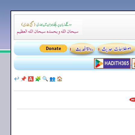
↩️
📌
🅰️
🧩
🔍
👥
🏠