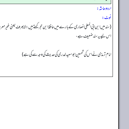
اردو حاشہ:
نوٹ:
(سند میں ابن ابی المعلی انصاری کے بارے میں حافظ ابن حجر کہتے ہیں: لا يعرف یعنی غیر 
اس لیے یہ سند ضعیف ہے،
امام ترمذی نے اس کی تحسین ابوسعید خدری کی حدیث کی وجہ سے کی ہے)