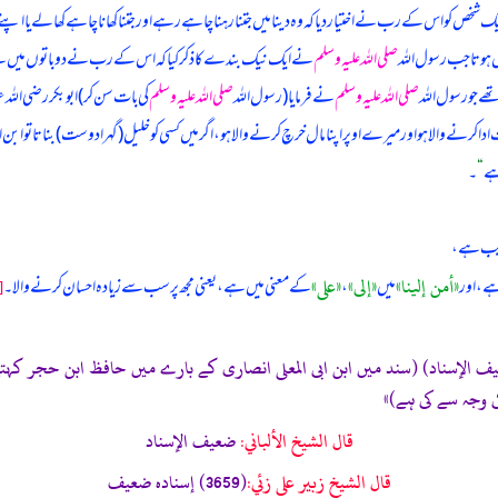
ک شخص کو اس کے رب نے اختیار دیا کہ وہ دینا میں جتنا رہنا چاہے رہے اور جتنا کھانا چاہے کھا لے یا اپنے
ں ہوتا جب رسول اللہ
صلی اللہ علیہ وسلم
نے ایک نیک بندے کا ذکر کیا کہ اس کے رب نے دو باتوں میں سے 
ھے جو رسول اللہ
صلی اللہ علیہ وسلم
نے فرمایا (رسول اللہ
صلی اللہ علیہ وسلم
کی بات سن کر) ابوبکر رضی الله
حبت ادا کرنے والا ہو اور میرے اوپر اپنا مال خرچ کرنے والا ہو، اگر میں کسی کو خلیل (گہرا دوست) بناتا تو
ہے
“
۔
غریب ہے،
«أمن إلينا»
«إلى»
«على»
[
ے، اور
میں
،
کے معنی میں ہے، یعنی مجھ پر سب سے زیادہ احسان کرنے والا۔
 المؤلف (تحفة الأشراف: 12176) (ضعیف الإسناد) (سند میں ابن ابی المعلی انصاری کے بارے میں
 وجہ سے کی ہے)»
قال الشيخ الألباني:
ضعيف الإسناد
قال الشيخ زبير على زئي:
(3659) إسناده ضعيف