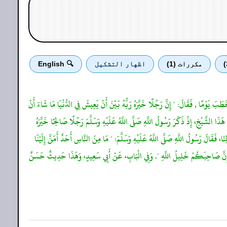
مكررات (1)
اظهار التشكيل
🔍 English
خَطَبَ يَوْمًا , فَقَالَ: " إِنَّ رَجُلًا خَيَّرَهُ رَبُّهُ بَيْنَ أَنْ يَعِيشَ فِي الدُّنْيَا مَا شَاءَ أَنْ
َذَا الشَّيْخِ، إِذْ ذَكَرَ رَسُولُ اللَّهِ صَلَّى اللَّهُ عَلَيْهِ وَسَلَّمَ رَجُلًا صَالِحًا خَيَّرَهُ
ِنَا، فَقَالَ رَسُولُ اللَّهِ صَلَّى اللَّهُ عَلَيْهِ وَسَلَّمَ: " مَا مِنَ النَّاسِ أَحَدٌ أَمَنَّ إِلَيْنَا
ًا , وَإِنَّ صَاحِبَكُمْ خَلِيلُ اللَّهِ ". وَفِي الْبَابِ، عَنْ أَبِي سَعِيدٍ، وَهَذَا حَدِيثٌ حَسَنٌ