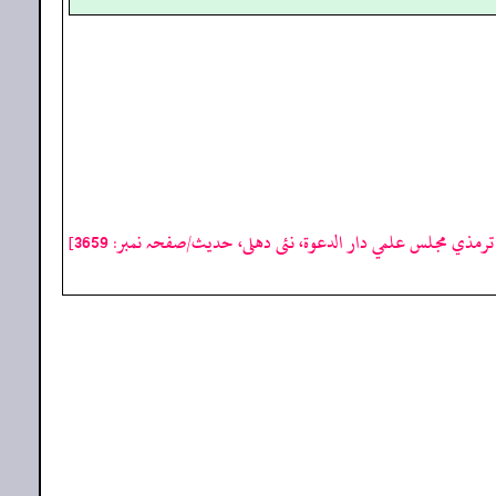
رمذي مجلس علمي دار الدعوة، نئى دهلى، حدیث/صفحہ نمبر: 3659]