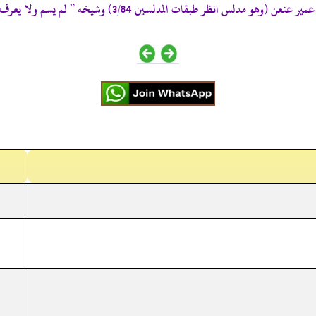
 (وهو مدلس انظر طبقات المدلسين 3/84) وشيخه ” لم يسم ولا يعرف “ (تق:8488)