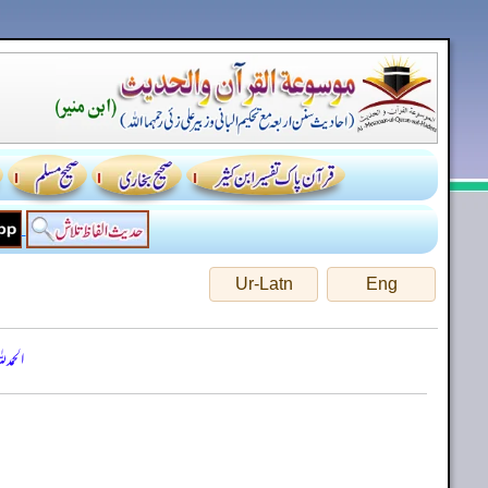
Ur-Latn
Eng
الحمد