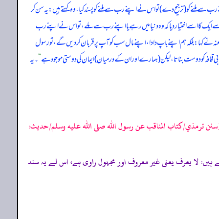
 رب سے ملنے کو (ترجیح دے) تو اس نے اپنے رب سے ملنے کو پسند کیا، وہ کہتے ہیں: یہ سن کر
ایک کا اسے اختیار دیا کہ وہ دنیا میں رہے یا اپنے رب سے ملے، تو اس نے اپنے رب
 عنہ نے کہا: بلکہ ہم اپنے باپ دادا، اپنے مال سب کو آپ پر قربان کر دیں گے، تو رسول
 ابن ابی قحافہ کو دوست بناتا، لیکن (ہمارے اور ان کے درمیان) ایمان کی دوستی موجود ہے
“
۔ یہ
سنن ترمذي/كتاب المناقب عن رسول الله صلى الله عليه وسلم/حدیث:
 حافظ ابن حجر کہتے ہیں: لا يعرف یعنی غیر معروف اور مجہول راوی ہے، اس لیے یہ سند