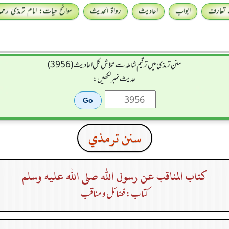
 تعارف
ابواب
احادیث
رواۃ الحدیث
سوانح حیات: امام ترمذی رحمہ 
سنن ترمذی میں ترقیم شاملہ سے تلاش کل احادیث (3956)
حدیث نمبر لکھیں:
سنن ترمذي
كتاب المناقب عن رسول الله صلى الله عليه وسلم
کتاب: فضائل و مناقب