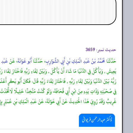
حدیث نمبر:
3659
حَدَّثَنَا
مُحَمَّدُ بْنُ عَبْدِ الْمَلِكِ بْنِ أَبِي الشَّوَارِبِ
، حَدَّثَنَا
أَبُو عَوَانَةَ
، عَنْ
عَبْدِ ا
يَعِيشَ , وَيَأْكُلَ فِي الدُّنْيَا مَا شَاءَ أَنْ يَأْكُلَ , وَبَيْنَ لِقَاءِ رَبِّهِ فَاخْتَارَ لِقَاءَ رَب
رَبُّهُ بَيْنَ الدُّنْيَا وَبَيْنَ لِقَاءِ رَبِّهِ , فَاخْتَارَ لِقَاءَ رَبِّهِ قَالَ: فَكَانَ أَبُو بَكْرٍ أَعْلَ
فِي صُحْبَتِهِ وَذَاتِ يَدِهِ مِنَ ابْنِ أَبِي قُحَافَةَ، وَلَوْ كُنْتُ مُتَّخِذًا خَلِيلًا لَاتَّخَذْت
غَرِيبٌ وَقَدْ رُوِيَ هَذَا الْحَدِيثُ عَنْ أَبِي عَوَانَةَ، عَنْ عَبْدِ الْمَلِكِ بْنِ عُمَيْرٍ بِإِسْنَادٍ
ڈاکٹر عبدالرحمٰن فریوائی