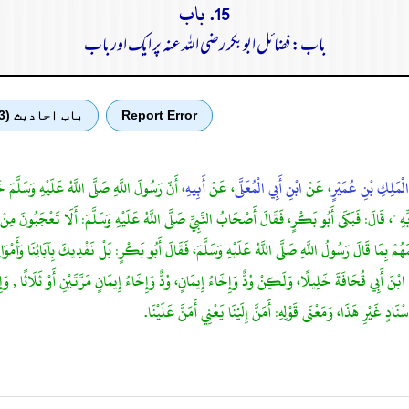
15. باب
باب: فضائل ابوبکر رضی الله عنہ پر ایک اور باب
Report Error
باب احادیث (3)
لْمَلِكِ بْنِ عُمَيْرٍ
، عَنْ
ابْنِ أَبِي الْمُعَلَّى
، عَنْ
أَبِيهِ
، أَنّ رَسُولَ اللَّهِ صَلَّى اللَّهُ عَلَيْهِ وَسَلَّمَ 
ِّهِ "، قَالَ: فَبَكَى أَبُو بَكْرٍ، فَقَالَ أَصْحَابُ النَّبِيِّ صَلَّى اللَّهُ عَلَيْهِ وَسَلَّمَ: أَلَا تَعْجَبُونَ مِنْ ه
مَهُمْ بِمَا قَالَ رَسُولُ اللَّهِ صَلَّى اللَّهُ عَلَيْهِ وَسَلَّمَ، فَقَالَ أَبُو بَكْرٍ: بَلْ نَفْدِيكَ بِآبَائِنَا وَأَمْوَال
ُ ابْنَ أَبِي قُحَافَةَ خَلِيلًا، وَلَكِنْ وُدٌّ وَإِخَاءُ إِيمَانٍ، وُدٌّ وَإِخَاءُ إِيمَانٍ مَرَّتَيْنِ أَوْ ثَلَاث
 غَيْرِ هَذَا، وَمَعْنَى قَوْلِهِ: أَمَنَّ إِلَيْنَا يَعْنِي أَمَنَّ عَلَيْنَا.