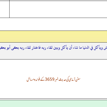
عيش ويأكل في الدنيا ما شاء أن يأكل وبين لقاء ربه فاختار لقاء ربه بكى أبو بك
سنن ترمذی کی حدیث نمبر 3659 کے فوائد و مسائل