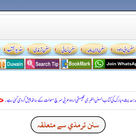
للہ! حدیث مبارک کی کتاب السنن الكبرى للبيهقي اردو عربی سرچ سہولت کے ساتھ پیش کر دی گئی ہے۔
سنن ترمذي سے متعلقہ