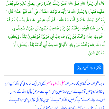
قَالَ: أُتِيَ رَسُولُ اللَّهِ صَلَّى اللَّهُ عَلَيْهِ وَسَلَّمَ بِجَنَازَةِ رَجُلٍ لِيُصَلِّيَ عَلَيْهِ فَلَمْ يُصَلِّ
عَلَيْهِ، فَقِيلَ: يَا رَسُولَ اللَّهِ مَا رَأَيْنَاكَ تَرَكْتَ الصَّلَاةَ عَلَى أَحَدٍ قَبْلَ هَذَا؟ قَالَ: "
إِنَّهُ كَانَ يَبْغَضُ عُثْمَانَ فَأَبْغَضَهُ اللَّهُ ". قَالَ أَبُو عِيسَى: هَذَا غَرِيبٌ، لَا نَعْرِفُهُ
إِلَّا مِنْ هَذَا الْوَجْهِ، وَمُحَمَّدُ بْنُ زِيَادٍ صَاحِبُ مَيْمُونِ بْنِ مِهْرَانَ ضَعِيفٌ فِي
الْحَدِيثِ جِدًّا، وَمُحَمَّدُ بْنُ زِيَادٍ صَاحِبُ أَبِي هُرَيْرَةَ هُوَ بَصْرِيٌّ ثِقَةٌ , وَيُكْنَى:
أَبَا الْحَارِثِ، وَمُحَمَّدُ بْنُ زِيَادٍ الْأَلْهَانِيُّ صَاحِبُ أَبِي أُمَامَةَ ثِقَةٌ , يُكْنَى: أَبَا
سُفْيَانَ شَامِيٌّ.
ڈاکٹر عبدالرحمٰن فریوائی
جابر رضی الله عنہ کہتے ہیں کہ
رسول اللہ
صلی اللہ علیہ وسلم
کے پاس ایک جنازہ لایا گیا تاکہ آپ اس
پر نماز جنازہ پڑھیں تو آپ نے اس پر نماز نہیں پڑھی، آپ سے عرض کیا گیا: اللہ کے رسول!
اس سے پہلے ہم نے آپ کو نہیں دیکھا کہ آپ نے کسی پر جنازہ کی نماز نہ پڑھی ہو؟ آپ نے
فرمایا:
”
یہ عثمان سے بغض رکھتا تھا، تو اللہ نے اسے مبغوض کر دیا
“
۔