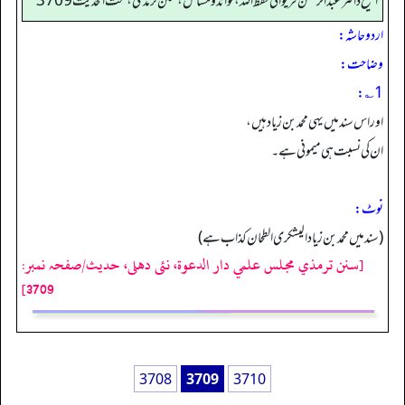
الشیخ ڈاکٹر عبد الرحمٰن فریوائی حفظ اللہ، فوائد و مسائل، سنن ترمذی، تحت الحديث 3709
اردو حاشہ:
وضاحت:
1؎:
اور اس سند میں یہی محمد بن زیاد ہیں،
ان کی نسبت ہی میمونی ہے۔
نوٹ:
(سند میں محمد بن زیاد الیشکری الطحان کذاب ہے)
[سنن ترمذي مجلس علمي دار الدعوة، نئى دهلى، حدیث/صفحہ نمبر:
3709]
3708
3709
3710