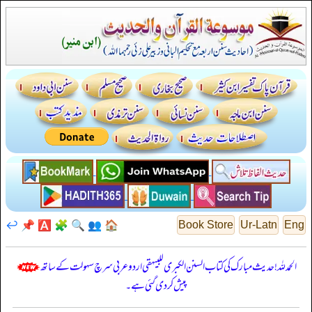
↩️
📌
🅰️
🧩
🔍
👥
🏠
Book Store
Ur-Latn
Eng
الحمدللہ! حدیث مبارک کی کتاب السنن الكبرى للبيهقي اردو عربی سرچ سہولت کے ساتھ
پیش کر دی گئی ہے۔