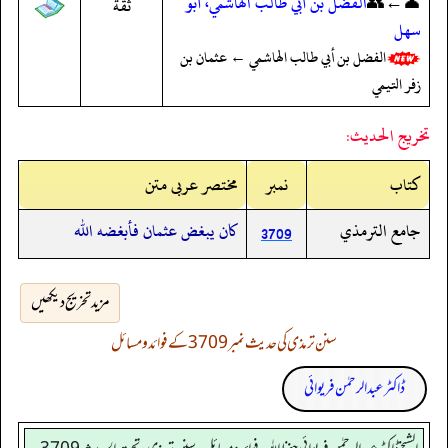
👤←👥
الفضل بن أبي طالب الهاشمي، أبو
ثقة
سهل
الفضل بن أبي طالب الهاشمي ← عثمان بن
زفر التيمي
تخريج الحديث:
کتاب
نمبر
مختصر عربی متن
جامع الترمذي
كان يبغض عثمان فأبغضه الله
3709
مزید تخریج دیکھیں
سنن ترمذی کی حدیث نمبر 3709 کے فوائد و مسائل
ڈاکٹر عبدالرحمٰن فریوائی