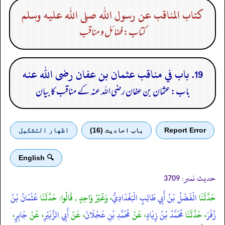
كتاب المناقب عن رسول الله صلى الله عليه وسلم
کتاب: فضائل و مناقب
19. باب في مناقب عثمان بن عفان رضى الله عنه
باب: عثمان بن عفان رضی الله عنہ کے مناقب کا بیان
Report Error
باب احادیث (16)
اظهار التشكيل
🔍 English
حدیث نمبر:
3709
حَدَّثَنَا
الْفَضْلُ بْنُ أَبِي طَالِبٍ الْبَغْدَادِيُّ
، وَغَيْرُ وَاحِدٍ , قَالُوا: حَدَّثَنَا
عُثْمَانُ بْنُ
زُفَرَ
، حَدَّثَنَا
مُحَمَّدُ بْنُ زِيَادٍ
، عَنْ
مُحَمَّدِ بْنِ عَجْلَانَ
، عَنْ
أَبِي الزُّبَيْرِ
، عَنْ
جَابِرٍ
،