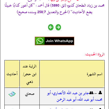
محمد بن زياد الطحان كذبوه (تق: 5890) قال أحمد : ”كان أعور كذابًا خبيثًا
يضع الأحاديث“ (الجرح والتعديل 258/7 وسنده صحيح)
الرواة الحديث:
الرتبة عند
اسم الشهرة
ابن حجر/
أحاديث
ذهبي
👤←👥
جابر بن عبد الله الأنصاري، أبو
صحابي
محمد، أبو عبد الله، أبو عبد الرحمن