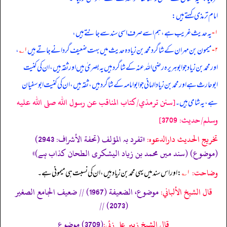
امام ترمذی کہتے ہیں:
۱-
یہ حدیث غریب ہے، ہم اسے صرف اسی سند سے جانتے ہیں،
۲-
میمون بن مہران کے شاگرد محمد بن زیادہ حدیث میں بہت ضعیف گردانے جاتے ہیں
۱؎
،
اور محمد بن زیاد جو ابوہریرہ رضی الله عنہ کے شاگرد ہیں یہ بصریٰ ہیں اور ثقہ ہیں، ان کی کنیت
ابوحارث ہے اور محمد بن زیاد الہانی جو ابوامامہ کے شاگرد ہیں، ثقہ ہیں، ان کی کنیت ابوسفیان
[سنن ترمذي/كتاب المناقب عن رسول الله صلى الله عليه
ہے، یہ شامی ہیں۔
وسلم/حدیث: 3709]
تخریج الحدیث دارالدعوہ:
«تفرد بہ المؤلف (تحفة الأشراف: 2943)
(موضوع) (سند میں محمد بن زیاد الیشکری الطحان کذاب ہے)»
وضاحت:
۱؎
: اور اس سند میں یہی محمد بن زیاد ہیں، ان کی نسبت ہی میمونی ہے۔
قال الشيخ الألباني:
موضوع، الضعيفة (1967) // ضعيف الجامع الصغير
(2073) //
قال الشيخ زبير على زئي:
(3709) موضوع