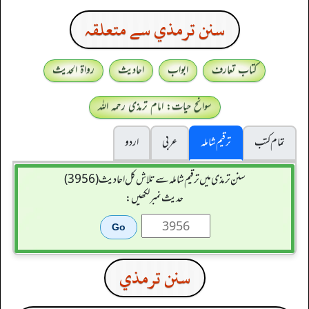
سنن ترمذي سے متعلقہ
کتاب تعارف
ابواب
احادیث
رواۃ الحدیث
سوانح حیات: امام ترمذی رحمہ اللہ
تمام کتب
ترقیم شاملہ
عربی
اردو
سنن ترمذی میں ترقیم شاملہ سے تلاش کل احادیث (3956)
حدیث نمبر لکھیں:
سنن ترمذي