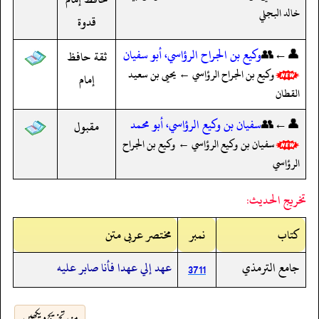
خالد البجلي
قدوة
👤←👥
وكيع بن الجراح الرؤاسي، أبو سفيان
ثقة حافظ
وكيع بن الجراح الرؤاسي ← يحيى بن سعيد
إمام
القطان
👤←👥
سفيان بن وكيع الرؤاسي، أبو محمد
مقبول
سفيان بن وكيع الرؤاسي ← وكيع بن الجراح
الرؤاسي
تخريج الحديث:
کتاب
نمبر
مختصر عربی متن
جامع الترمذي
عهد إلي عهدا فأنا صابر عليه
3711
مزید تخریج دیکھیں