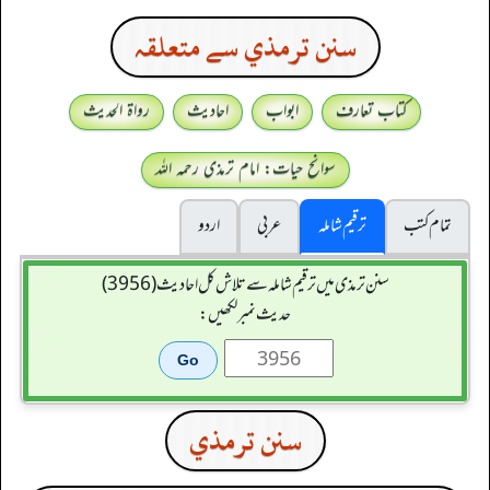
سنن ترمذي سے متعلقہ
کتاب تعارف
ابواب
احادیث
رواۃ الحدیث
سوانح حیات: امام ترمذی رحمہ اللہ
تمام کتب
ترقیم شاملہ
عربی
اردو
سنن ترمذی میں ترقیم شاملہ سے تلاش کل احادیث (3956)
حدیث نمبر لکھیں:
سنن ترمذي