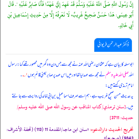
إِنَّ رَسُولَ اللَّهِ صَلَّى اللَّهُ عَلَيْهِ وَسَلَّمَ قَدْ عَهِدَ إِلَيَّ عَهْدًا فَأَنَا صَابِرٌ عَلَيْهِ ". قَالَ
أَبُو عِيسَى: هَذَا حَسَنٌ صَحِيحٌ غَرِيبٌ، لَا نَعْرِفُهُ إِلَّا مِنْ حَدِيثِ إِسْمَاعِيل بْنِ
أَبِي خَالِدٍ.
ڈاکٹر عبدالرحمٰن فریوائی
ابوسہلہ کا بیان ہے کہ
عثمان رضی الله عنہ نے مجھ سے جس دن وہ گھر میں محصور تھے کہا: رسول
اللہ
صلی اللہ علیہ وسلم
نے مجھ سے عہد لیا تھا اور میں اس عہد پر صابر یعنی قائم ہوں
۱؎
۔
امام ترمذی کہتے ہیں:
یہ حدیث حسن صحیح غریب ہے، ہم اسے صرف اسماعیل بن ابی خالد کی روایت سے جانتے
[سنن ترمذي/كتاب المناقب عن رسول الله صلى الله عليه وسلم/
ہیں۔
حدیث: 3711]
تخریج الحدیث دارالدعوہ:
«سنن ابن ماجہ/المقدمة 11 (113) (تحفة الأشراف:
9843) (صحیح)»