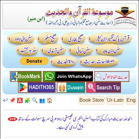
↩️
📌
🅰️
🧩
🔍
👥
🏠
Book Store
Ur-Latn
Eng
الحمدللہ! حدیث مبارک کی کتاب السنن الكبرى للبيهقي اردو عربی سرچ سہولت کے ساتھ
پیش کر دی گئی ہے۔