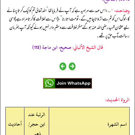
وضاحت:
۱؎
: اس عہد سے مراد یہ ہے کہ آپ نے فرمایا تھا
”
اللہ تعالیٰ تم کو ایک کرتا پہنائے
گا، لوگ اس کو تم سے اتروانا چاہیں گے، تو مت اتارنا
“
، (اس سے خلافت کا کرتا مراد ہے) اسی
لیے عثمان شہید رضی الله عنہ ہو گئے مگر خلافت سے دستبردار نہیں ہوئے کیونکہ آپ بفرمان
رسالت مآب حق پر تھے۔
قال الشيخ الألباني:
صحيح، ابن ماجة (113)
الرواة الحديث:
الرتبة عند
اسم الشهرة
ابن حجر/
أحاديث
ذهبي