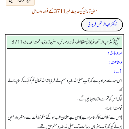
سنن ترمذی کی حدیث نمبر 3711 کے فوائد و مسائل
ڈاکٹر عبدالرحمٰن فریوائی
الشیخ ڈاکٹر عبد الرحمٰن فریوائی حفظ اللہ، فوائد و مسائل، سنن ترمذی، تحت الحديث 3711
اردو حاشہ:
وضاحت:
1؎:
اس عہد سے مراد یہ ہے کہ آپ صلی اللہ علیہ وسلم نے فرمایا تھا اللہ تعالیٰ تم کو ایک کرتا پہنائے
گا،
لو گ اس کو تم سے اتروانا چاہیں گے،
تو مت اتارنا،
(اس سے خلافت کا کرتا مراد ہے) اسی لیے عثمان شہید ہو گئے مگر خلافت سے دستبردار نہیں
ہوئے کیونکہ آپ بفرمانِ رسالت مآب صلی اللہ علیہ وسلم حق پر تھے۔