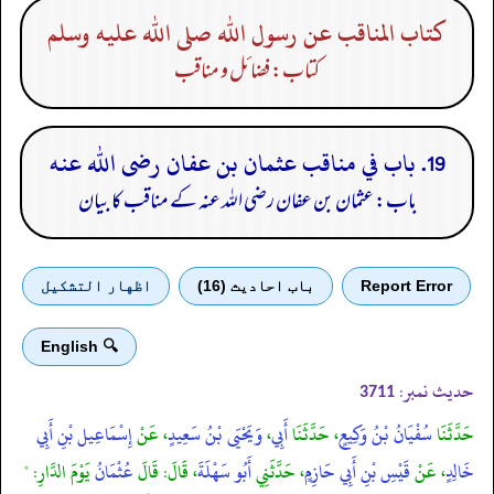
كتاب المناقب عن رسول الله صلى الله عليه وسلم
کتاب: فضائل و مناقب
19. باب في مناقب عثمان بن عفان رضى الله عنه
باب: عثمان بن عفان رضی الله عنہ کے مناقب کا بیان
Report Error
باب احادیث (16)
اظهار التشكيل
🔍 English
حدیث نمبر:
3711
حَدَّثَنَا
سُفْيَانُ بْنُ وَكِيعٍ
، حَدَّثَنَا
أَبِي
،
وَيَحْيَى بْنُ سَعِيدٍ
، عَنْ
إِسْمَاعِيل بْنِ أَبِي
خَالِدٍ
، عَنْ
قَيْسِ بْنِ أَبِي حَازِمٍ
، حَدَّثَنِي
أَبُو سَهْلَةَ
، قَالَ: قَالَ
عُثْمَانُ
يَوْمَ الدَّارِ: "