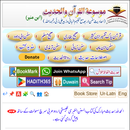
↩️
📌
🅰️
🧩
🔍
👥
🏠
Book Store
Ur-Latn
Eng
الحمدللہ! حدیث مبارک کی کتاب السنن الكبرى للبيهقي اردو عربی سرچ سہولت کے ساتھ
پیش کر دی گئی ہے۔