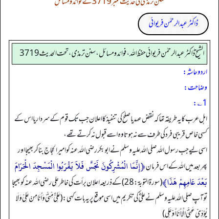
سنن ترمذی کی حدیث نمبر 3719 کے فوائد و مسائل
ڈاکٹر عبدالرحمٰن فریوائی
الشیخ ڈاکٹر عبد الرحمٰن فریوائی حفظ اللہ، فوائد و مسائل، سنن ترمذی، تحت الحديث 3719
اردو حاشہ:
وضاحت:
1؎:
اہل عرب کا یہ طریقہ تھا کہ نقض عہد یا صلح کی تنفیذ کا اعلان جب تک قوم کے سردار یا اس کے
کسی خاص قریبی فرد کی طرف سے نہ ہوتا وہ اسے قبول نہ کرتے تھے،
اسی لیے جب رسول اللہ صلی اللہ علیہ وسلم نے ابوبکر رضی اللہ عنہ کو امیر الحجاج بنا کر بھیجا اور
﴿إِنَّمَا الْمُشْرِكُونَ نَجَسٌ فَلاَ يَقْرَبُوا الْمَسْجِدَ الْحَرَامَ
پھر بعد میں اللہ کے اس فرمان
بَعْدَ عَامِهِمْ هَذَا﴾
(سورة التوبة:28) کے ذریعہ اعلان برأت کی خاطر علی رضی اللہ عنہ کو بھیجا
تو آپ صلی اللہ علیہ وسلم نے علیؓ کی تکریم میں اسی موقع پر یہ بات کہی: (عَلِیٌّ مِّنِّیْ وَ أَنَا مِنْ عَلِیْ وَ لَا
یُؤَدِّیْ عَنِّیْ اِلَّا أَنَا أَوْ عَلِی)