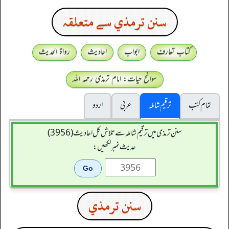
سنن ترمذي سے متعلقہ
کتاب تعارف
ابواب
احادیث
رواۃ الحدیث
سوانح حیات: امام ترمذی رحمہ اللہ
تمام کتب
ترقیم شاملہ
عربی
اردو
سنن ترمذی میں ترقیم شاملہ سے تلاش کل احادیث (3956)
حدیث نمبر لکھیں:
سنن ترمذي