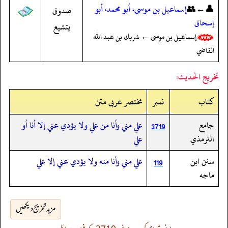
👤←👥
إسماعيل بن موسى، أبو محمد، أبو
صدوق
إسحاق
يتشيع
إسماعيل بن موسى ← شريك بن عبد الله
القاضي
تخريج الحديث:
کتاب
نمبر
مختصر عربی متن
جامع
علي مني وأنا من علي ولا يؤدي عني إلا أنا أو
3719
الترمذي
علي
سنن ابن
علي مني وأنا منه ولا يؤدي عني إلا علي
119
ماجه
مزید تخریج دیکھیں