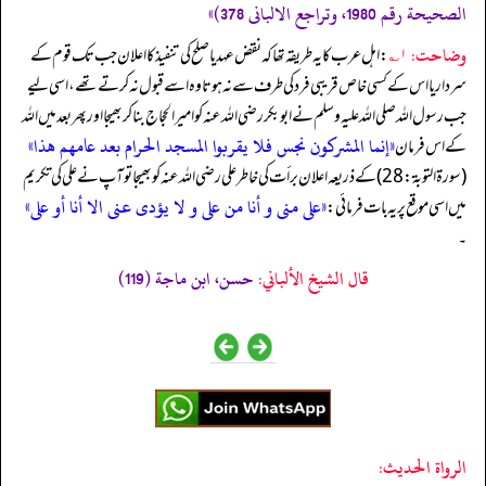
الصحیحة رقم 1980، وتراجع الالبانی 378)»
وضاحت:
۱؎
: اہل عرب کا یہ طریقہ تھا کہ نقض عہد یا صلح کی تنفیذ کا اعلان جب تک قوم کے
سردار یا اس کے کسی خاص قریبی فرد کی طرف سے نہ ہوتا وہ اسے قبول نہ کرتے تھے، اسی لیے
جب رسول اللہ صلی اللہ علیہ وسلم نے ابوبکر رضی الله عنہ کو امیر الحجاج بنا کر بھیجا اور پھر بعد میں اللہ
«إنما المشركون نجس فلا يقربوا المسجد الحرام بعد عامهم هذا»
کے اس فرمان
(سورة التوبة: 28) کے ذریعہ اعلان برأت کی خاطر علی رضی الله عنہ کو بھیجا تو آپ نے علی کی تکریم
«علی منی و أنا من علی و لا یؤدی عنی الا أنا أو علی»
میں اسی موقع پر یہ بات فرمائی:
۔
قال الشيخ الألباني:
حسن، ابن ماجة (119)
الرواة الحديث: