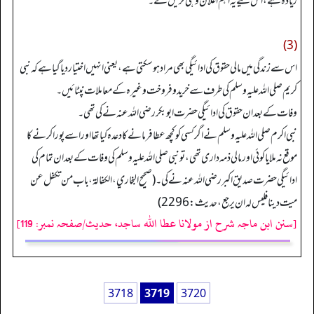
زیادہ ہے، اس لیے یہ اہم اعلان وہی کریں گے۔
(3)
اس سے زندگی میں مالی حقوق کی ادائیگی بھی مراد ہو سکتی ہے، یعنی انہیں اختیار دیا گیا ہے کہ نبی
کریم صلی اللہ علیہ وسلم کی طرف سے خرید و فروخت وغیرہ کے معاملات نپٹائیں۔
وفات کے بعد ان حقوق کی ادائیگی حضرت ابوبکر رضی اللہ عنہ نے کی تھی۔
نبی اکرم صلی اللہ علیہ وسلم نے اگر کسی کو کچھ عطا فرمانے کا دعدہ کیا تھا اور اسے پورا کرنے کا
موقع نہ ملا یا کوئی اور مالی ذمہ داری تھی، تو نبی صلی اللہ علیہ وسلم کی وفات کے بعد ان تمام کی
ادائیگی حضرت صدیق اکبر رضی اللہ عنہ نے کی۔ (صحيح البخاري، الكفالة، باب من تكفل عن
ميت دينا فليس له ان يرجع، حديث: 2296)
[سنن ابن ماجہ شرح از مولانا عطا الله ساجد، حدیث/صفحہ نمبر: 119]
3718
3719
3720