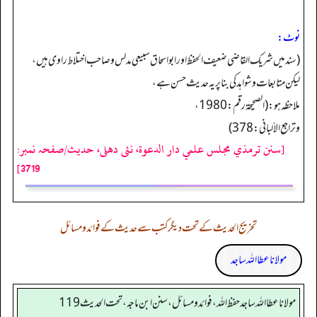
نوٹ:
(سند میں شریک القاضی ضعیف الحفظ اور ابواسحاق سبیعی مدلس و صاحب اختلاط راوی ہیں،
لیکن متابعات و شواہد کی بنا پر یہ حدیث حسن ہے،
ملاحظہ ہو: (الصحیحة رقم:1980،
وتراجع الألبانی: 378)
[سنن ترمذي مجلس علمي دار الدعوة، نئى دهلى، حدیث/صفحہ نمبر:
3719]
تخریج الحدیث کے تحت دیگر کتب سے حدیث کے فوائد و مسائل
مولانا عطا اللہ ساجد
مولانا عطا الله ساجد حفظ الله، فوائد و مسائل، سنن ابن ماجه، تحت الحديث119