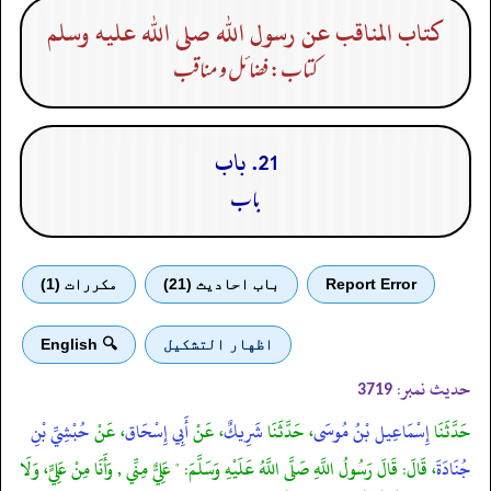
كتاب المناقب عن رسول الله صلى الله عليه وسلم
کتاب: فضائل و مناقب
21. باب
باب
Report Error
باب احادیث (21)
مكررات (1)
اظهار التشكيل
🔍 English
حدیث نمبر:
3719
حَدَّثَنَا
إِسْمَاعِيل بْنُ مُوسَى
، حَدَّثَنَا
شَرِيكٌ
، عَنْ
أَبِي إِسْحَاق
، عَنْ
حُبْشِيِّ بْنِ
جُنَادَةَ
، قَالَ: قَالَ رَسُولُ اللَّهِ صَلَّى اللَّهُ عَلَيْهِ وَسَلَّمَ: " عَلِيٌّ مِنِّي , وَأَنَا مِنْ عَلِيٍّ، وَلَا