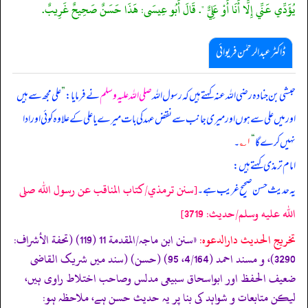
يُؤَدِّي عَنِّي إِلَّا أَنَا أَوْ عَلِيٌّ ". قَالَ أَبُو عِيسَى: هَذَا حَسَنٌ صَحِيحٌ غَرِيبٌ.
ڈاکٹر عبدالرحمٰن فریوائی
حبشی بن جنادہ رضی الله عنہ کہتے ہیں کہ
رسول اللہ
صلی اللہ علیہ وسلم
نے فرمایا:
”
علی مجھ سے ہیں
اور میں علی سے ہوں اور میری جانب سے نقض عہد کی بات میرے یا علی کے علاوہ کوئی اور ادا
نہیں کرے گا
“
۱؎
۔
امام ترمذی کہتے ہیں:
[سنن ترمذي/كتاب المناقب عن رسول الله صلى
یہ حدیث حسن صحیح غریب ہے۔
الله عليه وسلم/حدیث: 3719]
تخریج الحدیث دارالدعوہ:
«سنن ابن ماجہ/المقدمة 11 (119) (تحفة الأشراف:
3290)، و مسند احمد (4/164، 95) (حسن) (سند میں شریک القاضی
ضعیف الحفظ اور ابواسحاق سبیعی مدلس وصاحب اختلاط راوی ہیں،
لیکن متابعات و شواہد کی بنا پر یہ حدیث حسن ہے، ملاحظہ ہو: