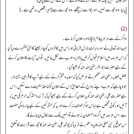
اللہ تعالیٰ تمہیں ایک نہر سے آزمانے والا ہے، جس نے اس سے (پانی)
پی لیا، وہ مجھ سے نہیں، اور جو اسے نہ چکھے، وہ مجھ سے ہے (میرا مخلص ساتھی ہے۔)
(2)
ادا کرنے سے مراد پیغام پہنچانا اور اعلان کرنا ہے۔
جب اللہ تعالیٰ نے سورہ برأت نازل فرمائی اور اس میں کافروں کو چار مہینے کا الٹی میٹم دے دیا گیا
کہ اس عرصہ میں اسلام قبول کر لیں یا جزیرہ عرب سے نکل جائیں، تو ان آیات کا اعلان کرنے
کے لیے حضرت ابوبکر رضی اللہ عنہ کو بھیجا گیا۔
بعض صحابہ رضی اللہ عنھم نے عرض کیا کہ معاہدہ ختم کرنے کے لیے آپ کا قریبی رشتہ دار
ہونا چاہیے کہ عرب اپنے رواج کے مطابق اس کے اعلان کو کما حقہ اہمیت دے سکیں، اس
لیے حضرت علی رضی اللہ عنہ کو یہ اعلان کرنے کے لیے بھیجا گیا کہ آئندہ مشرک حرم مکی میں نہ
آئیں اور کوئی شخص بے لباس ہو کر طواف نہ کرے اور یہ کہ مشرکین کے لیے چار ماہ کی مہلت
ہے، اس عرصہ میں اگر وہ مسلمان نہ ہوئے تو انہیں ملک سے نکال دیا جائے گا۔
اس موقع پر نبی صلی اللہ علیہ وسلم نے فرمایا کہ چونکہ علی رضی اللہ عنہ کا مجھ سے قرابت کا تعلق