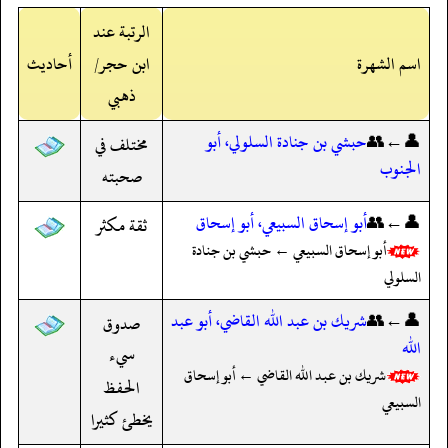
الرتبة عند
اسم الشهرة
ابن حجر/
أحاديث
ذهبي
👤←👥
حبشي بن جنادة السلولي، أبو
مختلف في
الجنوب
صحبته
👤←👥
أبو إسحاق السبيعي، أبو إسحاق
ثقة مكثر
أبو إسحاق السبيعي ← حبشي بن جنادة
السلولي
👤←👥
شريك بن عبد الله القاضي، أبو عبد
صدوق
الله
سيء
شريك بن عبد الله القاضي ← أبو إسحاق
الحفظ
السبيعي
يخطئ كثيرا