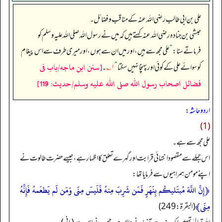
علی بن ابی طالب رضی اللہ عنہ کے مناقب و فضائل۔
حبشی بن جنادہ رضی اللہ عنہ کہتے ہیں کہ میں نے رسول اللہ صلی اللہ علیہ وسلم کو
فرماتے سنا:
”
علی مجھ سے ہیں، اور میں ان سے ہوں، اور میری طرف سے اس پیغام
[سنن ابن ماجه/باب فى
کو سوائے علی کے کوئی اور پہنچا نہیں سکتا
“
۱؎
۔
فضائل اصحاب رسول الله صلى الله عليه وسلم/حدیث: 119]
اردو حاشہ:
(1)
علی مجھ سے ہے۔
اس جملے سے مقصود انتہائی قرابت اور گہرے تعلق کا اظہار ہے، جیسے حضرت طالوت نے
اپنے مومن ہمراہیوں سے فرمایا تھا:
﴿إِنَّ اللَّهَ مُبتَليكُم بِنَهَرٍ‌ فَمَن شَرِ‌بَ مِنهُ فَلَيسَ مِنّى وَمَن لَم يَطعَمهُ فَإِنَّهُ
مِنّى﴾
(البقرۃ: 249)