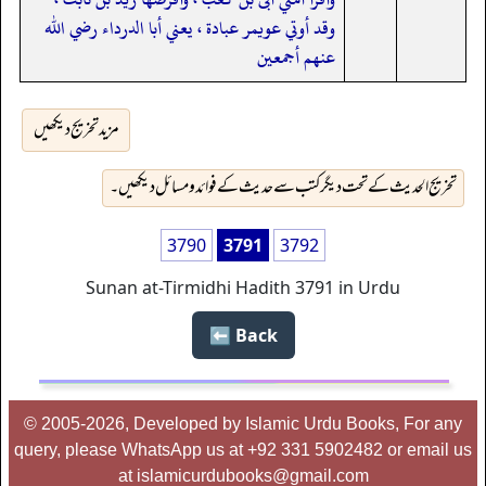
وقد أوتي عويمر عبادة ، يعني أبا الدرداء رضي الله
عنهم أجمعين
مزید تخریج دیکھیں
تخریج الحدیث کے تحت دیگر کتب سے حدیث کے فوائد و مسائل دیکھیں۔
3790
3791
3792
Sunan at-Tirmidhi Hadith 3791 in Urdu
Back ⬅️
© 2005-2026, Developed by Islamic Urdu Books, For any
query, please WhatsApp us at +92 331 5902482 or email us
at islamicurdubooks@gmail.com