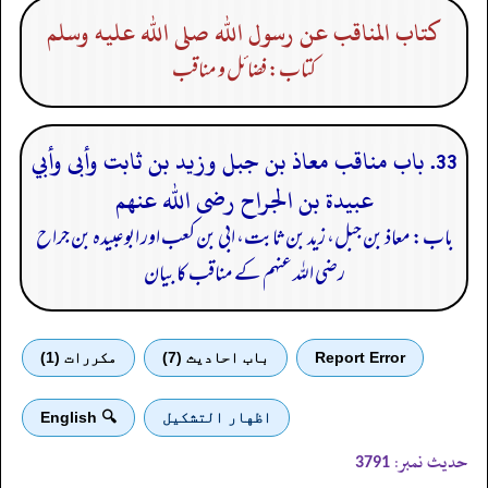
كتاب المناقب عن رسول الله صلى الله عليه وسلم
کتاب: فضائل و مناقب
33. باب مناقب معاذ بن جبل وزيد بن ثابت وأبى وأبي
عبيدة بن الجراح رضى الله عنهم
باب: معاذ بن جبل، زید بن ثابت، ابی بن کعب اور ابوعبیدہ بن جراح
رضی الله عنہم کے مناقب کا بیان
Report Error
باب احادیث (7)
مكررات (1)
اظهار التشكيل
🔍 English
حدیث نمبر:
3791