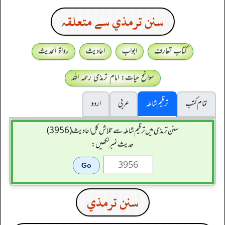
سنن ترمذي سے متعلقہ
کتاب تعارف
ابواب
احادیث
رواۃ الحدیث
سوانح حیات: امام ترمذی رحمہ اللہ
تمام کتب
ترقیم شاملہ
عربی
اردو
سنن ترمذی میں ترقیم شاملہ سے تلاش کل احادیث (3956)
حدیث نمبر لکھیں:
سنن ترمذي