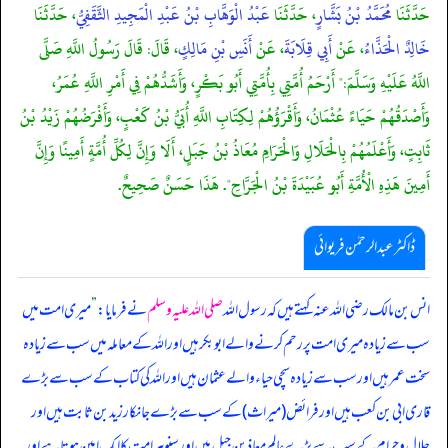
حَدَّثَنَا
مُحَمَّدُ بْنُ بَشَّارٍ
، حَدَّثَنَا
عَبْدُ الْوَهَّابِ بْنُ عَبْدِ الْمَجِيدِ الثَّقَفِيُّ
، حَدَّثَنَا
خَالِدٌ الْحَذَّاءُ
، عَنْ
أَبِي قِلَابَةَ
، عَنْ
أَنَسِ بْنِ مَالِكٍ
، قَالَ: قَالَ رَسُولُ اللَّهِ صَلَّى
اللَّهُ عَلَيْهِ وَسَلَّمَ:" أَرْحَمُ أُمَّتِي بِأُمَّتِي أَبُو بَكْرٍ، وَأَشَدُّهُمْ فِي أَمْرِ اللَّهِ عُمَرُ،
وَأَصْدَقُهُمْ حَيَاءً عُثْمَانُ، وَأَقْرَؤُهُمْ لِكِتَابِ اللَّهِ أُبَيُّ بْنُ كَعْبٍ، وَأَفْرَضُهُمْ زَيْدُ بْنُ
ثَابِتٍ، وَأَعْلَمُهُمْ بِالْحَلَالِ وَالْحَرَامِ مُعَاذُ بْنُ جَبَلٍ، أَلَا وَإِنَّ لِكُلِّ أُمَّةٍ أَمِينًا وَإِنَّ
أَمِينَ هَذِهِ الْأُمَّةِ أَبُو عُبَيْدَةَ بْنُ الْجَرَّاحِ". هَذَا حَسَنٌ صَحِيحٌ.
ڈاکٹر عبدالرحمٰن فریوائی
انس بن مالک رضی الله عنہ کہتے ہیں کہ
رسول اللہ
صلی اللہ علیہ وسلم
نے فرمایا:
”
میری امت میں
سب سے زیادہ میری امت پر رحم کرنے والے ابوبکر ہیں اور اللہ کے معاملہ میں سب سے زیادہ
سخت عمر ہیں اور سب سے زیادہ سچی حیاء والے عثمان ہیں اور اللہ کی کتاب کے سب سے بڑے
قاری ابی بن کعب ہیں اور فرائض (میراث) کے سب سے بڑے جانکار زید بن ثابت ہیں اور
حلال و حرام کے سب سے بڑے عالم معاذ بن جبل ہیں اور سنو ہر امت کا ایک امین ہوتا ہے اور