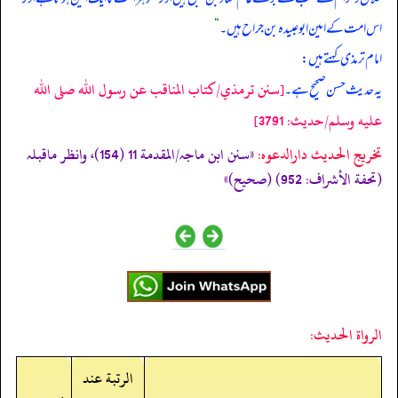
اس امت کے امین ابوعبیدہ بن جراح ہیں۔‏‏‏‏
“
امام ترمذی کہتے ہیں:
[سنن ترمذي/كتاب المناقب عن رسول الله صلى الله
یہ حدیث حسن صحیح ہے۔
عليه وسلم/حدیث: 3791]
تخریج الحدیث دارالدعوہ:
«سنن ابن ماجہ/المقدمة 11 (154)، وانظر ماقبلہ
(تحفة الأشراف: 952) (صحیح)»
الرواة الحديث:
الرتبة عند