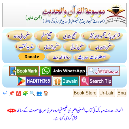
↩️
📌
🅰️
🧩
🔍
👥
🏠
Book Store
Ur-Latn
Eng
الحمدللہ! حدیث مبارک کی کتاب السنن الكبرى للبيهقي اردو عربی سرچ سہولت کے ساتھ
پیش کر دی گئی ہے۔