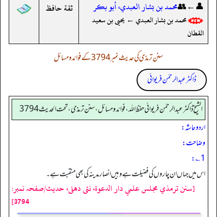
👤←👥
محمد بن بشار العبدي، أبو بكر
ثقة حافظ
محمد بن بشار العبدي ← يحيى بن سعيد
القطان
سنن ترمذی کی حدیث نمبر 3794 کے فوائد و مسائل
ڈاکٹر عبدالرحمٰن فریوائی
الشیخ ڈاکٹر عبد الرحمٰن فریوائی حفظ اللہ، فوائد و مسائل، سنن ترمذی، تحت الحديث 3794
اردو حاشہ:
وضاحت:
1؎:
اس میں جہاں ان چاروں کی فضیلت ہے وہیں انصار مدینہ کی بھی منقبت ہے۔
[سنن ترمذي مجلس علمي دار الدعوة، نئى دهلى، حدیث/صفحہ نمبر:
3794]