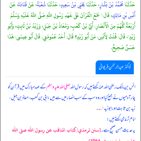
حَدَّثَنَا
مُحَمَّدُ بْنُ بَشَّارٍ
، حَدَّثَنَا
يَحْيَى بْنُ سَعِيدٍ
، حَدَّثَنَا
شُعْبَةُ
، عَنْ
قَتَادَةَ
، عَنْ
أَنَسِ بْنِ مَالِكٍ
، قَالَ:" جَمَعَ الْقُرْآنَ عَلَى عَهْدِ رَسُولِ اللَّهِ صَلَّى اللَّهُ عَلَيْهِ وَسَلَّمَ
أَرْبَعَةٌ كُلُّهُمْ مِنَ الْأَنْصَارِ: أُبَيُّ بْنُ كَعْبٍ، وَمُعَاذُ بْنُ جَبَلٍ، وَزَيْدُ بْنُ ثَابِتٍ، وَأَبُو
زَيْدٍ"، قَالَ: قُلْتُ لِأَنَسٍ: مَنْ أَبُو زَيْدٍ؟ قَالَ: أَحَدُ عُمُومَتِي. قَالَ أَبُو عِيسَى: هَذَا
حَسَنٌ صَحِيحٌ.
ڈاکٹر عبدالرحمٰن فریوائی
انس بن مالک رضی الله عنہ کہتے ہیں کہ
رسول اللہ
صلی اللہ علیہ وسلم
کے عہد مبارک میں قرآن کو
چار آدمیوں نے جمع کیا اور وہ سب کے سب انصار میں سے ہیں: ابی بن کعب، معاذ بن جبل،
زید بن ثابت اور ابوزید
۱؎
۔
امام ترمذی کہتے ہیں:
[سنن ترمذي/كتاب المناقب عن رسول الله صلى الله
یہ حدیث حسن صحیح ہے۔
عليه وسلم/حدیث: 3794]