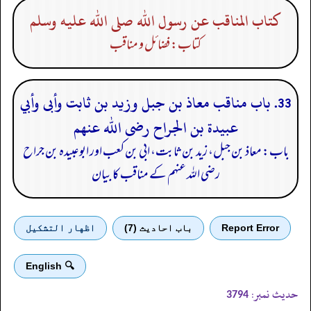
كتاب المناقب عن رسول الله صلى الله عليه وسلم
کتاب: فضائل و مناقب
33. باب مناقب معاذ بن جبل وزيد بن ثابت وأبى وأبي
عبيدة بن الجراح رضى الله عنهم
باب: معاذ بن جبل، زید بن ثابت، ابی بن کعب اور ابوعبیدہ بن جراح
رضی الله عنہم کے مناقب کا بیان
Report Error
باب احادیث (7)
اظهار التشكيل
🔍 English
حدیث نمبر:
3794