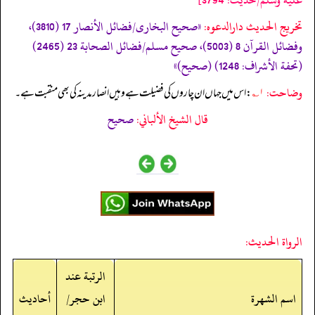
تخریج الحدیث دارالدعوہ:
«صحیح البخاری/فضائل الأنصار 17 (3810)،
وفضائل القرآن 8 (5003)، صحیح مسلم/فضائل الصحابة 23 (2465)
(تحفة الأشراف: 1248) (صحیح)»
وضاحت:
۱؎
: اس میں جہاں ان چاروں کی فضیلت ہے وہیں انصار مدینہ کی بھی منقبت ہے۔
قال الشيخ الألباني:
صحيح
الرواة الحديث:
الرتبة عند
اسم الشهرة
ابن حجر/
أحاديث