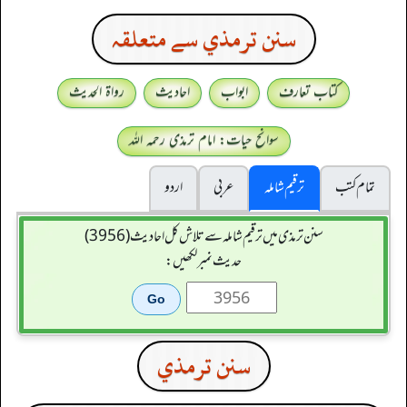
سنن ترمذي سے متعلقہ
کتاب تعارف
ابواب
احادیث
رواۃ الحدیث
سوانح حیات: امام ترمذی رحمہ اللہ
تمام کتب
ترقیم شاملہ
عربی
اردو
سنن ترمذی میں ترقیم شاملہ سے تلاش کل احادیث (3956)
حدیث نمبر لکھیں:
سنن ترمذي