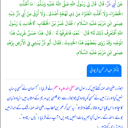
عَنْ
أَبِي ذَرٍّ
، قَالَ: قَالَ لِي رَسُولُ اللَّهِ صَلَّى اللَّهُ عَلَيْهِ وَسَلَّمَ: " مَا أَظَلَّتِ
الْخَضْرَاءُ، وَلَا أَقَلَّتِ الْغَبْرَاءُ مِنْ ذِي لَهْجَةٍ أَصْدَقَ , وَلَا أَوْفَى مِنْ أَبِي ذَرٍّ شِبْهِ
عِيسَى ابْنِ مَرْيَمَ عَلَيْهِ السَّلَام "، فَقَالَ عُمَرُ بْنُ الْخَطَّابِ: كَالْحَاسِدِ يَا رَسُولَ
اللَّهِ أَفَتَعْرِفُ ذَلِكَ لَهُ؟ قَالَ: " نَعَمْ، فَاعْرِفُوهُ لَهُ ". قَالَ: هَذَا حَسَنٌ غَرِيبٌ هَذَا
الْوَجْهِ، وَقَدْ رَوَى بَعْضُهُمْ هَذَا الْحَدِيثَ , فَقَالَ: أَبُو ذَرٍّ يَمْشِي فِي الْأَرْضِ بِزُهْدِ
عِيسَى ابْنِ مَرْيَمَ عَلَيْهِ السَّلَام.
ڈاکٹر عبدالرحمٰن فریوائی
ابوذر رضی الله عنہ کہتے ہیں کہ
رسول اللہ
صلی اللہ علیہ وسلم
نے فرمایا:
”
آسمان نے کسی پر سایہ
نہیں کیا اور نہ زمین نے کسی کو پناہ دی جو ابوذر سے - جو عیسیٰ بن مریم کے مشابہ ہیں - زیادہ زبان
کا سچا اور اس کا پاس و لحاظ رکھنے والا ہو
“
، یہ سن کر عمر بن خطاب رضی الله عنہ رشک کے انداز میں
بولے: اللہ کے رسول! کیا ہم یہ بات انہیں بتا دیں؟ آپ نے فرمایا:
”
ہاں، بتا دو
“
۔
امام ترمذی کہتے ہیں: