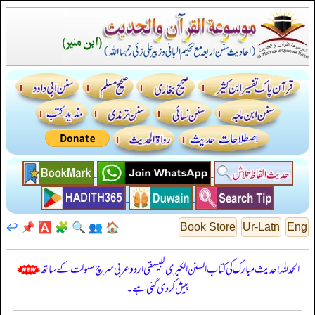
↩️
📌
🅰️
🧩
🔍
👥
🏠
Book Store
Ur-Latn
Eng
الحمدللہ! حدیث مبارک کی کتاب السنن الكبرى للبيهقي اردو عربی سرچ سہولت کے ساتھ
پیش کر دی گئی ہے۔