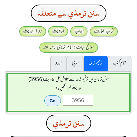
سنن ترمذي سے متعلقہ
کتاب تعارف
ابواب
احادیث
رواۃ الحدیث
سوانح حیات: امام ترمذی رحمہ اللہ
تمام کتب
ترقیم شاملہ
عربی
اردو
سنن ترمذی میں ترقیم شاملہ سے تلاش کل احادیث (3956)
حدیث نمبر لکھیں:
سنن ترمذي