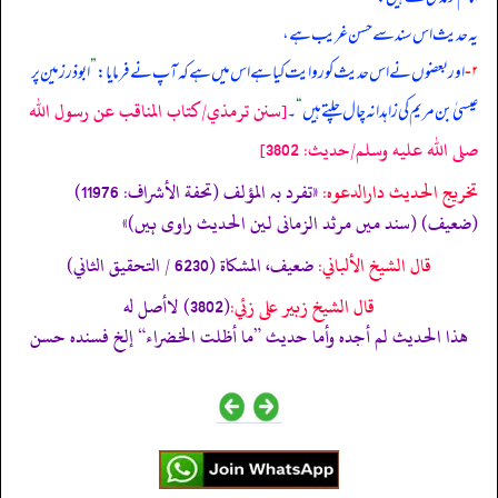
یہ حدیث اس سند سے حسن غریب ہے،
۲-
اور بعضوں نے اس حدیث کو روایت کیا ہے اس میں ہے کہ آپ نے فرمایا:
”
ابوذر زمین پر
[سنن ترمذي/كتاب المناقب عن رسول الله
عیسیٰ بن مریم کی زاہدانہ چال چلتے ہیں
“
۔
صلى الله عليه وسلم/حدیث: 3802]
تخریج الحدیث دارالدعوہ:
«تفرد بہ المؤلف (تحفة الأشراف: 11976)
(ضعیف) (سند میں مرثد الزمانی لین الحدیث راوی ہیں)»
قال الشيخ الألباني:
ضعيف، المشكاة (6230 / التحقيق الثاني)
قال الشيخ زبير على زئي:
(3802) لاأصل له
هذا الحديث لم أجده وأما حديث ”ما أظلت الخضراء“ إلخ فسنده حسن