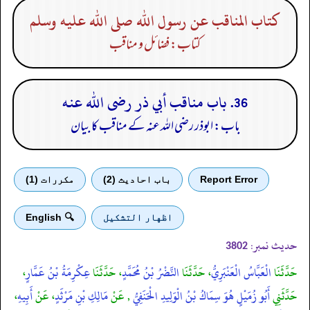
كتاب المناقب عن رسول الله صلى الله عليه وسلم
کتاب: فضائل و مناقب
36. باب مناقب أبي ذر رضى الله عنه
باب: ابوذر رضی الله عنہ کے مناقب کا بیان
Report Error
باب احادیث (2)
مكررات (1)
اظهار التشكيل
🔍 English
حدیث نمبر:
3802
حَدَّثَنَا
الْعَبَّاسُ الْعَنْبَرِيُّ
، حَدَّثَنَا
النَّضْرُ بْنُ مُحَمَّدٍ
، حَدَّثَنَا
عِكْرِمَةُ بْنُ عَمَّارٍ
،
حَدَّثَنِي
أَبُو زُمَيْلٍ هُوَ سِمَاكُ بْنُ الْوَلِيدِ الْحَنَفِيُّ
, عَنْ
مَالِكِ بْنِ مَرْثَدٍ
، عَنْ
أَبِيهِ
،