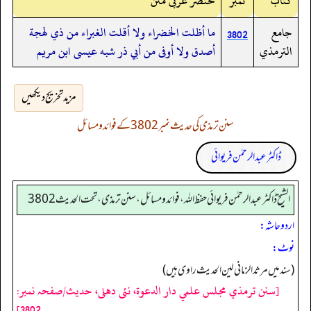
کتاب
نمبر
مختصر عربی متن
جامع
ما أظلت الخضراء ولا أقلت الغبراء من ذي لهجة
3802
الترمذي
أصدق ولا أوفى من أبي ذر شبه عيسى ابن مريم
مزید تخریج دیکھیں
سنن ترمذی کی حدیث نمبر 3802 کے فوائد و مسائل
ڈاکٹر عبدالرحمٰن فریوائی
الشیخ ڈاکٹر عبد الرحمٰن فریوائی حفظ اللہ، فوائد و مسائل، سنن ترمذی، تحت الحديث 3802
اردو حاشہ:
نوٹ:
(سند میں مرثد الزمانی لین الحدیث راوی ہیں)
[سنن ترمذي مجلس علمي دار الدعوة، نئى دهلى، حدیث/صفحہ نمبر:
3802]