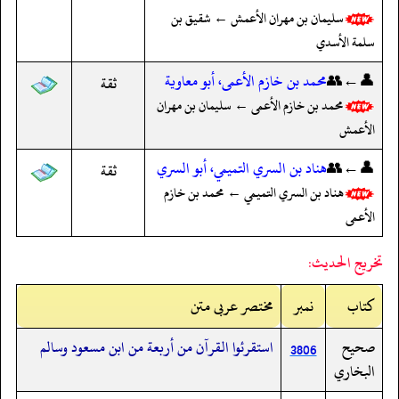
سليمان بن مهران الأعمش ← شقيق بن
سلمة الأسدي
👤←👥
محمد بن خازم الأعمى، أبو معاوية
ثقة
محمد بن خازم الأعمى ← سليمان بن مهران
الأعمش
👤←👥
هناد بن السري التميمي، أبو السري
ثقة
هناد بن السري التميمي ← محمد بن خازم
الأعمى
تخريج الحديث:
کتاب
نمبر
مختصر عربی متن
صحيح
استقرئوا القرآن من أربعة من ابن مسعود وسالم
3806
البخاري