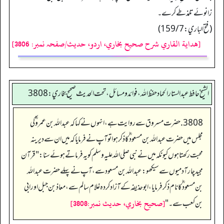
زانوئے تلمذ طےکرے۔
(فتح الباري: 159/7)
[هداية القاري شرح صحيح بخاري، اردو، حدیث/صفحہ نمبر: 3806]
الشيخ حافط عبدالستار الحماد حفظ الله، فوائد و مسائل، تحت الحديث صحيح بخاري:3808
3808. حضرت مسروق سے روایت ہے، انہوں نے کہا کہ عبداللہ بن عمرو ؓ کی
مجلس میں حضرت عبداللہ بن مسعود ؓ کا ذکر ہوا تو آپ نے فرمایا کہ میں ان سے دیرینہ
محبت رکھتا ہوں کیونکہ میں نے نبی صلی اللہ علیہ وسلم کو یہ فرماتے ہوئے سنا: "قرآن
مجید چار آدمیوں سے سیکھو: عبداللہ بن مسعود سے، آپ نے پہلے حضرت عبداللہ
بن مسعود ؓ کا نام ذکر فرمایا، ابوحذیفہ کے آزاد کردہ غلام سالم سے، معاذ بن جبل اور ابی
[صحيح بخاري، حديث نمبر:3808]
بن کعب سے۔"