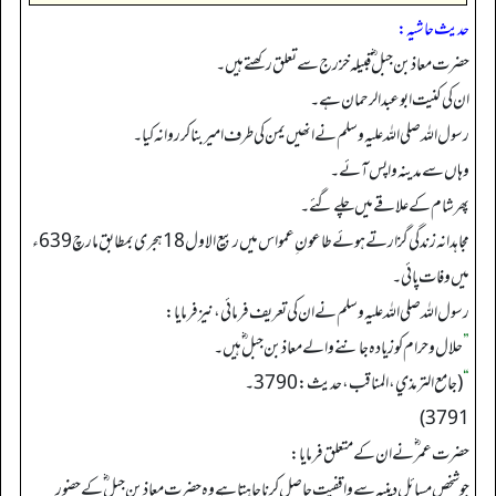
حدیث حاشیہ:
حضرت معاذ بن جبل ؓ قبیلہ خزرج سے تعلق رکھتے ہیں۔
ان کی کنیت ابوعبدالرحمان ہے۔
رسول اللہ صلی اللہ علیہ وسلم نے انھیں یمن کی طرف امیر بناکر روانہ کیا۔
وہاں سے مدینہ واپس آئے۔
پھر شام کے علاقے میں چلے گئے۔
مجاہدانہ زندگی گزارتے ہوئے طاعون ِ عمواس میں ربیع الاول 18 ہجری بمطابق مارچ 639ء
میں وفات پائی۔
رسول اللہ صلی اللہ علیہ وسلم نے ان کی تعریف فرمائی، نیز فرمایا:
”
حلال وحرام کو زیادہ جاننےوالے معاذ بن جبل ؓ ہیں۔
“
(جامع الترمذي، المناقب، حدیث: 3790۔
3791)
حضرت عمر ؓنے ان کے متعلق فرمایا:
جوشخص مسائل ِ دینیہ سے واقفیت حاصل کرنا چاہتا ہے وہ حضرت معاذ بن جبل ؓ کے حضور