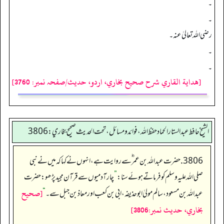
۔
۔
رضي اللہ تعالیٰ عنه۔
۔
۔
[هداية القاري شرح صحيح بخاري، اردو، حدیث/صفحہ نمبر: 3760]
الشيخ حافط عبدالستار الحماد حفظ الله، فوائد و مسائل، تحت الحديث صحيح بخاري:3806
3806. حضرت عبداللہ بن عمر ؓ سے روایت ہے، انہوں نے کہا کہ میں نے نبی
صلی اللہ علیہ وسلم کو فرماتے ہوئے سنا:
”
چار آدمیوں سے قرآن مجید پڑھو: حضرت
[صحيح
عبداللہ بن مسعود، سالم مولیٰ ابوحذیفہ، ابی بن کعب اور معاذ بن جبل سے۔
“
بخاري، حديث نمبر:3806]