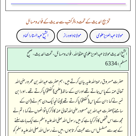
تخریج الحدیث کے تحت دیگر کتب سے حدیث کے فوائد و مسائل
مولانا عبد العزیز علوی
مولانا داود راز
الشیخ عبدالستار الحماد
الشيخ الحديث مولانا عبدالعزيز علوي حفظ الله، فوائد و مسائل، تحت الحديث ، صحيح
مسلم: 6334
حضرت مسروق رحمۃ ا للہ علیہ بیان کرتے ہیں،ہم حضرت عبداللہ بن عمرو رضی اللہ
تعالیٰ عنہ کے پاس جاتے تھے اور ان کے ساتھ(علمی) گفتگو کیاکرتے تھے۔اور ابن
نمیر نے کہا:ان کے پاس(گفتگو کیا کرتے تھے)چنانچہ ایک دن ہم نے(ان کے
سامنے)حضرت عبداللہ بن مسعود رضی اللہ تعالیٰ عنہ کا ذکر کیا تو انھوں نےکہا:تم نے
مجھ سے اس شخص کا ذکر کیا ہے کہ میں رسول اللہ صلی اللہ علیہ وسلم سے ایک بات سننے
کے بعد سے مسلسل اس سے محبت کرتا ہوں،میں نے رسول اللہ صلی اللہ علیہ وسلم کو