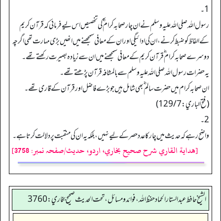
1۔
رسول اللہ صلی اللہ علیہ وسلم نے ان چار صحابہ کرام ؓ کی تخصیص اس لیے فرمائی کہ قرآن کریم
کے ا لفاظ کو ضبط کرنے،ان کی ادائیگی اور ان کے معافی سمجھنے میں انھیں بڑی مہارت تھی اگرچہ
دوسرے صحابہ کرام ؓ قرآن کریم کے معافی سمجھنے میں ان سے زیادہ بصیرت رکھتے تھے۔
یہ حضرات رسول اللہ صلی اللہ علیہ وسلم سے بالمشافہ قرآن پڑھتے تھے۔
ان صحابہ کرام میں حضرت سالم ؓ بھی شامل ہیں جو بڑے فاضل اور قرآن کے قاری تھے۔
(فتح الباري: 129/7)
2۔
واضح رہے کہ حدیث میں چار کا عددحصر کے لیے نہیں،بلکہ یہ ان کی منقبت پردلالت کرتا ہے۔
[هداية القاري شرح صحيح بخاري، اردو، حدیث/صفحہ نمبر: 3758]
الشيخ حافط عبدالستار الحماد حفظ الله، فوائد و مسائل، تحت الحديث صحيح بخاري:3760