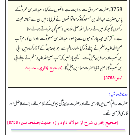
3758. حضرت مسروق سے روایت ہے، انھوں نے کہا: عبداللہ بن عمرو ؓ کے
پاس حضرت عبداللہ بن مسعود ؓ کا ذکر ہوا تو انھوں نے فرمایا: میں ان سے ہمیشہ محبت
رکھوں گا کیونکہ میں نے رسول اللہ صلی اللہ علیہ وسلم کو یہ فرماتے ہوئے سنا
ہے:
”
قرآن مجید چار آدمیوں سے پڑھو: عبداللہ بن مسعود ؓ سے، اور ان کا نام آپ
صلی اللہ علیہ وسلم نے پہلے ذکر کیا، اور سالم سے، جو ابوحذیفہ ؓ کے آزاد کردہ ہیں، ابی
بن کعب اور معاذ بن جبل ؓ سے۔
“
مجھے یاد نہیں کہ آپ صلی اللہ علیہ وسلم نے پہلے ابی
[صحيح بخاري، حديث
بن کعب ؓ کا نام لیا تھا یا حضرت معاذ بن جبل ؓ کا۔
نمبر:3758]
حدیث حاشیہ:
حضرت سالم ؓ اصل میں فارسی تھے اور حضرت حذیفہ ؓ کی بیوی کے غلام تھے، بڑے فاضل اور
قاری قرآن تھے۔
[صحیح بخاری شرح از مولانا داود راز، حدیث/صفحہ نمبر: 3758]