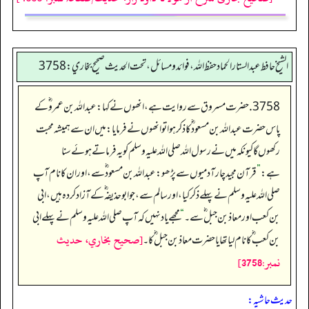
الشيخ حافط عبدالستار الحماد حفظ الله، فوائد و مسائل، تحت الحديث صحيح بخاري:3758
3758. حضرت مسروق سے روایت ہے، انھوں نے کہا: عبداللہ بن عمرو ؓ کے
پاس حضرت عبداللہ بن مسعود ؓ کا ذکر ہوا تو انھوں نے فرمایا: میں ان سے ہمیشہ محبت
رکھوں گا کیونکہ میں نے رسول اللہ صلی اللہ علیہ وسلم کو یہ فرماتے ہوئے سنا
ہے:
”
قرآن مجید چار آدمیوں سے پڑھو: عبداللہ بن مسعود ؓ سے، اور ان کا نام آپ
صلی اللہ علیہ وسلم نے پہلے ذکر کیا، اور سالم سے، جو ابوحذیفہ ؓ کے آزاد کردہ ہیں، ابی
بن کعب اور معاذ بن جبل ؓ سے۔
“
مجھے یاد نہیں کہ آپ صلی اللہ علیہ وسلم نے پہلے ابی
[صحيح بخاري، حديث
بن کعب ؓ کا نام لیا تھا یا حضرت معاذ بن جبل ؓ کا۔
نمبر:3758]
حدیث حاشیہ: