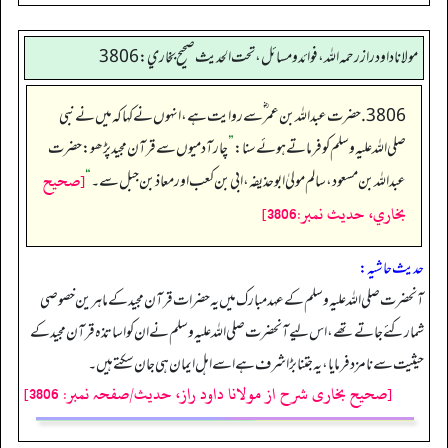
مولانا داود راز رحمه الله، فوائد و مسائل، تحت الحديث صحيح بخاري: 3806
3806. حضرت عبداللہ بن عمر ؓ سے روایت ہے، انہوں نے کہا کہ میں نے نبی
صلی اللہ علیہ وسلم کو فرماتے ہوئے سنا:
”
چار آدمیوں سے قرآن مجید پڑھو: حضرت
[صحيح
عبداللہ بن مسعود، سالم مولیٰ ابوحذیفہ، ابی بن کعب اور معاذ بن جبل سے۔
“
بخاري، حديث نمبر:3806]
حدیث حاشیہ:
آنحضرت صلی اللہ علیہ وسلم کے عہد مبارک میں یہ حضرات قرآن مجید کے ماہرین خصوصی
شمار کئے جاتے تھے، اس لیے آنحضرت صلی اللہ علیہ وسلم نے ان کو اساتذہ قرآن مجید کے
حیثیت سے نامزد فرمایا، یہ جتنا بڑا شرف ہے اسے اہل ایمان ہی جان سکتے ہیں۔
[صحیح بخاری شرح از مولانا داود راز، حدیث/صفحہ نمبر: 3806]