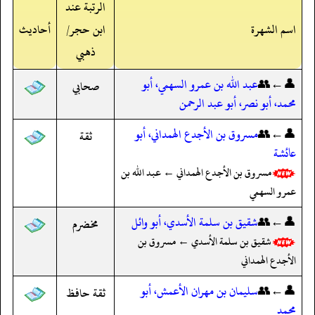
الرتبة عند
اسم الشهرة
ابن حجر/
أحاديث
ذهبي
👤←👥
عبد الله بن عمرو السهمي، أبو
صحابي
محمد، أبو نصر، أبو عبد الرحمن
👤←👥
مسروق بن الأجدع الهمداني، أبو
ثقة
عائشة
مسروق بن الأجدع الهمداني ← عبد الله بن
عمرو السهمي
👤←👥
شقيق بن سلمة الأسدي، أبو وائل
مخضرم
شقيق بن سلمة الأسدي ← مسروق بن
الأجدع الهمداني
👤←👥
سليمان بن مهران الأعمش، أبو
ثقة حافظ
محمد