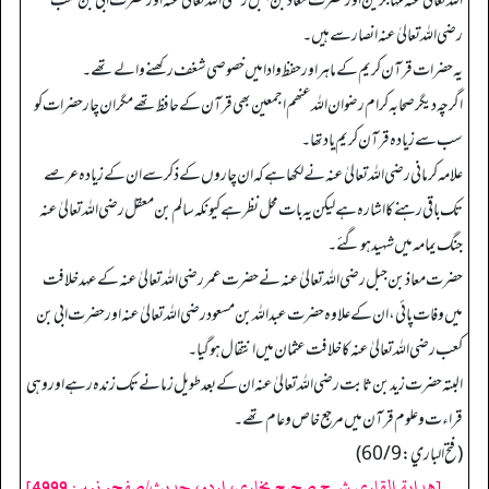
اللہ تعالیٰ عنہ مہاجرین اور حضرت معاذ بن جبل رضی اللہ تعالیٰ عنہ اور حضرت ابی بن کعب
رضی اللہ تعالیٰ عنہ انصار سے ہیں۔
یہ حضرات قرآن کریم کے ماہراور حفظ و ادا میں خصوصی شغف رکھنے والے تھے۔
اگرچہ دیگر صحابہ کرام رضوان اللہ عنھم اجمعین بھی قرآن کے حافظ تھے مگر ان چار حضرات کو
سب سے زیادہ قرآن کریم یاد تھا۔
علامہ کرمانی رضی اللہ تعالیٰ عنہ نے لکھا ہے کہ ان چاروں کے ذکر سے ان کے زیادہ عرصے
تک باقی رہنے کا اشارہ ہے لیکن یہ بات محل نظر ہے کیونکہ سالم بن معقل رضی اللہ تعالیٰ عنہ
جنگ یمامہ میں شہید ہو گئے۔
حضرت معاذ بن جبل رضی اللہ تعالیٰ عنہ نے حضرت عمر رضی اللہ تعالیٰ عنہ کے عہد خلافت
میں وفات پائی، ان کے علاوہ حضرت عبد اللہ بن مسعود رضی اللہ تعالیٰ عنہ اور حضرت ابی بن
کعب رضی اللہ تعالیٰ عنہ کا خلافت عثمان میں انتقال ہو گیا۔
البتہ حضرت زید بن ثابت رضی اللہ تعالیٰ عنہ ان کے بعد طویل زمانے تک زندہ رہے اور وہی
قراءت وعلوم قرآن میں مرجع خاص و عام تھے۔
(فتح الباري: 60/9)
[هداية القاري شرح صحيح بخاري، اردو، حدیث/صفحہ نمبر: 4999]