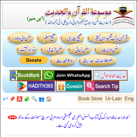
↩️
📌
🅰️
🧩
🔍
👥
🏠
Book Store
Ur-Latn
Eng
الحمدللہ! حدیث مبارک کی کتاب السنن الكبرى للبيهقي اردو عربی سرچ سہولت کے ساتھ
پیش کر دی گئی ہے۔