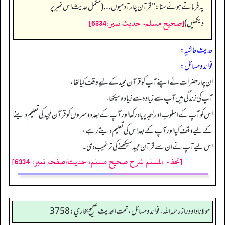
یہ فرماتے ہوئے سنا:"قرآن چار آدمیوں... (مکمل حدیث اس نمبر پر
[صحيح مسلم، حديث نمبر:6334]
دیکھیں)
حدیث حاشیہ:
فوائد ومسائل:
ان چار حضرات نے اپنے آپ کو قرآن مجید کے لیے وقف کیا تھا،
آپ کی زندگی میں آپ سے زیادہ سے زیادہ سیکھا،
اس کو آپ کے اسلوب اور لہجہ پر یاد رکھا اور آپ کے بعد دوسروں کو قرآن مجید کی تعلیم دینے
کے لیے وقف کیا اور آپ کے بعد اس کی تعلیم دیتے رہے،
اس لیے آپ نے ان سے قرآن مجید سیکھنے کی ترغیب دی۔
[تحفۃ المسلم شرح صحیح مسلم، حدیث/صفحہ نمبر: 6334]
مولانا داود راز رحمه الله، فوائد و مسائل، تحت الحديث صحيح بخاري: 3758