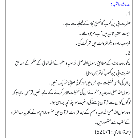
حدیث حاشیہ:
1۔
حضرت ابی بن کعب ؓ کا تعلق نجار کے قبیلے سے ہے۔
بیعت عقبہ ثانیہ میں آپ موجود تھے۔
غزوہ بدر اور دیگرغزوات میں شرکت کی۔
2۔
مذکورہ حدیث کے مطابق رسول اللہ صلی اللہ علیہ وسلم نے اللہ تعالیٰ کے حکم کے مطابق
حضرت ابی بن کعب ؓ کو قرآن سنایا۔
یہ ان کی ایسی فضیلت ہے جس میں اور کوئی صحابی شریک نہیں۔
رسول اللہ صلی اللہ علیہ وسلم نے ان کی فضیلت ظاہر کرنے کے لیے انھیں قرآن سنایا تاکہ
لوگوں کو ان سے قرآن پڑھنے کی رغبت ہو، چنانچہ ایسا ہی ہوا۔
وہ رسول اللہ صلی اللہ علیہ وسلم کے بعد قراءت قرآن میں مشہور امام ہوئے بلکہ یہ سید القراء
کے لقب سے مشہور ہیں۔
(عمدة القاري: 520/1)