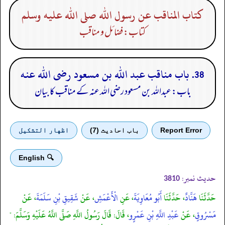
كتاب المناقب عن رسول الله صلى الله عليه وسلم
کتاب: فضائل و مناقب
38. باب مناقب عبد الله بن مسعود رضى الله عنه
باب: عبداللہ بن مسعود رضی الله عنہ کے مناقب کا بیان
Report Error
باب احادیث (7)
اظهار التشكيل
🔍 English
حدیث نمبر:
3810
حَدَّثَنَا
هَنَّادٌ
، حَدَّثَنَا
أَبُو مُعَاوِيَةَ
، عَنِ
الْأَعْمَشِ
، عَنْ
شَقِيقِ بْنِ سَلَمَةَ
، عَنْ
مَسْرُوقٍ
، عَنْ
عَبْدِ اللَّهِ بْنِ عَمْرٍو
، قَالَ: قَالَ رَسُولُ اللَّهِ صَلَّى اللَّهُ عَلَيْهِ وَسَلَّمَ: "