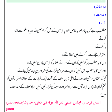
اردو حاشہ:
وضاحت:
1؎:
مطلب یہ ہے کہ یہ چارصحابہ خاص طور پر قرآن کے نبی اکرم صلی اللہ علیہ وسلم سے اخذ
کرنے،
یاد کرنے،
بہتر طریقے سے ادا کرنے میں ممتاز تھے،
اس کا یہ مطلب ہرگز نہیں کہ ان کے سوا دیگر صحابہ کو قرآن یاد ہی نہیں تھا،
اور اس کا یہ مطلب بھی نہیں کہ ان سے مروی قراءت کی ضرور ہی پابندی کی جائے،
کیونکہ عثمان رضی اللہ عنہ نے اعلی ترین مقصد کے تحت ایک قراءت کے سوا تمام قراءتوں کو
ختم کرا دیا تھا (اس قراءتو ں سے مراد معروف سبعہ کی قراءتیں نہیں مراد صحابہ کے مصاحف
ہیں)
[سنن ترمذي مجلس علمي دار الدعوة، نئى دهلى، حدیث/صفحہ نمبر:
3810]