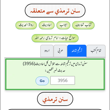
سنن ترمذي سے متعلقہ
کتاب تعارف
ابواب
احادیث
رواۃ الحدیث
سوانح حیات: امام ترمذی رحمہ اللہ
تمام کتب
ترقیم شاملہ
عربی
اردو
سنن ترمذی میں ترقیم شاملہ سے تلاش کل احادیث (3956)
حدیث نمبر لکھیں:
سنن ترمذي