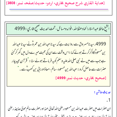
[هداية القاري شرح صحيح بخاري، اردو، حدیث/صفحہ نمبر: 3808]
الشيخ حافط عبدالستار الحماد حفظ الله، فوائد و مسائل، تحت الحديث صحيح بخاري:4999
4999. سیدنا مسروق سے روایت ہے کہ سیدنا عبداللہ بن عمرو ؓ نے سیدنا عبداللہ
بن مسعود ؓ کا ذکر کرتے ہوئے کہا: اس وقت سے ان کی محبت میرے دل میں گھر کر گئی
ہے جب سے میں نے نبی صلی اللہ علیہ وسلم کو یہ فرماتے ہوئے سنا:
”
قرآن مجید چار
حضرات سے حاصل کرو: عبداللہ بن مسعود، سالم، معاذ اور ابی بن کعب‬ ؓ س‬ے۔
“
[صحيح بخاري، حديث نمبر:4999]
حدیث حاشیہ:
1۔
ان حضرات میں حضرت عبد اللہ بن مسعود رضی اللہ تعالیٰ عنہ اور حضرت سالم مولیٰ حذیفہ رضی