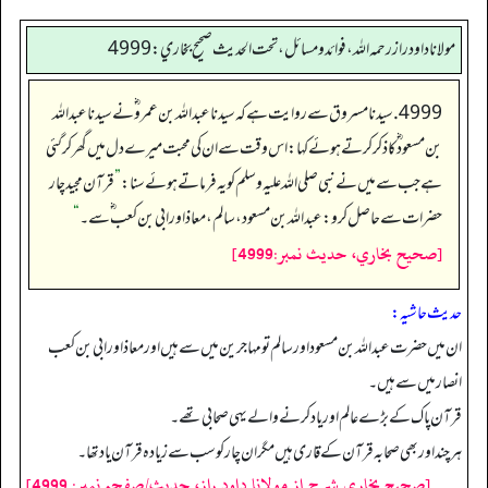
مولانا داود راز رحمه الله، فوائد و مسائل، تحت الحديث صحيح بخاري: 4999
4999. سیدنا مسروق سے روایت ہے کہ سیدنا عبداللہ بن عمرو ؓ نے سیدنا عبداللہ
بن مسعود ؓ کا ذکر کرتے ہوئے کہا: اس وقت سے ان کی محبت میرے دل میں گھر کر گئی
ہے جب سے میں نے نبی صلی اللہ علیہ وسلم کو یہ فرماتے ہوئے سنا:
”
قرآن مجید چار
حضرات سے حاصل کرو: عبداللہ بن مسعود، سالم، معاذ اور ابی بن کعب‬ ؓ س‬ے۔
“
[صحيح بخاري، حديث نمبر:4999]
حدیث حاشیہ:
ان میں حضرت عبداللہ بن مسعود اور سالم تو مہاجرین میں سے ہیں اور معاذ اور ابی بن کعب
انصار میں سے ہیں۔
قرآن پاک کے بڑے عالم اور یاد کرنے والے یہی صحابی تھے۔
ہرچند اور بھی صحابہ قرآن کے قاری ہیں مگر ان چار کو سب سے زیادہ قرآن یاد تھا۔
[صحیح بخاری شرح از مولانا داود راز، حدیث/صفحہ نمبر: 4999]