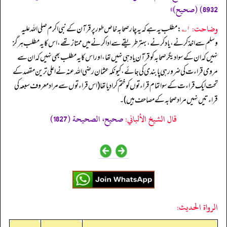
8932) (صحیح)»
وضاحت:
۱؎
: مطلب یہ ہے کہ یہ چار صحابہ خاص طور پر قرآن کے نبی اکرم صلی اللہ علیہ
وسلم سے اخذ کرنے، یاد کرنے، بہتر طریقے سے ادا کرنے میں ممتاز تھے، اس کا یہ مطلب ہرگز
نہیں کہ ان کے سوا دیگر صحابہ کو قرآن یاد ہی نہیں تھا، اور اس کا یہ مطلب بھی نہیں کہ ان سے
مروی قراءت کی ضرور ہی پابندی کی جائے، کیونکہ عثمان رضی الله عنہ نے اعلی ترین مقصد کے
تحت ایک قراءت کے سوا تمام قراءتوں کو ختم کرا دیا تھا (اس قراءتوں سے مراد معروف سبعہ کی
قراءتیں نہیں مراد صحابہ کے مصاحف ہیں)۔
قال الشيخ الألباني:
صحيح، الصحيحة (1827)
الرواة الحديث: