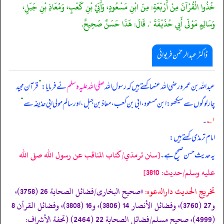
خُذُوا الْقُرْآنَ مِنْ أَرْبَعَةٍ: مِنَ ابْنِ مَسْعُودٍ، وَأُبَيِّ بْنِ كَعْبٍ، وَمُعَاذِ بْنِ جَبَلٍ،
وَسَالِمٍ مَوْلَى أَبِي حُذَيْفَةَ ". قَالَ: هَذَا حَسَنٌ صَحِيحٌ.
ڈاکٹر عبدالرحمٰن فریوائی
عبداللہ بن عمرو رضی الله عنہما کہتے ہیں کہ
رسول اللہ
صلی اللہ علیہ وسلم
نے فرمایا:
”
قرآن مجید
چار لوگوں سے سیکھو: ابن مسعود، ابی بن کعب، معاذ بن جبل، اور سالم مولی ابی حذیفہ سے
“
۱؎
۔
امام ترمذی کہتے ہیں:
[سنن ترمذي/كتاب المناقب عن رسول الله صلى الله
یہ حدیث حسن صحیح ہے۔
عليه وسلم/حدیث: 3810]
تخریج الحدیث دارالدعوہ:
«صحیح البخاری/فضائل الصحابة 26 (3758)،
و27 (3760)، وفضائل الأنصار 14 (3806)، و16 (3808)، وفضائل القرآن 8
(4999)، صحیح مسلم/فضائل الصحابة 22 (2464) (تحفة الأشراف: