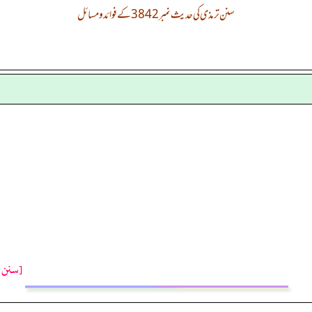
سنن ترمذی کی حدیث نمبر 3842 کے فوائد و مسائل
[سنن ت