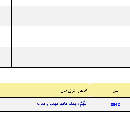
نمبر
مختصر عربی متن
اللهم اجعله هاديا مهديا واهد به
3842