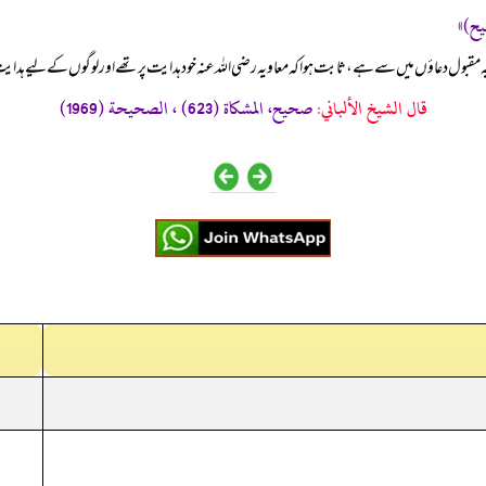
ہ مقبول دعاؤں میں سے ہے، ثابت ہوا کہ معاویہ رضی الله عنہ خود ہدایت پر تھے اور لوگوں کے لیے ہدایت
قال الشيخ الألباني:
صحيح، المشكاة (623) ، الصحيحة (1969)