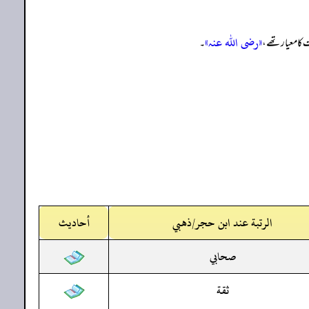
«رضی الله عنہ»
 کا معیار تھے،
۔
الرتبة عند ابن حجر/ذهبي
أحاديث
صحابي
ثقة