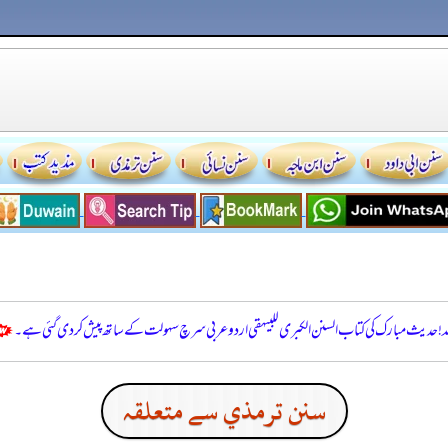
للہ! حدیث مبارک کی کتاب السنن الكبرى للبيهقي اردو عربی سرچ سہولت کے ساتھ پیش کر دی گئی ہے۔
سنن ترمذي سے متعلقہ