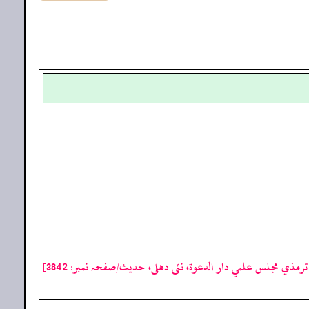
رمذي مجلس علمي دار الدعوة، نئى دهلى، حدیث/صفحہ نمبر: 3842]