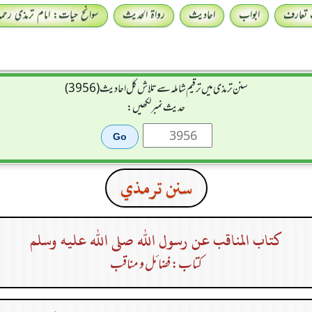
 تعارف
ابواب
احادیث
رواۃ الحدیث
سوانح حیات: امام ترمذی رحمہ 
سنن ترمذی میں ترقیم شاملہ سے تلاش کل احادیث (3956)
حدیث نمبر لکھیں:
سنن ترمذي
كتاب المناقب عن رسول الله صلى الله عليه وسلم
کتاب: فضائل و مناقب