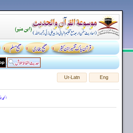
Ur-Latn
Eng
الحمد