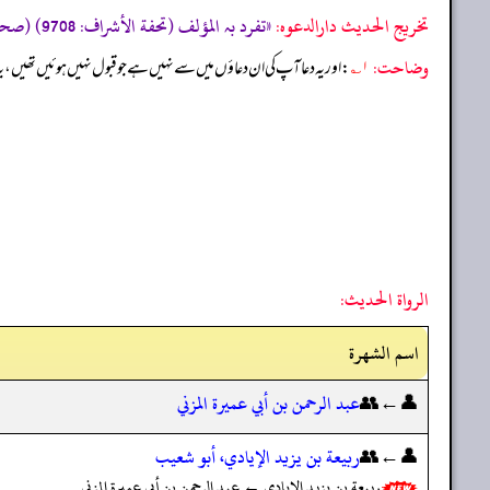
تخریج الحدیث دارالدعوہ:
«تفرد بہ المؤلف (تحفة الأشراف: 9708) (صحیح)»
وضاحت:
۱؎
: اور یہ دعا آپ کی ان دعاؤں میں سے نہیں ہے جو قبول نہیں ہوئیں تھیں، ی
الرواة الحديث:
اسم الشهرة
👤←👥
عبد الرحمن بن أبي عميرة المزني
👤←👥
ربيعة بن يزيد الإيادي، أبو شعيب
ربيعة بن يزيد الإيادي ← عبد الرحمن بن أبي عميرة المزني