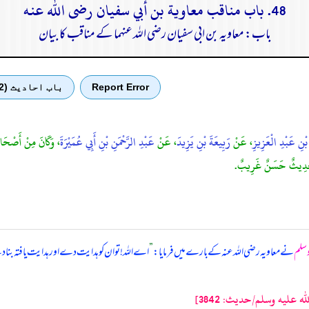
48. باب مناقب معاوية بن أبي سفيان رضى الله عنه
باب: معاویہ بن ابی سفیان رضی الله عنہما کے مناقب کا بیان
Report Error
باب احادیث (2)
ْنِ عَبْدِ الْعَزِيزِ
، عَنْ
رَبِيعَةَ بْنِ يَزِيدَ
، عَنْ
عَبْدِ الرَّحْمَنِ بْنِ أَبِي عُمَيْرَةَ
، وَكَانَ مِنْ أَصْحَابِ 
ذَا حَدِيثٌ حَسَنٌ غَرِيبٌ.
 وسلم
نے معاویہ رضی الله عنہ کے بارے میں فرمایا:
”
اے اللہ! تو ان کو ہدایت دے اور ہدایت یافتہ بن
عليه وسلم/حدیث: 3842]