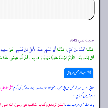
حدیث نمبر:
3842
حَدَّثَنَا
مُحَمَّدُ بْنُ يَحْيَى
، حَدَّثَنَا
أَبُو مُسْهِرٍ عَبْدُ الْأَعْلَى بْنُ مُسْهِرٍ
، عَنْ
سَعِيدِ ب
قَالَ لِمُعَاوِيَةَ: " اللَّهُمَّ اجْعَلْهُ هَادِيًا مَهْدِيًّا وَاهْدِ بِهِ ". قَالَ أَبُو عِيسَى: هَ
ڈاکٹر عبدالرحمٰن فریوائی
صحابی رسول عبدالرحمٰن بن ابی عمیرہ رضی الله عنہ سے روایت ہے کہ
نبی اکرم
صلی اللہ علیہ
امام ترمذی کہتے ہیں:
[سنن ترمذي/كتاب المناقب عن رسول الله صلى الله 
یہ حدیث حسن غریب ہے۔