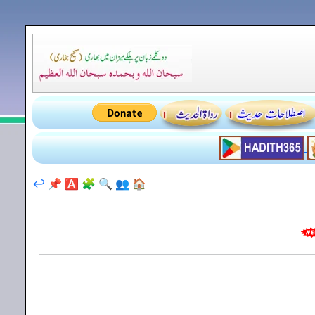
↩️
📌
🅰️
🧩
🔍
👥
🏠