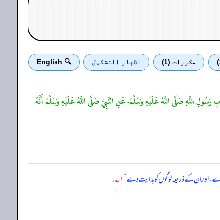
مكررات (1)
اظهار التشكيل
🔍 English
رَسُولِ اللَّهِ صَلَّى اللَّهُ عَلَيْهِ وَسَلَّمَ، عَنِ النَّبِيِّ صَلَّى اللَّهُ عَلَيْهِ وَسَلَّمَ أَنَّهُ
ا دے، اور ان کے ذریعہ لوگوں کو ہدایت دے
“
۱؎
۔