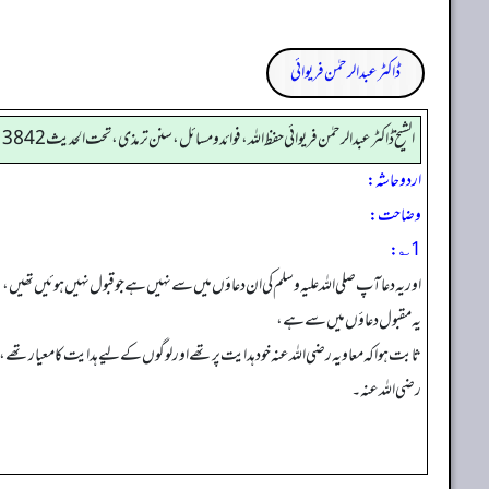
ڈاکٹر عبدالرحمٰن فریوائی
الشیخ ڈاکٹر عبد الرحمٰن فریوائی حفظ اللہ، فوائد و مسائل، سنن ترمذی، تحت الحديث 3842
اردو حاشہ:
وضاحت:
1؎:
اور یہ دعا آپ صلی اللہ علیہ وسلم کی ان دعاؤں میں سے نہیں ہے جو قبول نہیں ہوئیں تھیں،
یہ مقبول دعاؤں میں سے ہے،
ثابت ہوا کہ معاویہ رضی اللہ عنہ خود ہدایت پر تھے اور لوگوں کے لیے ہدایت کا معیار تھے،
رضی اللہ عنہ۔