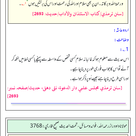
ورحمۃ اللہ وبرکاتہ۔ ان پر بھی سلام اور اللہ کی رحمت اور اس کی برکتیں ہوں
“
۱؎
۔
[سنن ترمذي/كتاب الاستئذان والآداب/حدیث: 2693]
اردو حاشہ:
وضاحت:
1؎:
اس حدیث سے معلوم ہوا کہ غائبانہ سلام کسی شخص کے واسطہ سے پہنچے یا کسی خط میں لکھ کر
آئے تو اس کا جواب فوری طورپر دینا چاہیے۔
اوراسی طرح دینا چاہئے جیسے اُوپر ذکر ہوا ہے۔
[سنن ترمذي مجلس علمي دار الدعوة، نئى دهلى، حدیث/صفحہ نمبر:
2693]
مولانا داود راز رحمه الله، فوائد و مسائل، تحت الحديث صحيح بخاري: 3768