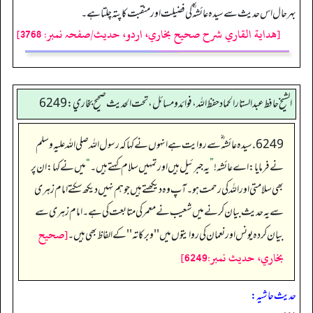
بہرحال اس حدیث سے سیدہ عائشہ ؓ کی فضیلت اور منقبت کا پتہ چلتا ہے۔
[هداية القاري شرح صحيح بخاري، اردو، حدیث/صفحہ نمبر: 3768]
الشيخ حافط عبدالستار الحماد حفظ الله، فوائد و مسائل، تحت الحديث صحيح بخاري:6249
6249. سیدہ عائشہ‬ ؓ س‬ے روایت ہے انہوں نے کہا کہ رسول اللہ صلی اللہ علیہ وسلم
نے فرمایا: اے عائشہ!
”
یہ جبرئیل ہیں اور تمہیں سلام کہتے ہیں۔
“
میں نے کہا: ان پر
بھی سلامتی اور اللہ کی رحمت ہو۔ آپ وہ دیکھتے ہیں جو ہم نہیں دیکھ سکتے امام زہری
سے یہ حدیث بیان کرنے میں شعیب نے معمر کی متابعت کی ہے۔ امام زہری سے
[صحيح
بیان کردہ یونس اور نعمان کی روایتوں میں ''وبرکاته'' کے الفاظ بھی ہیں۔
بخاري، حديث نمبر:6249]
حدیث حاشیہ: