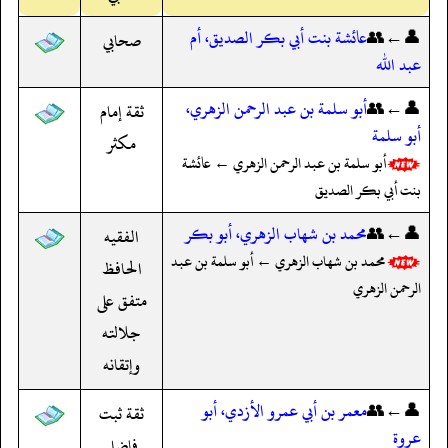
👤←👥
عائشة بنت أبي بكر الصديق، أم
صحابي
عبد الله
👤←👥
أبو سلمة بن عبد الرحمن الزهري،
ثقة إمام
أبو سلمة
مكثر
أبو سلمة بن عبد الرحمن الزهري ← عائشة
بنت أبي بكر الصديق
👤←👥
محمد بن شهاب الزهري، أبو بكر
الفقيه
محمد بن شهاب الزهري ← أبو سلمة بن عبد
الحافظ
الرحمن الزهري
متفق على
جلالته
وإتقانه
👤←👥
معمر بن أبي عمرو الأزدي، أبو
ثقة ثبت
عروة
فاضل