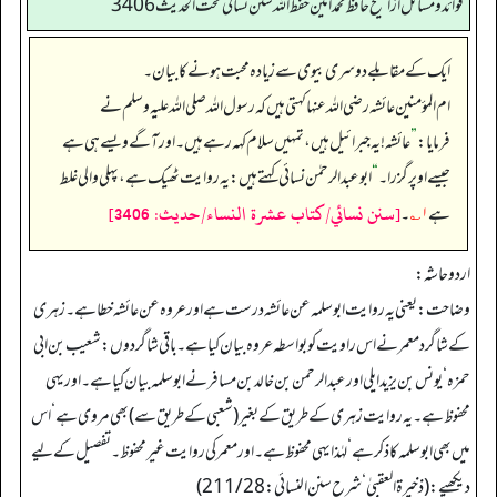
فوائد ومسائل از الشيخ حافظ محمد امين حفظ الله سنن نسائي تحت الحديث3406
ایک کے مقابلے دوسری بیوی سے زیادہ محبت ہونے کا بیان۔
ام المؤمنین عائشہ رضی الله عنہا کہتی ہیں کہ رسول اللہ صلی اللہ علیہ وسلم نے
فرمایا:
”
عائشہ! یہ جبرائیل ہیں، تمہیں سلام کہہ رہے ہیں۔ اور آگے ویسے ہی ہے
جیسے اوپر گزرا۔‏‏‏‏
“
ابوعبدالرحمٰن نسائی کہتے ہیں: یہ روایت ٹھیک ہے، پہلی والی غلط
[سنن نسائي/كتاب عشرة النساء/حدیث: 3406]
ہے
۱؎
۔
اردو حاشہ:
وضاحت: یعنی یہ روایت ابوسلمہ عن عائشہ درست ہے اور عروہ عن عائشہ خطا ہے۔ زہری
کے شاگرد معمر نے اس راویت کو بواسطہ عروہ بیان کیا ہے۔ باقی شاگردوں: شعیب بن ابی
حمزہ‘ یونس بن یزید ایلی اور عبدالرحمن بن خالد بن مسافر نے ابوسلمہ بیان کیا ہے۔ اور یہی
محفوظ ہے۔ یہ روایت زہری کے طریق کے بغیر (شعبی کے طریق سے) بھی مروی ہے‘ اس
میں بھی ابوسلمہ کا ذکر ہے‘ لہٰذا یہی محفوظ ہے۔ اور معمر کی روایت غیر محفوظ۔ تفصیل کے لیے
دیکھیے: (ذخیرة العقبیٰ‘ شرح سنن النسائي: 28/ 211)