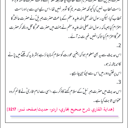
حضرت جبریل ؑ نے حضرت مریم ؑ سے خطاب کیا تھا جبکہ سلام کہتے وقت حضرت عائشہ ؓ کو براہ
راست خطاب نہیں کیا کیونکہ حضرت مریم ؑ کا شوہر نہیں تھا، اس لیے ان سے براہ راست
خطاب کیا، لیکن رسول اللہ صلی اللہ علیہ وسلم کے باعث حضرت جبریل ؑ نے حضرت عائشہ ؓ کا
احترام کیا جیسا کہ رسول اللہ صلی اللہ علیہ وسلم نے جنت میں حضرت عمر ؓ کا محل دیکھ کرحضرت
عمر ؓ کا احترام کیا تاکہ انھیں غیرت نہ آئے۔
2۔
اس حدیث سے یہ بھی معلوم ہوا کہ اجنبی عورت کو سلام کہنا جائز ہے بشرط یہ کہ فتنے میں پڑنے
کا اندیشہ نہ ہو۔
اس پر فتن دور میں اس سے بچنا ہی چاہیے۔
3۔
اس حدیث میں حضرت جبرئیل ؑ کے سلام کہنے کا ذکر ہے، اسی سے امام بخاری ؒ نے قائم کردہ
عنوان ثابت کیا ہے۔
[هداية القاري شرح صحيح بخاري، اردو، حدیث/صفحہ نمبر: 3217]