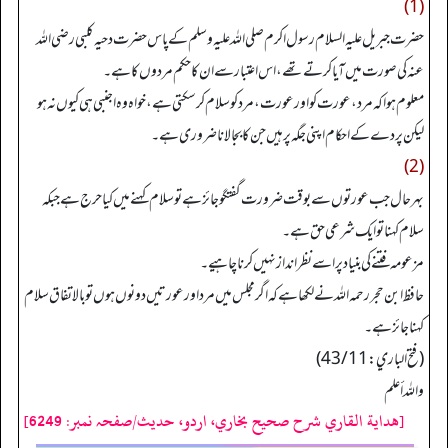
(1)
حضرت جبریل علیہ السلام رسول اکرم صلی اللہ علیہ وسلم کے پاس حضرت دحیہ کلبی رضی اللہ
عنہ کی صورت میں آیا کرتے تھے، اس اعتبار سے ان کا حکم مردوں کا ہے۔
معلوم ہوا کہ مرد،عورت کو اور عورت، مرد کو سلام کر سکتی ہے، خواہ وہ اجنبی ہی کیوں نہ ہو
لیکن پردے کے احکام اپنی جگہ پر ہیں جن کا بجالانا ضروری ہے۔
(2)
بہرحال جب عورتوں سے بوقت ضرورت گفتگو جائز ہے تو سلام کہنے میں کیا حرج ہے جبکہ
سلام کہنا تو ایک شرعی حق ہے۔
مزعومہ فتنے کی بنیاد پر اسے نظر انداز نہیں کرنا چاہیے۔
حافظ ابن حجر رحمہ اللہ نے لکھا ہے کہ اگر مجلس میں مرد اور عورتیں دونوں ہوں تو بالا تفاق سلام
کہنا جائز ہے۔
(فتح الباري: 43/11)
واللہ أعلم
[هداية القاري شرح صحيح بخاري، اردو، حدیث/صفحہ نمبر: 6249]