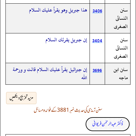
سنن
هذا جبريل وهو يقرأ عليك السلام
3406
النسائى
الصغرى
سنن
إن جبريل يقرئك السلام
3404
النسائى
الصغرى
سنن ابن
إن جبرائيل يقرأ عليك السلام قالت و ورحمة
3696
ماجه
الله
مزید تخریج دیکھیں
سنن ترمذی کی حدیث نمبر 3881 کے فوائد و مسائل
ڈاکٹر عبدالرحمٰن فریوائی