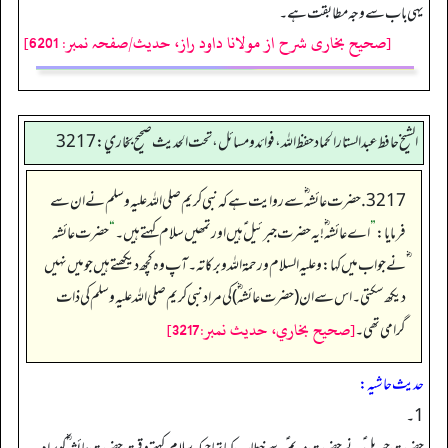
یہی باب سے وجہ مطابقت ہے۔
[صحیح بخاری شرح از مولانا داود راز، حدیث/صفحہ نمبر: 6201]
الشيخ حافط عبدالستار الحماد حفظ الله، فوائد و مسائل، تحت الحديث صحيح بخاري:3217
3217. حضرت عائشہ ؓ سے روایت ہے کہ نبی کریم صلی اللہ علیہ وسلم نے ان سے
فرمایا:
”
اے عائشہ ؓ! یہ حضرت جبرئیل ؑ ہیں اور تمھیں سلام کہتے ہیں۔
“
حضرت عائشہ
ؓنے جواب میں کہا: و عليه السلام ورحمة اللہ وبرکاته۔ آپ وہ کچھ دیکھتے ہیں جو میں نہیں
دیکھ سکتی۔ اس سے ان (حضرت عائشہ ؓ) کی مراد نبی کریم صلی اللہ علیہ وسلم کی ذات
[صحيح بخاري، حديث نمبر:3217]
گرامی تھی۔
حدیث حاشیہ:
1۔