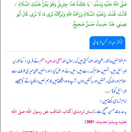
صَلَّى اللَّهُ عَلَيْهِ وَسَلَّمَ: " يَا عَائِشَةُ هَذَا جِبْرِيلُ وَهُوَ يَقْرَأُ عَلَيْكِ السَّلَامَ "،
قَالَتْ: قُلْتُ: وَعَلَيْهِ السَّلَامُ وَرَحْمَةُ اللَّهِ وَبَرَكَاتُهُ تَرَى مَا لَا نَرَى. قَالَ أَبُو
عِيسَى: هَذَا حَدِيثٌ حَسَنٌ صَحِيحٌ.
ڈاکٹر عبدالرحمٰن فریوائی
ام المؤمنین عائشہ رضی الله عنہا کہتی ہیں کہ
رسول اللہ
صلی اللہ علیہ وسلم
نے فرمایا:
”
عائشہ! یہ
جبرائیل ہیں، تمہیں سلام کہہ رہے ہیں، میں نے عرض کیا: اور انہیں بھی میری طرف سے
سلام اور اللہ کی رحمتیں اور برکتیں ہوں، آپ وہ دیکھتے ہیں جو ہم نہیں دیکھ پاتے
“
(جیسے
جبرائیل کو)
۱؎
۔
امام ترمذی کہتے ہیں:
[سنن ترمذي/كتاب المناقب عن رسول الله صلى الله
یہ حدیث حسن صحیح ہے۔
عليه وسلم/حدیث: 3881]