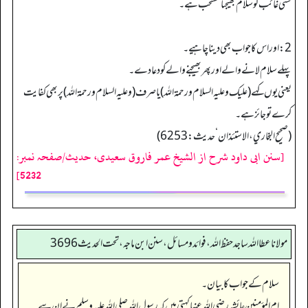
کسی غائب کو سلام بھیجنا مستحب ہے۔
2: اور اس کا جواب بھی دیناچاہیے۔
پہلے سلام لانے والے اور پھر بھیجنے والے کو دعا دے۔
یعنی یوں کہے (علیك و علیه السلام ورحمة اللہ) یا صر ف (وعلیه السلام ورحمة اللہ) پر بھی کفایت
کرے تو جائز ہے۔
(صحیح البخاري، الاستئذان‘حدیث:6253)
[سنن ابی داود شرح از الشیخ عمر فاروق سعیدی، حدیث/صفحہ نمبر:
5232]
مولانا عطا الله ساجد حفظ الله، فوائد و مسائل، سنن ابن ماجه، تحت الحديث3696
سلام کے جواب کا بیان۔
ام المؤمنین عائشہ رضی اللہ عنہا کہتی ہیں کہ رسول اللہ صلی اللہ علیہ وسلم نے ان سے