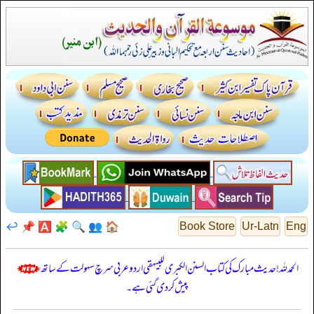
↩️
📌
🅰️
🧩
🔍
👥
🏠
Book Store
Ur-Latn
Eng
الحمدللہ! حدیث مبارک کی کتاب السنن الكبرى للبيهقي اردو عربی سرچ سہولت کے ساتھ
پیش کر دی گئی ہے۔