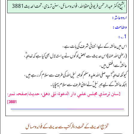
الشیخ ڈاکٹر عبد الرحمٰن فریوائی حفظ اللہ، فوائد و مسائل، سنن ترمذی، تحت الحديث 3881
اردو حاشہ:
وضاحت:
1؎:
اس میں عائشہ کے لیے انتہائی شرف کی بات ہے،
(رضی اللہ عنہا) اس حدیث سے بعض لوگوں نے یہ استدلال بھی کیا ہے کہ خدیجہ ؓ،
عائشہ ؓ سے افضل ہیں،
کیونکہ خدیجہ ؓ آپ صلی اللہ علیہ وسلم کو جبرئیل اللہ کی طرف سے سلام کر رہے ہیں،
جبکہ عائشہ ؓ کے لیے جبرئیل ؑ نے اپنی طرف سے سلام پہنچایا۔
[سنن ترمذي مجلس علمي دار الدعوة، نئى دهلى، حدیث/صفحہ نمبر:
3881]
تخریج الحدیث کے تحت دیگر کتب سے حدیث کے فوائد و مسائل