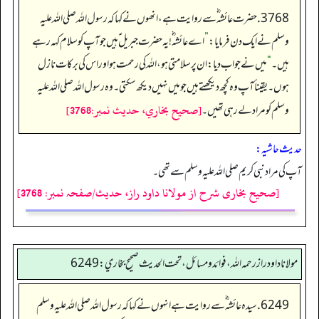
3768. حضرت عائشہ ؓ سے روایت ہے، انھوں نے کہا کہ رسول اللہ صلی اللہ علیہ
وسلم نے ایک دن فرمایا:
”
اے عائشه ؓ!یہ حضرت جبریل ؑ ہیں جو آپ کو سلام کہہ رہے
ہیں۔
“
میں نے جواب دیا: ان پر سلامتی ہو، اللہ کی رحمت ہو اور اس کی برکات نازل
ہوں۔ یقیناً آپ وہ کچھ دیکھتے ہیں جو میں نہیں دیکھ سکتی۔ وہ رسول اللہ صلی اللہ علیہ
[صحيح بخاري، حديث نمبر:3768]
وسلم کو مراد لے رہی تھیں۔
حدیث حاشیہ:
آپ کی مراد نبی کریم صلی اللہ علیہ وسلم سےتھی۔
[صحیح بخاری شرح از مولانا داود راز، حدیث/صفحہ نمبر: 3768]
مولانا داود راز رحمه الله، فوائد و مسائل، تحت الحديث صحيح بخاري: 6249
6249. سیدہ عائشہ‬ ؓ س‬ے روایت ہے انہوں نے کہا کہ رسول اللہ صلی اللہ علیہ وسلم