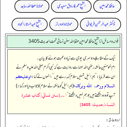
حافظ محمد امین
الشیخ عمر فاروق سعیدی
مولانا عطا اللہ ساجد
ڈاکٹر عبدالرحمٰن فریوائی
مولانا داود راز
الشیخ عبدالستار الحماد
فوائد ومسائل از الشيخ حافظ محمد امين حفظ الله سنن نسائي تحت الحديث3405
ایک کے مقابلے دوسری بیوی سے زیادہ محبت ہونے کا بیان۔
ام المؤمنین عائشہ رضی الله عنہا سے روایت ہے کہ نبی اکرم صلی اللہ علیہ وسلم نے
«وعلیکم
ان سے فرمایا:
”
جبرائیل تمہیں سلام کہہ رہے ہیں
“
، انہوں نے کہا:
السلام ورحمۃ اللہ وبرکاتہ»
(جبرائیل کو عائشہ نے سلام کا جواب دیا اور کہا:)
[سنن نسائي/كتاب عشرة
آپ تو وہ دیکھتے ہیں جو ہم نہیں دیکھتے
“
۱؎
۔
النساء/حدیث: 3405]
اردو حاشہ: