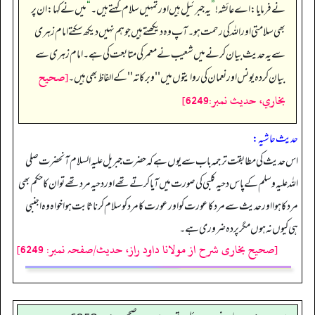
نے فرمایا: اے عائشہ!
”
یہ جبرئیل ہیں اور تمہیں سلام کہتے ہیں۔
“
میں نے کہا: ان پر
بھی سلامتی اور اللہ کی رحمت ہو۔ آپ وہ دیکھتے ہیں جو ہم نہیں دیکھ سکتے امام زہری
سے یہ حدیث بیان کرنے میں شعیب نے معمر کی متابعت کی ہے۔ امام زہری سے
[صحيح
بیان کردہ یونس اور نعمان کی روایتوں میں ''وبرکاته'' کے الفاظ بھی ہیں۔
بخاري، حديث نمبر:6249]
حدیث حاشیہ:
اس حدیث کی مطابقت ترجمہ باب سے یوں ہے کہ حضرت جبریل علیہ السلام آنحضرت صلی
اللہ علیہ وسلم کے پاس دحیہ کلبی کی صورت میں آیا کرتے تھے اور دحیہ مرد تھے تو ان کا حکم بھی
مرد کا ہوا اور حدیث سے مرد کا عورت کو اور عورت کا مرد کوسلام کرنا ثابت ہوا خواہ وہ اجنبی
ہی کیو ں نہ ہوں مگر پردہ ضروری ہے۔
[صحیح بخاری شرح از مولانا داود راز، حدیث/صفحہ نمبر: 6249]