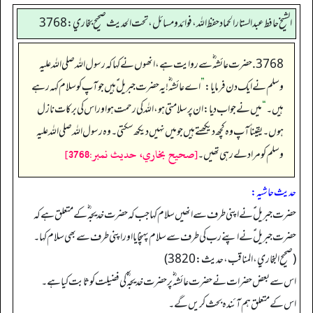
الشيخ حافط عبدالستار الحماد حفظ الله، فوائد و مسائل، تحت الحديث صحيح بخاري:3768
3768. حضرت عائشہ ؓ سے روایت ہے، انھوں نے کہا کہ رسول اللہ صلی اللہ علیہ
وسلم نے ایک دن فرمایا:
”
اے عائشه ؓ!یہ حضرت جبریل ؑ ہیں جو آپ کو سلام کہہ رہے
ہیں۔
“
میں نے جواب دیا: ان پر سلامتی ہو، اللہ کی رحمت ہو اور اس کی برکات نازل
ہوں۔ یقیناً آپ وہ کچھ دیکھتے ہیں جو میں نہیں دیکھ سکتی۔ وہ رسول اللہ صلی اللہ علیہ
[صحيح بخاري، حديث نمبر:3768]
وسلم کو مراد لے رہی تھیں۔
حدیث حاشیہ:
حضرت جبریل ؑ نے اپنی طرف سے انھیں سلام کہا جب کہ حضرت خدیجہ ؓ کے متعلق ہے کہ
حضرت جبریل ؑ نے اپنے رب کی طرف سے سلام پہنچایا اور اپنی طرف سے بھی سلام کہا۔
(صحیح البخاري، المناقب، حدیث: 3820)
اس سے بعض حضرات نے حضرت عائشہ ؓ پرحضرت خدیجہ ؓ کی فضیلت کو ثابت کیاہے۔
اس کے متعلق ہم آئندہ بحث کریں گے۔