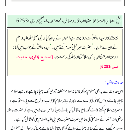
الشيخ حافط عبدالستار الحماد حفظ الله، فوائد و مسائل، تحت الحديث صحيح بخاري:6253
6253. سیدہ عائشہ‬ ؓ س‬ے روایت ہے انہوں نے بیان کیا کہ نبی صلی اللہ علیہ وسلم
نے ان سے فرمایا:
”
حضرت جبرئیل ؑ سلام کہتے ہیں۔
“
سیدہ عائشہ‬ ؓ ن‬ے جواب میں کہا:
[صحيح بخاري، حديث
ورحمة اللہ یعنی ان پر بھی سلامتی اور اللہ کی رحمت ہو۔
نمبر:6253]
حدیث حاشیہ:
اس حدیث سے یہ بھی معلوم ہوا کہ غائبانہ سلام متعلقہ آدمی تک پہنچانا چاہیے اور جسے سلام
پہنچایا جائے وہ اس کا فوراً جواب دے، پھر غائبانہ سلام کا جواب دو طرح سے دیا جا سکتا ہے:
٭صرف سلام کہنے والے کو دعا میں شامل کیا جائے جیسا کہ اس حدیث میں ہے کہ حضرت عائشہ
رضی اللہ عنہما نے سلامتی کی دعا میں صرف حضرت جبریل علیہ السلام ہی کو شامل کیا ہے۔
٭سلام کہنے والے کے ساتھ پہنچانے والے کو بھی شامل کیا جائے جیسا کہ رسول اللہ صلی اللہ