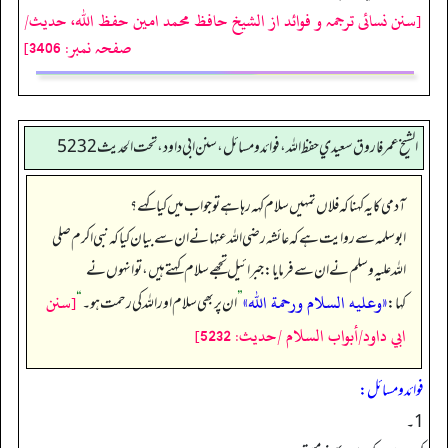
[سنن نسائی ترجمہ و فوائد از الشیخ حافظ محمد امین حفظ اللہ، حدیث/
صفحہ نمبر: 3406]
الشيخ عمر فاروق سعيدي حفظ الله، فوائد و مسائل، سنن ابي داود ، تحت الحديث 5232
آدمی کا یہ کہنا کہ فلاں تمہیں سلام کہہ رہا ہے تو جواب میں کیا کہے؟
ابوسلمہ سے روایت ہے کہ عائشہ رضی اللہ عنہا نے ان سے بیان کیا کہ نبی اکرم صلی
اللہ علیہ وسلم نے ان سے فرمایا: جبرائیل تجھے سلام کہتے ہیں، تو انہوں نے
«وعليه السلام ورحمة الله»
[سنن
کہا:
”
ان پر بھی سلام اور اللہ کی رحمت ہو۔‏‏‏‏
“
ابي داود/أبواب السلام /حدیث: 5232]
فوائد ومسائل:
1۔