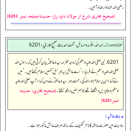
رضي اللہ عنها و أرضاہ آمین۔
[صحیح بخاری شرح از مولانا داود راز، حدیث/صفحہ نمبر: 6253]
مولانا داود راز رحمه الله، فوائد و مسائل، تحت الحديث صحيح بخاري: 6201
6201. نبی صلی اللہ علیہ وسلم کی زوجہ محترمہ سیدہ عائشہ‬ ؓ ب‬یان کرتی ہیں کہ رسول اللہ
صلی اللہ علیہ وسلم نے فرمایا:
”
اے عائش! یہ جبرئیل ؑ تمہیں سلام کہتے ہیں۔
“
میں
نے کہا: ان پر سلام اور اللہ کی رحمت ہو۔ سیدہ عائشہ‬ ؓ ن‬ے مزید کہا: آپ صلی اللہ علیہ
[صحيح بخاري، حديث
وسلم وہ چیزیں دیکھتے تھے جو ہم نہیں دیکھ سکتے۔
نمبر:6201]
حدیث حاشیہ:
روایت میں حضرت عائشہ کا نام تخفیف کے ساتھ صرف عائش مذکور ہوا ہے۔