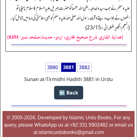
علیہ وسلم نے جب سیدہ خدیجہ رضی اللہ عنہما کو حضرت جبریل علیہ السلام کا سلام پہنچایا تو
انھوں نے جواب دیتے وقت رسول اللہ صلی اللہ علیہ وسلم کوبھی سلامتی کی دعامیں شامل کیا۔
(المعجم الکبیر للطبراني: 23/15)
[هداية القاري شرح صحيح بخاري، اردو، حدیث/صفحہ نمبر: 6253]
3880
3881
3882
Sunan at-Tirmidhi Hadith 3881 in Urdu
Back ⬅️
© 2005-2026, Developed by Islamic Urdu Books, For any
query, please WhatsApp us at +92 331 5902482 or email us
at islamicurdubooks@gmail.com