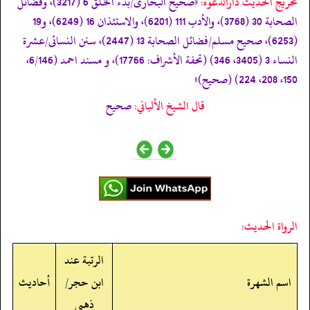
تخریج الحدیث دارالدعوہ:
«صحیح البخاری/بدء الخلق 6 (3217)، وفضائل
الصحابة 30 (3768)، والأدب 111 (6201)، والاستئذان 16 (6249)، و19
(6253)، صحیح مسلم/فضائل الصحابة 13 (2447)، سنن النسائی/عشرة
النساء 3 (3405، 346) (تحفة الأشراف: 17766)، و مسند احمد (6/146،
150، 208، 224) (صحیح)»
قال الشيخ الألباني:
صحيح
الرواة الحديث:
الرتبة عند
اسم الشهرة
ابن حجر/
أحاديث
ذهبي