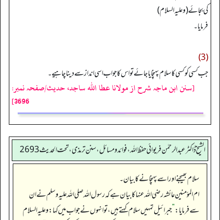
کی بجائے (وعليه السلام)
فرمایا۔
(3)
جب کسی کو کسی کا سلام پہنچایا جائے تو اس کا جواب اسی انداز سے دینا چاہیے۔
[سنن ابن ماجہ شرح از مولانا عطا الله ساجد، حدیث/صفحہ نمبر:
3696]
الشیخ ڈاکٹر عبد الرحمٰن فریوائی حفظ اللہ، فوائد و مسائل، سنن ترمذی، تحت الحديث 2693
سلام بھیجنے اور اسے پہنچانے کا بیان۔
ام المؤمنین عائشہ رضی الله عنہا کا بیان ہے کہ رسول اللہ صلی اللہ علیہ وسلم نے ان
سے فرمایا:
”
جبرائیل تمہیں سلام کہتے ہیں، تو انہوں نے جواب میں کہا: وعلیہ السلام