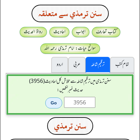
سنن ترمذي سے متعلقہ
کتاب تعارف
ابواب
احادیث
رواۃ الحدیث
سوانح حیات: امام ترمذی رحمہ اللہ
تمام کتب
ترقیم شاملہ
عربی
اردو
سنن ترمذی میں ترقیم شاملہ سے تلاش کل احادیث (3956)
حدیث نمبر لکھیں:
سنن ترمذي