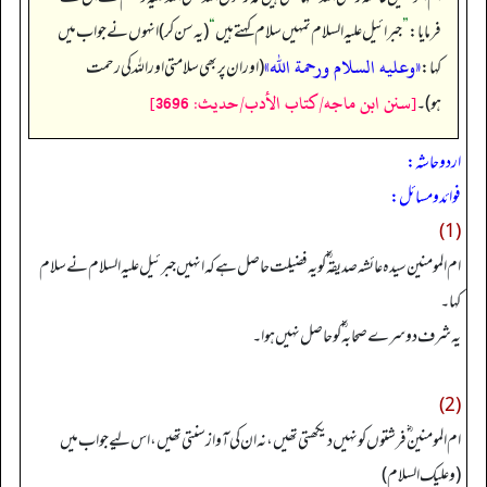
فرمایا:
”
جبرائیل علیہ السلام تمہیں سلام کہتے ہیں
“
(یہ سن کر) انہوں نے جواب میں
«وعليه السلام ورحمة الله»
کہا:
(اور ان پر بھی سلامتی اور اللہ کی رحمت
[سنن ابن ماجه/كتاب الأدب/حدیث: 3696]
ہو)۔
اردو حاشہ:
فوائد و مسائل:
(1)
ام المومنین سیدہ عا ئشہ صدیقہ ؓ کو یہ فضیلت حاصل ہے کہ انہیں جبرئیل علیہ السلام نے سلام
کہا۔
یہ شرف دوسرے صحابہ ؓ کو حاصل نہیں ہوا۔
(2)
ام المومنین ؓ فرشتوں کو نہیں دیکھتی تھیں، نہ ان کی آواز سنتی تھیں، اس لیے جواب میں
(وعليك السلام)