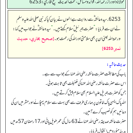
مولانا داود راز رحمه الله، فوائد و مسائل، تحت الحديث صحيح بخاري: 6253
6253. سیدہ عائشہ‬ ؓ س‬ے روایت ہے انہوں نے بیان کیا کہ نبی صلی اللہ علیہ وسلم
نے ان سے فرمایا:
”
حضرت جبرئیل ؑ سلام کہتے ہیں۔
“
سیدہ عائشہ‬ ؓ ن‬ے جواب میں کہا:
[صحيح بخاري، حديث
ورحمة اللہ یعنی ان پر بھی سلامتی اور اللہ کی رحمت ہو۔
نمبر:6253]
حدیث حاشیہ:
باب کی مطابقت حضرت عائشہ رضی اللہ عنہا کے جواب سے ہے۔
اس سے حضرت عائشہ رضی اللہ عنہا کی فضیلت بھی ثابت ہوئی۔
جس کو حضرت جبریل علیہ السلام بھی سلام پیش کرتے ہیں۔
اللہ پاک ایسی پاک خاتون پر ہماری طرف سے بھی بہت سے سلام پہنچائے اور حشر میں ان کی
دعائیں ہم کو نصیب کرے آمین۔
حضرت عائشہ صدیقہ رضی اللہ عنہانے 63سال کی عمر طویل پائی اور 17رمضان 57ھ میں
مدینہ منورہ میں انتقال فرمایا۔