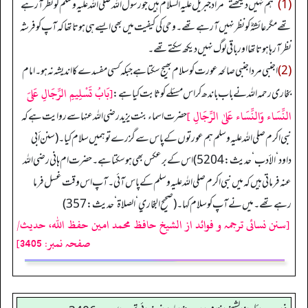
(1)
”
ہم نہیں دیکھتے
“
مراد جبریل علیہ السلام ہیں جو رسول اللہ صلی اللہ علیہ وسلم کو نظر آرہے
تھے مگر عائشہؓ کو نظر نہیں آرہے تھے۔ وحی کی کیفیت میں بھی ایسے ہی ہوتا تھا کہ آپ کو فرشہ
نظر آرہا ہوتا تھا اور باقی لوگ نہیں دیکھ سکتے تھے۔
(2)
اجنبی مرد اجنبی صالحہ عورت کو سلام بھیج سکتا ہے جبکہ کسی مفسدے کا اندیشہ نہ ہو۔ امام
[بَابُ تَسْلِیمِ الرِّجَالِ عَلیَ
بخاری رحمہ اللہ نے باب باندھ کر اس مسئلے کو ثابت کیا ہے:
النِّسَاء وَالنِّسَاء عَلیٰ الرِّجَالِ ]
حضرت اسماء بنت یزید رضی اللہ عنہا سے روایت ہے کہ
نبی اکرم صلی اللہ علیہ وسلم ہم عورتوں کے پاس سے گزرے تو ہمیں سلام کیا۔ (سنن أبي
داود‘ الأدب‘ حدیث: 5204) اس کے برعکس بھی ہوسکتا ہے۔ حضرت ام ہانی رضی اللہ
عنہ فرماتی ہیں کہ میں نبی اکرم صلی اللہ علیہ وسلم کے پاس آئی۔ آپ اس وقت غسل فرما
رہے تھے۔ میں نے آپ کو سلام کہا۔ (صحیح البخاري‘ الصلاة‘ حدیث:357)
[سنن نسائی ترجمہ و فوائد از الشیخ حافظ محمد امین حفظ اللہ، حدیث/
صفحہ نمبر: 3405]