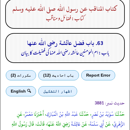
كتاب المناقب عن رسول الله صلى الله عليه وسلم
کتاب: فضائل و مناقب
63. باب فضل عائشة رضى الله عنها
باب: ام المؤمنین عائشہ رضی الله عنہا کی فضیلت کا بیان
Report Error
باب احادیث (12)
مكررات (2)
اظهار التشكيل
🔍 English
حدیث نمبر:
3881
حَدَّثَنَا
سُوَيْدُ بْنُ نَصْرٍ
، حَدَّثَنَا
عَبْدُ اللَّهِ بْنُ الْمُبَارَكِ
، أَخْبَرَنَا
مَعْمَرٌ
، عَنِ
الزُّهْرِيِّ
، عَنْ
أَبِي سَلَمَةَ
، عَنْ
عَائِشَةَ
رَضِيَ اللَّهُ عَنْهَا، قَالَتْ: قَالَ رَسُولُ اللَّهِ