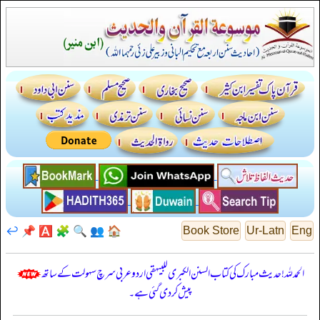
↩️
📌
🅰️
🧩
🔍
👥
🏠
Book Store
Ur-Latn
Eng
الحمدللہ! حدیث مبارک کی کتاب السنن الكبرى للبيهقي اردو عربی سرچ سہولت کے ساتھ
پیش کر دی گئی ہے۔