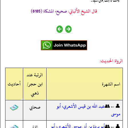
فضیلت ثابت ہوتی ہے۔
قال الشيخ الألباني:
صحيح، المشكاة (6185)
الرواة الحديث:
الرتبة عند
اسم الشهرة
ابن حجر/
أحاديث
ذهبي
👤←👥
عبد الله بن قيس الأشعري، أبو
صحابي
موسى
👤←👥
أبو بردة بن أبي موسى الأشعري، أبو
ثقة