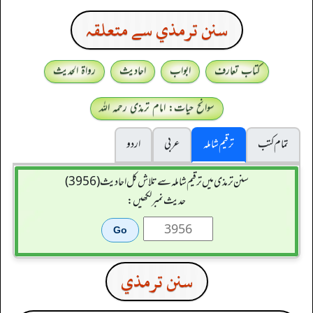
سنن ترمذي سے متعلقہ
کتاب تعارف
ابواب
احادیث
رواۃ الحدیث
سوانح حیات: امام ترمذی رحمہ اللہ
تمام کتب
ترقیم شاملہ
عربی
اردو
سنن ترمذی میں ترقیم شاملہ سے تلاش کل احادیث (3956)
حدیث نمبر لکھیں:
سنن ترمذي