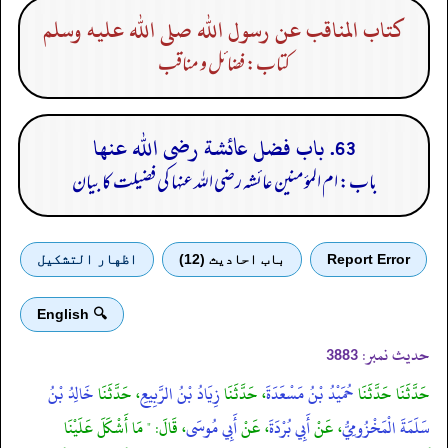
كتاب المناقب عن رسول الله صلى الله عليه وسلم
کتاب: فضائل و مناقب
63. باب فضل عائشة رضى الله عنها
باب: ام المؤمنین عائشہ رضی الله عنہا کی فضیلت کا بیان
Report Error
باب احادیث (12)
اظهار التشكيل
🔍 English
حدیث نمبر:
3883
حَدَّثَنَا حَدَّثَنَا
حُمَيْدُ بْنُ مَسْعَدَةَ
، حَدَّثَنَا
زِيَادُ بْنُ الرَّبِيعِ
، حَدَّثَنَا
خَالِدُ بْنُ
سَلَمَةَ الْمَخْزُومِيُّ
، عَنْ
أَبِي بُرْدَةَ
، عَنْ
أَبِي مُوسَى
، قَالَ: " مَا أَشْكَلَ عَلَيْنَا