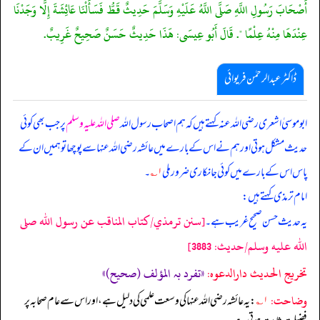
أَصْحَابَ رَسُولِ اللَّهِ صَلَّى اللَّهُ عَلَيْهِ وَسَلَّمَ حَدِيثٌ قَطُّ فَسَأَلْنَا عَائِشَةَ إِلَّا وَجَدْنَا
عِنْدَهَا مِنْهُ عِلْمًا ". قَالَ أَبُو عِيسَى: هَذَا حَدِيثٌ حَسَنٌ صَحِيحٌ غَرِيبٌ.
ڈاکٹر عبدالرحمٰن فریوائی
ابوموسیٰ اشعری رضی الله عنہ کہتے ہیں کہ
ہم اصحاب رسول اللہ
صلی اللہ علیہ وسلم
پر جب بھی کوئی
حدیث مشکل ہوتی اور ہم نے اس کے بارے میں عائشہ رضی الله عنہا سے پوچھا تو ہمیں ان کے
پاس اس کے بارے میں کوئی جانکاری ضرور ملی
۱؎
۔
امام ترمذی کہتے ہیں:
[سنن ترمذي/كتاب المناقب عن رسول الله صلى
یہ حدیث حسن صحیح غریب ہے۔
الله عليه وسلم/حدیث: 3883]
تخریج الحدیث دارالدعوہ:
«تفرد بہ المؤلف (صحیح)»
وضاحت:
۱؎
: یہ عائشہ رضی الله عنہا کی وسعت علمی کی دلیل ہے، اور اس سے عام صحابہ پر