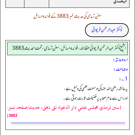
اليحمدي
سنن ترمذی کی حدیث نمبر 3883 کے فوائد و مسائل
ڈاکٹر عبدالرحمٰن فریوائی
الشیخ ڈاکٹر عبد الرحمٰن فریوائی حفظ اللہ، فوائد و مسائل، سنن ترمذی، تحت الحديث 3883
اردو حاشہ:
وضاحت:
1؎:
یہ عائشہ رضی اللہ عنہا کی وسعت علمی کی دلیل ہے،
اوراس سے عام صحابہ پر فضیلت ثابت ہوتی ہے۔
[سنن ترمذي مجلس علمي دار الدعوة، نئى دهلى، حدیث/صفحہ نمبر:
3883]