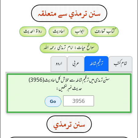
سنن ترمذي سے متعلقہ
کتاب تعارف
ابواب
احادیث
رواۃ الحدیث
سوانح حیات: امام ترمذی رحمہ اللہ
تمام کتب
ترقیم شاملہ
عربی
اردو
سنن ترمذی میں ترقیم شاملہ سے تلاش کل احادیث (3956)
حدیث نمبر لکھیں:
سنن ترمذي