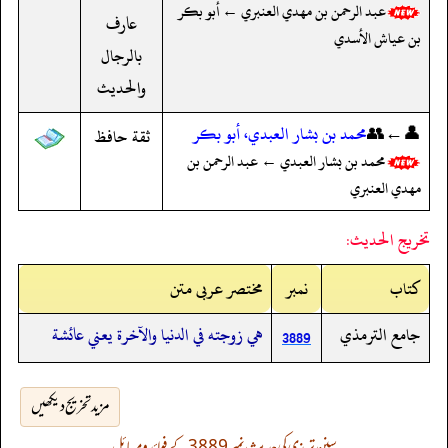
عبد الرحمن بن مهدي العنبري ← أبو بكر
عارف
بن عياش الأسدي
بالرجال
والحديث
👤←👥
محمد بن بشار العبدي، أبو بكر
ثقة حافظ
محمد بن بشار العبدي ← عبد الرحمن بن
مهدي العنبري
تخريج الحديث:
کتاب
نمبر
مختصر عربی متن
جامع الترمذي
هي زوجته في الدنيا والآخرة يعني عائشة
3889
مزید تخریج دیکھیں
سنن ترمذی کی حدیث نمبر 3889 کے فوائد و مسائل