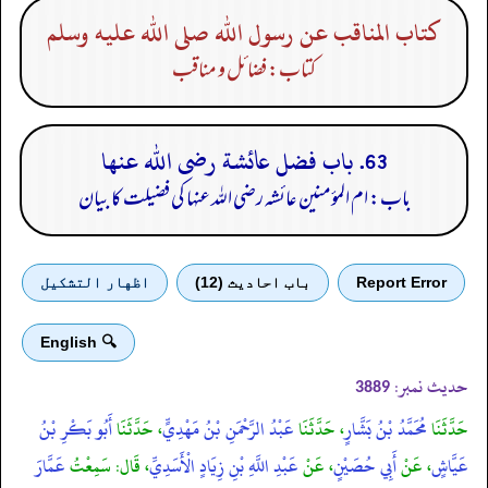
كتاب المناقب عن رسول الله صلى الله عليه وسلم
کتاب: فضائل و مناقب
63. باب فضل عائشة رضى الله عنها
باب: ام المؤمنین عائشہ رضی الله عنہا کی فضیلت کا بیان
Report Error
باب احادیث (12)
اظهار التشكيل
🔍 English
حدیث نمبر:
3889
حَدَّثَنَا
مُحَمَّدُ بْنُ بَشَّارٍ
، حَدَّثَنَا
عَبْدُ الرَّحْمَنِ بْنُ مَهْدِيٍّ
، حَدَّثَنَا
أَبُو بَكْرِ بْنُ
عَيَّاشٍ
، عَنْ
أَبِي حُصَيْنٍ
، عَنْ
عَبْدِ اللَّهِ بْنِ زِيَادٍ الْأَسَدِيِّ
، قَال: سَمِعْتُ
عَمَّارَ