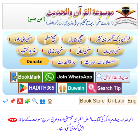
↩️
📌
🅰️
🧩
🔍
👥
🏠
Book Store
Ur-Latn
Eng
الحمدللہ! حدیث مبارک کی کتاب السنن الكبرى للبيهقي اردو عربی سرچ سہولت کے ساتھ
پیش کر دی گئی ہے۔