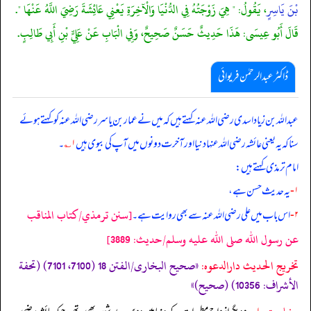
بْنَ يَاسِرٍ
، يَقُولُ: " هِيَ زَوْجَتُهُ فِي الدُّنْيَا وَالْآخِرَةِ يَعْنِي عَائِشَةَ رَضِيَ اللَّهُ عَنْهَا ".
قَالَ أَبُو عِيسَى: هَذَا حَدِيثٌ حَسَنٌ صَحِيحٌ، وَفِي الْبَابِ عَنْ عَلِيٍّ بْنِ أَبِي طَالِبٍ.
ڈاکٹر عبدالرحمٰن فریوائی
عبداللہ بن زیاد اسدی رضی الله عنہ کہتے ہیں کہ
میں نے عمار بن یاسر رضی الله عنہ کو کہتے ہوئے
سنا کہ یہ یعنی عائشہ رضی الله عنہا دنیا اور آخرت دونوں میں آپ کی بیوی ہیں
۱؎
۔
امام ترمذی کہتے ہیں:
۱-
یہ حدیث حسن ہے،
[سنن ترمذي/كتاب المناقب
۲-
اس باب میں علی رضی الله عنہ سے بھی روایت ہے۔
عن رسول الله صلى الله عليه وسلم/حدیث: 3889]
تخریج الحدیث دارالدعوہ:
«صحیح البخاری/الفتن 18 (7100، 7101) (تحفة
الأشراف: 10356) (صحیح)»