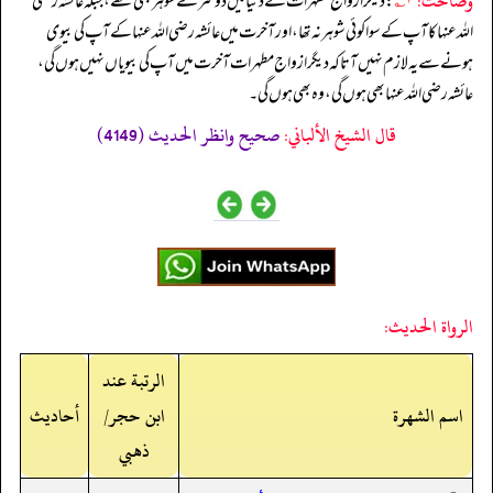
وضاحت:
۱؎
: دیگر ازواج مطہرات کے دنیا میں دوسرے شوہر بھی تھے، جبکہ عائشہ رضی
الله عنہا کا آپ کے سوا کوئی شوہر نہ تھا، اور آخرت میں عائشہ رضی الله عنہا کے آپ کی بیوی
ہونے سے یہ لازم نہیں آتا کہ دیگر ازواج مطہرات آخرت میں آپ کی بیویاں نہیں ہوں گی،
عائشہ رضی الله عنہا بھی ہوں گی، وہ بھی ہوں گی۔
قال الشيخ الألباني:
صحيح وانظر الحديث (4149)
الرواة الحديث:
الرتبة عند
اسم الشهرة
ابن حجر/
أحاديث
ذهبي