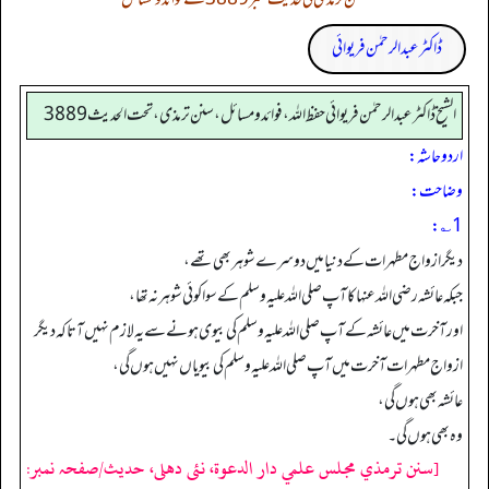
ڈاکٹر عبدالرحمٰن فریوائی
الشیخ ڈاکٹر عبد الرحمٰن فریوائی حفظ اللہ، فوائد و مسائل، سنن ترمذی، تحت الحديث 3889
اردو حاشہ:
وضاحت:
1؎:
دیگر ازواج مطہرات کے دنیا میں دوسرے شوہر بھی تھے،
جبکہ عائشہ رضی اللہ عنہا کا آپ صلی اللہ علیہ وسلم کے سوا کوئی شوہر نہ تھا،
اور آخرت میں عائشہ کے آپ صلی اللہ علیہ وسلم کی بیوی ہونے سے یہ لازم نہیں آتا کہ دیگر
ازواج مطہرات آخرت میں آپ صلی اللہ علیہ وسلم کی بیویاں نہیں ہوں گی،
عائشہ بھی ہوں گی،
وہ بھی ہوں گی۔
[سنن ترمذي مجلس علمي دار الدعوة، نئى دهلى، حدیث/صفحہ نمبر: