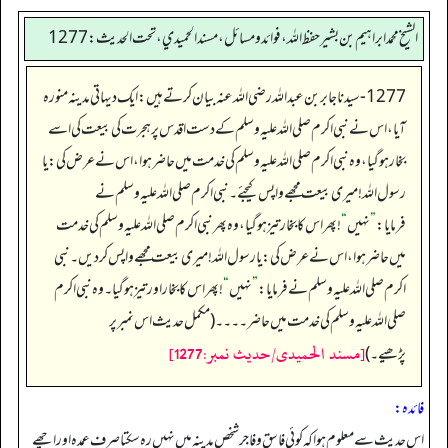
الشيخ محمد ابراهيم بن بشير حفظ الله، فوائد و مسائل، مسند الحميدي، تحت الحديث:1277
1277- سیدنا جابر بن عبداللہ رضی اللہ عنہ بیان کرتے ہیں: ایک دیہاتی مدینہ منورہ
آیا، اس نے نبی اکرم صلی اللہ علیہ وسلم کے دست اقدس پر ہجرت کی بیعت کی اسے
بخار ہو گیا، وہ نبی اکرم صلی اللہ علیہ وسلم کی خدمت میں حاضر ہوا، اس نے عرض کی: یا
رسول اللہ! میری بیعت مجھے واپس کیجئے۔ نبی اکرم صلی اللہ علیہ وسلم نے
فرمایا:
”
نہیں
“
! پھر اس کا بخار تیز ہو گیا، وہ پھر نبی اکرم صلی اللہ علیہ وسلم کی خدمت
میں حاضر ہوا، اس نے عرض کی: یا رسول اللہ! میری بیعت مجھے واپس کر دیں۔ نبی
اکرم صلی اللہ علیہ وسلم نے فرمایا:
”
نہیں
“
! پھر اس کا بخار اور تیز ہو گیا۔ وہ نبی اکرم
صلی اللہ علیہ وسلم کی خدمت میں حاضر۔۔۔۔ (مکمل حدیث اس نمبر پر
[مسند الحمیدی/حدیث نمبر:1277]
پڑھیے۔)
فائدہ:
اس حدیث سے معلوم ہوا کہ کوئی فاسق و فاجر شخص مدینہ میں نہیں رہ سکتا صرف عمدہ اور اچھے