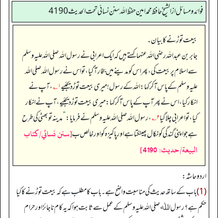
فوائد ومسائل از الشيخ حافظ محمد امين حفظ الله سنن نسائي تحت الحديث4190
بیعت توڑنے کا بیان۔
جابر بن عبداللہ رضی اللہ عنہما کہتے ہیں کہ ایک اعرابی نے رسول اللہ صلی اللہ علیہ وسلم
سے اسلام پر بیعت کی، پھر اس کو مدینے میں بخار آ گیا، تو اس نے رسول اللہ صلی اللہ
علیہ وسلم کے پاس آ کر کہا: اللہ کے رسول! میری بیعت توڑ دیجئیے
۱؎
، آپ نے
انکار کیا، اس نے پھر آپ کے پاس آ کر کہا: میری بیعت توڑ دیجئیے، آپ نے انکار
کیا، تو اعرابی چلا گیا
۲؎
، رسول اللہ صلی اللہ علیہ وسلم نے فرمایا:
”
مدینہ تو بھٹی کی طرح
[سنن نسائي/كتاب
ہے جو اپنی گندگی کو نکال پھینکتا ہے اور پاکیزہ کو اور خالص ب
البيعة/حدیث: 4190]
اردو حاشہ:
(1)
باب کے ساتھ حدیث کی مناسبت واضح ہے۔ باب کا مطلب ہے کہ بیعت توڑنے کا کیا
حکم ہے؟ رسول اﷲ صلی اللہ علیہ وسلم کے عمل سے ثابت ہوا کہ یہ کام ناجائز اور حرام