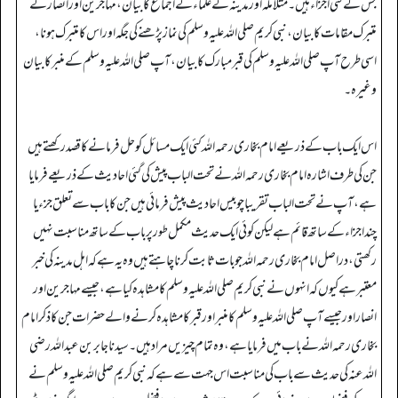
جس کے کئی اجزاء ہیں۔ مثلا مکہ اور مدینہ کے علماء کے اجماع کا بیان، مہاجرین اور انصار کے
متبرک مقامات کا بیان، نبی کریم صلی اللہ علیہ وسلم کی نماز پڑھنے کی جگہ اور اس کا متبرک ہونا،
اسی طرح آپ صلی اللہ علیہ وسلم کی قبر مبارک کا بیان، آپ صلی اللہ علیہ وسلم کے منبر کا بیان
وغیرہ۔
اس ایک باب کے ذریعے امام بخاری رحمہ اللہ کئی ایک مسائل کو حل فرمانے کا قصد رکھتے ہیں
جن کی طرف اشارہ امام بخاری رحمہ اللہ نے تحت الباب پیش کی گئی احادیث کے ذریعے فرمایا
ہے، آپ نے تحت الباب تقریبا چوبیس احادیث پیش فرمائی ہیں جن کا باب سے تعلق جزء یا
چند اجزاء کے ساتھ قائم ہے لیکن کوئی ایک حدیث مکمل طور پر باب کے ساتھ مناسبت نہیں
رکھتی، دراصل امام بخاری رحمہ اللہ جو بات ثابت کرنا چاہتے ہیں وہ یہ ہے کہ اہل مدینہ کی خبر
معتبر ہے کیوں کہ انہوں نے نبی کریم صلی اللہ علیہ وسلم کا مشاہدہ کیا ہے، جیسے مہاجرین اور
انصار اور جیسے آپ صلی اللہ علیہ وسلم کا منبر اور قبر کا مشاہدہ کرنے والے حضرات جن کا ذکر امام
بخاری رحمہ اللہ نے باب میں فرمایا ہے، وہ تمام چیزیں مراد ہیں۔ سیدنا جابر بن عبداللہ رضی
اللہ عنہ کی حدیث سے باب کی مناسبت اس جہت سے ہے کہ نبی کریم صلی اللہ علیہ وسلم نے