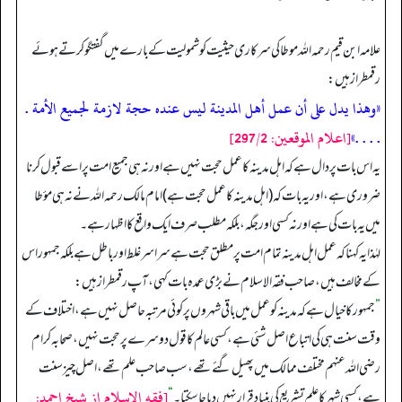
علامہ ابن قیم رحمہ اللہ موطا کی سرکاری حیثیت کو شمولیت کے بارے میں گفتگو کرتے ہوئے
رقمطراز ہیں:
«وهذا يدل على أن عمل أهل المدينة ليس عنده حجة لازمة لجميع الأمة .
. . . .»
[اعلام الموقعين: 297/2]
یہ اس بات پر دال ہے کہ اہل مدینہ کا عمل حجت نہیں ہے اور نہ ہی جمیع امت پر اسے قبول کرنا
ضروری ہے، اور یہ بات کہ (اہل مدینہ کا عمل حجت ہے) امام مالک رحمہ اللہ نے نہ ہی مؤطا
میں یہ بات کی ہے اور نہ کسی اور جگہ، بلکہ مطلب صرف ایک واقع کا اظہار ہے۔
لہٰذا یہ کہنا کہ عمل اہل مدینہ تمام امت پر مطلق حجت ہے سراسر غلط اور باطل ہے بلکہ جمہور اس
کے مخالف ہیں، صاحب فقہ الاسلام نے بڑی عمدہ بات کہی، آپ رقمطراز ہیں:
”
جمہور کا خیال ہے کہ مدینہ کو عمل میں باقی شہروں پر کوئی مرتبہ حاصل نہیں ہے، اختلاف کے
وقت سنت ہی کی اتباع اصل شئی ہے، کسی عالم کا قول دوسرے پر حجت نہیں، صحابہ کرام
رضی اللہ عنہم مختلف ممالک میں پھیل گئے تھے، سب صاحب علم تھے، اصل چیز سنت
[فقه الاسلام از شيخ احمد:
ہے، کسی شہر کا علم تشریع کی بنیاد قرار نہیں دیا جا سکتا۔
“