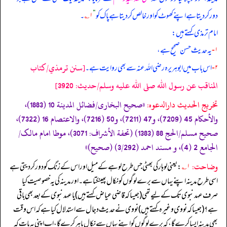
دور کر دیتا ہے اپنے کھوٹ کو اور خالص کر دیتا ہے پاک کو
“
۱؎
۔
امام ترمذی کہتے ہیں:
۱-
یہ حدیث حسن صحیح ہے،
[سنن ترمذي/كتاب
۲-
اس باب میں ابوہریرہ رضی الله عنہ سے بھی روایت ہے۔
المناقب عن رسول الله صلى الله عليه وسلم/حدیث: 3920]
تخریج الحدیث دارالدعوہ:
«صحیح البخاری/فضائل المدینة 10 (1883)،
والأحکام 45 (7209)، و47 (7211)، و50 (7216)، والاعتصام 16 (7322)،
صحیح مسلم/الحج 88 (1383) (تحفة الأشراف: 3071)، موطا امام مالک/
الجامع 2 (4)، و مسند احمد (3/292) (صحیح)»
وضاحت:
۱؎
: یعنی لوہار کی بھٹی جس طرح لوہے کے میل اور اس کے زنگ کو دور کر دیتی ہے
اسی طرح مدینہ اپنے یہاں سے برے لوگوں کو نکال پھینکتا ہے۔ اور مدینہ کی یہ خصوصیت کیا
صرف عہد نبوی تک کے لیے تھی (جیسا کہ قاضی عیاض کہتے ہیں) یا عہد نبوی کے بعد بھی باقی
ہے؟ (جیسا کہ نووی وغیرہ کہتے ہیں) نووی نے حدیث دجال سے استدلال کیا ہے کہ اس وقت
بھی مدینہ ایسا کرے گا، کہ برے لوگوں کو اپنے یہاں سے نکال باہر کرے گا، اب اپنی یہ بات کہ