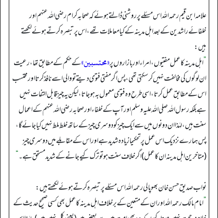
علامہ ابن قیم رحمہ اللہ اس مسئلے پر روشنی ڈالتے ہوئے کہ صحابہ کرام رضی اللہ عنہم اور
خلفائے راشدین کے بعد اہل مدینہ کے کیا معاملات تھے، اس پر تبصرہ کرتے ہوئے لکھتے
ہیں:
«محتسبين»
”
اہل مدینہ کا عمل مفتیوں، امراء اور بازاروں پر
کے حکم کے مطابق تھا، رعیت
ان لوگوں کی مخالفت نہیں کر سکتی تھی، پس اگر مفتی فتوی دیتے تو والی اسے نافذ کرتا اور محتسب
اس کے مطابق عمل کرتا، اسی طرح وہ فتوی معمول بہ ہو جاتا، لیکن یہ چیز قابل التفات نہیں
ہے بلکہ رسول اللہ صلی اللہ علیہ وسلم اور آپ کے خلفاء اور صحابہ رضی اللہ عنہم کے اعمال
سنت ہیں، لہٰذا ان دونوں میں سے ایک چیز کو دوسری چیز کے ساتھ خلط ملط نہیں کیا جائے گا،
پس ہمارے نزدیک اس عمل پر تحکیما زیادہ شدید ہے اور اس کے مقابلے میں دوسری چیز
(متاخرین اہل مدینہ ان کا عمل) اگر خلاف سنت ہو تو ترک کیے جانے کے شدید مستحق ہے۔
“
نواب صدیق حسن خان بھوپالی رحمہ اللہ اس مسئلے پر تبصرہ کرتے ہوئے لکھتے ہیں:
”
امام مالک رحمہ اللہ اور ان کے متعین کے برخلاف اہل مدینہ کا عمل بھی کسی صحیح حدیث کے