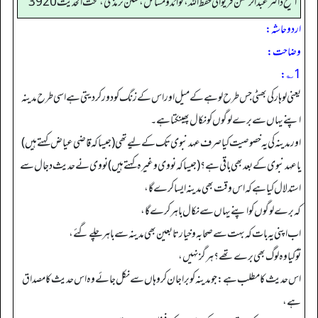
الشیخ ڈاکٹر عبد الرحمٰن فریوائی حفظ اللہ، فوائد و مسائل، سنن ترمذی، تحت الحديث 3920
اردو حاشہ:
وضاحت:
1؎:
یعنی لوہار کی بھٹی جس طرح لوہے کے میل اور اس کے زنگ کو دور کر دیتی ہے اسی طرح مدینہ
اپنے یہاں سے برے لوگوں کو نکال پھینکتا ہے۔
اور مدینہ کی یہ خصوصیت کیا صرف عہد نبوی تک کے لیے تھی (جیساکہ قاضی عیاض کہتے ہیں)
یاعہد نبوی کے بعد بھی باقی ہے؟ (جیساکہ نووی وغیرہ کہتے ہیں) نووی نے حدیث دجال سے
استدلال کیا ہے کہ اس وقت بھی مدینہ ایسا کرے گا،
کہ برے لوگوں کو اپنے یہاں سے نکال باہر کرے گا،
اب اپنی یہ بات کہ بہت سے صحابہ و خیارتابعین بھی مدینہ سے باہر چلے گئے،
تو کیا وہ لوگ بھی برے تھے؟ ہرگز نہیں،
اس حدیث کا مطلب ہے: جو مدینہ کو برا جان کر وہا ں سے نکل جائے وہ اس حدیث کا مصداق
ہے،