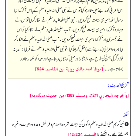
نے اسلام پر (مدینہ میں قائم رہنے پر) رسول اللہ صلی اللہ علیہ وسلم کی بیعت کی، پھر
اس اعرابی کو مدینے میں بخار ہو گیا تو اس نے نبی صلی اللہ علیہ وسلم کے پاس آ کر کہا: یا
رسول اللہ! میری بیعت فسخ کر دیں۔ نبی صلی اللہ علیہ وسلم نے انکار کر دیا تو اس نے
دوبارہ آ کر کہا: میری بیعت فسخ کر دیں۔ آپ صلی اللہ علیہ وسلم نے انکار کیا تو اس
نے تیسری بار آ کر کہا: میری بیعت فسخ کر دیں۔ آپ صلی اللہ علیہ وسلم نے انکار کر
دیا پھر وہ اعرابی (مدینے سے) نکل کر چلا گیا، تو نبی صلی اللہ علیہ وسلم نے فرمایا:
”
مدینہ
تو زرگر کی بھٹی کی طرح ہے، زنگار اور میل کو نکال دیتا ہے اور عمدہ کو نکھارتا اور
[موطا امام مالك رواية ابن القاسم: 634]
چمکاتا ہے . . .
“
تخریج الحدیث:
[وأخرجه البخاري 7211، ومسلم 1383، من حديث مالك به]
تفقه
➊ نبی کریم صلی اللہ علیہ وسلم لوگوں کی بیعت شروط اسلام و فرائض و حدود و ہجرت وغیرہ
[التمهيد 12/224]
بھی لیتے تھے۔ دیکھئے: