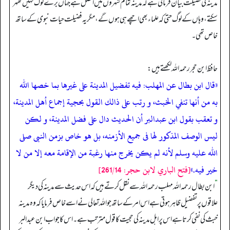
مدینہ کی فضیلت بیان فرمائی ہے کہ مدینہ تمام شہروں میں افضل ہے جہاں برے لوگ نہیں ٹھہر
سکتے، وہاں کے لوگ حتی کہ علماء بھی اچھے ہی ہوں گے، مگر یہ فضیلت حیات نبوی کے ساتھ
خاص تھی۔
حافظ ابن حجر رحمہ اللہ لکھتے ہیں:
«قال ابن بطال عن المهلب: فيه تفضيل المدينة على غيرها بما خصها الله
به من أنها تنفي الخبث، و رتب على ذالك القول بحجية إجماع أهل المدينة،
و تعقب بقول ابن عبدالبر أن الحديث دال على فضل المدينة، و لكن
ليس الوصف المذكور لها فى جميع الأزمنه، بل هو خاص بزمن النبى صلى
الله عليه وسلم لأنه لم يكن يخرج منها رغبة من الإقامة معه إلا من لا
خير فيه.»
[فتح الباري لابن حجر: 261/14]
”
ابن بطال رحمہ اللہ مہلب رحمہ اللہ سے نقل کرتے ہیں کہ اس حدیث سے مدینہ کی دیگر
علاقوں پر تفضیل ظاہر ہوتی ہے اس امر کے ساتھ جو اللہ تعالی نے اسے خاص فرمایا کہ وہ مدینہ
خبث کی نفی کرتا ہے اس پر اہل مدینہ کی حجیت کا قول مترتب ہے۔ اس کا جواب ابن عبدالبر