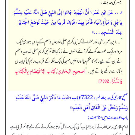
تیسری حدیث:
«. . . عَنْ ابْنِ عُمَرَ،" أَنَّ الْيَهُودَ جَاءُوا إِلَى النَّبِيِّ صَلَّى اللَّهُ عَلَيْهِ وَسَلَّمَ
بِرَجُلٍ وَامْرَأَةٍ زَنَيَا، فَأَمَرَ بِهِمَا، فَرُجِمَا قَرِيبًا مِنْ حَيْثُ تُوضَعُ الْجَنَائِزُ
عِنْدَ الْمَسْجِدِ . . .»
”
. . . ابن عمر رضی اللہ عنہما نے کہ نبی کریم صلی اللہ علیہ وسلم کے پاس یہودی ایک
مرد اور ایک عورت کو لے کر آئے جنہوں نے زنا کیا تھا تو نبی کریم صلی اللہ علیہ وسلم
نے ان کے لیے رجم کا حکم دیا اور انہیں مسجد کی ایک جگہ کے قریب رجم کیا گیا جہاں
[صحيح البخاري/كِتَاب الِاعْتِصَامِ بِالْكِتَابِ
جنازے رکھے جاتے ہیں۔
“
وَالسُّنَّةِ: 7332]
«بَابُ مَا ذَكَرَ النَّبِيُّ صَلَّى اللَّهُ عَلَيْهِ
صحیح بخاری کی حدیث نمبر: 7322 کا باب:
وَسَلَّمَ وَحَضَّ عَلَى اتِّفَاقِ أَهْلِ الْعِلْمِ:»
باب اور حدیث میں مناسبت:
امام بخاری رحمہ اللہ نے ترجمۃ الباب کئی ایک مسائل کو ثابت کرنے کے لیے قائم فرمایا ہے