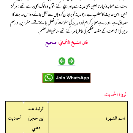
بہت سے صحابہ و خیار تابعین بھی مدینہ سے باہر چلے گئے، تو کیا وہ لوگ بھی برے تھے؟ ہرگز
نہیں، اس حدیث کا مطلب ہے: جو مدینہ کو برا جان کر وہاں سے نکل جائے وہ اس حدیث کا
مصداق ہے، اور رہے صحابہ کرام تو وہ مدینہ کی سکونت کو افضل جانتے تھے، مگر دین اور علم
دین کی اشاعت کے مقصد عظیم کی خاطر باہر گئے تھے، رضی الله عنہم۔
قال الشيخ الألباني:
صحيح
الرواة الحديث:
الرتبة عند
اسم الشهرة
ابن حجر/
أحاديث
ذهبي