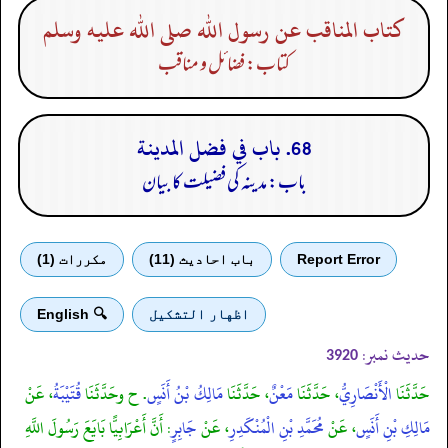
كتاب المناقب عن رسول الله صلى الله عليه وسلم
کتاب: فضائل و مناقب
68. باب في فضل المدينة
باب: مدینہ کی فضیلت کا بیان
Report Error
باب احادیث (11)
مكررات (1)
اظهار التشكيل
🔍 English
حدیث نمبر:
3920
حَدَّثَنَا
الْأَنْصَارِيُّ
، حَدَّثَنَا
مَعْنٌ
، حَدَّثَنَا
مَالِكُ بْنُ أَنَسٍ
. ح وحَدَّثَنَا
قُتَيْبَةُ
، عَنْ
مَالِكِ بْنِ أَنَسٍ
، عَنْ
مُحَمَّدِ بْنِ الْمُنْكَدِرِ
، عَنْ
جَابِرٍ
: أَنَّ أَعْرَابِيًّا بَايَعَ رَسُولَ اللَّهِ