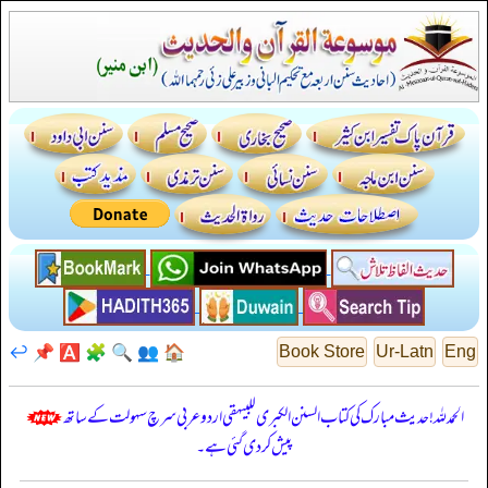
↩️
📌
🅰️
🧩
🔍
👥
🏠
Book Store
Ur-Latn
Eng
الحمدللہ! حدیث مبارک کی کتاب السنن الكبرى للبيهقي اردو عربی سرچ سہولت کے ساتھ
پیش کر دی گئی ہے۔