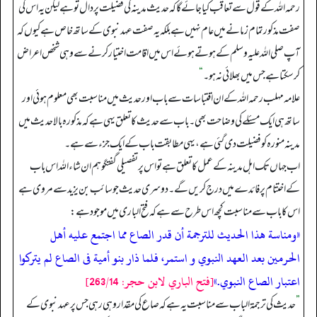
رحمہ اللہ کے قول سے تعاقب کیا جائے گا کہ حدیث مدینہ کی فضیلت پر دال تو ہے لیکن یہ اس کی
صفت مذکور تمام زمانے میں عام نہیں ہے بلکہ یہ صفت عہد نبوی کے ساتھ خاص ہے کیوں کہ
آپ صلی اللہ علیہ وسلم کے ہوتے ہوئے اس میں اقامت اختیار کرنے سے وہی شخص اعراض
کر سکتا ہے جس میں بھلائی نہ ہو۔
“
علامہ مہلب رحمہ اللہ کے ان اقتباسات سے باب اور حدیث میں مناسبت بھی معلوم ہوئی اور
ساتھ ہی ایک مسئلے کی وضاحت بھی۔ باب سے حدیث کا تعلق یہی ہے کہ مذکورہ بالا حدیث میں
مدینہ منورہ کو فضیلت دی گئی ہے، یہی مطابقت باب کے ایک جزء سے ہے۔
اب جہاں تک اہل مدینہ کے عمل کا تعلق ہے تو اس پر تفصیلی گفتگو ہم ان شاء اللہ اس باب
کے اختتام پر فائدے میں درج کریں گے۔ دوسری حدیث جو سائب بن یزید سے مروی ہے
اس کا باب سے مناسبت کچھ اس طرح سے ہے کہ فتح الباری میں موجود ہے:
«ومناسة هذا الحديث للترجمة أن قدر الصاع مما اجتمع عليه أهل
الحرمين بعد العهد النبوي و استمر، فلما ذار بنو أمية فى الصاع لم يتركوا
اعتبار الصاع النبوي.»
[فتح الباري لابن حجر: 263/14]
”
حدیث کی ترجمۃ الباب سے مناسبت یہ ہے کہ صاع کی مقدار وہی رہی جس پر عہد نبوی کے