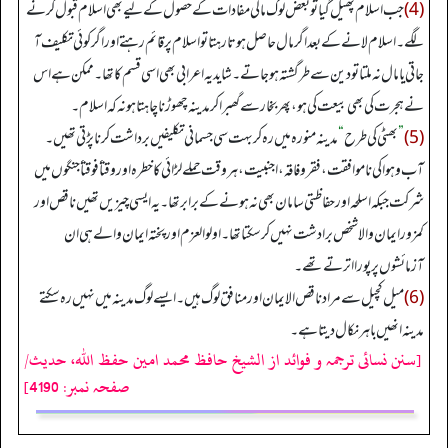
(4)
جب اسلام پھیل گیا تو بعض لوگ مالی مفادات کے حصول کے لیے بھی اسلام قبول کرنے
لگے۔ اسلام لانے کے بعد اگر مال حاصل ہوتا رہتا تو اسلام پر قائم رہتے اور اگر کوئی تکلیف آ
جاتی یا مال نہ ملتا تو دین سے طرگشتہ ہوجاتے۔ شاید یہ اعرابی بھی اسی قسم کا تھا۔ ممکن ہے اس
نے ہجرت کی بھی بیعت کی ہو، پھر بخار سے گھبرا کر مدینہ چھوڑنا چاہتا ہو نہ کہ اسلام۔
(5)
”
بھٹی کی طرح
“
مدینہ منورہ میں رہ کر بہت سی جسمانی تکلیفیں برداشت کرنا پڑتی تھیں۔
آب وہوا کی ناموافقت، فقر وفاقہ، اجنبیت، ہر وقت حملے لڑائی کا خطرہ اور وقتاََ فوقتاََ جنگوں میں
شرکت جبکہ اسلحہ اور حفاظتی سامان بھی نہ ہونے کے برابر تھا۔ یہ ایسی چیزیں تھیں ناقص اور
کمزور ایمان والا شخص برادشت نہیں کرسکتا تھا۔ اولوالعزم اور پختہ ایمان والے ہی ان
آزمائشوں پرپورا اترتے تھے۔
(6)
میل کچیل سے مراد ناقص الایمان اور منافق لوگ ہیں۔ ایسے لوگ مدینہ میں نہیں رہ سکتے
مدینہ انھیں باہر نکال دیتا ہے۔
[سنن نسائی ترجمہ و فوائد از الشیخ حافظ محمد امین حفظ اللہ، حدیث/
صفحہ نمبر: 4190]