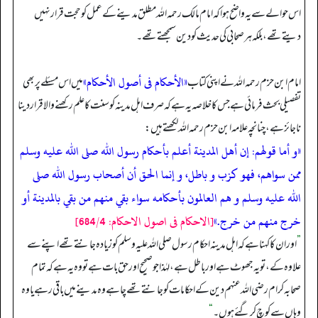
اس حوالے سے یہ واضح ہوا کہ امام مالک رحمہ اللہ مطلق مدینے کے عمل کو حجت قرار نہیں
دیتے تھے، بلکہ ہر صحابی کی حدیث کو دین سمجھتے تھے۔
«الأحكام فى أصول الأحكام»
امام ابن حزم رحمہ اللہ نے اپنی کتاب
میں اس مسئلے پر بھی
تفصیلی بحث فرمائی ہے جس کا خلاصہ یہ ہے کہ صرف اہل مدینہ کو سنت کا علم رکھنے والا قرار دینا
ناجائز ہے، چنانچہ علامہ ابن حزم رحمہ اللہ لکھتے ہیں:
«و أما قولهم: إن أهل المدينة أعلم بأحكام رسول الله صلى الله عليه وسلم
ممن سواهم، فهو كزب و باطل، و إنما الحق أن أصحاب رسول الله صلى
الله عليه وسلم و هم العالمون بأحكامه سواء بقي منهم من بقي بالمدينة أو
خرج منهم من خرج.»
[الاحكام فى اصول الاحكام: 684/4]
”
اور ان کا کہنا ہے کہ اہل مدینہ احکام رسول صلی اللہ علیہ وسلم کو زیادہ جانتے تھے اپنے سے
علاوہ کے، تو یہ جھوٹ ہے اور باطل ہے، لہٰذا جو صحیح اور حق بات ہے تو وہ یہ ہے کہ تمام
صحابہ کرام رضی اللہ عنہم دین کے احکامات کو جانتے تھے چاہے وہ مدینے میں باقی رہے یا وہ
وہاں سے کوچ کر گئے ہوں۔
“