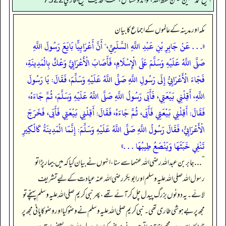
الشيخ محمد حسين ميمن حفظ الله، فوائد و مسائل، تحت الحديث صحيح بخاري 7322
مکہ اور مدینہ کے عالموں کے اجماع کا بیان
«. . . عَنْ جَابِرِ بْنِ عَبْدِ اللَّهِ السَّلَمِيِّ،" أَنَّ أَعْرَابِيًّا بَايَعَ رَسُولَ اللَّهِ
صَلَّى اللَّهُ عَلَيْهِ وَسَلَّمَ عَلَى الْإِسْلَامِ، فَأَصَابَ الْأَعْرَابِيَّ وَعْكٌ بِالْمَدِينَةِ،
فَجَاءَ الْأَعْرَابِيُّ إِلَى رَسُولِ اللَّهِ صَلَّى اللَّهُ عَلَيْهِ وَسَلَّمَ، فَقَالَ: يَا رَسُولَ
اللَّهِ، أَقِلْنِي بَيْعَتِي، فَأَبَى رَسُولُ اللَّهِ صَلَّى اللَّهُ عَلَيْهِ وَسَلَّمَ، ثُمَّ جَاءَهُ،
فَقَالَ: أَقِلْنِي بَيْعَتِي فَأَبَى، ثُمَّ جَاءَهُ، فَقَالَ: أَقِلْنِي بَيْعَتِي فَأَبَى، فَخَرَجَ
الْأَعْرَابِيُّ، فَقَالَ رَسُولُ اللَّهِ صَلَّى اللَّهُ عَلَيْهِ وَسَلَّمَ: إِنَّمَا الْمَدِينَةُ كَالْكِيرِ
تَنْفِي خَبَثَهَا وَيَنْصَعُ طِيبُهَا . . .»
”
. . . جابر بن عبداللہ رضی اللہ عنہما سے سنا، انہوں نے بیان کیا کہ میں بیمار پڑا تو
رسول اللہ صلی اللہ علیہ وسلم اور ابوبکر رضی اللہ عنہ عیادت کے لیے تشریف
لائے۔ یہ دونوں بزرگ پیدل چل کر آئے تھے، پھر نبی کریم صلی اللہ علیہ وسلم پہنچے تو
مجھ پر بے ہوشی طاری تھی۔ نبی کریم صلی اللہ علیہ وسلم نے وضو کیا اور وضو کا پانی مجھ پر