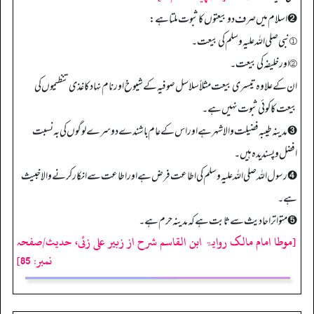
➋ اسلام میں صرف دو بیعتوں کا ثبوت ملتا ہے:
① نبی صلی اللہ علیہ وسلم کی بیعت۔
② اور خلیفہ کی بیعت۔
ان کے علاوہ تیسری بیعت مثلاً سلاسل صوفیہ کے شیوخ اور نام نہاد کاغذی تنظیموں کی
بیعت کا کوئی ثبوت نہیں ہے۔
➌ مدینہ طیبہ فضیلت والا شہر ہے اور اس کے عام باشندے دوسرے لوگوں کی بہ نسبت
افضل و پسندیدہ ہیں۔
➍ رسول اللہ صلی اللہ علیہ وسلم کی اطاعت فرض ہے اور اطاعت سے انکار کرنے والا خبیث
ہے۔
➎ متواتر احادیث سے ثابت ہے کہ مدینہ حرم ہے۔
[موطا امام مالک روایۃ ابن القاسم شرح از زبیر علی زئی، حدیث/صفحہ
نمبر: 85]