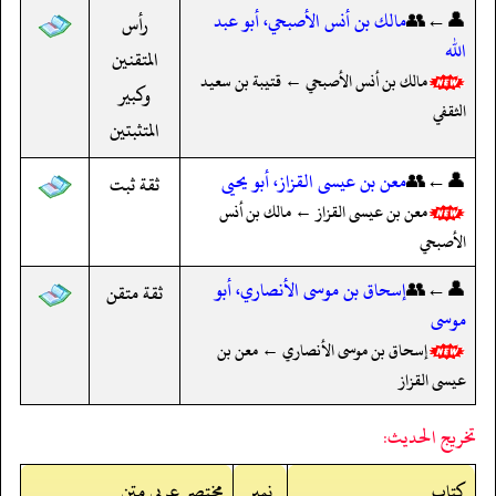
👤←👥
مالك بن أنس الأصبحي، أبو عبد
رأس
الله
المتقنين
مالك بن أنس الأصبحي ← قتيبة بن سعيد
وكبير
الثقفي
المتثبتين
👤←👥
معن بن عيسى القزاز، أبو يحيى
ثقة ثبت
معن بن عيسى القزاز ← مالك بن أنس
الأصبحي
👤←👥
إسحاق بن موسى الأنصاري، أبو
ثقة متقن
موسى
إسحاق بن موسى الأنصاري ← معن بن
عيسى القزاز
تخريج الحديث:
کتاب
نمبر
مختصر عربی متن