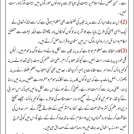
ہے۔ کسی شخص نے اسلام پر بیعت کی ہویا ہجرت پر دونوں صورتوں میں بیعت توڑنا درست
نہیں۔
(2)
اس حدیث مبارکہ سے مدینہ طیبہ کی فضیلت بھی معلوم ہوتی ہے کہ اسے اﷲ تعالیٰ نے
ایک ایسی بھٹی کی طرح بنایا ہے جو شرپسند لوگوں کو نکال باہرپھینکتا ہے جبکہ بیعت سے متعلق
احکام ومسائل ابرارو اخیار لوگ اس میں سکون وقرار حاصل کرتے ہیں۔
(3)
ظاہر الفاظ سے معلوم ہوتا ہے کہ مدینہ طیبہ سے نکل جانے والے لوگ مذموم ہیں۔ لیکن
کلی طور پر یہ بات درست نہیں ہے کیونکہ صحابہ کرام رضی اللہ عنہم کی بہت بڑی تعداد نے مدینہ
کو خیر باد کہہ کر دوسرے مقامات پر بسیرا کر لیا تھا۔ بعد میں بھی کئی اصحاب العلم فضلاء نے مدینہ
چھوڑا۔ اصل بات یہ ہے کہ ان لوگوں کا مدینہ سے نکلنا مذموم ومکروہ ہے جنھیں مدینہ میں رہنا
پسند، یعنی مدینہ سے کراہت اور بے رغبتی کرتے ہوئے اس سے نکل جائیں جیسا کہ اس اعرابی
نے کیا تھا، تاہم جن لوگوں نے صحیح اور درست مقاصد کی خاطر مدینے کو خیر باد کہا، جیسے تبلیغ
دین اور علم کی نشر واشاعت کے لیے، کفار و مشرکین کے علاقے فتح کرنے، سرحدوں کی
حفاظت کرنے اور دشمنان دین واسلام کے ساتھ جہاد کرنے کے لیے تو اس میں کوئی حرج
نہیں، اور نہ یہ اعمال حدیث میں وارد مذمت کے مصداق ہی ہیں۔