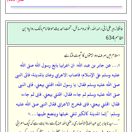
حافظ زبير على زئي رحمه الله، فوائد و مسائل، تحت الحديث موطا امام مالك رواية ابن
القاسم 634
اسلام میں صرف دو بیعتوں کا ثبوت ملتا ہے
«. . . عن جابر بن عبد الله: ان اعرابيا بايع رسول الله صلى الله
عليه وسلم على الإسلام، فاصاب الاعرابي وعك بالمدينة، فاتى النبى
صلى الله عليه وسلم فقال: يا رسول الله، اقلني بيعتي. فابى النبى
صلى الله عليه وسلم ثم جاءه فقال: اقلني بيعتي. فابى ثم جاءه
فقال: اقلني بيعتي، فابى فخرج الاعرابي فقال النبى صلى الله عليه
وسلم:
”
إنما المدينة كالكير تنفي خبثها وينصع طيبها . . .»
”
. . . سیدنا جابر بن عبداللہ (الانصاری رضی اللہ عنہ) سے روایت ہے کہ ایک اعرابی