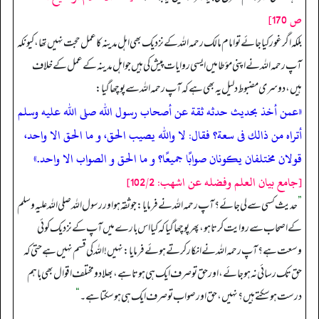
ص 170]
بلکہ اگر غور کیا جائے تو امام مالک رحمہ اللہ کے نزدیک بھی اہل مدینہ کا عمل حجت نہیں تھا، کیونکہ
آپ رحمہ اللہ نے اپنی مؤطا میں ایسی روایات پیش کی ہیں جو اہل مدینہ کے عمل کے خلاف
ہیں، دوسری مضبوط دلیل یہ بھی ہے کہ آپ رحمہ اللہ سے پوچھا گیا:
«عمن أخذ بحديث حدثه ثقة عن أصحاب رسول الله صلى الله عليه وسلم
أتراه من ذالك فى سعة؟ فقال: لا والله يصيب الحق، و ما الحق الا واحد،
قولان مختلفان يكونان صوابًا جميعًا؟ و ما الحق و الصواب الا واحد.»
[جامع بيان العلم وفضله عن اشهب: 102/2]
”
حدیث کسی سے لی جائے؟ آپ رحمہ اللہ نے فرمایا: جو ثقہ ہو اور رسول اللہ صلی اللہ علیہ وسلم
کے اصحاب سے روایت کرتا ہو، پھر پوچھا گیا کہ کیا اس بارے میں آپ کے نزدیک کوئی
وسعت ہے؟ آپ رحمہ اللہ نے انکار کرتے ہوئے فرمایا: نہیں! اللہ کی قسم نہیں ہے حتی کہ
حق تک رسائی نہ ہو جائے، اور حق تو صرف ایک ہی ہوتا ہے، بھلا دو مختلف اقوال بھی باہم
درست ہو سکتے ہیں؟ نہیں، حق اور صواب تو صرف ایک ہی ہو سکتا ہے۔
“