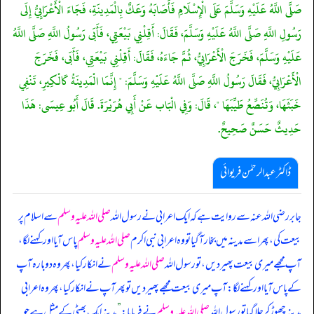
صَلَّى اللَّهُ عَلَيْهِ وَسَلَّمَ عَلَى الْإِسْلَامِ فَأَصَابَهُ وَعَكٌ بِالْمَدِينَةِ، فَجَاءَ الْأَعْرَابِيُّ إِلَى
رَسُولِ اللَّهِ صَلَّى اللَّهُ عَلَيْهِ وَسَلَّمَ، فَقَالَ: أَقِلْنِي بَيْعَتِي، فَأَبَى رَسُولُ اللَّهِ صَلَّى اللَّهُ
عَلَيْهِ وَسَلَّمَ، فَخَرَجَ الْأَعْرَابِيُّ، ثُمَّ جَاءَهُ، فَقَالَ: أَقِلْنِي بَيْعَتِي، فَأَبَى، فَخَرَجَ
الْأَعْرَابِيُّ، فَقَالَ رَسُولُ اللَّهِ صَلَّى اللَّهُ عَلَيْهِ وَسَلَّمَ: " إِنَّمَا الْمَدِينَةُ كَالْكِيرِ، تَنْفِي
خَبَثَهَا، وَتُنَصِّعُ طَيِّبَهَا "، قَالَ: وَفِي الْبَاب عَنْ أَبِي هُرَيْرَةَ. قَالَ أَبُو عِيسَى: هَذَا
حَدِيثٌ حَسَنٌ صَحِيحٌ.
ڈاکٹر عبدالرحمٰن فریوائی
جابر رضی الله عنہ سے روایت ہے کہ
ایک اعرابی نے رسول اللہ
صلی اللہ علیہ وسلم
سے اسلام پر
بیعت کی، پھر اسے مدینہ میں بخار آ گیا تو وہ اعرابی نبی اکرم
صلی اللہ علیہ وسلم
پاس آیا اور کہنے لگا،
آپ مجھے میری بیعت پھیر دیں، تو رسول اللہ
صلی اللہ علیہ وسلم
نے انکار کیا، پھر وہ دوبارہ آپ
کے پاس آیا اور کہنے لگا: آپ میری بیعت مجھے پھیر دیں تو پھر آپ نے انکار کیا، پھر وہ اعرابی
مدینہ چھوڑ کر چلا گیا تو رسول اللہ
صلی اللہ علیہ وسلم
نے فرمایا:
”
مدینہ ایک بھٹی کے مثل ہے جو