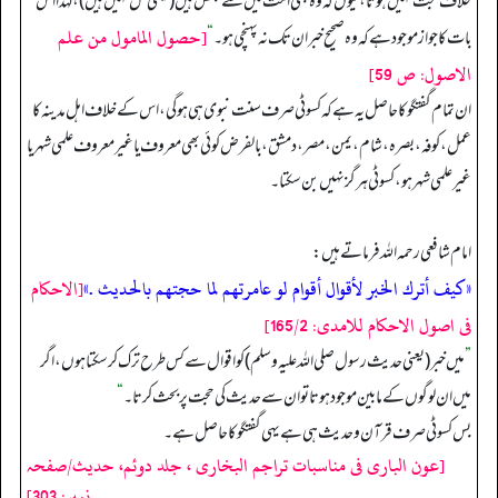
خلاف حجت نہیں ہوتا، کیوں کہ وہ بھی امت میں سے بعض ہیں (یعنی کل نہیں ہیں)، لہٰذا اس
[حصول المامول من علم
بات کا جواز موجود ہے کہ وہ صحیح خبر ان تک نہ پہنچی ہو۔
“
الاصول: ص 59]
ان تمام گفتگو کا حاصل یہ ہے کہ کسوٹی صرف سنت نبوی ہی ہو گی، اس کے خلاف اہل مدینہ کا
عمل، کوفہ، بصرہ، شام، یمن، مصر، دمشق، بالفرض کوئی بھی معروف یا غیر معروف علمی شہر یا
غیر علمی شہر ہو، کسوٹی ہرگز نہیں بن سکتا۔
امام شافعی رحمہ اللہ فرماتے ہیں:
«كيف أترك الخبر لأقوال أقوام لو عامرتهم لما حجتهم بالحديث .»
[الاحكام
فى اصول الاحكام للامدی: 165/2]
”
میں خبر (یعنی حدیث رسول صلی اللہ علیہ وسلم ) کو اقوال سے کس طرح ترک کر سکتا ہوں، اگر
میں ان لوگوں کے مابین موجود ہوتا تو ان سے حدیث کی حجت پر بحث کرتا۔
“
بس کسوٹی صرف قرآن و حدیث ہی ہے یہی گفتگو کا حاصل ہے۔
[عون الباری فی مناسبات تراجم البخاری ، جلد دوئم، حدیث/صفحہ
نمبر: 303]