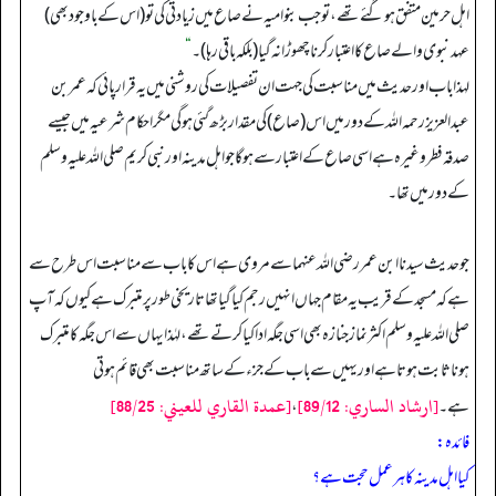
اہل حرمین متفق ہو گئے تھے، تو جب بنو امیہ نے صاع میں زیادتی کی تو (اس کے باوجود بھی)
عہد نبوی والے صاع کا اعتبار کرنا چھوڑا نہ گیا (بلکہ باقی رہا)۔
“
لہذا باب اور حدیث میں مناسبت کی جہت ان تفصیلات کی روشنی میں یہ قرار پائی کہ عمر بن
عبدالعزیز رحمہ اللہ کے دور میں اس (صاع) کی مقدار بڑھ گئی ہو گی مگر احکام شرعیہ میں جیسے
صدقہ فطر وغیرہ ہے اسی صاع کے اعتبار سے ہو گا جو اہل مدینہ اور نبی کریم صلی اللہ علیہ وسلم
کے دور میں تھا۔
جو حدیث سیدنا ابن عمر رضی اللہ عنہما سے مروی ہے اس کا باب سے مناسبت اس طرح سے
ہے کہ مسجد کے قریب یہ مقام جہاں انہیں رجم کیا گیا تھا تاریخی طور پر متبرک ہے کیوں کہ آپ
صلی اللہ علیہ وسلم اکثر نماز جنازہ بھی اسی جگہ ادا کیا کرتے تھے، لہٰذا یہاں سے اس جگہ کا متبرک
ہونا ثابت ہوتا ہے اور یہیں سے باب کے جزء کے ساتھ مناسبت بھی قائم ہوتی
[ارشاد الساري: 89/12]
[عمدة القاري للعيني: 88/25]
ہے۔
،
فائدہ:
کیا اہل مدینہ کا ہر عمل حجت ہے؟