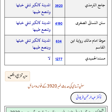
جامع الترمذي
المدينة كالكير تنفي خبثها
3920
وتنصع طيبها
سنن النسائى الصغرى
المدينة كالكير تنفي خبثها
4190
وتنصع طيبها
موطا امام مالك رواية ابن
المدينة كالكير تنفي خبثها
634
القاسم
وينصع طيبها
مسندالحميدي
لا
1277
مزید تخریج دیکھیں
سنن ترمذی کی حدیث نمبر 3920 کے فوائد و مسائل
ڈاکٹر عبدالرحمٰن فریوائی