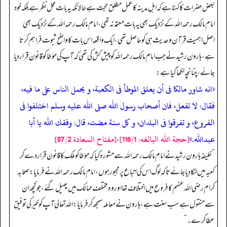
بعض حضرات کا کہنا ہے کہ اہل مدینہ کا عمل مطلق حجت ہے حالانکہ یہ بات محل نظر ہے بلکہ خود
امام مالک رحمہ اللہ کے نزدیک بھی یہ بات معتمد نہ تھی، امام مالک رحمہ اللہ کے نزدیک بھی
اصل اہمیت قرآن و حدیث ہی کو حاصل تھی، ایک واقعہ اس بات کا واضح ثبوت فراہم کرتا
ہے، ہارون رشید نے جب امام مالک رحمہ اللہ کو پیش کش کی تھی کہ آپ کی مؤطا کو قانون قرار دیا
جائے، چنانچہ لکھا گیا ہے:
«انه شاور مالكا فى أن يعلق الموطأ فى الكعبة، و يحمل الناس على ما فيه،
فقال: لا تفعل، فان أصحاب رسول الله صلى الله عليه وسلم اختلفوا فى
الفروع، و تفرقوا فى البلدان، و كل سنة مضت، قال: وفقك الله يا أبا
عبدالله.»
[حجة الله البالغه: 116/1]
[مفتاح السعادة 87/2]
،
”
خلیفہ ہارون رشید نے امام مالک رحمہ اللہ سے مشورہ کیا کہ مؤطا کو ملک کا قانون قرار دے کر
کعبہ میں لٹکا دیا جائے تاکہ لوگ اس کی اتباع پر مجبور ہوں، امام مالک رحمہ اللہ نے فرمایا: صحابہ
کرام رضی اللہ عنہم کا فروع میں اختلاف تھا اور وہ مختلف ممالک میں پھیل گئے، جو کچھ ان
سے منقول ہے سب سنت ہے، ہارون نے معاملہ سمجھ کر فرمایا: اللہ تعالی آپ کو خیر کی توفیق
عطا کرے۔
“