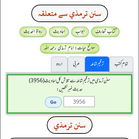
سنن ترمذي سے متعلقہ
کتاب تعارف
ابواب
احادیث
رواۃ الحدیث
سوانح حیات: امام ترمذی رحمہ اللہ
تمام کتب
ترقیم شاملہ
عربی
اردو
سنن ترمذی میں ترقیم شاملہ سے تلاش کل احادیث (3956)
حدیث نمبر لکھیں:
سنن ترمذي