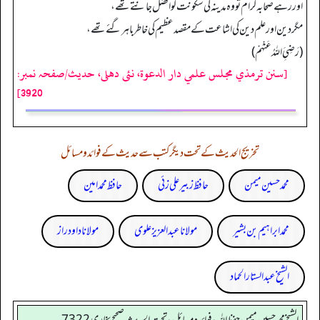
اور رہے صحابہ کرام تو وہ مدینہ کی سکونت کو افضل جانتے تھے،
مگر دین اور علم دین کی اشاعت کے مقصد عظیم کی خاطر باہر گئے تھے،
(رَضِیَِ اللہُ عَنْهُمْ)
[سنن ترمذي مجلس علمي دار الدعوة، نئى دهلى، حدیث/صفحہ نمبر:
3920]
تخریج الحدیث کے تحت دیگر کتب سے حدیث کے فوائد و مسائل
محمد حسین میمن
حافظ زبیر علی زئی
حافظ محمد امین
محمد ابراہیم بن بشیر
مولانا عبد العزیز علوی
مولانا داود راز
الشیخ عبدالستار الحماد