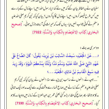
چھڑکا، اس سے مجھے افاقہ ہوا تو میں نے عرض کیا: یا رسول اللہ! اور بعض اوقات
سفیان نے یہ الفاظ بیان کئے کہ میں نے کہا: یا رسول اللہ! میں اپنے مال کے بارے
میں کس طرح فیصلہ کروں، میں اپنے مال کا کیا کروں؟ بیان کیا کہ نبی کریم صلی اللہ علیہ
[صحيح
وسلم نے کوئی جواب نہیں دیا، یہاں تک کہ میراث کی آیت نازل ہوئی۔
“
البخاري/كِتَاب الِاعْتِصَامِ بِالْكِتَابِ وَالسُّنَّةِ: 7322]
دوسری حدیث:
«. . . عَنْ الْجُعَيْدِ، سَمِعْتُ السَّائِبَ بْنَ يَزِيدَ، يَقُولُ:" كَانَ الصَّاعُ عَلَى
عَهْدِ النَّبِيِّ صَلَّى اللَّهُ عَلَيْهِ وَسَلَّمَ مُدًّا وَثُلُثًا بِمُدِّكُمُ الْيَوْمَ"، وَقَدْ زِيدَ
فِيهِ سَمِعَ الْقَاسِمُ بْنُ مَالِكٍ الْجُعَيْدَ . . .»
”
. . . جعید نے، انہوں نے سائب بن یزید سے سنا، انہوں نے بیان کیا کہ نبی کریم
صلی اللہ علیہ وسلم کے زمانے میں صاع تمہارے وقت کی مد سے ایک مد اور ایک تہائی
مد کا ہوتا تھا، پھر صاع کی مقدار بڑھ گئی یعنی عمر بن عبدالعزیز کے زمانہ میں وہ چار مد کا ہو
[صحيح البخاري/كِتَاب الِاعْتِصَامِ بِالْكِتَابِ وَالسُّنَّةِ: 7330]
گیا۔
“