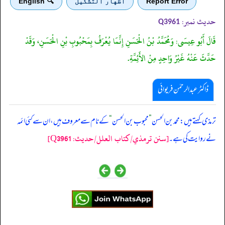
Report Error
اظهار التشكيل
🔍 English
حدیث نمبر:
Q3961
قَالَ أَبُو عِيسَى: وَمُحَمَّدُ بْنُ الْحَسَنِ إِنَّمَا يُعْرَفُ بِمَحْبُوبِ بْنِ الْحَسَنِ، وَقَدْ
حَدَّثَ عَنْهُ غَيْرُ وَاحِدٍ مِنْ الأَئِمَّةِ.
ڈاکٹر عبدالرحمٰن فریوائی
‏‏‏‏ ترمذی کہتے ہیں: محمد بن الحسن
”
محبوب بن الحسن
“
کے نام سے معروف ہیں، ان سے کئی ائمہ
[سنن ترمذي/کتاب العلل/حدیث: Q3961]
نے روایت کی ہے۔