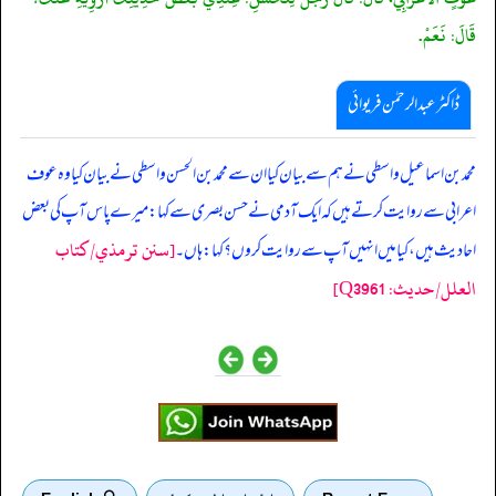
قَالَ: نَعَمْ.
ڈاکٹر عبدالرحمٰن فریوائی
‏‏‏‏ محمد بن اسماعیل واسطی نے ہم سے بیان کیا ان سے محمد بن الحسن واسطی نے بیان کیا وہ عوف
اعرابی سے روایت کرتے ہیں کہ ایک آدمی نے حسن بصری سے کہا: میرے پاس آپ کی بعض
[سنن ترمذي/کتاب
احادیث ہیں، کیا میں انہیں آپ سے روایت کروں؟ کہا: ہاں۔
العلل/حدیث: Q3961]