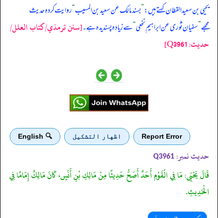
‏‏‏‏ یحیی بن سعید القطان کہتے ہیں:
”
بسند مالک عن سعید بن المسیب
“
روایت کردہ حدیث
[سنن ترمذي/کتاب العلل/
مجھے
”
سفیان ثوری عن ابراہیم نخعی
“
سے زیادہ پسندیدہ ہے۔
حدیث: Q3961]
Report Error
اظهار التشكيل
🔍 English
حدیث نمبر:
Q3961
قَالَ يَحْيَى: مَا فِي الْقَوْمِ أَحَدٌ أَصَحُّ حَدِيثًا مِنْ مَالِكِ بْنِ أَنَسٍ، كَانَ مَالِكٌ إِمَامًا فِي
الْحَدِيثِ.