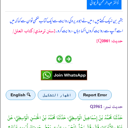
ڈاکٹر عبدالرحمٰن فریوائی
‏‏‏‏ بشیر بن نہیک کہتے ہیں: میں نے ابوہریرہ کی روایت سے ایک کتاب لکھی تو ان سے کہا کہ میں
[سنن ترمذي/کتاب العلل/
اسے آپ سے روایت کروں؟ کہا: ہاں، روایت کرو۔
حدیث: Q3961]
Report Error
اظهار التشكيل
🔍 English
حدیث نمبر:
Q3961
حَدَّثَنَا مُحَمَّدُ بْنُ إِسْمَاعِيلَ الْوَاسِطِيُّ، حَدَّثَنَا مُحَمَّدُ بْنُ الْحَسَنِ الْوَاسِطِيُّ، عَنْ
عَوْفٍ الأَعْرَابِيِّ، قَالَ: قَالَ رَجُلٌ لِلْحَسَنِ: عِنْدِي بَعْضُ حَدِيثِكَ أَرْوِيهِ عَنْكَ؟