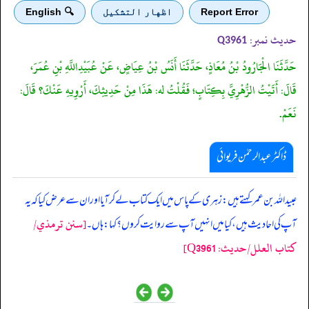
Report Error
اظهار التشكيل
🔍 English
حدیث نمبر:
Q3961
حَدَّثَنَا الْجَارُودُ بْنُ مُعَاذٍ، حَدَّثَنَا أَنَسُ بْنُ عِيَاضٍ، عَنْ عُبَيْدِاللَّهِ بْنِ عُمَرَ،
قَالَ: أَتَيْتُ الزُّهْرِيَّ بِكِتَابٍ؛ فَقُلْتُ له: هَذَا مِنْ حَدِيثِكَ، أَرْوِيهِ عَنْكَ؟ قَالَ:
نَعَمْ.
ڈاکٹر عبدالرحمٰن فریوائی
‏‏‏‏ عبیداللہ بن عمر کہتے ہیں: زہری کے پاس میں ایک کتاب لے کر آیا اور ان سے عرض کیا کہ یہ
[سنن ترمذي/
آپ کی احادیث ہیں، کیا میں انہیں آپ سے روایت کروں؟ کہا: ہاں۔
کتاب العلل/حدیث: Q3961]