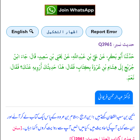
Report Error
اظهار التشكيل
🔍 English
حدیث نمبر:
Q3961
حَدَّثَنَا أَبُو بَكْرٍ، عَنْ عَلِيِّ بْنِ عَبْدِاللَّهِ، عَنْ يَحْيَى بْنِ سَعِيدٍ، قَالَ: جَاءَ ابْنُ
جُرَيْجٍ إِلَى هِشَامِ بْنِ عُرْوَةَ بِكِتَابٍ، فَقَالَ: هَذَا حَدِيثُكَ أَرْوِيهِ عَنْكَ؟ فَقَالَ:
نَعَمْ.
ڈاکٹر عبدالرحمٰن فریوائی
‏‏‏‏ یحیی بن سعید القطان کہتے ہیں: ابن جریج، ہشام بن عروہ کے پاس ایک کتاب لے کر آئے اور
[سنن
ان سے کہا یہ آپ کی احادیث ہیں، کیا میں انہیں آپ سے روایت کروں؟ کہا: ہاں۔
ترمذي/کتاب العلل/حدیث: Q3961]