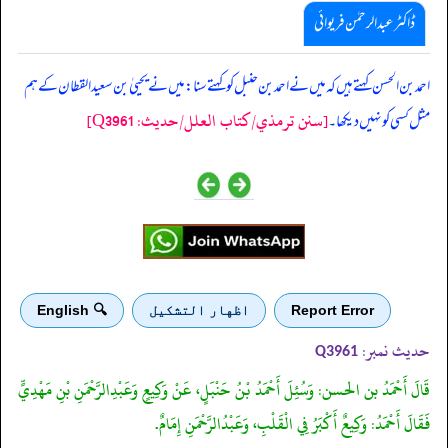
ڈاکٹر عبدالرحمٰن فریوائی
‏‏‏‏ احمد بن الحسن کہتے ہیں کہ میں نے احمد بن حنبل کو کہتے سنا: میں نے یحییٰ بن سعید القطان کے ہم
[سنن ترمذي/کتاب العلل/حدیث: Q3961]
مثل کسی کو نہیں دیکھا۔
Report Error
اظهار التشكيل
🔍 English
حدیث نمبر:
Q3961
قَالَ أَحْمَدُ بن الحسن: وَسُئِلَ أَحْمَدُ بْنُ حَنْبَلٍ، عَنْ وَكِيعٍ وَعَبْدِالرَّحْمَنِ بْنِ مَهْدِيٍّ
فَقَالَ أَحْمَدُ: وَكِيعٌ أَكْبَرُ فِي الْقَلْبِ، وَعَبْدُالرَّحْمَنِ إِمَامٌ.