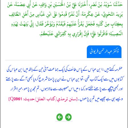
حَدَّثَنَا سُوَيْدُ بْنُ نَصْرٍ، أَخْبَرَنَا عَلِيُّ بْنُ الْحُسَيْنِ بْنِ وَاقِدٍ، عَنْ أَبِي عِصْمَةَ، عَنْ
يَزِيدَ النَّحْوِيِّ، عَنْ عِكْرِمَةَ: أَنَّ نَفَرًا قَدِمُوا عَلَى ابْنِ عَبَّاسٍ مِنْ أَهْلِ الطَّائِفِ
بِكِتَابٍ مِنْ كُتُبِهِ فَجَعَلَ يَقْرَأُ عَلَيْهِمْ فَيُقَدِّمُ وَيُؤَخِّرُ فَقَالَ: إِنِّي بَلِهْتُ لِهَذِهِ
الْمُصِيبَةِ؛ فَاقْرَئُوا عَلَيَّ؛ فَإِنَّ إِقْرَارِي بِهِ كَقِرَائَتِي عَلَيْكُمْ.
ڈاکٹر عبدالرحمٰن فریوائی
‏‏‏‏ عکرمہ کہتے ہیں: ابن عباس کے پاس طائف کی ایک جماعت آئی جن کے ہاتھ میں ابن عباس کی
کتابوں میں سے ایک کتاب تھی، تو ابن عباس نے ان پر پڑھنا شروع کر دیا کبھی آگے سے پڑھتے
اور کبھی پیچھے سے پڑھنے لگتے اور کہا: میں اس مصیبت سے عاجز ہوں، تم مجھ پر پڑھو، میرا اقرار
[سنن ترمذي/کتاب العلل/حدیث: Q3961]
ویسے ہی ہے جیسے میں تم پر پڑھوں۔