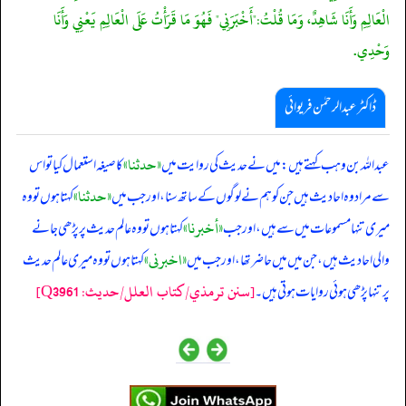
الْعَالِمِ وَأَنَا شَاهِدٌ، وَمَا قُلْتُ:"أَخْبَرَنِي" فَهُوَ مَا قَرَأْتُ عَلَى الْعَالِمِ يَعْنِي وَأَنَا
وَحْدِي.
ڈاکٹر عبدالرحمٰن فریوائی
«حدثنا»
‏‏‏‏ عبداللہ بن وہب کہتے ہیں: میں نے حدیث کی روایت میں
کا صیغہ استعمال کیا تو اس
«حدثنا»
سے مراد وہ احادیث ہیں جن کو ہم نے لوگوں کے ساتھ سنا، اور جب میں
کہتا ہوں تو وہ
«أخبرنا»
میری تنہا مسموعات میں سے ہیں، اور جب
کہتا ہوں تو وہ عالم حدیث پر پڑھی جانے
«اخبرنی»
والی احادیث ہیں، جن میں میں حاضر تھا، اور جب میں
کہتا ہوں تو وہ میری عالم حدیث
[سنن ترمذي/کتاب العلل/حدیث: Q3961]
پر تنہا پڑھی ہوئی روایات ہوتی ہیں۔