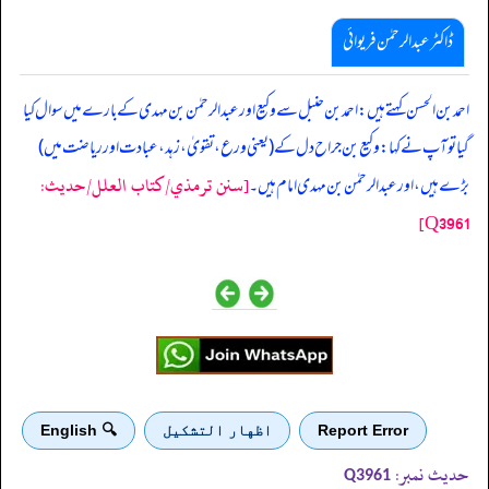
ڈاکٹر عبدالرحمٰن فریوائی
‏‏‏‏ احمد بن الحسن کہتے ہیں: احمد بن حنبل سے وکیع اور عبدالرحمٰن بن مہدی کے بارے میں سوال کیا
گیا تو آپ نے کہا: وکیع بن جراح دل کے (یعنی ورع، تقویٰ، زہد، عبادت اور ریاضت میں)
[سنن ترمذي/کتاب العلل/حدیث:
بڑے ہیں، اور عبدالرحمٰن بن مہدی امام ہیں۔
Q3961]
Report Error
اظهار التشكيل
🔍 English
حدیث نمبر:
Q3961