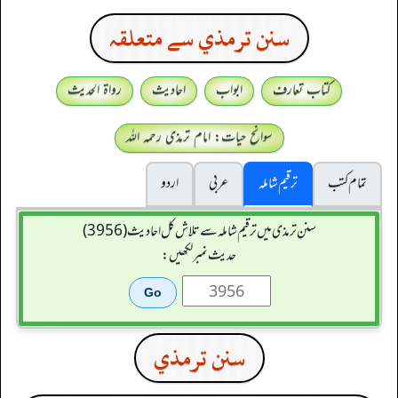
سنن ترمذي سے متعلقہ
کتاب تعارف
ابواب
احادیث
رواۃ الحدیث
سوانح حیات: امام ترمذی رحمہ اللہ
تمام کتب
ترقیم شاملہ
عربی
اردو
سنن ترمذی میں ترقیم شاملہ سے تلاش کل احادیث (3956)
حدیث نمبر لکھیں:
سنن ترمذي