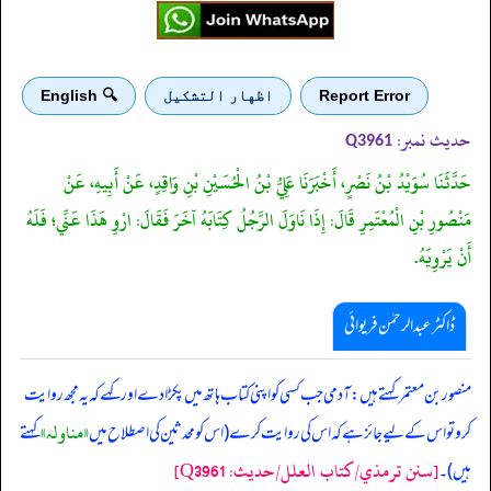
Report Error
اظهار التشكيل
🔍 English
حدیث نمبر:
Q3961
حَدَّثَنَا سُوَيْدُ بْنُ نَصْرٍ، أَخْبَرَنَا عَلِيُّ بْنُ الْحُسَيْنِ بْنِ وَاقِدٍ، عَنْ أَبِيهِ، عَنْ
مَنْصُورِ بْنِ الْمُعْتَمِرِ قَالَ: إِذَا نَاوَلَ الرَّجُلُ كِتَابَهُ آخَرَ فَقَالَ: ارْوِ هَذَا عَنِّي؛ فَلَهُ
أَنْ يَرْوِيَهُ.
ڈاکٹر عبدالرحمٰن فریوائی
‏‏‏‏ منصور بن معتمر کہتے ہیں: آدمی جب کسی کو اپنی کتاب ہاتھ میں پکڑا دے اور کہے کہ یہ مجھ روایت
«مناولہ»
کرو تو اس کے لیے جائز ہے کہ اس کی روایت کرے (اس کو محدثین کی اصطلاح میں
کہتے
[سنن ترمذي/کتاب العلل/حدیث: Q3961]
ہیں)۔