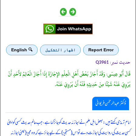
Report Error
اظهار التشكيل
🔍 English
حدیث نمبر:
Q3961
قَالَ أَبُو عِيسَى: وَقَدْ أَجَازَ بَعْضُ أَهْلِ الْعِلْمِ الإِجَازَةَ إِذَا أَجَازَ الْعَالِمُ لأَحَدٍ أَنْ
يَرْوِيَ عَنْهُ شَيْئًا مِنْ حَدِيثِهِ فَلَهُ أَنْ يَرْوِيَ عَنْهُ.
ڈاکٹر عبدالرحمٰن فریوائی
‏‏‏‏ امام ترمذی کہتے ہیں: بعض اہل علم نے اجازئہ حدیث کو جائز کہا ہے، جب عالم حدیث کسی کو اپنی
کسی حدیث کی روایت کی اجازت دے تو اس (مستجیز) کے لیے جائز ہے کہ وہ مجیز (یعنی اجازئہ