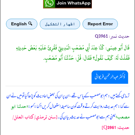
Report Error
اظهار التشكيل
🔍 English
حدیث نمبر:
Q3961
قَالَ أَبُو عِيسَى: كُنَّا عِنْدَ أَبِي مُصْعَبٍ الْمَدِينِيِّ فَقُرِئَ عَلَيْهِ بَعْضُ حَدِيثِهِ
فَقُلْتُ لَهُ: كَيْفَ نَقُولُ؟ فَقَالَ: قُلْ: حَدَّثَنَا أَبُو مُصْعَبٍ.
ڈاکٹر عبدالرحمٰن فریوائی
‏‏‏‏ ترمذی کہتے ہیں: ہم ابو مصعب کے پاس تھے، ان پر ان کی بعض احادیث کو پڑھا گیا تو میں نے ان
«حدثنا ابو
سے کہا: ہم حدیث روایت کرتے وقت کون سا صیغہ استعمال کریں؟ کہا: کہو:
مصعب»
[سنن ترمذي/کتاب العلل/
یعنی ہم سے ابومصعب نے حدیث بیان کی۔
حدیث: Q3961]