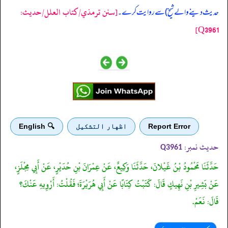
[سنن ترمذي/کتاب العلل/حدیث:
حدیث دینے والے شیخ) سے روایت کرے۔
Q3961]
Report Error
اظهار التشكيل
🔍 English
حدیث نمبر:
Q3961
حَدَّثَنَا مَحْمُودُ بْنُ غَيْلانَ، حَدَّثَنَا وَكِيعٌ، عَنْ عِمْرَانَ بْنِ حُدَيْرٍ، عَنْ أَبِي مِجْلَزٍ،
عَنْ بَشِيرِ بْنِ نَهِيكٍ قَالَ: كَتَبْتُ كِتَابًا عَنْ أَبِي هُرَيْرَةَ؛ فَقُلْتُ: أَرْوِيهِ عَنْكَ؟
قَالَ: نَعَمْ.