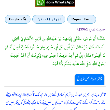
Report Error
اظهار التشكيل
🔍 English
حدیث نمبر:
Q3961
حَدَّثَنَا أَبُو مُوسَى، حَدَّثَنِي إِبْرَاهِيمُ بْنُ عَبْدِاللَّهِ بْنِ قُرَيْمٍ الأَنْصَارِيُّ قَاضِي
الْمَدِينَةِ، قَالَ: مَرَّ مَالِكُ بْنُ أَنَسٍ عَلَى أَبِي حَازِمٍ وَهُوَ جَالِسٌ؛ فَجَازَهُ فَقِيلَ لَهُ: لِمَ
لَمْ تَجْلِسْ؟ فَقَالَ: إِنِّي لَمْ أَجِدْ مَوْضِعًا أَجْلِسُ فِيهِ، وَكَرِهْتُ أَنْ آخُذَ حَدِيثَ
رَسُولِ اللَّهِ صَلَّى اللَّهُ عَلَيْهِ وَسَلَّمَ وَأَنَا قَائِمٌ.
ڈاکٹر عبدالرحمٰن فریوائی
‏‏‏‏ قاضی مدینہ ابراہیم بن عبداللہ بن قریم انصاری کہتے ہیں: امام مالک کا گزر ابوحازم پر ہوا تو وہ بیٹھے
تھے، آگے گزر گئے، تو ان سے کہا گیا کہ آپ کیوں نہیں بیٹھے؟ کہا: مجھے بیٹھنے کی کوئی جگہ نہیں ملی