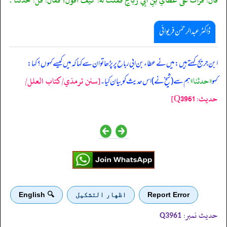
ڈاکٹر عبدالرحمٰن فریوائی
‏‏‏‏ ابن جریج کہتے ہیں: میں نے عطاء بن ابی رباح پر پڑھا تو ان سے کہا کہ میں کیسے کہوں؟ کہا:
«حدثنا»
[سنن ترمذي/کتاب العلل/
کہو
ہم سے (شیخ نے) اس حدیث کو بیان کیا۔
حدیث: Q3961]
Report Error
اظهار التشكيل
🔍 English
حدیث نمبر:
Q3961