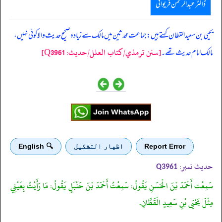
ڈاکٹر عبدالرحمٰن فریوائی
‏‏‏‏ یحیی بن سعید القطان کہتے ہیں: جماعت محدثین میں مالک سے زیادہ صحیح حدیث والا کوئی نہیں،
[سنن ترمذي/کتاب العلل/حدیث: Q3961]
مالک امام حدیث تھے۔
Report Error
اظهار التشكيل
🔍 English
حدیث نمبر:
Q3961
سَمِعْت أَحْمَدَ بْنَ الْحَسَنِ يَقُولُ: سَمِعْتُ أَحْمَدَ بْنَ حَنْبَلٍ يَقُولُ: مَا رَأَيْتُ بِعَيْنِي
مِثْلَ يَحْيَى بْنِ سَعِيدٍ الْقَطَّانِ.