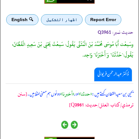
Report Error
اظهار التشكيل
🔍 English
حدیث نمبر:
Q3961
وسَمِعْت أَبَا مُوسَى مُحَمَّدَ بْنَ الْمُثَنَّى يَقُولُ: سَمِعْتُ يَحْيَى بْنَ سَعِيدٍ الْقَطَّانَ،
يَقُولُ:"حَدَّثَنَا" وَ"أَخْبَرَنَا" وَاحِد.
ڈاکٹر عبدالرحمٰن فریوائی
«حدثنا»
«أخبرنا»
[سنن
‏‏‏‏ یحیی بن سعید القطان کہتے ہیں:
اور
دونوں ہم معنی لفظ ہیں۔
ترمذي/کتاب العلل/حدیث: Q3961]