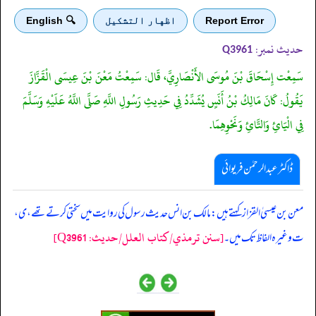
Report Error
اظهار التشكيل
🔍 English
حدیث نمبر:
Q3961
سَمِعْت إِسْحَاقَ بْنَ مُوسَى الأَنْصَارِيَّ، قَال: سَمِعْتُ مَعْنَ بْنَ عِيسَى الْقَزَّازَ
يَقُولُ: كَانَ مَالِكُ بْنُ أَنَسٍ يُشَدِّدُ فِي حَدِيثِ رَسُولِ اللَّهِ صَلَّى اللَّهُ عَلَيْهِ وَسَلَّمَ
فِي الْيَائِ وَالتَّائِ وَنَحْوِهِمَا.
ڈاکٹر عبدالرحمٰن فریوائی
‏‏‏‏ معن بن عیسیٰ القزاز کہتے ہیں: مالک بن انس حدیث رسول کی روایت میں سختی کرتے تھے، ی،
[سنن ترمذي/کتاب العلل/حدیث: Q3961]
ت وغیرہ الفاظ تک میں۔