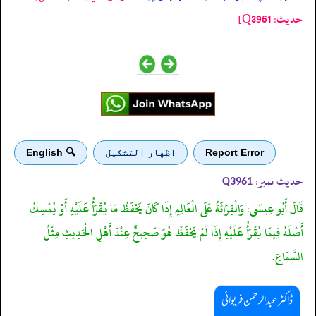
حدیث: Q3961]
Report Error
اظهار التشكيل
🔍 English
حدیث نمبر:
Q3961
قَالَ أَبُو عِيسَى: وَالْقِرَائَةُ عَلَى الْعَالِمِ إِذَا كَانَ يَحْفَظُ مَا يُقْرَأُ عَلَيْهِ أَوْ يُمْسِكُ
أَصْلَهُ فِيمَا يُقْرَأُ عَلَيْهِ إِذَا لَمْ يَحْفَظْ هُوَ صَحِيحٌ عِنْدَ أَهْلِ الْحَدِيثِ مِثْلُ
السَّمَاعِ.
ڈاکٹر عبدالرحمٰن فریوائی