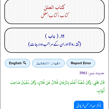
کتاب العلل
کتاب: کتاب العلل
11. ( باب )
(ثقہ رواۃ اور ان کے مراتب و درجات)
Report Error
اظهار التشكيل
🔍 English
حدیث نمبر:
3961
قَالَ يَحْيَى: وَكَانَ شُعْبَةُ أَعْلَمَ بِالرِّجَالِ فُلانٌ عَنْ فُلانٍ، وَكَانَ سُفْيَانُ صَاحِبَ
أَبْوَابٍ.
ڈاکٹر عبدالرحمٰن فریوائی