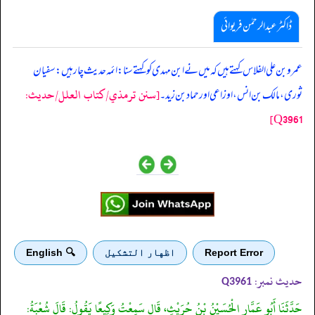
ڈاکٹر عبدالرحمٰن فریوائی
‏‏‏‏ عمرو بن علی الفلاس کہتے ہیں کہ میں نے ابن مہدی کو کہتے سنا: ائمہ حدیث چار ہیں: سفیان
[سنن ترمذي/کتاب العلل/حدیث:
ثوری، مالک بن انس، اوزاعی اور حماد بن زید۔
Q3961]
Report Error
اظهار التشكيل
🔍 English
حدیث نمبر:
Q3961
حَدَّثَنَا أَبُو عَمَّارٍ الْحُسَيْنُ بْنُ حُرَيْثٍ، قَال سَمِعْتُ وَكِيعًا يَقُولُ: قَالَ شُعْبَةُ: