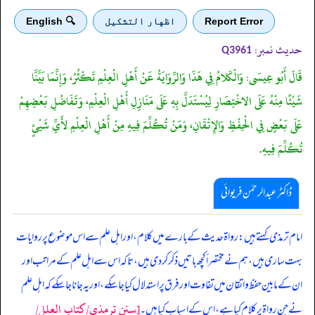
Report Error
اظهار التشكيل
🔍 English
حدیث نمبر:
Q3961
قَالَ أَبُو عِيسَى: وَالْكَلامُ فِي هَذَا وَالرِّوَايَةُ عَنْ أَهْلِ الْعِلْمِ تَكْثُرُ، وَإِنَّمَا بَيَّنَّا
شَيْئًا مِنْهُ عَلَى الاخْتِصَارِ لِيُسْتَدَلَّ بِهِ عَلَى مَنَازِلِ أَهْلِ الْعِلْمِ، وَتَفَاضُلِ بَعْضِهِمْ
عَلَى بَعْضٍ فِي الْحِفْظِ وَالإِتْقَانِ، وَمَنْ تُكُلِّمَ فِيهِ مِنْ أَهْلِ الْعِلْمِ لأَيِّ شَيْئٍ
تُكُلِّمَ فِيهِ.
ڈاکٹر عبدالرحمٰن فریوائی
‏‏‏‏ امام ترمذی کہتے ہیں: رواۃ حدیث کے بارے میں کلام، اور اہل علم سے اس موضوع پر روایات
بہت ساری ہیں، ہم نے مختصراً کچھ باتیں ذکر کر دی ہیں، تاکہ اس سے اہل علم کے مراتب اور
ان کے مابین حفظ و اتقان میں تفاوت اور فرق پر استدلال کیا جا سکے، اور یہ جانا جا سکے کہ اہل علم
[سنن ترمذي/کتاب العلل/
نے جن رواۃ پر کلام کیا ہے، اس کے اسباب کیا ہیں۔