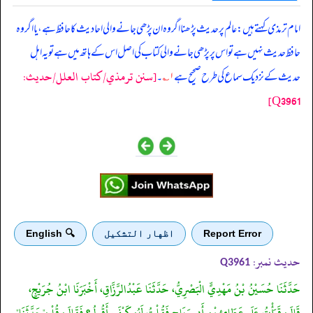
‏‏‏‏ امام ترمذی کہتے ہیں: عالم پر حدیث پڑھنا اگر وہ ان پڑھی جانے والی احادیث کا حافظ ہے، یا اگر وہ
حافظ حدیث نہیں ہے تو اس پر پڑھی جانے والی کتاب کی اصل اس کے ہاتھ میں ہے تو یہ اہل
[سنن ترمذي/کتاب العلل/حدیث:
حدیث کے نزدیک سماع کی طرح صحیح ہے
۱؎
۔
Q3961]
Report Error
اظهار التشكيل
🔍 English
حدیث نمبر:
Q3961
حَدَّثَنَا حُسَيْنُ بْنُ مَهْدِيٍّ الْبَصْرِيُّ، حَدَّثَنَا عَبْدُالرَّزَّاقِ، أَخْبَرَنَا ابْنُ جُرَيْجٍ،
قَالَ: قَرَأْتُ عَلَى عَطَائِ بْنِ أَبِي رَبَاحٍ فَقُلْتُ لَهُ: كَيْفَ أَقُولُ؟ فَقَالَ: قُلْ:"حَدَّثَنَا".