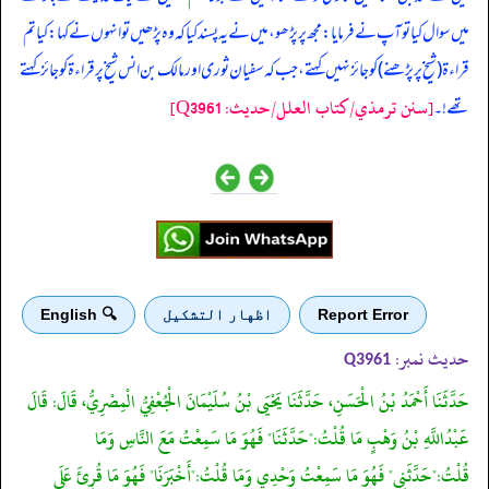
میں سوال کیا تو آپ نے فرمایا: مجھ پر پڑھو، میں نے یہ پسند کیا کہ وہ پڑھیں تو انہوں نے کہا: کیا تم
قراءۃ (شیخ پر پڑھنے) کو جائز نہیں کہتے، جب کہ سفیان ثوری اور مالک بن انس شیخ پر قراءۃ کو جائز کہتے
[سنن ترمذي/کتاب العلل/حدیث: Q3961]
تھے!۔
Report Error
اظهار التشكيل
🔍 English
حدیث نمبر:
Q3961
حَدَّثَنَا أَحْمَدُ بْنُ الْحَسَنِ، حَدَّثَنَا يَحْيَى بْنُ سُلَيْمَانَ الْجُعْفِيُّ الْمِصْرِيُّ، قَالَ: قَالَ
عَبْدُاللَّهِ بْنُ وَهْبٍ مَا قُلْتُ:"حَدَّثَنَا" فَهُوَ مَا سَمِعْتُ مَعَ النَّاسِ وَمَا
قُلْتُ:"حَدَّثَنِي" فَهُوَ مَا سَمِعْتُ وَحْدِي وَمَا قُلْتُ:"أَخْبَرَنَا" فَهُوَ مَا قُرِئَ عَلَى