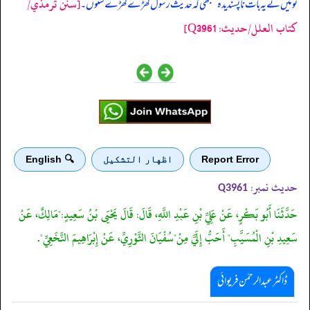
[سنن ترمذي/
تو میں نے یہ بات ناپسندیدہ سمجھی کہ حدیث رسول کھڑے کھڑے سنوں۔
کتاب العلل/حدیث: Q3961]
Report Error
اظهار التشكيل
🔍 English
حدیث نمبر:
Q3961
حَدَّثَنَا أَبُو بَكْرٍ، عَنْ عَلِيِّ بْنِ عَبْدِ اللَّهِ، قَالَ: قَالَ يَحْيَى بْنُ سَعِيدٍ:"مَالِكٌ، عَنْ
سَعِيدِ بْنِ الْمُسَيَّبِ" أَحَبُّ إِلَيَّ مِنْ"سُفْيَانَ الثَّوْرِيِّ، عَنْ إِبْرَاهِيمَ النَّخَعِيِّ".
ڈاکٹر عبدالرحمٰن فریوائی