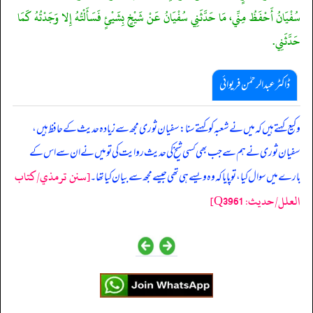
سُفْيَانُ أَحْفَظُ مِنِّي، مَا حَدَّثَنِي سُفْيَانُ عَنْ شَيْخٍ بِشَيْئٍ فَسَأَلْتُهُ إِلا وَجَدْتُهُ كَمَا
حَدَّثَنِي.
ڈاکٹر عبدالرحمٰن فریوائی
‏‏‏‏ وکیع کہتے ہیں کہ میں نے شعبہ کو کہتے سنا: سفیان ثوری مجھ سے زیادہ حدیث کے حافظ ہیں،
سفیان ثوری نے ہم سے جب بھی کسی شیخ کی حدیث روایت کی تو میں نے ان سے اس کے
[سنن ترمذي/کتاب
بارے میں سوال کیا، تو پایا کہ وہ ویسے ہی تھی جیسے مجھ سے بیان کیا تھا۔
العلل/حدیث: Q3961]