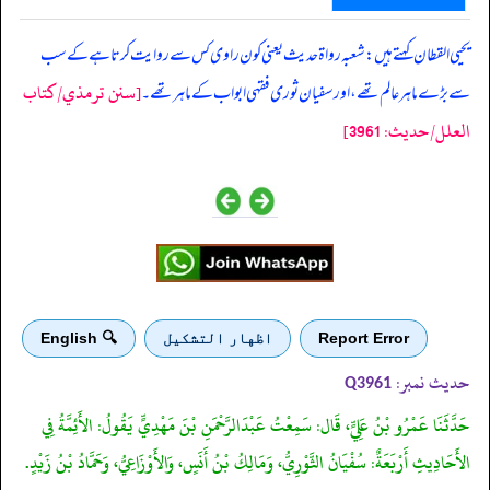
‏‏‏‏ یحیی القطان کہتے ہیں: شعبہ رواۃ حدیث یعنی کون راوی کس سے روایت کرتا ہے کے سب
[سنن ترمذي/کتاب
سے بڑے ماہر عالم تھے، اور سفیان ثوری فقہی ابواب کے ماہر تھے۔
العلل/حدیث: 3961]
Report Error
اظهار التشكيل
🔍 English
حدیث نمبر:
Q3961
حَدَّثَنَا عَمْرُو بْنُ عَلِيٍّ، قَال: سَمِعْتُ عَبْدَالرَّحْمَنِ بْنَ مَهْدِيٍّ يَقُولُ: الأَئِمَّةُ فِي
الأَحَادِيثِ أَرْبَعَةٌ: سُفْيَانُ الثَّوْرِيُّ، وَمَالِكُ بْنُ أَنَسٍ، وَالأَوْزَاعِيُّ، وَحَمَّادُ بْنُ زَيْدٍ.