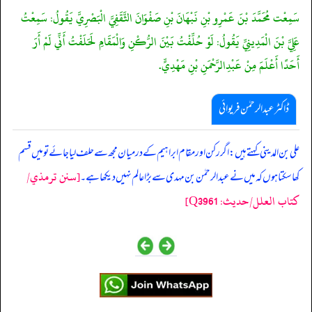
سَمِعْت مُحَمَّدَ بْنَ عَمْرِو بْنِ نَبْهَانَ بْنِ صَفْوَانَ الثَّقَفِيَّ الْبَصْرِيَّ يَقُولُ: سَمِعْتُ
عَلِيَّ بْنَ الْمَدِينِيِّ يَقُولُ: لَوْ حُلِّفْتُ بَيْنَ الرُّكْنِ وَالْمَقَامِ لَحَلَفْتُ أَنِّي لَمْ أَرَ
أَحَدًا أَعْلَمَ مِنْ عَبْدِالرَّحْمَنِ بْنِ مَهْدِيٍّ.
ڈاکٹر عبدالرحمٰن فریوائی
‏‏‏‏ علی بن المدینی کہتے ہیں: اگر رکن اور مقام ابراہیم کے درمیان مجھ سے حلف لیا جائے تو میں قسم
[سنن ترمذي/
کھا سکتا ہوں کہ میں نے عبدالرحمٰن بن مہدی سے بڑا عالم نہیں دیکھا ہے۔
کتاب العلل/حدیث: Q3961]