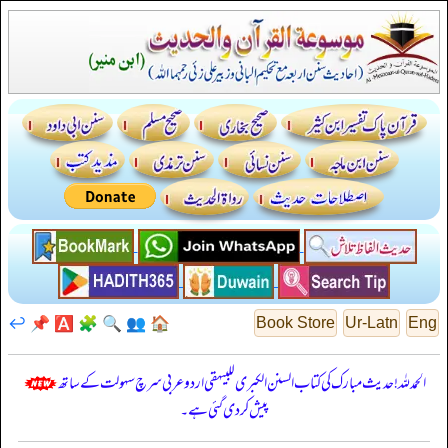
↩️
📌
🅰️
🧩
🔍
👥
🏠
Book Store
Ur-Latn
Eng
الحمدللہ! حدیث مبارک کی کتاب السنن الكبرى للبيهقي اردو عربی سرچ سہولت کے ساتھ
پیش کر دی گئی ہے۔