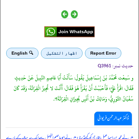
Report Error
اظهار التشكيل
🔍 English
حدیث نمبر:
Q3961
و سَمِعْت مُحَمَّدَ بْنَ إِسْمَاعِيلَ يَقُولُ: سَأَلْتُ أَبَا عَاصِمٍ النَّبِيلَ عَنْ حَدِيثٍ
فَقَالَ: اقْرَأْ عَلَيَّ؛ فَأَحْبَبْتُ أَنْ يَقْرَأَ هُوَ فَقَالَ: أَأَنْتَ لا تُجِيزُ الْقِرَائَةَ، وَقَدْ كَانَ
سُفْيَانُ الثَّوْرِيُّ، وَمَالِكُ بْنُ أَنَسٍ يُجِيزَانِ الْقِرَائَةَ؟!.
ڈاکٹر عبدالرحمٰن فریوائی
‏‏‏‏ میں نے محمد بن اسماعیل بخاری کو کہتے سنا: میں نے ابوعاصم النبیل سے ایک حدیث کے بارے