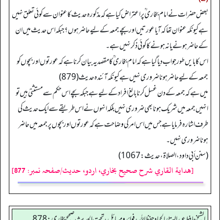
بعض حضرات نے امام بخاری ؒ پر اعتراض کیا ہے کہ مذکورہ حدیث کا عنوان سے کوئی تعلق نہیں
ہے کیونکہ عنوان تھا کہ آیا عورتیں اور بچے جمعہ کے لیے حاضر ہوں؟ جبکہ اس حدیث میں ان
کے حاضر ہونے یا نہ ہونے کا کوئی ذکر نہیں ہے۔
اس کا بایں طور جواب دیا گیا ہے کہ امام بخاری ؒ کا مقصد یہ بیان کرنا ہے کہ عورتوں اور بچوں کو
جمعہ کے لیے حاضر ہونا ضروری نہیں ہے کیونکہ آئندہ حدیث (879)
میں ہے کہ جمعہ کے دن غسل کرنا بالغ افراد کے لیے ہے جبکہ بچے اس حکم سے مستثنیٰ ہیں تو
انہیں جمعہ میں شریک ہونا بھی ضروری نہیں بلکہ انہوں نے اس طریقے سے ایک حدیث کی
طرف اشارہ فرمایا ہے جس میں اس امر کی وضاحت ہے کہ عورتوں اور بچوں پر جمعہ میں حاضر
ہونا ضروری نہیں۔
(سنن أبي داود، الصلاة، حدیث: 1067)
[هداية القاري شرح صحيح بخاري، اردو، حدیث/صفحہ نمبر: 877]
الشيخ حافط عبدالستار الحماد حفظ الله، فوائد و مسائل، تحت الحديث صحيح بخاري:878