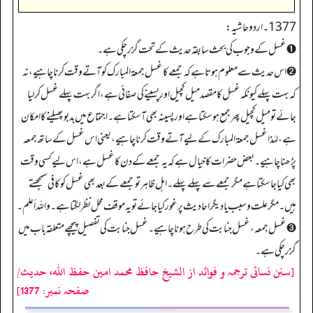
1377۔ اردو حاشیہ:
➊ غسل کے وجوب کی بحث سابقہ حدیث کے تحت گزر چکی ہے۔
➋ اس حدیث سے معلوم ہوتا ہے کہ جمعے کا غسل جمعۃ المبارک کو آتے وقت کرنا چاہیے، نہ
کہ بہت پہلے کیونکہ غسل کا مقصد میل کچیل اور پسینے کی صفائی ہے، اگر بہت پہلے غسل کر لیا
جائے تو میل کچیل پھر جمع ہو سکتا ہے اور پسینہ بھی آ سکتا ہے۔ اجتماع میں بدبو پھیلنے کا امکان
ہے، لہٰذا غسل جمعۃ المبارک کے لیے آتے وقت کرنا چاہیے، یعنی اس غسل کے ساتھ جمعہ
پڑھنا چاہیے۔ بعض حضرات کا خیال ہے کہ یہ جمعے کے دن کا غسل ہے، اس لیے کسی وقت
بھی کیا جا سکتا ہے مگر جمعے سے پہلے پہلے۔ اہل ظاہر تو جمعے کے بعد بھی غسل کو کافی سمجھتے
ہیں۔ مگر علت و سبب یا دیگر احادیث پر غور کیا جائے تو یہ موقف محل نظر لگتا ہے۔ واللہ أعلم۔
➌ غسل جمعہ، غسل جنابت کی طرح ہونا چاہیے۔ غسل جنابت کی تفصیل پیچھے متعلقہ باب میں
گزر چکی ہے۔
[سنن نسائی ترجمہ و فوائد از الشیخ حافظ محمد امین حفظ اللہ، حدیث/
صفحہ نمبر: 1377]