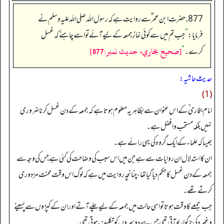
877. حضرت ابن عمر ؓ سے روایت ہے کہ رسول اللہ صلی اللہ علیہ وسلم نے
فرمایا:
”
جب تم میں سے کوئی نماز جمعہ کے لیے آئے تو اسے چاہئے کہ غسل
[صحيح بخاري، حديث نمبر:877]
کرے۔
“
حدیث حاشیہ:
(1)
امام بخاری ؒ کے اس عنوان سے بظاہر یہ معلوم ہوتا ہے کہ جمعہ کے دن غسل کرنا ضروری
نہیں بلکہ مستحب و افضل ہے۔
جیسا کہ علماء کے ایک گروہ کی یہی رائے ہے۔
ان کا استدلال ان روایات سے ہے جن میں اس سبب کی وضاحت کی گئی ہے جس کی وجہ سے
جمعہ کے دن غسل کا حکم دیا گیا تھا، چنانچہ روایت میں ہے کہ لوگ اس وقت محنت مزدوری
کرتے تھے۔
جب جمعے کا وقت ہوتا تو اسی حالت میں جمعہ کے لیے چلے آتے اور ان کے کپڑوں سے پسینے
وغیرہ کی ناگوار بو آتی تھی جس سے دوسروں کو تکلیف ہوتی تھی۔