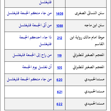
فليغتسل
سنن النسائى الصغرى
من جاء منكم الجمعة فليغتسل
1408
سنن ابن ماجه
من أتى الجمعة فليغتسل
1088
موطا امام مالك رواية ابن
ذا جاء احدكم الجمعة
212
القاسم
فليغتسل
المعجم الصغير للطبراني
من راح إلى الجمعة فليغتسل
119
المعجم الصغير للطبراني
أن نغتسل يوم الجمعة
105
مسندالحميدي
من جاء منكم الجمعة فليغتسل
620
مسندالحميدي
621
مسندالحميدي
622