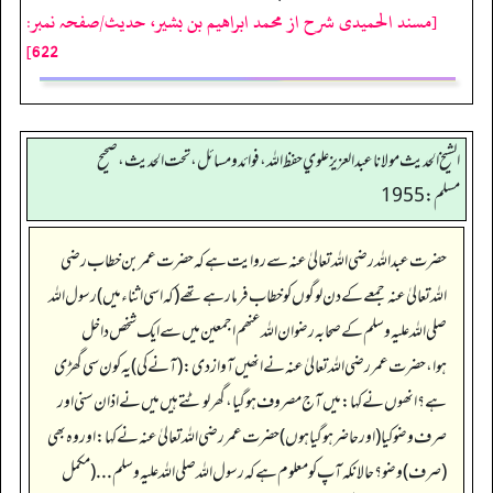
[مسند الحمیدی شرح از محمد ابراهيم بن بشير، حدیث/صفحہ نمبر:
622]
الشيخ الحديث مولانا عبدالعزيز علوي حفظ الله، فوائد و مسائل، تحت الحديث ، صحيح
مسلم: 1955
حضرت عبداللہ رضی اللہ تعالیٰ عنہ سے روایت ہے کہ حضرت عمر بن خطاب رضی
اللہ تعالیٰ عنہ جمعے کے دن لوگوں کوخطاب فرمارہےتھے(کہ اسی اثناء میں) رسول اللہ
صلی اللہ علیہ وسلم کے صحابہ رضوان اللہ عنھم اجمعین میں سے ایک شخص داخل
ہوا،حضرت عمر رضی اللہ تعالیٰ عنہ نے انھیں آوازدی: (آنےکی) یہ کون سی گھڑی
ہے؟انھوں نے کہا: میں آج مصروف ہوگیا،گھر لوٹتے ہیں میں نے اذان سنی اور
صرف وضو کیا(اورحاضر ہوگیاہوں) حضرت عمر رضی اللہ تعالیٰ عنہ نے کہا: اور وہ بھی
(صرف) وضو؟حالانکہ آپ کو معلوم ہے کہ رسول اللہ صلی اللہ علیہ وسلم ... (مکمل