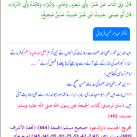
قَالَ: وَفِي الْبَاب عَنْ عُمَرَ , وَأَبِي سَعِيدٍ , وَجَابِرٍ , وَالْبَرَاءِ، وَعَائِشَةَ وَأَبِي الدَّرْدَاءِ،
قَالَ أَبُو عِيسَى: حَدِيثُ ابْنِ عُمَرَ حَدِيثٌ حَسَنٌ صَحِيحٌ،
ڈاکٹر عبدالرحمٰن فریوائی
عبداللہ بن عمر رضی الله عنہما سے روایت کہ
انہوں نے نبی اکرم
صلی اللہ علیہ وسلم
کو فرماتے
سنا:
”
جو جمعہ کی نماز کے لیے آئے اسے چاہیئے کہ (پہلے) غسل کر لے
“
۱؎
۔
امام ترمذی کہتے ہیں:
۱-
ابن عمر رضی الله عنہما کی حدیث حسن صحیح ہے،
۲-
اس بات میں عمر، ابو سعید خدری، جابر، براء، عائشہ اور ابو الدرداء سے بھی احادیث آئی
[سنن ترمذي/كتاب الجمعة عن رسول الله صلى الله عليه وسلم/
ہیں۔
حدیث: 492]
تخریج الحدیث دارالدعوہ:
«صحیح مسلم/الجمعة (844)، (تحفة الأشراف:
6833)، مسند احمد (2/41، 42، 53، 75، 101، 115، 141، 145) (صحیح)»