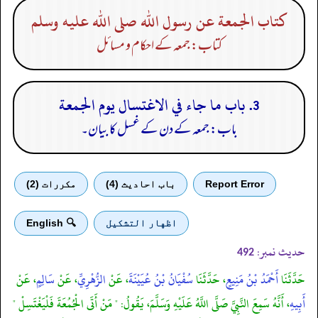
كتاب الجمعة عن رسول الله صلى الله عليه وسلم
کتاب: جمعہ کے احکام و مسائل
3. باب ما جاء في الاغتسال يوم الجمعة
باب: جمعہ کے دن کے غسل کا بیان۔
Report Error
باب احادیث (4)
مكررات (2)
اظهار التشكيل
🔍 English
حدیث نمبر:
492
حَدَّثَنَا
أَحْمَدُ بْنُ مَنِيعٍ
، حَدَّثَنَا
سُفْيَانُ بْنُ عُيَيْنَةَ
، عَنْ
الزُّهْرِيِّ
، عَنْ
سَالِمٍ
، عَنْ
أَبِيهِ
، أَنَّهُ سَمِعَ النَّبِيَّ صَلَّى اللَّهُ عَلَيْهِ وَسَلَّمَ، يَقُولُ: " مَنْ أَتَى الْجُمُعَةَ فَلْيَغْتَسِلْ "