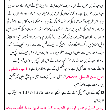
بن عبداللہ بن عمر بتاتے ہیں۔ صرف حضرت لیث اور ابن جریج نے ان کا استاد عبداللہ بن
عبداللہ بن عمر بتایا ہے۔ دیگر شاگردان کی طرح ابن جریج امام زہری کا استاد سالم بھی بتاتے
ہیں۔ اس طرح وہ جمہور تلامذہ کی موافقت بھی کرتے ہیں۔ غرضیکہ مذکورہ کلام سے امام نسائی
رحمہ اللہ امام لیث کی، جن پر ابن جریج نے بھی ان کی موافقت کی ہے، روایت کی تضعیف نہیں
فرما رہے، بلکہ ان کا مقصد صرف ذکر اختلاف ہے کیونکہ امام لیث رحمہ اللہ ثقہ اور ثبت (انتہائی
قابل اعتماد) ہیں۔ گویا یہ اختلاف ثقہ راوی کی زیادتی کے قبیل سے ہے جو کہ محدثین کے نزدیک
سبب ضعف میں سے نہیں، اس سے معلوم ہوا کہ یہ روایت میں امام زہری کے دو شیخ ہیں،
سالم اور عبداللہ بن عبداللہ۔ امام مسلم رحمہ اللہ نے بھی اپنی صحیح میں دونوں شیوخ کے
[ذخیرة العقبیٰ
واسطے سے روایت نقل کی ہے۔ مزید تفصیل کے لیے ملاحظہ فرمائیے:
شرح سنن النسائي: 242/16]
الحاصل: یہاں کثرت رواۃ کی بنا پر ترجیح نہیں بلکہ تطبیق
ہی درست ہے۔ واللہ أعلم۔
➋ جمعے کے دن غسل کی بحث کے لیے دیکھیے، حدیث: 1376، 1377 اور اسی کتاب
کا ابتدائیہ۔
[سنن نسائی ترجمہ و فوائد از الشیخ حافظ محمد امین حفظ اللہ، حدیث/