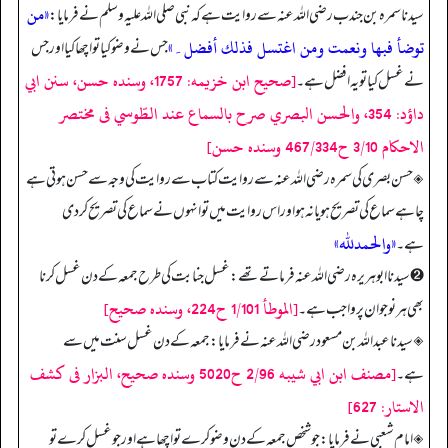
«من
سیدنا سمرہ بن جندب رضی اللہ عنہ سے روایت ہے کہ نبی صلی اللہ علیہ وسلم نے فرمایا:
توضأ فبھا ونعمت ومن اغتسل فذلك أفضل۔»
جس نے وضو کیا تو اچھا کیا اور جس
[صحيح ابن خزيمه: 1757، وسنده حسن، سنن ابي
نے غسل کیا تو یہ افضل ہے۔
داؤد: 354، والحسن البصري صرح بالسماع عند الطّوسي فى مختصر
الاحكام 3/10 ح467/334 وسنده حسن]
◈ حسن بصری کی سمرہ رضی اللہ عنہ سے روایت کتاب سے روایت کی وجہ سے حسن ہوتی ہے
چاہے سماع کی تصریح ہو یا نہ ہو اور اس روایت میں تو انہوں نے سماع کی تصریح کردی
«والحمدلله»
ہے۔
➋ سیدنا ابوہریرہ رضی اللہ عنہ فرماتے تھے: غسل جنابت کی طرح جمعہ کے دن غسل کرنا
[الموطأ 1/101 ح224، وسنده صحيح]
بھی ہر نوجوان پر واجب ہے۔
◈ سیدنا عبداللہ بن مسعود رضی اللہ عنہ نے فرمایا: جمعہ کے دن غسل سنت میں سے
[مصنف ابن ابي شيبه 2/96 ح5020 وسنده صحيح، البزار فى كشف
ہے۔
الاستار: 627]
◈ امام شعبی نے فرمایا: جو شخص جمعہ کے دن وضو کرے تو اچھا ہے اور جو غسل کرے تو