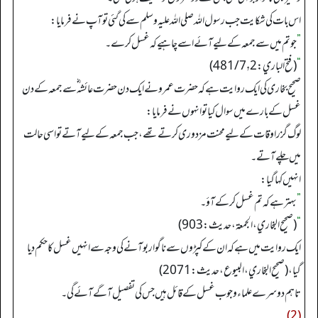
اس بات کی شکایت جب رسول اللہ صلی اللہ علیہ وسلم سے کی گئی تو آپ نے فرمایا:
”
جو تم میں سے جمعہ کے لیے آئے اسے چاہیے کہ غسل کرے۔
“
(فتح الباري: 481/7٫2)
صحیح بخاری کی ایک روایت ہے کہ حضرت عمرو نے ایک دن حضرت عائشہ ؓ سے جمعہ کے دن
غسل کے بارے میں سوال کیا تو انہوں نے فرمایا:
لوگ گزر اوقات کے لیے محنت مزدوری کرتے تھے، جب جمعہ کے لیے آتے تو اسی حالت
میں چلے آتے۔
انہیں کہا گیا:
”
بہتر ہے کہ تم غسل کر کے آؤ۔
“
(صحیح البخاري، الجمعة، حدیث: 903)
ایک روایت میں ہے کہ ان کے کپڑوں سے ناگوار بو آنے کی وجہ سے انہیں غسل کا حکم دیا
گیا، (صحیح البخاري، البیوع، حدیث: 2071)
تاہم دوسرے علماء وجوب غسل کے قائل ہیں جس کی تفصیل آگے آئے گی۔
(2)