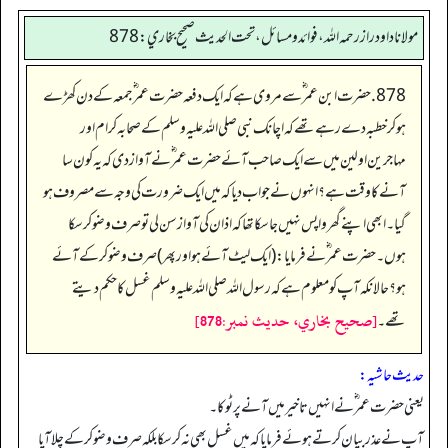
مولانا داود راز رحمه الله، فوائد و مسائل، تحت الحديث صحيح بخاري: 878
878. حضرت ابن عمر ؓ سے مروی ہے کہ ایک دفعہ حضرت عمر ؓ جمعہ کے دن کھڑے
ہو کر خطبہ دے رہے تھے کہ اچانک نبی صلی اللہ علیہ وسلم کے صحابہ کرام اور
مہاجرین اولین میں سے ایک صاحب آئے حضرت عمر ؓ نے آواز دی کہ یہ کون سا
آنے کا وقت ہے؟ انہوں نے جواب دیا کہ میں ایک ضرورت کی وجہ سے مصروف ہو
گیا۔ ابھی اپنے گھر واپس نہیں جا سکا تھا کہ اذان کی آواز سن لی تو صرف وضو کر سکا
ہوں۔ حضرت عمر ؓ نے فرمایا: (ایک لیٹ آئے ہو اور پھر) صرف وضو کر کے آئے
ہو؟ حالانکہ آپ کو معلوم ہے کہ رسول اللہ صلی اللہ علیہ وسلم غسل کا حکم دیتے
[صحيح بخاري، حديث نمبر:878]
تھے۔
حدیث حاشیہ:
یعنی حضرت عمر ؓ نے انہیں تاخیرمیں آنے پر ٹوکا۔
آپ نے عذر بیان کرتے ہوئے فرمایا کہ میں غسل بھی نہ کر سکا بلکہ صرف وضوکر کے چلا آیا