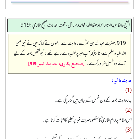
الشيخ حافط عبدالستار الحماد حفظ الله، فوائد و مسائل، تحت الحديث صحيح بخاري:919
919. حضرت عبداللہ بن عمر ؓ سے روایت ہے، انہوں نے کہا کہ میں نے نبی صلی
اللہ علیہ وسلم سے سنا، جبکہ آپ منبر پر خطبہ دے رہے تھے:
”
جو شخص جمعہ کے لیے
[صحيح بخاري، حديث نمبر:919]
آئے وہ غسل ضرور کرے۔
“
حدیث حاشیہ:
(1)
یہ روایت جمعہ کے دن غسل کے بیان میں گزر چکی ہے۔
(2)
اس مقام پر امام بخارى ؒ کا مقصود صرف منبر پر خطبے کا اثبات کرنا ہے۔
(3)