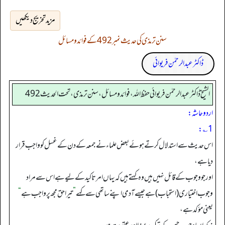
مزید تخریج دیکھیں
سنن ترمذی کی حدیث نمبر 492 کے فوائد و مسائل
ڈاکٹر عبدالرحمٰن فریوائی
الشیخ ڈاکٹر عبد الرحمٰن فریوائی حفظ اللہ، فوائد و مسائل، سنن ترمذی، تحت الحديث 492
اردو حاشہ:
1؎:
اس حدیث سے استدلال کرتے ہوئے بعض علماء نے جمعہ کے دن کے غسل کو واجب قرار
دیا ہے،
اور جو وجوب کے قائل نہیں ہیں وہ کہتے ہیں کہ یہاں امر تاکید کے لیے ہے اس سے مراد
وجوب اختیاری (استحباب) ہے جیسے آدمی اپنے ساتھی سے کہے
”
تیرا حق مجھ پر واجب ہے
“
یعنی مؤکد ہے،