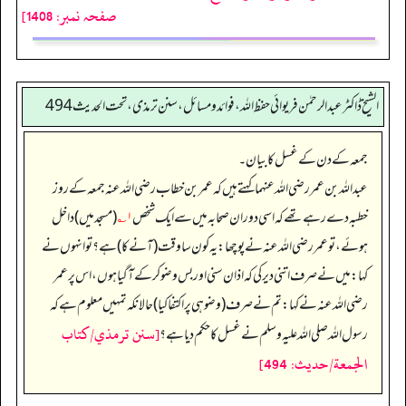
صفحہ نمبر: 1408]
الشیخ ڈاکٹر عبد الرحمٰن فریوائی حفظ اللہ، فوائد و مسائل، سنن ترمذی، تحت الحديث 494
جمعہ کے دن کے غسل کا بیان۔
عبداللہ بن عمر رضی الله عنہما کہتے ہیں کہ عمر بن خطاب رضی الله عنہ جمعہ کے روز
خطبہ دے رہے تھے کہ اسی دوران صحابہ میں سے ایک شخص
۱؎
(مسجد میں) داخل
ہوئے، تو عمر رضی الله عنہ نے پوچھا: یہ کون سا وقت (آنے کا) ہے؟ تو انہوں نے
کہا: میں نے صرف اتنی دیر کی کہ اذان سنی اور بس وضو کر کے آ گیا ہوں، اس پر عمر
رضی الله عنہ نے کہا: تم نے صرف (وضو ہی پر اکتفا کیا) حالانکہ تمہیں معلوم ہے کہ
[سنن ترمذي/كتاب
رسول اللہ صلی اللہ علیہ وسلم نے غسل کا حکم دیا ہے؟
الجمعة/حدیث: 494]