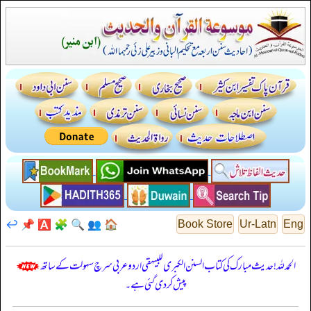
↩️
📌
🅰️
🧩
🔍
👥
🏠
Book Store
Ur-Latn
Eng
الحمدللہ! حدیث مبارک کی کتاب السنن الكبرى للبيهقي اردو عربی سرچ سہولت کے ساتھ
پیش کر دی گئی ہے۔