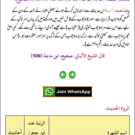
وضاحت:
۱؎
: اس حدیث سے استدلال کرتے ہوئے بعض علماء نے جمعہ کے دن کے
غسل کو واجب قرار دیا ہے، اور جو وجوب کے قائل نہیں ہیں وہ کہتے ہیں کہ یہاں امر تاکید کے
لیے ہے اس سے مراد وجوب اختیاری (استحباب) ہے جیسے آدمی اپنے ساتھی سے کہے
”
تیرا حق
مجھ پر واجب ہے
“
یعنی مؤکد ہے، نہ کہ ایسا وجوب جس کے ترک پر سزا اور عقوبت ہو۔ (اس
تاویل کی وجہ حدیث رقم ۴۹۷ ہے)۔
قال الشيخ الألباني:
صحيح، ابن ماجة (1088)
الرواة الحديث:
الرتبة عند
اسم الشهرة
ابن حجر/
أحاديث