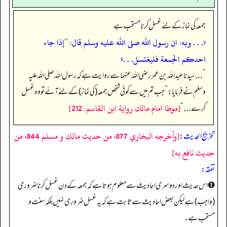
جمعہ کی نماز کے لئے غسل کرنا مستحب ہے
«. . . وبه: ان رسول الله صلى الله عليه وسلم قال:
”
إذا جاء
احدكم الجمعة فليغتسل. . .»
”
. . . سیدنا عبداللہ بن عمر رضی اللہ عنہما سے روایت ہے کہ رسول اللہ صلی اللہ علیہ
وسلم نے فرمایا:
”
جب تم میں سے کوئی شخص جمعہ (کی نماز) کے لئے آئے تو وہ غسل
[موطا امام مالك رواية ابن القاسم: 212]
کرے . . .
“
[وأخرجه البخاري 877، من حديث مالك و مسلم 844، من
تخریج الحدیث:
حديث نافع به]
تفقہ:
➊ اس حدیث اور دوسری احادیث سے معلوم ہوتا ہے کہ جمعہ کے دن غسل کرنا ضروری
(واجب) ہے لیکن بعض احادیث سے ثابت ہے کہ یہ غسل ضروری نہیں بلکہ سنت و
مستحب ہے۔