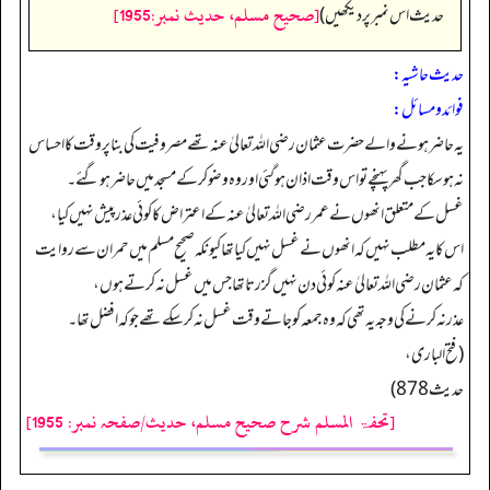
[صحيح مسلم، حديث نمبر:1955]
حدیث اس نمبر پر دیکھیں)
حدیث حاشیہ:
فوائد ومسائل:
یہ حاضر ہونے والے حضرت عثمان رضی اللہ تعالیٰ عنہ تھے مصروفیت کی بنا پر وقت کا احساس
نہ ہو سکا جب گھر پہنچے تو اس وقت اذان ہوگئی اور وہ وضو کر کے مسجد میں حاضر ہو گئے۔
غسل کے متعلق انھوں نے عمر رضی اللہ تعالیٰ عنہ کے اعتراض کا کوئی عذر پیش نہیں کیا،
اس کا یہ مطلب نہیں کہ انھوں نے غسل نہیں کیا تھا کیونکہ صحیح مسلم میں حمران سے روایت
کہ عثمان رضی اللہ تعالیٰ عنہ کوئی دن نہیں گزرتا تھا جس میں غسل نہ کرتے ہوں،
عذر نہ کرنے کی وجہ یہ تھی کہ وہ جمعہ کو جاتے وقت غسل نہ کر سکے تھے جو کہ افضل تھا۔
(فتح الباری،
حدیث 878)
[تحفۃ المسلم شرح صحیح مسلم، حدیث/صفحہ نمبر: 1955]