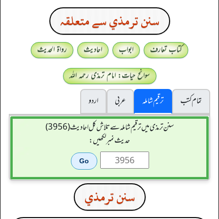
سنن ترمذي سے متعلقہ
کتاب تعارف
ابواب
احادیث
رواۃ الحدیث
سوانح حیات: امام ترمذی رحمہ اللہ
تمام کتب
ترقیم شاملہ
عربی
اردو
سنن ترمذی میں ترقیم شاملہ سے تلاش کل احادیث (3956)
حدیث نمبر لکھیں:
سنن ترمذي