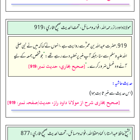
مولانا داود راز رحمه الله، فوائد و مسائل، تحت الحديث صحيح بخاري: 919
919. حضرت عبداللہ بن عمر ؓ سے روایت ہے، انہوں نے کہا کہ میں نے نبی صلی
اللہ علیہ وسلم سے سنا، جبکہ آپ منبر پر خطبہ دے رہے تھے:
”
جو شخص جمعہ کے لیے
[صحيح بخاري، حديث نمبر:919]
آئے وہ غسل ضرور کرے۔
“
حدیث حاشیہ:
(اس حدیث سے منبر ثابت ہوا)
[صحیح بخاری شرح از مولانا داود راز، حدیث/صفحہ نمبر: 919]
الشيخ حافط عبدالستار الحماد حفظ الله، فوائد و مسائل، تحت الحديث صحيح بخاري:877