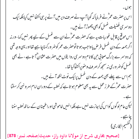
ہوں۔
اس پر حضرت عمر ؓ نے فرمایا کہ گویا آپ نے صرف دیر میں آنے پر ہی اکتفا نہیں کیا بلکہ ایک
دوسری فضیلت غسل کو بھی چھوڑ آئے ہیں۔
اس موقع پر قابل غور بات یہ ہے کہ حضرت عمر ؓ نے ان سے غسل کے لیے پھر نہیں کہا، ورنہ
اگر جمعہ کے دن غسل فرض یا واجب ہوتا تو حضرت عمر کو ضرور کہنا چاہیے تھااور یہی وجہ تھی
کہ دوسرے بزرگ صحابی جن کا نام دوسری روایتوں میں حضرت عثمان ؓ آتا ہے، نے بھی
غسل کو ضروری نہ سمجھ کر صرف وضو پر اکتفا کیا تھا۔
ہم اس سے پہلے بھی جمعہ کے دن غسل پر ایک نوٹ لکھ آئے ہیں۔
حضرت عمر ؓ کے طرز عمل سے یہ بھی معلوم ہوتا ہے کہ خطبہ کے دوران امام امر ونہی کر سکتا
ہے۔
لیکن عام لوگوں کو اس کی اجازت نہیں ہے بلکہ انہیں خاموشی اور اطمینان کے ساتھ خطبہ سننا
چاہیے۔
(تفہیم البخاری)
[صحیح بخاری شرح از مولانا داود راز، حدیث/صفحہ نمبر: 878]