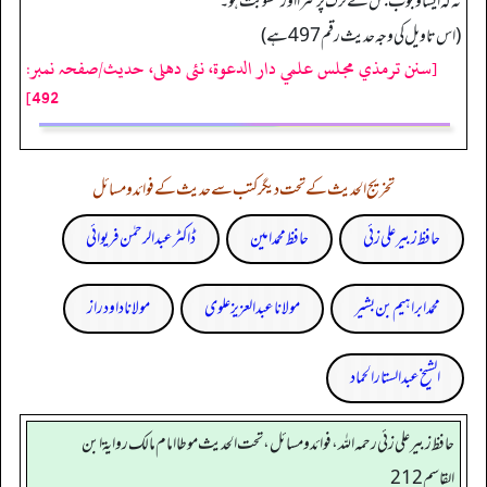
نہ کہ ایسا وجوب جس کے ترک پر سزا اورعقوبت ہو۔
(اس تاویل کی وجہ حدیث رقم 497 ہے)
[سنن ترمذي مجلس علمي دار الدعوة، نئى دهلى، حدیث/صفحہ نمبر:
492]
تخریج الحدیث کے تحت دیگر کتب سے حدیث کے فوائد و مسائل
حافظ زبیر علی زئی
حافظ محمد امین
ڈاکٹر عبدالرحمٰن فریوائی
محمد ابراہیم بن بشیر
مولانا عبد العزیز علوی
مولانا داود راز
الشیخ عبدالستار الحماد
حافظ زبير على زئي رحمه الله، فوائد و مسائل، تحت الحديث موطا امام مالك رواية ابن
القاسم 212