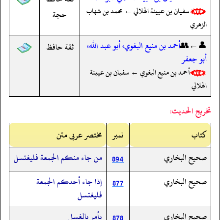
سفيان بن عيينة الهلالي ← محمد بن شهاب
حجة
الزهري
👤←👥
أحمد بن منيع البغوي، أبو عبد الله،
ثقة حافظ
أبو جعفر
أحمد بن منيع البغوي ← سفيان بن عيينة
الهلالي
تخريج الحديث:
کتاب
نمبر
مختصر عربی متن
صحيح البخاري
من جاء منكم الجمعة فليغتسل
894
صحيح البخاري
إذا جاء أحدكم الجمعة
877
فليغتسل
صحيح البخاري
يأمر بالغسل
878