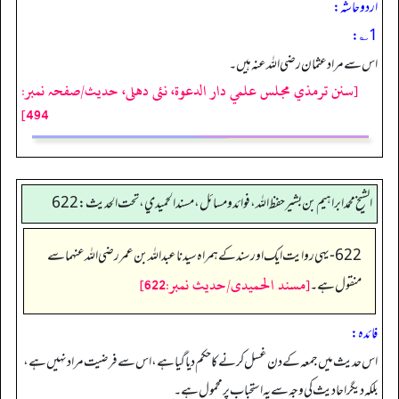
اردو حاشہ:
1؎:
اس سے مراد عثمان رضی اللہ عنہ ہیں۔
[سنن ترمذي مجلس علمي دار الدعوة، نئى دهلى، حدیث/صفحہ نمبر:
494]
الشيخ محمد ابراهيم بن بشير حفظ الله، فوائد و مسائل، مسند الحميدي، تحت الحديث:622
622-یہی روایت ایک اور سند کے ہمراہ سیدنا عبداللہ بن عمر رضی اللہ عنہما سے
[مسند الحمیدی/حدیث نمبر:622]
منقول ہے۔
فائدہ:
اس حدیث میں جمعہ کے دن غسل کرنے کا حکم دیا گیا ہے،اس سے فرضیت مراد نہیں ہے،
بلکہ دیگر احادیث کی وجہ سے یہ استحباب پر محمول ہے۔