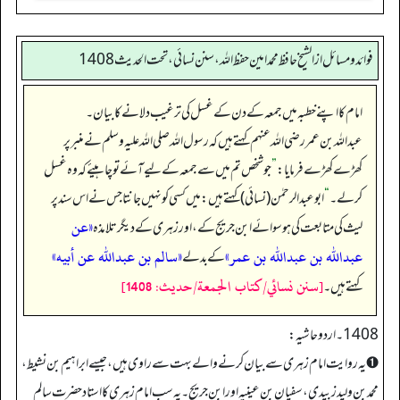
فوائد ومسائل از الشيخ حافظ محمد امين حفظ الله، سنن نسائي، تحت الحديث 1408
امام کا اپنے خطبہ میں جمعہ کے دن کے غسل کی ترغیب دلانے کا بیان۔
عبداللہ بن عمر رضی اللہ عنہم کہتے ہیں کہ رسول اللہ صلی اللہ علیہ وسلم نے منبر پر
کھڑے کھڑے فرمایا:
”
جو شخص تم میں سے جمعہ کے لیے آئے تو چاہیئے کہ وہ غسل
کر لے۔‏‏‏‏
“
ابوعبدالرحمٰن (نسائی) کہتے ہیں: میں کسی کو نہیں جانتا جس نے اس سند پر
«عن
لیث کی متابعت کی ہو سوائے ابن جریج کے، اور زہری کے دیگر تلامذہ
عبداللہ بن عبداللہ بن عمر»
«سالم بن عبداللہ عن أبيه»
کے بدلے
[سنن نسائي/كتاب الجمعة/حدیث: 1408]
کہتے ہیں۔
1408۔ اردو حاشیہ:
➊ یہ روایت امام زہری سے بیان کرنے والے بہت سے راوی ہیں، جیسے ابراہیم بن نشیط،
محمد بن ولید زبیدی، سفیان بن عینیہ اور ابن جریج۔ یہ سب امام زہری کا استاد حضرت سالم