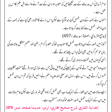
امام ترمذی ؒ اس حدیث کے بعد لکھتے ہیں کہ صحابہ اور ان کے بعد آنے والے اہل علم کا اس پر
عمل ہے۔
انہوں نے جمعہ کے دن غسل کو پسند تو کیا ہے لیکن اس رائے کا اظہار بھی کیا ہے کہ جمعہ کے
دن وضو، غسل سے کفایت کر جاتا ہے۔
(جامع الترمذي، الصلاة، حدیث: 497)
آغاز میں جمعہ کے دن وجوب غسل کا سبب یہ تھا کہ صحابۂ کرام رضی اللہ عنہم مشکل حالات کی
بنا پر موسم گرما میں بھی ادنیٰ لباس پہنے ہوتے تھے۔
انہی کپڑوں میں محنت مزدوری کرتے تھے۔
جب وہ مسجد میں آتے تو ان کے پسینے کی بو پھیل جاتی جس سے نمازی اور فرشتے سخت تکلیف
محسوس کرتے ہیں، اس لیے رسول اللہ صلی اللہ علیہ وسلم نے انہیں فرمایا کہ تم اس دن غسل
کر لیا کرو۔
ایسے حالات میں ان علماء کے نزدیک اب بھی غسل کرنا واقعی ضروری ہے لیکن عام حالات
میں ان کے نزدیک غسل جمعہ سنت مؤکدہ اور مستحب ہے۔
[هداية القاري شرح صحيح بخاري، اردو، حدیث/صفحہ نمبر: 878]