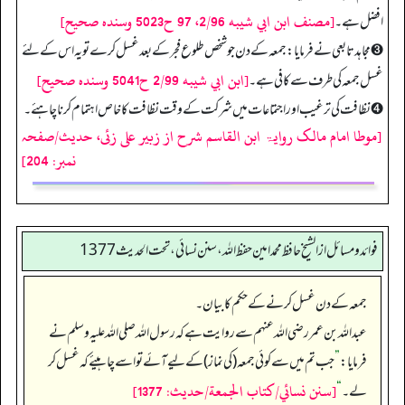
[مصنف ابن ابي شيبه 2/96، 97 ح5023 وسنده صحيح]
افضل ہے۔
➌ مجاہد تابعی نے فرمایا: جمعہ کے دن جو شخص طلوع فجر کے بعد غسل کرے تو یہ اس کے لئے
[ابن ابي شيبه 2/99 ح5041 وسنده صحيح]
غسل جمعہ کی طرف سے کافی ہے۔
➍ نظافت کی ترغیب اور اجتماعات میں شرکت کے وقت نظافت کا خاص اہتمام کرنا چاہئے۔
[موطا امام مالک روایۃ ابن القاسم شرح از زبیر علی زئی، حدیث/صفحہ
نمبر: 204]
فوائد ومسائل از الشيخ حافظ محمد امين حفظ الله، سنن نسائي، تحت الحديث 1377
جمعہ کے دن غسل کرنے کے حکم کا بیان۔
عبداللہ بن عمر رضی اللہ عنہم سے روایت ہے کہ رسول اللہ صلی اللہ علیہ وسلم نے
فرمایا:
”
جب تم میں سے کوئی جمعہ (کی نماز) کے لیے آئے تو اسے چاہیئے کہ غسل کر
[سنن نسائي/كتاب الجمعة/حدیث: 1377]
لے۔‏‏‏‏
“