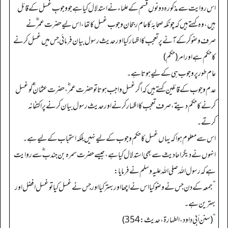
اس روایت سے مذکورہ دونوں قسم کے علماء نے استدلال کیا ہے جو وجوبِ غسل کے قائل
ہیں، وہ کہتے ہیں کہ چونکہ صحابۂ کا عام رجحان وجوب غسل کا تھا، اس لیے حضرت عمر ؓ نے
صرف وضو کر کے آنے پر تعجب کا اظہار کیا اور حدیث رسول بیان فرمائی جس میں غسل کرنے
کا حکم ہے اور امر (حکم)
عام طور پر وجوب ہی کے لیے ہوتا ہے۔
عدم وجوب کے قائلین کہتے ہیں کہ اگر غسل واجب ہوتا تو حضرت عمر ؓ، حضرت عثمان ؓ کو غسل
کرنے کا حکم دیتے، صرف تعجب کا اظہار کرنے اور حدیث رسول بیان کرنے پر اکتفا نہ
کرتے۔
اس سے معلوم ہوا کہ یہاں غسل کا حکم وجوب کے لیے نہیں بلکہ استحباب کے لیے ہے۔
انہوں نے دیگر احادیث سے بھی استدلال کیا ہے، جیسے حضرت سمرہ بن جندب ؓ سے روایت
ہے کہ رسول اللہ صلی اللہ علیہ وسلم نے فرمایا:
”
جمعہ کے دن جس نے وضو کیا اس نے اچھا اور بہتر کیا اور جس نے غسل کیا تو غسل افضل اور
بہترین ہے۔
“
(سنن أبي داود، الطہارة، حدیث: 354)