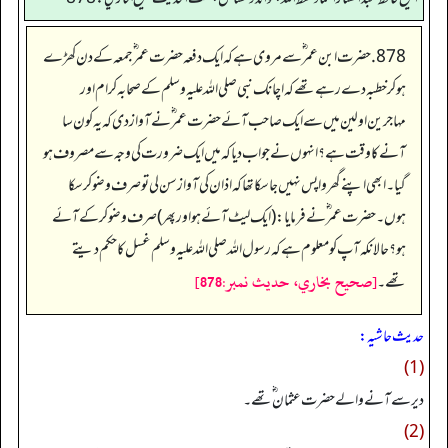
878. حضرت ابن عمر ؓ سے مروی ہے کہ ایک دفعہ حضرت عمر ؓ جمعہ کے دن کھڑے
ہو کر خطبہ دے رہے تھے کہ اچانک نبی صلی اللہ علیہ وسلم کے صحابہ کرام اور
مہاجرین اولین میں سے ایک صاحب آئے حضرت عمر ؓ نے آواز دی کہ یہ کون سا
آنے کا وقت ہے؟ انہوں نے جواب دیا کہ میں ایک ضرورت کی وجہ سے مصروف ہو
گیا۔ ابھی اپنے گھر واپس نہیں جا سکا تھا کہ اذان کی آواز سن لی تو صرف وضو کر سکا
ہوں۔ حضرت عمر ؓ نے فرمایا: (ایک لیٹ آئے ہو اور پھر) صرف وضو کر کے آئے
ہو؟ حالانکہ آپ کو معلوم ہے کہ رسول اللہ صلی اللہ علیہ وسلم غسل کا حکم دیتے
[صحيح بخاري، حديث نمبر:878]
تھے۔
حدیث حاشیہ:
(1)
دیر سے آنے والے حضرت عثمان ؓ تھے۔
(2)