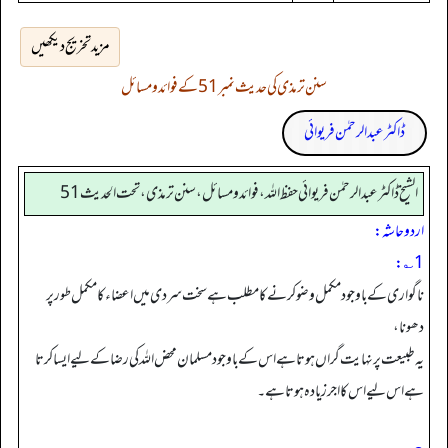
مزید تخریج دیکھیں
سنن ترمذی کی حدیث نمبر 51 کے فوائد و مسائل
ڈاکٹر عبدالرحمٰن فریوائی
الشیخ ڈاکٹر عبد الرحمٰن فریوائی حفظ اللہ، فوائد و مسائل، سنن ترمذی، تحت الحديث 51
اردو حاشہ:
1؎:
ناگواری کے با وجود مکمل وضو کرنے کا مطلب ہے سخت سردی میں اعضاء کا مکمل طور پر
دھونا،
یہ طبیعت پر نہایت گراں ہوتا ہے اس کے باوجود مسلمان محض اللہ کی رضا کے لیے ایسا کرتا
ہے اس لیے اس کا اجر زیادہ ہوتا ہے۔