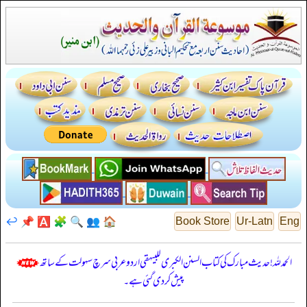
↩️
📌
🅰️
🧩
🔍
👥
🏠
Book Store
Ur-Latn
Eng
الحمدللہ! حدیث مبارک کی کتاب السنن الكبرى للبيهقي اردو عربی سرچ سہولت کے ساتھ
پیش کر دی گئی ہے۔