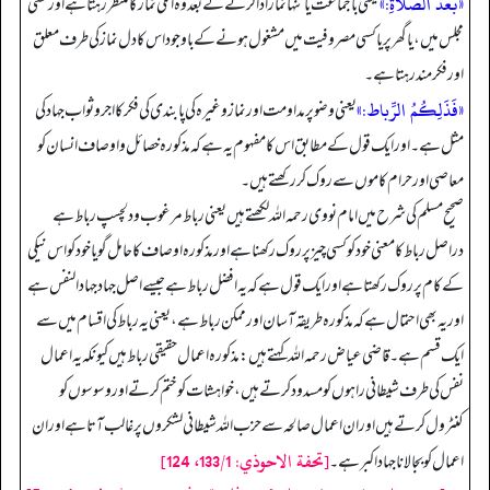
«بَعْدَ الصَّلاةِ:»
یعنی با جماعت یا تنہا نماز ادا کرنے کے بعد وہ اگلی نماز کا منتظر رہتا ہے اور کسی
مجلس میں، یا گھر پر یا کسی مصروفیت میں مشغول ہونے کے باوجود اس کا دل نماز کی طرف معلق
اور فکر مند رہتا ہے۔
«فَذَلِكُمُ الرِّباط:»
یعنی وضو پر مداومت اور نماز وغیرہ کی پابندی کی فکر کا اجر و ثواب جہاد کی
مثل ہے۔ اور ایک قول کے مطابق اس کا مفہوم یہ ہے کہ مذکورہ خصائل و اوصاف انسان کو
معاصی اور حرام کاموں سے روک کر رکھتے ہیں۔
صحیح مسلم کی شرح میں امام نووی رحمہ اللہ لکھتے ہیں یعنی رباط مرغوب و دلچسپ رباط ہے
دراصل رباط کا معنی خود کو کسی چیز پر روک رکھنا ہے اور مذکورہ اوصاف کا حامل گویا خود کو اس نیکی
کے کام پر روک رکھتا ہے اور ایک قول ہے کہ یہ افضل رباط ہے جیسے اصل جہاد جہاد النفس ہے
اور یہ بھی احتمال ہے کہ مذکورہ طریقہ آسان اور ممکن رباط ہے، یعنی یہ رباط کی اقسام میں سے
ایک قسم ہے۔ قاضی عیاض رحمہ اللہ کہتے ہیں: مذکورہ اعمال حقیقی رباط ہیں کیونکہ یہ اعمال
نفس کی طرف شیطانی راہوں کو مسدود کرتے ہیں، خواہشات کو ختم کرتے اور وسوسوں کو
کنٹرول کرتے ہیں اور ان اعمال صالحہ سے حزب اللہ شیطانی لشکروں پر غالب آتا ہے اور ان
[تحفة الاحوذي: 133/1، 124]
اعمال کو بجا لانا جہاد اکبر ہے۔