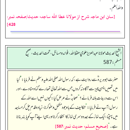
واللہ أعلم۔
[سنن ابن ماجہ شرح از مولانا عطا الله ساجد، حدیث/صفحہ نمبر:
428]
الشيخ الحديث مولانا عبدالعزيز علوي حفظ الله، فوائد و مسائل، تحت الحديث ، صحيح
مسلم: 587
حضرت ابوہریرہ ؓ سے روایت ہے، کہ رسول اللہ صلی اللہ علیہ وسلم نے فرمایا:
”
کیا
میں تمھیں ایسی چیز سے آگاہ نہ کروں جس سے اللہ تعالیٰ تمھارے گناہ مٹا دے، اور
اس سے درجات بلند فرمائے؟
“
صحابہ ؓ نے عرض کیا: کیوں نہیں ا ے اللہ کے
رسول! آپ نے فرمایا:
”
تکالیف کے باوجود مکمل وضو کرنا، زیادہ قدم چل کر مساجد
میں پہنچنا، ایک نماز کے بعد دوسری نماز کا انتظار کرنا اور یہی اپنے آپ کو پابند بنانا
[صحيح مسلم، حديث نمبر:587]
ہے۔
“