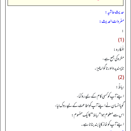
حدیث حاشیہ:
مفردات الحدیث:
:
(1)
الْمَكَارِه:
مكره کی جمع ہے،
ناپسندیدہ اور ناگوار چیز۔
(2)
رِباطٌ:
اپنے آپ کو کسی کام کے لیے روکنا،
گویا انسان نے اپنے آپ کو اطاعت کے لیے روک لیا،
اس سے معلوم ہوا "رِباط" کا ایک مفہوم:
اپنے آپ کو نماز کا پابند بنانا ہے۔