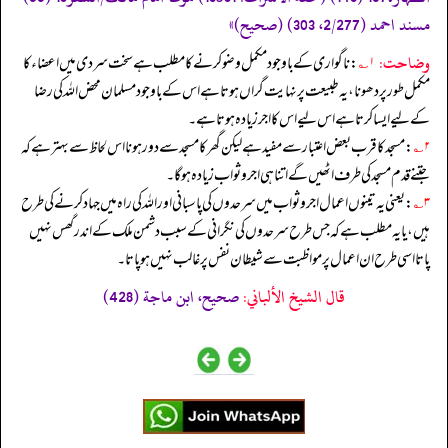
مسند احمد (2/277، 303) (صحیح)»
وضاحت:
۱؎
: ناگواری کے باوجود مکمل وضو کرنے کا مطلب ہے سخت سردی میں اعضاء کا
مکمل طور پر دھونا، یہ طبیعت پر نہایت گراں ہوتا ہے اس کے باوجود مسلمان محض اللہ کی رضا
کے لیے ایسا کرتا ہے اس لیے اس کا اجر زیادہ ہوتا ہے۔
۲؎
: مسجد کا قرب بعض اعتبار سے مفید ہے لیکن گھر کا مسجد سے دور ہونا اس لحاظ سے بہتر ہے کہ
جتنے قدم مسجد کی طرف اٹھیں گے اتنا ہی اجر و ثواب زیادہ ہو گا۔
۳؎
: یعنی یہ تینوں اعمال اجر و ثواب میں سرحدوں کی پاسبانی اور اللہ کی راہ میں جہاد کرنے کی طرح
ہیں، یا یہ مطلب ہے کہ جس طرح سرحدوں کی نگرانی کے سبب دشمن ملک کے اندر گھس نہیں
پاتا اسی طرح ان اعمال پر مواظبت سے شیطان نفس پر غالب نہیں ہو پاتا۔
قال الشيخ الألباني:
صحيح، ابن ماجة (428)