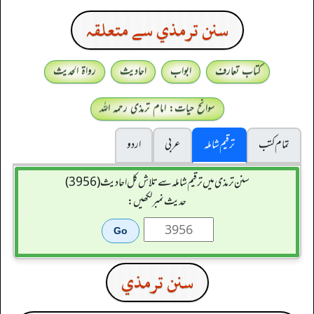
سنن ترمذي سے متعلقہ
کتاب تعارف
ابواب
احادیث
رواۃ الحدیث
سوانح حیات: امام ترمذی رحمہ اللہ
تمام کتب
ترقیم شاملہ
عربی
اردو
سنن ترمذی میں ترقیم شاملہ سے تلاش کل احادیث (3956)
حدیث نمبر لکھیں:
سنن ترمذي