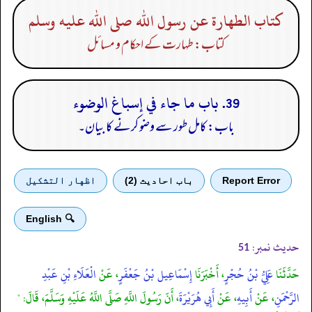
كتاب الطهارة عن رسول الله صلى الله عليه وسلم
کتاب: طہارت کے احکام و مسائل
39. باب ما جاء في إسباغ الوضوء
باب: کامل طور سے وضو کرنے کا بیان۔
Report Error
باب احادیث (2)
اظهار التشكيل
🔍 English
حدیث نمبر:
51
حَدَّثَنَا
عَلِيُّ بْنُ حُجْرٍ
، أَخْبَرَنَا
إِسْمَاعِيل بْنُ جَعْفَرٍ
، عَنْ
الْعَلَاءِ بْنِ عَبْدِ
الرَّحْمَنِ
، عَنْ
أَبِيهِ
، عَنْ
أَبِي هُرَيْرَةَ
، أَنّ رَسُولَ اللَّهِ صَلَّى اللَّهُ عَلَيْهِ وَسَلَّمَ، قَالَ: "