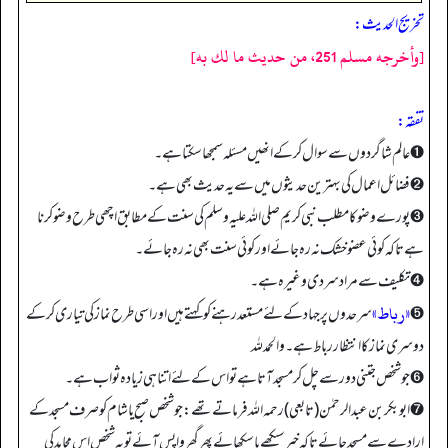
تخریج الحدیث:
[وأخرجه مسلم 251، من حديث ما لك به]
تفقه:
➊ عالم شاگردوں سے سوال کر کے انھیں مسئلہ سمجھا سکتا ہے۔
➋ فضائل اعمال کی بہترین حدیثوں میں سے یہ حدیث بھی ہے۔
➌ پورے وضو کا مطلب نبی کریم صلی اللہ علیہ وسلم کی سنت کے مطابق اچھی طرح وضو کرنا
ہے تاکہ کوئی عضو خشک نہ رہ جائے اور کوئی سنت بھی نہ رہ جائے۔
➍ تکلیف سے مراد سردی وغیرہ ہے۔
«رباط»
➎
سرحدوں پر جہاد کے لئے مستعد رہنے کو کہتے ہیں اور اسی طرح نماز کی تیاری کر کے
دوسری نماز کا انتظار رباط ہے۔ والحمدلله
➏ جو شخص جتنی دور سے چل کر مسجد آتا ہے تو اس کے لئے اتناہی زیادہ ثواب ہے۔
➐ ابوبکر بن عبدالرحمٰن (تابعی) رحمہ الله فرماتے تھے: جو شخص صبح یا شام کو صرف مسجد کے
ارادے سے مسجد جائے تا کہ خیر سیکھے یا سکھائے پھر گھر واپس آئے تو یہ شخص اس مجاہد کی