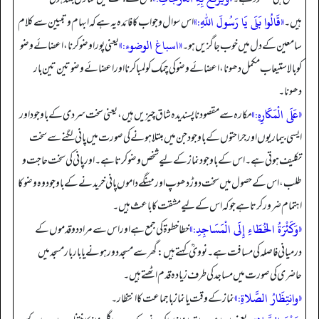
«قَالُوا بَلَى يَا رَسُولَ اللهِ:»
ہیں۔
اس سوال و جواب کا فائدہ یہ ہے کہ ابہام و تبیین سے کلام
«اسباغ الوضوء:»
سامعین کے دل میں خوب جاگزیں ہو۔
یعنی پورا وضو کرنا، اعضائے وضو
کو بالاستیعاب مکمل دھونا، اعضائے وضو کی چمک کو لمبا کرنا اور اعضائے وضو تین تین بار
دھونا۔
«عَلَى الْمَكَارِهِ:»
مکارہ سے مقصود نا پسندیدہ شاق چیزیں ہیں، یعنی سخت سردی کے باوجود اور
ایسی بیماریوں اور جراحتوں کے باوجود جن میں مبتلا ہونے کی صورت میں پانی لگنے سے سخت
تکلیف ہوتی ہے۔ اس کے باوجود نماز کے لیے شخص وضو کرتا ہے۔ اور پانی کی سخت حاجت و
طلب، اس کے حصول میں سخت دوڑ دھوپ اور مہنگے داموں پانی خریدنے کے باوجود وہ وضو کا
اہتمام ضرور کرتا ہے جو کہ اس کے لیے مشقت کا باعث ہیں۔
«وَكَثْرَةُ الخُطَاءِ إِلَى الْمَسَاجِدِ:»
خطا خطوة کی جمع ہے اور اس سے مراد دو قدموں کے
درمیانی فاصلہ کی مسافت ہے۔ نوویؒ کہتے ہیں: گھر سے مسجد دور ہونے یا بار بار مسجد میں
حاضری کی صورت میں مساجد کی طرف زیادہ قدم اٹھتے ہیں۔
«وانتِظَارُ الصَّلاةِ:»
نماز کے وقت یا نماز با جماعت کا انتظار۔