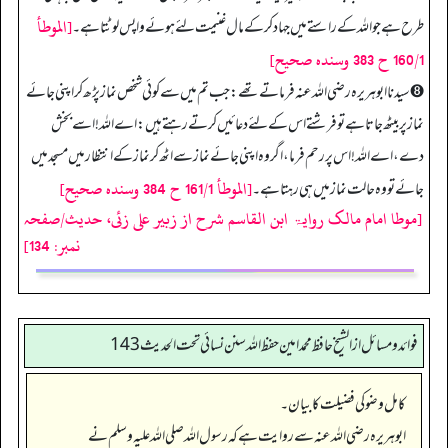
[الموطأ
طرح ہے جو اللہ کے راستے میں جہاد کر کے مال غنیمت لئے ہوئے واپس لوٹتا ہے۔
160/1 ح 383 وسنده صحیح]
➑ سیدنا ابوہریرہ رضی اللہ عنہ فرماتے تھے: جب تم میں سے کوئی شخص نماز پڑھ کر اپنی جائے
نماز پر بیٹھ جاتا ہے تو فرشتے اس کے لئے دعائیں کرتے رہتے ہیں: اے اللہ! اسے بخش
دے، اے اللہ! اس پر رحم فرما، اگر وہ اپنی جائے نماز سے اٹھ کر نماز کے انتظار میں مسجد میں
[الموطأ 161/1 ح 384 وسنده صحيح]
جائے تو وہ حالت نماز میں ہی رہتا ہے۔
[موطا امام مالک روایۃ ابن القاسم شرح از زبیر علی زئی، حدیث/صفحہ
نمبر: 134]
فوائد ومسائل از الشيخ حافظ محمد امين حفظ الله سنن نسائي تحت الحديث 143
کامل وضو کی فضیلت کا بیان۔
ابوہریرہ رضی اللہ عنہ سے روایت ہے کہ رسول اللہ صلی اللہ علیہ وسلم نے