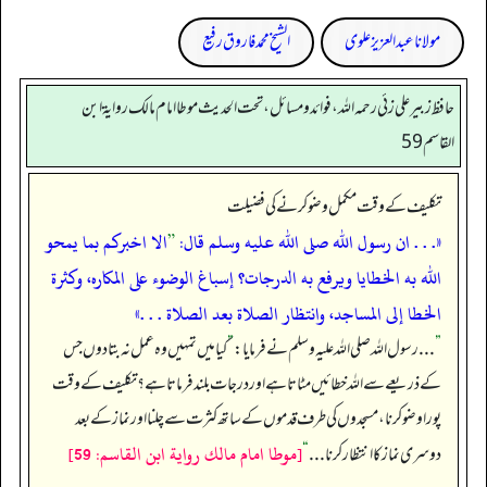
مولانا عبد العزیز علوی
الشیخ محمد فاروق رفیع
حافظ زبير على زئي رحمه الله، فوائد و مسائل، تحت الحديث موطا امام مالك رواية ابن
القاسم 59
تکلیف کے وقت مکمل وضو کرنے کی فضیلت
«. . . ان رسول الله صلى الله عليه وسلم قال:
”
الا اخبركم بما يمحو
الله به الخطايا ويرفع به الدرجات؟ إسباغ الوضوء على المكاره، وكثرة
الخطا إلى المساجد، وانتظار الصلاة بعد الصلاة . . .»
”
. . . رسول اللہ صلی اللہ علیہ وسلم نے فرمایا:
”
کیا میں تمہیں وہ عمل نہ بتا دوں جس
کے ذریعے سے اللہ خطائیں مٹاتا ہے اور درجات بلند فرماتا ہے؟ تکلیف کے وقت
پورا وضو کرنا، مسجدوں کی طرف قدموں کے ساتھ کثرت سے چلنا اور نماز کے بعد
[موطا امام مالك رواية ابن القاسم: 59]
دوسری نماز کا انتظار کرنا . . .
“