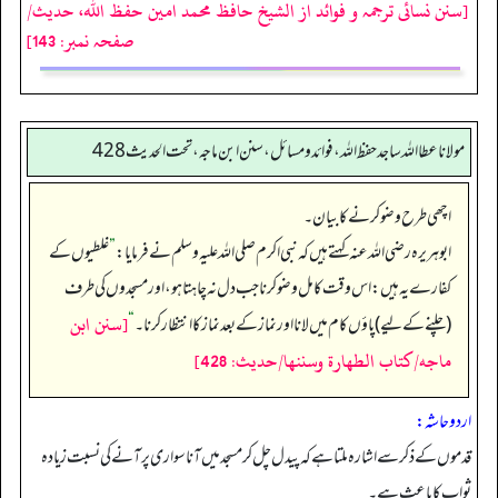
[سنن نسائی ترجمہ و فوائد از الشیخ حافظ محمد امین حفظ اللہ، حدیث/
صفحہ نمبر: 143]
مولانا عطا الله ساجد حفظ الله، فوائد و مسائل، سنن ابن ماجه، تحت الحديث428
اچھی طرح وضو کرنے کا بیان۔
ابوہریرہ رضی اللہ عنہ کہتے ہیں کہ نبی اکرم صلی اللہ علیہ وسلم نے فرمایا:
”
غلطیوں کے
کفارے یہ ہیں: اس وقت کامل وضو کرنا جب دل نہ چاہتا ہو، اور مسجدوں کی طرف
[سنن ابن
(چلنے کے لیے) پاؤں کام میں لانا اور نماز کے بعد نماز کا انتظار کرنا۔‏‏‏‏
“
ماجه/كتاب الطهارة وسننها/حدیث: 428]
اردو حاشہ:
قدموں کے ذکر سے اشارہ ملتاہے کہ پیدل چل کر مسجد میں آنا سواری پر آنے کی نسبت زیادہ
ثواب کا باعث ہے۔