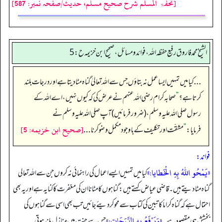
[تحفۃ المسلم شرح صحیح مسلم، حدیث/صفحہ نمبر: 587]
الشيخ محمد فاروق رفیع حفظہ اللہ، فوائد و مسائل، صحیح ابن خزیمہ ح : 5
... کیا میں تمہیں ایسا عمل نہ بتاؤں جس سے اللہ تعالیٰ گناہ مٹا دیتا ہے اور درجات بلند
کرتا ہے؟
“
صحابہ کرام رضی اللہ عنہم نے عرض کی کہ کیوں نہیں، اے اللہ کے
رسول صلی اللہ علیہ وسلم ، (ضرور فرمائیں) آپ صلی اللہ علیہ وسلم نے
[صحيح ابن خزيمه: 5]
فرمایا:
”
مشقّت اور تکلیف کے باوجود مکمل وضو کرنا...
فواند:
«يَمْحُو اللهُ بِهِ الْخَطايا:»
کیا میں تمہیں ایسے اعمال کی راہنمائی نہ کروں جن سے اللہ تعالی
گناہ مٹا دیتے ہیں۔ قاضی عیاض کہتے ہیں: گناہوں کا مٹانا ان کی مغفرت کا کنایہ ہے اور یہ بھی
احتمال ہے کہ گناہ کراماً کاتبین کی کتاب سے محو کر دیئے جائیں تب بھی اسی سے گناہوں کی
«وَيَرْفَعُ بِهِ الدَّرَجَاتِ:»
بخشش ہی مقصود ہے۔
جس سے جنت میں منازل بلند ہوتی