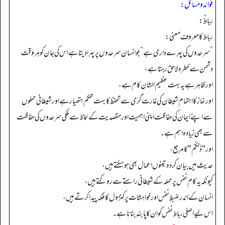
فوائد ومسائل:
رِبَاطٌ:
رباط کا معروف معنی:
”
سرحدوں کی پہرے داری ہے
“
جو انسان سرحدوں پر پہرا دیتا ہے اس کی جان کو ہر وقت
دشمن سے خطرہ لاحق رہتا ہے،
اور ظاہر ہے یہ بہت عظیم الشان کام ہے،
اور نماز کا اہتمام شیطان کی غارت گری سے تحفظ کا بہت محکم ہتھیار ہے اور شیطانی حملوں
سے اپنے ایمان کی حفاظت اپنی اہمیت اورمقصدیت کے لحاظ سے ملکی سرحدوں کی حفاظت
سے بھی زیادہ اہم ہے۔
اور "ذَلِكُمُ" کا مرجع،
حدیث میں بیان کردہ تینوں اعمال بھی ہوسکتے ہیں،
کیونکہ یہ کام نفس پر حملہ کے شیطانی راستے سے روکتے ہیں،
انسان کے اندرضبطِ نفس اور خواہشات پر کنڑول کا ملکہ پیدا کرتے ہیں،
اس لیے اصلی رباط نفس کو ان کا پابند بنانا ہے۔