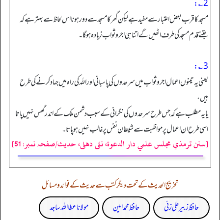
2؎:
مسجد کا قرب بعض اعتبار سے مفید ہے لیکن گھر کا مسجد سے دور ہونا اس لحاظ سے بہتر ہے کہ
جتنے قدم مسجد کی طرف اٹھیں گے اتنا ہی اجر و ثواب زیادہ ہوگا۔
3؎:
یعنی یہ تینوں اعمال اجر و ثواب میں سرحدوں کی پاسبانی اور اللہ کی راہ میں جہاد کرنے کی طرح
ہیں،
یا یہ مطلب ہے کہ جس طرح سرحدوں کی نگرانی کے سبب دشمن ملک کے اندر گھس نہیں پاتا
اسی طرح ان اعمال پر مواظبت سے شیطان نفس پرغالب نہیں ہو پاتا۔
[سنن ترمذي مجلس علمي دار الدعوة، نئى دهلى، حدیث/صفحہ نمبر: 51]
تخریج الحدیث کے تحت دیگر کتب سے حدیث کے فوائد و مسائل
حافظ زبیر علی زئی
حافظ محمد امین
مولانا عطا اللہ ساجد