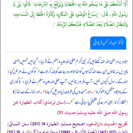
أَلَا أَدُلُّكُمْ عَلَى مَا يَمْحُو اللَّهُ بِهِ الْخَطَايَا وَيَرْفَعُ بِهِ الدَّرَجَاتِ " قَالُوا: بَلَى يَا
رَسُولَ اللَّهِ , قَالَ: " إِسْبَاغُ الْوُضُوءِ عَلَى الْمَكَارِهِ، وَكَثْرَةُ الْخُطَا إِلَى الْمَسَاجِدِ،
وَانْتِظَارُ الصَّلَاةِ بَعْدَ الصَّلَاةِ، فَذَلِكُمُ الرِّبَاطُ ".
ڈاکٹر عبدالرحمٰن فریوائی
ابوہریرہ رضی الله عنہ کہتے ہیں کہ
نبی اکرم صلی الله علیہ وسلم نے فرمایا:
”
کیا میں تمہیں ایسی
چیزیں نہ بتاؤں جن سے اللہ گناہوں کو مٹاتا اور درجات کو بلند کرتا ہے؟
“
لوگوں نے عرض کیا:
اللہ کے رسول! کیوں نہیں، آپ ضرور بتائیں، آپ صلی الله علیہ وسلم نے فرمایا:
”
ناگواری
کے باوجود مکمل وضو کرنا
۱؎
اور مسجدوں کی طرف زیادہ چل کر جانا
۲؎
اور نماز کے بعد نماز کا
[سنن ترمذي/كتاب الطهارة عن
انتظار کرنا، یہی سرحد کی حقیقی پاسبانی ہے
“
۳؎
۔
رسول الله صلى الله عليه وسلم/حدیث: 51]
تخریج الحدیث دارالدعوہ:
«صحیح مسلم/ الطہارة 14 (251) سنن النسائی/
الطہارة107 (143) (تحفة الأشراف: 13981) موطا امام مالک/السفر18 (55)