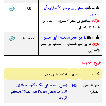
👤←👥
إسماعيل بن جعفر الأنصاري، أبو
ثقة
إسحاق
إسماعيل بن جعفر الأنصاري ← العلاء بن
عبد الرحمن الحرقي
👤←👥
علي بن حجر السعدي، أبو الحسن
ثقة حافظ
علي بن حجر السعدي ← إسماعيل بن جعفر
الأنصاري
تخريج الحديث:
کتاب
نمبر
مختصر عربی متن
سنن النسائى
إسباغ الوضوء على المكاره كثرة الخطا إلى
143
الصغرى
المساجد انتظار الصلاة بعد الصلاة فذلكم
الرباط