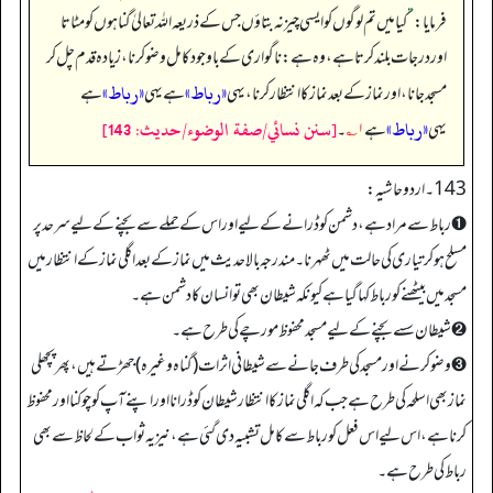
فرمایا:
”
کیا میں تم لوگوں کو ایسی چیز نہ بتاؤں جس کے ذریعہ اللہ تعالیٰ گناہوں کو مٹاتا
اور درجات بلند کرتا ہے، وہ ہے: ناگواری کے باوجود کامل وضو کرنا، زیادہ قدم چل کر
«رباط»
«رباط»
مسجد جانا، اور نماز کے بعد نماز کا انتظار کرنا، یہی
ہے یہی
ہے
«رباط»
[سنن نسائي/صفة الوضوء/حدیث: 143]
یہی
ہے
۱؎
۔
143۔ اردو حاشیہ:
➊ رباط سے مراد ہے، دشمن کو ڈرانے کے لیے اور اس کے حملے سے بچنے کے لیے سرحد پر
مسلح ہو کر تیاری کی حالت میں ٹھہرنا۔ مندرجہ بالا حدیث میں نماز کے بعد اگلی نماز کے انتظار میں
مسجد میں بیٹھنے کو رباط کہا گیا ہے کیونکہ شیطان بھی تو انسان کا دشمن ہے۔
➋ شیطان سسے بچنے کے لیے مسجد محفوظ مورچے کی طرح ہے۔
➌ وضو کرنے اور مسجد کی طرف جانے سے شیطانی اثرات (گناہ وغیرہ) جھڑتے ہیں، پھر پچھلی
نماز بھی اسلحہ کی طرح ہے جب کہ اگلی نماز کا انتظار شیطان کو ڈرانا اور اپنے آپ کو چوکنا اور محفوظ
کرنا ہے، اس لیے اس فعل کو رباط سے کامل تشبیہ دی گئی ہے، نیز یہ ثواب کے لحاظ سے بھی
رباط کی طرح ہے۔