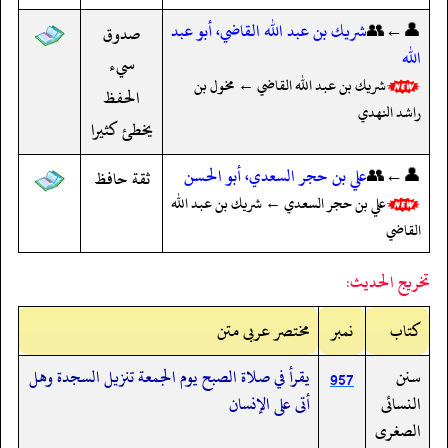
👤←👥
شريك بن عبد الله القاضي، أبو عبد
صدوق
الله
سيء
شريك بن عبد الله القاضي ← مخول بن
الحفظ
راشد النهدي
يخطئ كثيرا
👤←👥
علي بن حجر السعدي، أبو الحسن
ثقة حافظ
علي بن حجر السعدي ← شريك بن عبد الله
القاضي
تخريج الحديث:
کتاب
نمبر
مختصر عربی متن
سنن
يقرأ في صلاة الصبح يوم الجمعة تنزيل السجدة وهل
957
النسائى
أتى على الإنسان
الصغرى