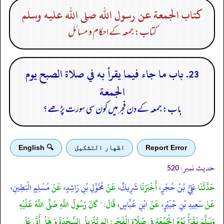
كتاب الجمعة عن رسول الله صلى الله عليه وسلم
کتاب: جمعہ کے احکام و مسائل
23. باب ما جاء فيما يقرأ به في صلاة الصبح يوم
الجمعة
باب: جمعہ کے دن فجر میں کون سی سورت پڑھے؟
Report Error
اظهار التشكيل
🔍 English
حدیث نمبر:
520
حَدَّثَنَا
عَلِيُّ بْنُ حُجْرٍ
، أَخْبَرَنَا
شَرِيكٌ
، عَنْ
مُخَوَّلِ بْنِ رَاشِدٍ
، عَنْ
مُسْلِمٍ الْبَطِينِ
،
عَنْ
سَعِيدِ بْنِ جُبَيْرٍ
، عَنْ
ابْنِ عَبَّاسٍ
، قَالَ: " كَانَ رَسُولُ اللَّهِ صَلَّى اللَّهُ عَلَيْهِ
وَسَلَّمَ يَقْرَأُ يَوْمَ الْجُمُعَةِ فِي صَلَاةِ الْفَجْرِ: الم تَنْزِيلُ السَّجْدَةَ وَ هَلْ أَتَى عَلَى