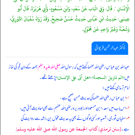
الْإِنْسَانِ ". قَالَ: وَفِي الْبَاب عَنْ سَعْدٍ، وَابْنِ مَسْعُودٍ، وَأَبِي هُرَيْرَةَ. قَالَ أَبُو
عِيسَى: حَدِيثُ ابْنِ عَبَّاسٍ حَدِيثٌ حَسَنٌ صَحِيحٌ. وَقَدْ رَوَاهُ سُفْيَانُ الثَّوْرِيُّ،
وَشُعْبَةُ وَغَيْرُ وَاحِدٍ عَنْ مُخَوَّلٍ.
ڈاکٹر عبدالرحمٰن فریوائی
عبداللہ بن عباس رضی الله عنہما کہتے ہیں کہ
رسول اللہ
صلی اللہ علیہ وسلم
جمعہ کے دن فجر کی نماز
«الم ‏تنزيل السجدةَ»
«هل أتى على الإنسان»
میں
،
پڑھتے تھے۔
امام ترمذی کہتے ہیں:
۱-
ابن عباس رضی الله عنہما کی حدیث حسن صحیح ہے،
۲-
اس باب میں سعد، ابن مسعود اور ابوہریرہ رضی الله عنہم سے بھی احادیث آئی ہیں،
۳-
سفیان ثوری، شعبہ اور کئی لوگوں نے بھی یہ حدیث مخول بن راشد سے روایت کی
[سنن ترمذي/كتاب الجمعة عن رسول الله صلى الله عليه وسلم/
ہے۔