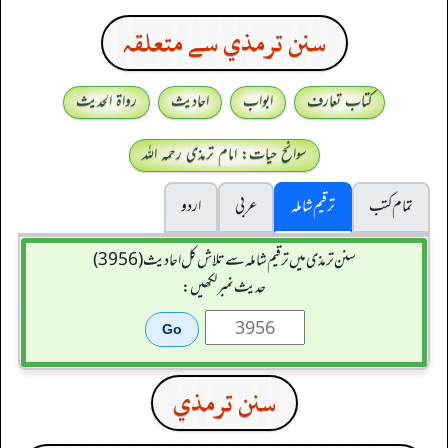
سنن ترمذي سے متعلقہ
کتاب تعارف
ابواب
احادیث
رواۃ الحدیث
سوانح حیات: امام ترمذی رحمہ اللہ
تمام کتب
ترقیم شاملہ
عربی
اردو
سنن ترمذی میں ترقیم شاملہ سے تلاش کل احادیث (3956)
حدیث نمبر لکھیں:
سنن ترمذي