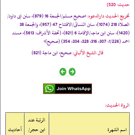
حدیث: 520]
تخریج الحدیث دارالدعوہ:
«صحیح مسلم/الجمعة 16 (879)، سنن ابی داود/
الصلاة 218 (1074)، سنن النسائی/الافتتاح 47 (957)، والجمعة 38
(1420)، سنن ابن ماجہ/الإقامة 6 (821)، (تحفة الأشراف: 5613)، مسند
احمد (1/226، 307، 316، 328، 334، 354) (صحیح)»
قال الشيخ الألباني:
صحيح، ابن ماجة (821)
الرواة الحديث:
الرتبة عند
اسم الشهرة
ابن حجر/
أحاديث