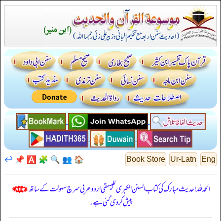
↩️
📌
🅰️
🧩
🔍
👥
🏠
Book Store
Ur-Latn
Eng
الحمدللہ! حدیث مبارک کی کتاب السنن الكبرى للبيهقي اردو عربی سرچ سہولت کے ساتھ
پیش کر دی گئی ہے۔