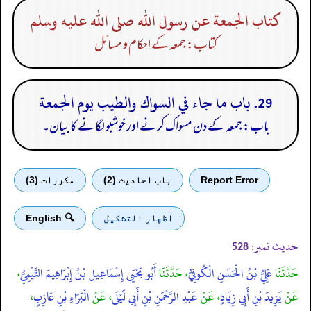
كتاب الجمعة عن رسول الله صلى الله عليه وسلم
کتاب: جمعہ کے احکام و مسائل
29. باب ما جاء في السواك والطيب يوم الجمعة
باب: جمعہ کے دن مسواک کرنے اور خوشبو لگانے کا بیان۔
Report Error
باب احادیث (2)
مكررات (3)
اظهار التشكيل
🔍 English
حدیث نمبر:
528
حَدَّثَنَا
عَلِيُّ بْنُ الْحَسَنِ الْكُوفِيُّ
، حَدَّثَنَا
أَبُو يَحْيَى إِسْمَاعِيل بْنُ إِبْرَاهِيمَ التَّيْمِيُّ
،
عَنْ
يَزِيدَ بْنِ أَبِي زِيَادٍ
، عَنْ
عَبْدِ الرَّحْمَنِ بْنِ أَبِي لَيْلَى
، عَنْ
الْبَرَاءِ بْنِ عَازِبٍ
،