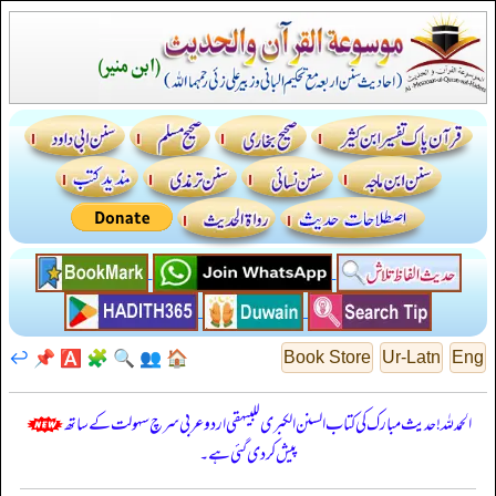
↩️
📌
🅰️
🧩
🔍
👥
🏠
Book Store
Ur-Latn
Eng
الحمدللہ! حدیث مبارک کی کتاب السنن الكبرى للبيهقي اردو عربی سرچ سہولت کے ساتھ
پیش کر دی گئی ہے۔