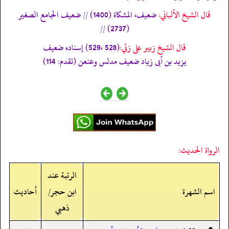
قال الشيخ الألباني:
ضعيف، المشكاة (1400) // ضعيف الجامع الصغير
(2737) //
قال الشيخ زبير على زئي:
(528 ،529) إسناده ضعيف
يزيد بن أبى زياد ضعيف مدلس وعنعن (تقدم: 114)
الرواة الحديث:
الرتبة عند
اسم الشهرة
ابن حجر/
أحاديث
ذهبي