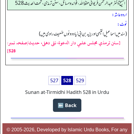
الشیخ ڈاکٹر عبد الرحمٰن فریوائی حفظ اللہ، فوائد و مسائل، سنن ترمذی، تحت الحديث 528
اردو حاشہ:
نوٹ:
(سند میں اسماعیل التیمی اور یزید بن ابی زیاد دونوں ضعیف راوی ہیں)
[سنن ترمذي مجلس علمي دار الدعوة، نئى دهلى، حدیث/صفحہ نمبر:
528]
527
528
529
Sunan at-Tirmidhi Hadith 528 in Urdu
Back ⬅️
© 2005-2026, Developed by Islamic Urdu Books, For any