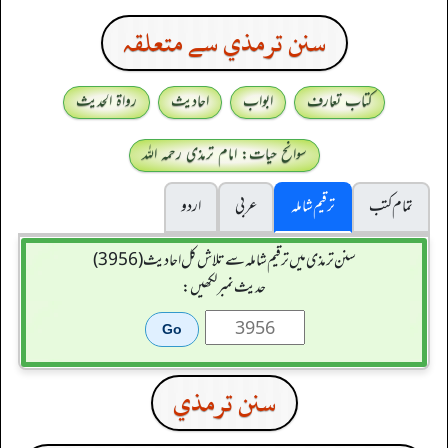
سنن ترمذي سے متعلقہ
کتاب تعارف
ابواب
احادیث
رواۃ الحدیث
سوانح حیات: امام ترمذی رحمہ اللہ
تمام کتب
ترقیم شاملہ
عربی
اردو
سنن ترمذی میں ترقیم شاملہ سے تلاش کل احادیث (3956)
حدیث نمبر لکھیں:
سنن ترمذي