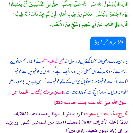
قَالَ: قَالَ رَسُولُ اللَّهِ صَلَّى اللَّهُ عَلَيْهِ وَسَلَّمَ: " حَقٌّ عَلَى الْمُسْلِمِينَ أَنْ يَغْتَسِلُوا
يَوْمَ الْجُمُعَةِ، وَلْيَمَسَّ أَحَدُهُمْ مِنْ طِيبِ أَهْلِهِ، فَإِنْ لَمْ يَجِدْ فَالْمَاءُ لَهُ طِيبٌ ".
قَالَ: وَفِي الْبَاب عَنْ أَبِي سَعِيدٍ وَشَيْخٍ مِنْ الْأَنْصَارِ.
ڈاکٹر عبدالرحمٰن فریوائی
براء بن عازب رضی الله عنہما کہتے ہیں کہ
رسول اللہ
صلی اللہ علیہ وسلم
نے فرمایا:
”
مسلمانوں پر
لازم ہے کہ وہ جمعہ کے دن غسل کریں اور ہر ایک اپنے گھر والوں کی خوشبو میں سے خوشبو
لگائے، اگر اسے خوشبو میسر نہ ہو تو پانی ہی اس کے لیے خوشبو ہے
“
۔ اس باب میں ابوسعید رضی
[سنن ترمذي/كتاب الجمعة عن
الله عنہ اور ایک انصاری شیخ سے بھی روایت ہے۔
رسول الله صلى الله عليه وسلم/حدیث: 528]
تخریج الحدیث دارالدعوہ:
«تفرد بہ المؤلف، وانظر مسند احمد (4/282،
283) (تحفة الأشراف: 1787) (ضعیف) (سند میں اسماعیل التیمی اور یزید
بن ابی زیاد دونوں ضعیف راوی ہیں)»