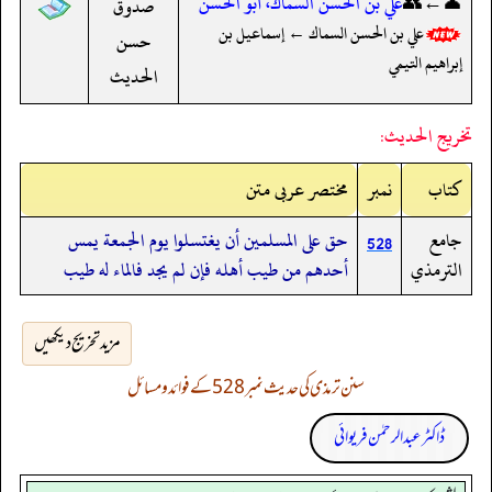
👤←👥
علي بن الحسن السماك، أبو الحسن
صدوق
علي بن الحسن السماك ← إسماعيل بن
حسن
إبراهيم التيمي
الحديث
تخريج الحديث:
کتاب
نمبر
مختصر عربی متن
جامع
حق على المسلمين أن يغتسلوا يوم الجمعة يمس
528
الترمذي
أحدهم من طيب أهله فإن لم يجد فالماء له طيب
مزید تخریج دیکھیں
سنن ترمذی کی حدیث نمبر 528 کے فوائد و مسائل
ڈاکٹر عبدالرحمٰن فریوائی