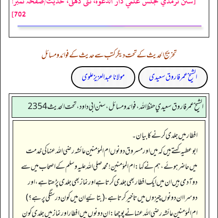
[سنن ترمذي مجلس علمي دار الدعوة، نئى دهلى، حدیث/صفحہ نمبر:
702]
تخریج الحدیث کے تحت دیگر کتب سے حدیث کے فوائد و مسائل
الشیخ عمر فاروق سعیدی
مولانا عبد العزیز علوی
الشيخ عمر فاروق سعيدي حفظ الله، فوائد و مسائل، سنن ابي داود ، تحت الحديث 2354
افطار میں جلدی کرنے کا بیان۔
ابوعطیہ کہتے ہیں کہ میں اور مسروق دونوں ام المؤمنین عائشہ رضی اللہ عنہا کی خدمت
میں حاضر ہوئے، ہم نے کہا: ام المؤمنین! محمد صلی اللہ علیہ وسلم کے اصحاب میں سے
دو آدمی ہیں ان میں ایک افطار بھی جلدی کرتا ہے اور نماز بھی جلدی پڑھتا ہے، اور
دوسرا ان دونوں چیزوں میں تاخیر کرتا ہے، (بتائیے ان میں کون درستگی پر ہے؟)
ام المؤمنین عائشہ رضی اللہ عنہا نے پوچھا: ان دونوں میں افطار اور نماز میں جلدی کون