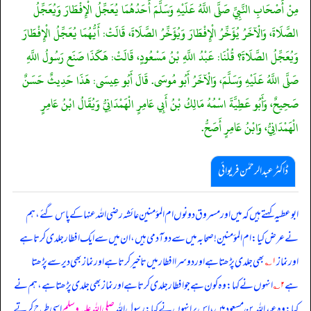
مِنْ أَصْحَابِ النَّبِيِّ صَلَّى اللَّهُ عَلَيْهِ وَسَلَّمَ أَحَدُهُمَا يُعَجِّلُ الْإِفْطَارَ وَيُعَجِّلُ
الصَّلَاةَ، وَالْآخَرُ يُؤَخِّرُ الْإِفْطَارَ وَيُؤَخِّرُ الصَّلَاةَ، قَالَتْ: أَيُّهُمَا يُعَجِّلُ الْإِفْطَارَ
وَيُعَجِّلُ الصَّلَاةَ؟ قُلْنَا: عَبْدُ اللَّهِ بْنُ مَسْعُودٍ، قَالَتْ: هَكَذَا صَنَع رَسُولُ اللَّهِ
صَلَّى اللَّهُ عَلَيْهِ وَسَلَّمَ، وَالْآخَرُ أَبُو مُوسَى. قَالَ أَبُو عِيسَى: هَذَا حَدِيثٌ حَسَنٌ
صَحِيحٌ، وَأَبُو عَطِيَّةَ اسْمُهُ مَالِكُ بْنُ أَبِي عَامِرٍ الْهَمْدَانِيُّ وَيُقَالُ ابْنُ عَامِرٍ
الْهَمْدَانِيُّ، وَابْنُ عَامِرٍ أَصَحُّ.
ڈاکٹر عبدالرحمٰن فریوائی
ابوعطیہ کہتے ہیں کہ
میں اور مسروق دونوں ام المؤمنین عائشہ رضی الله عنہا کے پاس گئے، ہم
نے عرض کیا: ام المؤمنین! صحابہ میں سے دو آدمی ہیں، ان میں سے ایک افطار جلدی کرتا ہے
اور نماز
۱؎
بھی جلدی پڑھتا ہے اور دوسرا افطار میں تاخیر کرتا ہے اور نماز بھی دیر سے پڑھتا
ہے
۲؎
انہوں نے کہا: وہ کون ہے جو افطار جلدی کرتا ہے اور نماز بھی جلدی پڑھتا ہے، ہم نے
کہا: وہ عبداللہ بن مسعود ہیں، اس پر انہوں نے کہا: رسول اللہ
صلی اللہ علیہ وسلم
اسی طرح کرتے