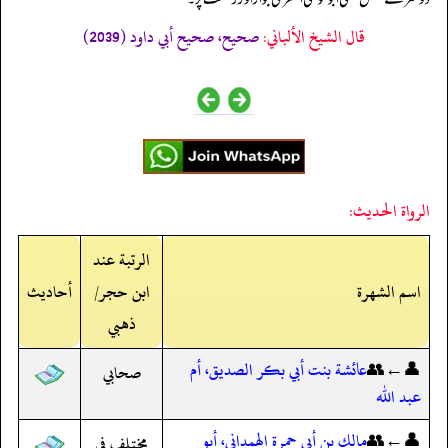
قال الشيخ الألباني:
صحيح، صحيح أبي داود (2039)
الرواة الحديث:
الرتبة عند
اسم الشهرة
ابن حجر/
أحاديث
ذهبي
👤←👥
عائشة بنت أبي بكر الصديق، أم
صحابي
عبد الله
👤←👥
مالك بن أبي حمرة الهمداني، أبو
مختلف في