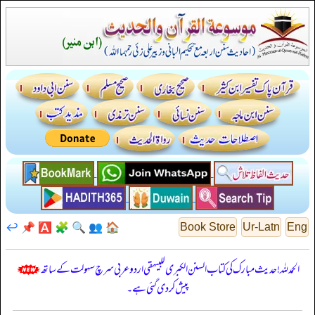
↩️
📌
🅰️
🧩
🔍
👥
🏠
Book Store
Ur-Latn
Eng
الحمدللہ! حدیث مبارک کی کتاب السنن الكبرى للبيهقي اردو عربی سرچ سہولت کے ساتھ
پیش کر دی گئی ہے۔