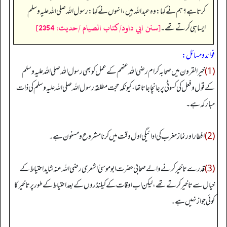
کرتا ہے؟ ہم نے کہا: وہ عبداللہ ہیں، انہوں نے کہا: رسول اللہ صلی اللہ علیہ وسلم
[سنن ابي داود/كتاب الصيام /حدیث: 2354]
ایسا ہی کرتے تھے۔
فوائد ومسائل:
(1)
خیر القرون میں صحابہ کرام رضی اللہ عنھم کے عمل کو بھی رسول اللہ صلی اللہ علیہ وسلم
کے قول و فعل کی کسوٹی پر جانچا جاتا تھا، کیونکہ حجت مطلقہ رسول اللہ صلی اللہ علیہ وسلم کی ذات
مبارکہ ہے۔
(2)
افطار اور نماز مغرب کی ادائیگی اول وقت میں کرنا مشروع و مسنون ہے۔
(3)
قدرے تاخیر کرنے والے صحابی حضرت ابوموسیٰ اشعری رضی اللہ عنہ شاید احتیاط کے
خیال سے تاخیر کرتے تھے، لیکن اب اوقات کے کیلنڈروں کے بعد احتیاط کے طور پر تاخیر کا
کوئی جواز نہیں ہے۔