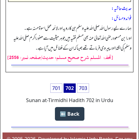
حدیث حاشیہ:
فوائد ومسائل:
ہمارے لیے رسول اللہ صلی اللہ علیہ وسلم ہی کا رویہ اور لائحہ عمل اسوۃ حسنہ ہے۔
اور ابن مسعود رضی اللہ تعالیٰ عنہ بھی مسلم فقیہ ہیں جو ہرحیثیت سے حضور اکرم صلی اللہ علیہ
وسلم کی اقتدا اور پیروی فرماتے تھے جیسا کہ ان کے فضائل میں آیا ہے۔
[تحفۃ المسلم شرح صحیح مسلم، حدیث/صفحہ نمبر: 2556]
701
702
703
Sunan at-Tirmidhi Hadith 702 in Urdu
Back ⬅️