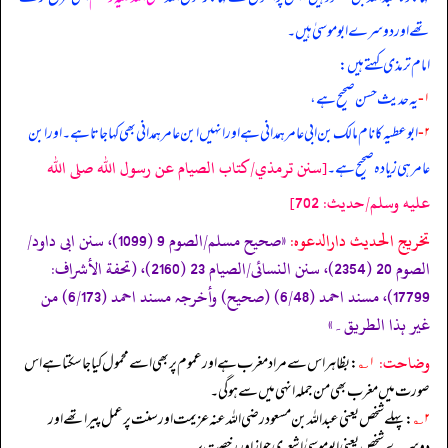
تھے اور دوسرے ابوموسیٰ ہیں۔
امام ترمذی کہتے ہیں:
۱-
یہ حدیث حسن صحیح ہے،
۲-
ابوعطیہ کا نام مالک بن ابی عامر ہمدانی ہے اور انہیں ابن عامر ہمدانی بھی کہا جاتا ہے۔ اور ابن
[سنن ترمذي/كتاب الصيام عن رسول الله صلى الله
عامر ہی زیادہ صحیح ہے۔
عليه وسلم/حدیث: 702]
تخریج الحدیث دارالدعوہ:
«صحیح مسلم/الصوم 9 (1099)، سنن ابی داود/
الصوم 20 (2354)، سنن النسائی/الصیام 23 (2160)، (تحفة الأشراف:
17799)، مسند احمد (6/48) (صحیح) وأخرجہ مسند احمد (6/173) من
غیر ہذا الطریق۔»
وضاحت:
۱؎
: بظاہر اس سے مراد مغرب ہے اور عموم پربھی اسے محمول کیا جا سکتا ہے اس
صورت میں مغرب بھی من جملہ انہی میں سے ہو گی۔
۲؎
: پہلے شخص یعنی عبداللہ بن مسعود رضی الله عنہ عزیمت اور سنت پر عمل پیرا تھے اور
دوسرے شخص یعنی ابوموسیٰ اشعری جواز اور رخصت پر۔