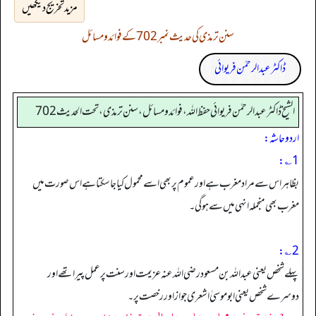
مزید تخریج دیکھیں
سنن ترمذی کی حدیث نمبر 702 کے فوائد و مسائل
ڈاکٹر عبدالرحمٰن فریوائی
الشیخ ڈاکٹر عبد الرحمٰن فریوائی حفظ اللہ، فوائد و مسائل، سنن ترمذی، تحت الحديث 702
اردو حاشہ:
1؎:
بظاہر اس سے مراد مغرب ہے اور عموم پر بھی اسے محمول کیا جا سکتا ہے اس صورت میں
مغرب بھی منجملہ انہی میں سے ہو گی۔
2؎:
پہلے شخص یعنی عبداللہ بن مسعود رضی اللہ عنہ عزیمت اور سنت پر عمل پیرا تھے اور
دوسرے شخص یعنی ابو موسیٰ اشعری جواز اور رخصت پر۔