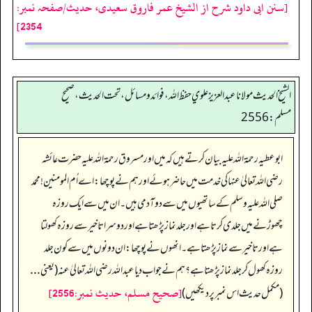
[سنن ابی داود شرح از الشیخ عمر فاروق سعیدی، حدیث/صفحہ نمبر:
2354]
الشيخ الحديث مولانا عبدالعزيز علوي حفظ الله، فوائد و مسائل، تحت الحديث ، صحيح
مسلم: 2556
ابو عطیہ رحمۃ اللہ علیہ بیان کرتے ہیں کہ میں اور مسروق رحمۃ اللہ علیہ حضرت عائشہ
رضی اللہ تعالیٰ عنہا کی خدمت میں حاضر ہوئے اور ہم نے پوچھا: اے اُم المومنین! محمد
صلی اللہ علیہ وسلم کے ساتھیوں میں سے دو آدمی ہیں۔ ان میں سے ایک روزہ
چھوڑنے میں جلدی کرتا ہے اور جلد نماز پڑھتا ہے اور دوسرا تاخیر سے روزہ کھولتا
ہے اور تاخیر سے نماز پڑھتا ہے۔ انھوں نے پوچھا: ان دونوں میں سے کون جلد
روزہ کھول کر جلد نماز پڑھتا ہے؟ ہم نے جواب دیا عبد اللہ رضی اللہ تعالیٰ عنہ (یعنی...
[صحيح مسلم، حديث نمبر:2556]
(مکمل حدیث اس نمبر پر دیکھیں)