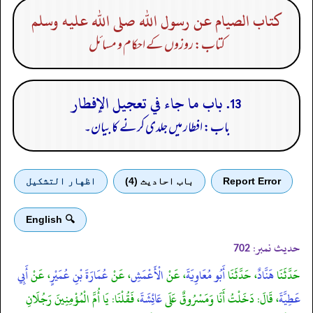
كتاب الصيام عن رسول الله صلى الله عليه وسلم
کتاب: روزوں کے احکام و مسائل
13. باب ما جاء في تعجيل الإفطار
باب: افطار میں جلدی کرنے کا بیان۔
Report Error
باب احادیث (4)
اظهار التشكيل
🔍 English
حدیث نمبر:
702
حَدَّثَنَا
هَنَّادٌ
، حَدَّثَنَا
أَبُو مُعَاوِيَةَ
، عَنْ
الْأَعْمَشِ
، عَنْ
عُمَارَةَ بْنِ عُمَيْرٍ
، عَنْ
أَبِي
عَطِيَّةَ
، قَالَ: دَخَلْتُ أَنَا وَمَسْرُوقٌ عَلَى
عَائِشَةَ
، فَقُلْنَا: يَا أُمَّ الْمُؤْمِنِينَ رَجُلَانِ