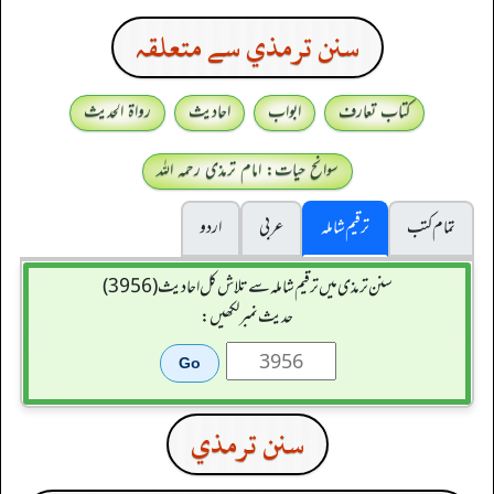
سنن ترمذي سے متعلقہ
کتاب تعارف
ابواب
احادیث
رواۃ الحدیث
سوانح حیات: امام ترمذی رحمہ اللہ
تمام کتب
ترقیم شاملہ
عربی
اردو
سنن ترمذی میں ترقیم شاملہ سے تلاش کل احادیث (3956)
حدیث نمبر لکھیں:
سنن ترمذي