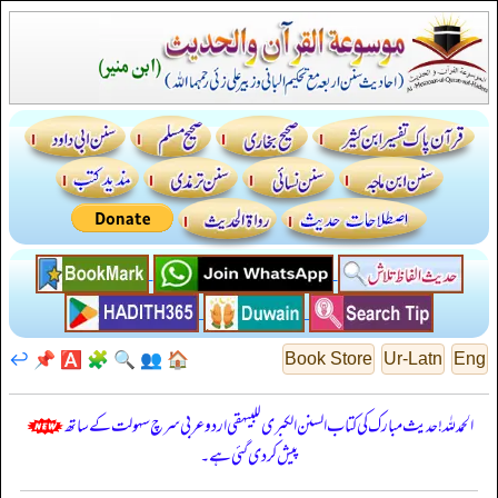
↩️
📌
🅰️
🧩
🔍
👥
🏠
Book Store
Ur-Latn
Eng
الحمدللہ! حدیث مبارک کی کتاب السنن الكبرى للبيهقي اردو عربی سرچ سہولت کے ساتھ
پیش کر دی گئی ہے۔