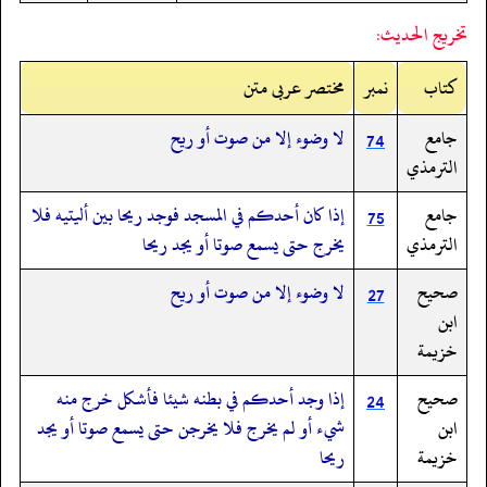
تخريج الحديث:
کتاب
نمبر
مختصر عربی متن
جامع
لا وضوء إلا من صوت أو ريح
74
الترمذي
جامع
إذا كان أحدكم في المسجد فوجد ريحا بين أليتيه فلا
75
الترمذي
يخرج حتى يسمع صوتا أو يجد ريحا
صحيح
لا وضوء إلا من صوت أو ريح
27
ابن
خزيمة
صحيح
إذا وجد أحدكم في بطنه شيئا فأشكل خرج منه
24
ابن
شيء أو لم يخرج فلا يخرجن حتى يسمع صوتا أو يجد
خزيمة
ريحا