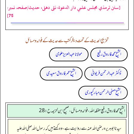
[سنن ترمذي مجلس علمي دار الدعوة، نئى دهلى، حدیث/صفحہ نمبر:
75]
تخریج الحدیث کے تحت دیگر کتب سے حدیث کے فوائد و مسائل
الشیخ محمد فاروق رفیع
مولانا عبد العزیز علوی
ڈاکٹر عبدالرحمٰن فریوائی
الشیخ عمر فاروق سعیدی
الشیخ صفی الرحمن مبارکپوری
الشيخ محمد فاروق رفیع حفظہ اللہ، فوائد و مسائل، صحیح ابن خزیمہ ح : 28
سیدنا ابوہریرہ رضی اللہ عنہ سے روایت ہے، وہ کہتے ہیں کہ رسول اللہ صلی اللہ علیہ