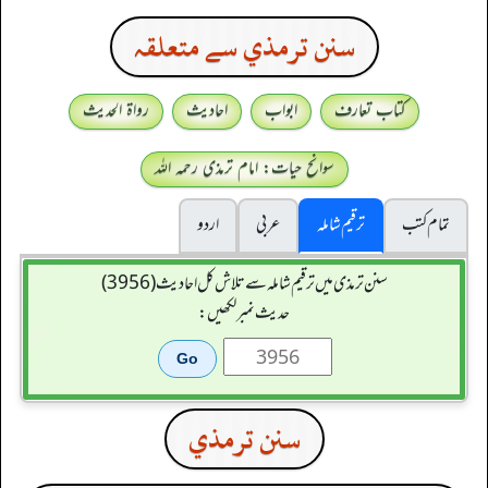
سنن ترمذي سے متعلقہ
کتاب تعارف
ابواب
احادیث
رواۃ الحدیث
سوانح حیات: امام ترمذی رحمہ اللہ
تمام کتب
ترقیم شاملہ
عربی
اردو
سنن ترمذی میں ترقیم شاملہ سے تلاش کل احادیث (3956)
حدیث نمبر لکھیں:
سنن ترمذي