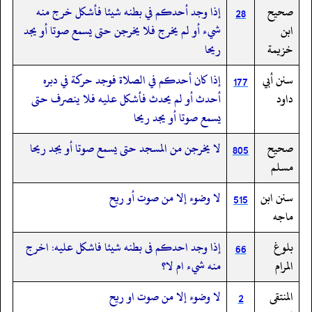
صحيح
إذا وجد أحدكم في بطنه شيئا فأشكل خرج منه
28
ابن
شيء أو لم يخرج فلا يخرجن حتى يسمع صوتا أو يجد
خزيمة
ريحا
سنن أبي
إذا كان أحدكم في الصلاة فوجد حركة في دبره
177
داود
أحدث أو لم يحدث فأشكل عليه فلا ينصرف حتى
يسمع صوتا أو يجد ريحا
صحيح
لا يخرجن من المسجد حتى يسمع صوتا أو يجد ريحا
805
مسلم
سنن ابن
لا وضوء إلا من صوت أو ريح
515
ماجه
بلوغ
‏‏‏‏إذا وجد احدكم فى بطنه شيئا فاشكل عليه: اخرج
66
المرام
منه شيء ام لا؟
المنتقى
لا وضوء إلا من صوت او ريح
2