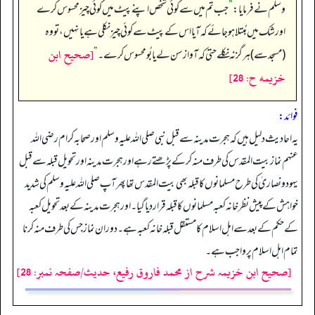
وسلم نے فرمایا:
”
جب تم میں سے کوئی شخص اپنے پیٹ میں کوئی چیز محسوس کرے
اور شک میں مُبتلا ہوجائے کہ آیا اس کے پیٹ سے کوئی چیز نکلی ہے یا نہیں، تو وہ
[صحيح ابن
(مسجد سے) ہر گز نہ نکلے حتیٰ کہ آواز سن لے یا بُو محسوس کرے۔
“
خزيمه ح: 28]
فوائد:
یہ احادیث دلیل ہیں کہ ہجرت مدینہ سے قبل نبی صلی اللہ علیہ وسلم اور صحابہ کرام رضی اللہ
عنہم نماز بیت المقدس کی طرف منہ کر کے پڑھتے رہے اور ہجرت مدینہ اور تحویل قبلہ سے قبل
یہود و نصاریٰ کی طرح مسلمانوں کا قبلہ بھی بیت المقدس تھا پھر آپ صلی اللہ علیہ وسلم کی شدید
خواہش کے پیش نظر خانہ کعبہ مسلمانوں کا قبلہ قرار دیا گیا۔ اور ہجرت مدینہ کے بعد تحویل کعبہ
کے حکم کے بعد سے اہل اسلام کا مستقل قبلہ خانہ کعبہ ہے۔ دوران نماز جس کی طرف منہ کرنا
تمام اہل اسلام پر واجب ہے۔
[صحیح ابن خزیمہ شرح از محمد فاروق رفیع، حدیث/صفحہ نمبر: 28]