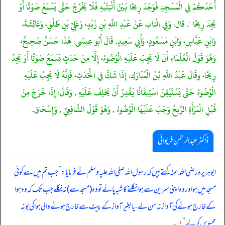
أَحَدُكُمْ فِي الْمَسْجِدِ فَوَجَدَ رِيحًا بَيْنَ أَلْيَتَيْهِ فَلَا يَخْرُجْ حَتَّى يَسْمَعَ صَوْتًا أَوْ
يَجِدَ رِيحًا ". قال: وَفِي الْبَاب عَنْ عَبْدِ اللَّهِ بْنِ زَيْدٍ، وَعَلِيِّ بْنِ طَلْقٍ، وَعَائِشَةَ،
وَابْنِ عَبَّاسٍ، وَابْنِ مَسْعُودٍ، وَأَبِي سَعِيدٍ. قَالَ أَبُو عِيسَى: هَذَا حَسَنٌ صَحِيحٌ،
وَهُوَ قَوْلُ الْعُلَمَاءِ أَنْ لَا يَجِبَ عَلَيْهِ الْوُضُوءُ، إِلَّا مِنْ حَدَثٍ يَسْمَعُ صَوْتًا أَوْ يَجِدُ
رِيحًا، وقَالَ عَبْدُ اللَّهِ بْنُ الْمُبَارَكِ: إِذَا شَكَّ فِي الْحَدَثِ، فَإِنَّهُ لَا يَجِبُ عَلَيْهِ
الْوُضُوءُ حَتَّى يَسْتَيْقِنَ اسْتِيقَانًا يَقْدِرُ أَنْ يَحْلِفَ عَلَيْهِ , وَقَالَ: إِذَا خَرَجَ مِنْ
قُبُلِ الْمَرْأَةِ الرِّيحُ وَجَبَ عَلَيْهَا الْوُضُوءُ , وَهُوَ قَوْلُ الشَّافِعِيِّ , وَإِسْحَاق.
ڈاکٹر عبدالرحمٰن فریوائی
ابوہریرہ رضی الله عنہ کہتے ہیں کہ
رسول اللہ صلی الله علیہ وسلم نے فرمایا:
”
جب تم میں سے کوئی
مسجد میں ہو اور وہ اپنی سرین سے ہوا نکلنے کا شبہ پائے تو وہ (مسجد سے) نہ نکلے جب تک کہ وہ ہوا
کے خارج ہونے کی آواز نہ سن لے، یا بغیر آواز کے پیٹ سے خارج ہونے والی ہوا کی بو نہ
محسوس کر لے
“
۱؎
۔