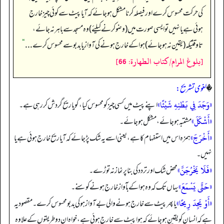
کی حرکت محسوس کرے اور فیصلہ کرنا مشکل ہو جائے کہ آیا پیٹ سے کوئی چیز خارج
ہوئی ہے یا نہیں تو ایسی صورت میں (وضو کرنے کیلئے) وہ مسجد سے باہر نہ جائے،
تاوقتیکہ (یقین نہ ہو جائے) ہوا کے خارج ہونے کی آواز یا بدبو سے محسوس کرے . . .
“
[بلوغ المرام/كتاب الطهارة: 66]
�
لغوی تشریح:
«وَجَدَ فِي بَطْنِهِ شَيْئًا»
اپنے پیٹ میں کسی چیز کو محسوس کیا، گویا ریح گردش کر رہی ہے۔
«أَشْكَلَ»
مشتبہ ہو جائے، مشکل ہو جائے۔
«أَخْرَجَ»
ہمزہ اس میں استفہام کا ہے، یعنی اسے یہ شک پڑ جائے کہ آیا ریح خارج ہوئی ہے یا
نہیں۔
«فَلَا يَخْرُجَنَّ»
محض شک اور تردد کی بنا پر نماز نہ توڑے۔
«حَتَّى يَسْمَعَ»
یہاں تک کہ وہ ہوا کے بآواز خارج ہونے کو سنے۔
«أَوْ يَجِدَ رِيحًا»
یا پھر پیٹ سے خارج ہونے والی بے آواز ہو کی بدبو محسوس کرے۔ مقصود یہ
ہے کہ انسان کو یقین ہو جائے کہ ہوا پیٹ سے خارج ہوئی ہے، خواہ ان دو طریقوں کے علاوہ