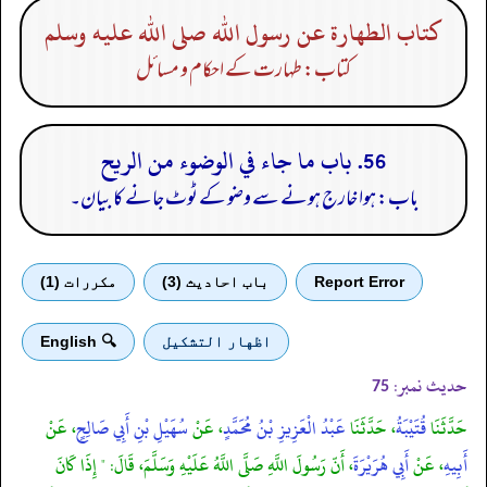
كتاب الطهارة عن رسول الله صلى الله عليه وسلم
کتاب: طہارت کے احکام و مسائل
56. باب ما جاء في الوضوء من الريح
باب: ہوا خارج ہونے سے وضو کے ٹوٹ جانے کا بیان۔
Report Error
باب احادیث (3)
مكررات (1)
اظهار التشكيل
🔍 English
حدیث نمبر:
75
حَدَّثَنَا
قُتَيْبَةُ
، حَدَّثَنَا
عَبْدُ الْعَزِيزِ بْنُ مُحَمَّدٍ
، عَنْ
سُهَيْلِ بْنِ أَبِي صَالِحٍ
، عَنْ
أَبِيهِ
، عَنْ
أَبِي هُرَيْرَةَ
، أَنّ رَسُولَ اللَّهِ صَلَّى اللَّهُ عَلَيْهِ وَسَلَّمَ، قَالَ: " إِذَا كَانَ