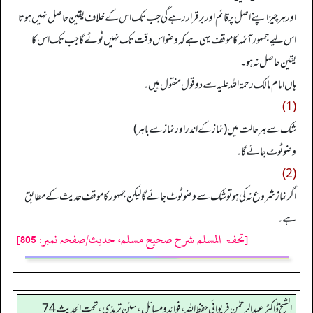
اور ہر چیز اپنے اصل پر قائم اور برقرار رہے گی جب تک اس کے خلاف یقین حاصل نہیں ہوتا
اس لیے جمہور آئمہ کا موقف یہی ہے کہ وضو اس وقت تک نہیں ٹوٹے گا جب تک اس کا
یقین حاصل نہ ہو۔
ہاں امام مالک رحمۃ اللہ علیہ سے دو قول منقول ہیں۔
(1)
شک سے ہر حالت میں (نماز کے اندر اور نماز سے باہر)
وضو ٹوٹ جائے گا۔
(2)
اگر نماز شروع نہ کی ہو تو شک سے وضو ٹوٹ جائے گا لیکن جمہور کا موقف حدیث کے مطابق
ہے۔
[تحفۃ المسلم شرح صحیح مسلم، حدیث/صفحہ نمبر: 805]
الشیخ ڈاکٹر عبد الرحمٰن فریوائی حفظ اللہ، فوائد و مسائل، سنن ترمذی، تحت الحديث 74