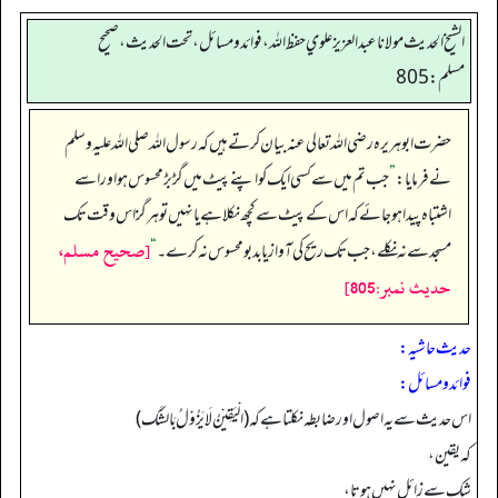
الشيخ الحديث مولانا عبدالعزيز علوي حفظ الله، فوائد و مسائل، تحت الحديث ، صحيح
مسلم: 805
حضرت ابو ہریرہ رضی اللہ تعالی عنہ بیان کرتے ہیں کہ رسول اللہ صلی اللہ علیہ وسلم
نے فرمایا:
”
جب تم میں سے کسی ایک کو اپنے پیٹ میں گڑبڑ محسوس ہو اور اسے
اشتباہ پیدا ہو جائے کہ اس کے پیٹ سے کچھ نکلا ہے یا نہیں تو ہرگز اس وقت تک
[صحيح مسلم،
مسجد سے نہ نکلے، جب تک ریح کی آواز یا بدبو محسوس نہ کرے۔
“
حديث نمبر:805]
حدیث حاشیہ:
فوائد ومسائل:
اس حدیث سے یہ اصول اور ضابطہ نکلتا ہے کہ (الْيَقِيْنُ لَايَزُوْلُ بَالشَّك)
کہ یقین،
شک سے زائل نہیں ہوتا،