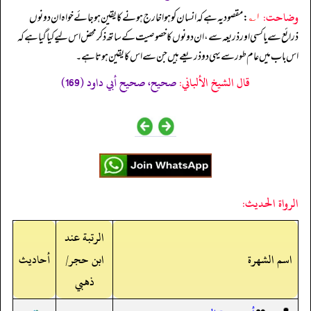
وضاحت:
۱؎
: مقصود یہ ہے کہ انسان کو ہوا خارج ہونے کا یقین ہو جائے خواہ ان دونوں
ذرائع سے یا کسی اور ذریعہ سے، ان دونوں کا خصوصیت کے ساتھ ذکر محض اس لیے کیا گیا ہے کہ
اس باب میں عام طور سے یہی دو ذریعے ہیں جن سے اس کا یقین ہوتا ہے۔
قال الشيخ الألباني:
صحيح، صحيح أبي داود (169)
الرواة الحديث:
الرتبة عند
اسم الشهرة
ابن حجر/
أحاديث
ذهبي