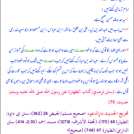
امام ترمذی کہتے ہیں:
۱-
یہ حدیث حسن صحیح ہے،
۲-
اس باب میں عبداللہ بن زید، علی بن طلق، عائشہ، ابن عباس، ابن مسعود اور ابو سعید خدری
سے بھی احادیث آئی ہیں،
«حدث»
«حدث»
۳-
اور یہی علماء کا قول ہے کہ وضو
ہی سے واجب ہوتا ہے کہ وہ
کی آواز سن
«حدث»
لے یا بو محسوس کر لے، عبداللہ بن مبارک کہتے ہیں کہ جب
میں شک ہو تو وضو واجب
نہیں ہوتا، جب تک کہ ایسا یقین نہ ہو جائے کہ اس پر قسم کھا سکے، نیز کہتے ہیں کہ جب عورت کی
اگلی شرمگاہ سے ہوا خارج ہو تو اس پر وضو واجب ہو جاتا ہے، یہی شافعی اور اسحاق بن راہویہ کا بھی
[سنن ترمذي/كتاب الطهارة عن رسول الله صلى الله عليه وسلم/
قول ہے۔
حدیث: 75]
تخریج الحدیث دارالدعوہ:
«صحیح مسلم/الحیض 26 (362)، سنن ابی داود/
الطہارة 68 (170)، (تحفة الأشراف: 12718)، مسند احمد (2/30، 414) سنن
الدارمی/الطہارة 47 (748) (صحیح)»