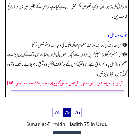
اور کوئی طریقہ ہو۔ ان دو کا بالخصوص ذکر محض اس لیے کیا ہے کہ اس کے یقین میں یہی دو ذرائع
غالب ہیں۔
فوائد و مسائل:
➊ اس حدیث کی رو سے صاف معلوم ہوا کہ شک کی وجہ سے وضو نہیں ٹوٹتا۔
➋ اس مفہوم کو ذرا وسیع کریں تو اس سے ایک اصول کی طرف اشارہ بھی ملتا ہے کہ ہر چیز اپنے
حکم اور اصل پر قائم رہتی ہے، تاوقتیکہ اس کے برخلاف یقین و وثوق نہ ہو جائے۔ شک و تردد
کوئی قابل اعتبار چیز نہیں۔
[بلوغ المرام شرح از صفی الرحمن مبارکپوری، حدیث/صفحہ نمبر: 66]
74
75
76
Sunan at-Tirmidhi Hadith 75 in Urdu