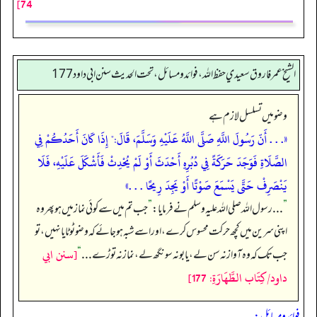
74]
الشيخ عمر فاروق سعيدي حفظ الله، فوائد و مسائل، تحت الحديث سنن ابي داود 177
وضو میں تسلسل لازم ہے
«. . . أَنّ رَسُولَ اللَّهِ صَلَّى اللَّهُ عَلَيْهِ وَسَلَّمَ، قَالَ:" إِذَا كَانَ أَحَدُكُمْ فِي
الصَّلَاةِ فَوَجَدَ حَرَكَةً فِي دُبُرِهِ أَحْدَثَ أَوْ لَمْ يُحْدِثْ فَأَشْكَلَ عَلَيْهِ، فَلَا
يَنْصَرِفْ حَتَّى يَسْمَعَ صَوْتًا أَوْ يَجِدَ رِيحًا . . .»
”
. . . رسول اللہ صلی اللہ علیہ وسلم نے فرمایا:
”
جب تم میں سے کوئی نماز میں ہو پھر وہ
اپنی سرین میں کچھ حرکت محسوس کرے، اور اسے شبہ ہو جائے کہ وضو ٹوٹا یا نہیں، تو
[سنن ابي
جب تک کہ وہ آواز نہ سن لے، یا بو نہ سونگھ لے، نماز نہ توڑے . . .
“
داود/كِتَاب الطَّهَارَةِ: 177]
فوائد و مسائل: