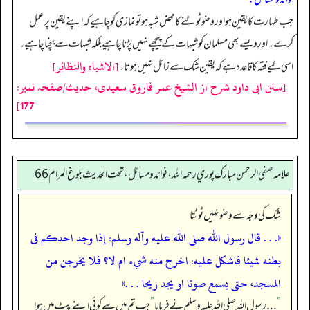
جب طہارت کا یقین ہو اور وضو ٹوٹنے کا محض شبہ ہو تو نمازی کو چاہیے کہ اپنے یقین پر عمل
کرے۔ اور ویسے بھی مسلمان کو شبہات کے پیچھے نہیں پڑنا چاہیے بلکہ شبہات سے بچنا چاہیے۔
[الاشباہ والنظائر]
اسی لیے فقہ کا قاعدہ ہے کہ یقین شک سے زائل نہیں ہوتا۔
[سنن ابی داود شرح از الشیخ عمر فاروق سعیدی، حدیث/صفحہ نمبر:
177]
علامه صفي الرحمن مبارك پوري رحمه الله، فوائد و مسائل، تحت الحديث بلوغ المرام 66
شک کی وجہ سے وضو نہیں ٹوٹتا
«. . . قال رسول الله صلى الله عليه وآله وسلم: ‏‏‏‏إذا وجد احدكم فى
بطنه شيئا فاشكل عليه: اخرج منه شيء ام لا؟ فلا يخرجن من
المسجد،‏‏‏‏ حتى يسمع صوتا او يجد ريحا . . .»
”
. . . رسول اللہ صلی اللہ علیہ وسلم نے فرمایا
”
جب تم میں سے کوئی اپنے پیٹ میں ہوا