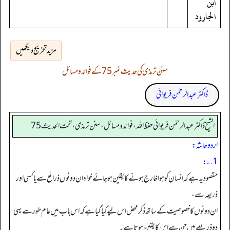
ابن
الجارود
مزید تخریج دیکھیں
سنن ترمذی کی حدیث نمبر 75 کے فوائد و مسائل
ڈاکٹر عبدالرحمٰن فریوائی
الشیخ ڈاکٹر عبد الرحمٰن فریوائی حفظ اللہ، فوائد و مسائل، سنن ترمذی، تحت الحديث 75
اردو حاشہ:
1؎:
مقصود یہ ہے کہ انسان کو ہوا خارج ہونے کا یقین ہو جائے خواہ ان دونوں ذرائع سے یا کسی اور
ذریعہ سے،
ان دونوں کا خصوصیت کے ساتھ ذکر محض اس لیے کیا گیا ہے کہ اس باب میں عام طور سے یہی
دو ذریعے ہیں جن سے اس کا یقین ہوتا ہے۔