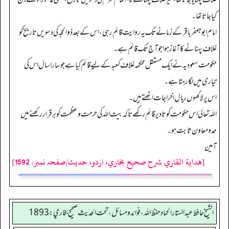
کیا جاتا تھا۔
امام ابو جعفر باقر کے زمانے تک یہ روایت قائم رہی، اس کے بعد ذوالحجہ کی دسویں تاریخ کو
غلاف پہنانے کا آغاز ہوا جو آج تک قائم ہے۔
حکومت سعودیہ نے ایک مستقل محکمہ غلاف کعبہ کے لیے قائم کیا ہے جو سارا سال اس کی
تیاری میں لگا رہتا ہے۔
اس پر لاکھوں ریال اخراجات اٹھتے ہیں۔
اللہ تعالیٰ اس حکومت کو تادیر قائم رکھے تاکہ بیت اللہ کی حرمت و عظمت کو برقرار رکھنے میں
ممدومعاون ثابت ہو۔
آمین
[هداية القاري شرح صحيح بخاري، اردو، حدیث/صفحہ نمبر: 1592]
الشيخ حافط عبدالستار الحماد حفظ الله، فوائد و مسائل، تحت الحديث صحيح بخاري:1893