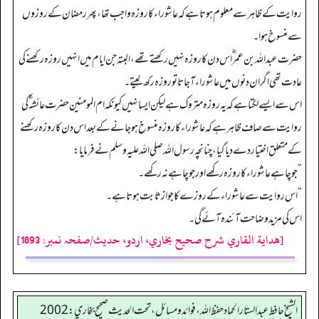
روایت کے ظاہر سے معلوم ہوتا ہے کہ عاشوراء کا روزہ واجب تھا، پھر رمضان کے روزوں
سے منسوخ ہوا۔
حضرت عبداللہ بن عمر ؓ اس دن کا روزہ نہیں رکھتے تھے، البتہ جن ایام میں انہیں روزہ رکھنے کی
عادت تھی اگر ان دنوں میں عاشوراء آ جاتا تو روزہ رکھ لیتے۔
اس سے ایسے لگتا ہے کہ یہ روزہ متروک ہے لیکن ایسا نہیں کیونکہ ام المومنین حضرت عائشہ ؓ کی
روایت سے صاف ظاہر ہے کہ عاشوراء کا روزہ منسوخ ہو جانے کے بعد اس دن کا روزہ رکھنے
کے متعلق اختیار دے دیا گیا، چنانچہ رسول اللہ صلی اللہ علیہ وسلم نے فرمایا:
”
جو چاہے عاشوراء کا روزہ رکھے اور جو چاہے نہ رکھے۔
“
اس روایت سے عاشوراء کے روزے کا جواز ثابت ہوتا ہے۔
اس کی مزید وضاحت آئندہ آئے گی۔
[هداية القاري شرح صحيح بخاري، اردو، حدیث/صفحہ نمبر: 1893]
الشيخ حافط عبدالستار الحماد حفظ الله، فوائد و مسائل، تحت الحديث صحيح بخاري:2002