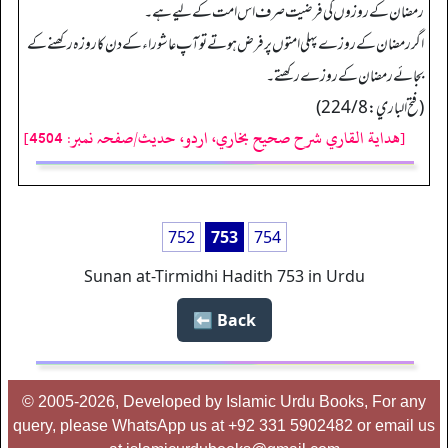
رمضان کے روزوں کی فرضیت صرف اس امت کے لیے ہے۔
اگررمضان کے روزے پہلی امتوں پر فرض ہوتے تو آپ عاشوراء کے دن کا روزہ رکھنے کے
بجائے رمضان کے روزے رکھتے۔
(فتح الباري: 224/8)
[هداية القاري شرح صحيح بخاري، اردو، حدیث/صفحہ نمبر: 4504]
752
753
754
Sunan at-Tirmidhi Hadith 753 in Urdu
Back ⬅️
© 2005-2026, Developed by Islamic Urdu Books, For any
query, please WhatsApp us at +92 331 5902482 or email us