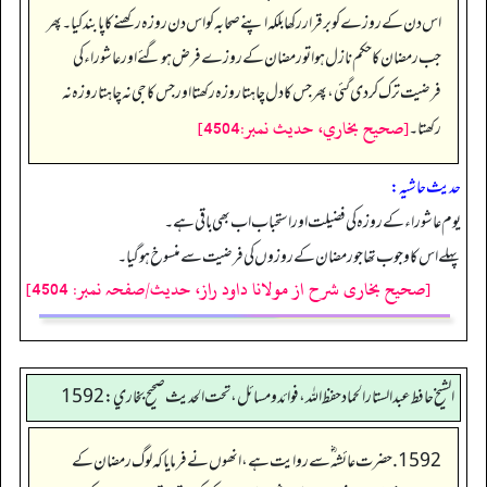
اس دن کے روزے کو برقرار رکھا بلکہ اپنے صحابہ کو اس دن روزہ رکھنے کا پابند کیا۔ پھر
جب رمضان کا حکم نازل ہوا تو رمضان کے روزے فرض ہو گئے اور عاشوراء کی
فرضیت ترک کر دی گئی، پھر جس کا دل چاہتا روزہ رکھتا اور جس کا جی نہ چاہتا روزہ نہ
[صحيح بخاري، حديث نمبر:4504]
رکھتا۔
حدیث حاشیہ:
یوم عاشوراء کے روزہ کی فضیلت اور استحباب اب بھی باقی ہے۔
پہلے اس کا وجوب تھا جو رمضان کے روزوں کی فرضیت سے منسوخ ہو گیا۔
[صحیح بخاری شرح از مولانا داود راز، حدیث/صفحہ نمبر: 4504]
الشيخ حافط عبدالستار الحماد حفظ الله، فوائد و مسائل، تحت الحديث صحيح بخاري:1592
1592. حضرت عائشہ ؓ سے روایت ہے، انھوں نے فرمایا کہ لوگ رمضان کے