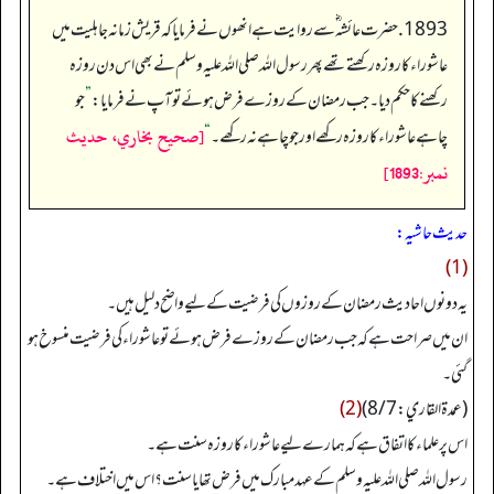
1893. حضرت عائشہ ؓ سے روایت ہے انھوں نے فرمایا کہ قریش زمانہ جاہلیت میں
عاشوراء کا روزہ رکھتے تھے پھر رسول اللہ صلی اللہ علیہ وسلم نے بھی اس دن روزہ
رکھنے کا حکم دیا۔ جب رمضان کے روزے فرض ہوئے تو آپ نے فرمایا:
”
جو
[صحيح بخاري، حديث
چاہے عاشوراء کا روزہ رکھے اور جو چاہے نہ رکھے۔
“
نمبر:1893]
حدیث حاشیہ:
(1)
یہ دونوں احادیث رمضان کے روزوں کی فرضیت کے لیے واضح دلیل ہیں۔
ان میں صراحت ہے کہ جب رمضان کے روزے فرض ہوئے تو عاشوراء کی فرضیت منسوخ ہو
گئی۔
(عمدۃالقاري: 8/7)
(2)
اس پر علماء کا اتفاق ہے کہ ہمارے لیے عاشوراء کا روزہ سنت ہے۔
رسول اللہ صلی اللہ علیہ وسلم کے عہد مبارک میں فرض تھا یا سنت؟ اس میں اختلاف ہے۔