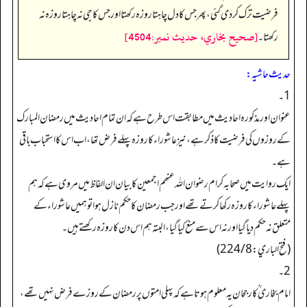
فرضیت ترک کر دی گئی، پھر جس کا دل چاہتا روزہ رکھتا اور جس کا جی نہ چاہتا روزہ نہ
[صحيح بخاري، حديث نمبر:4504]
رکھتا۔
حدیث حاشیہ:
1۔
عنوان اور مذکورہ احادیث میں مطابقت اس طرح ہے کہ ان تمام احادیث میں رمضان المبارک
کے روزوں کی فرضیت کا ذکر ہے، نیز عاشوراء کا روزہ پہلے فرض تھا، اب اس کا استحباب باقی
ہے۔
ایک روایت میں صحابہ کرام رضوان اللہ عنھم اجمعین کا بیان ان الفاظ میں مروی ہے کہ ہم
پہلے عاشوراء کا روزہ رکھا کرتے تھے اور جب رمضان کا حکم نازل ہوا تو ہمیں عاشوراء کے
متعلق نہ حکم دیا گیا اور نہ اس سے منع کیا گیا، البتہ ہم اس دن کا روزہ رکھتے ہیں۔
(فتح الباري: 224/8)
2۔
امام بخاری ؒ کا رجحان یہ معلوم ہوتا ہے کہ پہلی امتوں پر رمضان کے روزے فرض نہیں تھے،