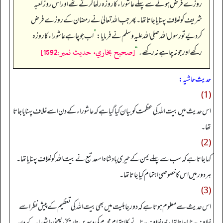
روزے فرض ہونے سے پہلے عاشوراء کا روزہ رکھا کرتے تھے اور اس روز کعبہ
شریف کو غلاف پہنایاجاتا تھا۔ پھر جب اللہ تعالیٰ نے رمضان کے روزے فرض
کردیے تو رسول اللہ صلی اللہ علیہ وسلم نے فرمایا:
”
اب جو چاہے عاشوراء کا روزہ
[صحيح بخاري، حديث نمبر:1592]
رکھے اور جو نہ چاہے نہ رکھے۔
“
حدیث حاشیہ:
(1)
اس حدیث میں بیت اللہ کی عظمت کو بیان کیا گیا ہے کہ عاشوراء کے دن اسے غلاف پہنایا جاتا
تھا۔
(2)
کہا جاتا ہے کہ سب سے پہلے یمن کے حیری بادشاہ اسعد تبع نے بیت اللہ کو غلاف پہنایا تھا۔
ہر دور میں اس کا خصوصی اہتمام کیا جاتا تھا۔
(3)
اس حدیث سے معلوم ہوتا ہے کہ دور جاہلیت میں بھی بیت اللہ کی تعظیم کے پیش نظر اسے
غلاف پہنایا جاتا تھا، نیز غلاف پہنانے کا اہتمام محرم کی دسویں تاریخ، یعنی عاشوراء کے دن