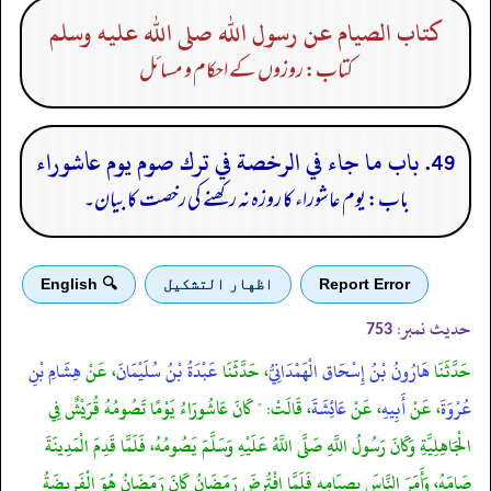
كتاب الصيام عن رسول الله صلى الله عليه وسلم
کتاب: روزوں کے احکام و مسائل
49. باب ما جاء في الرخصة في ترك صوم يوم عاشوراء
باب: یوم عاشوراء کا روزہ نہ رکھنے کی رخصت کا بیان۔
Report Error
اظهار التشكيل
🔍 English
حدیث نمبر:
753
حَدَّثَنَا
هَارُونُ بْنُ إِسْحَاق الْهَمْدَانِيُّ
، حَدَّثَنَا
عَبْدَةُ بْنُ سُلَيْمَانَ
، عَنْ
هِشَامِ بْنِ
عُرْوَةَ
، عَنْ
أَبِيهِ
، عَنْ
عَائِشَةَ
، قَالَتْ: " كَانَ عَاشُورَاءُ يَوْمًا تَصُومُهُ قُرَيْشٌ فِي
الْجَاهِلِيَّةِ وَكَانَ رَسُولُ اللَّهِ صَلَّى اللَّهُ عَلَيْهِ وَسَلَّمَ يَصُومُهُ، فَلَمَّا قَدِمَ الْمَدِينَةَ
صَامَهُ، وَأَمَرَ النَّاسَ بِصِيَامِهِ فَلَمَّا افْتُرِضَ رَمَضَانُ كَانَ رَمَضَانُ هُوَ الْفَرِيضَةُ