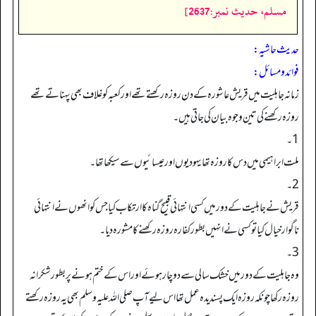
مسلم، حديث نمبر:2637]
حدیث حاشیہ:
فوائد ومسائل:
زمانہ جاہلیت میں قریش عاشورہ کے دن روزہ رکھتے تھے اور کعبہ کو غلاف بھی پہناتے تھے
روزہ رکھنے کی تین وجوہ بیان کی جاتی ہیں۔
1۔
ملت ابراہیمی میں دس کا روزہ تھا یہودیوں اور عیسائیوں سے سیکھا تھا۔
2۔
قریش نے جاہلیت کے دور میں کسی انتہائی قبیح گناہ کا ارتکاب کیا جس کو انھوں نے انتہائی
ناگوار خیال کیا تو کسی نے انہیں بطور کفارہ روزہ رکھنے کا مشورہ دیا۔
3۔
وہ جاہلیت کے دور میں خشک سالی سے دوچار ہوئے اور اس کے ختم ہونے پر بطور شکرانہ
روزہ رکھا چونکہ روزہ ایک پسندیدہ عمل تھا اس لیے آپ صلی اللہ علیہ وسلم بھی یہ روزہ رکھتے