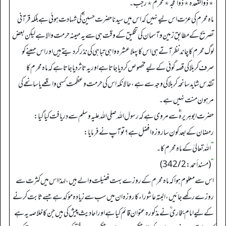
٭ ذوالقعدہ ٭ ذوالحجہ ٭ محرم ٭ رجب۔
ماہ محرم کی عزت اس لیے نہیں کہ اس میں سیدنا حضرت حسین ؓ کی شہادت ہوئی ہے بلکہ قرآنی
تصریح کے مطابق زمین و آسمان کی تخلیق کے وقت ہی سے یہ مہینہ حرمت والا ہے لیکن بعض
لوگ محرم کا چاند نظر آتے ہی اس کا پہلا عشرہ واہی تباہی کی نذر کر دیتے ہیں اور اس مہینے کو
صرف کربلا کی قصہ گوئی کے لیے مخصوص کر دیا جاتا ہے اور یہ تاثر دیا جاتا ہے کہ ماہ محرم کا
تقدس شاید سانحہ کربلا کی وجہ سے ہے، حالانکہ اس کی حرمت و عظمت کسی واقعے یا سانحے کی
مرہون منت نہیں ہے۔
حضرت ابو ہریرہ ؓ سے مروی ہے کہ رسول اللہ صلی اللہ علیہ وسلم سے دریافت کیا گیا:
رمضان کے بعد کون سا روزہ افضل ہے؟ تو آپ نے فرمایا:
”
اللہ تعالیٰ کے ماہ محرم کا۔
“
(مسندأحمد: 342/2)
اس سے معلوم ہوا کہ ماہ محرم کے روزے بہت فضیلت والے ہیں، لہذا اس میں کثرت سے
روزے رکھے جائیں، البتہ عاشوراء کا روزہ ان میں سب سے زیادہ مؤکد ہے جسے ثابت کرنے
کے لیے امام بخاری ؒ نے مذکورہ عنوان قائم کیا ہے اور احادیث پیش کی ہیں جن کا خلاصہ یہ ہے