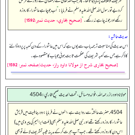
شریف کو غلاف پہنایاجاتا تھا۔ پھر جب اللہ تعالیٰ نے رمضان کے روزے فرض
کردیے تو رسول اللہ صلی اللہ علیہ وسلم نے فرمایا:
”
اب جو چاہے عاشوراء کا روزہ
[صحيح بخاري، حديث نمبر:1592]
رکھے اور جو نہ چاہے نہ رکھے۔
“
حدیث حاشیہ:
اس حدیث کی مناسبت ترجمہ باب سے یوں ہے کہ اس میں عاشوراء کے دن کعبہ پر پردہ ڈالنے
کا ذکر ہے جس سے کعبہ شریف کی عظمت ثابت ہوئی جو باب کا مقصود ہے۔
[صحیح بخاری شرح از مولانا داود راز، حدیث/صفحہ نمبر: 1592]
مولانا داود راز رحمه الله، فوائد و مسائل، تحت الحديث صحيح بخاري: 4504
4504. حضرت عائشہ‬ ؓ س‬ے روایت ہے، انہوں نے فرمایا: دور جاہلیت میں قریش
عاشوراء کا روزہ رکھتے تھے اور نبی صلی اللہ علیہ وسلم بھی (ملتِ ابراہیم کی پیروی میں)
اس دن کا روزہ رکھتے تھے۔ جب آپ ہجرت کر کے مدینہ طیبہ تشریف لائے تو بھی