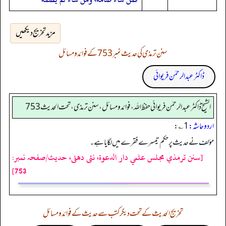
مزید تخریج دیکھیں
سنن ترمذی کی حدیث نمبر 753 کے فوائد و مسائل
ڈاکٹر عبدالرحمٰن فریوائی
الشیخ ڈاکٹر عبد الرحمٰن فریوائی حفظ اللہ، فوائد و مسائل، سنن ترمذی، تحت الحديث 753
اردو حاشہ:
1 ؎:
مؤلف نے حدیث پر حکم تیسرے فقرے میں لگایا ہے۔
[سنن ترمذي مجلس علمي دار الدعوة، نئى دهلى، حدیث/صفحہ نمبر:
753]
تخریج الحدیث کے تحت دیگر کتب سے حدیث کے فوائد و مسائل