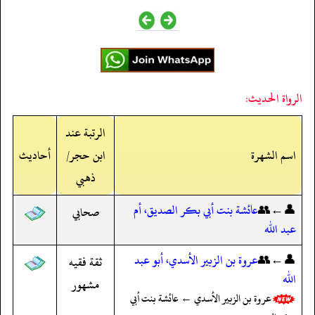
الرواة الحديث:
الرتبة عند
اسم الشهرة
ابن حجر/
أحاديث
ذهبي
👤←👥
عائشة بنت أبي بكر الصديق، أم
صحابي
عبد الله
👤←👥
عروة بن الزبير الأسدي، أبو عبد
ثقة فقيه
الله
مشهور
عروة بن الزبير الأسدي ← عائشة بنت أبي