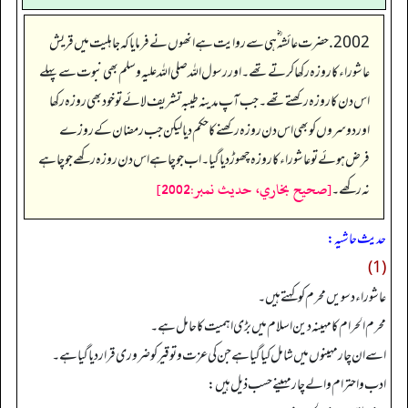
2002. حضرت عائشہ ؓ ہی سے روایت ہے انھوں نے فرمایاکہ جاہلیت میں قریش
عاشوراء کا روزہ رکھا کرتے تھے۔ اور رسول اللہ صلی اللہ علیہ وسلم بھی نبوت سے پہلے
اس دن کا روزہ رکھتے تھے۔ جب آپ مدینہ طیبہ تشریف لائے تو خود بھی روزہ رکھا
اوردوسروں کوبھی اس دن روزہ رکھنے کا حکم دیالیکن جب رمضان کے روزے
فرض ہوئے تو عاشوراء کا روزہ چھوڑ دیا گیا۔ اب جو چاہے اس دن روزہ رکھے جو چاہے
[صحيح بخاري، حديث نمبر:2002]
نہ رکھے۔
حدیث حاشیہ:
(1)
عاشوراء دسویں محرم کو کہتے ہیں۔
محرم الحرام کا مہینہ دین اسلام میں بڑی اہمیت کا حامل ہے۔
اسے ان چار مہینوں میں شامل کیا گیا ہے جن کی عزت و توقیر کو ضروری قرار دیا گیا ہے۔
ادب و احترام والے چار مہینے حسب ذیل ہیں: