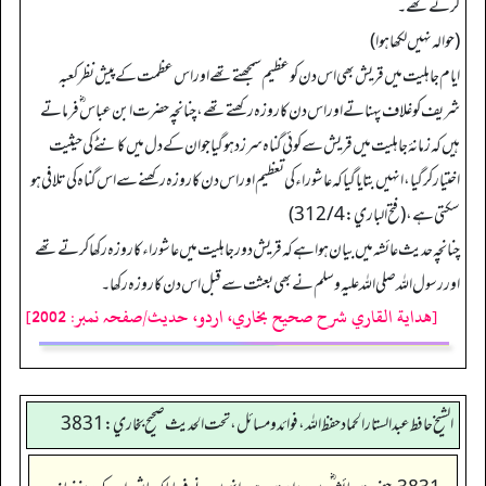
کرتے تھے۔
(حوالہ نہیں لکھا ہوا)
ایام جاہلیت میں قریش بھی اس دن کو عظیم سمجھتے تھے اور اس عظمت کے پیش نظر کعبہ
شریف کو غلاف پہناتے اور اس دن کا روزہ رکھتے تھے، چنانچہ حضرت ابن عباس ؓ فرماتے
ہیں کہ زمانۂ جاہلیت میں قریش سے کوئی گناہ سرزد ہو گیا جو ان کے دل میں کانٹے کی حیثیت
اختیار کر گیا، انہیں بتایا گیا کہ عاشوراء کی تعظیم اور اس دن کا روزہ رکھنے سے اس گناہ کی تلافی ہو
سکتی ہے، (فتح الباري: 312/4)
چنانچہ حدیث عائشہ میں بیان ہوا ہے کہ قریش دور جاہلیت میں عاشوراء کا روزہ رکھا کرتے تھے
اور رسول اللہ صلی اللہ علیہ وسلم نے بھی بعثت سے قبل اس دن کا روزہ رکھا۔
[هداية القاري شرح صحيح بخاري، اردو، حدیث/صفحہ نمبر: 2002]
الشيخ حافط عبدالستار الحماد حفظ الله، فوائد و مسائل، تحت الحديث صحيح بخاري:3831