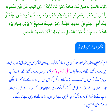
وَتَرَكَ عَاشُورَاءَ، فَمَنْ شَاءَ صَامَهُ وَمَنْ شَاءَ تَرَكَهُ ". وَفِي الْبَاب عَنْ ابْنِ مَسْعُودٍ،
وَقَيْسِ بْنِ سَعْدٍ، وَجَابِرِ بْنِ سَمُرَةَ، وَابْنِ عُمَرَ، وَمُعَاوِيَةَ. قَالَ أَبُو عِيسَى: وَالْعَمَلُ
عِنْدَ أَهْلِ الْعِلْمِ عَلَى حَدِيثِ عَائِشَةَ، وَهُوَ حَدِيثٌ صَحِيحٌ لَا يَرَوْنَ صِيَامَ يَوْمِ
عَاشُورَاءَ وَاجِبًا إِلَّا مَنْ رَغِبَ فِي صِيَامِهِ لِمَا ذُكِرَ فِيهِ مِنَ الْفَضْلِ.
ڈاکٹر عبدالرحمٰن فریوائی
ام المؤمنین عائشہ رضی الله عنہا کہتی ہیں کہ
عاشوراء ایک ایسا دن تھا کہ جس میں قریش زمانہ جاہلیت
میں روزہ رکھتے تھے اور رسول اللہ
صلی اللہ علیہ وسلم
بھی اس دن روزہ رکھتے تھے، جب آپ
مدینہ آئے تو اس دن آپ نے روزہ رکھا اور لوگوں کو بھی اس دن روزہ رکھنے کا حکم دیا، لیکن
جب رمضان کے روزے فرض کئے گئے تو صرف رمضان ہی کے روزے فرض رہے اور
آپ نے عاشوراء کا روزہ ترک کر دیا، تو جو چاہے اس دن روزہ رکھے اور جو چاہے نہ رکھے۔
امام ترمذی کہتے ہیں: