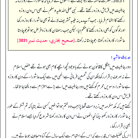
3831. حضرت عائشہ‬ ؓ س‬ے روایت ہے، انہوں نے فرمایا کہ عاشوراء کے روز زمانہ
جاہلیت میں قریش روزہ رکھتے تھے۔ نبی صلی اللہ علیہ وسلم نے بھی اس دن روزہ
رکھنے کا اہتمام فرمایا۔ جب آپ مدینہ طیبہ تشریف لائے تو بھی عاشوراء کا روزہ رکھا
اور لوگوں کو بھی روزہ رکھنے کا حکم دیا، لیکن جب رمضان کا روزہ فرض ہوا تو جو چاہتا
[صحيح بخاري، حديث نمبر:3831]
عاشوراء کا روزہ رکھتا، جو چاہتا نہ رکھتا۔
حدیث حاشیہ:
دور جاہلیت میں جنگل کا قانون ہونے کے باوجود کچھ اچھے کام بھی ہوتے تھے جنھیں اسلام
نے نہ صرف برقرار رکھا بلکہ ان کی تحسین فرمائی ہے انھی میں سے ایک عاشوراء کے دن کا روزہ
ہے عاشوراء دسویں محرم کو کہتے ہیں دور جاہلیت میں اسے بڑے احترام سے دیکھا جاتا تھا۔
قریش اس دن کا روزہ رکھتے تھے۔
کہتے ہیں کہ مکہ مکرمہ میں زبردست قحط پڑا جب وہ ختم ہوا تو انھیں کسی نے بتایا کہ تم شکر کے طور
پر عاشوراء کا روزہ رکھو، چنانچہ انھوں نے اس دن کا روزہ رکھنا شروع کردیا جسے اسلام نے
بھی برقرار رکھا۔
اس کی فضیلت اس قدر ہے کہ اس کے اہتمام سے ایک سال کے گناہ معاف ہو جاتے ہیں۔