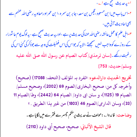
۱-
یہ حدیث صحیح ہے
۱؎
،
۲-
اس باب میں ابن مسعود، قیس بن سعد، جابر بن سمرہ، ابن عمر اور معاویہ رضی الله عنہم سے
بھی احادیث آئی ہیں،
۳-
اہل علم کا عمل عائشہ رضی الله عنہا کی حدیث پر ہے، اور یہ حدیث صحیح ہے، یہ لوگ یوم عاشوراء
کے روزے کو واجب نہیں سمجھتے، الا یہ کہ جو اس کی اس فضیلت کی وجہ سے جو ذکر کی گئی اس کی
[سنن ترمذي/كتاب الصيام عن رسول الله صلى الله عليه
رغبت رکھے۔
وسلم/حدیث: 753]
تخریج الحدیث دارالدعوہ:
«تفرد بہ المؤلف (التحفہ: 17088) (صحیح)
وأخرجہ کل من: صحیح البخاری/الصوم 69 (2002)، وصحیح مسلم/
الصیام 19 (1125)، و سنن ابی داود/ الصیام 64 (2442)، وط/الصیام 11
(33)، وسنن الدارمی/الصوم 46 (1803) من غیر ہذا الطریق۔»
وضاحت:
فائدہ ا؎: مولف نے حدیث پر حکم تیسرے فقرے میں لگایا ہے۔
قال الشيخ الألباني:
صحيح، صحيح أبي داود (2110)