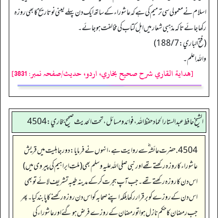
اسلام نے معمولی سی ترمیم کی ہے کہ عاشوراء کے ساتھ ایک دن پہلے یعنی نو تاریخ کا بھی روزہ
رکھا جائے تاکہ مذہبی شعار میں اہل کتاب کی مخالفت ہو جائے۔
(فتح الباري: 188/7)
واللہ اعلم۔
[هداية القاري شرح صحيح بخاري، اردو، حدیث/صفحہ نمبر: 3831]
الشيخ حافط عبدالستار الحماد حفظ الله، فوائد و مسائل، تحت الحديث صحيح بخاري:4504
4504. حضرت عائشہ‬ ؓ س‬ے روایت ہے، انہوں نے فرمایا: دور جاہلیت میں قریش
عاشوراء کا روزہ رکھتے تھے اور نبی صلی اللہ علیہ وسلم بھی (ملتِ ابراہیم کی پیروی میں)
اس دن کا روزہ رکھتے تھے۔ جب آپ ہجرت کر کے مدینہ طیبہ تشریف لائے تو بھی
اس دن کے روزے کو برقرار رکھا بلکہ اپنے صحابہ کو اس دن روزہ رکھنے کا پابند کیا۔ پھر
جب رمضان کا حکم نازل ہوا تو رمضان کے روزے فرض ہو گئے اور عاشوراء کی