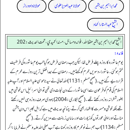
محمد ابراہیم بن بشیر
مولانا عبد العزیز علوی
مولانا داود راز
الشیخ عبدالستار الحماد
الشيخ محمد ابراهيم بن بشير حفظ الله، فوائد و مسائل، مسند الحميدي، تحت الحديث:202
فائدہ:
یوم عاشورہ کا روزہ پہلے فرض تھا، لیکن جب رمضان فرض ہوگیا تب یوم عاشورہ کی فرضیت
ختم ہوگئی۔ عاشوراء دسویں محرم کو کہتے ہیں۔ رمضان کے بعد افضل ترین روزے محرم کے
قرار دیے گئے ہیں۔ (صحيح مسـلـم: 1131) اللہ تعالیٰ نے سیدنا موسی علیہ السلام اور آپ علیہ
السلام کی قوم کو فرعون سے اسی عاشوراء کے دن نجات دی تھی تو بنی اسرائیل اس خوشی میں
بطور شکرانہ روزہ رکھتے تھے۔ (صحیح البخاری: 2004) یہودی صرف روزہ ہی نہیں رکھتے
تھے بلکہ خوشی و مسرت کا اظہار بھی کرتے، چنانچہ حدیث میں ہے کہ اہل خیبر اس دن جشن
مناتے اور اپنی عورتوں کو زیورات اور سامان زینت سے مزین کرتے۔ (صحیح
مسلم: 1134) اب ہم نے نو محرم کا روزہ رکھنا ہے آپ صلی اللہ علیہ وسلم نے فرمایا: اگر