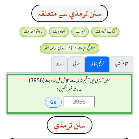
سنن ترمذي سے متعلقہ
کتاب تعارف
ابواب
احادیث
رواۃ الحدیث
سوانح حیات: امام ترمذی رحمہ اللہ
تمام کتب
ترقیم شاملہ
عربی
اردو
سنن ترمذی میں ترقیم شاملہ سے تلاش کل احادیث (3956)
حدیث نمبر لکھیں:
سنن ترمذي