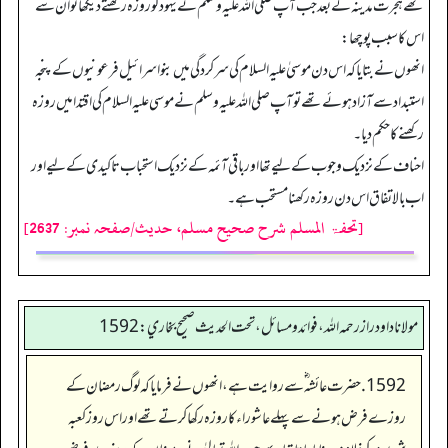
تھے ہجرت مدینہ کے بعد جب آپ صلی اللہ علیہ وسلم نے یہود کو روزہ رکھتے دیکھا تو ان سے
اس کا سبب پوچھا:
انھوں نے بتایا کہ اس دن موسیٰ علیہ السلام کی سرکردگی میں بنو اسرائیل فرعونیوں کے پنجہ
استبداد سے آزاد ہوئے تھے تو آپ صلی اللہ علیہ وسلم نے موسی علیہ السلام کی اقتدا میں روزہ
رکھنے کا حکم دیا۔
احناف کے نزدیک وجوب کے لیے تھا اور باقی آئمہ کے نزدیک استحباب تاکیدی کے لیے اور
اب بالاتفاق اس دن روزہ رکھنا مستحب ہے۔
[تحفۃ المسلم شرح صحیح مسلم، حدیث/صفحہ نمبر: 2637]
مولانا داود راز رحمه الله، فوائد و مسائل، تحت الحديث صحيح بخاري: 1592
1592. حضرت عائشہ ؓ سے روایت ہے، انھوں نے فرمایا کہ لوگ رمضان کے
روزے فرض ہونے سے پہلے عاشوراء کا روزہ رکھا کرتے تھے اور اس روز کعبہ