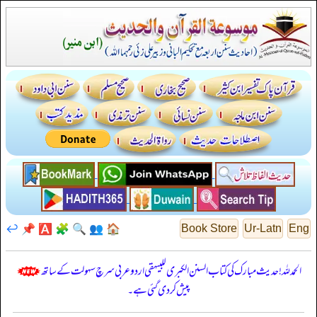
↩️
📌
🅰️
🧩
🔍
👥
🏠
Book Store
Ur-Latn
Eng
الحمدللہ! حدیث مبارک کی کتاب السنن الكبرى للبيهقي اردو عربی سرچ سہولت کے ساتھ
پیش کر دی گئی ہے۔