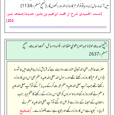
میں آئندہ سال زندہ رہا تو نو محرم کا روزہ ضرور رکھوں گا۔ (صحیح مسلم: 1134)
[مسند الحمیدی شرح از محمد ابراهيم بن بشير، حدیث/صفحہ نمبر:
202]
الشيخ الحديث مولانا عبدالعزيز علوي حفظ الله، فوائد و مسائل، تحت الحديث ، صحيح
مسلم: 2637
حضرت عائشہ رضی اللہ تعالیٰ عنہا سے روایت ہے کہ قریش زمانہ جاہلیت میں عاشورہ
(دس محرم) کا روزہ رکھتے تھے اور رسول اللہ صلی اللہ علیہ وسلم بھی اس دن کا روزہ
رکھتے تھے جب آپ صلی اللہ علیہ وسلم ہجرت کر کے مدینہ آ گئے تو آپ صلی اللہ علیہ
وسلم نے خود روزہ رکھا اور دوسروں کو بھی اس روزہ کے رکھنے کا حکم دیا۔ جب
رمضان کے مہینہ کے روزے فرض ہو گئے تو آپ صلی اللہ علیہ وسلم نے
[صحيح
فرمایا:
”
جو چاہے اس کا روزہ رکھے اور جو چاہے اسے چھوڑ دے۔
“