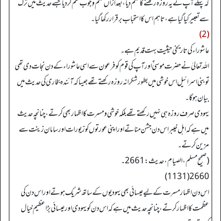
کہ پہلے آپ نے یہ روزہ رکھنے کا حکم دیا، بعد ازاں حکم وجوب ختم کر دیا جسے حدیث میں ترک
سے تعبیر کیا گیا ہے، تاہم اس کا استحباب برقرار رکھا گیا۔
(2)
عاشوراء کی تاریخی حیثیت بہت قدیم ہے۔
اللہ تعالیٰ نے حضرت موسیٰ ؑ اور آپ کی قوم کو فرعون سے اسی عاشوراء کے دن نجات دی تھی
تو بنی اسرائیل اس خوشی میں بطور شکرانہ روزہ رکھتے تھے جیسا کہ آئندہ بخاری کی حدیث میں
بیان ہو گا۔
یہودی صرف روزہ ہی نہیں رکھتے تھے بلکہ خوشی و مسرت کا اظہار بھی کرتے، چنانچہ حدیث
میں ہے کہ اہل خیبر اس دن جشن مناتے اور اپنی عورتوں کو زیورات اور سامان زینت سے
مزین کرتے۔
(صحیح مسلم، الصیام، حدیث: 2661۔
2660(1131)
اس دن اظہار مسرت کے لیے عیسائی بھی یہودیوں کے ساتھ شریک ہوتے اور اس دن کی
عظمت کا اظہار کرتے، چنانچہ حدیث میں ہے کہ اس دن کو یہودی اور عیسائی بڑا عظیم خیال