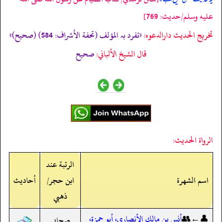
عليه وسلم/حدیث: 769]
تخریج الحدیث دارالدعوہ:
«تفرد بہ المؤلف (تحفة الأشراف: 584) (صحیح)»
قال الشيخ الألباني:
صحيح
الرواة الحديث:
الرتبة عند
اسم الشهرة
ابن حجر/
أحاديث
ذهبي
👤←👥
أنس بن مالك الأنصاري، أبو حمزة،
صحابي