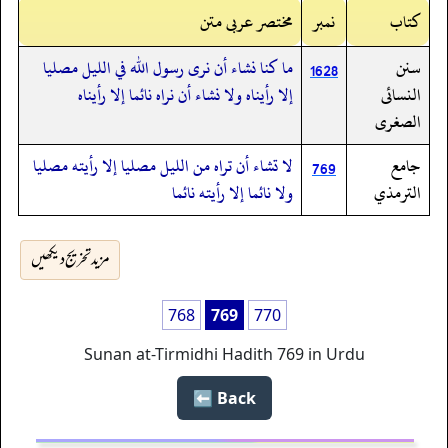
کتاب
نمبر
مختصر عربی متن
سنن
ما كنا نشاء أن نرى رسول الله في الليل مصليا
1628
النسائى
إلا رأيناه ولا نشاء أن نراه نائما إلا رأيناه
الصغرى
جامع
لا تشاء أن تراه من الليل مصليا إلا رأيته مصليا
769
الترمذي
ولا نائما إلا رأيته نائما
مزید تخریج دیکھیں
768
769
770
Sunan at-Tirmidhi Hadith 769 in Urdu
Back ⬅️