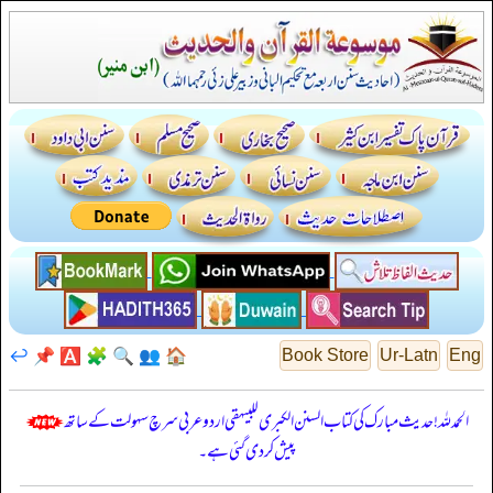
↩️
📌
🅰️
🧩
🔍
👥
🏠
Book Store
Ur-Latn
Eng
الحمدللہ! حدیث مبارک کی کتاب السنن الكبرى للبيهقي اردو عربی سرچ سہولت کے ساتھ
پیش کر دی گئی ہے۔