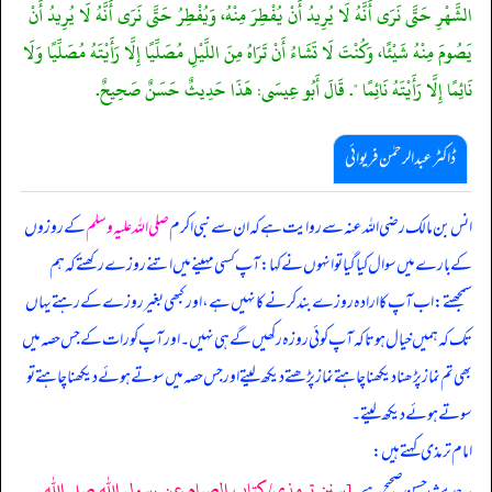
الشَّهْرِ حَتَّى نَرَى أَنَّهُ لَا يُرِيدُ أَنْ يُفْطِرَ مِنْهُ، وَيُفْطِرُ حَتَّى نَرَى أَنَّهُ لَا يُرِيدُ أَنْ
يَصُومَ مِنْهُ شَيْئًا، وَكُنْتَ لَا تَشَاءُ أَنْ تَرَاهُ مِنَ اللَّيْلِ مُصَلِّيًا إِلَّا رَأَيْتَهُ مُصَلِّيًا وَلَا
نَائِمًا إِلَّا رَأَيْتَهُ نَائِمًا ". قَالَ أَبُو عِيسَى: هَذَا حَدِيثٌ حَسَنٌ صَحِيحٌ.
ڈاکٹر عبدالرحمٰن فریوائی
انس بن مالک رضی الله عنہ سے روایت ہے کہ
ان سے نبی اکرم
صلی اللہ علیہ وسلم
کے روزوں
کے بارے میں سوال کیا گیا تو انہوں نے کہا: آپ کسی مہینے میں اتنے روزے رکھتے کہ ہم
سمجھتے: اب آپ کا ارادہ روزے بند کرنے کا نہیں ہے، اور کبھی بغیر روزے کے رہتے یہاں
تک کہ ہمیں خیال ہوتا کہ آپ کوئی روزہ رکھیں گے ہی نہیں۔ اور آپ کو رات کے جس حصہ میں
بھی تم نماز پڑھنا دیکھنا چاہتے نماز پڑھتے دیکھ لیتے اور جس حصہ میں سوتے ہوئے دیکھنا چاہتے تو
سوتے ہوئے دیکھ لیتے۔
امام ترمذی کہتے ہیں:
[سنن ترمذي/كتاب الصيام عن رسول الله صلى الله
یہ حدیث حسن صحیح ہے۔