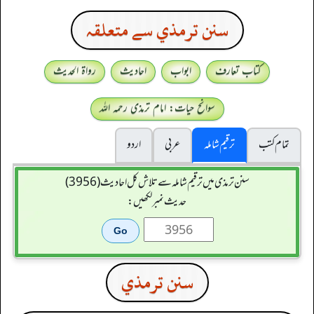
سنن ترمذي سے متعلقہ
کتاب تعارف
ابواب
احادیث
رواۃ الحدیث
سوانح حیات: امام ترمذی رحمہ اللہ
تمام کتب
ترقیم شاملہ
عربی
اردو
سنن ترمذی میں ترقیم شاملہ سے تلاش کل احادیث (3956)
حدیث نمبر لکھیں:
سنن ترمذي