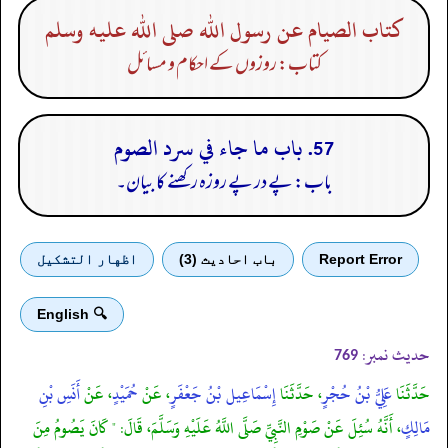
كتاب الصيام عن رسول الله صلى الله عليه وسلم
کتاب: روزوں کے احکام و مسائل
57. باب ما جاء في سرد الصوم
باب: پے در پے روزہ رکھنے کا بیان۔
Report Error
باب احادیث (3)
اظهار التشكيل
🔍 English
حدیث نمبر:
769
حَدَّثَنَا
عَلِيُّ بْنُ حُجْرٍ
، حَدَّثَنَا
إِسْمَاعِيل بْنُ جَعْفَرٍ
، عَنْ
حُمَيْدٍ
، عَنْ
أَنَسِ بْنِ
مَالِكٍ
، أَنَّهُ سُئِلَ عَنْ صَوْمِ النَّبِيِّ صَلَّى اللَّهُ عَلَيْهِ وَسَلَّمَ، قَالَ: " كَانَ يَصُومُ مِنَ