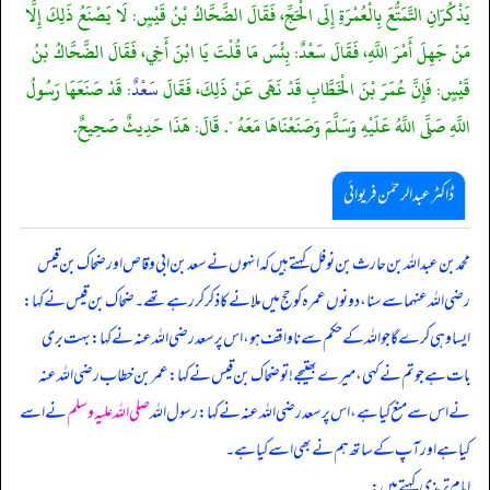
يَذْكُرَانِ التَّمَتُّعَ بِالْعُمْرَةِ إِلَى الْحَجِّ، فَقَالَ الضَّحَّاكُ بْنُ قَيْسٍ: لَا يَصْنَعُ ذَلِكَ إِلَّا
مَنْ جَهِلَ أَمْرَ اللَّهِ، فَقَالَ سَعْدٌ: بِئْسَ مَا قُلْتَ يَا ابْنَ أَخِي، فَقَالَ الضَّحَّاكُ بْنُ
قَيْسٍ: فَإِنَّ عُمَرَ بْنَ الْخَطَّابِ قَدْ نَهَى عَنْ ذَلِكَ، فَقَالَ
سَعْدٌ
: قَدْ صَنَعَهَا رَسُولُ
اللَّهِ صَلَّى اللَّهُ عَلَيْهِ وَسَلَّمَ وَصَنَعْنَاهَا مَعَهُ ". قَالَ: هَذَا حَدِيثٌ صَحِيحٌ.
ڈاکٹر عبدالرحمٰن فریوائی
محمد بن عبداللہ بن حارث بن نوفل کہتے ہیں کہ
انہوں نے سعد بن ابی وقاص اور ضحاک بن قیس
رضی الله عنہما سے سنا، دونوں عمرہ کو حج میں ملانے کا ذکر کر رہے تھے۔ ضحاک بن قیس نے کہا:
ایسا وہی کرے گا جو اللہ کے حکم سے ناواقف ہو، اس پر سعد رضی الله عنہ نے کہا: بہت بری
بات ہے جو تم نے کہی، میرے بھتیجے! تو ضحاک بن قیس نے کہا: عمر بن خطاب رضی الله عنہ
نے اس سے منع کیا ہے، اس پر سعد رضی الله عنہ نے کہا: رسول اللہ
صلی اللہ علیہ وسلم
نے اسے
کیا ہے اور آپ کے ساتھ ہم نے بھی اسے کیا ہے۔
امام ترمذی کہتے ہیں: