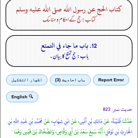
كتاب الحج عن رسول الله صلى الله عليه وسلم
کتاب: حج کے احکام و مناسک
12. باب ما جاء في التمتع
باب: حج تمتع کا بیان۔
Report Error
باب احادیث (3)
اظهار التشكيل
🔍 English
حدیث نمبر:
823
حَدَّثَنَا
قُتَيْبَةُ
، عَنْ
مَالِكِ بْنِ أَنَسٍ
، عَنْ
ابْنِ شِهَابٍ
، عَنْ
مُحَمَّدِ بْنِ عَبْدِ اللَّهِ بْنِ
الْحَارِثِ بْنِ نَوْفَلٍ
، أَنَّهُ سَمِعَ سَعْدَ بْنَ أَبِي وَقَّاصٍ، وَالضَّحَّاكَ بْنَ قَيْسٍ وَهُمَا "