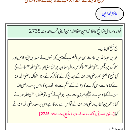
تخریج الحدیث کے تحت دیگر کتب سے حدیث کے فوائد و مسائل
حافظ محمد امین
فوائد ومسائل از الشيخ حافظ محمد امين حفظ الله سنن نسائي تحت الحديث2735
حج تمتع کا بیان۔
محمد بن عبداللہ بن حارث بن عبدالمطلب کہتے ہیں کہ انہوں نے سعد بن ابی وقاص اور
ضحاک بن قیس رضی اللہ عنہما کو جس سال معاویہ بن ابی سفیان رضی اللہ عنہما نے حج
کیا تمتع کا یعنی عمر رضی اللہ عنہ کے بعد حج کرنے کا ذکر کرتے سنا، ضحاک رضی اللہ عنہ
نے کہا: اسے وہی کرے گا، جو اللہ کے حکم سے ناواقف ہو گا، اس پر سعد رضی اللہ
عنہ نے کہا: میرے بھتیجے! بری بات ہے، جو تم نے کہی، تو ضحاک رضی اللہ عنہ نے
کہا: عمر بن خطاب رضی اللہ عنہ نے تو اس سے روکا ہے اس پر سعد رضی اللہ عنہ نے
[سنن نسائي/كتاب مناسك الحج/حدیث: 2735]
کہا
اردو حاشہ: