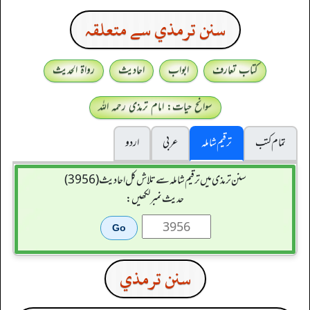
سنن ترمذي سے متعلقہ
کتاب تعارف
ابواب
احادیث
رواۃ الحدیث
سوانح حیات: امام ترمذی رحمہ اللہ
تمام کتب
ترقیم شاملہ
عربی
اردو
سنن ترمذی میں ترقیم شاملہ سے تلاش کل احادیث (3956)
حدیث نمبر لکھیں:
سنن ترمذي