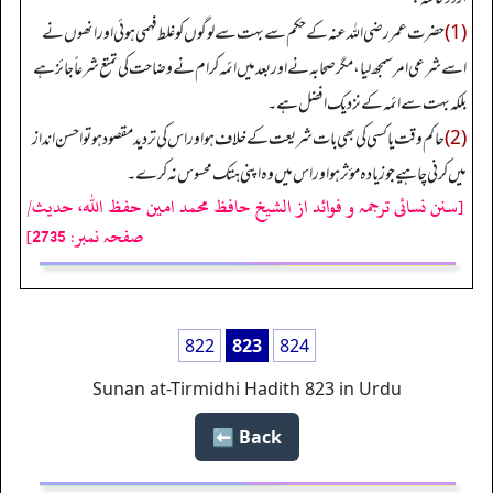
(1)
حضرت عمر رضی اللہ عنہ کے حکم سے بہت سے لوگوں کو غلط فہمی ہوئی اور انھوں نے
اسے شرعی امر سمجھ لیا، مگر صحابہ نے اور بعد میں ائمہ کرام نے وضاحت کی تمتع شرعاً جائز ہے
بلکہ بہت سے ائمہ کے نزدیک افضل ہے۔
(2)
حاکم وقت یا کسی کی بھی بات شریعت کے خلاف ہو اور اس کی تردید مقصود ہو تو احسن انداز
میں کرنی چاہیے جو زیادہ مؤثر ہو اور اس میں وہ اپنی ہتک محسوس نہ کرے۔
[سنن نسائی ترجمہ و فوائد از الشیخ حافظ محمد امین حفظ اللہ، حدیث/
صفحہ نمبر: 2735]
822
823
824
Sunan at-Tirmidhi Hadith 823 in Urdu
Back ⬅️