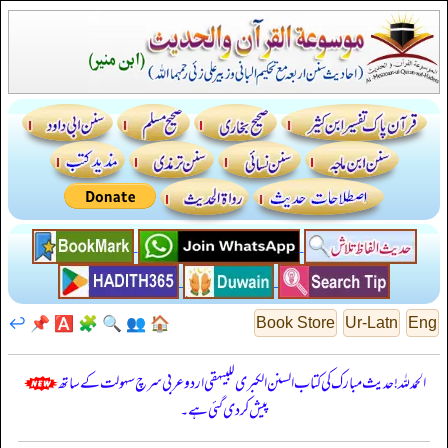
↩️
📌
🅰️
🧩
🔍
👥
🏠
Book Store
Ur-Latn
Eng
الحمدللہ! حدیث مبارک کی کتاب السنن الكبرى للبيهقي اردو عربی سرچ سہولت کے ساتھ
پیش کر دی گئی ہے۔