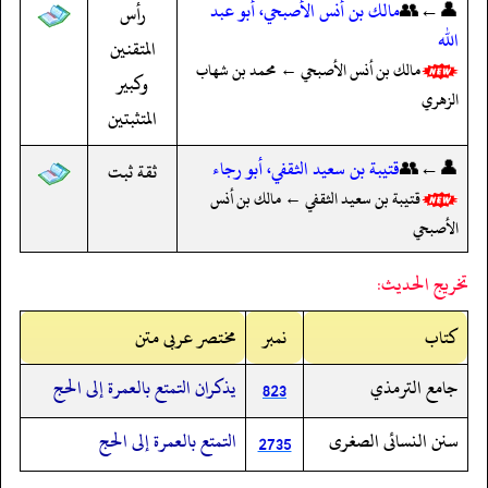
👤←👥
مالك بن أنس الأصبحي، أبو عبد
رأس
الله
المتقنين
مالك بن أنس الأصبحي ← محمد بن شهاب
وكبير
الزهري
المتثبتين
👤←👥
قتيبة بن سعيد الثقفي، أبو رجاء
ثقة ثبت
قتيبة بن سعيد الثقفي ← مالك بن أنس
الأصبحي
تخريج الحديث:
کتاب
نمبر
مختصر عربی متن
جامع الترمذي
يذكران التمتع بالعمرة إلى الحج
823
سنن النسائى الصغرى
التمتع بالعمرة إلى الحج
2735