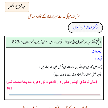
مزید تخریج دیکھیں
سنن ترمذی کی حدیث نمبر 823 کے فوائد و مسائل
ڈاکٹر عبدالرحمٰن فریوائی
الشیخ ڈاکٹر عبد الرحمٰن فریوائی حفظ اللہ، فوائد و مسائل، سنن ترمذی، تحت الحديث 823
اردو حاشہ:
نوٹ:
(سند میں محمد بن عبداللہ بن حارث بن نوفل لین الحدیث ہیں،
لیکن اصل مسئلہ دیگر احادیث سے ثابت ہے)
[سنن ترمذي مجلس علمي دار الدعوة، نئى دهلى، حدیث/صفحہ نمبر:
823]