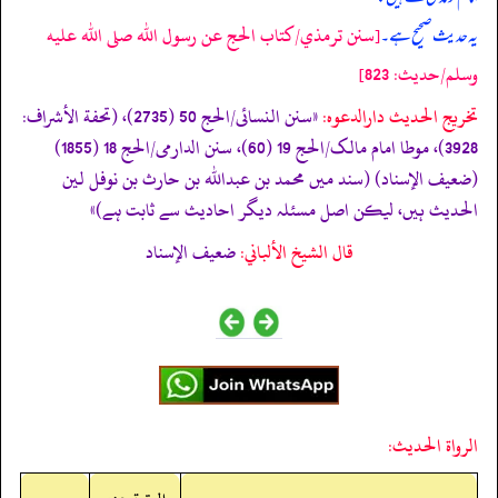
[سنن ترمذي/كتاب الحج عن رسول الله صلى الله عليه
یہ حدیث صحیح ہے۔
وسلم/حدیث: 823]
تخریج الحدیث دارالدعوہ:
«سنن النسائی/الحج 50 (2735)، (تحفة الأشراف:
3928)، موطا امام مالک/الحج 19 (60)، سنن الدارمی/الحج 18 (1855)
(ضعیف الإسناد) (سند میں محمد بن عبداللہ بن حارث بن نوفل لین
الحدیث ہیں، لیکن اصل مسئلہ دیگر احادیث سے ثابت ہے)»
قال الشيخ الألباني:
ضعيف الإسناد
الرواة الحديث: