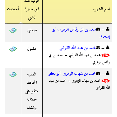
الرتبة عند
اسم الشهرة
ابن حجر/
أحاديث
ذهبي
👤←👥
سعد بن أبي وقاص الزهري، أبو
صحابي
إسحاق
👤←👥
محمد بن عبد الله القرشي
مقبول
محمد بن عبد الله القرشي ← سعد بن أبي
وقاص الزهري
👤←👥
محمد بن شهاب الزهري، أبو بكر
الفقيه
محمد بن شهاب الزهري ← محمد بن عبد
الحافظ
الله القرشي
متفق على
جلالته
وإتقانه