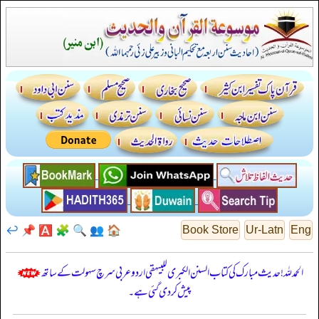
↩️
📌
🅰️
🧩
🔍
👥
🏠
Book Store
Ur-Latn
Eng
الحمدللہ! حدیث مبارک کی کتاب السنن الكبرى للبيهقي اردو عربی سرچ سہولت کے ساتھ
پیش کر دی گئی ہے۔