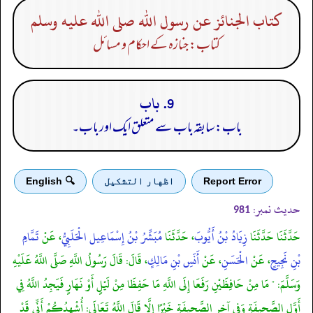
كتاب الجنائز عن رسول الله صلى الله عليه وسلم
کتاب: جنازہ کے احکام و مسائل
9. باب
باب: سابقہ باب سے متعلق ایک اور باب۔
Report Error
اظهار التشكيل
🔍 English
حدیث نمبر:
981
حَدَّثَنَا حَدَّثَنَا
زِيَادُ بْنُ أَيُّوبَ
، حَدَّثَنَا
مُبَشِّرُ بْنُ إِسْمَاعِيل الْحَلَبِيُّ
، عَنْ
تَمَّامِ
بْنِ نَجِيحٍ
، عَنْ
الْحَسَنِ
، عَنْ
أَنَسِ بْنِ مَالِكٍ
، قَالَ: قَالَ رَسُولُ اللَّهِ صَلَّى اللَّهُ عَلَيْهِ
وَسَلَّمَ: " مَا مِنْ حَافِظَيْنِ رَفَعَا إِلَى اللَّهِ مَا حَفِظَا مِنْ لَيْلٍ أَوْ نَهَارٍ فَيَجِدُ اللَّهُ فِي
أَوَّلِ الصَّحِيفَةِ وَفِي آخِرِ الصَّحِيفَةِ خَيْرًا إِلَّا قَالَ اللَّهُ تَعَالَى: أُشْهِدُكُمْ أَنِّي قَدْ