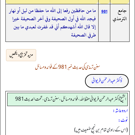
جامع
ما من حافظين رفعا إلى الله ما حفظا من ليل أو نهار
981
الترمذي
فيجد الله في أول الصحيفة وفي آخر الصحيفة خيرا
إلا قال الله أشهدكم أني قد غفرت لعبدي ما بين
طرفي الصحيفة
مزید تخریج دیکھیں
سنن ترمذی کی حدیث نمبر 981 کے فوائد و مسائل
ڈاکٹر عبدالرحمٰن فریوائی
الشیخ ڈاکٹر عبد الرحمٰن فریوائی حفظ اللہ، فوائد و مسائل، سنن ترمذی، تحت الحديث 981
اردو حاشہ:
نوٹ:
(اس کے راوی تمام بن نجیح ضعیف ہیں)