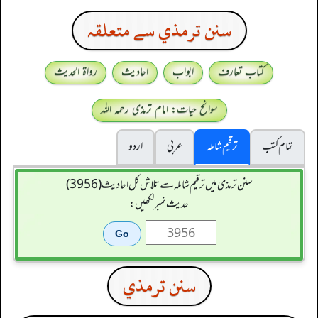
سنن ترمذي سے متعلقہ
کتاب تعارف
ابواب
احادیث
رواۃ الحدیث
سوانح حیات: امام ترمذی رحمہ اللہ
تمام کتب
ترقیم شاملہ
عربی
اردو
سنن ترمذی میں ترقیم شاملہ سے تلاش کل احادیث (3956)
حدیث نمبر لکھیں:
سنن ترمذي