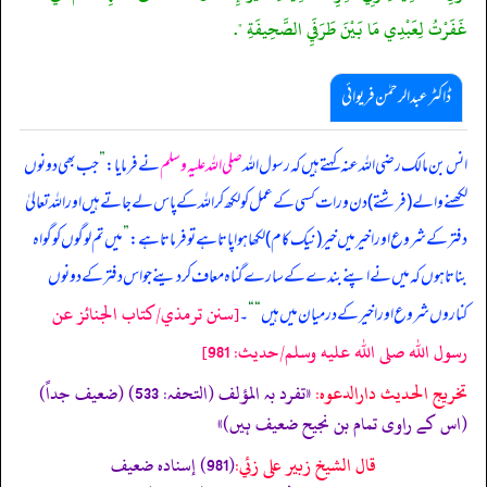
غَفَرْتُ لِعَبْدِي مَا بَيْنَ طَرَفَيِ الصَّحِيفَةِ ".
ڈاکٹر عبدالرحمٰن فریوائی
انس بن مالک رضی الله عنہ کہتے ہیں کہ
رسول اللہ
صلی اللہ علیہ وسلم
نے فرمایا:
”
جب بھی دونوں
لکھنے والے (فرشتے) دن و رات کسی کے عمل کو لکھ کر اللہ کے پاس لے جاتے ہیں اور اللہ تعالیٰ
دفتر کے شروع اور اخیر میں خیر (نیک کام) لکھا ہوا پاتا ہے تو فرماتا ہے:
”
میں تم لوگوں کو گواہ
بناتا ہوں کہ میں نے اپنے بندے کے سارے گناہ معاف کر دینے جو اس دفتر کے دونوں
[سنن ترمذي/كتاب الجنائز عن
کناروں شروع اور اخیر کے درمیان میں ہیں
“
“
۔
رسول الله صلى الله عليه وسلم/حدیث: 981]
تخریج الحدیث دارالدعوہ:
«تفرد بہ المؤلف (التحفہ: 533) (ضعیف جداً)
(اس کے راوی تمام بن نجیح ضعیف ہیں)»
قال الشيخ زبير على زئي:
(981) إسناده ضعيف