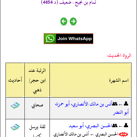
تمام بن نجيح : ضعيف (د 4854)
الرواة الحديث:
الرتبة عند
اسم الشهرة
ابن حجر/
أحاديث
ذهبي
👤←👥
أنس بن مالك الأنصاري، أبو حمزة،
صحابي
أبو النضر
👤←👥
الحسن البصري، أبو سعيد
ثقة يرسل
الحسن البصري ← أنس بن مالك الأنصاري
كثيرا