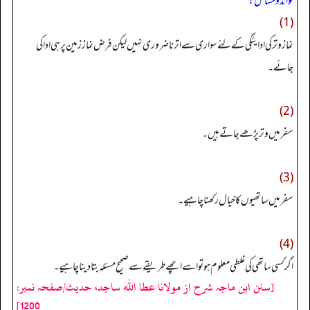
فوائد و مسائل:
(1)
نماز وتر کی ادایئگی کے لئے سواری سے اترنا ضروری نہیں لیکن فرض نماز زمین پر ہی ادا کی
جائے۔
(2)
سفر میں وتر پڑھے جاتے ہیں۔
(3)
سفر میں ساتھیوں کا خیال رکھنا چاہیے۔
(4)
اگر کسی ساتھی کی غلطی معلوم ہو تو اسے اچھے طریقے سے صحیح مسئلہ بتا دینا چاہیے۔
[سنن ابن ماجہ شرح از مولانا عطا الله ساجد، حدیث/صفحہ نمبر:
1200]