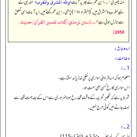
«ولله المشرق والمغرب»
منہ پھیرتی
۱؎
، ابن عمر نے پھر یہ آیت
”
اللہ ہی کے
لیے مغرب و مشرق ہیں
“
(البقرہ: ۱۱۵) پڑھی۔ ابن عمر کہتے ہیں: یہ آیت اسی تعلق
[سنن ترمذي/كتاب تفسير القرآن/حدیث:
سے نازل ہوئی ہے
۳؎
۔
2958]
اردو حاشہ:
وضاحت:
1؎:
معلوم ہوا کہ مسافر اپنی سواری پر نفلی نماز پڑھ سکتا ہے،
اس سواری کا رخ کسی بھی سمت ہو،
شرط یہ ہے کہ تکبیر تحریمہ کے وقت قبلہ رخ ہونا ضروری ہے اس کے بعد جہت قبلہ سے
ہٹ جانے میں کوئی حرج نہیں۔
2؎:
اللہ ہی کے لیے مغرب ومشرق ہیں (البقرۃ: 115)