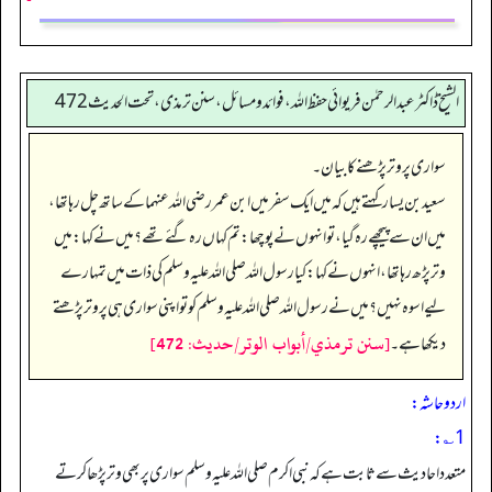
الشیخ ڈاکٹر عبد الرحمٰن فریوائی حفظ اللہ، فوائد و مسائل، سنن ترمذی، تحت الحديث 472
سواری پر وتر پڑھنے کا بیان۔
سعید بن یسار کہتے ہیں کہ میں ایک سفر میں ابن عمر رضی الله عنہما کے ساتھ چل رہا تھا،
میں ان سے پیچھے رہ گیا، تو انہوں نے پوچھا: تم کہاں رہ گئے تھے؟ میں نے کہا: میں
وتر پڑھ رہا تھا، انہوں نے کہا: کیا رسول اللہ صلی اللہ علیہ وسلم کی ذات میں تمہارے
لیے اسوہ نہیں؟ میں نے رسول اللہ صلی اللہ علیہ وسلم کو تو اپنی سواری ہی پر وتر پڑھتے
[سنن ترمذي/أبواب الوتر​/حدیث: 472]
دیکھا ہے۔
اردو حاشہ:
1؎:
متعدد احادیث سے ثابت ہے کہ نبی اکرم صلی اللہ علیہ وسلم سواری پر بھی وتر پڑھا کرتے