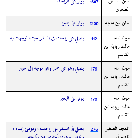
سنن النسائى
يوتر على الراحلة
1687
الصغرى
سنن ابن ماجه
يوتر على بعيره
1200
موطا امام
يصلي على راحلته فى السفر حيثما توجهت به
112
مالك رواية ابن
القاسم
موطا امام
يصلي وهو على حمار وهو موجه إلى خيبر
176
مالك رواية ابن
القاسم
موطا امام
يوتر على البعير
170
مالك رواية ابن
القاسم
المعجم الصغير
يصلي فى السفر على راحلته ، ويومئ إيماء ،
276
للطبراني
ويجعل سجوده أخفض من ركوعه