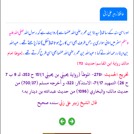
حافظ زبیر علی زئی
اور اسی سند کے ساتھ (سیدنا ابن عمر رضی اللہ عنہما سے) روایت ہے کہ رسول اللہ
صلی اللہ علیہ
وسلم
سفر میں اپنی سواری پر، جس طرف بھی اس کا رخ ہوتا تھا (نفل) نماز پڑھتے تھے۔ عبداللہ
بن دینار رحمہ اللہ نے کہا: عبداللہ بن عمر رضی اللہ عنہما بھی اسی طرح کرتے تھے۔
[موطا امام
مالك رواية ابن القاسم/حدیث: 112]
تخریج الحدیث:
«278- الموطأ (رواية يحييٰي بن يحييٰي 151/1 ح 353، ك 9 ب 7
ح 26) التمهيد 71/17، الاستذكار: 323، و أخرجه مسلم (700/37) من
حديث مالك، والبخاري (1096) من حديث عبداللٰه بن دينار به.»
قال الشيخ زبير على زئي:
سنده صحيح