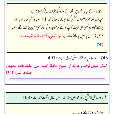
ایسی حالت کا بیان جس میں قبلہ کے علاوہ کی طرف رخ کرنا جائز ہے۔
عبداللہ بن عمر رضی اللہ عنہم کہتے ہیں کہ رسول اللہ صلی اللہ علیہ وسلم سواری پر نماز
پڑھتے خواہ وہ کسی بھی طرف آپ کو لے کر متوجہ ہوتی، وتر بھی اسی پر پڑھتے تھے، البتہ
[سنن نسائي/كتاب القبلة/حدیث:
فرض نماز اس پر نہیں پڑھتے تھے۔
745]
745 ۔ اردو حاشیہ: دیکھیے سنن نسائی حدیث: 491۔
[سنن نسائی ترجمہ و فوائد از الشیخ حافظ محمد امین حفظ اللہ، حدیث/
صفحہ نمبر: 745]
فوائد ومسائل از الشيخ حافظ محمد امين حفظ الله، سنن نسائي، تحت الحديث 1687
سواری پر وتر پڑھنے کا بیان۔