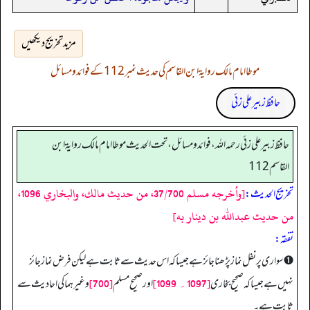
مزید تخریج دیکھیں
موطا امام مالک روایۃ ابن القاسم کی حدیث نمبر 112 کے فوائد و مسائل
حافظ زبیر علی زئی
حافظ زبير على زئي رحمه الله، فوائد و مسائل، تحت الحديث موطا امام مالك رواية ابن
القاسم 112
[وأخرجه مسلم 37/700، من حديث مالك، والبخاري 1096،
تخریج الحدیث:
من حديث عبدالله بن دينار به]
تفقه:
➊ سواری پر نفل نماز پڑھنا جائز ہے جیسا کہ اس حدیث سے ثابت ہے لیکن فرض نماز جائز
[1097۔ 1099]
[700]
نہیں ہے جیسا کہ صحیح بخاری
اور صحیح مسلم
وغیرہما کی احادیث سے
ثابت ہے۔