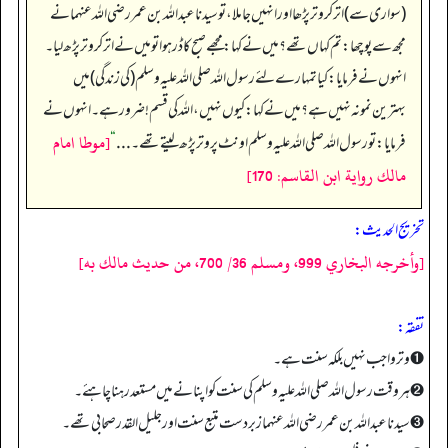
(سواری سے) اتر کر وتر پڑھا اور انہیں جا ملا، تو سیدنا عبداللہ بن عمر رضی اللہ عنہما نے
مجھ سے پوچھا: تم کہاں تھے؟ میں نے کہا: مجھے صبح کا ڈر ہوا تو میں نے اتر کر وتر پڑھ لیا۔
انہوں نے فرمایا: کیا تمہارے لئے رسول اللہ صلی اللہ علیہ وسلم (کی زندگی) میں
بہترین نمونہ نہیں ہے؟ میں نے کہا: کیوں نہیں، اللہ کی قسم! ضرور ہے۔ انہوں نے
[موطا امام
فرمایا: تو رسول اللہ صلی اللہ علیہ وسلم اونٹ پر وتر پڑھ لیتے تھے۔ . . .
“
مالك رواية ابن القاسم: 170]
تخریج الحدیث:
[وأخرجه البخاري 999، ومسلم 36/ 700، من حديث مالك به]
تفقه:
➊ وتر واجب نہیں بلکہ سنت ہے۔
➋ ہر وقت رسول اللہ صلی اللہ علیہ وسلم کی سنت کو اپنانے میں مستعد رہنا چاہئے۔
➌ سیدنا عبداللہ بن عمر رضی اللہ عنہما زبردست متبع سنت اور جلیل القدر صحابی تھے۔