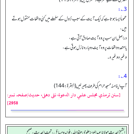
3؎:
عموماً ایسا ہوتا ہے کہ ایک آیت کے سبب نزول کے سلسلے میں کئی واقعات منقول ہوتے
ہیں،
دراصل ان سب پروہ آیت صادق آتی ہے،
یا متعدد واقعات پر وہ آیت دوبارہ نازل ہوتی ہے،
وغیرہ وغیرہ۔
4؎:
آپ اپنا منہ مسجد حرام کی طرف پھیر لیں (البقرۃ: 144)
[سنن ترمذي مجلس علمي دار الدعوة، نئى دهلى، حدیث/صفحہ نمبر:
2958]
الشيخ الحديث مولانا عبدالعزيز علوي حفظ الله، فوائد و مسائل، تحت الحديث ، صحيح