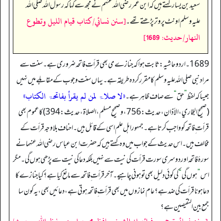
سعید بن یسار کہتے ہیں کہ ابن عمر رضی اللہ عنہم نے مجھ سے کہا کہ رسول اللہ صلی اللہ
[سنن نسائي/كتاب قيام الليل وتطوع
علیہ وسلم اونٹ پر وتر پڑھتے تھے۔
النهار/حدیث: 1689]
1689۔ اردو حاشیہ: ثابت ہوا کہ جنازے می بھی قرأت ِ فاتحہ ضروری ہے۔ سنت سے
مراد نبی صلی اللہ علیہ وسلم کا مقرر کردہ طریقہ ہے۔ یہاں سنت وجوب کے مقابلے میں نہیں
«لا صلاۃ لمن لم یقرأ بفاتحۃ الکتاب»
جیسا کہ لفظ
”
حق
“
سے صاف ظاہر ہے۔
(صحیح البخاري، الأذان، حدیث: 756، و صحیح مسلم، الصلاۃ، حدیث: 394) کا عموم بھی
قرأت ِ فاتحہ کو واجب کرتا ہے۔ جمہور اہل علم اسی کے قائل ہیں۔ احناف بلاوجہ قرأت کے
مخالف ہیں۔ اس حدیث کے جواب میں وہ کہتے ہیں کہ حضرت ابن عباس رضی اللہ عنہما نے
سورۂ فاتحہ اور دوسری سو رت قرأت کی نیت سے نہیں بلکہ دعا کی نیت سے پڑھی ہوں گی۔ مگر
اس
”
ہوں گی
“
کی کوئی دلیل بھی تو ہونی چاہیے۔ آخر قرأت ِ فاتحہ سے مانع کیا ہے؟ کیا جنازے کا
دعا ہونا قرأت کی ضد ہے؟ عام نمازوں میں بھی قرأت ِ فاتحہ ہوتی ہے، دعائیں بھی، یہ کون سا
جمع بین النقیصین ہے؟