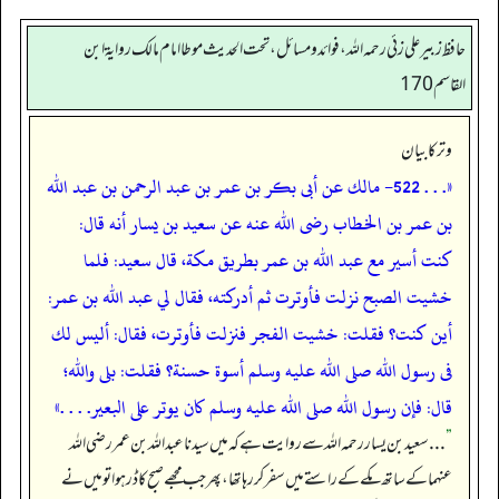
حافظ زبير على زئي رحمه الله، فوائد و مسائل، تحت الحديث موطا امام مالك رواية ابن
القاسم 170
وتر کا بیان
«. . . 522- مالك عن أبى بكر بن عمر بن عبد الرحمن بن عبد الله
بن عمر بن الخطاب رضى الله عنه عن سعيد بن يسار أنه قال:
كنت أسير مع عبد الله بن عمر بطريق مكة، قال سعيد: فلما
خشيت الصبح نزلت فأوترت ثم أدركته، فقال لي عبد الله بن عمر:
أين كنت؟ فقلت: خشيت الفجر فنزلت فأوترت، فقال: أليس لك
فى رسول الله صلى الله عليه وسلم أسوة حسنة؟ فقلت: بلى والله؛
قال: فإن رسول الله صلى الله عليه وسلم كان يوتر على البعير. . . .»
”
. . . سعید بن یسار رحمہ اللہ سے روایت ہے کہ میں سیدنا عبداللہ بن عمر رضی اللہ
عنہما کے ساتھ مکے کے راستے میں سفر کر رہا تھا، پھر جب مجھے صبح کا ڈر ہوا تو میں نے