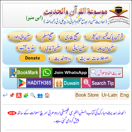
↩️
📌
🅰️
🧩
🔍
👥
🏠
Book Store
Ur-Latn
Eng
الحمدللہ! حدیث مبارک کی کتاب السنن الكبرى للبيهقي اردو عربی سرچ سہولت کے ساتھ
پیش کر دی گئی ہے۔