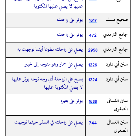
عليها لا يصلي عليها المكتوبة
صحيح مسلم
يوتر على راحلته
1617
جامع الترمذي
يوتر على راحلته
472
جامع الترمذي
يصلي على راحلته تطوعا أينما توجهت به
2958
سنن أبي داود
يصلي على حمار وهو متوجه إلى خيبر
1226
سنن أبي داود
يسبح على الراحلة أي وجه توجه يوتر عليها
1224
لا يصلي المكتوبة عليها
سنن النسائى
يوتر على بعيره
1688
الصغرى
سنن النسائى
يصلي على راحلته في السفر حيثما توجهت
744
الصغرى