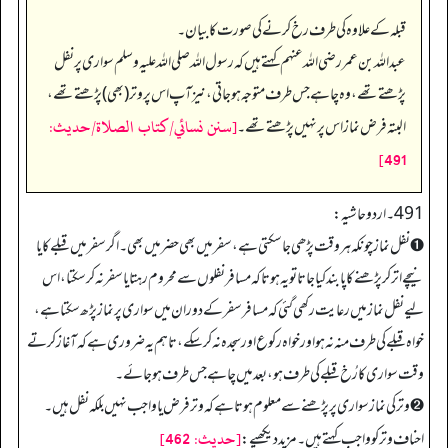
قبلہ کے علاوہ کی طرف رخ کرنے کی صورت کا بیان۔
عبداللہ بن عمر رضی اللہ عنہم کہتے ہیں کہ رسول اللہ صلی اللہ علیہ وسلم سواری پر نفل
پڑھتے تھے، وہ چاہے جس طرف متوجہ ہو جاتی، نیز آپ اس پر وتر (بھی) پڑھتے تھے،
[سنن نسائي/كتاب الصلاة/حدیث:
البتہ فرض نماز اس پر نہیں پڑھتے تھے۔
491]
491 ۔ اردو حاشیہ:
➊نفل نماز چونکہ ہر وقت پڑھی جا سکتی ہے، سفر میں بھی حضر میں بھی۔ اگر سفر میں قبلے کا یا
نیچے اتر کر پڑھنے کا پابند کیا جاتا تو یہ ہوتاکہ مسافر نفلوں سے محروم رہتا یا سفر نہ کر سکتا، اس
لیے نفل نماز میں رعایت رکھی گئی کہ مسافر سفر کے دوران میں سواری پر نماز پڑھ سکتا ہے،
خواہ قبلے کی طرف منہ نہ ہو اور خواہ رکوع اور سجدہ نہ کر سکے، تاہم یہ ضروری ہے کہ آغاز کرتے
وقت سواری کا رُخ قبلے کی طرف ہو، بعد میں چاہے جس طرف ہو جائے۔
➋وتر کی نماز سواری پر پڑھنے سے معلوم ہوتا ہے کہ وتر فرض یا واجب نہیں بلکہ نفل ہیں۔
[حديث: 462]
احناف وتر کو واجب کہتے ہیں۔ مزید دیکھیے: