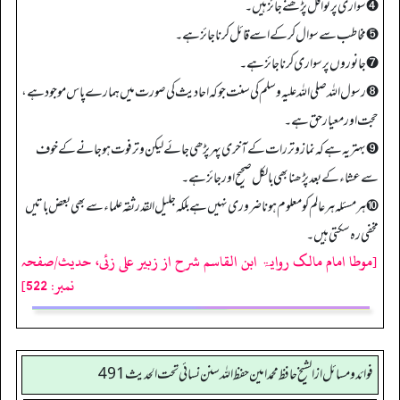
➍ سواری پر نوافل پڑھنے جائز ہیں۔
➎ مخاطب سے سوال کر کے اسے قائل کرنا جائز ہے۔
➐ جانوروں پر سواری کرنا جائز ہے۔
➑ رسول اللہ صلی اللہ علیہ وسلم کی سنت جو کہ احادیث کی صورت میں ہمارے پاس موجود ہے،
حجت اور معیار حق ہے۔
➒ بہتر یہ ہے کہ نماز وتر رات کے آخری پہر پڑھی جائے لیکن وتر فوت ہو جانے کے خوف
سے عشاء کے بعد پڑھنا بھی بالکل صحیح اور جائز ہے۔
➓ ہر مسئلہ ہر عالم کو معلوم ہونا ضروری نہیں ہے بلکہ جلیل القدر ثقہ علماء سے بھی بعض باتیں
مخفی رہ سکتی ہیں۔
[موطا امام مالک روایۃ ابن القاسم شرح از زبیر علی زئی، حدیث/صفحہ
نمبر: 522]
فوائد ومسائل از الشيخ حافظ محمد امين حفظ الله سنن نسائي تحت الحديث 491