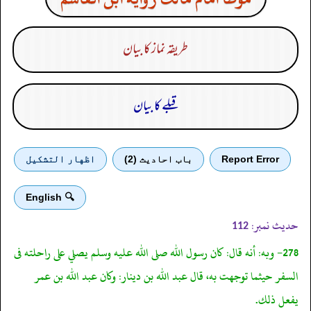
طریقہ نماز کا بیان
قبلے کا بیان
Report Error
باب احادیث (2)
اظهار التشكيل
🔍 English
حدیث نمبر:
112
278- وبه: أنه قال: كان رسول الله صلى الله عليه وسلم يصلي على راحلته فى
السفر حيثما توجهت به، قال عبد الله بن دينار: وكان عبد الله بن عمر
يفعل ذلك.