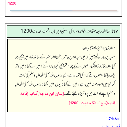
1226]
مولانا عطا الله ساجد حفظ الله، فوائد و مسائل، سنن ابن ماجه، تحت الحديث1200
سواری پر وتر پڑھنے کا بیان۔
سعید بن یسار کہتے ہیں کہ میں عبداللہ بن عمر رضی اللہ عنہما کے ساتھ تھا، میں پیچھے ہو
گیا، اور نماز وتر ادا کی، انہوں نے پوچھا: تم پیچھے کیوں رہ گئے؟ میں نے کہا: میں وتر
پڑھ رہا تھا، انہوں نے کہا: کیا تمہارے لیے رسول اللہ صلی اللہ علیہ وسلم کی ذات
گرامی میں اسوہ حسنہ نہیں ہے؟ میں نے کہا: کیوں نہیں، کہا: رسول اللہ صلی اللہ علیہ
[سنن ابن ماجه/كتاب إقامة
وسلم اپنے اونٹ ہی پر وتر پڑھ لیتے تھے۔
الصلاة والسنة/حدیث: 1200]
اردو حاشہ: