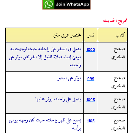
تخريج الحديث:
کتاب
نمبر
مختصر عربی متن
صحيح
يصلي في السفر على راحلته حيث توجهت به
1000
البخاري
يومئ إيماء صلاة الليل إلا الفرائض يوتر على
راحلته
صحيح
يوتر على البعير
999
البخاري
صحيح
يصلي على راحلته يوتر عليها
1095
البخاري
صحيح
يسبح على ظهر راحلته حيث كان وجهه يومئ
1105
البخاري
برأسه