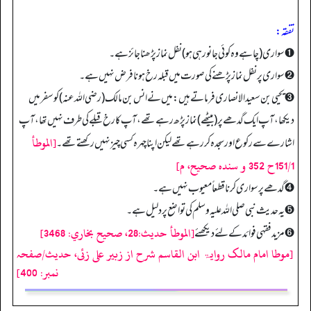
تفقه:
➊ سواری (چاہے وہ کوئی جانور ہی ہو) نفل نماز پڑھنا جائز ہے۔
➋ سواری پر نفل نماز پڑھنے کی صورت میں قبلہ رخ ہونا فرض نہیں ہے۔
➌ یحیی بن سعید الانصاری فرماتے ہیں: میں نے انس بن مالک (رضی اللہ عنہ) کو سفر میں
دیکھا، آپ ایک گدھے پر (بیٹھے) نماز پڑھ رہے تھے، آپ کا رخ قبلے کی طرف نہیں تھا، آپ
[الموطأ
اشارے سے رکوع اور سجدہ کررہے تھے لیکن اپنا چہرہ کسی چیز نہیں رکھتے تھے۔
151/1ح 352 و سنده صحيح، م]
➍ گدھے پر سواری کرنا قطعاً معیوب نہیں ہے۔
➎ یہ حدیث نبی صلی اللہ علیہ وسلم کی تواضع پر دلیل ہے۔
[الموطأ حديث:28، صحيح بخاري: 3468]
➏ مزید فقہی فوائد کے لئے دیکھئے
[موطا امام مالک روایۃ ابن القاسم شرح از زبیر علی زئی، حدیث/صفحہ
نمبر: 400]