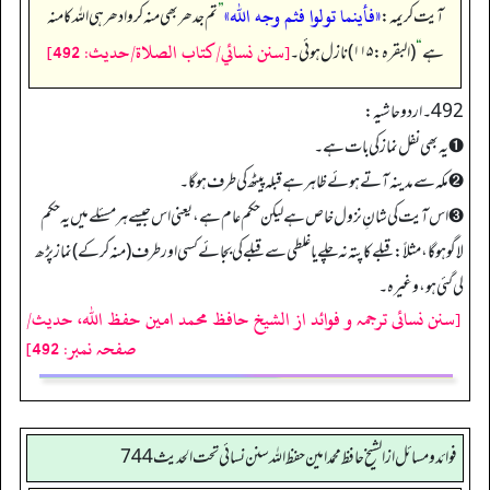
«فأينما تولوا فثم وجه اللہ»
آیت کریمہ:
”
تم جدھر بھی منہ کرو ادھر ہی اللہ کا منہ
[سنن نسائي/كتاب الصلاة/حدیث: 492]
ہے
“
(البقرہ: ۱۱۵) نازل ہوئی۔
492 ۔ اردو حاشیہ:
➊یہ بھی نفل نماز کی بات ہے۔
➋مکہ سے مدینہ آتے ہوئے ظاہر ہے قبلہ پیٹھ کی طرف ہو گا۔
➌اس آیت کی شانِ نزول خاص ہے لیکن حکم عام ہے، یعنی اس جیسے ہر مسئلے میں یہ حکم
لاگو ہو گا، مثلاً: قبلے کا پتہ نہ چلے یا غلطی سے قبلے کی بجائے کسی اور طرف (منہ کر کے) نماز پڑھ
لی گئی ہو، وغیرہ۔
[سنن نسائی ترجمہ و فوائد از الشیخ حافظ محمد امین حفظ اللہ، حدیث/
صفحہ نمبر: 492]
فوائد ومسائل از الشيخ حافظ محمد امين حفظ الله سنن نسائي تحت الحديث 744