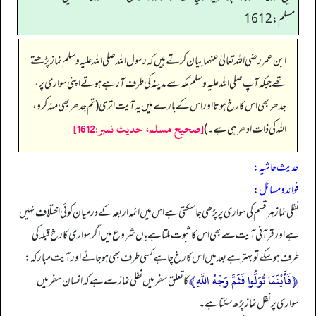
مسلم: 1612
ابن عمر رضی اللہ تعالیٰ عنہما بیان کرتے ہیں کہ رسول اللہ صلی اللہ علیہ وسلم نماز پڑھتے
تھے جبکہ آپ صلی اللہ علیہ وسلم مکہ سے مدینہ کی طرف آ رہے ہوتے اپنی سواری پر،
جدھر بھی اس کا رخ ہوتا اور اس کے بارے میں یہ آیت اتری (تم جدھر بھی منہ کرو،
[صحيح مسلم، حديث نمبر:1612]
اللہ کی ذات ادھر ہی ہے۔)
حدیث حاشیہ:
فوائد ومسائل:
نفلی نماز ہر قسم کی سواری پر پڑھی جا سکتی ہے اس میں ائمہ اربعہ کے درمیان کوئی اختلاف نہیں
ہے اور قرآنی آیت سے بھی اس کا ثبوت ملتا ہے ہاں شروع میں اگر سواری کا رخ قبلہ کی
طرف ہو سکے تو بہتر ہے بعد میں اس کا رخ چاہے کسی طرف بھی ہو جائے اور آیت مبارکہ:
﴿فَأَيْنَمَا تُوَلُّوا فَثَمَّ وَجْهُ اللَّهِ﴾
کا تعلق سفرمیں نفلی نماز سے ہے کہ انسان سفر میں
سواری پر نفل نماز پڑھ سکتا ہے۔