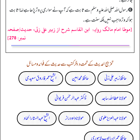
جائز ہے۔
➏ رسول اللہ صلی اللہ علیہ وسلم سے ثابت ہے کہ آپ نے سواری پر وتر پڑھا ہے لہٰذا ثابت
ہوا کہ وتر واجب نہیں بلکہ سنت ہے۔
[موطا امام مالک روایۃ ابن القاسم شرح از زبیر علی زئی، حدیث/صفحہ
نمبر: 278]
تخریج الحدیث کے تحت دیگر کتب سے حدیث کے فوائد و مسائل
حافظ زبیر علی زئی
حافظ محمد امین
الشیخ عمر فاروق سعیدی
مولانا عطا اللہ ساجد
ڈاکٹر عبدالرحمٰن فریوائی
مولانا عبد العزیز علوی
مولانا داود راز
الشیخ عبدالستار الحماد
حافظ عمران ایوب لاہوری