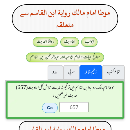
موطا امام مالك رواية ابن القاسم سے
متعلقہ
ابواب
احادیث
رواۃ الحدیث
سوانح حیات: امام ابوعبداللہ عبدالرحمٰن بن القاسم
تمام کتب
ترقیم شاملہ
عربی
اردو
موطا امام مالك رواية ابن القاسم میں ترقیم شاملہ سے تلاش کل احادیث (657)
حدیث نمبر لکھیں:
موطا امام مالك رواية ابن القاسم