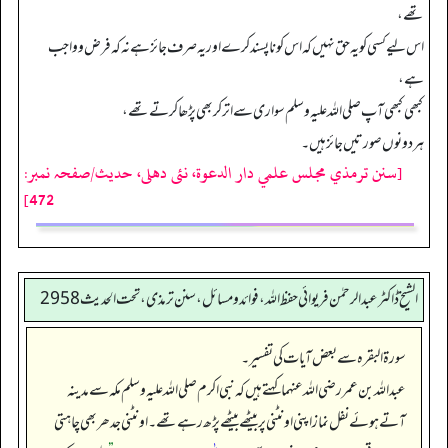
تھے،
اس لیے کسی کو یہ حق نہیں کہ اس کو نا پسند کرے اور یہ صرف جائز ہے نہ کہ فرض و واجب
ہے،
کبھی کبھی آپ صلی اللہ علیہ وسلم سواری سے اتر کر بھی پڑھا کرتے تھے،
ہر دونوں صورتیں جائز ہیں۔
[سنن ترمذي مجلس علمي دار الدعوة، نئى دهلى، حدیث/صفحہ نمبر:
472]
الشیخ ڈاکٹر عبد الرحمٰن فریوائی حفظ اللہ، فوائد و مسائل، سنن ترمذی، تحت الحديث 2958
سورۃ البقرہ سے بعض آیات کی تفسیر۔
عبداللہ بن عمر رضی الله عنہما کہتے ہیں کہ نبی اکرم صلی اللہ علیہ وسلم مکہ سے مدینہ
آتے ہوئے نفل نماز اپنی اونٹنی پر بیٹھے بیٹھے پڑھ رہے تھے۔ اونٹنی جدھر بھی چاہتی