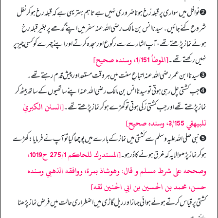
➋ نوافل میں سواری پر قبلہ رُخ ہونا ضروری نہیں ہے تاہم بہتر یہی ہے کہ قبلہ رخ ہو کر نفل
شروع کئے جائیں۔ سیدنا انس بن مالک رضی اللہ عنہ سفر میں اپنے گدھے پر بغیر قبلہ رخ
ہوئے نماز پڑھتے تھے، آپ اشارے سے رکوع اور سجدہ کرتے اور اپنے چہرے کو کسی چیز پر
[الموطأ 1/151، وسنده صحيح]
نہیں رکھتے تھے۔
➌ سیدنا ابن عمر رضی اللہ عنہ اتباعِ سنت میں ہر وقت مستعد اور پیش قدم رہتے تھے۔
➍ جب کشتی چل رہی ہوتی تو سیدنا انس بن مالک رضی اللہ عنہ اپنے ساتھیوں کے ساتھ بیٹھ کر
[السنن الكبريٰ
نماز پڑھتے تھے اور جب کشتی رُکی ہوتی تو کھڑے ہو کر نماز پڑھتے تھے۔
للبيهقي 3/155، وسنده صحيح]
➎ نبی صلی اللہ علیہ وسلم سے کَشتی میں نماز کے بارے میں پوچھا گیا تو آپ نے فرمایا: کھڑے
[المستدرك للحاكم 275/1 ح1019،
ہو کر نماز پڑھو اِلا یہ کہ غرق ہونے کا ڈر ہو۔
وصححه على شرط مسلم و قال: وهوشاذ بمرة، ووافقه الذهبي وسنده
حسن، محمد بن الحسين بن ابي الحنين ثقه]
کشتی پر قیاس کرتے ہوئے ہوائی جہاز اور ریل گاڑی میں اضطراری حالت میں فرض نماز پڑھنا