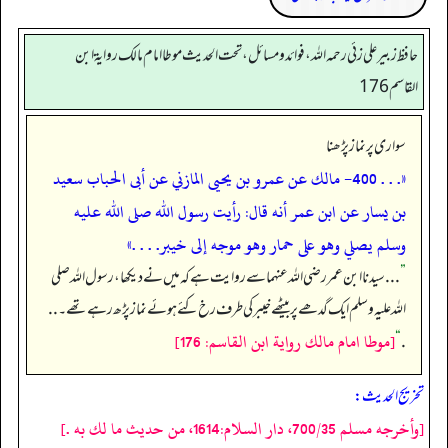
حافظ زبير على زئي رحمه الله، فوائد و مسائل، تحت الحديث موطا امام مالك رواية ابن
القاسم 176
سواری پر نماز پڑھنا
«. . . 400- مالك عن عمرو بن يحيى المازني عن أبى الحباب سعيد
بن يسار عن ابن عمر أنه قال: رأيت رسول الله صلى الله عليه
وسلم يصلي وهو على حمار وهو موجه إلى خيبر. . . .»
”
. . . سیدنا ابن عمر رضی اللہ عنہما سے روایت ہے کہ میں نے دیکھا، رسول اللہ صلی
اللہ علیہ وسلم ایک گدھے پر بیٹھے خیبر کی طرف رخ کئے ہوئے نماز پڑھ رہے تھے۔ . .
[موطا امام مالك رواية ابن القاسم: 176]
“
.
تخریج الحدیث:
[وأخرجه مسلم 700/35، دار السلام:1614، من حديث ما لك به .]