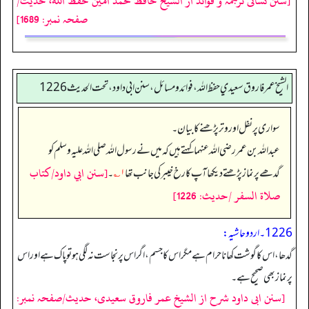
[سنن نسائی ترجمہ و فوائد از الشیخ حافظ محمد امین حفظ اللہ، حدیث/
صفحہ نمبر: 1689]
الشيخ عمر فاروق سعيدي حفظ الله، فوائد و مسائل، سنن ابي داود ، تحت الحديث 1226
سواری پر نفل اور وتر پڑھنے کا بیان۔
عبداللہ بن عمر رضی اللہ عنہما کہتے ہیں کہ میں نے رسول اللہ صلی اللہ علیہ وسلم کو
[سنن ابي داود/كتاب
گدھے پر نماز پڑھتے دیکھا آپ کا رخ خیبر کی جانب تھا
۱؎
۔
صلاة السفر /حدیث: 1226]
1226۔ اردو حاشیہ:
گدھا، اس کا گوشت کھانا حرام ہے مگر اس کا جسم، اگر اس پر نجاست نہ لگی ہو تو پاک ہے اور اس
پر نماز بھی صحیح ہے۔
[سنن ابی داود شرح از الشیخ عمر فاروق سعیدی، حدیث/صفحہ نمبر: