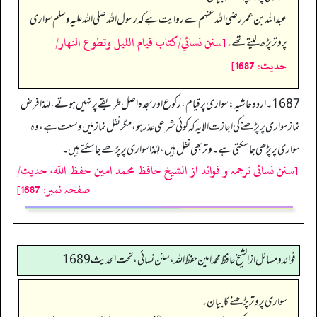
عبداللہ بن عمر رضی اللہ عنہم سے روایت ہے کہ رسول اللہ صلی اللہ علیہ وسلم سواری
[سنن نسائي/كتاب قيام الليل وتطوع النهار/
پر وتر پڑھ لیتے تھے۔
حدیث: 1687]
1687۔ اردو حاشیہ: سواری پر قیام، رکوع اور سجدہ اصل طریقے پر نہیں ہوتے، لہٰذا فرض
نماز سواری پر پڑھنے کی اجازت الایہ کہ کوئی شرعی عذر ہو، مگر نفل نماز میں وسعت ہے، وہ
سواری پر پڑھی جا سکتی ہے۔ وتر بھی نفل ہیں، لہٰذا سواری پر پڑھے جاسکتے ہیں۔
[سنن نسائی ترجمہ و فوائد از الشیخ حافظ محمد امین حفظ اللہ، حدیث/
صفحہ نمبر: 1687]
فوائد ومسائل از الشيخ حافظ محمد امين حفظ الله، سنن نسائي، تحت الحديث 1689
سواری پر وتر پڑھنے کا بیان۔