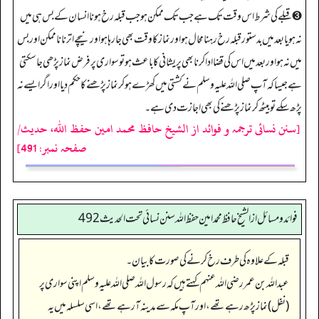
➌قبلے کی شرط اس وقت تک ہے جب تک ممکن ہو جب قبلہ رخ ہونا انسان کے بس ہی میں
نہ ہو یا بعد میں بدستور قبلہ رخ رہنا محال ہو اور نماز کا وقت بھی جا رہا ہو اور نیچے اترنا ناممکن اور بس
میں نہ ہو اور بعد میں اس کی قضا ادا کرنا بھی پریشانی کا باعث ہو تو سواری پر فرض نماز پڑھی جا سکتی
ہے جیسا کہ آپ صلی اللہ علیہ وسلم نے کشتی میں کھڑے ہو کر نماز پڑھنے کا حکم دیا اور اگر ایسے نہ
پڑھ سکے تو بیٹھ کر نماز پڑھنے کی بھی اجازت دی ہے۔
[سنن نسائی ترجمہ و فوائد از الشیخ حافظ محمد امین حفظ اللہ، حدیث/
صفحہ نمبر: 491]
فوائد ومسائل از الشيخ حافظ محمد امين حفظ الله سنن نسائي تحت الحديث 492
قبلہ کے علاوہ کی طرف رخ کرنے کی صورت کا بیان۔
عبداللہ بن عمر رضی اللہ عنہم کہتے ہیں کہ رسول اللہ صلی اللہ علیہ وسلم اپنی سواری پر
(نفل) نماز پڑھ رہے تھے، اور آپ مکہ سے مدینہ آ رہے تھے، اسی سلسلہ میں یہ