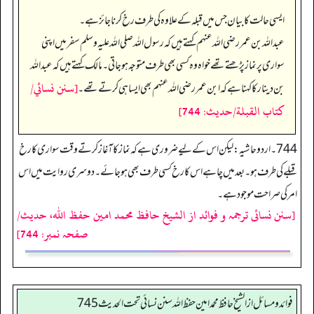
ایسی حالت کا بیان جس میں قبلہ کے علاوہ کی طرف رخ کرنا جائز ہے۔
عبداللہ بن عمر رضی اللہ عنہم کہتے ہیں کہ رسول اللہ صلی اللہ علیہ وسلم سفر میں اپنی
سواری پر نماز پڑھتے تھے خواہ وہ کسی بھی طرف متوجہ ہو جاتی۔ مالک کہتے ہیں کہ عبداللہ
[سنن نسائي/
بن دینار کا کہنا ہے کہ ابن عمر رضی اللہ عنہم بھی ایسا ہی کرتے تھے۔
كتاب القبلة/حدیث: 744]
744 ۔ اردو حاشیہ: لیکن اس کے لیے ضروری ہے کہ نماز کا آغاز کرتے وقت سواری کا رخ
قبلے کی طرف ہو۔ بعد میں چاہے اس کا رخ کسی طرف بھی ہو جائے۔ دوسری روایت میں اس
امر کی صراحت موجود ہے۔
[سنن نسائی ترجمہ و فوائد از الشیخ حافظ محمد امین حفظ اللہ، حدیث/
صفحہ نمبر: 744]
فوائد ومسائل از الشيخ حافظ محمد امين حفظ الله سنن نسائي تحت الحديث 745