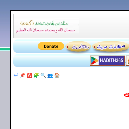
↩️
📌
🅰️
🧩
🔍
👥
🏠