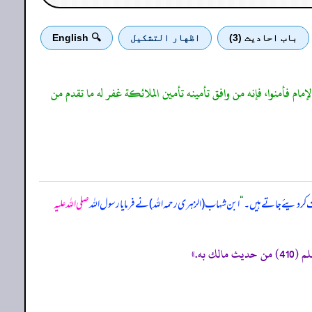
باب احادیث (3)
اظهار التشكيل
🔍 English
ام فأمنوا، فإنه من وافق تأمينه تأمين الملائكة غفر له ما تقدم من
عاف کر دیئے جاتے ہیں۔
“
ابن شہاب (الزہری رحمہ اللہ) نے فرمایا رسول اللہ
صلی اللہ علیہ