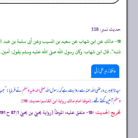
حدیث نمبر:
118
18- مالك عن ابن شهاب عن سعيد بن المسيب وعن أبى سلمة بن عبد الرحمن
ذنبه“. قال ابن شهاب: وكان رسول الله صلى الله عليه وسلم يقول: آمين.
حافظ زبیر علی زئی
سیدنا ابوہریرہ رضی اللہ عنہ سے روایت ہے کہ رسول اللہ
صلی اللہ علیہ وسلم
نے فرمایا:
”
جب ا
وسلم
آمین کہتے تھے۔
[موطا امام مالك رواية ابن القاسم/حدیث: 118]
تخریج الحدیث:
«18- متفق عليه، الموطأ (رواية يحييٰ بن يحييٰ 87/1 ح 191، ك 3 ب 11 ح 44/2) التمهيد 8/7، الاستذكار: 167، و أخرجه البخاري (780) ومسلم (410) من حديث مالك به.»