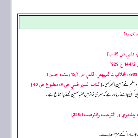
لمي ص 35 ب]
ن]
[كتاب التميز قلمي ص 9، مطبوع ص 40]
یہ وسلم نے آمین بالجہر کہی۔
 کہنی چاہئے۔ یاد رہے کہ سری نماز میں خفیہ آمین کہنے پر اجماع ہے۔
کا سہارا
“
کے مترادف ہے۔