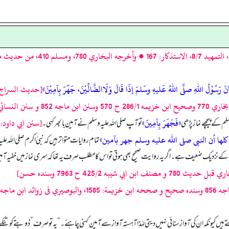
نَ رَسُوْلُ اللهِ صلَّى اللهُ عَليهِ وسَلمَ إذَا قَالَ وَلَاالضَّالِّيْنَ، جَهََرَ بِآمِيْنَ»
[حديث السراج، ق
 ابن ماجه 852 و سنن النسائي 144/2 ح 929]
«فَجَهَرَ بِآمِينَ»
[سنن ابي داود: 933، الخلافيات للبيهقي، قلمي ص 15/1 وسنده حس
م کے پیچھے نماز پڑھی
تو آپ صلی اللہ علیہ وسلم نے آمین بالجہر کہی۔
كلها أن النبى صلى الله عليه وسلم جهر بآمين»
تمام روایات متواتر ہیں کہ نبیٔ اکرم صلی اللہ عل
م کے نزدیک ضعیف ہے۔ اگر یہ روایت صحیح بھی ہوتی تو اس کا مطلب صرف یہ تھا کہ سری نماز میں خفیہ آمین
و مصنف ابن ابي شيبه 425/2 ح 7963 وسنده حسن]
نذري فى الترغيب والترهيب 328/1]
یں کیونکہ ان کی آواز سنائی نہیں دیتی لہٰذا آہستہ آواز سے آمین کہنی چاہئے۔
“
یہ تو صرف
”
ڈوبتے کو تنکے 