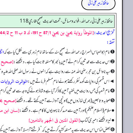
حافظ زبیر علی زئی
حافظ زبير على زئي رحمه الله، فوائد و مسائل، تحت الحديث صحيح بخاري 118
[الموطأ رواية يحييٰ بن يحييٰ 87/1 ح 191، ك 3 ب 11 ح 44/2، التمهيد 8/7، الاستذكار: 167 ● وأخرجه البخاري 780، ومسلم 410، من حديث مالك به]
تخریج الحدیث:
تفقه:
«كَا
➊ امام ابوالعباس السراج رحمہ اللہ نے صحیح سند کے ساتھ امام زہری سے نقل کیا ہے کہ
[صحيح بخاري 770 وصحيح ابن خزيمه 286/1 ح 570 وسنن
➋ اس حدیث سے محدثین کرام نے آمین بالجہر کا مسئلہ ثابت کیا ہے۔ دیکھئے:
➌ سیدنا وائل بن حجر رضی اللہ عنہ سے روایت ہے کہ انہوں نے رسول اللہ صلی اللہ علیہ وسل
«تواترت الروايات 
◄ اس قسم کی روایات کو مدنظر رکھتے ہوئے امام مسلم فرماتے ہیں:
➍ امام شعبہ کی جس روایت میں خفیہ آمین کا ذکر آیا ہے و شاذ ہونے کی وجہ سے محدثینِ کرا
[صحيح بخاري قبل حديث 780 
➎ صحابہ و تابعین (جہری نمازوں میں) اونچی آواز سے آمین کہتے تھے۔ دیکھئے
[سنن ابن ماجه 856 وسنده صحيح و صححه ابن خزيمة: 1585، والبوصيري فى زوائد ابن ماجه، والم
● سلام (السلام علیکم) اور آمین سے حسد کرنا یہودیوں کا کام ہے۔ دیکھئے:
[القول المتين فى الجهر بالتامين]
● نیز دیکھئے: میری کتاب
➏ بعض الناس اس حدیث سے یہ مسئلہ کشید کرتے ہیں کہ
”
فرشتے آہستہ آواز سے آمین کہتے ہ