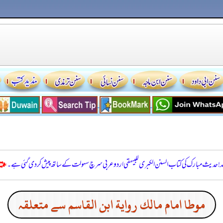
للہ! حدیث مبارک کی کتاب السنن الكبرى للبيهقي اردو عربی سرچ سہولت کے ساتھ پیش کر دی گئی ہے۔
موطا امام مالك رواية ابن القاسم سے متعلقہ