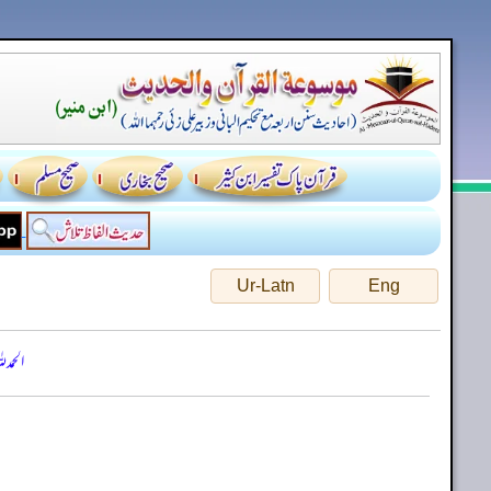
Ur-Latn
Eng
الحمد