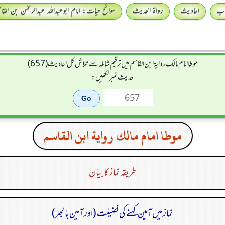
اب
احادیث
رواۃ الحدیث
سوانح حیات: امام ابوعبداللہ عبدالرحمٰن بن القا
موطا امام مالك رواية ابن القاسم میں ترقیم شاملہ سے تلاش کل احادیث (657)
حدیث نمبر لکھیں:
موطا امام مالك رواية ابن القاسم
طریقہ نماز کا بیان
نماز میں آمین کہنے کی فضیلت (اور آمین بالجہر)