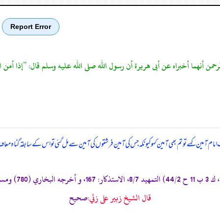
Report Error
 أنهما أخبراه عن أبى هريرة أن رسول الله صلى الله عليه وسلم قال: ”إذا أمن الإم
مام آمین کہے تو تم بھی آمین کہو کیونکہ جس کی آمین فرشتوں کی آمین سے مل گئی تو اس کے سابقہ گناہ م
قال الشيخ زبير على زئي:
صحيح