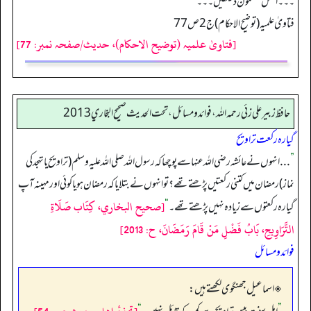
۔۔۔ اصل مضمون دیکھیں۔۔۔
فتاویٰ علمیہ (توضیح الاحکام) ج2 ص77
[فتاویٰ علمیہ (توضیح الاحکام)، حدیث/صفحہ نمبر: 77]
حافظ زبير على زئي رحمه الله، فوائد و مسائل، تحت الحديث صحيح البخاري 2013
گیارہ رکعت تراویح
”
... انہوں نے عائشہ رضی اللہ عنہا سے پوچھا کہ رسول اللہ صلی اللہ علیہ وسلم (تراویح یا تہجد کی
نماز) رمضان میں کتنی رکعتیں پڑھتے تھے؟ تو انہوں نے بتلایا کہ رمضان ہو یا کوئی اور مہینہ آپ
[صحيح البخاري، كِتَاب صَلَاةِ
گیارہ رکعتوں سے زیادہ نہیں پڑھتے تھے۔
“
التَّرَاوِيحِ، بَابُ فَضْلِ مَنْ قَامَ رَمَضَانَ، ح: 2013]
فوائد و مسائل
◈ اسماعیل جھنگوی لکھتے ہیں: