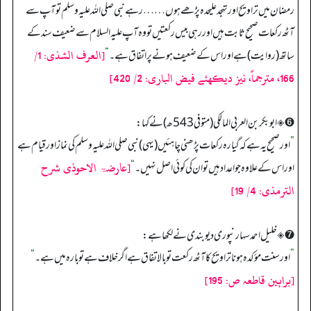
رمضان میں تراویح اور تہجد علیحدہ پڑھے ہوں…… رہے نبی صلی اللہ علیہ وسلم تو آپ سے
آٹھ رکعات صحیح ثابت ہیں اور رہی بیس رکعتیں تو وہ آپ علیہ السلام سے ضعیف سند کے
[العرف الشذی: 1/
ساتھ (روایت) ہے اور اس کے ضعیف ہونے پر اتفاق ہے۔
“
166، مترجماً، نیز دیکھئے فیض الباری: 2/ 420]
➏ ◈ ابو بکر بن العربی المالکی (متوفی 543ھ) نے کہا:
”
اور صحیح یہ ہے کہ گیارہ رکعات پڑھنی چاہئیں (یہی) نبی صلی اللہ علیہ وسلم کی نماز اور قیام ہے
[عارضۃ الاحوذی شرح
اور اس کے علاوہ جو اعداد ہیں تو ان کی کوئی اصل نہیں۔
“
الترمذی: 4/ 19]
➐ ◈ خلیل احمد سہارنپوری دیوبندی نے لکھا ہے:
”
اور سنت مؤکدہ ہونا تراویح کا آٹھ رکعت تو بالاتفاق ہے اگر خلاف ہے تو بارہ میں ہے۔
“
[براہین قاطعہ ص: 195]