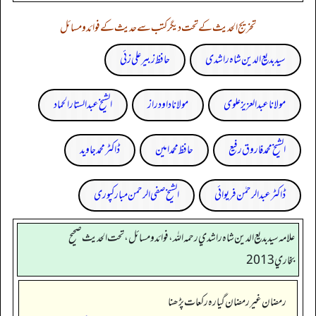
تخریج الحدیث کے تحت دیگر کتب سے حدیث کے فوائد و مسائل
سید بدیع الدین شاہ راشدی
حافظ زبیر علی زئی
مولانا عبد العزیز علوی
مولانا داود راز
الشیخ عبدالستار الحماد
الشیخ محمد فاروق رفیع
حافظ محمد امین
ڈاکٹر محمد جاوید
ڈاکٹر عبدالرحمٰن فریوائی
الشیخ صفی الرحمن مبارکپوری
علامه سيد بديع الدين شاه راشدي رحمه الله، فوائد و مسائل، تحت الحديث صحيح
بخاري 2013
رمضان غیر رمضان گیارہ رکعات پڑھنا