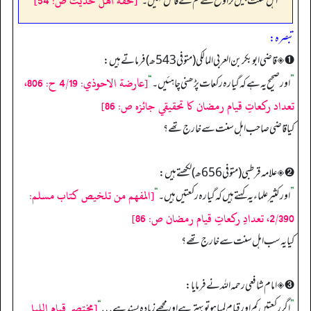
[تحفهٔ اهل حديث ص: 54]
”
اہل سنت بیس تراویح سے کم کے قائل نہیں۔
“
تبصرہ:
➊ ◈ قاضی ابوبکر بن العربی المالکی (متوفی 543ھ) فرماتے ہیں:
[عارضة الاحوذي: 4/19 ح: 806،
”
اور صحیح یہ ہے کہ گیارہ رکعات پڑھنی چاہئیں۔
“
تعداد ركعاتِ قيام رمضان كا تحقيقي جائزه ص: 86]
کیا قاضی صاحب اہل سنت سے خارج تھے؟
➋ ◈ علامہ قرطبی (متوفی 656ھ) لکھتے ہیں:
[المفهم من تلخيص كتاب مسلم:
”
اور کثیر علماء یہ کہتے ہیں کہ گیارہ رکعتیں ہیں۔
“
2/390، تعدادِ ركعاتِ قيام رمضان ص: 86]
کیا یہ سب اہل سنت سے خارج تھے؟
➌ ◈ امام شافعی رحمہ اللہ نے فرمایا:
[مختصر قيام الليل
”
اگر رکعتیں کم اور قیام لمبا ہو تو بہتر ہے اور مجھے زیادہ پسند ہے…
“