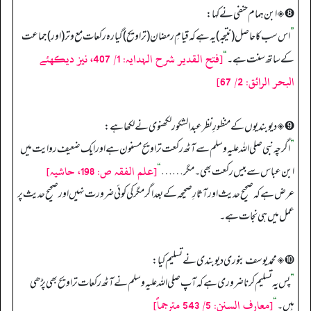
➑ ◈ ابن ہمام حنفی نے کہا:
”
اس سب کا حاصل (نتیجہ) یہ ہے کہ قیامِ رمضان (تراویح) گیارہ رکعات مع وتر (اور) جماعت
[فتح القدیر شرح الہدایہ: 1/ 407، نیز دیکھئے
کے ساتھ سنت ہے۔
“
البحر الرائق: 2/ 67]
➒ ◈ دیوبندیوں کے منظورِ نظر عبد الشکور لکھنوی نے لکھا ہے:
”
اگرچہ نبی صلی اللہ علیہ وسلم سے آٹھ رکعت تراویح مسنون ہے اور ایک ضعیف روایت میں
[علم الفقہ ص: 198، حاشیہ]
ابن عباس سے بیس رکعت بھی۔ مگر……
“
عرض ہے کہ صحیح حدیث اور آثارِ صحیحہ کے بعد اگر مگر کی کوئی ضرورت نہیں اور صحیح حدیث پر
عمل میں ہی نجات ہے۔
➓ ◈ محمد یوسف بنوری دیوبندی نے تسلیم کیا:
”
پس یہ تسلیم کرنا ضروری ہے کہ آپ صلی اللہ علیہ وسلم نے آٹھ رکعات تراویح بھی پڑھی
[معارف السنن: 5/ 543 مترجماً]
ہیں۔
“