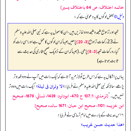
خاتمه اختلاف: ص 64 باختلاف يسير]
دلیل ⑥
بعض لوگوں کا یہ دعویٰ ہے کہ:
تہجد اور تراویح علیحدہ علیحدہ دو نمازیں ہیں، ان کا اصول یہ ہے کہ نبی صلی اللہ علیہ وسلم
[3، 20]
نے 23 رکعات تراویح
پڑھیں جیسا کہ ان لوگوں کا عمل ہے اور اسی رات کو
[3، 8]
گیارہ رکعات تہجد
پڑھی۔ (جیسا کہ ان کے نزدیک صحیح بخاری کی حدیث سے
ثابت ہوتا ہے)
یہاں پر اشکال یہ ہے کہ اس طرح تو لازم یہ آتا ہے کہ ایک رات میں آپ نے دو دفعہ وتر
«لا وتران فى ليلة»
پڑھے، حالانکہ نبی صلی اللہ علیہ وسلم نے فرمایا:
”
ایک رات میں دو وتر
[ترمذي: 107/1 ح 470، ابوداود: 1439، نسائي: 1678، صحيح
نہیں ہیں۔
“
ابن خزيمه: 1101، صحيح ابن حبان: 1671 سانده صحيح]
↰ اس حدیث کے بارے میں امام ترمذی نے فرمایا:
«هذا حديث حسن غريب»