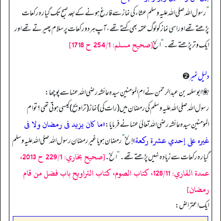
”
رسول اللہ صلی اللہ علیہ وسلم عشاء کی نماز سے فارغ ہونے کے بعد صبح تک گیارہ رکعات
پڑھتے تھے اور اسی نماز کو لوگ عتمہ بھی کہتے تھے، آپ ہر دو رکعات پر سلام پھیرتے تھے اور
[صحيح مسلم: 254/1 ح 1718]
ایک وتر پڑھتے تھے۔
“
الخ
دلیل نمبر
➋
❀ ابوسلمہ بن عبدالرحمٰن نے ام المؤمنین سیدہ عائشہ رضی اللہ عنہا سے پوچھا:
رسول اللہ صلی اللہ علیہ وسلم کی رمضان میں (رات کی) نماز (تراویح) کیسی ہوتی تھی؟ تو ام
«ما كان يزيد فى رمضان ولا فى
المؤمنین سیدہ عائشہ رضی اللہ تعالیٰ عنہا نے فرمایا:
غيره على إحدي عشرة ركعة»
إلخ
”
رمضان ہو یا غیر رمضان رسول اللہ صلی اللہ علیہ وسلم
[صحيح بخاري: 229/1 ح 2013،
گیارہ رکعات سے زیادہ نہیں پڑھتے تھے۔
“
الخ۔
عمدة القاري: 128/11، كتاب الصوم، كتاب التراويح باب فضل من قام
رمضان]
ایک اعتراض: