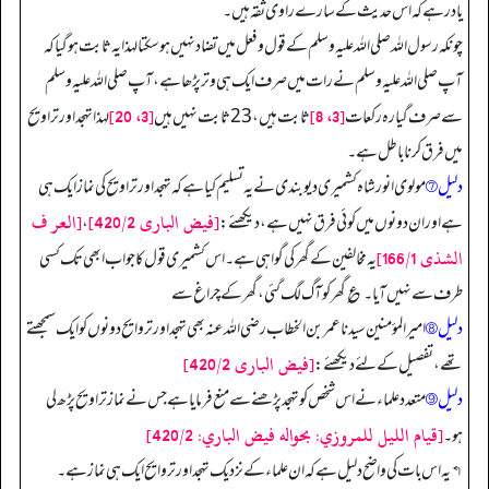
یاد رہے کہ اس حدیث کے سارے راوی ثقہ ہیں۔
چونکہ رسول اللہ صلی اللہ علیہ وسلم کے قول و فعل میں تضاد نہیں ہو سکتا لہذا یہ ثابت ہوگیا کہ
آپ صلی اللہ علیہ وسلم نے رات میں صرف ایک ہی وتر پڑھا ہے، آپ صلی اللہ علیہ وسلم
[3، 20]
[3، 8]
سے صرف گیارہ رکعات
ثابت ہیں، 23 ثابت نہیں ہیں
لہذا تہجد اور تراویح
میں فرق کرنا باطل ہے۔
دلیل ⑦
مولوی انور شاہ کشمیری دیوبندی نے یہ تسلیم کیا ہے کہ تہجد اور تراویح کی نماز ایک ہی
[فیض الباری 420/2]
[العر ف
ہے اور ان دونوں میں کوئی فرق نہیں ہے، دیکھئے:
،
الشذی 166/1]
یہ مخالفین کے گھر کی گواہی ہے۔ اس کشمیری قول کا جواب ابھی تک کسی
طرف سے نہیں آیا۔ ؏ گھر کو آگ لگ گئی، گھر کے چراغ سے
دلیل ⑧
امیر المؤمنین سیدنا عمر بن الخطاب رضی اللہ عنہ بھی تہجد اور تروایح دونوں کو ایک سمجھتے
[فیض الباری 420/2]
تھے، تفصیل کے لئے دیکھئے:
دلیل ⑨
متعدد علماء نے اس شخص کو تہجد پڑھنے سے منع فرمایا ہے جس نے نماز تراویح پڑھ لی
[قيام الليل للمروزي: بحواله فيض الباري: 420/2]
ہو۔
↰ یہ اس بات کی واضح دلیل ہے کہ ان علماء کے نزدیک تہجد اور تروایح ایک ہی نماز ہے۔