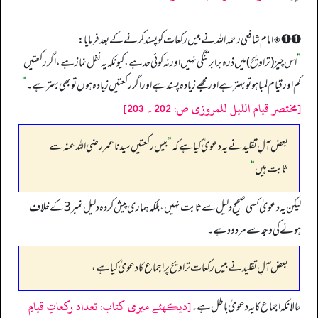
➊➊ ◈ امام شافعی رحمہ اللہ نے بیس رکعات کو پسند کرنے کے بعد فرمایا:
”
اس چیز (تراویح) میں ذرہ برابر تنگی نہیں اور نہ کوئی حد ہے، کیونکہ یہ نفل نماز ہے، اگر رکعتیں
کم اور قیام لمبا ہو تو بہتر ہے اور مجھے زیادہ پسند ہے اور اگر رکعتیں زیادہ ہوں تو بھی بہتر ہے۔
“
[مختصر قیام اللیل للمروزی ص: 202۔ 203]
بعض آلِ تقلید نے یہ دعویٰ کیا ہے کہ
”
بیس رکعتیں سیدنا عمر رضی اللہ عنہ سے
ثابت ہیں
“
لیکن یہ دعویٰ کسی صحیح دلیل سے ثابت نہیں، بلکہ ہماری پیش کردہ دلیل نمبر 3 کے خلاف
ہونے کی وجہ سے مردود ہے۔
بعض آلِ تقلید نے بیس رکعات تراویح پر اجماع کا دعویٰ کیا ہے،
[دیکھئے میری کتاب: تعداد رکعاتِ قیامِ
حالانکہ اجماع کا یہ دعویٰ باطل ہے۔