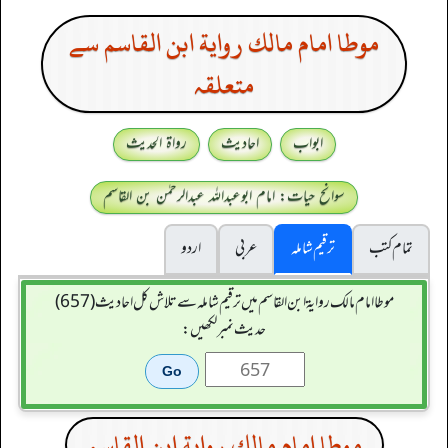
موطا امام مالك رواية ابن القاسم سے
متعلقہ
ابواب
احادیث
رواۃ الحدیث
سوانح حیات: امام ابوعبداللہ عبدالرحمٰن بن القاسم
تمام کتب
ترقیم شاملہ
عربی
اردو
موطا امام مالك رواية ابن القاسم میں ترقیم شاملہ سے تلاش کل احادیث (657)
حدیث نمبر لکھیں:
موطا امام مالك رواية ابن القاسم