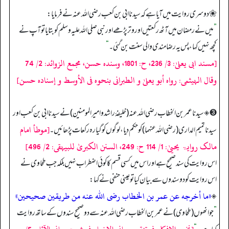
❀ دوسری روایت میں آیا ہے کہ سیدنا ابی بن کعب رضی اللہ عنہ نے فرمایا:
”
میں نے رمضان میں آٹھ رکعتیں اور وتر پڑھے اور نبی صلی اللہ علیہ وسلم کو بتایا تو آپ نے
کچھ نہیں کہا، پس یہ رضا مندی والی سنت بن گئی۔
“
[مسند ابی یعلیٰ: 3/ 236، ح: 1801، وسندہ حسن، مجمع الزوائد: 2/ 74
وقال الہیثمی: رواہ أبو یعلیٰ و الطبرانی بنحوہ فی الأوسط و إسنادہ حسن]
➌ ◈ سیدنا عمر بن الخطاب رضی اللہ عنہ (خلیفۂ راشد و امیر المومنین) نے سیدنا ابی بن کعب اور
[موطأ امام
سیدنا تمیم الداری (رضی اللہ عنہما) کو حکم دیا، لوگوں کو گیارہ رکعات پڑھائیں۔
مالک روایۃ یحییٰ: 1/ 114 ح: 249، السنن الکبریٰ للبیہقی: 2/ 496]
اس روایت کی سند صحیح ہے اور اس میں کسی قسم کا کوئی اضطراب نہیں بلکہ جب طحاوی نے
اس روایت کو دو سندوں سے بیان کیا تو عینی حنفی نے کہا:
«ما أخرجه عن عمر بن الخطاب رضى الله عنه من طريقين صحيحين»
◈
”
جو انھوں (طحاوی) نے عمر بن الخطاب رضی اللہ عنہ سے دو صحیح سندوں کے ساتھ روایت