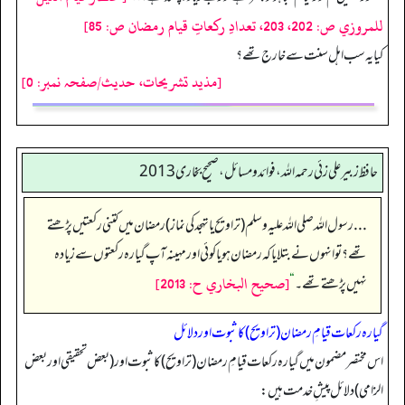
للمروزي ص: 202، 203، تعدادِ ركعاتِ قيام رمضان ص: 85]
کیا یہ سب اہل سنت سے خارج تھے؟
[مذید تشریحات، حدیث/صفحہ نمبر: 0]
حافظ زبير على زئي رحمه الله، فوائد و مسائل، صحیح بخاری 2013
... رسول اللہ صلی اللہ علیہ وسلم (تراویح یا تہجد کی نماز) رمضان میں کتنی رکعتیں پڑھتے
تھے؟ تو انہوں نے بتلایا کہ رمضان ہو یا کوئی اور مہینہ آپ گیارہ رکعتوں سے زیادہ
[صحيح البخاري ح: 2013]
نہیں پڑھتے تھے۔
“
گیارہ رکعات قیامِ رمضان (تراویح) کا ثبوت اور دلائل
اس مختصر مضمون میں گیارہ رکعات قیامِ رمضان (تراویح) کا ثبوت اور (بعض تحقیقی اور بعض
الزامی) دلائل پیشِ خدمت ہیں: