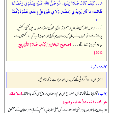
«. . . كَيْفَ كَانَتْ صَلَاةُ رَسُولِ اللَّهِ صَلَّى اللَّهُ عَلَيْهِ وَسَلَّمَ فِي رَمَضَانَ؟
فَقَالَتْ: مَا كَانَ يَزِيدُ فِي رَمَضَانَ وَلَا فِي غَيْرِهِ عَلَى إِحْدَى عَشْرَةَ رَكْعَةً
. . .»
”
۔۔۔ رسول اللہ صلی اللہ علیہ وسلم (تراویح یا تہجد کی نماز) رمضان میں کتنی رکعتیں
پڑھتے تھے؟ تو انہوں نے بتلایا کہ رمضان ہو یا کوئی اور مہینہ آپ گیارہ رکعتوں سے
[صحيح البخاري/كِتَاب صَلَاةِ التَّرَاوِيحِ:
زیادہ نہیں پڑھتے تھے۔۔۔
“
2013]
فوائد و مسائل:
اعتراض: اور اگر کوئی کہے کہ یہاں تہجد مراد ہے نہ کہ تراویح۔
[ملاحظه
جواب:
تو کہا جائے گا کہ قدیمی اصطلاح میں قیام رمضان تراویح ہی کو کہا جاتا تھا۔
هو كتب فقه مثلاً هدايه وغيره]
اور یہاں جو عائشہ صدیقہ رضی اللہ عنہا سے نبی صلی اللہ علیہ وسلم کے قیام رمضان کے متعلق