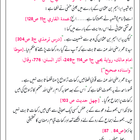
ابوشیبہ ابراہیم بن عثمان کے بارے میں عینی حنفی نے لکھا ہے:
[عمدة القاري ج11 ص128]
اسے (امام) شعبہ نے جھوٹا کہا ہے ……الخ
محمد تقی عثمانی نے اس روایت کے بارے میں کہا:
[درس ترمذي ج3 ص304]
”
لیکن یہ ابراہیم بن عثمان کی وجہ سے ضعیف ہے۔
“
[موطا
سیدنا عمر رضی اللہ عنہ سے ثابت ہے کہ آپ نے گیارہ رکعات پڑھنے کا حکم دیا۔
امام مالك، رواية يحيي ج1 ص114 ح249، آثار السنن: 776، وقال:
”
واسناده صحيح
“
]
سیدنا عمر رضی اللہ عنہ سے قولاً یا فعلاً بیس رکعات تراویح پڑھنا قطعاً ثابت نہیں ہے۔
ظہور احمد نے یہ جھوٹ لکھا ہے کہ
”
اس کے بعد صحابہ کرام رضی اللہ عنھم کا تراویح کی بیس
[چهل حديث ص 103]
رکعات پر اجماع ہو گیا۔
“
حالانکہ اس جھوٹے دعوے کے برعکس کسی ایک صحابی سے بھی بیس رکعات ثابت نہیں
ہیں۔ جھوٹے اجماع کے رد کے لئے دیکھئے تعدادِ رکعاتِ قیام ر مضان کا تحقیقی
[ص84۔ 87]
جائزہ