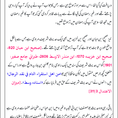
دریافت کیا گیا تھا، اس سے مراد تراویح ہی ہے، جس کا جواب آپ نے یہ دیا کہ آپ گیارہ ہی
پڑھتے تھے اور غیر رمضان کی قید لگانے سے یہ بات ظاہر کر دی گئی کہ جو آپ کا غیر رمضان
میں تہجد تھا، وہی آپ کی رمضان میں تراویح تھیں۔
نیز صحیح ابن حبان اور صحیح ابن خزیمہ میں بھی ایک حدیث شریف مروی ہے جس سے بالکل
[صحيح ابن حبان 920،
واضح طور پر ثابت ہوتا ہے کہ آپ تراویح آٹھ ہی پڑھتے تھے۔
صحيح ابن خزيمه 1070، ابن منذر الاوسط 2606، طبراني جامع صغير:
1901]
گو اس حدیث شریف کی سند میں ایک راوی بنام عیسٰی بن جاریہ واقع ہے اور اس کے
«من اهل استقراء التام في نقد الرجال»
متعلق کچھ جرحیں منقول ہیں لیکن حافظ ذہبی جو
«اسناده وسط»
[ميزان
ہیں، انہوں نے اس حدیث شریف کے حق میں فرمایا ہے کہ
۔
الاعتدال 311/3]
باقی رہی وہ حدیث جو مصنف ابن ابی شیبہ وغیرہ میں ابن عباس رضی اللہ عنہما سے مروی ہے
کہ نبی صلی اللہ علیہ وسلم بیس رکعت تراویح پڑھتے تھے وہ بالکل ضعیف اور ناقابل اعتبار ہے