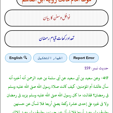
نوافل و سنن کا بیان
تعداد رکعات قیام رمضان
Report Error
اظهار التشكيل
🔍 English
حدیث نمبر:
159
417- وعن سعيد بن أبى سعيد عن أبى سلمة بن عبد الرحمن أنه أخبره أنه
سأل عائشة أم المؤمنين: كيف كانت صلاة رسول الله صلى الله عليه وسلم
فى رمضان؟ فقالت: ما كان رسول الله صلى الله عليه وسلم يزيد فى رمضان
ولا فى غيره على إحدى عشرة ركعة يصلي أربعا فلا تسأل عن حسنهن
وطولهن، ثم يصلي أربعا فلا تسأل عن حسنهن وطولهن، ثم يصلي ثلاثا،