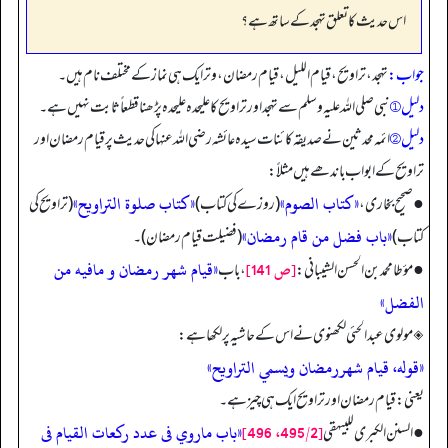
اس حدیث کا تعلق تہجد کے ساتھ ہے؟
جواب:
تہجد، تراویح، قیام اللیل، قیام رمضان، وتر ایک ہی نماز کے مختلف نام ہیں۔
دلیل ①
نبی صلی اللہ علیہ وسلم سے تہجد اور تراویح کا علیحدہ علیحدہ پڑھنا قطعاً ثابت نہیں ہے۔
دلیل ②
ائمہ محدثین نے صدیقہ کائنات سیدہ عائشہ رضی اللہ عنہا کی حدیث پر قیام رمضان اور
تراویح کے ابواب باندھے ہیں مثلاً:
«كتاب الصوم»
«كتاب صلوة التراويح»
● صحیح بخاری،
(روزے کی کتاب)
(تراویح کی
«باب فضل من قام رمضان»
کتاب)
(فضیلت قیام رمضان)۔
[ص 141]
«قيام شهر رمضان و مافيه من
● مؤطا محمد بن الحسن الشیبانی:
، باب
الفضل»
◈ مولوی عبدالحئی لکھنوی نے اس کے حاشیہ پر لکھا ہے:
«قوله، قيام شهررمضان ويسمي التراويح»
یعنی: قیام رمضان اور تراویح ایک ہی چیز ہے۔
[495/2، 496]
«باب ماروي فى عدد ركعات القيام فى
● السنن الکبری للبیہقی