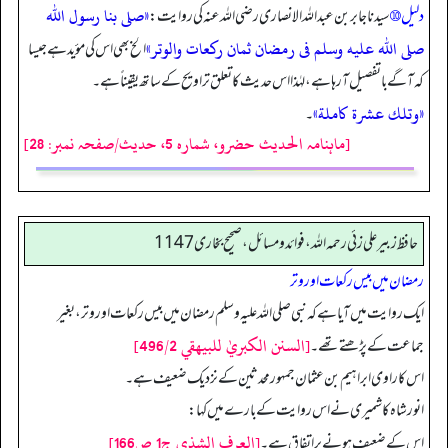
«صلى بنا رسول الله
دلیل ⑩
سیدنا جابر بن عبداللہ الانصاری رضی اللہ عنہ کی روایت:
صلى الله عليه وسلم فى رمضان ثمان ركعات والوتر»
الخ بھی اس کی مؤید ہے جیسا
کہ آگے باتفصیل آ رہا ہے، لہٰذا اس حدیث کا تعلق تراویح کے ساتھ یقیناً ہے۔
«وتلك عشرة كاملة»
۔
[ماہنامہ الحدیث حضرو، شمارہ 5، حدیث/صفحہ نمبر: 28]
حافظ زبير على زئي رحمه الله، فوائد و مسائل، صحیح بخاری 1147
رمضان میں بیس رکعات اور وتر
ایک روایت میں آیا ہے کہ نبی صلی اللہ علیہ وسلم رمضان میں بیس رکعات اور وتر، بغیر
[السنن الكبريٰ للبيهقي 496/2]
جماعت کے پڑھتے تھے۔
اس کا راوی ابراہیم بن عثمان جمہور محدثین کے نزدیک ضعیف ہے۔
انور شاہ کاشمیری نے اس روایت کے بارے میں کہا:
[العرف الشذي ج1 ص166]
اس کے ضعیف ہونے پر اتفاق ہے۔