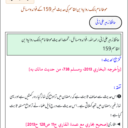
موطا امام مالک روایۃ ابن القاسم کی حدیث نمبر 159 کے فوائد و مسائل
حافظ زبیر علی زئی
حافظ زبير على زئي رحمه الله، فوائد و مسائل، تحت الحديث موطا امام مالك رواية ابن
القاسم 159
تخریج الحدیث:
[وأخرجه البخاري 2013، ومسلم 738، من حديث مالك به]
تفقه:
➊ اس حدیث سے صاف ثابت ہے کہ رمضان میں تراویح کی نماز گیارہ رکعتیں ہے اور یہی
نماز غیر رمضان میں تہجد کہلاتی ہے۔ اس حدیث سے درج ذیل علماء نے تراویح مسئلہ ثابت
کیا ہے:
[صحيح بخاري مع عمدة القاري ج11 ص128 ح2013]
◄ بخاری