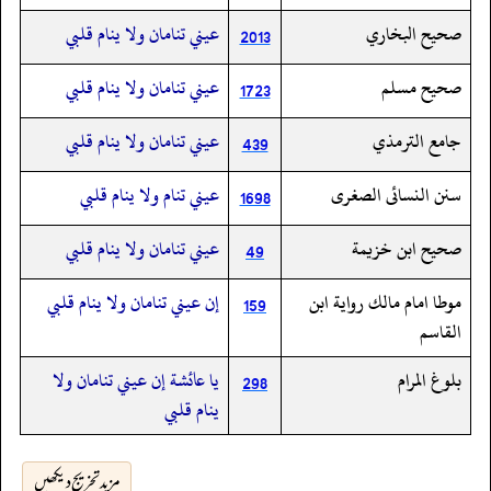
صحيح البخاري
عيني تنامان ولا ينام قلبي
2013
صحيح مسلم
عيني تنامان ولا ينام قلبي
1723
جامع الترمذي
عيني تنامان ولا ينام قلبي
439
سنن النسائى الصغرى
عيني تنام ولا ينام قلبي
1698
صحيح ابن خزيمة
عيني تنامان ولا ينام قلبي
49
موطا امام مالك رواية ابن
إن عيني تنامان ولا ينام قلبي
159
القاسم
بلوغ المرام
يا عائشة إن عيني تنامان ولا
298
ينام قلبي
مزید تخریج دیکھیں