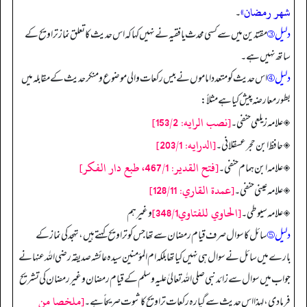
شهر رمضان»
۔
دلیل ③
مقتدین میں سے کسی محدث یا فقیہ نے نہیں کہا کہ اس حدیث کا تعلق نماز تراویح کے
ساتھ نہیں ہے۔
دلیل ④
اس حدیث کو متعدد اماموں نے بیس رکعات والی موضوع و منکر حدیث کے مقابلہ میں
بطور معارضہ پیش کیا ہے مثلاً:
[نصب الرايه: 153/2]
◈ علامہ زیلعی حنفی۔
[الدرايه: 203/1]
◈ حافظ ابن حجر عسقلانی۔
[فتح القدير: 467/1، طبع دار الفكر]
◈ علامہ ابن ہمام حنفی۔
[عمدة القاري: 128/11]
◈ علامہ عینی حنفی۔
[الحاوي للفتاوي348/1]
◈ علامہ سیوطی۔
وغيرهم
دلیل ⑤
سائل کا سوال صرف قیام رمضان سے تھا جس کو تراویح کہتے ہیں، تہجد کی نماز کے
بارے میں سائل نے سوال ہی نہیں کیا تھا بلکہ ام المؤمنین سیدہ عائشہ صدیقہ رضی اللہ عنہا نے
جواب میں سوال سے زائد نبی صلی اللہ تعالیٰ علیہ وسلم کے قیام رمضان و غیر رمضان کی تشریح
[ملخصا من
فرما دی، لہذا اس حدیث سے گیارہ رکعات تراویح کا ثبوت صریحاً ہے۔