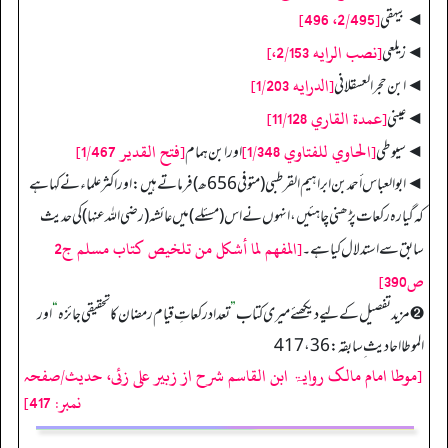
[2/495، 496]
◄ بیہقی
[نصب الرايه 2/153،]
◄ زیلعی
[الدرايه 1/203]
◄ ابن حجر العسقلانی
[عمدة القاري 11/128]
◄ عینی
[الحاوي للفتاوي 1/348]
[فتح القدير 1/467]
◄ سیوطی
اور ابن ہمام
◄ ابوالعباس أحمد بن ابراہیم القرطبی (متوفی 656ھ) فرماتے ہیں: اور اکثر علماء نے کہا ہے
کہ گیارہ رکعات پڑھنی چاہئیں، انہوں نے اس (مسئلے) میں عائشہ (رضی اللہ عنہا) کی حدیث
[المفهم لما أشكل من تلخيص كتاب مسلم ج2
سابق سے استدلال کیا ہے۔
ص390]
➋ مزید تفصیل کے لیے دیکھئے میری کتاب
”
تعداد رکعاتِ قیام رمضان کا تحقیقی جائزہ
“
اور
الموطا احادیث ِ سابقہ: 36، 417
[موطا امام مالک روایۃ ابن القاسم شرح از زبیر علی زئی، حدیث/صفحہ
نمبر: 417]