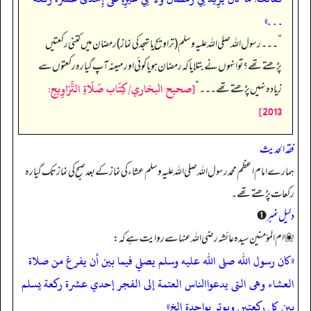
. . .»
”
۔۔۔ رسول اللہ صلی اللہ علیہ وسلم (تراویح یا تہجد کی نماز) رمضان میں کتنی رکعتیں
پڑھتے تھے؟ تو انہوں نے بتلایا کہ رمضان ہو یا کوئی اور مہینہ آپ گیارہ رکعتوں سے
[صحيح البخاري/كِتَاب صَلَاةِ التَّرَاوِيحِ:
زیادہ نہیں پڑھتے تھے۔۔۔
“
2013]
فقہ الحدیث
ہمارے امام اعظم محمد رسول اللہ صلی اللہ علیہ وسلم عشاء کی نماز کے بعد صبح کی نماز تک گیارہ
رکعات پڑھتے تھے۔
دلیل نمبر
➊
❀ ام المؤمنین سیدہ عائشہ رضی اللہ عنہا سے روایت ہے کہ:
«كان رسول الله صلى الله عليه وسلم يصلي فيما بين أن يفرغ من صلاة
العشاء وهى التى يدعواالناس العتمة إلى الفجر إحدي عشرة ركعة يسلم
بين كل ركعتيں ويوتر بواحدة إلخ»