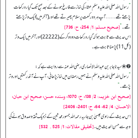
”
رسول اللہ صلی اللہ علیہ وسلم عشاء کی نماز سے فارغ ہونے کے بعد صبح تک گیارہ رکعات
پڑھتے تھے …… آپ ہر دو رکعت پر سلام پھیرتے تھے اور (آخر میں) ایک وتر پڑھتے
[صحیح مسلم: 1/ 254، ح: 736]
تھے۔
“
اس حدیث سے ثابت ہوا کہ گیارہ رکعات دو دو کر کے (2 2 2 2 2) اور آخر میں ایک وتر
(کل 11) پڑھنا ثابت ہے۔
➋ ❀ سیدنا جابر بن عبد اللہ الانصاری رضی اللہ عنہ سے روایت ہے کہ:
”
رسول اللہ صلی اللہ علیہ وسلم نے ہمیں رمضان میں نماز پڑھائی، آپ نے آٹھ رکعتیں اور وتر
پڑھے۔
“
[صحیح ابن خزیمہ: 2/ 138، ح: 1070، وسندہ حسن، صحیح ابن حبان،
الاحسان: 4/ 62، 64، ح: 2401، 2406]
اس حدیث کے راوی عیسیٰ بن جاریہ رحمہ اللہ جمہور محدثین کے نزدیک ثقہ و صدوق ہونے کی
[تحقیقی مقالات: 1/ 525۔ 532]
وجہ سے حسن الحدیث ہیں۔