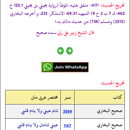
تخریج الحدیث:
«417- متفق عليه، الموطأ (رواية يحييٰي بن يحييٰي 120/1 ح
462، ك 7 ب 2 ح 9) التمهيد 69/21، الاستذكار: 233، و أخرجه البخاري
(2013) ومسلم (738) من حديث مالك به.»
قال الشيخ زبير على زئي:
سنده صحيح
تخريج الحديث:
کتاب
نمبر
مختصر عربی متن
صحيح البخاري
تنام عيني ولا ينام قلبي
3569
صحيح البخاري
عيني تنامان ولا ينام قلبي
1147