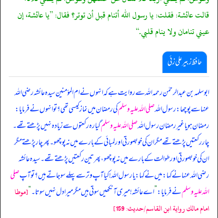
قالت عائشة: فقلت: يا رسول الله أتنام قبل أن توتر؟ فقال: ”يا عائشة، إن
عيني تنامان ولا ينام قلبي.“
حافظ زبیر علی زئی
ابوسلمہ بن عبدالرحمٰن رحمہ اللہ سے روایت ہے کہ انہوں نے ام المؤمنین سیدہ عائشہ رضی اللہ
عنہا سے پوچھا: رسول اللہ
صلی اللہ علیہ وسلم
کی رمضان میں نماز کیسی تھی؟ تو انہوں نے فرمایا:
رمضان ہو یا غیر رمضان رسول اللہ
صلی اللہ علیہ وسلم
گیارہ رکعتوں سے زیادہ نہیں پڑھتے تھے۔
چار رکعتیں پڑھتے تھے مگر ان کی خوبصورتی اور لمبائی کے بارے میں نہ پوچھو۔ پھر چار پڑھتے مگر
ان کی خوبصورتی اور طوالت کے بارے میں نہ پوچھو، پھر تین رکعتیں پڑھتے تھے۔ سیدہ عائشہ
رضی اللہ عنہا نے کہا: میں نے کہا: یا رسول اللہ! کیا آپ وتر سے پہلے سو جاتے ہیں؟ تو آپ
صلی
اللہ علیہ وسلم
نے فرمایا:
”
اے عائشہ! میری آنکھیں سوتی ہیں مگر میرا دل نہیں سوتا۔
“
[موطا
امام مالك رواية ابن القاسم/حدیث: 159]