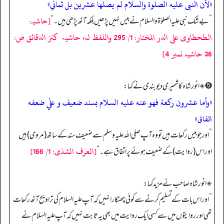
«لأن النبى عليه الصلٰوة والسلام لم يصلها عشرين بل ثماني»
[حاشیۃ
”
بے شک نبی علیہ الصلوٰۃ والسلام نے بیس نہیں پڑھیں بلکہ آٹھ پڑھی ہیں۔
“
الطحطاوی علی الدر المختار: 1/ 295 واللفظ لہ، حاشیۃ کنز الدقائق ص:
36 حاشیہ نمبر 4]
➎ ◈ انور شاہ کاشمیری دیوبندی نے کہا:
«وأما عشرون ركعة فهو عنه عليه السلام بسند ضعيف و علٰي ضعفه
اتفاق»
”
اور جو بیس رکعات ہیں تو وہ آپ صلی اللہ علیہ وسلم سے ضعیف سند کے ساتھ (مروی) ہیں
[العرف الشذی: 1/ 166]
اور اس (روایت) کے ضعیف ہونے پر اتفاق ہے۔
“
◈ انور شاہ صاحب نے مزید کہا:
”
اور اس بات کے تسلیم کرنے سے کوئی چھٹکارا نہیں کہ آپ علیہ السلام کی تراویح آٹھ رکعات
تھی اور روایتوں میں سے کسی ایک روایت میں بھی یہ ثابت نہیں کہ آپ علیہ السلام نے