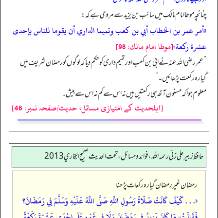
چنانچہ موطا امام مالک میں سائب بن یزید سے مروی ہے کہ:
«أمر عمر بن الخطاب أبي بن كعب وتميما الداري أن يقوما للناس بإحدى
عشرة ركعة»
[موطا امام مالك: 98]
”
عمر رضی اللہ عنہ نے ابی بن کعب اور تمیم داری کو حکم دیا کہ لوگوں کو رمضان شریف میں
گیارہ رکعت پڑھائیں۔
“
معلوم ہوا کہ مسنون آٹھ ہی رکعتیں ہیں نہ اس سے کم نہ اس سے بیش۔
[اہلحدیث کے امتیازی مسائل، حدیث/صفحہ نمبر: 46]
حافظ زبير على زئي رحمه الله، فوائد و مسائل، تحت الحديث صحيح البخاري 2013
رمضان غیر رمضان گیارہ رکعات پڑھنا
«. . . كَيْفَ كَانَتْ صَلَاةُ رَسُولِ اللَّهِ صَلَّى اللَّهُ عَلَيْهِ وَسَلَّمَ فِي رَمَضَانَ؟
فَقَالَتْ: مَا كَانَ يَزِيدُ فِي رَمَضَانَ وَلَا فِي غَيْرِهِ عَلَى إِحْدَى عَشْرَةَ رَكْعَةً