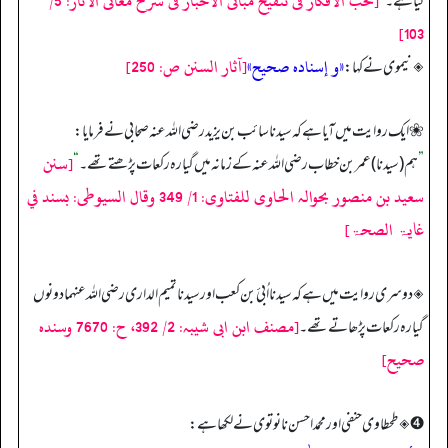
[نخب الافکار فی تنقیح مبانی الاخبار فی شرح معانی الآثار: 5/
کیا ہے۔
“
103]
«و إسنادہ صحیح»
[آثار السنن ص: 250]
◈ نیموی نے کہا:
❀ ایک روایت میں آیا ہے کہ سیدنا سائب بن یزید رضی اللہ عنہ صحابی نے فرمایا:
[سنن
”
ہم (سیدنا) عمر بن خطاب رضی اللہ عنہ کے زمانہ میں گیارہ رکعات پڑھتے تھے۔
“
سعید بن منصور بحوالہ الحاوی للفتاوی: 1/ 349 وقال السیوطی: بسند في
غایۃ الصحۃ]
◈ دوسری روایت میں ہے کہ سیدنا اُبئ بن کعب اور سیدنا تمیم الداری رضی اللہ عنہما دونوں
[مصنف ابن ابی شیبہ: 2/ 392، ح: 7670 وسندہ
گیارہ رکعات پڑھاتے تھے۔
صحیح]
➍ ◈ طحطاوی حنفی اور محمد احسن نانوتوی نے لکھا ہے: