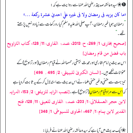
➊ ❀ سیدہ عائشہ صدیقہ رضی اللہ عنہا سے روایت ہے کہ:
«ما كان يزيد فى رمضان ولا فى غيره علٰي احديٰ عشرة ركعة …»
”
رمضان ہو یا غیر رمضان، آپ صلی اللہ علیہ وسلم گیارہ رکعات سے زیادہ نہیں پڑھتے
تھے۔
“
[صحیح بخاری: 1/ 269، ح: 2013، عمدۃ القاری: 11/ 128، کتاب التراویح
باب فضل من قام رمضان]
اس حدیث پر امام بخاری اور محدث بیہقی رحمہما اللہ نے قیامِ رمضان (اور تراویح) کے
[السنن الکبریٰ للبیہقی: 2/ 495۔ 496]
عنوانات لکھے ہیں۔
نیز بہت سے حنفی و غیر حنفی علماء نے اس حدیث سے استدلال کر کے یہ ثابت کر دیا ہے
[نصب الرایہ للزیلعی: 2/ 153، الدرایہ
کہ
اس سے مراد قیامِ رمضان
(تراویح) ہے۔
لابن حجر العسقلانی: 1/ 203، عمدۃ القاری للعینی: 11/ 128، فتح
القدیر لابن ہمام: 1/ 467، الحاوی للسیوطی: 1/ 348]
❀ ایک حدیث میں آیا ہے کہ سیدہ عائشہ رضی اللہ عنہا نے فرمایا: