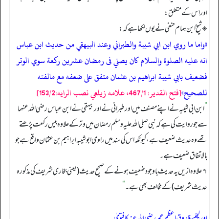
اور اس کے متعلق:
◈ شیخ ابن ہمام حنفی نے یوں لکھا ہے کہ:
«واما ما روي ابن ابي شيبة والطبراني وعند البيهقي من حديث ابن عباس
انه عليه الصلوة والسلام كان يصلي فى رمضان عشرين ركعة سوي الوتر
فضعيف بابي شيبة ابراهيم بن عثمان متفق على ضعفه مع مالفته
للصحيح»
[فتح القدير: 467/1، علامه زيلعي نصب الرايه:153/2]
”
ابن ابی شیبہ نے اپنے مصنف میں اور طبرانی نے اور بیہقی نے ابن عباس رضی اللہ عنہما
سے جو روایت کی ہے کہ نبی صلی اللہ علیہ وسلم رمضان میں وتر کے علاوہ بیس رکعت پڑھتے
تھے وہ حدیث ضعیف ہے، کیونکہ اس کی سند میں راوی ابوشیبہ ابراہیم بن عثمان واقع ہے جو
بالاتفاق ضعیف ہے۔
↰ علاوہ ازیں یہ حدیث باوجود ضعیف ہونے کے صحیح حدیث (یعنی بخاری شریف کی مذکورہ
حدیث شریف) کے مخالف بھی ہے۔
“
اور لیجئیے فاروق اعظم عمر رضی اللہ عنہ کا فتویٰ