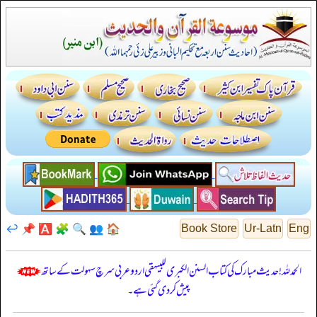
↩️
📌
🅰️
🧩
🔍
👥
🏠
Book Store
Ur-Latn
Eng
الحمدللہ! حدیث مبارک کی کتاب السنن الكبرى للبيهقي اردو عربی سرچ سہولت کے ساتھ
پیش کر دی گئی ہے۔