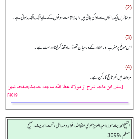
(2)
دونمازیں ایک اذان سے ادا کی جاتی ہیں، البتہ اقامت دونوں کے لیے الگ الگ ہوتی ہے۔
(3)
اس موقع پر مغرب اور عشاء کے درمیان تھوڑا سا وقفہ کرلینا درست ہے۔
(4)
مزدلفہ میں ٹھرنا حج کا رکن ہے۔
[سنن ابن ماجہ شرح از مولانا عطا الله ساجد، حدیث/صفحہ نمبر:
3019]
الشيخ الحديث مولانا عبدالعزيز علوي حفظ الله، فوائد و مسائل، تحت الحديث ، صحيح
مسلم: 3099