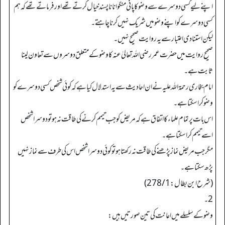
اپنے لیے کسی دوسرے سے وضو کا پانی منگوانا ناپسند خیال کرتے تھے اور فرماتے تھے کہ ہم
کسی دوسرے کو اپنے وضو میں شریک نہیں کرنا چاہتے۔
لیکن استنادی اعتبار سے یہ روایت صحیح نہیں۔
صحیح روایت میں حضرت عمر رضی اللہ تعالیٰ عنہ کا وضو کے متعلق دوسروں سے تعاون لینا
ثابت ہے۔
امام بخاری رحمۃ اللہ علیہ نے ان احادیث سے یہ استدلال کیا ہے کہ کوئی شخص کسی دوسرے کو
وضو کرا سکتا ہے۔
اس بات پر تمام علماء کا اتفاق ہے کہ مریض کو جب تیمم کرنے کی طاقت نہ ہوتو دوسرا شخص
اسے تیمم کرا سکتا ہے۔
مگر جب مریض نماز پڑھنے کی طاقت نہ رکھتا ہوتو کوئی دوسراشخص اس کی طرف سے نماز نہیں
پڑھ سکتا ہے۔
(شرح ابن بطال: 278/1)
2۔
وضو کے سلسلے میں اعانت کی تین صورتیں ہیں: