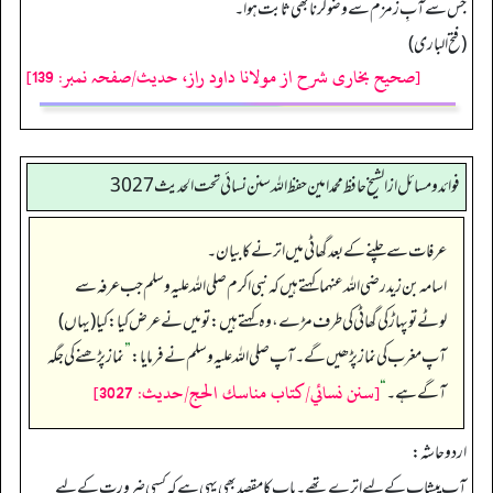
جس سے آبِ زمزم سے وضو کرنا بھی ثابت ہوا۔
(فتح الباری)
[صحیح بخاری شرح از مولانا داود راز، حدیث/صفحہ نمبر: 139]
فوائد ومسائل از الشيخ حافظ محمد امين حفظ الله سنن نسائي تحت الحديث3027
عرفات سے چلنے کے بعد گھاٹی میں اترنے کا بیان۔
اسامہ بن زید رضی الله عنہما کہتے ہیں کہ نبی اکرم صلی اللہ علیہ وسلم جب عرفہ سے
لوٹے تو پہاڑ کی گھاٹی کی طرف مڑے، وہ کہتے ہیں: تو میں نے عرض کیا: کیا (یہاں)
آپ مغرب کی نماز پڑھیں گے۔ آپ صلی اللہ علیہ وسلم نے فرمایا:
”
نماز پڑھنے کی جگہ
[سنن نسائي/كتاب مناسك الحج/حدیث: 3027]
آگے ہے۔‏‏‏‏
“
اردو حاشہ:
آپ پیشاب کے لیے اترے تھے۔ باب کا مقصد بھی یہی ہے کہ کسی ضرورت کے لیے