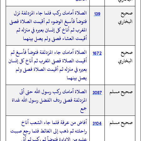
صحيح
الصلاة أمامك ركب فلما جاء المزدلفة نزل
139
البخاري
فتوضأ فأسبغ الوضوء ثم أقيمت الصلاة فصلى
المغرب ثم أناخ كل إنسان بعيره في منزله ثم
أقيمت العشاء فصلى ولم يصل بينهما
صحيح
الصلاة أمامك جاء المزدلفة فتوضأ فأسبغ ثم
1672
البخاري
أقيمت الصلاة فصلى المغرب ثم أناخ كل إنسان
بعيره في منزله ثم أقيمت الصلاة فصلى ولم
يصل بينهما
صحيح مسلم
الصلاة أمامك ركب رسول الله حتى أتى
3087
المزدلفة فصلى ردف الفضل رسول الله غداة
جمع
صحيح مسلم
أفاض من عرفة فلما جاء الشعب أناخ
3104
راحلته ثم ذهب إلى الغائط فلما رجع صببت
عليه من الإداوة فتوضأ ثم ركب ثم أتى