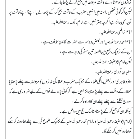
نمازوں کو عشاء کے وقت مزدلفہ میں جمع کر کے پڑھا جائے۔
لیکن اگر کوئی شخص راستہ میں انہیں مغرب کے وقت جمع کر کے پڑ ھ لے یا ا پنے اپنے وقت پر
تو یہ بھی جائز ہے اگرچہ بہتر نہیں ہے امام مالک رحمۃ اللہ علیہ۔
امام شافعی رحمۃ اللہ علیہ۔
امام احمد رحمۃ اللہ علیہ اور بعض دوسرے حضرات کا یہی مؤقف ہے،
ان کے نزدیک جمع بین الصلاتین سفر کی وجہ سے ہے،
لیکن امام ابوحنیفہ رحمۃ اللہ علیہ۔
سفیان ثوری رحمۃ اللہ علیہ۔
داؤد ظاہری اور بعض مالکی علماء کے نزدیک مغرب وعشاء کی نمازوں کا مزدلفہ سے پہلے پڑھنا یا
عشاء کے وقت سے پہلے پڑھنا جائز نہیں ہے اگر کوئی پڑھ لے تو اس کے لیے ضروری ہے کہ
سورج نکلنے سے پہلے پہلے ان کا ارادہ کرلے،
کیونکہ ان کوجمع کر کے پڑھنا مناسک حج میں داخل ہے۔
(امام ابوحنیفہ رحمۃ اللہ علیہ اور امام محمد رحمۃ اللہ علیہ کے نزدیک طلوع فجر سے پہلے اعادہ نہ کر سکے
تو اعادہ نہیں کر سکے گا۔