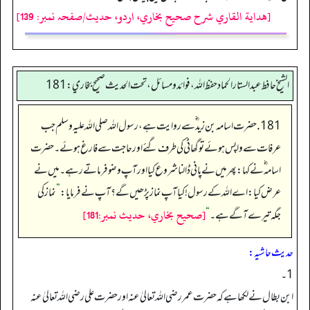
[هداية القاري شرح صحيح بخاري، اردو، حدیث/صفحہ نمبر: 139]
الشيخ حافط عبدالستار الحماد حفظ الله، فوائد و مسائل، تحت الحديث صحيح بخاري:181
181. حضرت اسامہ بن زید ؓ سے روایت ہے، رسول اللہ صلی اللہ علیہ وسلم جب
عرفات سے واپس ہوئے تو گھاٹی کی طرف گئے اور حاجت سے فارغ ہوئے۔ حضرت
اسامہ ؓ نے کہا: پھر میں نے پانی ڈالنا شروع کیا اور آپ وضو فرماتے رہے۔ میں نے
عرض کیا: اے اللہ کے رسول! کیا آپ نماز پڑھیں گے؟ آپ نے فرمایا:
”
نماز کی
[صحيح بخاري، حديث نمبر:181]
جگہ تیرے آگے ہے۔
“
حدیث حاشیہ:
1۔
ابن بطال نے لکھا ہے کہ حضرت عمر رضی اللہ تعالیٰ عنہ اور حضرت علی رضی اللہ تعالیٰ عنہ