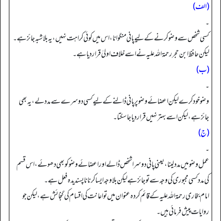
(الف)
۔
کسی شخص سے وضو کرنے کے لیے پانی منگوانا، اس میں کوئی کراہت نہیں، یہ بلاشبہ جائز ہے۔
لیکن حافظ ابن حجر رحمۃ اللہ علیہ نے اسے خلاف اولیٰ قرار دیا ہے۔
(ب)
۔
وضو خود کرے لیکن اعضائے وضو پرپانی ڈالنے کے لیے کسی دوسرے سے مدد لے، یہ بھی
جائز ہے، لیکن اسے بہتر نہیں قرار دیا جاسکتا۔
(ج)
۔
عمل وضو میں مدد لینا، یعنی پانی دوسرا شخص ڈالے اور اعضائے وضو کو بھی دھوئے، اس قسم
کی مدد کسی مجبوری کی وجہ سے تو جائز ہے لیکن بلاوجہ ایسا کرنا ناپسندیدہ فعل ہے۔
امام بخاری رحمۃ اللہ علیہ کے قائم کردہ عنوان میں تو اعانت کی اقسام کی گنجائش ہے، لیکن جو
روایات پیش فرمائی ہیں۔