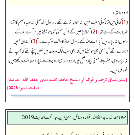
اردو حاشہ:
(1)
گھاٹی میں اترنا کوئی سنت نہیں، نہ صحابہ اترے تھے۔ رسول اللہ صلی اللہ علیہ وسلم کا اترنا
ضرورت کے لیے تھا۔
(2)
”
نماز پڑھیں گے؟
“
یہ معنی بھی ہو سکتے ہیں:
”
اے اللہ کے
رسول! نماز پڑھ لیں
“
یا
”
اے اللہ کے رسول! نماز کا وقت ہوگیا ہے۔
“
(3)
”
سامان نہیں
اتارے تھے
“
یہ معنی بھی ہو سکتے ہیں کہ ابھی سب لوگ مزدلفہ میں نہیں پہنچے تھے کہ آپ نے
نماز پڑھا دی، مگر پہلے معنی زیادہ صحیح ہیں اور دوسری احادیث سے زیادہ مطابقت رکھتے ہیں،
غور فرمائیں۔
[سنن نسائی ترجمہ و فوائد از الشیخ حافظ محمد امین حفظ اللہ، حدیث/
صفحہ نمبر: 3028]
مولانا عطا الله ساجد حفظ الله، فوائد و مسائل، سنن ابن ماجه، تحت الحديث3019