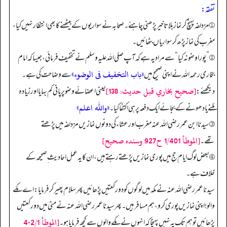
تفقه:
① مزدلفہ پہنچ کر نماز بلاتاخیر پڑھنی چاہئے۔ صحابہ نے سواریوں کے بیٹھنے کا بھی انتظار نہیں کیا،
مغرب کی نماز پڑھ کر سواریاں بٹھائیں۔
②
”
پورا وضو نہ کیا
“
سے مراد یہ ہے کہ آپ صلی اللہ علیہ وسلم نے تخفیف فرمائی، جیسا کہ امام
«باب التخفيف فى الوضوء»
بخاری رحمہ اللہ نے اپنی صحیح میں
سے وضاحت کی ہے۔
[صحيح بخاري قبل حديث: 138]
دیکھئے:
یعنی اعضائے وضو پر پانی کم بہایا اور زیادہ
«والله اعلم»
مَلنے یا دھونے کے بجائے ایک دفعہ پر ہی اکتفا کیا۔
③ سیدنا ابن عمر رضی اللہ عنہ مغرب اور عشاء کی دونوں نمازیں مزدلفہ میں پڑھتے
[الموطأ 1/401 ح927 وسنده صحيح]
تھے۔
④ بعض لوگ ایام حج میں پوری نمازیں پڑھتے رہتے ہیں، ان کا یہ عمل احادیث ِ صحیحہ کے
خلاف ہے۔
سیدنا عمر رضی اللہ عنہ نے مکہ میں لوگوں کو دو رکعتیں پڑھائیں پھر سلام پھیر کر فرمایا: اے مکے
والو! اپنی نمازیں پوری کرو، ہم مسافر ہیں۔ پھر سیدنا عمر رضی اللہ عنہ نے منیٰ میں دو رکعتیں
[الموطأ 4٠2/1
پڑھائیں تو ہم تک یہ نہیں پہنچا کہ انہوں نے مکے والوں سے کچھ فرمایا ہو۔