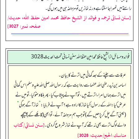
راستے میں ٹھہرا جا سکتا ہے ورنہ نمازیں تو مزدلفہ ہی میں ہوں گی۔
[سنن نسائی ترجمہ و فوائد از الشیخ حافظ محمد امین حفظ اللہ، حدیث/
صفحہ نمبر: 3027]
فوائد ومسائل از الشيخ حافظ محمد امين حفظ الله سنن نسائي تحت الحديث3028
عرفات سے چلنے کے بعد گھاٹی میں اترنے کا بیان۔
اسامہ بن زید رضی الله عنہما سے روایت ہے کہ رسول اللہ صلی اللہ علیہ وسلم اس گھاٹی
میں اترے جہاں امراء اترتے ہیں، تو آپ نے پیشاب کیا، پھر ہلکا وضو کیا، تو میں نے
عرض کیا: اللہ کے رسول! کیا نماز کا ارادہ ہے؟ آپ نے فرمایا:
”
نماز آگے ہو گی
“
(یعنی آگے چل کر پڑھیں گے) تو جب ہم مزدلفہ آئے، تو ابھی (قافلے کے) پیچھے
[سنن نسائي/كتاب
والے لوگ اترے بھی نہ تھے کہ آپ نے نماز شروع کر دی۔
مناسك الحج/حدیث: 3028]