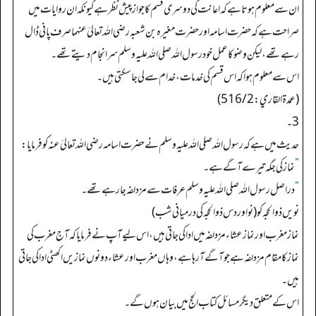
ان سے معلوم ہوتا ہے کہ اعانت کی دوسری قسم کا جواز پیش نظر ہے کیونکہ ان روایات میں
صراحت ہے کہ حضرت اسامہ اور حضرت مغیرہ بن شعبہ رضی اللہ تعالیٰ عنہما صرف پانی ڈال
رہے تھے، لیکن وضو کا عمل خود رسول اللہ صلی اللہ علیہ وسلم سرانجام دیتے تھے۔
اس سے معلوم ہوا کہ اس قسم کی خدمات، خدام سے لی جاسکتی ہیں۔
(عمدة القاري: 516/2)
3۔
حدیث میں ہے کہ رسول اللہ صلی اللہ علیہ وسلم نے حضرت اسامہ رضی اللہ تعالیٰ عنہ کو فرمایا:
”
نماز کی جگہ تیرے آگے ہے۔
“
دراصل رسول اللہ صلی اللہ علیہ وسلم عرفات سے مزدلفہ جا رہے تھے۔
نویں ذوالحجہ کو (نو اور دس ذوالحجہ کی درمیانی شب)
نماز مغرب اور نمازعشاء مزدلفہ میں ادا کی جاتی ہیں، اس لیے آپ نے فرمایا کہ آج مغرب کی
نماز کا مقام مزدلفہ ہے جو آگے آ رہا ہے، وہاں مغرب اور عشاء دونوں نمازیں اکھٹی ادا کی جاتی
ہیں۔
اس کے متعلق دیگرمسائل کتاب الحج میں بیان ہوں گے۔