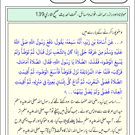
مولانا داود راز رحمه الله، فوائد و مسائل، تحت الحديث صحيح بخاري 139
وضو پورا کرنے کے بارے میں
«. . . عَنْ أُسَامَةَ بْنِ زَيْدٍ، أَنَّهُ سَمِعَهُ، يَقُولُ: دَفَعَ رَسُولُ اللَّهِ صَلَّى اللَّهُ
عَلَيْهِ وَسَلَّمَ مِنْ عَرَفَةَ حَتَّى إِذَا كَانَ بِالشِّعْبِ نَزَلَ فَبَالَ، ثُمَّ تَوَضَّأَ وَلَمْ
يُسْبِغِ الْوُضُوءَ، فَقُلْتُ: الصَّلَاةَ يَا رَسُولَ اللَّهِ، فَقَالَ: الصَّلَاةُ أَمَامَكَ،
فَرَكِبَ، فَلَمَّا جَاءَ الْمُزْدَلِفَةَ نَزَلَ فَتَوَضَّأَ فَأَسْبَغَ الْوُضُوءَ، ثُمَّ أُقِيمَتِ
الصَّلَاةُ فَصَلَّى الْمَغْرِبَ، ثُمَّ أَنَاخَ كُلُّ إِنْسَانٍ بَعِيرَهُ فِي مَنْزِلِهِ، ثُمَّ أُقِيمَتِ
الْعِشَاءُ فَصَلَّى وَلَمْ يُصَلِّ بَيْنَهُمَا . . .»
”
. . . اسامہ بن زید رضی اللہ عنہما سے سنا، وہ کہتے تھے کہ رسول اللہ صلی اللہ علیہ وسلم
میدان عرفات سے واپس ہوئے۔ جب گھاٹی میں پہنچے تو آپ صلی اللہ علیہ وسلم اتر
گئے۔ آپ صلی اللہ علیہ وسلم نے (پہلے) پیشاب کیا، پھر وضو کیا اور خوب اچھی طرح
نہیں کیا۔ تب میں نے کہا، یا رسول اللہ! نماز کا وقت (آ گیا) آپ صلی اللہ علیہ وسلم