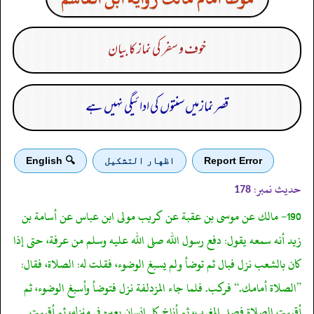
خوف و سفر کی نماز کا بیان
قصر نمازمیں سنتوں کی ادائیگی نہیں ہے
Report Error
اظهار التشكيل
🔍 English
حدیث نمبر:
178
190- مالك عن موسى بن عقبة عن كريب مولى ابن عباس عن أسامة بن
زيد أنه سمعه يقول: دفع رسول الله صلى الله عليه وسلم من عرفة، حتى إذا
كان بالشعب نزل فبال ثم توضأ ولم يسبغ الوضوء، فقلت له: الصلاة، فقال:
”الصلاة أمامك.“ فركب. فلما جاء المزدلفة نزل فتوضأ وأسبغ الوضوء، ثم
أقيمت الصلاة فصلى المغرب، ثم أناخ كل إنسان بعيره فى منزله، ثم أقيمت