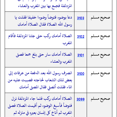
المزدلفة فجمع بها بين المغرب والعشاء
صحيح مسلم
دعا بوضوء فتوضأ وضوءا خفيفا فقلت يا
3103
رسول الله الصلاة فقال الصلاة أمامك
صحيح مسلم
الصلاة أمامك ركب حتى جئنا المزدلفة فأقام
3102
المغرب
صحيح مسلم
الصلاة أمامك سار حتى بلغ جمعا فصلى
3101
المغرب والعشاء
صحيح مسلم
انصرف رسول الله بعد الدفعة من عرفات إلى
3100
بعض تلك الشعاب لحاجته فصببت عليه من
الماء فقلت أتصلي فقال المصلى أمامك
صحيح مسلم
الصلاة أمامك ركب فلما جاء المزدلفة نزل
3099
فتوضأ فأسبغ الوضوء ثم أقيمت الصلاة فصلى
المغرب ثم أناخ كل إنسان بعيره في منزله ثم