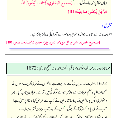
[صحيح البخاري/كِتَاب الْوُضُوءِ/بَابُ
وہاں نماز پڑھی جائے گی۔ . . .
“
الرَّجُلِ يُوَضِّئُ صَاحِبَهُ:: 181]
تشریح:
اس حدیث سے ثابت ہوا کہ وضو میں دوسرے آدمی کی مدد لینا جائز ہے۔
[صحیح بخاری شرح از مولانا داود راز، حدیث/صفحہ نمبر: 181]
مولانا داود راز رحمه الله، فوائد و مسائل، تحت الحديث صحيح بخاري: 1672
1672. حضرت اسامہ بن زید ؓ سے روایت ہے، انھوں نے فرمایا کہ جب رسول اللہ
صلی اللہ علیہ وسلم عرفات سے واپس ہوئے تو گھاٹی میں اترے۔ وہاں پیشاب کیا۔ پھر
وضو فرمایا لیکن پورا نہیں بلکہ ہلکا سا تھا۔ میں نے آپ سے عرض کیا: نماز پڑھنی ہے؟
آپ نے فرمایا:
”
نماز تو آگے ہوگی۔
“
اس کے بعد آپ مزدلفہ تشریف لائے
اوروضو کیا، یعنی کامل وضو کیا۔ پھر نماز کے لیے اقامت کہی گئی تو آپ نے نماز مغرب