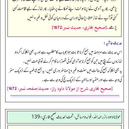
پڑھی۔ پھر یہ آدمی نے اپنا اونٹ اپنے ٹھکانے پر بٹھایا۔ پھر نماز کے لیے اقامت کہی
گئی تو آپ نے نماز عشاء پڑھائی اور ان کے درمیان کوئی نفل وغیرہ نہیں
[صحيح بخاري، حديث نمبر:1672]
پڑھے۔
حدیث حاشیہ:
اس حدیث سے مزدلفہ میں جمع کرنا ثابت ہوا جو باب کا مطلب ہے اور یہ بھی نکلا کہ اگر دو
نمازوں کے بیچ میں جن کو جمع کرنا ہو آدمی کوئی تھوڑا سا کام کر لے تو قباحت نہیں۔
یہ بھی نکلا کہ جمع کی حالت میں سنت وغیرہ پڑھنا ضروری نہیں، یہ جمع شافعیہ کے نزدیک سفر
کی وجہ سے ہے اور حنفیہ اور مالکیہ کے نزدیک حج کی وجہ سے ہے۔
[صحیح بخاری شرح از مولانا داود راز، حدیث/صفحہ نمبر: 1672]
مولانا داود راز رحمه الله، فوائد و مسائل، تحت الحديث صحيح بخاري: 139