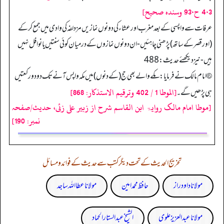
4٠3 ح93٠ وسنده صحيح]
عرفات سے واپسی کے بعد مغرب اور عشاء کی دونوں نمازیں مزدلفہ کی وادی میں جمع کر کے
(اور قصر کے ساتھ) پڑھنی چاہئیں- ان دونوں نمازوں کے درمیان کوئی سنتیں یا نوافل نہیں
ہیں- نیز دیکھئے حدیث: 488
⑥ امام مالک نے فرمایا: مکے والے بھی حج (کے دنوں) میں مکہ واپس آنے تک دو دو رکعتیں
[الموطا 1 / 402 وترقيم الاستذكار: 868]
ہی پڑھیں گے۔
[موطا امام مالک روایۃ ابن القاسم شرح از زبیر علی زئی، حدیث/صفحہ
نمبر: 190]
تخریج الحدیث کے تحت دیگر کتب سے حدیث کے فوائد و مسائل
مولانا داود راز
حافظ محمد امین
مولانا عطا اللہ ساجد
مولانا عبد العزیز علوی
الشیخ عبدالستار الحماد