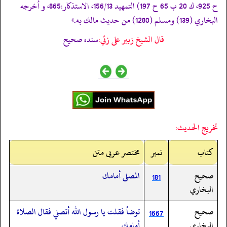
ح 925، ك 20 ب 65 ح 197) التمهيد 156/13، الاستذكار:865، و أخرجه
البخاري (139) ومسلم (1280) من حديث مالك به.»
قال الشيخ زبير على زئي:
سنده صحيح
تخريج الحديث:
کتاب
نمبر
مختصر عربی متن
صحيح
المصلى أمامك
181
البخاري
صحيح
توضأ فقلت يا رسول الله أتصلي فقال الصلاة
1667
البخاري
أمامك