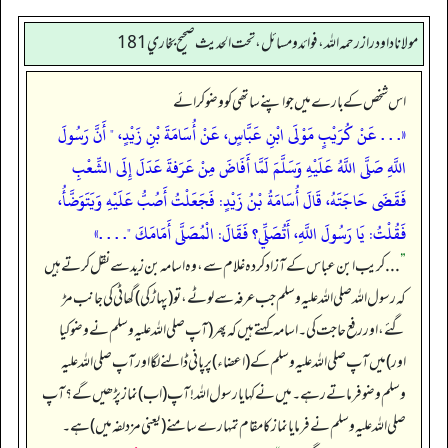
مولانا داود راز رحمه الله، فوائد و مسائل، تحت الحديث صحيح بخاري 181
اس شخص کے بارے میں جو اپنے ساتھی کو وضو کرائے
«. . . عَنْ كُرَيْبٍ مَوْلَى ابْنِ عَبَّاسٍ، عَنْ أُسَامَةَ بْنِ زَيْدٍ، " أَنَّ رَسُولَ
اللَّهِ صَلَّى اللَّهُ عَلَيْهِ وَسَلَّمَ لَمَّا أَفَاضَ مِنْ عَرَفةَ عَدَلَ إِلَى الشِّعْبِ
فَقَضَى حَاجَتَهُ، قَالَ أُسَامَةُ بْنُ زَيْدٍ: فَجَعَلْتُ أَصُبُّ عَلَيْهِ وَيَتَوَضَّأُ،
فَقُلْتُ: يَا رَسُولَ اللَّهِ، أَتُصَلِّي؟ فَقَالَ: الْمُصَلَّى أَمَامَكَ "‏‏.‏ . . .»
”
. . . کریب ابن عباس کے آزاد کردہ غلام سے، وہ اسامہ بن زید سے نقل کرتے ہیں
کہ رسول اللہ صلی اللہ علیہ وسلم جب عرفہ سے لوٹے، تو (پہاڑ کی) گھاٹی کی جانب مڑ
گئے، اور رفع حاجت کی۔ اسامہ کہتے ہیں کہ پھر (آپ صلی اللہ علیہ وسلم نے وضو کیا
اور) میں آپ صلی اللہ علیہ وسلم کے (اعضاء) پر پانی ڈالنے لگا اور آپ صلی اللہ علیہ
وسلم وضو فرماتے رہے۔ میں نے کہا یا رسول اللہ! آپ (اب) نماز پڑھیں گے؟ آپ
صلی اللہ علیہ وسلم نے فرمایا نماز کا مقام تمہارے سامنے (یعنی مزدلفہ میں) ہے۔