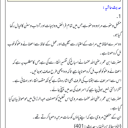
حدیث حاشیہ:
1۔
مکمل وضو سے مراد وہ وضو ہے جس میں تمام فرائض و واجبات اورآداب و سنن کا خیال رکھا
گیا ہو۔
دوسرے الفاظ میں مرات کے اعتبار سے تثلیث اور عمل کے لحاظ سے اعضائے وضو کو خوب
مل کر دھونا ہے۔
حضرت ابن عمر رضی اللہ عنہما نے اسباغ کی تفسیر انقاء سے کی ہے جس کا مطلب یہ ہے کہ
اعضائے وضو کو خوب مل کر دھونا چاہیے تاکہ وہ اچھی طرح صاف ہو جائیں۔
اس سے اسراف سے اجتناب کی طرف بھی اشارہ ملتا ہے کیونکہ مقصد انقاء اور صفائی ہے۔
تکرار اتنی نہیں ہونی چاہیے کہ اسراف کی حد میں پہنچ جائے۔
حضرت ابن عمر رضی اللہ عنہما سے مروی اس تعلیق کو مصنف عبدالرزاق میں موصولاً بیان کیا
گیا ہے۔
ان کے متعلق مروی ہے کہ اپنے پاؤں کو سات مرتبہ دھویا کرتے تھے۔
(الأوسط لإبن المنذر، حدیث: 401)