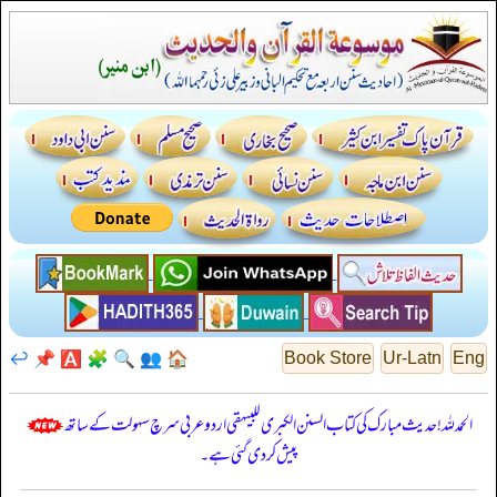
↩️
📌
🅰️
🧩
🔍
👥
🏠
Book Store
Ur-Latn
Eng
الحمدللہ! حدیث مبارک کی کتاب السنن الكبرى للبيهقي اردو عربی سرچ سہولت کے ساتھ
پیش کر دی گئی ہے۔