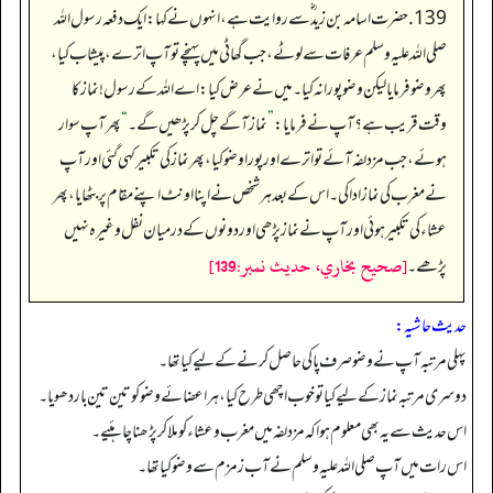
139. حضرت اسامہ بن زید ؓ سے روایت ہے، انہوں نے کہا: ایک دفعہ رسول اللہ
صلی اللہ علیہ وسلم عرفات سے لوٹے، جب گھاٹی میں پہنچے تو آپ اترے، پیشاب کیا،
پھر وضو فرمایا لیکن وضو پورا نہ کیا۔ میں نے عرض کیا: اے اللہ کے رسول! نماز کا
وقت قریب ہے؟ آپ نے فرمایا:
”
نماز آگے چل کر پڑھیں گے۔
“
پھر آپ سوار
ہوئے، جب مزدلفہ آئے تو اترے اور پورا وضو کیا، پھر نماز کی تکبیر کہی گئی اور آپ
نے مغرب کی نماز ادا کی۔ اس کے بعد ہر شخص نے اپنا اونٹ اپنے مقام پر بٹھایا، پھر
عشاء کی تکبیر ہوئی اور آپ نے نماز پڑھی اور دونوں کے درمیان نفل وغیرہ نہیں
[صحيح بخاري، حديث نمبر:139]
پڑھے۔
حدیث حاشیہ:
پہلی مرتبہ آپ نے وضو صرف پاکی حاصل کرنے کے لیے کیا تھا۔
دوسری مرتبہ نماز کے لیے کیا توخوب اچھی طرح کیا، ہر اعضائے وضو کو تین تین باردھویا۔
اس حدیث سے یہ بھی معلوم ہوا کہ مزدلفہ میں مغرب وعشاء کو ملا کر پڑھنا چاہئیے۔
اس رات میں آپ صلی اللہ علیہ وسلم نے آب زمزم سے وضو کیا تھا۔