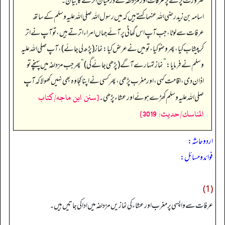
ضرورت پڑنے پر عرفات اور مزدلفہ کے درمیان اترنے کا بیان۔
اسامہ بن زید رضی اللہ عنہما کہتے ہیں کہ میں رسول اللہ صلی اللہ علیہ وسلم کے ساتھ
عرفات سے لوٹا، جب آپ اس گھاٹی پر آئے جہاں امراء اترتے ہیں، تو آپ نے اتر
کر پیشاب کیا، پھر وضو کیا، تو میں نے عرض کیا: نماز (پڑھ لی جائے)، آپ صلی اللہ علیہ
وسلم نے فرمایا:
”
نماز تمہارے آگے (پڑھی جائے گی)
“
پھر جب مزدلفہ میں پہنچے تو
اذان دی، اقامت کہی، اور مغرب پڑھی، پھر کسی نے اپنا کجاوہ بھی نہیں کھولا کہ آپ
[سنن ابن ماجه/كتاب
صلی اللہ علیہ وسلم کھڑے ہوئے اور عشاء پڑھی۔
المناسك/حدیث: 3019]
اردو حاشہ:
فوائد و مسائل:
(1)
عرفات سے واپسی پر مغرب اور عشاء کی نمازیں مزدلفہ میں ادا کی جاتیں ہیں۔