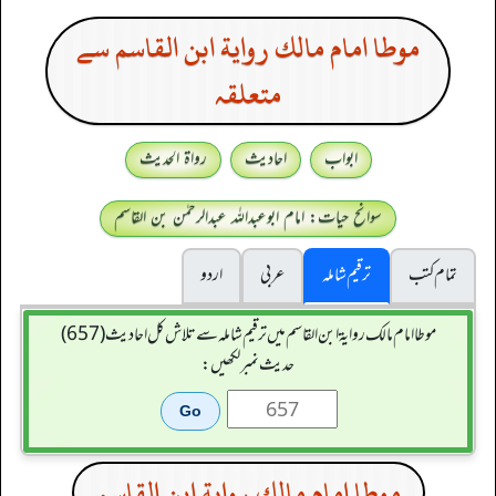
موطا امام مالك رواية ابن القاسم سے
متعلقہ
ابواب
احادیث
رواۃ الحدیث
سوانح حیات: امام ابوعبداللہ عبدالرحمٰن بن القاسم
تمام کتب
ترقیم شاملہ
عربی
اردو
موطا امام مالك رواية ابن القاسم میں ترقیم شاملہ سے تلاش کل احادیث (657)
حدیث نمبر لکھیں:
موطا امام مالك رواية ابن القاسم