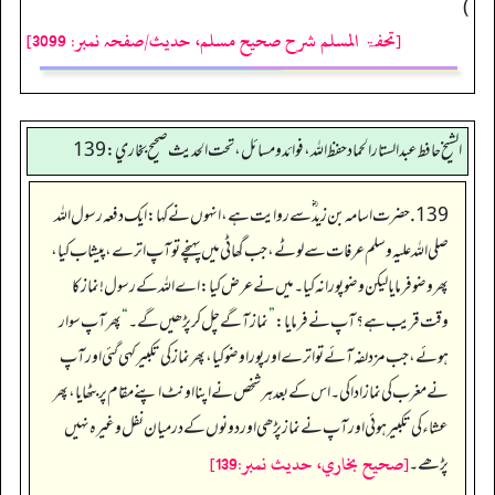
)
[تحفۃ المسلم شرح صحیح مسلم، حدیث/صفحہ نمبر: 3099]
الشيخ حافط عبدالستار الحماد حفظ الله، فوائد و مسائل، تحت الحديث صحيح بخاري:139
139. حضرت اسامہ بن زید ؓ سے روایت ہے، انہوں نے کہا: ایک دفعہ رسول اللہ
صلی اللہ علیہ وسلم عرفات سے لوٹے، جب گھاٹی میں پہنچے تو آپ اترے، پیشاب کیا،
پھر وضو فرمایا لیکن وضو پورا نہ کیا۔ میں نے عرض کیا: اے اللہ کے رسول! نماز کا
وقت قریب ہے؟ آپ نے فرمایا:
”
نماز آگے چل کر پڑھیں گے۔
“
پھر آپ سوار
ہوئے، جب مزدلفہ آئے تو اترے اور پورا وضو کیا، پھر نماز کی تکبیر کہی گئی اور آپ
نے مغرب کی نماز ادا کی۔ اس کے بعد ہر شخص نے اپنا اونٹ اپنے مقام پر بٹھایا، پھر
عشاء کی تکبیر ہوئی اور آپ نے نماز پڑھی اور دونوں کے درمیان نفل وغیرہ نہیں
[صحيح بخاري، حديث نمبر:139]
پڑھے۔