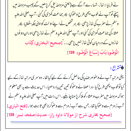
نے فرمایا: نماز، تمہارے آگے ہے (یعنی مزدلفہ چل کر پڑھیں گے) جب مزدلفہ میں
پہنچے تو آپ نے خوب اچھی طرح وضو کیا، پھر جماعت کھڑی کی گئی، آپ صلی اللہ علیہ
وسلم نے مغرب کی نماز پڑھی، پھر ہر شخص نے اپنے اونٹ کو اپنی جگہ بٹھلایا، پھر
عشاء کی جماعت کھڑی کی گئی اور آپ صلی اللہ علیہ وسلم نے نماز پڑھی اور ان دونوں
[صحيح البخاري/كِتَاب
نمازوں کے درمیان کوئی نماز نہیں پڑھی . . .
“
الْوُضُوءِ/بَابُ إِسْبَاغِ الْوُضُوءِ: 139]
�
تشریح:
پہلی مرتبہ آپ نے وضو صرف پاکی حاصل کرنے کے لیے کیا تھا۔ دوسری مرتبہ نماز کے لیے
کیا تو خوب اچھی طرح کیا، ہر اعضائے وضو کو تین تین بار دھویا۔ اس حدیث سے یہ بھی معلوم
ہوا کہ مزدلفہ میں مغرب و عشاء کو ملا کر پڑھنا چاہئیے۔ اس رات میں آپ صلی اللہ علیہ وسلم نے
[فتح الباري]
آب زمزم سے وضو کیا تھا۔ جس سے آبِ زمزم سے وضو کرنا بھی ثابت ہوا۔
[صحیح بخاری شرح از مولانا داود راز، حدیث/صفحہ نمبر: 139]