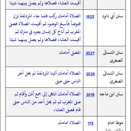
أقيمت العشاء فصلاها ولم يصل بينهما شيئا
سنن أبي داود
الصلاة أمامك ركب فلما جاء المزدلفة نزل
1925
فتوضأ فأسبغ الوضوء ثم أقيمت الصلاة فصلى
المغرب ثم أناخ كل إنسان بعيره في منزله ثم
أقيمت العشاء فصلاها ولم يصل بينهما شيئا
سنن النسائى
المصلى أمامك
3027
الصغرى
سنن النسائى
الصلاة أمامك أتينا المزدلفة لم يحل آخر
3028
الصغرى
الناس حتى صلى
سنن ابن ماجه
الصلاة أمامك انتهى إلى جمع أذن وأقام ثم
3019
صلى المغرب ثم لم يحل أحد من الناس حتى
قام فصلى العشاء
موطا امام
الصلاة امامك
178
مالك رواية