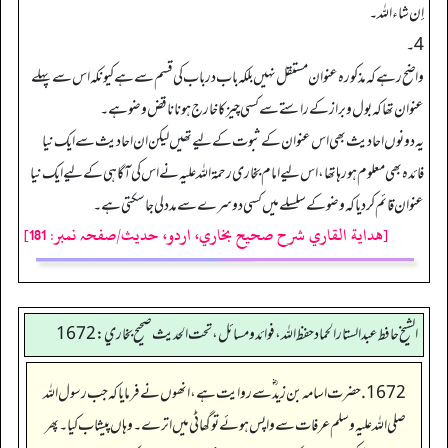
إن شاء اللہ۔
4۔
واضح رہے کہ مذکورہ عنوان مستقل نہیں بلکہ باب در باب کی قسم سے ہے کیونکہ اس سے پہلے
عنوان تھا کہ بول وبراز کے راستے سے کسی چیز کا خارج ہونا ناقض وضوہے۔
یہ دونوں احادیث بھی اس عنوان کے ثبوت کے لیے تھیں لیکن ان احادیث سے ایک نیا
فائدہ بھی معلوم ہو رہا تھا، اس لیے امام بخاری رحمۃ اللہ علیہ نے اس کی آگاہی کے لیے ایک نیا
عنوان قائم کر دیا کہ وضو کے سلسلے میں کسی دوسرے سے مدد لی جا سکتی ہے۔
[هداية القاري شرح صحيح بخاري، اردو، حدیث/صفحہ نمبر: 181]
الشيخ حافط عبدالستار الحماد حفظ الله، فوائد و مسائل، تحت الحديث صحيح بخاري:1672
1672. حضرت اسامہ بن زید ؓ سے روایت ہے، انھوں نے فرمایا کہ جب رسول اللہ
صلی اللہ علیہ وسلم عرفات سے واپس ہوئے تو گھاٹی میں اترے۔ وہاں پیشاب کیا۔ پھر