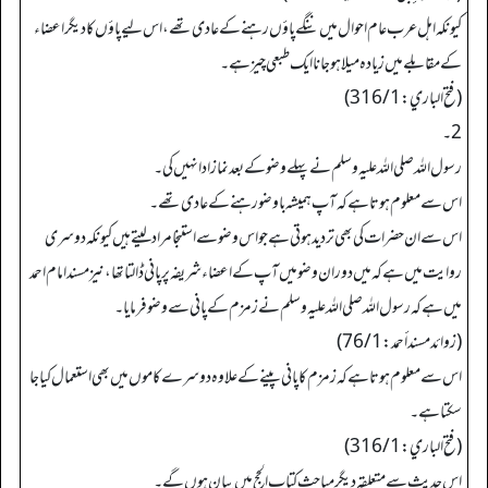
کیونکہ اہل عرب عام احوال میں ننگے پاؤں رہنے کے عادی تھے، اس لیے پاؤں کا دیگر اعضاء
کے مقابلے میں زیادہ میلا ہو جانا ایک طبعی چیز ہے۔
(فتح الباري: 316/1)
2۔
رسول اللہ صلی اللہ علیہ وسلم نے پہلے وضو کے بعد نماز ادا نہیں کی۔
اس سے معلوم ہوتا ہے کہ آپ ہمیشہ باوضو رہنے کے عادی تھے۔
اس سے ان حضرات کی بھی تردید ہوتی ہے جو اس وضو سے استنجا مراد لیتے ہیں کیونکہ دوسری
روایت میں ہے کہ میں دوران وضو میں آپ کے اعضاء شریفہ پر پانی ڈالتا تھا، نیز مسند امام احمد
میں ہے کہ رسول اللہ صلی اللہ علیہ وسلم نے زمزم کے پانی سے وضو فرمایا۔
(زوائد مسند أحمد: 76/1)
اس سے معلوم ہوتا ہے کہ زمزم کا پانی پینے کے علاوہ دوسرے کاموں میں بھی استعمال کیا جا
سکتا ہے۔
(فتح الباري: 316/1)
اس حدیث سے متعلقہ دیگر مباحث كتاب الحج میں بیان ہوں گے۔