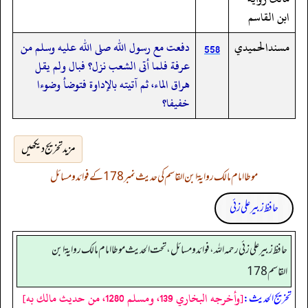
ابن القاسم
مسندالحميدي
دفعت مع رسول الله صلى الله عليه وسلم من
558
عرفة فلما أتى الشعب نزل؟ فبال ولم يقل
هراق الماء، ثم آتيته بالإداوة فتوضأ وضوءا
خفيفا؟
مزید تخریج دیکھیں
موطا امام مالک روایۃ ابن القاسم کی حدیث نمبر 178 کے فوائد و مسائل
حافظ زبیر علی زئی
حافظ زبير على زئي رحمه الله، فوائد و مسائل، تحت الحديث موطا امام مالك رواية ابن
القاسم 178
[وأخرجه البخاري 139، ومسلم 1280، من حديث مالك به]
تخریج الحدیث: