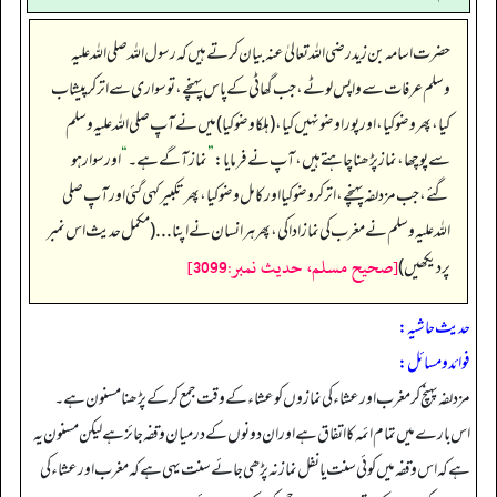
حضرت اسامہ بن زید رضی اللہ تعالیٰ عنہ بیان کرتے ہیں کہ رسول اللہ صلی اللہ علیہ
وسلم عرفات سے واپس لوٹے، جب گھاٹی کے پاس پہنچے، تو سواری سے اتر کر پیشاب
کیا، پھر وضو کیا، اور پورا وضو نہیں کیا، (ہلکا وضو کیا) میں نے آپ صلی اللہ علیہ وسلم
سے پوچھا، نماز پڑھنا چاہتے ہیں، آپ نے فرمایا:
”
نماز آگے ہے۔
“
اور سوار ہو
گئے، جب مزدلفہ پہنچے، اتر کر وضو کیا اور کامل وضو کیا، پھر تکبیر کہی گئی اور آپ صلی
اللہ علیہ وسلم نے مغرب کی نماز ادا کی، پھر ہر انسان نے اپنا... (مکمل حدیث اس نمبر
[صحيح مسلم، حديث نمبر:3099]
پر دیکھیں)
حدیث حاشیہ:
فوائد ومسائل:
مزدلفہ پہنچ کر مغرب اور عشاء کی نمازوں کو عشاء کے وقت جمع کر کے پڑھنا مسنون ہے۔
اس بارے میں تمام ائمہ کا اتفاق ہے اور ان دونوں کے درمیان وقفہ جائز ہے لیکن مسنون یہ
ہے کہ اس وقفہ میں کوئی سنت یا نفل نماز نہ پڑھی جائے سنت یہی ہے کہ مغرب اور عشاء کی