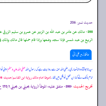
حدیث نمبر:
206
398- مالك عن عامر بن عبد الله بن الزبير عن عمرو بن سليم الزرقي 
الربيع بن عبد شمس فإذا سجد وضعها وإذا قام حملها قال مالك وذلك فى 
حافظ زبیر علی زئی
سیدنا ابوقتادہ الانصاری رضی اللہ عنہ سے روایت ہے کہ رسول اللہ
صلی اللہ علیہ وسلم
اپنی نو
امام مالک نے کہا: یہ عمل نوافل میں تھا۔
[موطا امام مالك رواية ابن القاسم/حدیث: 206]
تخریج الحدیث:
«398- متفق عليه، الموطأ (رواية يحييٰي بن يحييٰي 170/1 ح 411، ك 9 ب 24 ح 81) التمهيد 93/20، الاستذكار: 381، و أخرجه البخاري (516) ومسلم (543) من حديث مالك به.»