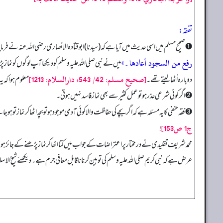
تفقه:
➊ صحیح مسلم میں اسی حدیث میں آیا ہے کہ (سیدنا) ابوقتادہ الانصاری رضی اللہ عنہ نے فرمای
رفع من السجود أعادها۔»
میں نے نبی صلی اللہ علیہ وسلم کو دیکھا آپ لوگوں کو نم
[صحيح مسلم: 42/ 543، دارالسلام: 1213]
دوبارہ اُٹھا لیتے تھے۔
معلوم ہوا کہ ی
➋ اگر کوئی شرعی عذر ہو تو عمل کثیر سے بھی نماز فاسد نہیں ہوتی۔
➌ فقہ حنفی کا یہ مسئلہ ہے کہ اگر بچے کی حفاظت والا کوئی آدمی موجود ہو تو بچہ اٹھا کر نماز تو 
ج1 ص153]
!
محمد شریف تقلیدی نے درمختار پر اعتراضات کے جواب میں کتا اٹھا کر نماز پڑھنے کے جائز ہونے پر ایک حدی
عرض ہے کہ نبی کریم صلی اللہ علیہ وسلم کی توہین کرنا ناقابل معافی جرم ہے۔ دیکھئے شیخ الاسلا