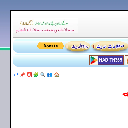
↩️
📌
🅰️
🧩
🔍
👥
🏠