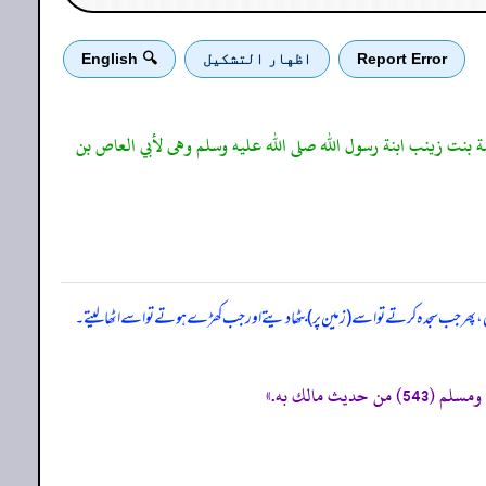
Report Error
اظهار التشكيل
🔍 English
مة بنت زينب ابنة رسول الله صلى الله عليه وسلم وهى لأبي العاص بن
تھیں، پھر جب سجدہ کرتے تو اسے (زمین پر) بٹھا دیتے اور جب کھڑے ہوتے تو اسے اٹھا لیتے۔