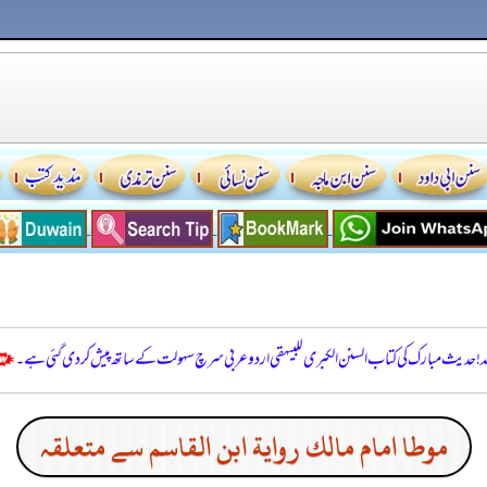
للہ! حدیث مبارک کی کتاب السنن الكبرى للبيهقي اردو عربی سرچ سہولت کے ساتھ پیش کر دی گئی ہے۔
موطا امام مالك رواية ابن القاسم سے متعلقہ