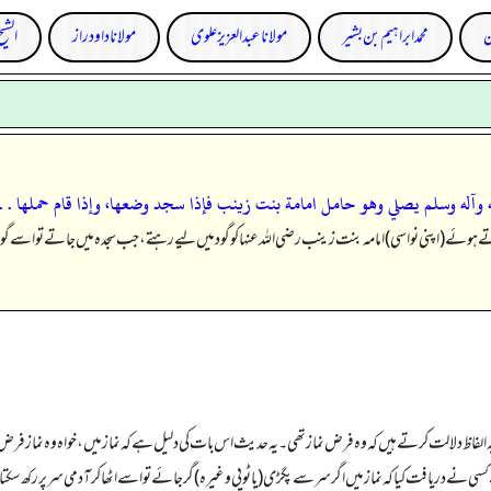
ن
محمد ابراہیم بن بشیر
مولانا عبد العزیز علوی
مولانا داود راز
الشیخ
 وآله وسلم يصلي وهو حامل امامة بنت زينب فإذا سجد وضعها،‏‏‏‏ وإذا قام حملها . . 
پڑھاتے ہوئے (اپنی نواسی) امامہ بنت زینب رضی اللہ عنہا کو گود میں لیے رہتے، جب سجدہ میں جاتے تو اسے 
ظ دلالت کرتے ہیں کہ وہ فرض نماز تھی۔ یہ حدیث اس بات کی دلیل ہے کہ نماز میں، خواہ وہ نماز فرض ہو یا 
سی نے دریافت کیا کہ نماز میں اگر سر سے پگڑی (یا ٹوپی وغیرہ) گر جائے تو اسے اٹھا کر آدمی سر پر رکھ سک