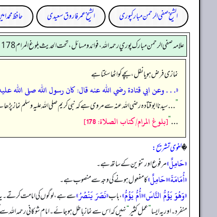
الشیخ صفی الرحمن مبارکپوری
الشیخ عمر فاروق سعیدی
حافظ محمد امی
علامه صفي الرحمن مبارك پوري رحمه الله، فوائد و مسائل، تحت الحديث بلوغ المرام 178
نمازی فرض ہو یا نفل، بچے کو اٹھا سکتا ہے
«. . . وعن ابي قتادة رضي الله عنه قال: كان رسول الله صلى الله عليه
”
. . . سیدنا ابوقتادہ رضی اللہ عنہ سے مروی ہے کہ نبی کریم صلی اللہ علیہ وسلم نماز 
[بلوغ المرام/كتاب الصلاة: 178]
“
. . .
�
لغوی تشریح:
«حَامِلٌ»
مرفوع اور تنوین کے ساتھ ہے۔
«أُمَامَةَ»
«حَامِلٌ»
کا مفعول ہونے کی وجہ سے منصوب ہے۔
«وَهُوَ يَؤُمُّ النَّاسَ»
«أُمُّ يَؤُمُّ»
«نَصَرَ يَنْصُرُ»
، باب
سے ہے، لوگوں کی امامت کرتے۔ یہ الفا
منفرد۔ اور یہ ایسا
”
عمل کثیر
“
نہیں کہ اس سے نماز باطل ہو جائے۔ امام شوکانی رحمہ اللہ سے ک