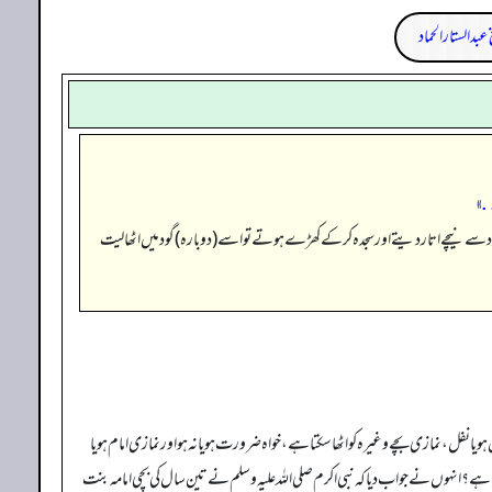
 عبدالستار الحماد
.»
گود سے نیچے اتار دیتے اور سجدہ کر کے کھڑے ہوتے تو اسے (دوبارہ) گود میں اٹھا لیت
نفل، نمازی بچے وغیرہ کو اٹھا سکتا ہے، خواہ ضرورت ہو یا نہ ہو اور نمازی امام ہو یا
تا ہے؟ انہوں نے جواب دیا کہ نبی اکرم صلی اللہ علیہ وسلم نے تین سال کی بچی امامہ بنت