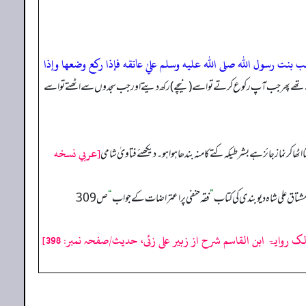
 بنت رسول الله صلى الله عليه وسلم عليٰ عاتقه فإذا ركع وضعها وإذا
ئے ہوئے تھے پھر جب آپ رکوع کرتے تو اسے (نیچے) رکھ دیتے اور جب سجدوں سے اٹھتے تو اسے
[عربي نسخه
ٹھا کر نماز جائز ہے بشرطیکہ کتے کا منہ بندھا ہوا ہو۔ دیکھئے فتاویٰ شامی
”
فقہ حنفی پر اعتراضات کے جواب
“
ص309
لک روایۃ ابن القاسم شرح از زبیر علی زئی، حدیث/صفحہ نمبر: 398]