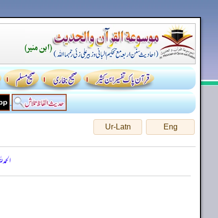
Ur-Latn
Eng
الحمد