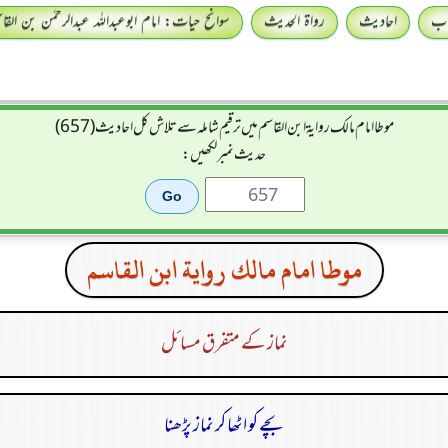
اب
احادیث
رواۃ الحدیث
سوانح حیات: امام ابوعبداللہ عبدالرحمٰن بن القا
موطا امام مالك رواية ابن القاسم میں ترقیم شاملہ سے تلاش کل احادیث (657)
حدیث نمبر لکھیں:
موطا امام مالك رواية ابن القاسم
نماز کے متفرق مسائل
بچے کو اٹھا کر نماز پڑھنا