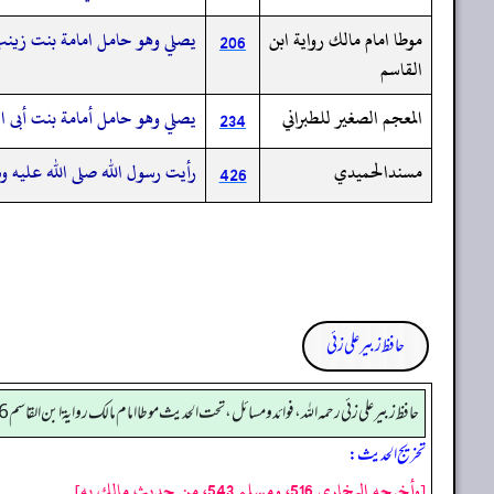
موطا امام مالك رواية ابن
يصلي وهو حامل امامة بنت زينب 
206
القاسم
المعجم الصغير للطبراني
يصلي وهو حامل أمامة بنت أبى ال
234
مسندالحميدي
رأيت رسول الله صلى الله عليه و
426
حافظ زبیر علی زئی
حافظ زبير على زئي رحمه الله، فوائد و مسائل، تحت الحديث موطا امام مالك رواية ابن القاسم 206
تخریج الحدیث:
[وأخرجه البخاري 516، ومسلم 543، من حديث مالك به]