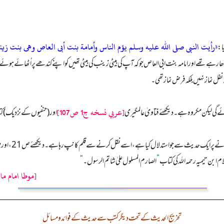
«رأيت النبى صلى الله عليه وسلم يؤم الناس وأمامة بنت أبى العاص وهى بنت زينب
ا:
از پڑھا رہے تھے اور امامہ بنت ابی العاص جو کہ آپ کی بیٹی زینب کی بیٹی تھیں کو اپنے کندھے پر اُٹھا
ہ نفل نماز نہیں بلکہ فرض نماز تھی۔
[عربي نسخه ج1 ص107]
ہوجائے گی لیکن مکروہ ہے۔ دیکھئے فتاویٰ عالمگیری
اور (حنفیوں کے نزدیک) کتا ا
ث سے جو استدلال کیا ہے، اسے نقل کرنے سے قلم کانپ رہا ہے۔ دیکھئے ص21، اور مشتاق علی شاہ دیوبندی کی کتاب
م ابن تیمیہ رحمہ اللہ کی کتاب
”
الصارم المسلول علیٰ شاتم الرسول۔‏‏‏‏
“
[موطا امام ما
تخریج الحدیث کے تحت دیگر کتب سے حدیث کے فوائد و مسائل