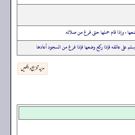
عها ، وإذا قام حملها حتى فرغ من صلاته
سلم على عاتقه فإذا ركع وضعها فإذا فرغ من السجود أعادها
مزید تخریج دیکھیں