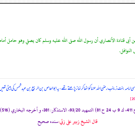
عن أبى قتادة الأنصاري أن رسول الله صلى الله عليه وسلم كان يصلي وهو حامل أما
النوافل.
اسی امامہ بنت زینب رضی اللہ عنہا کو اٹھا کر نماز پڑھتے تھے، یہ ابوالعاص بن الربیع بن عبد شمس کی بیٹی 
قال الشيخ زبير على زئي:
سنده صحيح