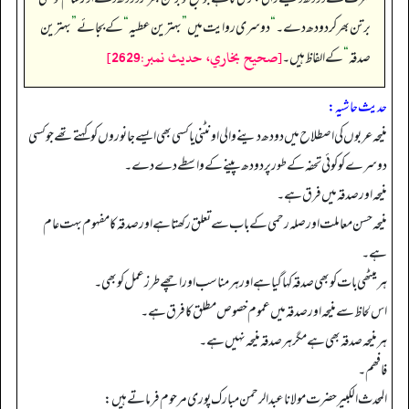
برتن بھر کر دودھ دے۔
“
دوسری روایت میں
”
بہترین عطیہ
“
کے بجائے
”
بہترین
[صحيح بخاري، حديث نمبر:2629]
صدقہ
“
کے الفاظ ہیں۔
حدیث حاشیہ:
منیحہ عربوں کی اصطلاح میں دودھ دینے والی اونٹنی یا کسی بھی ایسے جانوروں کو کہتے تھے جو کسی
دوسرے کو کوئی تحفہ کے طور پر دودھ پینے کے واسطے دے دے۔
منیحہ اور صدقہ میں فرق ہے۔
منیحہ حسن معاملت اور صلہ رحمی کے باب سے تعلق رکھتا ہے اور صدقہ کا مفہوم بہت عام
ہے۔
ہر میٹھی بات کو بھی صدقہ کہاگیا ہے اور ہر مناسب اور اچھے طرز عمل کو بھی۔
اس لحاظ سے منیحہ اور صدقہ میں عموم خصوص مطلق کا فرق ہے۔
ہر منیحہ صدقہ بھی ہے مگر ہر صدقہ منیحہ نہیں ہے۔
فافھم۔
المحدث الکبیر حضرت مولانا عبدالرحمن مبارک پوری مرحوم فرماتے ہیں: