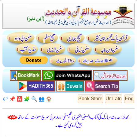
↩️
📌
🅰️
🧩
🔍
👥
🏠
Book Store
Ur-Latn
Eng
الحمدللہ! حدیث مبارک کی کتاب السنن الكبرى للبيهقي اردو عربی سرچ سہولت کے ساتھ
پیش کر دی گئی ہے۔