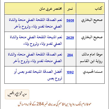
کتاب
نمبر
مختصر عربی متن
صحيح البخاري
نعم الصدقة اللقحة الصفي منحة والشاة
5608
الصفي منحة تغدو بإناء وتروح بآخر
صحيح البخاري
نعم المنيحة اللقحة الصفي منحة والشاة
2629
الصفي تغدو بإناء وتروح بإناء
موطا امام مالك
نعم الصدقة اللقحة الصفي منحة، والشاة
284
رواية ابن القاسم
الصفي منحة، تغدو بإناء وتروح بآخر
مسندالحميدي
أفضل الصدقة المنيحة تغدو بعس أو
1092
تروح بعس
مزید تخریج دیکھیں
موطا امام مالک روایۃ ابن القاسم کی حدیث نمبر 284 کے فوائد و مسائل