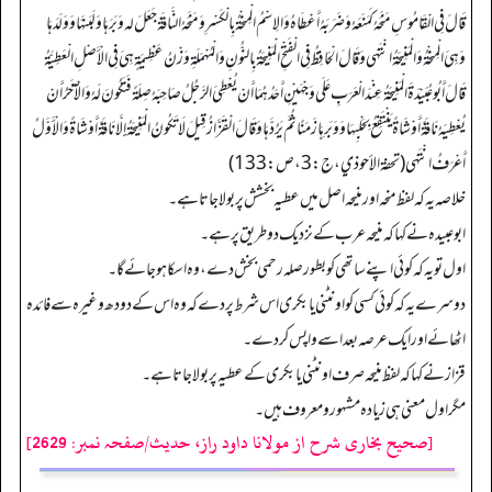
قَالَ فِي الْقَامُوسِ مَنَحَهُ كَمَنَعَهُ وَضَرَبَهُ أَعْطَاهُ وَالِاسْمُ الْمِنْحَةُ بِالْكَسْرِ وَمَنَحَهُ النَّاقَةَ جَعَلَ له وَبَرَهَا وَلَبَنَهَا وَوَلَدَهَا
وَهِيَ الْمِنْحَةُ وَالْمَنِيحَةُ انْتَهَى وَقَالَ الْحَافِظُ فِي الْفَتْحِ الْمَنِيحَةُ بِالنُّونِ وَالْمُهْمَلَةِ وَزْنُ عَظِيمَةٍ هِيَ فِي الْأَصْلِ الْعَطِيَّةُ
قَالَ أَبُو عُبَيْدَةَ الْمَنِيحَةُ عِنْدَ الْعَرَبِ عَلَى وَجْهَيْنِ أَحَدُهُمَا أَنْ يُعْطِيَ الرَّجُلُ صَاحِبَهُ صِلَةً فَتَكُونَ لَهُ وَالْآخَرُ أَنْ
يُعْطِيَهُ نَاقَةً أَوْ شَاةً يَنْتَفِعُ بِحَلْبِهَا وَوَبَرِهَا زَمَنًا ثُمَّ يَرُدَّهَا وَقَالَ الْقَزَّازُ قِيلَ لَا تَكُونُ الْمَنِيحَةُ إِلَّا نَاقَةً أَوْ شَاةً وَالْأَوَّلُ
أَعْرَفُ انْتَهَى (تحفة الأحوذي، ج: 3، ص: 133)
خلاصہ یہ کہ لفظ منحہ اور منیحہ اصل میں عطیہ بخشش پر بولا جاتا ہے۔
ابوعبیدہ نے کہا کہ منیحہ عرب کے نزدیک دو طریق پر ہے۔
اول تو یہ کہ کوئی اپنے ساتھی کو بطور صلہ رحمی بخش دے، وہ اسکا ہوجائے گا۔
دوسرے یہ کہ کوئی کسی کو اونٹنی یا بکری اس شرط پر دے کہ وہ اس کے دودھ وغیرہ سے فائدہ
اٹھائے اور ایک عرصہ بعد اسے واپس کردے۔
قزاز نے کہا کہ لفظ منیحہ صرف اونٹنی یا بکری کے عطیہ پر بولا جاتا ہے۔
مگر اول معنی ہی زیادہ مشہور و معروف ہیں۔
[صحیح بخاری شرح از مولانا داود راز، حدیث/صفحہ نمبر: 2629]