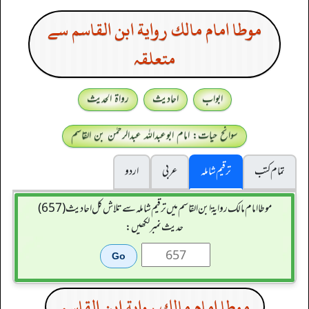
موطا امام مالك رواية ابن القاسم سے
متعلقہ
ابواب
احادیث
رواۃ الحدیث
سوانح حیات: امام ابوعبداللہ عبدالرحمٰن بن القاسم
تمام کتب
ترقیم شاملہ
عربی
اردو
موطا امام مالك رواية ابن القاسم میں ترقیم شاملہ سے تلاش کل احادیث (657)
حدیث نمبر لکھیں:
موطا امام مالك رواية ابن القاسم