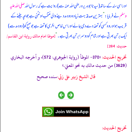
اور اسی سند کے ساتھ (سیدنا ابوہریرہ رضی اللہ عنہ سے) روایت ہے کہ رسول اللہ
صلی اللہ علیہ
وسلم
نے فرمایا:
”
بہترین صدقہ بہت زیادہ دودھ دینے والی منتخب اونٹنی ہے جو بچہ جننے کے
قریب ہو اور وہ کسی کو تحفہ دے دی جائے اور اس خاص بکری کا تحفہ ہے جو صبح کو (دودھ سے)
ایک برتن بھرتی ہے اور شام کو دوسرا برتن بھرتی ہے۔
“
[موطا امام مالك رواية ابن القاسم/
حدیث: 284]
تخریج الحدیث:
«370- الموطأ (رواية الجوهري: 572)، و أخرجه البخاري
(3629) من حديث مالك به نحو المعنيٰ.»
قال الشيخ زبير على زئي:
سنده صحيح
تخريج الحديث: