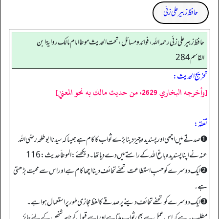
حافظ زبیر علی زئی
حافظ زبير على زئي رحمه الله، فوائد و مسائل، تحت الحديث موطا امام مالك رواية ابن
القاسم 284
تخریج الحدیث:
[وأخرجه البخاري 2629، من حديث مالك به نحو المعنيٰ]
تفقه:
➊ صدقے میں اچھی اور پسندیدہ چیز دینا بڑے ثواب کا کام ہے جیسا کہ سیدنا ابوطلحہ رضی اللہ
عنہ نے اپنا پسندیدہ باغ اللہ کے راستے میں دے دیا تھا۔ دیکھئے: الموطأ حدیث: 116
➋ ایک دوسرے کو حسبِ استطاعت تحفے تحائف دینا اچھا کام ہے اور اس سے محبت بڑھتی
ہے۔
➌ ایک دوسرے کو تحفے تحائف دینے پر صدقے کا لفظ مجازی طور پر استعمال ہوا ہے۔
مطلب یہ ہے کہ اس عمل سے بھی ثواب ملتا ہے اور اسے قبول کرنا ہر شخص کے لئے جائز