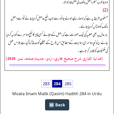
وہ جانور بدستور اصل مالک کی ملکیت ہوتا۔
(2)
مسنون طریقہ یہ ہے کہ ادھار لیے ہوئے جانور سے جب نفع حاصل کر لیا جائے تو اسے اصل
مالک کو واپس کر دیا جائے۔
بہرحال یہ بھی عطیہ کی ایک صورت ہے کہ اصل کے بجائے کسی چیز کا نفع دوسرے کو ہبہ کر دیا
جائے، چنانچہ دوسری روایت کے مطابق اس طرح کے عطیے کو صدقہ کہا گیا ہے جو اس عمل
کی فضیلت کو ظاہر کرتا ہے۔
[هداية القاري شرح صحيح بخاري، اردو، حدیث/صفحہ نمبر: 2629]
283
284
285
Moata Imam Malik (Qasim) Hadith 284 in Urdu
Back ⬅️