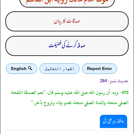
صدقات کا بیان
صدقہ کرنے کی فضیلت
Report Error
اظهار التشكيل
🔍 English
حدیث نمبر:
284
370- وبه: أن رسول الله صلى الله عليه وسلم قال: ”نعم الصدقة اللقحة
الصفي منحة، والشاة الصفي منحة، تغدو بإناء وتروح بآخر.“
حافظ زبیر علی زئی