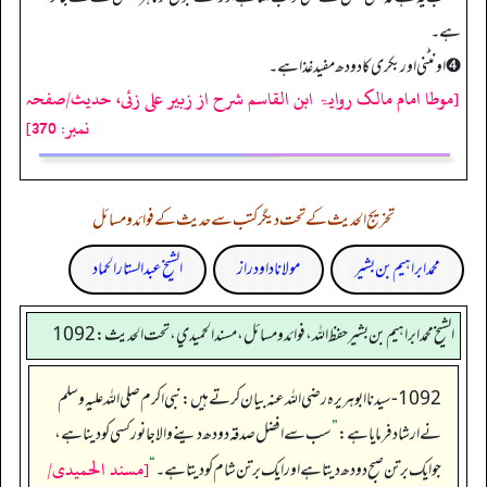
ہے۔
➍ اونٹنی اور بکری کا دودھ مفید غذا ہے۔
[موطا امام مالک روایۃ ابن القاسم شرح از زبیر علی زئی، حدیث/صفحہ
نمبر: 370]
تخریج الحدیث کے تحت دیگر کتب سے حدیث کے فوائد و مسائل
محمد ابراہیم بن بشیر
مولانا داود راز
الشیخ عبدالستار الحماد
الشيخ محمد ابراهيم بن بشير حفظ الله، فوائد و مسائل، مسند الحميدي، تحت الحديث:1092
1092- سیدنا ابوہریرہ رضی اللہ عنہ بیان کرتے ہیں: نبی اکرم صلی اللہ علیہ وسلم
نے ارشاد فرمایا ہے:
”
سب سے افضل صدقہ دودھ دینے والا جانور کسی کو دینا ہے،
[مسند الحمیدی/
جو ایک برتن صبح دودھ دیتا ہے اور ایک برتن شام کو دیتا ہے۔‏‏‏‏
“