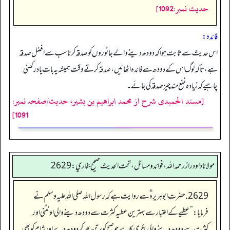
حدیث نمبر:1092]
فائدہ:
اس حدیث سے ثابت ہوا کہ دودھ دینے والے جانوروں کو صدقہ کرنا سب سے افضل صدقہ
ہے، تا کہ لوگ اس کے دودھ سے فائدہ اٹھائیں، صدقہ کرتے وقت ہمیشہ یہ بات یاد رکھنی
چاہیے کہ زیادہ نفع مند چیز صدقہ کی جائے۔
[مسند الحمیدی شرح از محمد ابراهيم بن بشير، حدیث/صفحہ نمبر:
1091]
مولانا داود راز رحمه الله، فوائد و مسائل، تحت الحديث صحيح بخاري: 2629
2629. حضرت ابو ہریرہ ؓ سے روایت ہے کہ رسول اللہ صلی اللہ علیہ وسلم نے
فرمایا:
”
عطیے کے اعتبار سے بہترین عطیہ کثرت سے دودھ دینے والی اونٹنی اور
کثرت سے دودھ دینے والی بکری کا ہےجو صبح کو برتن بھر کر دودھ دے اور شام کو بھی