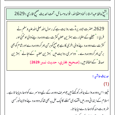
الشيخ حافط عبدالستار الحماد حفظ الله، فوائد و مسائل، تحت الحديث صحيح بخاري:2629
2629. حضرت ابو ہریرہ ؓ سے روایت ہے کہ رسول اللہ صلی اللہ علیہ وسلم نے
فرمایا:
”
عطیے کے اعتبار سے بہترین عطیہ کثرت سے دودھ دینے والی اونٹنی اور
کثرت سے دودھ دینے والی بکری کا ہےجو صبح کو برتن بھر کر دودھ دے اور شام کو بھی
برتن بھر کر دودھ دے۔
“
دوسری روایت میں
”
بہترین عطیہ
“
کے بجائے
”
بہترین
[صحيح بخاري، حديث نمبر:2629]
صدقہ
“
کے الفاظ ہیں۔
حدیث حاشیہ:
(1)
منيحة، اس دودھ والے جانور کو کہتے ہیں جو صرف دودھ کے لیے دوسرے کو ادھار دیا جاتا ہے۔
اسلام کے ابتدائی دور میں اقتصادی مسئلے کا ایک حل یہ بھی تھا کہ دودھ دینے والا جانور کسی
ضرورت مند کو ادھار دے دیا جاتا۔