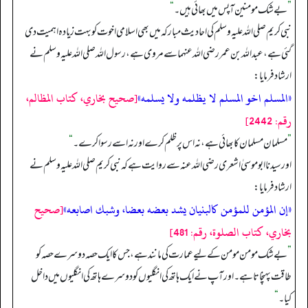
”
بےشک مومنین آپس میں بھائی ہیں۔
“
نبی کریم صلی الله علیہ وسلم کی احادیث مبارکہ میں بھی اسلامی اخوت کو بہت زیادہ اہمیت دی
گئی ہے، عبدالله بن عمر رضی الله عنہما سے مروی ہے، رسول الله صلی الله علیہ وسلم نے
ارشاد فرمایا:
«المسلم اخو المسلم لا يظلمه ولا يسلمه»
[صحيح بخاري، كتاب المظالم،
رقم: 2442]
”
مسلمان مسلمان کا بھائی ہے، نہ اس پر ظلم کرے اور نہ اسے رسوا کرے۔
“
اور سیدنا ابو موسیٰ اشعری رضی الله عنہ سے روایت ہے کہ نبی کریم صلی الله علیہ وسلم نے
ارشاد فرمایا:
«إن المؤمن للمؤمن كالبنيان يشد بعضه بعضا، وشبك اصابعه»
[صحيح
بخاري، كتاب الصلوة، رقم: 481]
”
بے شک مومن مومن کے لیے عمارت کی مانند ہے، جس کا ایک حصہ دوسرے حصہ کو
طاقت پہنچاتا ہے۔ اور آپ نے ایک ہاتھ کی انگلیوں کو دوسرے ہاتھ کی انگلیوں میں داخل
کیا۔
“