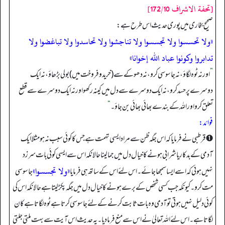
[تحفة الاشراف 172/10]
صحیح بخاری میں پوری حدیث اس طرح ہے:
«ولا تحسسوا ولا تجسسوا ولا تناجشوا ولا تحاسدوا ولا تباغضوا ولا
تدابروا وكونوا عباد الله إخوانا»
”
اور نہ ٹوہ لگاؤ، نہ جاسوسی کرو، نہ دھوکے سے (خرید و فروخت میں) بولی بڑھاؤ، نہ ایک
دوسرے پر حسد کرو، نہ ایک دوسرے سے دل میں کینہ رکھو اور نہ ایک دوسرے سے قطع
تعلق کرو اور اللہ کے بندے بھائی بھائی بن جاؤ۔
“
فوائد:
➊ قرطبی نے فرمایا کہ اس جگہ ظن سے مراد ایسی تہمت ہے جس کا کوئی سبب نہ ہو مثلا ایک
آدمی کے بدکار یا شرابی ہونے کا خیال دل میں جما لینا حالانکہ اس سے ایسی کوئی بات سرزد
«ولا تجسسوا»
نہیں ہوئی کہ اسے ایسا سمجھا جائے۔ اس لئے اس کے ساتھ ہی فرمایا
جاسوسی
مت کرو۔ کیونکہ جب کسی شخص کے برے ہونے کا خیال دل میں جگہ پکڑ لیتا ہے حالانکہ اس کی
کوئی دلیل نہیں ہوتی تو آدمی وہ بات ثابت کرنے کے لئے جاسوسی کرتا ہے ٹوہ لگاتا ہے کان
لگاتا ہے۔ اس لئے اللہ تعالیٰ نے اس سے منع فرما دیا۔ یہ حدیث اس آیت سے بہت ملتی جلتی