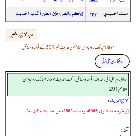
مسندالحميدي
إياكم والظن، فإن الظن أكذب الحديث
1117
مزید تخریج دیکھیں
موطا امام مالک روایۃ ابن القاسم کی حدیث نمبر 291 کے فوائد و مسائل
حافظ زبیر علی زئی
حافظ زبير على زئي رحمه الله، فوائد و مسائل، تحت الحديث موطا امام مالك رواية ابن
القاسم 291
تخریج الحدیث:
[وأخرجه البخاري 6066، ومسلم 2563، من حديث مالك به]
تفقه: