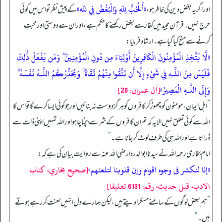
«أَلْحُبُّ لِلّهِ وَالْبُغْضُ فِي للّه»
اور اگر یہ بغض دین کی خاطر ہو،
کے پیش نظر تو اس میں کوئی
حرج نہیں۔ قرآن مجید میں کفار سے بغض رکھنے کا حکم ہے، اور ان سے دوستی اور محبت
کرنے سے منع کیا گیا ہے۔ ارشاد فرمایا:
«لَّا يَتَّخِذِ الْمُؤْمِنُونَ الْكَافِرِينَ أَوْلِيَاءَ مِن دُونِ الْمُؤْمِنِينَ ۖ وَمَن يَفْعَلْ ذَٰلِكَ
فَلَيْسَ مِنَ اللَّـهِ فِي شَيْءٍ إِلَّا أَن تَتَّقُوا مِنْهُمْ تُقَاةً ۗ وَيُحَذِّرُكُمُ اللَّـهُ نَفْسَهُ ۗ
وَإِلَى اللَّـهِ الْمَصِيرُ»
[آل عمران: 28]
”
اہل ایمان، مومنون کو چھوڑ کر کافروں کو ہرگز دوست نہ بنائیں اور جو کوئی ایسا کرے گا تو اس کا
اللہ سے کوئی تعلق نہیں الایہ کہ تم ان کافروں کے شر سے بچنا چاہو اور اللہ تمہیں اپنی ذات سے
ڈراتا ہے اور اللہ ہی کی طرف لوٹ کر جانا ہے۔
“
امام بخاری رحمه الله نے سیدنا ابو الدردا رضی الله عنہ سے روایت بیان کی ہے کہ:
«إنا لنكشر فى وجوه اقوام وإن قلوبنا لتلعنهم»
[صحيح بخاري، كتاب
الادب، قبل حديث، رقم: 6131 تعليقا]
”
ہم بعض لوگوں کے سامنے مسکرا دیتے ہیں، لیکن ہمارے دل انہیں لعنت کر رہے ہوتے
ہیں۔
“