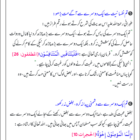
➎
تم نفسانیت سے ایک دوسرے سے آگے مت بڑھو:
طبرانی رحمة الله عليه اس حدیث کی شرح کرتے ہوئے رقم طراز ہیں:
”
تم ایک دوسرے کی رِیس کرتے ہوئے، ایک دوسرے سے بڑھ چڑھ کر دنیا کا مال و دولت
حاصل کرنے کی کوشش نہ کرو۔ بلکہ ایک دوسرے سے بڑھ چڑھ کر نیکی کے کام کرنے کی
«فَلْيَتَنَافَسِ الْمُتَنَافِسُوْن»
[المطففون: 26]
کوشش کرو۔
“
فرمان باری تعالیٰ ہے:
”
انہی (نیکی کے) کاموں میں رغبت کرنے والوں کو رغبت کرنی چاہیے۔
“
گویا یہاں منافست کا معنی رشک کرنا ہے، اور بعض لوگ اس کا معنی حسد کرتے ہیں، وہ
درست نہیں۔
“
➏
تم ایک دوسرے سے دشمنی پیدا نہ کرو، بغض نہ رکھو۔
بغض محبت کی ضد ہے، لہذا ایک دوسرے سے بغض رکھنے کے بجائے ایک دوسرے سے
محبت رکھنی چاہیے، کیونکہ سب مسلمان آپس میں بھائی بھائی ہیں۔ الله تعالیٰ کا ارشاد ہے:
«إِنَّمَا الْمُؤمِنُوْنَ إِخْوَةٌ»
[الحجرات:10]