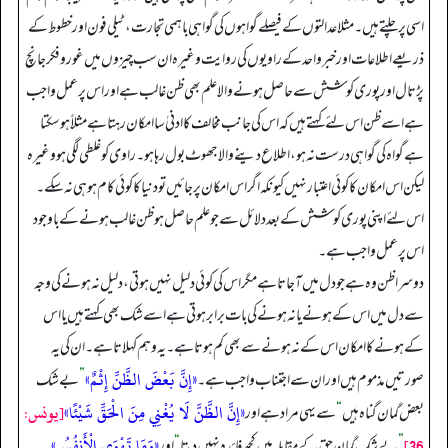
اسی پر چلتے ہیں۔ مثلا عدالتوں کے فیصلے گواہوں کی گواہی باہمی تجارت، ٹیلی فون اور خطوط کے
ذریعے اطلاعات اور خبر واحد کے راویوں کی روایت وغیرہ ان سب چیزوں میں غور و فکر جانچ
پڑتال اور پوری کوشش سے حاصل ہونے والا علم بھی ظن غالب ہے اور اس پر عمل واجب
ہے اسے ظن اس لئے کہتے ہیں کہ اس کی جانب مخالف کا ادنیٰ سا امکان رہتا ہے مثلاً ہو سکتا
ہے گواہ کی گواہی درست نہ ہو، اطلاع دینے والا جھوٹ بول رہا ہو۔ راوی کو غلطی لگی ہو وغیرہ
لیکن اس امکان کا کوئی اعتبار نہیں کیونکہ اگر اس امکان پر جائیں تو دنیا کا کوئی کام ہو ہی نہ سکے۔
اس لئے اپنی پوری کوشش کے بعد دلائل سے جو علم حاصل ہو ظن غالب ہونے کے باوجود
اس پر عمل واجب ہے۔
دوسرا ظن وہ ہے جو دل میں آ جاتا ہے مگر اس کی کوئی دلیل نہیں ہوتی، دلیل نہ ہونے کی وجہ
سے دل میں اس کے ہونے یا نہ ہونے کی بات برابر ہوتی ہے اسے شک بھی کہتے ہیں یا اس
کے ہونے کا امکان اس کے نہ ہونے سے بھی کم ہوتا ہے۔ یہ وہم کہلاتا ہے۔ ان کی یہ
«إِنَّ بَعْضَ الظَّنِّ إِثْمٌ»
صورتیں مذموم ہیں اور ان سے اجتناب واجب ہے۔
”
بے شک
«إِنَّ الظَّنَّ لَا يُغْنِي مِنَ الْحَقِّ شَيْئًا»
[يونس:
بعض گمان گناه ہیں
“
سے یہی مراد ہے اور
36]
«وَمَا تَهْوَى الْأَنفُسُ»
”
بے شک گمان حق کے مقابلہ میں کچھ فائدہ نہیں دیتا
“
اور