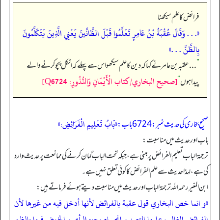
فرائض کا علم سیکھنا
«. . . وَقَالَ عُقْبَةُ بْنُ عَامِرٍ تَعَلَّمُوا قَبْلَ الظَّانِّينَ يَعْنِي الَّذِينَ يَتَكَلَّمُونَ
بِالظَّنِّ . . .»
”
. . . عقبہ بن عامر نے کہا کہ دین کا علم سیکھو اس سے پہلے کہ اٹکل پچو کرنے والے
[صحيح البخاري/كتاب الْأَيْمَانِ وَالنُّذُورِ: Q6724]
پیدا ہوں
“
«بَابُ تَعْلِيمِ الْفَرَائِضِ:»
صحیح بخاری کی حدیث نمبر: 6724 باب:
باب اور حدیث میں مناسبت:
ترجمۃ الباب تعلیم الفرائض پر مبنی ہے، جبکہ تحت الباب گمان کرنے کی ممانعت پر حدیث وارد
کی ہے، لہذا حدیث سے علم الفرائض کا کوئی تعلق نہیں ہے۔
ابن المنیر رحمہ اللہ ترجمۃ الباب اور حدیث میں مناسبت دیتے ہوئے فرماتے ہیں:
«و انما خص البخاري قول عقبة بالفرائض لأنها أدخل فيه من غيرها لأن
الفرائض الغالب عليها التعبد و انحسام وجوه الرأي و الخوض فيها بالظن