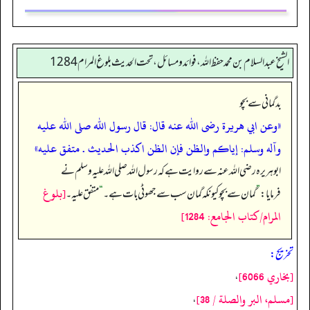
الشيخ عبدالسلام بن محمد حفظ الله، فوائد و مسائل، تحت الحديث بلوغ المرام 1284
بدگمانی سے بچو
«وعن ابي هريرة رضى الله عنه قال: قال رسول الله صلى الله عليه
وآله وسلم: ‏‏‏‏إياكم والظن فإن الظن اكذب الحديث . متفق عليه»
ابوہریرہ رضی اللہ عنہ سے روایت ہے کہ رسول اللہ صلی اللہ علیہ وسلم نے
[بلوغ
فرمایا:
”
گمان سے بچو کیونکہ گمان سب سے جھوٹی بات ہے۔
“
متفق عليه۔
المرام/كتاب الجامع: 1284]
تخریج:
[بخاري 6066]
،
[مسلم، البر والصلة / 38]
،