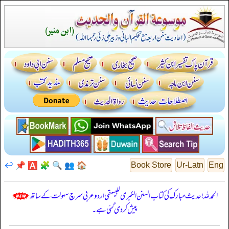
↩️
📌
🅰️
🧩
🔍
👥
🏠
Book Store
Ur-Latn
Eng
الحمدللہ! حدیث مبارک کی کتاب السنن الكبرى للبيهقي اردو عربی سرچ سہولت کے ساتھ
پیش کر دی گئی ہے۔