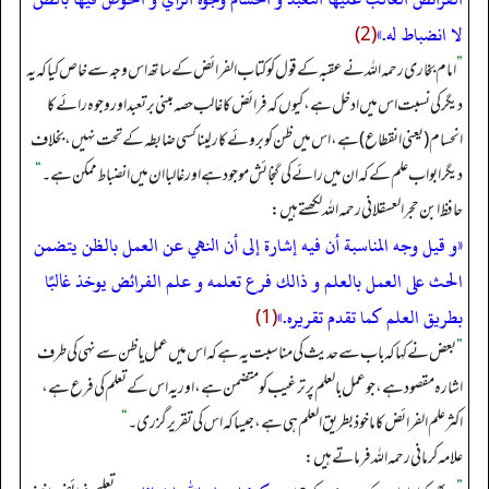
لا انضباط له.»
(2)
”
امام بخاری رحمہ اللہ نے عقبہ کے قول کو کتاب الفرائض کے ساتھ اس وجہ سے خاص کیا کہ یہ
دیگر کی نسبت اس میں ادخل ہے، کیوں کہ فرائض کا غالب حصہ مبنی بر تعبد اور وجوہ رائے کا
انحسام (یعنی انقطاع) ہے، اس میں ظن کو بروئے کار لینا کسی ضابطہ کے تحت نہیں، بخلاف
دیگر ابواب علم کے کہ ان میں رائے کی گنجائش موجود ہے اور غالبا ان میں انضباط ممکن ہے۔
“
حافظ ابن حجر العسقلانی رحمہ اللہ لکھتے ہیں:
«و قيل وجه المناسبة أن فيه إشارة إلى أن النهي عن العمل بالظن يتضمن
الحث على العمل بالعلم و ذالك فرع تعلمه و علم الفرائض يوخذ غالبًا
بطريق العلم كما تقدم تقريره.»
(1)
”
بعض نے کہا کہ باب سے حدیث کی مناسبت یہ ہے کہ اس میں عمل یا ظن سے نہی کی طرف
اشارہ مقصود ہے، جو عمل بالعلم پر ترغیب کو متضمن ہے، اور یہ اس کے تعلم کی فرع ہے،
اکثر علم الفرائض کا ماخوذ بطریق العلم ہی ہے، جیسا کہ اس کی تقریر گزری۔
“
علامہ کرمانی رحمہ اللہ فرماتے ہیں: