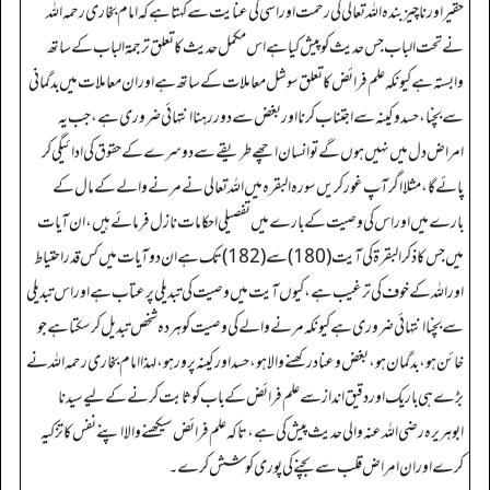
حقیر اور ناچیز بندہ اللہ تعالی کی رحمت اور اسی کی عنایت سے کہتا ہے کہ امام بخاری رحمہ اللہ
نے تحت الباب جس حدیث کو پیش کیا ہے اس مکمل حدیث کا تعلق ترجمۃ الباب کے ساتھ
وابستہ ہے کیونکہ علم فرائض کا تعلق سوشل معاملات کے ساتھ ہے اور ان معاملات میں بدگمانی
سے بچنا، حسد و کینہ سے اجتناب کرنا اور بغض سے دور رہنا انتہائی ضروری ہے، جب یہ
امراض دل میں نہیں ہوں گے تو انسان اچھے طریقے سے دوسرے کے حقوق کی ادائیگی کر
پائے گا، مثلا اگر آپ غور کریں سورہ البقرہ میں اللہ تعالی نے مرنے والے کے مال کے
بارے میں اور اس کی وصیت کے بارے میں تفصیلی احکامات نازل فرمائے ہیں، ان آیات
میں جس کا ذکر البقرۃ کی آیت (180) سے (182) تک ہے ان دو آیات میں کس قدر احتیاط
اور اللہ کے خوف کی ترغیب ہے، کیوں آیت میں وصیت کی تبدیلی پر عتاب ہے اور اس تبدیلی
سے بچنا انتہائی ضروری ہے کیونکہ مرنے والے کی وصیت کو ہر دہ شخص تبدیل کر سکتا ہے جو
خائن ہو، بدگمان ہو، بغض و عناد رکھنے والا ہو، حسد اور کینہ پرور ہو، لہذا امام بخاری رحمہ اللہ نے
بڑے ہی باریک اور دقیق انداز سے علم فرائض کے باب کو ثابت کرنے کے لیے سیدنا
ابوہریرہ رضی اللہ عنہ والی حدیث پیش کی ہے، تاکہ علم فرائض سیکھنے والا اپنے نفس کا تزکیہ
کرے اور ان امراض قلب سے بچنے کی پوری کوشش کرے۔