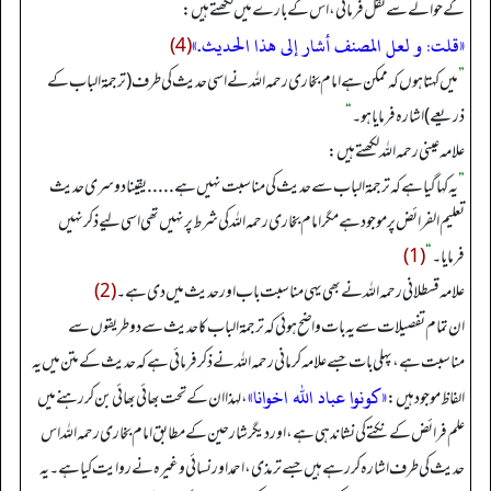
کے حوالے سے نقل فرمائی، اس کے بارے میں لکھتے ہیں:
«قلت: و لعل المصنف أشار إلى هذا الحديث.»
(4)
”
میں کہتا ہوں کہ ممکن ہے امام بخاری رحمہ اللہ نے اسی حدیث کی طرف (ترجمۃ الباب کے
ذریعے) اشارہ فرمایا ہو۔
“
علامہ عینی رحمہ اللہ لکھتے ہیں:
”
یہ کہا گیا ہے کہ ترجمۃ الباب سے حدیث کی مناسبت نہیں ہے . . . . . یقینا دوسری حدیث
تعلیم الفرائض پر موجود ہے مگر امام بخاری رحمہ اللہ کی شرط پر نہیں تھی اسی لیے ذکر نہیں
فرمایا۔
“
(1)
علامہ قسطلانی رحمہ اللہ نے بھی یہی مناسبت باب اور حدیث میں دی ہے۔
(2)
ان تمام تفصیلات سے یہ بات واضح ہوئی کہ ترجمۃ الباب کا حدیث سے دو طریقوں سے
مناسبت ہے، پہلی بات جسے علامہ کرمانی رحمہ اللہ نے ذکر فرمائی ہے کہ حدیث کے متن میں یہ
«كونوا عباد الله اخوانا»
الفاظ موجود ہیں:
، لہذا ان کے تحت بھائی بھائی بن کر رہنے میں
علم فرائض کے نکتے کی نشاندہی ہے، اور دیگر شارحین کے مطابق امام بخاری رحمہ اللہ اس
حدیث کی طرف اشارہ کر رہے ہیں جسے ترمذی، احمد اور نسائی وغیرہ نے روایت کیا ہے۔ یہ