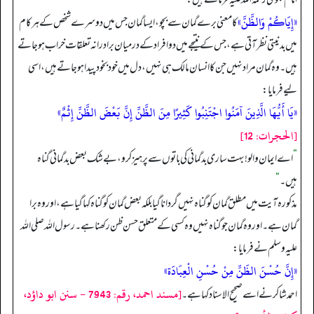
«إِيَاكُمْ وَالظَّنَّ»
کا معنی برے گمان سے بچو، ایسا گمان جس میں دوسرے شخص کے ہر کام
میں بدنیتی نظر آتی ہے، جس کے نتیجے میں دو افراد کے درمیان برادرانہ تعلقات خراب ہو جاتے
ہیں۔ وہ گمان مراد نہیں جن کا انسان مالک ہی نہیں، دل میں خودبخود پیدا ہو جاتے ہیں، اسی
لیے فرمایا:
«يَا أَيُّهَا الَّذِينَ آمَنُوا اجْتَنِبُوا كَثِيرًا مِنَ الظَّنِّ إِنَّ بَعْضَ الظَّنِّ إِثْمٌ»
[الحجرات: 12]
”
اے ایمان والو! بہت ساری بدگمانی کی باتوں سے پرہیز کرو، بے شک بعض بدگمانی گناه
ہیں۔
“
مذکورہ آیت میں مطلق گمان کو گناہ نہیں گردانا گیا بلکہ بعض گمان کو گناہ کہا گیا ہے، اور وہ برا
گمان ہے۔ اور وہ گمان جو گناہ نہیں وہ کسی کے متعلق حسن ظن رکھنا ہے۔ رسول الله صلی الله
علیہ وسلم نے فرمایا:
«إِنَّ حُسْنَ الظَنِّ مِنْ حُسْنِ الْعِبَادَة»
[مسند احمد، رقم: 7943 - سنن ابو داؤد،
احمد شاکر نے اسے صحیح الاسناد کہا ہے۔