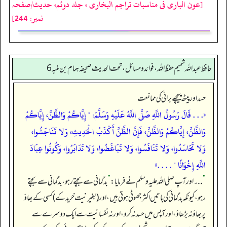
[عون الباری فی مناسبات تراجم البخاری ، جلد دوئم، حدیث/صفحہ
نمبر: 244]
حافظ عبدالله شميم حفظ الله، فوائد و مسائل، تحت الحديث صحيفه همام بن منبه 6
حسد اور پیٹھ پیچھے برائی کی ممانعت
«. . . قَالَ رَسُولُ اللَّهِ صَلَّى اللَّهُ عَلَيْهِ وَسَلَّمَ: " إِيَّاكُمْ وَالظَّنَّ، إِيَّاكُمْ
وَالظَّنَّ، إِيَّاكُمْ وَالظَّنَّ، فَإِنَّ الظَّنَّ أَكْذَبُ الْحَدِيثِ، وَلا تَنَاجَشُوا،
وَلا تَحَاسَدُوا، وَلا تَنَافَسُوا، وَلا تَبَاغَضُوا، وَلا تَدَابَرُوا، وَكُونُوا عِبَادَ
اللَّهِ إِخْوَانًا " . . . .»
”
. .۔ اور آپ صلی اللہ علیہ وسلم نے فرمایا:
”
بدگمانی سے بچتے رہو، بدگمانی سے بچتے
رہو، کیونکہ بدگمانی کی باتیں اکثر جھوٹی ہوتی ہیں، اور (بغیر نیت خرید کے) کسی کے بھاؤ
پر بھاؤ نہ بڑھاؤ، اور آپس میں حسد نہ کرو، اور نہ نفسانیت سے ایک دوسرے سے