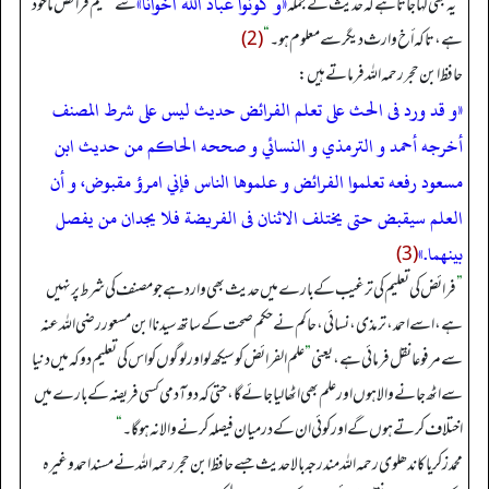
«و كونوا عباد الله اخوانا»
”
یہ بھی کہا جاتا ہے کہ حدیث کے جملہ
سے تعلیم فرائض ماخوذ
ہے، تاکہ أخ وارث دیگر سے معلوم ہو۔
“
(2)
حافظ ابن حجر رحمہ اللہ فرماتے ہیں:
«و قد ورد فى الحث على تعلم الفرائض حديث ليس على شرط المصنف
أخرجه أحمد و الترمذي و النسائي و صححه الحاكم من حديث ابن
مسعود رفعه تعلموا الفرائض و علموها الناس فإني امرؤ مقبوض، و أن
العلم سيقبض حتى يختلف الاثنان فى الفريضة فلا يجدان من يفصل
بينهما.»
(3)
”
فرائض کی تعلیم کی ترغیب کے بارے میں حدیث بھی وارد ہے جو مصنف کی شرط پر نہیں
ہے، اسے احمد، ترمذی، نسائی، حاکم نے حکم صحت کے ساتھ سیدنا ابن مسعور رضی اللہ عنہ
سے مرفوعا نقل فرمائی ہے، یعنی
”
علم الفرائض کو سیکھ لو اور لوگوں کو اس کی تعلیم دو کہ میں دنیا
سے اٹھ جانے والا ہوں اور علم بھی اٹھا لیا جائے گا، حتی کہ دو آدمی کسی فریضہ کے بارے میں
اختلاف کرتے ہوں گے اور کوئی ان کے درمیان فیصلہ کرنے والا نہ ہو گا۔
“
محمد زکریا کاندھلوی رحمہ اللہ مندرجہ بالا حدیث جسے حافظ ابن حجر رحمہ اللہ نے مسند احمد وغیرہ