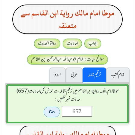
موطا امام مالك رواية ابن القاسم سے
متعلقہ
ابواب
احادیث
رواۃ الحدیث
سوانح حیات: امام ابوعبداللہ عبدالرحمٰن بن القاسم
تمام کتب
ترقیم شاملہ
عربی
اردو
موطا امام مالك رواية ابن القاسم میں ترقیم شاملہ سے تلاش کل احادیث (657)
حدیث نمبر لکھیں:
موطا امام مالك رواية ابن القاسم