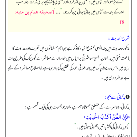
آگے بڑھو، اور آپس میں دشمنی پیدا نہ کرو، اور کسی کی پیٹھ پیچھے برائی نہ کرو، بلکہ سب
[صحيفه همام بن منبه:
اللہ کے بندے آپس میں بھائی بھائی بن کر رہو۔
“
. . .
“
6]
شرح الحدیث:
مذکورہ حدیث میں چند ایسی ممنوع اشیاء کا ذکر ہے جو باہم مسلمانوں میں نفرت اور عداوت کا
باعث بنتی ہیں۔ اور یہ ایسی معاشرتی برائیاں ہیں جو ہمارے معاشرے کو دیمک کی طرح چاٹ
رہی ہیں، اس حدیث پاک میں چند اخلاقی امور کی تلقین کی جا رہی ہے جو اصلاح معاشرہ کے لیے
بے حد ضروری ہیں۔
➊
بدگمانی سے بچو:
بدگمانی، دوسرے کے متعلق جھوٹا وہم ہے، اور جو جھوٹ ہی کی ایک قسم ہے:
«فَإِنَّ الظَّنَّ أَكْذَبُ الْحَدِيْثِ»
”
پس بدگمانی کی اکثر باتیں جھوٹی ہوتی ہیں۔
“
امام بغوى رحمة الله عليه فرماتے ہیں: