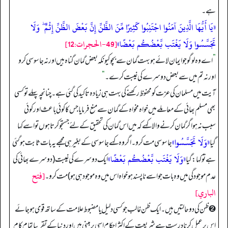
ہے۔
«يَا أَيُّهَا الَّذِينَ آمَنُوا اجْتَنِبُوا كَثِيرًا مِّنَ الظَّنِّ إِنَّ بَعْضَ الظَّنِّ إِثْمٌ ۖ وَلَا
تَجَسَّسُوا وَلَا يَغْتَب بَّعْضُكُم بَعْضًا»
[49-الحجرات:12]
”
اے وہ لوگو جو ایمان لائے ہو بہت گمان سے بچو کیونکہ بعض گمان گناہ ہیں اور نہ جاسوسی کرو
اور نہ تم میں سے بعض دوسرے کی غیبت کرے۔
“
آیت میں مسلمان کی عزت کو محفوظ رکھنے کی بہت ہی زیادہ تاکید کی گئی ہے۔ چنانچہ پہلے تو کسی
بھی مسلم بھائی کے معاملے میں خواہ مخواہ کے گمان سے منع فرمایا جس کا کوئی باعث اور کوئی
سبب نہ ہو اگر گمان کرنے والا کہے کہ میں اس گمان کی تحقیق کے لئے جستجو کرتا ہوں تو اسے کہا
«وَلَا تَجَسَّسُوا»
گیا
جاسوسی مت کرو۔ اگر وہ کہے جاسوسی کے بغیر ہی مجھے یہ بات ثابت ہو گئی
«وَلَا يَغْتَب بَّعْضُكُم بَعْضًا»
ہے تو کہا: گیا
ایک دوسرے کی غیبت (دوسرے بھائی کی
[فتح
عدم موجودگی میں وہ بات جو اسے ناپسند ہو خواہ اس میں وہ موجود ہی ہو) مت کرو۔
الباري]
➋ ظن کی دو حالتیں ہیں۔ ایک ظن غالب جو کسی دلیل یا مضبوط علامت کے ساتھ قوی ہو جائے
اس پر عمل کرنا درست ہے شریعت کے اکثر احکام اسی پر مبنی ہیں اور دنیا کے تقریبا تمام کام