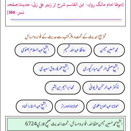
[موطا امام مالک روایۃ ابن القاسم شرح از زبیر علی زئی، حدیث/صفحہ
نمبر: 366]
تخریج الحدیث کے تحت دیگر کتب سے حدیث کے فوائد و مسائل
محمد حسین میمن
حافظ عبداللہ شمیم
الشیخ عبدالسلام بھٹوی
الشیخ صفی الرحمن مبارکپوری
الشیخ عمر فاروق سعیدی
ڈاکٹر عبدالرحمٰن فریوائی
محمد ابراہیم بن بشیر
مولانا عبد العزیز علوی
مولانا داود راز
الشیخ عبدالستار الحماد
الشيخ محمد حسين ميمن حفظ الله، فوائد و مسائل، تحت الحديث صحيح بخاري 6724