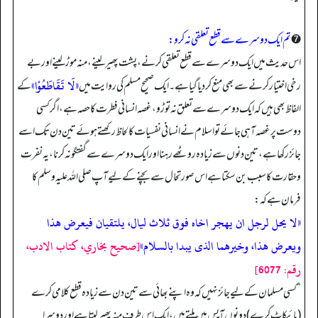
➐
تم ایک دوسرے سے قطع تعلقی نہ کرو:
اس حدیث میں ایک دوسرے سے قطع تعلقی کرنے، پشت پھیر لینے، منہ موڑ لینے اور بے
«لَا تَقَاطَعُوْا»
رخی اختیار کرنے سے بھی منع کر دیا گیا ہے۔ ایک صحیح مسلم کی روایت میں
کے
الفاظ بھی ہیں کہ ایک دوسرے سے تعلق نہ توڑو، غصہ انسانی فطرت کا حصہ ہے، اگر کسی
دوست پر غصہ آ ہی جائے تو اسلام نے انسانی نفسیات کا لحاظ رکھتے ہوئے تین دن تک اسے
جائز رکھا ہے، تین دنوں سے زیادہ روٹھے رہنا اور ایک دوسرے سے گفتگو نہ کرنا، یہ نفرت
و حقارت کا سبب بن سکتا ہے اس صورتحال سے بچنے کے لیے آپ صلی الله علیہ وسلم کا
فرمان ہے کہ:
«لا يحل لرجل ان يهجر اخاه فوق ثلاث ليال، يلتقيان فيعرض هذا
ويعرض هذا، وخيرهما الذى يبدا بالسلام»
[صحيح بخاري، كتاب الادب،
رقم: 6077]
”
کسی مسلمان کے لیے جائز نہیں کہ وہ اپنے بھائی سے تین دن سے زیادہ قطع کلامی کرے
(بائیکاٹ کرے) دونوں آپس میں ملتے ہیں، ایک اس طرف منہ پھیر لیتا ہے اور دوسرا