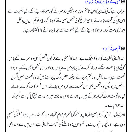
➋
کسی کے بھاؤ پر بھاؤ نہ بڑھاؤ:
مراد یہ ہے کہ ایک چیز کا خریدنا منظور نہ ہو، لیکن دوسرے کو دھوکا دینے کے لیے جھوٹ سے
اس چیز کی قیمت بڑھائے، اسی طرح کوئی شخص کسی شے کا بھاؤ کر رہا ہو تو تم اس میں دخل
اندازی مت کرو۔ دھوکا دینے کے لیے جھوٹ سے بھاؤ بڑھانے والا گنہگار ہے۔
➌
تم حسد نہ کرو:
حسد انسانی فطرت کا جزو لا ینفك ہے، حسد کا معنی یہ ہے کہ کوئی شخص کسی دوسرے کے پاس
کوئی چیز یا نعمت دیکھے اور تمنا کرے کہ یہ چیز میرے پاس ہو، اور اس شخص (جس کے پاس وہ
نعمت ہے) سے زائل اور ختم ہو جائے، جبکہ بعض لوگ یہ چاہتے ہیں کہ وہ نعمت ہمیں اگرچہ
حاصل نہ ہو لیکن وہ شخص بھی اس نعمت سے محروم ہو جائے۔ اس قسم کا حسد کرنے والے
زیادہ خبیث اور بدکردار ہوتے ہیں۔ یاد رہے! اس حدیث میں حسد سے منع کیا گیا ہے، کیونکہ
حسد حرام ہے۔
الله تعالیٰ نے نبی کریم صلی الله علیہ وسلم کو بالعموم تمام مخلوقات کے شر سے پناہ مانگنے کی تعلیم
دی ہے، اور کچھ برائیوں سے بالخصوص پناہ مانگنے کی نصیحت فرمائی ہے، ان میں سے حسد بھی