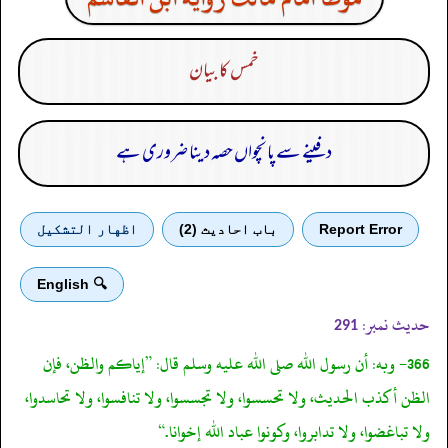
خمس کا بیان
دفینے سے پانچواں حصہ دینا ضروری ہے
Report Error
باب احادیث (2)
اظهار التشكيل
🔍 English
حدیث نمبر:
291
366- وبه: أن رسول الله صلى الله عليه وسلم قال: ”إياكم والظن، فإن
الظن أكذب الحديث، ولا تحسسوا، ولا تجسسوا، ولا تنافسوا، ولا تحاسدوا،
ولا تباغضوا، ولا تدابروا، وكونوا عباد الله إخوانا.“