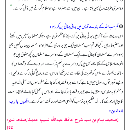
دوسری طرف رخ پھیر لیتا ہے۔ ان میں سے بہتر وہ ہے جو سلام کرنے میں پہل کرے۔
“
➑
تم سب الله کے بندے آپس میں بھائی بھائی بن کر رہو:
اس حدیث کے آخر میں بھائی بھائی بن کر رہنے کا حکم فرمایا ہے، تاکہ مسلمان آپس میں اکھٹے
اور مضبوط رہیں۔ کیونکہ تم سب مسلمان ایک ہی برادری کے افراد ہو، مسلمان جہاں کہیں بھی
ہو دوسرے مسلمان کا بھائی ہے۔ ایک مسلمان کے دوسرے مسلمان پر کچھ حقوق ہیں جو
اخوت اسلامی کے تقاضے بھی ہیں کہ دوسرے پر ظلم نہ کرے، ضرورت کے وقت اس کا
ساتھ نہ چھوڑے، اس کو نفرت کی نگاہ سے نہ دیکھے اور اس سے دروغ گوئی نہ کرے وغیرہ،
ویسے تو ہر قول رسول ہی ایسا ہے کہ اسے ہر وقت یاد رکھا جائے مگر رسول الله صلی الله علیہ
وسلم کا یہ مقدس وعظ ایسا ہے جو ہر وقت یاد رکھا جائے، اور اس پر عمل کیا جائے تو یقینا امت
«آمين يا رب
کا بیڑا پار ہو سکے گا۔ الله عظیم و برتر سب کو ایسی ہمت اور طاقت عطا کرے۔
العالمين!»
[صحیفہ ہمام بن منبہ شرح حافظ عبداللہ شمیم، حدیث/صفحہ نمبر:
82]