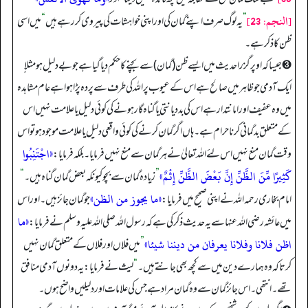
[النجم: 23]
”
یہ لوگ صرف اپنے گمان کی اور اپنی خواہشات کی پیروی کر رہے ہیں
“
میں اسی
ظن کا ذکر ہے۔
➌ جیسا کہ اوپر گزرا حدیث میں ایسے ظن (گمان) سے بچنے کا حکم دیا گیا ہے جو بے دلیل ہو مثلاٍ
ایک آدمی جو ظاہر میں صالح ہے اس کے عیوب پر اللہ کی طرف سے پردہ پڑا ہوا ہے عام مشاہدہ
میں وہ عفیف اور امانتدار ہے اس کی بد دیانتی یا گناہ گار ہونے کی کوئی دلیل یا علامت نہیں اس
کے متعلق بدگمانی کرنا حرام ہے۔ ہاں اگر گمان کرنے کی کوئی واقعی دلیل یا علامت موجود ہو تو اس
«اجْتَنِبُوا
وقت گمان منع نہیں اس لئے اللہ تعالیٰ نے ہر گمان سے منع نہیں فرمایا۔ بلکہ فرمایا:
كَثِيرًا مِّنَ الظَّنِّ إِنَّ بَعْضَ الظَّنِّ إِثْمٌ»
”
زیادہ گمان سے بچو کیونکہ بعض گمان گناہ ہیں۔
“
«ما يجوز من الظن»
امام بخاری رحمہ اللہ نے اپنی صحیح میں فرمایا:
جو گمان جائز ہیں۔ اور اس
«ما
میں عائشہ رضی اللہ عنہا سے یہ حدیث ذکر کی ہے کہ رسول اللہ صلی اللہ علیہ وسلم نے فرمایا:
اظن فلانا وفلانا يعرفان من ديننا شيئا»
”
میں فلاں اور فلاں کے متعلق گمان نہیں
کرتا کہ وہ ہمارے دین میں سے کچھ بھی جانتے ہیں۔
“
لیث نے فرمایا: یہ دونوں آدمی منافق
تھے۔ انتھی۔ اس جائز گمان سے وہ گمان مراد ہے جس کی علامات اور دلیلیں واضح ہوں۔