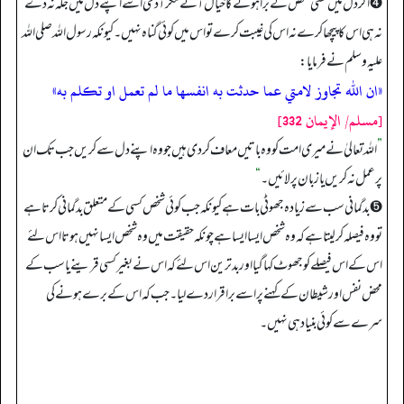
➍ اگر دل میں کسی شخص کے برا ہونے کا خیال آئے مگر آدمی اسے اپنے دل میں جگہ نہ دے
نہ ہی اس کا پیچھا کرے نہ اس کی غیبت کرے تو اس میں کوئی گناہ نہیں۔ کیونکہ رسول اللہ صلی اللہ
علیہ وسلم نے فرمایا:
«ان الله تجاوز لامتي عما حدثت به انفسها ما لم تعمل او تكلم به»
[مسلم/ الإيمان 332]
”
اللہ تعالیٰ نے میری امت کو وہ باتیں معاف کر دی ہیں جو وہ اپنے دل سے کریں جب تک ان
پر عمل نہ کریں یا زبان پر لائیں۔
“
➎ بدگمانی سب سے زیادہ جھوٹی بات ہے کیونکہ جب کوئی شخص کسی کے متعلق بدگمانی کرتا ہے
تو وہ فیصلہ کر لیتا ہے کہ وہ شخص ایسا ایسا ہے چونکہ حقیقت میں وہ شخص ایسا نہیں ہوتا اس لئے
اس کے اس فیصلے کو جھوٹ کہا گیا اور بدترین اس لئے کہ اس نے بغیر کسی قرینے یا سب کے
محض نفس اور شیطان کے کہنے پر اسے برا قرار دے لیا۔ جب کہ اس کے برے ہونے کی
سرے سے کوئی بنیاد ہی نہیں۔