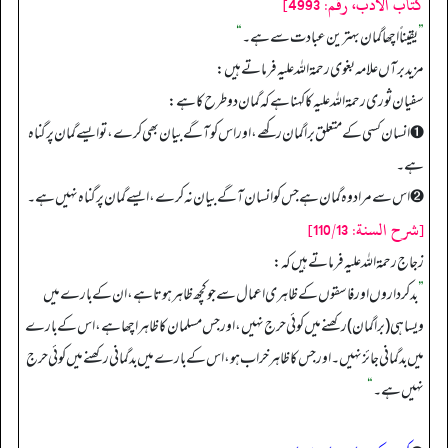
كتاب الأدب، رقم: 4993]
”
یقیناً اچھا گمان بہترین عبادت سے ہے۔
“
مزید برآں علامہ بغوی رحمة الله عليه فرماتے ہیں:
سفیان ثوری رحمة الله عليه کا کہنا ہے کہ گمان دو طرح کا ہے:
➊ انسان کسی کے متعلق برا گمان رکھے، اور اس کو آگے بیان بھی کرے، تو ایسے گمان پر گناہ
ہے۔
➋ اس سے مراد وہ گمان ہے جس کو انسان آگے بیان نہ کرے، ایسے گمان پر گناہ نہیں ہے۔
[شرح السنة: 110/13]
زجاج رحمة الله عليه فرماتے ہیں کہ:
”
بدکرداروں اور فاسقوں کے ظاہری اعمال سے جو کچھ ظاہر ہوتا ہے، ان کے بارے میں
ویسا ہی (برا گمان) رکھنے میں کوئی حرج نہیں، اور جس مسلمان کا ظاہر اچھا ہے، اس کے بارے
میں بدگمانی جائز نہیں۔ اور جس کا ظاہر خراب ہو، اس کے بارے میں بدگمانی رکھنے میں کوئی حرج
نہیں ہے۔
“