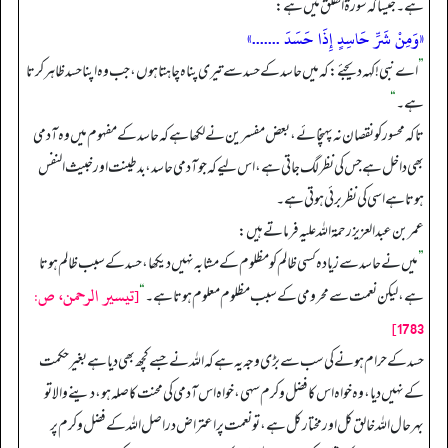
ہے۔ جیسا کہ سورة الفلق میں ہے:
«وَمِنْ شَرِّ حَاسِدٍ إِذَا حَسَدَ .......»
”
اے نبی! کہہ دیجئے: کہ میں حاسد کے حسد سے تیری پناہ چاہتا ہوں، جب وہ اپنا حسد ظاہر کرتا
ہے۔
“
تاکہ محسور کو نقصان نہ پہنچائے، بعض مفسرین نے لکھا ہے کہ حاسد کے مفہوم میں وہ آدمی
بھی داخل ہے جس کی نظر لگ جاتی ہے، اس لیے کہ جو آدمی حاسد، بدطینت اور خبیث النفس
ہوتا ہے اسی کی نظر برئی ہوتی ہے۔
عمر بن عبد العزیز رحمة الله عليه فرماتے ہیں:
”
میں نے حاسد سے زیادہ کسی ظالم کو مظلوم کے مشابہ نہیں دیکھا، حسد کے سبب ظالم ہوتا
[تيسير الرحمن، ص:
ہے، لیکن نعمت سے محرومی کے سبب مظلوم معلوم ہوتا ہے۔
“
1783]
حسد کے حرام ہونے کی سب سے بڑی وجہ یہ ہے کہ الله نے جسے کچھ بھی دیا ہے بغیر حکمت
کے نہیں دیا، وہ خواہ اس کا فضل و کرم سہی، خواہ اس آدمی کی محنت کا صلہ ہو، دینے والا تو
بہرحال الله خالق کل اور مختار کل ہے، تو نعمت پر اعتراض دراصل الله کے فضل و کرم پر