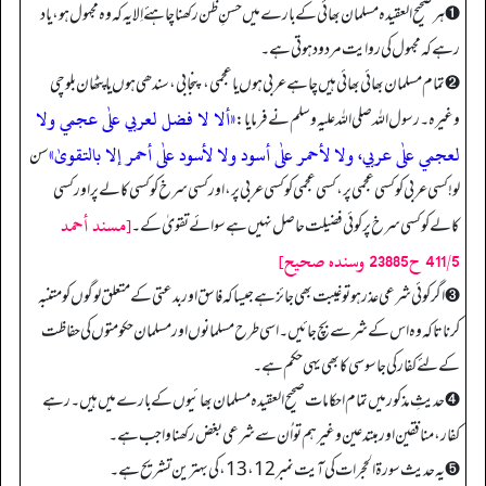
➊ ہر صحیح العقیدہ مسلمان بھائی کے بارے میں حسنِ ظن رکھنا چاہئے اِلا یہ کہ وہ مجہول ہو، یاد
رہے کہ مجہول کی روایت مردود ہوتی ہے۔
➋ تمام مسلمان بھائی بھائی ہیں چاہے عربی ہوں یا عجمی، پنجابی، سندھی ہوں یا پٹھان بلوچی
«ألا لا فضل لعربي علٰی عجمي ولا
وغیرہ۔ رسول الله صلی اللہ علیہ وسلم نے فرمایا:
لعجمي علٰی عربي، ولا لأحمر علٰی أسود ولا لأسود علٰی أحمر إلا بالتقویٰ»
سن
لو! کسی عربی کو کسی عجمی پر، کسی عجمی کو کسی عربی پر، اور کسی سرخ کو کسی کالے پر اور کسی
[مسند أحمد
کالے کو کسی سرخ پر کوئی فضیلت حاصل نہیں ہے سوائے تقویٰ کے۔
411/5 ح23885 وسنده صحيح]
➌ اگر کوئی شرعی عذر ہو تو غیبت بھی جائز ہے جیسا کہ فاسق اور بدعتی کے متعلق لوگوں کو متنبہ
کرنا تاکہ وہ اس کے شر سے بچ جائیں۔ اسی طرح مسلمانوں اور مسلمان حکومتوں کی حفاظت
کے لئے کفار کی جاسوسی کا بھی یہی حکم ہے۔
➍ حدیثِ مذکور میں تمام احکامات صحیح العقیدہ مسلمان بھائیوں کے بارے میں ہیں۔ رہے
کفار، منافقین اور مبتدعین وغیرہم تو اُن سے شرعی بغض رکھنا واجب ہے۔
➎ یہ حدیث سورۃ الحجرات کی آیت نمبر12، 13، کی بہترین تشریح ہے۔