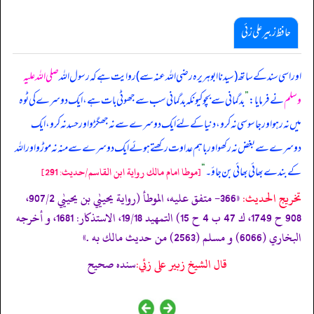
حافظ زبیر علی زئی
اور اسی سند کے ساتھ (سیدنا ابوہریرہ رضی اللہ عنہ سے) روایت ہے کہ رسول اللہ
صلی اللہ علیہ
وسلم
نے فرمایا:
”
بدگمانی سے بچو کیونکہ بدگمانی سب سے جھوٹی بات ہے، ایک دوسرے کی ٹوہ
میں نہ رہو اور جاسوسی نہ کرو، دنیا کے لئے ایک دوسرے سے نہ جھگڑو اور حسد نہ کرو، ایک
دوسرے سے بغض نہ رکھو اور باہم عداوت رکھتے ہو ئے ایک دوسرے سے منہ نہ موڑو اور اللہ
کے بندے بھائی بھائی بن جاؤ۔
“
[موطا امام مالك رواية ابن القاسم/حدیث: 291]
تخریج الحدیث:
«366- متفق عليه، الموطأ (رواية يحييٰي بن يحييٰي 907/2،
908 ح 1749، ك 47 ب 4 ح 15) التمهيد 19/18، الاستذكار: 1681، و أخرجه
البخاري (6066) و مسلم (2563) من حديث مالك به .»
قال الشيخ زبير على زئي:
سنده صحيح