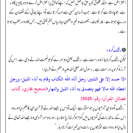
اعتراض ہے، جبکہ مخلوق کو یہ حق حاصل نہیں کہ اپنے خالق پر اعتراض کرے وہ ہر چیز پر قادر
ہے، جو چاہتا ہے کرتا ہے۔ جب انسان کسی سے حسد کرتا ہے تو اپنے بھائی کے نقصان کے
در پے ہوتا ہے، پھر غیبت، جھوٹ وغیرہ جیسی بیماریاں جنم لیتی ہیں۔ جس کا وہ مرتکب ہوتا
ہے۔
➍
رشک کرو:
لیکن رشک کرنا جائز و درست ہے، رشک یعنی دوسرے کو جو نعمت الله نے دی ہے، اس کی
آرزو کرنا یہ درست ہے۔ رسول الله صلی الله علیہ وسلم نے فرمایا:
«لا حسد إلا على اثنتين: رجل آتاه الله الكتاب وقام به آناء الليل، ورجل
اعطاه الله مالا فهو يتصدق به آناء الليل والنهار»
[صحيح بخاري، كتاب
فضائل القرآن، رقم: 5025]
”
رشک تو دو ہی آدمیوں پر ہو سکتا ہے، ایک تو اس پر جسے الله نے قرآن مجید کا علم دیا اور وہ
اس کے ساتھ رات کی گھڑیوں میں کھڑا ہو کر نماز پڑھتا رہا۔ اور دوسرا آدمی وہ جسے الله تعالیٰ نے
مال دیا اور وہ اسے محتاجوں پر رات دن خیرات کرتا رہا۔
“