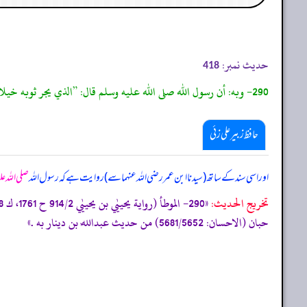
حدیث نمبر:
418
290- وبه: أن رسول الله صلى الله عليه وسلم قال: ”الذي يجر ثوبه خيلاء لا ينظر الله إليه يوم القيامة.
حافظ زبیر علی زئی
اور اسی سند کے ساتھ (سیدنا ابن عمر رضی اللہ عنہما سے) روایت ہے کہ رسول اللہ
صلی اللہ ع
تخریج الحدیث:
حبان (الاحسان: 5681/5652) من حديث عبداللٰه بن دينار به .»