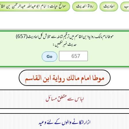
اب
احادیث
رواۃ الحدیث
سوانح حیات: امام ابوعبداللہ عبدالرحمٰن بن القا
موطا امام مالك رواية ابن القاسم میں ترقیم شاملہ سے تلاش کل احادیث (657)
حدیث نمبر لکھیں:
موطا امام مالك رواية ابن القاسم
لباس سے متعلق مسائل
ازار لٹکانے والوں کے لئے وعید