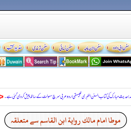
للہ! حدیث مبارک کی کتاب السنن الكبرى للبيهقي اردو عربی سرچ سہولت کے ساتھ پیش کر دی گئی ہے۔
موطا امام مالك رواية ابن القاسم سے متعلقہ