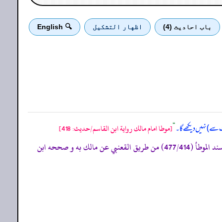
باب احادیث (4)
اظهار التشكيل
🔍 English
ت سے) نہیں دیکھے گا۔
“
[موطا امام مالك رواية ابن القاسم/حدیث: 418]
«290- الموطأ (رواية يحييٰي بن يحييٰي 914/2 ح 1761، ك 48 ب 5 ح 9) التمهيد 117/17، الاستذكار: 1693، و أخرجه ابوالقاسم الجوهري فى مسند الموطأ (477/414) من طريق القعنبي عن مالك به و صححه ابن