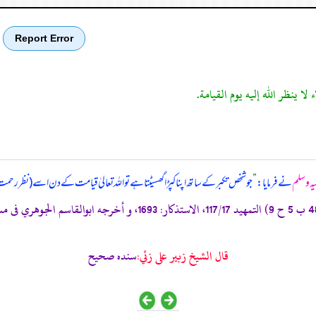
Report Error
لیہ وسلم
نے فرمایا:
”
جو شخص تکبر کے ساتھ اپنا کپڑا گھسیٹتا ہے تو اللہ تعالیٰ قیامت کے دن اسے (نظر رحم
قال الشيخ زبير على زئي:
سنده صحيح