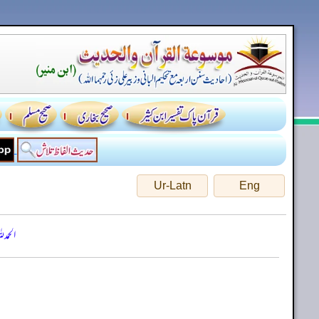
Ur-Latn
Eng
الحمد