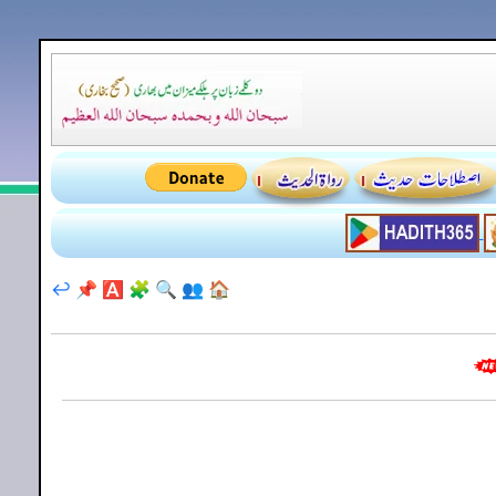
↩️
📌
🅰️
🧩
🔍
👥
🏠