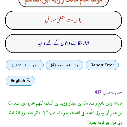
لباس سے متعلق مسائل
ازار لٹکانے والوں کے لئے وعید
Report Error
باب احادیث (4)
اظهار التشكيل
🔍 English
حدیث نمبر:
417
165- وعن نافع وعبد الله بن دينار وزيد بن أسلم، كلهم يخبره عن عبد الله
بن عمر أن رسول الله صلى الله عليه وسلم قال: ”لا ينظر الله يوم القيامة
إلى من جر ثوبه بطرا.“