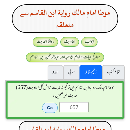
موطا امام مالك رواية ابن القاسم سے
متعلقہ
ابواب
احادیث
رواۃ الحدیث
سوانح حیات: امام ابوعبداللہ عبدالرحمٰن بن القاسم
تمام کتب
ترقیم شاملہ
عربی
اردو
موطا امام مالك رواية ابن القاسم میں ترقیم شاملہ سے تلاش کل احادیث (657)
حدیث نمبر لکھیں:
موطا امام مالك رواية ابن القاسم