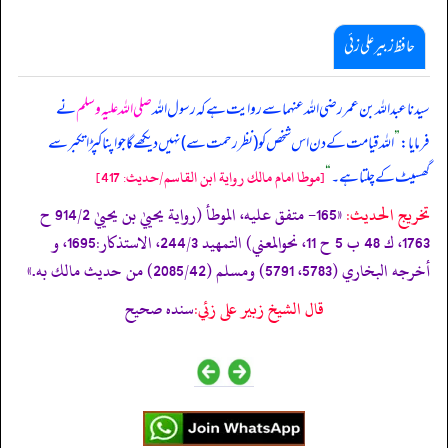
حافظ زبیر علی زئی
سیدنا عبداللہ بن عمر رضی اللہ عنہما سے روایت ہے کہ رسول اللہ
صلی اللہ علیہ وسلم
نے
فرمایا:
”
اللہ قیامت کے دن اس شخص کو (نظر رحمت سے) نہیں دیکھے گا جو اپنا کپڑا تکبر سے
گھسیٹ کے چلتا ہے۔
“
[موطا امام مالك رواية ابن القاسم/حدیث: 417]
تخریج الحدیث:
«165- متفق عليه، الموطأ (رواية يحييٰ بن يحييٰ 914/2 ح
1763، ك 48 ب 5 ح 11، نحوالمعني) التمهيد 244/3، الاستذكار:1695، و
أخرجه البخاري (5783، 5791) ومسلم (2085/42) من حديث مالك به.»
قال الشيخ زبير على زئي:
سنده صحيح