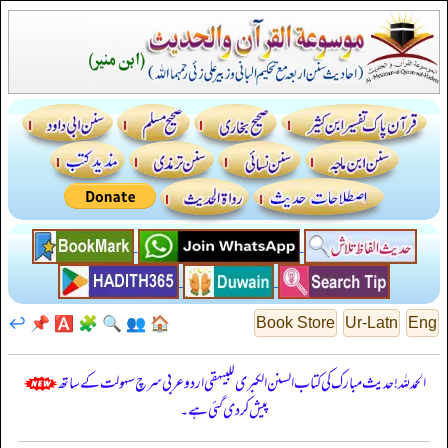
↩️
📌
🅰️
🧩
🔍
👥
🏠
Book Store
Ur-Latn
Eng
الحمدللہ! حدیث مبارک کی کتاب السنن الكبرى للبيهقي اردو عربی سرچ سہولت کے ساتھ
پیش کر دی گئی ہے۔