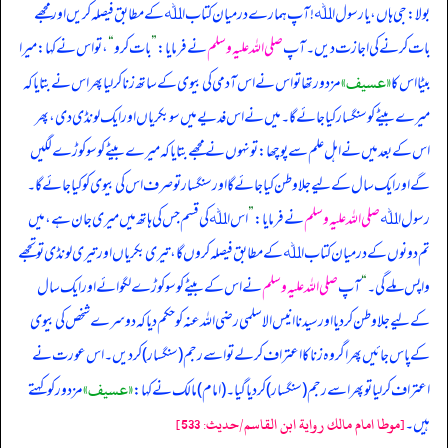
بولا: جی ہاں، یا رسول اﷲ! آپ ہمارے درمیان کتاب اﷲ کے مطابق فیصلہ کریں اور مجھے
بات کرنے کی اجازت دیں۔ آپ
صلی اللہ علیہ وسلم
نے فرمایا:
”
بات کرو
“
، تو اس نے کہا: میرا
«عسيف»
بیٹا اس کا
مزدور تھا تو اس نے اس آدمی کی بیوی کے ساتھ زنا کر لیا پھر اس نے بتایا کہ
میرے بیٹے کو سنگسار کیا جائے گا۔ میں نے اس فدیے میں سو بکریا ں اور ایک لونڈی دی، پھر
اس کے بعد میں نے اہل علم سے پوچھا: تو نہوں نے مجھے بتایا کہ میرے بیٹے کو سو کوڑے لگیں
گے اور ایک سال کے لیے جلا وطن کیا جائے گا اور سنگسار تو صرف اس کی بیوی کو کیا جائے گا۔
رسول اﷲ
صلی اللہ علیہ وسلم
نے فرمایا:
”
اس اﷲ کی قسم جس کی ہاتھ میں میری جان ہے، میں
تم دونوں کے درمیان کتاب اﷲ کے مطابق فیصلہ کروں گا، تیری بکریاں اور تیری لونڈی تو تجھے
واپس ملے گی۔
“
آپ
صلی اللہ علیہ وسلم
نے اس کے بیٹے کو سو کوڑے لگوائے اور ایک سال
کے لیے جلا وطن کر دیا اور سیدنا انیس الاسلمی رضی اللہ عنہ کو حکم دیا کہ دوسرے شخص کی بیوی
کے پاس جائیں پھر اگر وہ زنا کا اعتراف کر لے تو اسے رجم (سنگسار) کر دیں۔ اس عورت نے
«عسيف»
اعتراف کر لیا تو پھر اسے رجم (سنگسار) کر دیا گیا۔ (اما م) مالک نے کہا:
مزدور کو کہتے
ہیں۔
[موطا امام مالك رواية ابن القاسم/حدیث: 533]