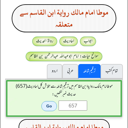
موطا امام مالك رواية ابن القاسم سے
متعلقہ
ابواب
احادیث
رواۃ الحدیث
سوانح حیات: امام ابوعبداللہ عبدالرحمٰن بن القاسم
تمام کتب
ترقیم شاملہ
عربی
اردو
موطا امام مالك رواية ابن القاسم میں ترقیم شاملہ سے تلاش کل احادیث (657)
حدیث نمبر لکھیں:
موطا امام مالك رواية ابن القاسم