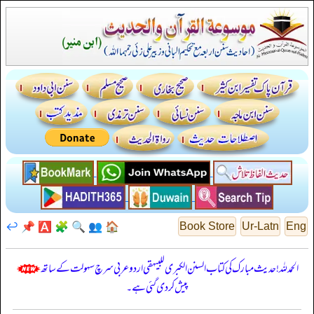
↩️
📌
🅰️
🧩
🔍
👥
🏠
Book Store
Ur-Latn
Eng
الحمدللہ! حدیث مبارک کی کتاب السنن الكبرى للبيهقي اردو عربی سرچ سہولت کے ساتھ
پیش کر دی گئی ہے۔