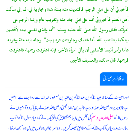
فأخبرني أن على ابني الرجم، فافتديت منه بمئة شاة وبجارية لي، ثم إني سألت
أهل العلم فأخبروني أنما على ابني جلد مئة وتغريب عام وإنما الرجم على
امرأته. فقال رسول الله صلى الله عليه وسلم: ”أما والذي نفسي بيده لأقضين
بينكما بكتاب الله. أما غنمك وجاريتك فرد إليك“. وجلد ابنه مئة وغربه
عاما وأمر أنيسا الأسلمي أن يأتي امرأة الآخر، فإنه اعترفت رجمها، فاعترفت
فرجمها. قال مالك: والعسيف الأجير.
حافظ زبیر علی زئی
اور اسی سند کے ساتھ عبید اﷲ بن عبداﷲ بن عتبہ بن مسعود رحمہ اللہ سے روایت ہے، انہیں
سیدنا ابوہریرہ رضی اللہ عنہ اور سیدنا زید بن خالد الجہنی رضی اللہ عنہ نے بتایا کہ دو آدمیوں نے
رسول اﷲ
صلی اللہ علیہ وسلم
کی مجلس میں اپنا جھگڑا پیش کیا تو ایک نے کہا: یا رسول اﷲ! آپ
ہمارے درمیان کتاب اﷲ کے مطابق فیصلہ کریں۔ دوسرا جو ان دونوں میں زیادہ سمجھدار تھا،