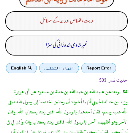
دیت، قصاص اور حد کے مسائل
غیر شادی شدہ زانی کی سزا
Report Error
اظهار التشكيل
🔍 English
حدیث نمبر:
533
54- وبه: عن عبيد الله بن عبد الله بن عتبة بن مسعود عن أبى هريرة
وزيد بن خا لد الجهني أنهما أخبراه: أن رجلين اختصما إلى رسول الله صلى
الله عليه وسلم، فقال أحدهما: يا رسول الله، اقض بيننا بكتاب الله. وقال
الآخر وهو أفقههما: أجل يا رسول الله، فاقض بيننا بكتاب والله وأذن لي فى
أن أتكلم. فقال: ”تكلم“ فقال: إن ابني كان عسيفا على هذا فزنا بامرأته