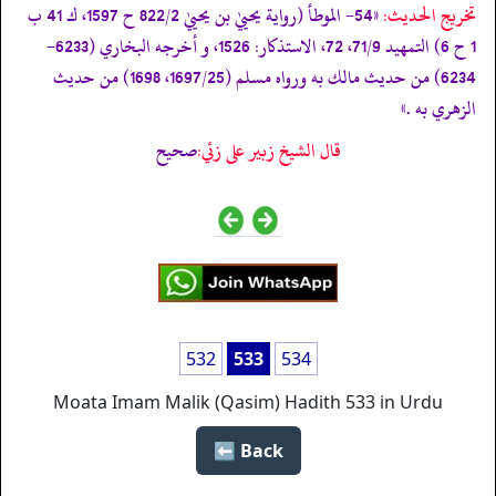
تخریج الحدیث:
«54- الموطأ (رواية يحييٰ بن يحييٰ 822/2 ح 1597، ك 41 ب
1 ح 6) التمهيد 71/9، 72، الاستذكار: 1526، و أخرجه البخاري (6233-
6234) من حديث مالك به ورواه مسلم (1697/25، 1698) من حديث
الزهري به .»
قال الشيخ زبير على زئي:
صحيح
532
533
534
Moata Imam Malik (Qasim) Hadith 533 in Urdu
Back ⬅️