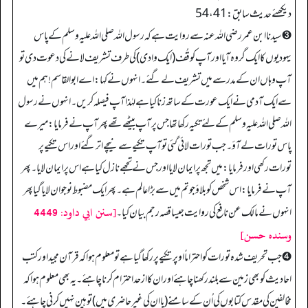
دیکھئے حدیث سابق: 41، 54
➌ سیدنا ابن عمر رضی اللہ عنہ سے روایت ہے کہ رسول اللہ صلی اللہ علیہ وسلم کے پاس
یہودیوں کا ایک گروہ آیا اور آپ کو قُف (ایک وادی) کی طرف تشریف لانے کی دعوت دی تو
آپ وہاں ان کے مدرسے میں تشریف لے گئے۔ انہوں نے کہا: اے ابوالقاسم! ہم میں
سے ایک آدمی نے ایک عورت کے ساتھ زنا کیا ہے لہٰذا آپ فیصلہ کریں۔ انہوں نے رسول
اللہ صلی اللہ علیہ وسلم کے لئے تکیہ رکھا تھا جس پر آپ بیٹھے تھے پھر آپ نے فرمایا: میرے
پاس تورات لے آؤ۔ جب تورات لائی گئی تو آپ تکیے سے نیچے اتر گئے اور اس تکیے پر
تورات رکھی اور فرمایا: میں تجھ پر ایمان لا یا اور جس نے تجھے نازل کیا ہے اس پر ایمان لایا۔ پھر
آپ نے فرمایا: اس شخص کو بلاؤ جو تم میں سے بڑا عالم ہے۔ پھر ایک مضبوط نوجوان لایا گیا پھر
[سنن ابي داود: 4449
انہوں نے مالک عن نافع کی روایت جیسا قصہ رجم بیان کیا۔
وسنده حسن]
➍ جب تحریف شدہ تورات کو احتراماً اوپر تکیے پر رکھا گیا ہے تو معلوم ہوا کہ قرآن مجید اور کتب
احادیث کو بھی زمین سے بلند رکھنا چاہئے اور ان کا ازحد احترام کرنا چاہئے۔ یہ بھی معلوم ہوا کہ
مخالفین کی مقدس کتابوں کی اُن کے سامنے (یا ان کی غیر حاضری میں) توہین نہیں کرنی چاہئے۔