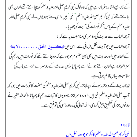
کے ذریعے اشارہ فرما رہے ہیں کہ وہ لوگ نبی کریم صلی اللہ علیہ وسلم کو پہچانتے تھے اور یہ بھی
جانتے تھے کہ نبی کریم صلی اللہ علیہ وسلم
”
امّی
“
ہیں، اسی لئے یہودیوں نے نبی کریم صلی اللہ
علیہ وسلم کے پاس آ کر تورات کی آیت کو چھپایا۔
ترجمہ الباب سے حدیث کی دوسری مناسبت یہ ہے کہ:
«يكتمون الحق . . . . . . . الآية»
ترجمۃ الباب میں جو آیت نقل فرمائی ہے، اس میں
کے الفاظ ہیں اور حدیث میں بھی یہی مفہوم موجود ہے کہ وہ جانتے تھے کہ تورات میں رجم کی
سزا موجود ہے اور جانتے ہوئے اسے چھپا لیا، پس حدیث کے دوسرے جزء سے باب کی
مناسبت یہاں قائم ہوتی ہے۔
لہٰذا حدیث کے دو جزء ہوئے، پہلا جزء نبی کریم صلی اللہ علیہ وسلم کی صفت کا تورات میں ہونا کہ
آپ صلی اللہ علیہ وسلم امّی ہیں، اور دوسرا جزء یہودیوں کا آیات رجم کا چھپانا، الحمدللہ حقیر نے
دونوں جزء کی تطبیق پیش کر دی، اللہ تعالیٰ کی مدد اور اسی کی توفیق سے۔
فائدہ:
نبی کریم صلی اللہ علیہ وسلم کا ذکر موجودہ بائبل میں