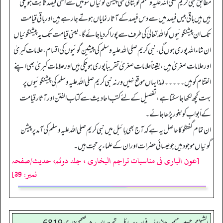
مطابق نبی کریم صلی اللہ علیہ وسلم کو بتائی گئی پیشن گوئیاں سو میں سے اسّی فیصد ثابت ہو چکی
ہیں ہیں باقی بیس فیصد میں سے دس فیصد کے آثار نمایاں ہوتے جا رہے ہیں اور باقی قیامت
تک ان پیشنگوئیوں کو اللہ تعالیٰ کی طرف سے پورا کر دیا جائے گا، یعنی قیامت تک یہ پیشنگوئیاں
ان شاء اللہ پوری ہوں گی، نبی کریم صلی اللہ علیہ وسلم کی پیشین گوئیوں کی اقسام، علامات کبریٰ
اور علامات صغریٰ ہیں، یقیناًً علامات صغریٰ تقریباً پوری ہو چکی ہیں اور علامات کبریٰ بھی اپنے
اختتام کو ہیں۔۔۔۔۔ لہٰذا یہاں موقع نہیں ورنہ نبی کریم صلی اللہ علیہ وسلم کی پیشنگوئیوں پر
بہت کچھ لکھا جا سکتا ہے، تفصیل کے لئے کتب احادیث سے کتاب الفتن اور آثار قیامت
کے أبواب کو بغور پڑھا جائے۔
ان تمام گفتگو کا حاصل یہ ہے کہ آج بھی بائبل میں نبی کریم صلی اللہ علیہ وسلم کی آمد پر پیشن
گوئیاں موجود ہیں جو عیسائی حضرات اور ان کے علماء پر حجت ہیں۔
[عون الباری فی مناسبات تراجم البخاری ، جلد دوئم، حدیث/صفحہ
نمبر: 39]