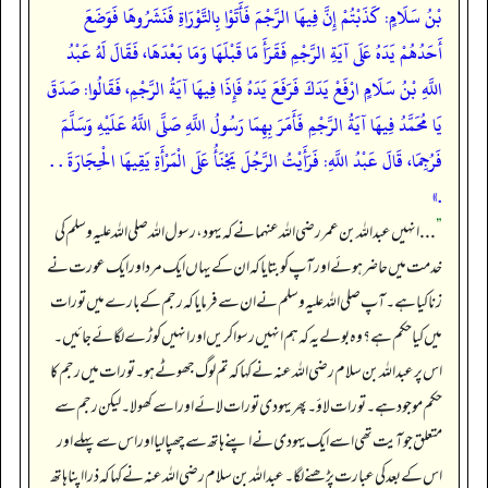
بْنُ سَلَامٍ: كَذَبْتُمْ إِنَّ فِيهَا الرَّجْمَ فَأَتَوْا بِالتَّوْرَاةِ فَنَشَرُوهَا فَوَضَعَ
أَحَدُهُمْ يَدَهُ عَلَى آيَةِ الرَّجْمِ فَقَرَأَ مَا قَبْلَهَا وَمَا بَعْدَهَا، فَقَالَ لَهُ عَبْدُ
اللَّهِ بْنُ سَلَامٍ ارْفَعْ يَدَكَ فَرَفَعَ يَدَهُ فَإِذَا فِيهَا آيَةُ الرَّجْمِ، فَقَالُوا: صَدَقَ
يَا مُحَمَّدُ فِيهَا آيَةُ الرَّجْمِ فَأَمَرَ بِهِمَا رَسُولُ اللَّهِ صَلَّى اللَّهُ عَلَيْهِ وَسَلَّمَ
فَرُجِمَا، قَالَ عَبْدُ اللَّهِ: فَرَأَيْتُ الرَّجُلَ يَجْنَأُ عَلَى الْمَرْأَةِ يَقِيهَا الْحِجَارَةَ . .
.»
”
. . . انہیں عبداللہ بن عمر رضی اللہ عنہما نے کہ یہود، رسول اللہ صلی اللہ علیہ وسلم کی
خدمت میں حاضر ہوئے اور آپ کو بتایا کہ ان کے یہاں ایک مرد اور ایک عورت نے
زنا کیا ہے۔ آپ صلی اللہ علیہ وسلم نے ان سے فرمایا کہ رجم کے بارے میں تورات
میں کیا حکم ہے؟ وہ بولے یہ کہ ہم انہیں رسوا کریں اور انہیں کوڑے لگائے جائیں۔
اس پر عبداللہ بن سلام رضی اللہ عنہ نے کہا کہ تم لوگ جھوٹے ہو۔ تورات میں رجم کا
حکم موجود ہے۔ تورات لاؤ۔ پھر یہودی تورات لائے اور اسے کھولا۔ لیکن رجم سے
متعلق جو آیت تھی اسے ایک یہودی نے اپنے ہاتھ سے چھپا لیا اور اس سے پہلے اور
اس کے بعد کی عبارت پڑھنے لگا۔ عبداللہ بن سلام رضی اللہ عنہ نے کہا کہ ذرا اپنا ہاتھ