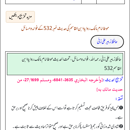
مزید تخریج دیکھیں
موطا امام مالک روایۃ ابن القاسم کی حدیث نمبر 532 کے فوائد و مسائل
حافظ زبیر علی زئی
حافظ زبير على زئي رحمه الله، فوائد و مسائل، تحت الحديث موطا امام مالك رواية ابن
القاسم 532
[وأخرجه البخاري 3635، 6841، ومسلم 27/1699، من
تخریج الحدیث:
حديث مالك به]
تفقہ:
➊ جس چیز کو فریق مخالف حجت تسلیم کرتا ہے تو اسے اس کے خلاف پیش کرنا صحیح اور برحق
ہے۔
➋ شادی شدہ زانی کو رجم (سنگسار) کرنا برحق ہے اور صحیح متواتر احادیث سے ثابت ہے۔