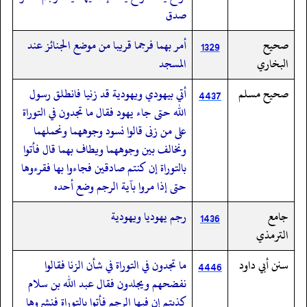
صدق
صحيح
أمر بهما فرجما قريبا من موضع الجنائز عند
1329
البخاري
المسجد
صحيح مسلم
أتي بيهودي ويهودية قد زنيا فانطلق رسول
4437
الله حتى جاء يهود فقال ما تجدون في التوراة
على من زنى قالوا نسود وجوههما ونحملهما
ونخالف بين وجوههما ويطاف بهما قال فأتوا
بالتوراة إن كنتم صادقين فجاءوا بها فقرءوها
حتى إذا مروا بآية الرجم وضع أحده
جامع
رجم يهوديا ويهودية
1436
الترمذي
سنن أبي داود
ما تجدون في التوراة في شأن الزنا فقالوا
4446
نفضحهم ويجلدون فقال عبد الله بن سلام
كذبتم إن فيها الرجم فأتوا بالتوراة فنشروها