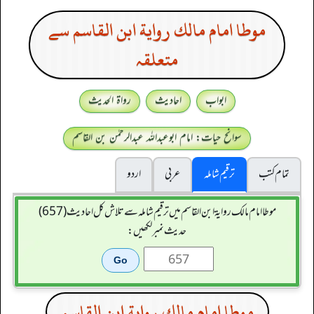
موطا امام مالك رواية ابن القاسم سے
متعلقہ
ابواب
احادیث
رواۃ الحدیث
سوانح حیات: امام ابوعبداللہ عبدالرحمٰن بن القاسم
تمام کتب
ترقیم شاملہ
عربی
اردو
موطا امام مالك رواية ابن القاسم میں ترقیم شاملہ سے تلاش کل احادیث (657)
حدیث نمبر لکھیں:
موطا امام مالك رواية ابن القاسم