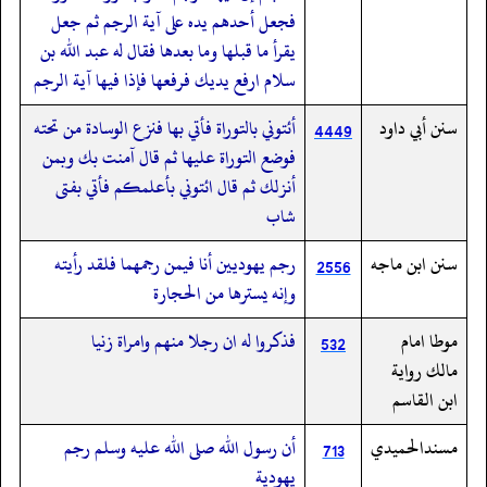
فجعل أحدهم يده على آية الرجم ثم جعل
يقرأ ما قبلها وما بعدها فقال له عبد الله بن
سلام ارفع يديك فرفعها فإذا فيها آية الرجم
سنن أبي داود
أئتوني بالتوراة فأتي بها فنزع الوسادة من تحته
4449
فوضع التوراة عليها ثم قال آمنت بك وبمن
أنزلك ثم قال ائتوني بأعلمكم فأتي بفتى
شاب
سنن ابن ماجه
رجم يهوديين أنا فيمن رجمهما فلقد رأيته
2556
وإنه يسترها من الحجارة
موطا امام
فذكروا له ان رجلا منهم وامراة زنيا
532
مالك رواية
ابن القاسم
مسندالحميدي
أن رسول الله صلى الله عليه وسلم رجم
713
يهودية