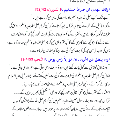
وسلم کے بارے میں فرمایا گیا ہے:
«وانك لتهدي الى صراط مستقيم .»
[الشوريٰ: 52/42]
”
بےشک آپ صلی اللہ علیہ وسلم راہ راست کی رہبری کر رہے ہیں۔
“
مذکورہ بائبل کے فقرے کی تائید قرآن مجید کرتا ہے کہ نبی کریم صلی اللہ علیہ وسلم راہ حق کی
طرف لوگوں کو بلاتے ہیں، فقرے کی تیسری بشارت کی طرف غور کیجئے کہ
”
وہ اپنی طرف
سے نہ کہے گا، جو کچھ سنے گا وہی کہے گا
“
یہ فقرہ بھی نبی کریم صلی اللہ علیہ وسلم پر صادر آتا ہے،
جس کی تائید قرآن مجید کی آیت بھی کرتی ہے، چنانچہ اللہ تعالیٰ فرماتا ہے:
«وما ينطق عن الهوٰي . اِن هوَ اِلاّ وَحي يوحيٰ .»
[النجم: 3،4/53]
”
اور نہ اپنی خواہش سے کوئی بات کہتے ہیں، وہ تو صرف وحی ہوتی ہے، جو اتاری جاتی ہے۔
“
لہٰذا نبی کریم صلی اللہ علیہ وسلم اپنی طرف سے کوئی بات نہیں کہتے تھے، جو جبرئیل علیہ السلام
وحی لے کر آتے،، نبی کریم صلی اللہ علیہ وسلم اسے اپنی امت تک پہنچا دیتے۔
استثناء کے فقرے کی چوتھی نشانی پر غور کیجئے کہ وہ نبی مستقبل کی خبریں دیں گے۔۔۔
قرآن مجید اور احادیث رسول صلی اللہ علیہ وسلم میں نبی کریم صلی اللہ نے جو پیشن گوئیاں
قیامت تک کے لئے کی ہیں، وہان گنت مقامات پر موجود ہیں، ہمارے ناقص مطالعہ کے