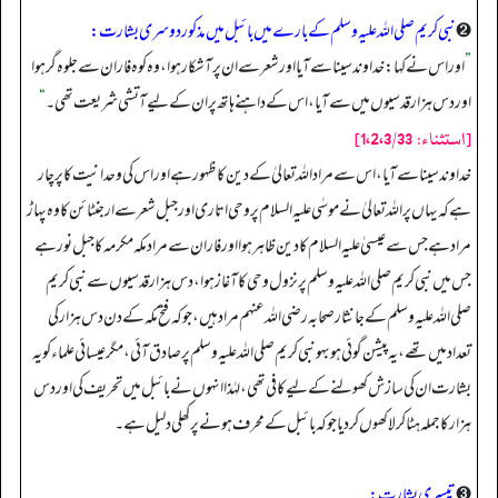
➋
نبی کریم صلی اللہ علیہ وسلم کے بارے میں بائبل میں مذکور دوسری بشارت:
”
اور اس نے کہا: خداوند سینا سے آیا اور شعر سے ان پر آشکار ہوا، وہ کوہ فاران سے جلوہ گر ہوا
اور دس ہزار قدسیوں میں سے آیا، اس کے داہنے ہاتھ پر ان کے لیے آتشی شریعت تھی۔
“
[استثناء: 1،2،3/33]
خداوند سینا سے آیا، اس سے مراد اللہ تعالیٰ کے دین کا ظہور ہے اور اس کی وحدانیت کا پرچار
ہے کہ یہاں پر اللہ تعالیٰ نے موسٰی علیہ السلام پر وحی اتاری اور جبل شعر سے ارجنٹائن کا وہ پہاڑ
مراد ہے جس سے عیسیٰ علیہ السلام کا دین ظاہر ہوا اور فاران سے مراد مکہ مکرمہ کا جبل نور ہے
جس میں نبی کریم صلی اللہ علیہ وسلم پر نزول وحی کا آغاز ہوا، دس ہزار قدسیوں سے نبی کریم
صلی اللہ علیہ وسلم کے جانثار صحابہ رضی اللہ عنہم مراد ہیں، جو کہ فتح مکہ کے دن دس ہزار کی
تعداد میں تھے، یہ پیشن گوئی ہوبہو نبی کریم صلی اللہ علیہ وسلم پر صادق آئی، مگر عیسائی علماء کو یہ
بشارت ان کی سازش کھولنے کے لیے کافی تھی، لہٰذا انہوں نے بائبل میں تحریف کی اور دس
ہزار کا جملہ ہٹا کر لاکھوں کر دیا جو کہ بائبل کے محرف ہونے پر کھلی دلیل ہے۔
➌
تیسری بشارت: