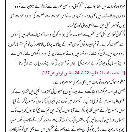
موجودہ تورات میں لکھا ہوا ہے کہ
”
اگر کوئی مرد کسی عورت سے زنا کرتے پکڑا جائے تو وہ
دونوں مار ڈالے جائیں یعنی وہ مرد بھی جس نے اس عورت سے صحبت کی اور وہ عورت بھی۔
یوں تو اسرائیل میں سے ایسی برائی کو دفع کرنا۔
اگر کوئی کنواری لڑکی کسی شخص سے منسوب ہوگئی ہو اور کوئی دوسرا آدمی اُسے شہر میں پاکر اُس
سے صحبت کرے۔ تو تم ان دونوں کو اُس شہر کے پھاٹک پر نکال لانا اور اُن کو تم سنگسار کردینا
کہ وہ مرجائیں۔ لڑکی کو اسلئے کہ وہ شہر میں ہوتے ہوئے نہ چلائی اور مرد کو اس لئے کہ اس نے
اپنے ہمسایہ کی بیوی کو بے حرمت کیا۔ یوں تو ایسی برائی کو اپنے درمیان سے دفع کرنا۔
“
[استثناء باب 21 فقره: 22 تا 24، بائبل اردو ص187]
معلوم ہوا کہ موجودہ تورات میں بھی رجم کی سزا موجود ہے۔
عیسیٰ علیہ السلام کو خدا کا بیٹا کہنے والے عیسائیوں پولسیوں کی محترف انجیل میں لکھا ہوا ہے کہ
عیسیٰ علیہ السلام نے فرمایا:
”
یہ نہ سمجھو کہ میں توریت یا نبیوں کی کتابوں کو منسوخ کرنے آیا
ہوں۔ منسوخ کرنے نہیں بلکہ پُورا کرنے آیا ہوں۔ کیونکہ میں تم سے سچ کہتا ہوں کہ جب تک
آسمان اور زمین ٹل نہ جائیں ایک نقطہ یا ایک شوشہ توریت سے ہرگز نہ ٹلے گا جب تک سب
کچھ پورا نہ ہوجائے۔ پس جو کوئی ان چھوٹے سے چھوٹے حکموں میں سے بھی کسی کو توڑیگا اور