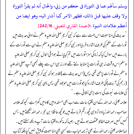
وسلم سألهم عما فى التوراة فى حكم من زني، والحال أنه لم يقرأ التوراة
ولا وقف عليها قبل ذالك، فظهر الامر كما أشار اليه، وهو ايضا من
أعظم علامات النبوة .»
[عمدة القاري للعيني: 242/16]
”
حدیث کی مناسبت اس جہت سے ہے کہ نبی کریم صلی اللہ علیہ وسلم نے اپنی حدیث میں
تورات کے حکم کی طرف اشارہ فرمایا اور نبی کریم صلی اللہ علیہ وسلم نے ان سے تورات کے
بارے میں سوال کیا کہ زنا کی سزا تورات میں تم کیا پاتے ہو؟ فی الحال نبی کریم صلی اللہ علیہ
وسلم اس وقت نہ ہی تورات پڑھنا جانتے تھے اور نہ ہی اس سے پہلے کبھی آپ صلی اللہ علیہ
وسلم نے تورات پڑھی تھی، پس (اس حدیث سے) ظاہر ہوا کہ نبی کریم صلی اللہ علیہ وسلم نے
(رجم کی آیت) کی طرف اشارہ کیا جو تورات میں موجود تھی، پس یہی نبی کریم صلی اللہ علیہ وسلم
کی علامات نبوت کی بہت بڑی نشانی ہے۔
“
علامہ عینی رحمہ اللہ کے ان اقتباسات سے اب بھی مسئلہ وہیں کا وہیں کھڑا ہے، کیونکہ علامہ
صاحب رحمہ اللہ زیادہ تر وہی کچھ رقم فرماتے ہیں جو کچھ حافظ ابن حجر رحمہ اللہ لکھتے ہیں، بس
کہیں کہیں صرف الفاظ مختلف ہوتے ہیں، جیسا کہ مذکورہ اقتباسات آپ دیکھ سکتے ہیں۔
لہٰذا علامہ عینی رحمہ اللہ نے بھی ترجمہ الباب سے کسی بھی مناسبت کو پیش نہیں کیا بلکہ کتاب