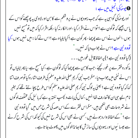
➊
یوحنا کی انجیل میں ہے:
”
اور یوحنا کی گواہی یہ ہے کہ جب یہودیوں نے یروشلم سے کاہن اور لاوی یہ پوچھنے کو اس کے
پاس بھیجے کہ تو کون ہے؟ تو اس نے اقرار کیا، اور انکار نہ کیا، بلکہ اقرار کیا کہ میں تو مسیح نہیں
ہوں، انہوں نے اس سے پوچھا، پھر کون ہے؟ کیا ایلیاہ ہے؟ اس نے کہا: میں نہیں ہوں،
کیا
تو وہ نبی ہے؟
اس نے جواب دیا کہ نہیں۔
“
(کیا تو وہ نبی ہے؟) یہ الفاظ قابل غور ہیں۔۔۔
مذکورہ فقرے پر غور کیجئے، جب کاہن سے پوچھا گیا کہ تو کون ہے، کیا مسیح ہے، یا پھر ایلیاں تو
اس نے نفی میں جواب دیا، مگر جب نبی کریم صلی اللہ علیہ وسلم کی طرف اشارہ کیا تو صرف اتنا
کہا کہ کیا تو وہ نبی ہے؟ یعنی یہ لوگ نبی کریم صلی اللہ علیہ وسلم کو اس طرح پہچانتے تھے کہ بغیر
نام لیے ہی ان کا تعارف تھا انہیں، کمال کی بات دلچسپ نکتہ یہ ہے کہ بائبل کی مختلف لوگوں
نے شروحات بھی لکھی ہیں، مگر اس فقرے کے اس حصہ کی شرح جس میں
”
کیا تو وہ نبی
ہے؟
“
کے الفاظ وارد ہوئے ہیں، کسی نے بھی اس کی شرح نہیں کی کیونکہ اس کی شرح کرنے
سے عیسائیوں اور یہودیوں کی سازش کا بھانڈا لوگوں میں پھوٹ جاتا ہے۔