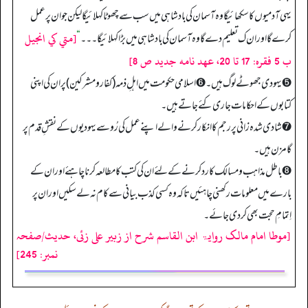
یہی آدمیوں کا سکھائیگا وہ آسمان کی بادشاہی میں سب سے چھوٹا کہلائیگا لیکن جوان پر عمل
[متي كي انجيل
کرے گا اور ان ک تعلیم دے گا وہ آسمان کی بادشاہی میں بڑا کہلائیگا۔۔۔
“
ب 5 فقره: 17 تا 20، عهد نامه جديد ص 8]
➎ یہودی جھوٹے لوگ ہیں۔ ➏ اسلامی حکومت میں اہلِ ذمہ (کفار ومشرکین) پر ان کی اپنی
کتابوں کے احکامات جاری کئے جاتے ہیں۔
➐ شادی شدہ زانی پر رجم کا انکار کرنے والے اپنے عمل کی رُو سے یہودیوں کے نقشِ قدم پر
گامزن ہیں۔
➑ باطل مذاہب ومسالک کا رد کرنے کے لئے ان کی کتب کا مطالعہ کرنا چاہئے اور ان کے
بارے میں معلومات رکھنی چاہئیں تاکہ وہ کسی کذب بیانی سے کام نہ لے سکیں اور ان پر
اِتمامِ حجت بھی کردی جائے۔
[موطا امام مالک روایۃ ابن القاسم شرح از زبیر علی زئی، حدیث/صفحہ
نمبر: 245]