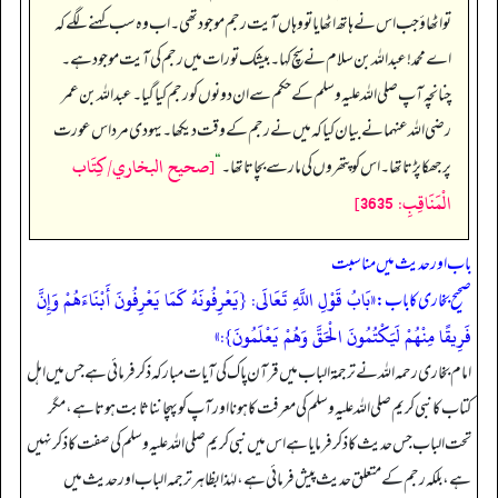
تو اٹھاؤ جب اس نے ہاتھ اٹھایا تو وہاں آیت رجم موجود تھی۔ اب وہ سب کہنے لگے کہ
اے محمد! عبداللہ بن سلام نے سچ کہا۔ بیشک تورات میں رجم کی آیت موجود ہے۔
چنانچہ آپ صلی اللہ علیہ وسلم کے حکم سے ان دونوں کو رجم کیا گیا۔ عبداللہ بن عمر
رضی اللہ عنہما نے بیان کیا کہ میں نے رجم کے وقت دیکھا۔ یہودی مرد اس عورت
[صحيح البخاري/كِتَاب
پر جھکا پڑتا تھا۔ اس کو پتھروں کی مار سے بچاتا تھا۔
“
الْمَنَاقِبِ: 3635]
باب اور حدیث میں مناسبت
«بَابُ قَوْلِ اللَّهِ تَعَالَى: {يَعْرِفُونَهُ كَمَا يَعْرِفُونَ أَبْنَاءَهُمْ وَإِنَّ
صحیح بخاری کا باب:
فَرِيقًا مِنْهُمْ لَيَكْتُمُونَ الْحَقَّ وَهُمْ يَعْلَمُونَ}:»
امام بخاری رحمہ اللہ نے ترجمۃ الباب میں قرآن پاک کی آیات مبارکہ ذکر فرمائی ہے جس میں اہل
کتاب کا نبی کریم صلی اللہ علیہ وسلم کی معرفت کا ہونا اور آپ کو پہچاننا ثابت ہوتا ہے، مگر
تحت الباب جس حدیث کا ذکر فرمایا ہے اس میں نبی کریم صلی اللہ علیہ وسلم کی صفت کا ذکر نہیں
ہے، بلکہ رجم کے متعلق حدیث پیش فرمائی ہے، لہٰذا بظاہر ترجمہ الباب اور حدیث میں