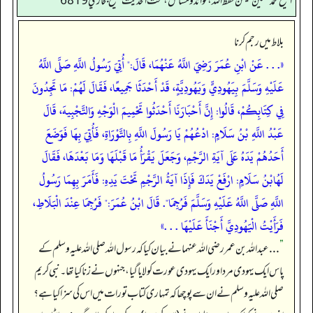
الشيخ محمد حسين ميمن حفظ الله، فوائد و مسائل، تحت الحديث صحيح بخاري 6819
بلاط میں رجم کرنا
«. . . عَنْ ابْنِ عُمَرَ رَضِيَ اللَّهُ عَنْهُمَا، قَالَ:" أُتِيَ رَسُولُ اللَّهِ صَلَّى اللَّهُ
عَلَيْهِ وَسَلَّمَ بِيَهُودِيٍّ وَيَهُودِيَّةٍ، قَدْ أَحْدَثَا جَمِيعًا، فَقَالَ لَهُمْ: مَا تَجِدُونَ
فِي كِتَابِكُمْ، قَالُوا: إِنَّ أَحْبَارَنَا أَحْدَثُوا تَحْمِيمَ الْوَجْهِ وَالتَّجْبِيهَ، قَالَ
عَبْدُ اللَّهِ بْنُ سَلَامٍ: ادْعُهُمْ يَا رَسُولَ اللَّهِ بِالتَّوْرَاةِ، فَأُتِيَ بِهَا فَوَضَعَ
أَحَدُهُمْ يَدَهُ عَلَى آيَةِ الرَّجْمِ، وَجَعَلَ يَقْرَأُ مَا قَبْلَهَا وَمَا بَعْدَهَا، فَقَالَ
لَهُابْنُ سَلَامٍ: ارْفَعْ يَدَكَ فَإِذَا آيَةُ الرَّجْمِ تَحْتَ يَدِهِ: فَأَمَرَ بِهِمَا رَسُولُ
اللَّهِ صَلَّى اللَّهُ عَلَيْهِ وَسَلَّمَ فَرُجِمَا". قَالَ ابْنُ عُمَرَ:" فَرُجِمَا عِنْدَ الْبَلَاطِ،
فَرَأَيْتُ الْيَهُودِيَّ أَجْنَأَ عَلَيْهَا . . .»
”
. . . عبداللہ بن عمر رضی اللہ عنہما نے بیان کیا کہ رسول اللہ صلی اللہ علیہ وسلم کے
پاس ایک یہودی مرد اور ایک یہودی عورت کو لایا گیا، جنہوں نے زنا کیا تھا۔ نبی کریم
صلی اللہ علیہ وسلم نے ان سے پوچھا کہ تمہاری کتاب تورات میں اس کی سزا کیا ہے؟