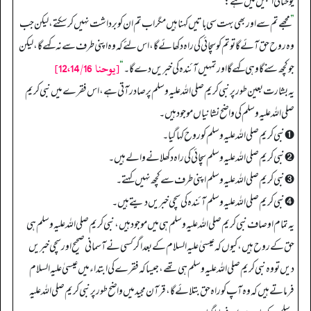
یوحنا کی انجیل میں ہے:
”
مجھے تم سے اور بھی بہت سی باتیں کہنا ہیں مگر اب تم ان کو برداشت نہیں کر سکتے، لیکن جب
وہ روح حق آئے گا تو تم کو سچائی کی راہ دکھائے گا، اس لئے کہ وہ اپنی طرف سے نہ کہے گا، لیکن
[يوحنا 12،14/16]
جو کچھ سنے گا وہی کہے گا اور تمہیں آئندہ کی خبریں دے گا۔
“
یہ بشارت بعین طور پر نبی کریم صلی اللہ علیہ وسلم پر صادر آتی ہے، اس فقرے میں نبی کریم
صلی اللہ علیہ وسلم کی واضح نشانیاں موجود ہیں۔
➊ نبی کریم صلی اللہ علیہ وسلم کو روح کہا گیا۔
➋ نبی کریم صلی اللہ علیہ وسلم سچائی کی راہ دکھلانے والے ہیں۔
➌ نبی کریم صلی اللہ علیہ وسلم اپنی طرف سے کچھ نہیں کہتے۔
➍ نبی کریم صلی اللہ علیہ وسلم آئندہ کی سچی خبریں دیتے ہیں۔
یہ تمام اوصاف نبی کریم صلی اللہ علیہ وسلم ہی میں موجود ہیں، نبی کریم صلی اللہ علیہ وسلم ہی
حق کے روح ہیں، کیوں کہ عیسیٰ علیہ السلام کے بعد اگر کسی نے آسمانی صحیح اور سچی خبریں
دیں تو وہ نبی کریم صلی اللہ علیہ وسلم ہی تھے، جیسا کہ فقرے کی ابتداء میں عیسیٰ علیہ السلام
فرماتے ہیں کہ وہ آپ کو راہ حق بتلائے گا، قرآن مجید میں واضح طور پر نبی کریم صلی اللہ علیہ