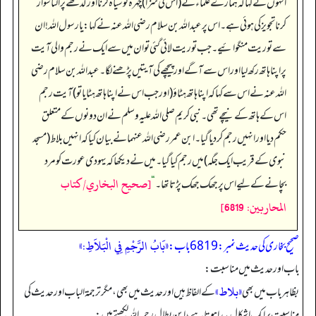
انہوں نے کہا کہ ہمارے علماء نے (اس کی سزا) چہرہ کو سیاہ کرنا اور گدھے پر الٹا سوار
کرنا تجویز کی ہوئی ہے۔ اس پر عبداللہ بن سلام رضی اللہ عنہ نے کہا: یا رسول اللہ! ان
سے توریت منگوائیے۔ جب توریت لائی گئی تو ان میں سے ایک نے رجم والی آیت
پر اپنا ہاتھ رکھ لیا اور اس سے آگے اور پیچھے کی آیتیں پڑھنے لگا۔ عبداللہ بن سلام رضی
اللہ عنہ نے اس سے کہا کہ اپنا ہاتھ ہٹاؤ (اور جب اس نے اپنا ہاتھ ہٹایا تو) آیت رجم
اس کے ہاتھ کے نیچے تھی۔ نبی کریم صلی اللہ علیہ وسلم نے ان دونوں کے متعلق
حکم دیا اور انہیں رجم کر دیا گیا۔ ابن عمر رضی اللہ عنہما نے بیان کیا کہ انہیں بلاط (مسجد
نبوی کے قریب ایک جگہ) میں رجم کیا گیا۔ میں نے دیکھا کہ یہودی عورت کو مرد
[صحيح البخاري/كتاب
بچانے کے لیے اس پر جھک جھک پڑتا تھا۔
“
المحاربين: 6819]
«بَابُ الرَّجْمِ فِي الْبَلاَطِ:»
صحیح بخاری کی حدیث نمبر: 6819 باب:
باب اور حدیث میں مناسبت:
«بلاط»
بظاہر باب میں بھی
کے الفاظ ہیں اور حدیث میں بھی، مگر ترجمۃ الباب اور حدیث کی
مناسبت پر ایک اشکال پیدا ہوتا ہے، ابن بطال رحمہ اللہ لکھتے ہیں: