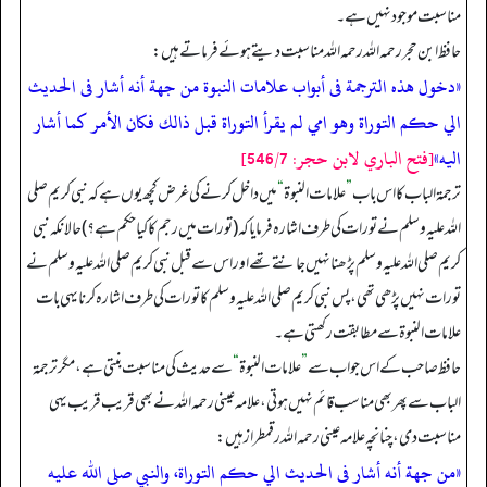
مناسبت موجود نہیں ہے۔
حافظ ابن حجر رحمہ اللہ رحمہ اللہ مناسبت دیتے ہوئے فرماتے ہیں:
«دخول هذه الترجمة فى أبواب علامات النبوة من جهة أنه أشار فى الحديث
الي حكم التوراة وهو امي لم يقرأ التوراة قبل ذالك فكان الأمر كما أشار
اليه»
[فتح الباري لابن حجر: 546/7]
ترجمۃ الباب کا اس باب
”
علامات النبوۃ
“
میں داخل کرنے کی غرض کچھ یوں ہے کہ نبی کریم صلی
اللہ علیہ وسلم نے تورات کی طرف اشارہ فرمایا کہ (تورات میں رجم کا کیا حکم ہے؟) حالانکہ نبی
کریم صلی اللہ علیہ وسلم پڑھنا نہیں جانتے تھے اور اس سے قبل نبی کریم صلی اللہ علیہ وسلم نے
تورات نہیں پڑھی تھی، پس نبی کریم صلی اللہ علیہ وسلم کا تورات کی طرف اشارہ کرنا یہی بات
علامات النبوۃ سے مطابقت رکھتی ہے۔
حافظ صاحب کے اس جواب سے
”
علامات النبوۃ
“
سے حدیث کی مناسبت بنتی ہے، مگر ترجمۃ
الباب سے پھر بھی مناسب قائم نہیں ہوتی، علامہ عینی رحمہ اللہ نے بھی قریب قریب یہی
مناسبت دی، چنانچہ علامہ عینی رحمہ اللہ رقمطراز ہیں:
«من جهة أنه أشار فى الحديث الي حكم التوراة، والنبي صلى الله عليه