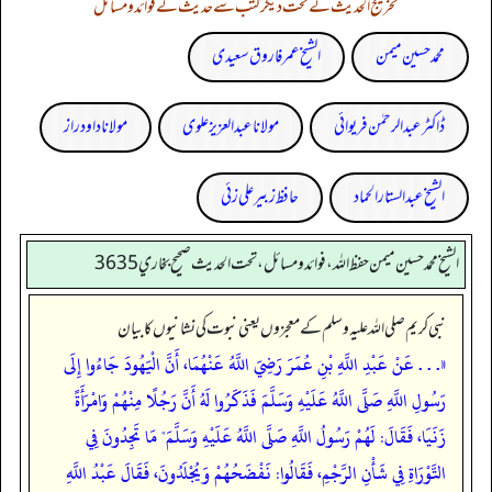
تخریج الحدیث کے تحت دیگر کتب سے حدیث کے فوائد و مسائل
محمد حسین میمن
الشیخ عمر فاروق سعیدی
ڈاکٹر عبدالرحمٰن فریوائی
مولانا عبد العزیز علوی
مولانا داود راز
الشیخ عبدالستار الحماد
حافظ زبیر علی زئی
الشيخ محمد حسين ميمن حفظ الله، فوائد و مسائل، تحت الحديث صحيح بخاري 3635
نبی کریم صلی اللہ علیہ وسلم کے معجزوں یعنی نبوت کی نشانیوں کا بیان
«. . . عَنْ عَبْدِ اللَّهِ بْنِ عُمَرَ رَضِيَ اللَّهُ عَنْهُمَا، أَنَّ الْيَهُودَ جَاءُوا إِلَى
رَسُولِ اللَّهِ صَلَّى اللَّهُ عَلَيْهِ وَسَلَّمَ فَذَكَرُوا لَهُ أَنَّ رَجُلًا مِنْهُمْ وَامْرَأَةً
زَنَيَا، فَقَالَ: لَهُمْ رَسُولُ اللَّهِ صَلَّى اللَّهُ عَلَيْهِ وَسَلَّمَ" مَا تَجِدُونَ فِي
التَّوْرَاةِ فِي شَأْنِ الرَّجْمِ، فَقَالُوا: نَفْضَحُهُمْ وَيُجْلَدُونَ، فَقَالَ عَبْدُ اللَّهِ