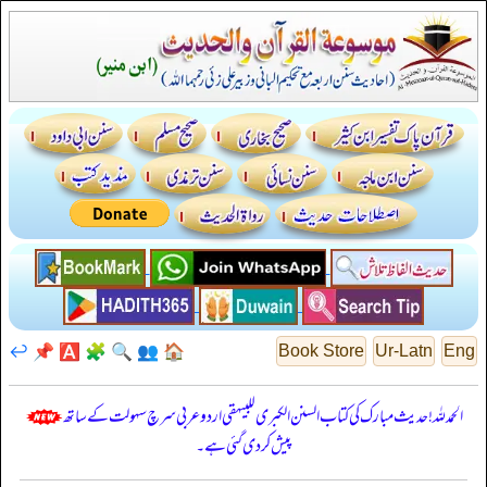
↩️
📌
🅰️
🧩
🔍
👥
🏠
Book Store
Ur-Latn
Eng
الحمدللہ! حدیث مبارک کی کتاب السنن الكبرى للبيهقي اردو عربی سرچ سہولت کے ساتھ
پیش کر دی گئی ہے۔