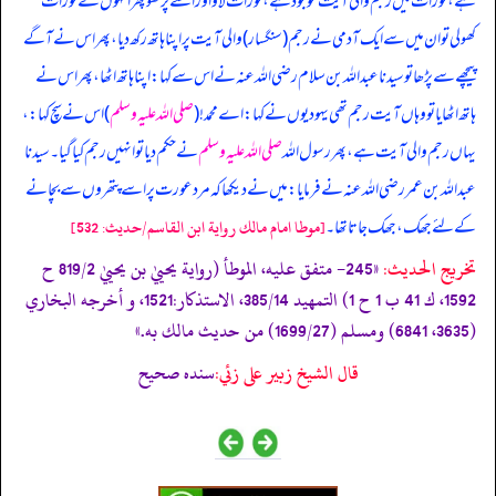
ہے، تورات میں رجم والی آیت موجود ہے، تورات لاؤ اور اسے پڑھو پھر انہوں نے تورات
کھولی تو ان میں سے ایک آدمی نے رجم (سنگسار) والی آیت پر اپنا ہاتھ رکھ دیا، پھر اس نے آگے
پیچھے سے پڑھا تو سیدنا عبداللہ بن سلام رضی اللہ عنہ نے اس سے کہا: اپنا ہاتھ اٹھا، پھر اس نے
ہاتھ اٹھایا تو وہاں آیت رجم تھی یہودیوں نے کہا: اے محمد! (
صلی اللہ علیہ وسلم
) اس نے سچ کہا:،
یہاں رجم والی آیت ہے، پھر رسول اللہ
صلی اللہ علیہ وسلم
نے حکم دیا تو انہیں رجم کیا گیا۔ سیدنا
عبداللہ بن عمر رضی اللہ عنہ نے فرمایا: میں نے دیکھا کہ مرد عورت پر اسے پتھروں سے بچانے
کے لئے جھک، جھک جاتا تھا۔
[موطا امام مالك رواية ابن القاسم/حدیث: 532]
تخریج الحدیث:
«245- متفق عليه، الموطأ (رواية يحييٰ بن يحييٰ 819/2 ح
1592، ك 41 ب 1 ح 1) التمهيد 385/14، الاستذكار:1521، و أخرجه البخاري
(3635، 6841) ومسلم (1699/27) من حديث مالك به.»
قال الشيخ زبير على زئي:
سنده صحيح