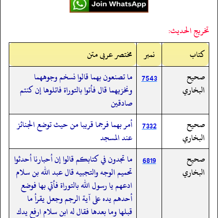
تخريج الحديث:
کتاب
نمبر
مختصر عربی متن
صحيح
ما تصنعون بهما قالوا نسخم وجوههما
7543
البخاري
ونخزيهما قال فأتوا بالتوراة فاتلوها إن كنتم
صادقين
صحيح
أمر بهما فرجما قريبا من حيث توضع الجنائز
7332
البخاري
عند المسجد
صحيح
ما تجدون في كتابكم قالوا إن أحبارنا أحدثوا
6819
البخاري
تحميم الوجه والتجبيه قال عبد الله بن سلام
ادعهم يا رسول الله بالتوراة فأتي بها فوضع
أحدهم يده على آية الرجم وجعل يقرأ ما
قبلها وما بعدها فقال له ابن سلام ارفع يدك