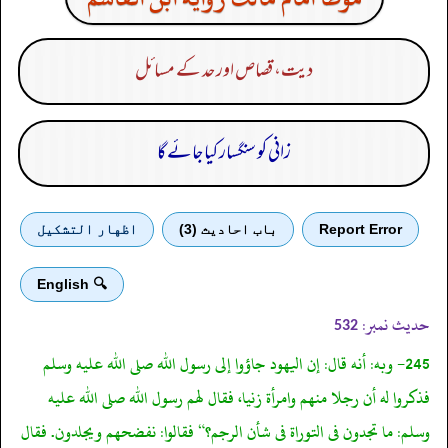
دیت، قصاص اور حد کے مسائل
زانی کو سنگسار کیا جائے گا
Report Error
باب احادیث (3)
اظهار التشكيل
🔍 English
حدیث نمبر:
532
245- وبه: أنه قال: إن اليهود جاؤوا إلى رسول الله صلى الله عليه وسلم
فذكروا له أن رجلا منهم وامرأة زنيا، فقال لهم رسول الله صلى الله عليه
وسلم: ما تجدون فى التوراة فى شأن الرجم؟“ فقالوا: نفضحهم ويجلدون. فقال