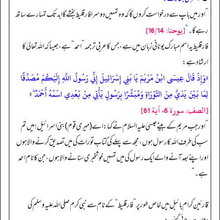
”
اور میں باپ سے درخواست کروں گا کہ وہ تمہیں دوسرا فارقلیط بخشے گا ابد تک تمہارے ساتھ
[يوحنا: 16/14]
رہے گا۔
“
فارقلیط یہ اسم مبارک یونانی زبان میں ہے، جس کا عربی ترجمہ
”
احمد
“
ہے، جیسا کہ اللہ تعالیٰ کا
ارشاد ہے:
«وَإِذْ قَالَ عِيسَى ابْنُ مَرْيَمَ يَا بَنِي إِسْرَائِيلَ إِنِّي رَسُولُ اللَّهِ إِلَيْكُمْ مُصَدِّقًا
لِمَا بَيْنَ يَدَيَّ مِنَ التَّوْرَاةِ وَمُبَشِّرًا بِرَسُولٍ يَأْتِي مِنْ بَعْدِي اسْمُهُ أَحْمَدُ ۖ»
[الصف: سورة 6، آية 61]
”
اور جب مریم کے بیٹے عیسیٰ علیہ السلام نے کہا: اے (میری قوم) بنی اسرائیل! میں تم
سب کی طرف اللہ کا رسول ہوں، مجھ سے پہلے کی کتاب تورات کی میں تصدیق کرنے والا ہوں
اور اپنے بعد آنے والے ایک رسول کی میں تمہیں خوشخبری سنانے والا ہوں، جن کا نام احمد
ہے۔
“
قارئین کرام بائبل میں خاص طور پر
”
فارقلیط
“
کے نام سے نبی کرم صلی اللہ علیہ وسلم کی