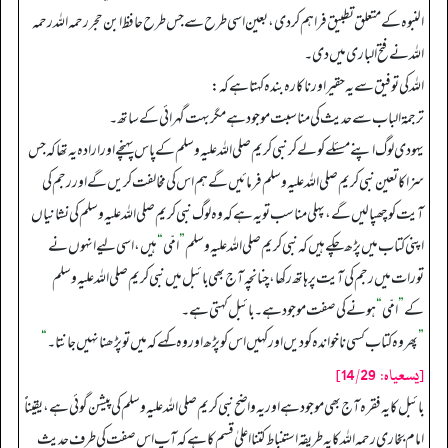
النبوہ کے متعلق تطبیق فراہم کر دی، بعین اسی طرح سے جس طرح حافظ ابن حجر رحمہ اللہ رحمہ
اللہ نے فتح الباری میں دی۔
اللہ کی توفیق سے یہ حقیر اور ناکارہ بندہ کہتا ہے کہ:
ترجمۃ الباب سے حدیث کی مناسبت موجود ہے مگر بہت گہرائی کے ساتھ۔
یہودی لوگ اپنے مسئلے کو لے کر نبی کریم صلی اللہ علیہ وسلم کے پاس پہنچے اور ارادہ یہ تھا کہ جس
سزا کا تعین نبی کریم صلی اللہ علیہ وسلم فرمائیں گے ہم اس کی مخالفت کریں گے اور رجم کی
آیت کو چھپا لیں گے، پہلی مناسب تو یہ ہے کہ وہ لوگ نبی کریم صلی اللہ علیہ وسلم کی نشانیاں
اپنی کتاب میں پڑھ چکے ہیں کہ نبی کریم صلی اللہ علیہ وسلم
”
امّی
“
ہیں، اسی لیے انہوں نے
تورات میں رجم کی آیت پر ہاتھ رکھا، چنانچہ آج بھی بائبل میں نبی کریم صلی اللہ علیہ وسلم
کے
”
امّی
“
ہونے کی صفت موجود ہے۔ بائبل کہتی ہے۔
”
پھر وہ کتاب کسی ناخواندہ کو دیں اور کہیں اس کو پڑھ اور وہ کہے کہ میں تو پڑھنا نہیں جانتا۔
“
[يسعياه: 14/29]
بائبل کا یہ فقرہ آج بھی موجود ہے اور یہ واضح نبی کریم صلی اللہ علیہ وسلم کی پیشن گوئی ہے، یقیناًً
امام بخاری رحمہ اللہ کا یہ طریقہ استنباط کتنا اعلیٰ قسم کا ہے کہ آپ اس صفت کی طرف حدیث