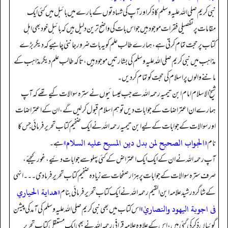
نبی کریم صلی اللہ علیہ وسلم کا ذکر اور آپ کی شہادتوں کے بارے میں بائبل میں کئی ایک
مقامات پر تفصیلی فقرات موجود ہیں جو اس بات کی واضح ترین دلیل ہیں کہ بائبل خود بھی اہل
کتاب پر حجت تمام کرتی ہے، ہمارے طالب علم کو یہ بات ضرور جاننی چاہیے کہ دیگر بڑے
مذاہب میں نبی کریم صلی اللہ علیہ وسلم کی بشارتیں موجود ہیں، تاکہ طالب علم دیگر مذاہب کے
ماننے والوں پر اسلام کی حجت کو تمام کر دیں۔
شیخ الاسلام امام ابن تیمیہ رحمہ اللہ سے جب عیسائیوں نے سترہ سوالات کیے تھے کہ آپ
ہمارے ان اعتراضات کے جوابات دیں تو ہم اسلام قبول کر لیں گے، ان کے اعتراضات
اور سوالات کے جوابات کے لیے ابن تیمیہ رحمہ اللہ نے ایک ضخیم کتاب تحریر فرمائی جس کا
«الجواب الصحيح لمن بدل دين المسيح عليه السلام»
نام
ہے۔
آپ رحمہ اللہ نے ان کے ایک ایک اعتراض کے کئی پہلو سے جوابات دئیے، غور کیجئے،
صرف سترہ سوالات کے جوابات پر ہزار صفحات سے زیادہ ضخیم کتاب تحریر فرما دی۔۔۔ انہی
«هداية الحياري
کے شاگرد رشید علامہ ابن القیم رحمہ اللہ نے ایک کتاب تحریر فرمائی بنام
فى اجوبة اليهود والنصاريٰ»
اس کتاب میں بھی نبی کریم صلی اللہ علیہ وسلم کی آمد کی پیشن
گوئیاں ذکر کی گئی ہیں، اس کے علاوہ علامہ قرافی رحمہ اللہ نے بھی ایک مستقل کتاب تحریر