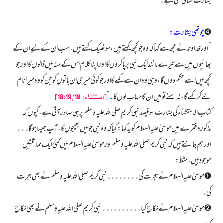
بشارت سنائی گئی ہے۔
➍
چوتھی بشارت:
”
اور خداوند نے مجھ سے کہا کہ وہ جو کچھ کہتے ہیں، سو ٹھیک کہتے ہیں، سب ان کے لیے ان کے
بھائیوں میں سے تیرے مانند ایک نبی برپا کروں گا اور اپنا کلام اس کے منہ میں ڈالوں گا اور جو
کچھ میں اسے حکم دوں گا، وہی وہ ان سے کہے گا اور جو کوئی میری ان باتوں کو جن کو وہ میرا نام
[استثناء: 18،19/18]
لے کر کہے گا، نہ سنے تو میں ان کا حساب لوں گا۔
“
کتاب الاستشناء کی بشارت سو فیصد نبی کریم صلی اللہ علیہ وسلم پر ہی صادر آتی ہے، کیوں کہ
مذکورہ فقرے میں موسیٰ علیہ السلام کو یہ کہا: گیا کہ وہ نبی جو میں بھیجوں گا، آپ جیسا ہو گا۔۔۔
اور ہم جانتے ہیں کہ نبی کریم صلی اللہ علیہ وسلم اور موسیٰ علیہ السلام میں کئی ایک مماثلتیں
موجود ہیں، مثلاً:
➊ موسیٰ علیہ السلام نے ہجرت کی۔۔۔۔۔۔۔۔ نبی کریم صلی اللہ علیہ وسلم نے بھی ہجرت
کی۔
➋ موسیٰ علیہ السلام نے نکاح کیا۔۔۔۔۔۔۔۔۔۔ نبی کریم صلی اللہ علیہ وسلم نے بھی نکاح