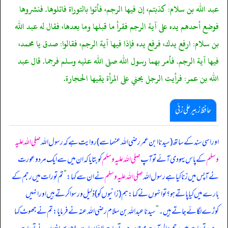
عبد الله بن سلام: كذبتم، إن فيها الرجم، فأتوا بالتوراة فاتلوها. فنشروها
فوضع أحدهم يده على آية الرجم فقرأ ما قبلها وما بعدها، فقال له عبد الله
بن سلام: ارفع يدك، فرفع يده فإذا فيها آية الرجم، فقالوا: صدق يا محمد،
فيها آية الرجم. فأمر بهما رسول الله صلى الله عليه وسلم فرجما. قال عبد
الله بن عمر: فرأيت الرجل يحني على المرأة يقيها الحجارة.
حافظ زبیر علی زئی
اور اسی سند کے ساتھ (سیدنا ابن عمر رضی اللہ عنہما سے) روایت ہے کہ رسول اللہ
صلی اللہ علیہ
وسلم
کے پاس یہودی آئے تو آپ
صلی اللہ علیہ وسلم
کو بتایا کہ ان میں سے ایک مرد و عورت
نے آپس میں زنا کیا ہے رسول اللہ
صلی اللہ علیہ وسلم
نے ان سے کہا:
”
تم تورات میں رجم کے
بارے میں کیا پاتے ہو؟ تو انہوں نے کہا: ہم (زانیوں کو) ذلیل و رسوا کرتے ہیں اور انہیں
کوڑے لگائے جاتے ہیں۔
“
سیدنا عبداللہ بن سلام رضی اللہ عنہ نے فرمایا: تم نے جھوٹ کہا