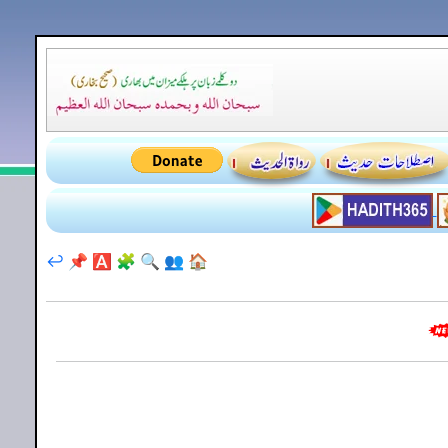
↩️
📌
🅰️
🧩
🔍
👥
🏠