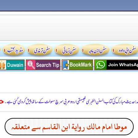
للہ! حدیث مبارک کی کتاب السنن الكبرى للبيهقي اردو عربی سرچ سہولت کے ساتھ پیش کر دی گئی ہے۔
موطا امام مالك رواية ابن القاسم سے متعلقہ