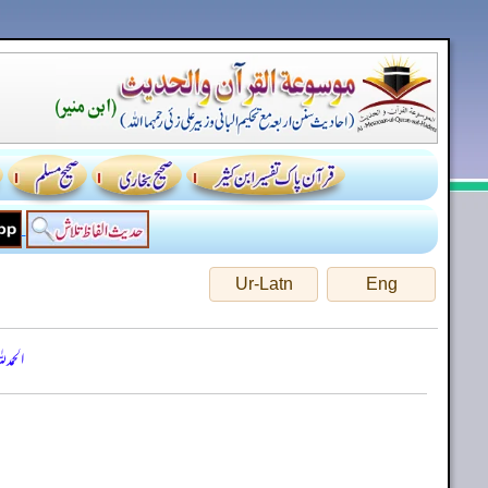
Ur-Latn
Eng
الحمد