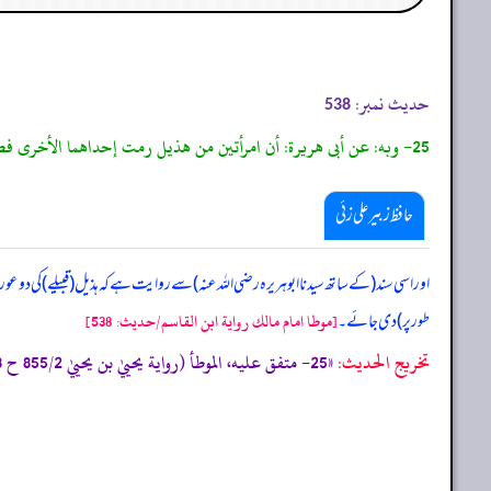
حدیث نمبر:
538
25- وبه: عن أبى هريرة: أن امرأتين من هذيل رمت إحداهما الأخرى فطرحت جنينا ميتا فقضى فيه رسول الله صلى الله عليه وسلم بغرة عبد أو وليدة.
حافظ زبیر علی زئی
اور اسی سند (کے ساتھ سیدنا ابوہریرہ رضی اللہ عنہ) سے روایت ہے کہ ہذیل (قبیلے) کی دو عورتو
طور پر) دی جائے۔
[موطا امام مالك رواية ابن القاسم/حدیث: 538]
تخریج الحدیث:
«25- متفق عليه، الموطأ (رواية يحييٰ بن يحييٰ 855/2 ح 1658، ك 43 ب 7 ح 5) التمهيد 107/7، الاستذكار: 1586، و أخرجه البخاري (5759) ومسلم (1681) من حديث مالك به .»