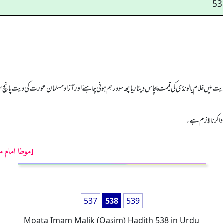
ت میں غلام یا لونڈی کی قیمت پچاس دینار یا چھ سو درہم ہونی چاہئے اور آزاد مسلمان عورت کی دیت پانچ سو
ادا کرنا لازم ہے۔
[موطا امام م
537
538
539
Moata Imam Malik (Qasim) Hadith 538 in Urdu