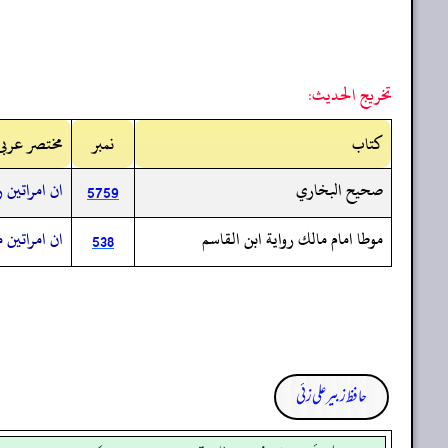
تخريج الحديث:
کتاب
نمبر
مختصر عربی
صحيح البخاري
ان امراتين
5759
موطا امام مالك رواية ابن القاسم
ان امراتين 
538
حافظ زبیر علی زئی