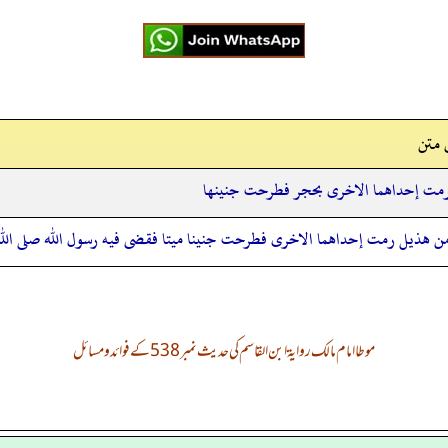
 متن
 رمت إحداهما الاخرى بحجر فطرحت جنينها
من هذيل رمت إحداهما الاخرى فطرحت جنينا ميتا فقضى فيه رسول الله صلى الله 
موطا امام مالک روایۃ ابن القاسم کی حدیث نمبر 538 کے فوائد و مسائل