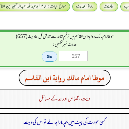
اب
احادیث
رواۃ الحدیث
سوانح حیات: امام ابوعبداللہ عبدالرحمٰن بن القا
موطا امام مالك رواية ابن القاسم میں ترقیم شاملہ سے تلاش کل احادیث (657)
حدیث نمبر لکھیں:
موطا امام مالك رواية ابن القاسم
دیت، قصاص اور حد کے مسائل
کسی عورت کی پیٹ میں بچہ مارا جائے تو اس کی دیت