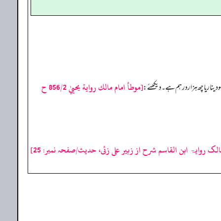
[موطأ امام مالك رواية يحييٰ 856/2 ح
 دینار یا چھ ہزار درہم ہے۔ دیکھئے:
الک روایۃ ابن القاسم شرح از زبیر علی زئی، حدیث/صفحہ نمبر: 25]