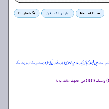
Report Error
اظهار التشكيل
🔍 English
ارے میں فیصلہ کیا کہ ایک غلام یا لونڈی (مارنے والی کی طرف سے بدلے اور دیت کے