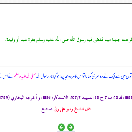
ں میں سے ایک نے دوسری کو مارا تو اس کا مردہ بچہ پیدا ہو گیا پھر رسول اللہ
صلی اللہ علیہ وسلم
نے اس کے ب
قال الشيخ زبير على زئي:
صحيح