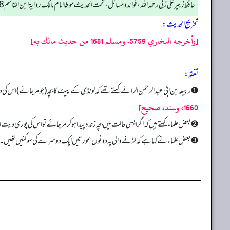
حافظ زبير على زئي رحمه الله، فوائد و مسائل، تحت الحديث موطا امام مالك رواية ابن القاسم 538
تخریج الحدیث:
[وأخرجه البخاري 5759، ومسلم 1681 من حديث مالك به]
تفقه:
➊ ربیعہ بن ابی عبدالرحمٰن الرائے کہتے تھے کہ لونڈی کے پیٹ کا بچہ (جو مر جائے) اس کی دی
1660، وسنده صحيح]
➋ بعض علماء کہتے ہیں کہ اگر ایسی حالت میں بچہ زندہ پیدا ہو کر مر جائے تو اس کی پوری دیت 
➌ بعض علماء نے کہا ہے کہ لڑنے والی یہ دونوں عورتیں ایک دوسرے کی سوکنیں تھیں۔