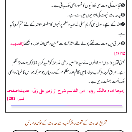
➎ قیامت کی بہت سی نشانیوں کا ظہور ابھی تک باقی ہے۔
➏ یہ حدیث نبوت کی نشانیوں میں سے ہے۔
➐ اللہ کے سچے رسول نبی کریم صلی اللہ علیہ وسلم پر نبیوں کا سلسلہ ہمیشہ کے لئے ختم کردیا گیا
ہے۔
[التمهيد
➑ عراق میں بہت سے فتنے ہوئے تھے مثلاً شہادتِ حسین رضی اللہ عنہ۔ دیکھئے
17/12]
یعنی فتنہ پردازوں اور ظالموں نے سیدنا حسین رضی اللہ عنہ کو شہید کردیا تھا جو کہ بہت بڑا ظلم
ہے۔ عراق کربلاء (کرب وبلاء) میں ظالم اور مظلوم کے درمیان جو معرکہ ہوا اس کا خمیازہ ابھی
تک اُمت بھگت رہی ہے۔
[موطا امام مالک روایۃ ابن القاسم شرح از زبیر علی زئی، حدیث/صفحہ
نمبر: 293]
تخریج الحدیث کے تحت دیگر کتب سے حدیث کے فوائد و مسائل