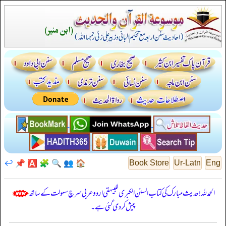
↩️
📌
🅰️
🧩
🔍
👥
🏠
Book Store
Ur-Latn
Eng
الحمدللہ! حدیث مبارک کی کتاب السنن الكبرى للبيهقي اردو عربی سرچ سہولت کے ساتھ
پیش کر دی گئی ہے۔