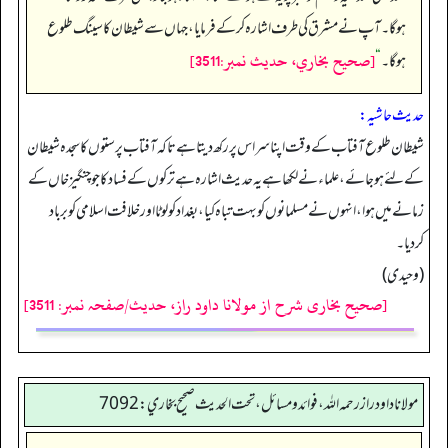
ہوگا۔ آپ نے مشرق کی طرف اشارہ کرکے فرمایا، جہاں سے شیطان کا سینگ طلوع
[صحيح بخاري، حديث نمبر:3511]
ہوگا۔
“
حدیث حاشیہ:
شیطان طلوع آفتاب کے وقت اپنا سر اس پر رکھ دیتا ہے تاکہ آفتاب پرستوں کا سجدہ شیطان
کے لئے ہوجائے، علماءنے لکھا ہے یہ حدیث اشارہ ہے ترکوں کے فساد کا جو چنگیز خاں کے
زمانے میں ہوا، انہوں نے مسلمانوں کو بہت تباہ کیا، بغداد کو لوٹا اور خلافت اسلامی کو برباد
کردیا۔
(وحیدی)
[صحیح بخاری شرح از مولانا داود راز، حدیث/صفحہ نمبر: 3511]
مولانا داود راز رحمه الله، فوائد و مسائل، تحت الحديث صحيح بخاري: 7092