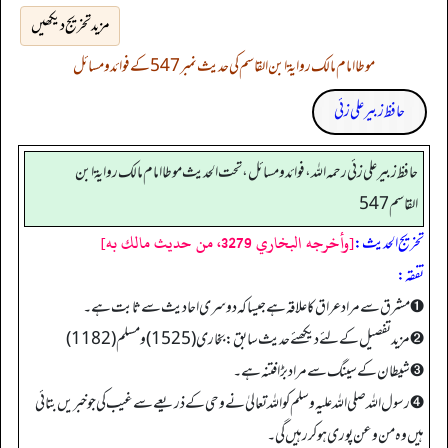
مزید تخریج دیکھیں
موطا امام مالک روایۃ ابن القاسم کی حدیث نمبر 547 کے فوائد و مسائل
حافظ زبیر علی زئی
حافظ زبير على زئي رحمه الله، فوائد و مسائل، تحت الحديث موطا امام مالك رواية ابن
القاسم 547
[وأخرجه البخاري 3279، من حديث مالك به]
تخریج الحدیث:
تفقه:
➊ مشرق سے مراد عراق کا علاقہ ہے جیسا کہ دوسری احادیث سے ثابت ہے۔
➋ مزید تفصیل کے لئے دیکھئے حدیث سابق: بخاری(1525) ومسلم (1182)
➌ شیطان کے سینگ سے مراد بڑا فتنہ ہے۔
➍ رسول اللہ صلی اللہ علیہ وسلم کو اللہ تعالیٰ نے وحی کے ذریعے سے غیب کی جو خبریں بتائی
ہیں وہ من وعن پوری ہوکر رہیں گی۔