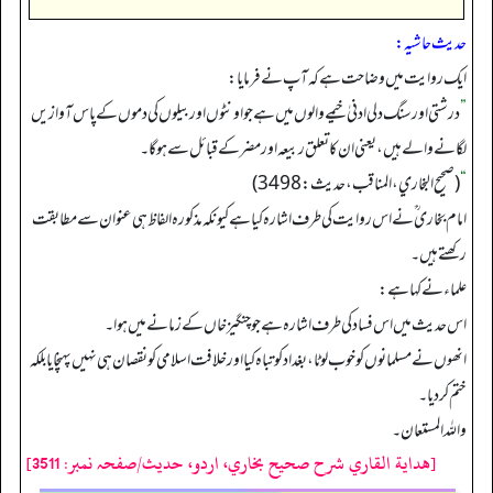
حدیث حاشیہ:
ایک روایت میں وضاحت ہے کہ آپ نے فرمایا:
”
درشتی اور سنگ دلی ادنیٰ خیمے والوں میں ہے جو اونٹوں اور بیلوں کی دموں کے پاس آوازیں
لگانے والے ہیں، یعنی ان کا تعلق ربیعہ اور مضر کے قبائل سے ہوگا۔
“
(صحیح البخاري، المناقب، حدیث: 3498)
امام بخاری ؒنے اس روایت کی طرف اشارہ کیا ہے کیونکہ مذکورہ الفاظ ہی عنوان سے مطابقت
رکھتے ہیں۔
علماء نے کہا ہے:
اس حدیث میں اس فساد کی طرف اشارہ ہے جو چنگیزخاں کے زمانے میں ہوا۔
انھوں نے مسلمانوں کوخوب لوٹا، بغداد کوتباہ کیا اور خلافت اسلامی کو نقصان ہی نہیں پہنچایا بلکہ
ختم کردیا۔
واللہ المستعان۔
[هداية القاري شرح صحيح بخاري، اردو، حدیث/صفحہ نمبر: 3511]