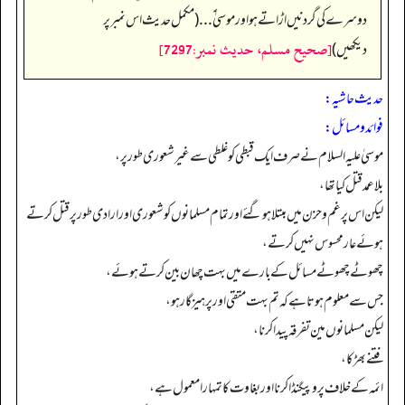
دوسرے کی گردنیں اڑاتے ہو اور موسیٰ ؑ... (مکمل حدیث اس نمبر پر
[صحيح مسلم، حديث نمبر:7297]
دیکھیں)
حدیث حاشیہ:
فوائد ومسائل:
موسیٰ علیہ السلام نے صرف ایک قبطی کو غلطی سے غیر شعوری طور پر،
بلا عمد قتل کیا تھا،
لیکن اس پر غم و حزن میں مبتلا ہوگئے اور تمام مسلمانوں کو شعوری اور ارادی طور پر قتل کرتے
ہوئے عار محسوس نہیں کرتے،
چھوٹے چھوٹے مسائل کے بارے میں بہت چھان بین کرتے ہوئے،
جس سے معلوم ہوتا ہے کہ تم بہت متقی اور پرہیز گار ہو،
لیکن مسلمانوں مین تفرقہ پیدا کرنا،
فتنے بھڑکا،
ائمہ کے خلاف پرو پیگنڈا کرنا اوربغاوت کا تمہارا معمول ہے،