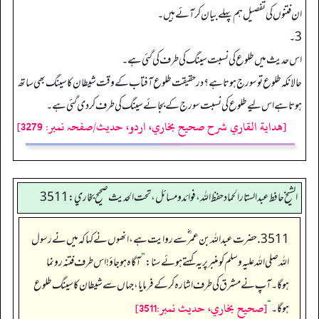
ان فتنوں کی تفصیل ہم پہلے بیان کر آئے ہیں۔
3۔
اس حدیث میں طلوع کی نسبت سینگ کی طرف کی گئی ہے۔
حالانکہ طلوع تو سورج ہوتا ہے؟ درحقیقت طلوع آفتاب کے وقت شیطان کا سینگ بھی ساتھ
ہوتا ہے اس لیے طلوع کی نسبت سورج کے بجائےسینگ کی طرف کردی گئی ہے۔
[هداية القاري شرح صحيح بخاري، اردو، حدیث/صفحہ نمبر: 3279]
الشيخ حافط عبدالستار الحماد حفظ الله، فوائد و مسائل، تحت الحديث صحيح بخاري:3511
3511. حضرت عبداللہ بن عمر ؓسے روایت ہے، انھوں نے کہا کہ میں نے رسول
اللہ صلی اللہ علیہ وسلم کو منبر پر یہ کہتے ہوئے سنا:
”
آگاہ ہوجاؤ! اس طرف فتنہ رونما
ہوگا۔ آپ نے مشرق کی طرف اشارہ کرکے فرمایا، جہاں سے شیطان کا سینگ طلوع
[صحيح بخاري، حديث نمبر:3511]
ہوگا۔
“