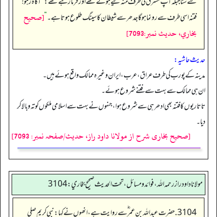
سے سنا جبکہ آپ مشرق کی طرف منہ کیے ہوئے تھے اور فرما رہے تھے:
”
آگاہ رہو!
[صحيح
فتنہ اسی طرف سے رونما ہوگا جدھر سے شیطان کا سینگ طلوع ہوتا ہے۔
“
بخاري، حديث نمبر:7093]
حدیث حاشیہ:
مدینہ کے پورب کی طرف عراق، عرب، ایران وغیرہ ممالک واقع ہوئے ہیں۔
ان ہی ممالک سے بہت سے فتنے شروع ہوئے۔
تاتاریوں کا فتنہ بھی ادھر ہی سے شروع ہوا، جنہوں نے بہت سے اسلامی ملکوں کو تہ و بالا کر
دیا۔
[صحیح بخاری شرح از مولانا داود راز، حدیث/صفحہ نمبر: 7093]
مولانا داود راز رحمه الله، فوائد و مسائل، تحت الحديث صحيح بخاري: 3104
3104. حضرت عبداللہ بن عمر ؓسے روایت ہے، انھوں نے کہا: نبی کریم صلی