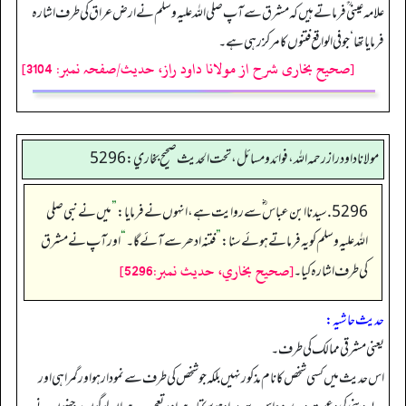
علامہ عینی ؒفرماتے ہیں کہ مشرق سے آپ صلی اللہ علیہ وسلم نے ارض عراق کی طرف اشارہ
فرمایا تھا‘ جو فی الواقع فتنوں کا مرکز رہی ہے۔
[صحیح بخاری شرح از مولانا داود راز، حدیث/صفحہ نمبر: 3104]
مولانا داود راز رحمه الله، فوائد و مسائل، تحت الحديث صحيح بخاري: 5296
5296. سیدنا ابن عباس ؓ سے روایت ہے، انہوں نے فرمایا:
”
میں نے نبی صلی
اللہ علیہ وسلم کو یہ فرماتے ہوئےسنا:
”
فتنہ ادھر سے آئے گا۔
“
اور آپ نے مشرق
[صحيح بخاري، حديث نمبر:5296]
کی طرف اشارہ کیا۔
حدیث حاشیہ:
یعنی مشرقی ممالک کی طرف۔
اس حدیث میں کسی شخص کا نام مذکور نہیں بلکہ جو شخص کی طرف سے نمودار ہو اور گمراہی اور