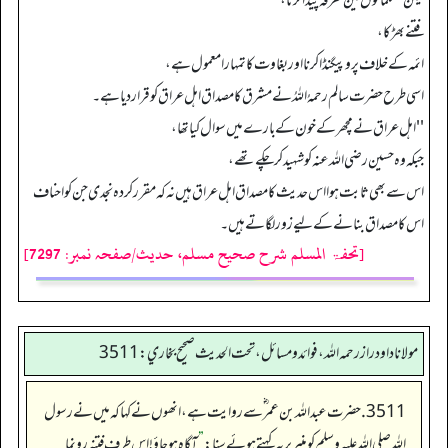
لیکن مسلمانوں مین تفرقہ پیدا کرنا،
فتنے بھڑکا،
ائمہ کے خلاف پرو پیگنڈا کرنا اوربغاوت کا تمہارا معمول ہے،
اسی طرح حضرت سالم رحمہُ اللہُ نے مشرق کا مصداق اہل عراق کو قرار دیا ہے۔
''اہل عراق نے مچھر کے خون کے بارے میں سوال کیا تھا،
جبکہ وہ حسین رضی اللہ عنہ کو شہید کرچکے تھے،
اس سے بھی ثابت ہوا اس حدیث کا مصداق اہل عراق ہیں نہ کہ مقرر کردہ نجدی جن کو احناف
اس کا مصداق بنانے کے لیے زور لگاتے ہیں۔
[تحفۃ المسلم شرح صحیح مسلم، حدیث/صفحہ نمبر: 7297]
مولانا داود راز رحمه الله، فوائد و مسائل، تحت الحديث صحيح بخاري: 3511
3511. حضرت عبداللہ بن عمر ؓسے روایت ہے، انھوں نے کہا کہ میں نے رسول
اللہ صلی اللہ علیہ وسلم کو منبر پر یہ کہتے ہوئے سنا:
”
آگاہ ہوجاؤ! اس طرف فتنہ رونما