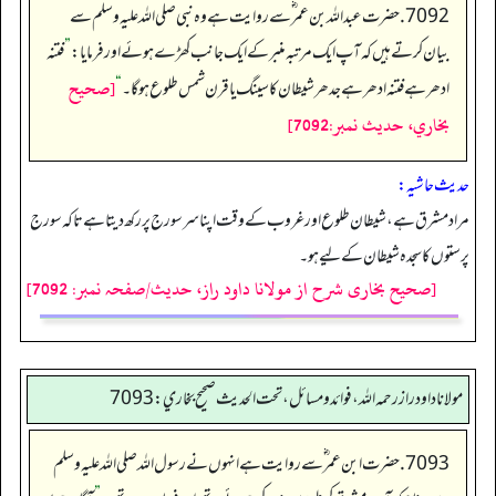
7092. حضرت عبد اللہ بن عمر ؓ سے روایت ہے وہ نبی صلی اللہ علیہ وسلم سے
بیان کرتے ہیں کہ آپ ایک مرتبہ منبر کے ایک جانب کھڑے ہوئے اور فرمایا:
”
فتنہ
[صحيح
ادھر ہے فتنہ ادھر ہے جدھر شیطان کا سینگ یا قرن شمس طلوع ہوگا۔
“
بخاري، حديث نمبر:7092]
حدیث حاشیہ:
مراد مشرق ہے، شیطان طلوع اور غروب کے وقت اپنا سر سورج پر رکھ دیتا ہے تاکہ سورج
پرستوں کا سجدہ شیطان کے لیے ہو۔
[صحیح بخاری شرح از مولانا داود راز، حدیث/صفحہ نمبر: 7092]
مولانا داود راز رحمه الله، فوائد و مسائل، تحت الحديث صحيح بخاري: 7093
7093. حضرت ابن عمر ؓ سے روایت ہے انہوں نے رسول اللہ صلی اللہ علیہ وسلم