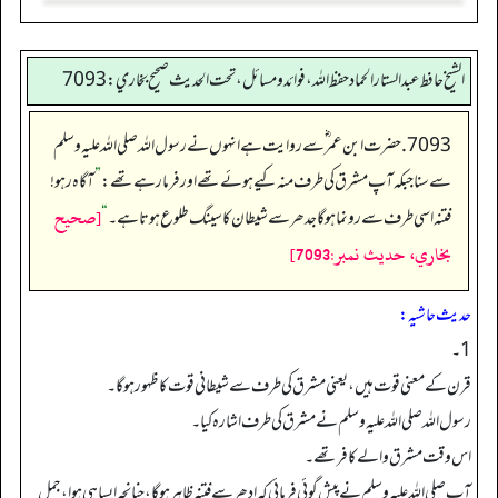
الشيخ حافط عبدالستار الحماد حفظ الله، فوائد و مسائل، تحت الحديث صحيح بخاري:7093
7093. حضرت ابن عمر ؓ سے روایت ہے انہوں نے رسول اللہ صلی اللہ علیہ وسلم
سے سنا جبکہ آپ مشرق کی طرف منہ کیے ہوئے تھے اور فرما رہے تھے:
”
آگاہ رہو!
[صحيح
فتنہ اسی طرف سے رونما ہوگا جدھر سے شیطان کا سینگ طلوع ہوتا ہے۔
“
بخاري، حديث نمبر:7093]
حدیث حاشیہ:
1۔
قرن کے معنی قوت ہیں، یعنی مشرق کی طرف سے شیطانی قوت کا ظہور ہوگا۔
رسول اللہ صلی اللہ علیہ وسلم نے مشرق کی طرف اشارہ کیا۔
اس وقت مشرق والے کافر تھے۔
آپ صلی اللہ علیہ وسلم نے پیش گوئی فرمائی کہ ادھر سے فتنہ ظاہر ہوگا، چنانچہ ایسا ہی ہوا، جمل