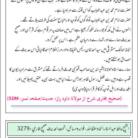
بے دینی کی دعوت دے وہ اس سے مراد ہو سکتا ہے اور تعجب ہے ان لوگوں پر جنہوں نے
حضرت امام محمد بن عبدالوہاب کو اس فتنہ سے مراد لیا ہے۔
حضرت امام محمد بن عبدالوہاب تو لوگوں کو توحید اور اتباع سنت کی طرف بلاتے تھے۔
انہوں نے اہل مکہ کو جو رسالہ لکھ کر بھیجا ہے اس میں صاف یہ مرقوم ہے کہ قرآن اور صحیح
حدیث ہمارے اور تمہارے درمیان حکم ہے، اس پر عمل کرو۔
البتہ ممالک مشرقی میں سید احمد خان رئیس النیا چرہ اور مرزا غلام احمد قادیانی اس حدیث کے
مصداق ہو سکتے ہیں۔
ہمارے استاد مولانا بشیر الدین صاحب قنوجی محدث فرماتے تھے کہ مشرق سے مراد بدایون کا
قصبہ ہے وہیں سے فضل رسول ظاہر ہوا جس نے دنیا میں بہت سی بدعتیں پھیلائیں اور
اہلحدیث اور اہل توحید کو کافر قرار دیا (وحیدی)
[صحیح بخاری شرح از مولانا داود راز، حدیث/صفحہ نمبر: 5296]
الشيخ حافط عبدالستار الحماد حفظ الله، فوائد و مسائل، تحت الحديث صحيح بخاري:3279