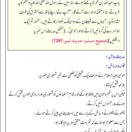
باپ عبد اللہ بن عمر کو یہ کہتے ہوئے سنا، میں نے رسول اللہ صلی اللہ علیہ وسلم کو یہ
فرماتے سنا:"فتنہ ادھر سےآئےگا۔"آپ نے اپنے ہاتھ سے مشرق کی طرف
اشارہ کیا۔" جہاں سے شیطان کے دو سینگ نمو دار ہوتے ہیں۔" اور تم ایک
دوسرے کی گردنیں اڑاتے ہو اور موسیٰ ؑ... (مکمل حدیث اس نمبر پر
[صحيح مسلم، حديث نمبر:7297]
دیکھیں)
حدیث حاشیہ:
فوائد ومسائل:
موسیٰ علیہ السلام نے صرف ایک قبطی کو غلطی سے غیر شعوری طور پر،
بلا عمد قتل کیا تھا،
لیکن اس پر غم و حزن میں مبتلا ہوگئے اور تمام مسلمانوں کو شعوری اور ارادی طور پر قتل کرتے
ہوئے عار محسوس نہیں کرتے،
چھوٹے چھوٹے مسائل کے بارے میں بہت چھان بین کرتے ہوئے،
جس سے معلوم ہوتا ہے کہ تم بہت متقی اور پرہیز گار ہو،