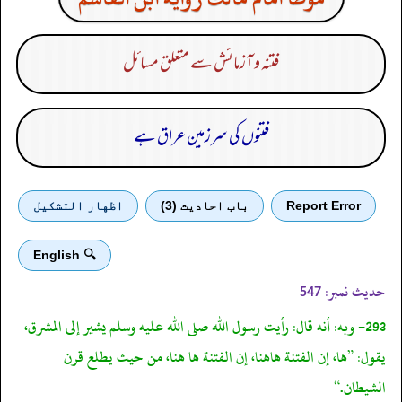
فتنہ و آزمائش سے متعلق مسائل
فتنوں کی سرزمین عراق ہے
Report Error
باب احادیث (3)
اظهار التشكيل
🔍 English
حدیث نمبر:
547
293- وبه: أنه قال: رأيت رسول الله صلى الله عليه وسلم يشير إلى المشرق،
يقول: ”ها، إن الفتنة هاهنا، إن الفتنة ها هنا، من حيث يطلع قرن
الشيطان.“