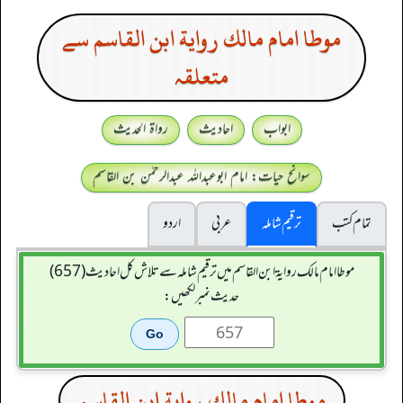
موطا امام مالك رواية ابن القاسم سے
متعلقہ
ابواب
احادیث
رواۃ الحدیث
سوانح حیات: امام ابوعبداللہ عبدالرحمٰن بن القاسم
تمام کتب
ترقیم شاملہ
عربی
اردو
موطا امام مالك رواية ابن القاسم میں ترقیم شاملہ سے تلاش کل احادیث (657)
حدیث نمبر لکھیں:
موطا امام مالك رواية ابن القاسم