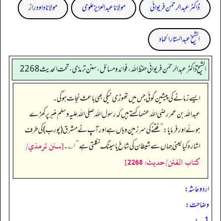
ڈاکٹر عبدالرحمٰن فریوائی
مولانا عبد العزیز علوی
مولانا داود راز
الشیخ عبدالستار الحماد
الشیخ ڈاکٹر عبد الرحمٰن فریوائی حفظ اللہ، فوائد و مسائل، سنن ترمذی، تحت الحديث 2268
ایسے زمانے کی پیشین گوئی جس میں تھوڑی نیکی بھی باعث نجات ہو گی۔
عبداللہ بن عمر رضی الله عنہما کہتے ہیں کہ رسول اللہ صلی اللہ علیہ وسلم منبر پر کھڑے
ہوئے اور فرمایا:
”
فتنے کی سر زمین وہاں ہے اور آپ نے مشرق (پورب) کی طرف
[سنن ترمذي/
اشارہ کیا یعنی جہاں سے شیطان کی شاخ یا سینگ نکلتی ہے
“
۱؎
۔
كتاب الفتن/حدیث: 2268]
اردو حاشہ:
وضاحت:
1؎: