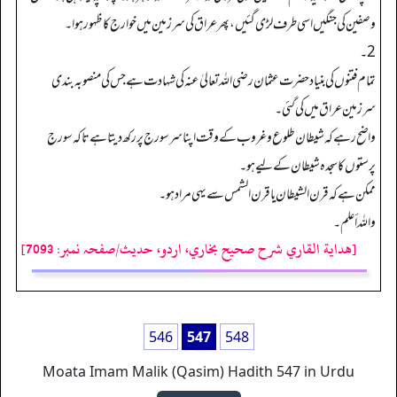
وصفین کی جنگیں اسی طرف لڑی گئیں، پھر عراق کی سرزمین میں خوارج کا ظہور ہوا۔
2۔
تمام فتنوں کی بنیاد حضرت عثمان رضی اللہ تعالیٰ عنہ کی شہادت ہے جس کی منصوبہ بندی
سرزمین عراق میں کی گئی۔
واضح رہے کہ شیطان طلوع وغروب کے وقت اپنا سر سورج پر رکھ دیتا ہے تاکہ سورج
پرستوں کا سجدہ شیطان کے لیے ہو۔
ممکن ہے کہ قرن الشیطان یا قرن الشمس سے یہی مراد ہو۔
واللہ أعلم۔
[هداية القاري شرح صحيح بخاري، اردو، حدیث/صفحہ نمبر: 7093]
546
547
548
Moata Imam Malik (Qasim) Hadith 547 in Urdu