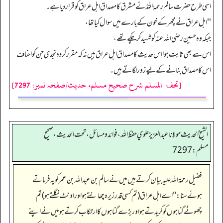
اسی طرح حضرت سالم رحمہُ اللہُ نے مشرق کا مصداق اہل عراق کو قرار دیا ہے۔
''اہل عراق نے مچھر کے خون کے بارے میں سوال کیا تھا،
جبکہ وہ حسین رضی اللہ عنہ کو شہید کرچکے تھے،
اس سے بھی ثابت ہوا اس حدیث کا مصداق اہل عراق ہیں نہ کہ مقرر کردہ نجدی جن کو احناف
اس کا مصداق بنانے کے لیے زور لگاتے ہیں۔
[تحفۃ المسلم شرح صحیح مسلم، حدیث/صفحہ نمبر: 7297]
الشيخ الحديث مولانا عبدالعزيز علوي حفظ الله، فوائد و مسائل، تحت الحديث ، صحيح
مسلم: 7297
فضیل رحمۃ اللہ علیہ بیان کرتے ہیں میں نے سالم بن عبد اللہ بن عمر کو یہ فرماتے
ہوئےسنا:"اے اہل عراق (تم کسی قدرزیرہ چھانتے ہو اور اونٹ نگلتے ہو) تم
چھوٹے گناہوں کو کریدتے ہو اور بڑے گناہوں کا ارتکاب کرتے ہو میں نے اپنے