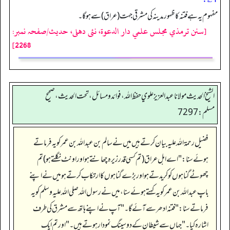
مفہوم یہ ہے فتنہ کا ظہور مدینہ کی مشرقی جہت (عراق) سے ہوگا۔
[سنن ترمذي مجلس علمي دار الدعوة، نئى دهلى، حدیث/صفحہ نمبر:
2268]
الشيخ الحديث مولانا عبدالعزيز علوي حفظ الله، فوائد و مسائل، تحت الحديث ، صحيح
مسلم: 7297
فضیل رحمۃ اللہ علیہ بیان کرتے ہیں میں نے سالم بن عبد اللہ بن عمر کو یہ فرماتے
ہوئےسنا:"اے اہل عراق (تم کسی قدرزیرہ چھانتے ہو اور اونٹ نگلتے ہو) تم
چھوٹے گناہوں کو کریدتے ہو اور بڑے گناہوں کا ارتکاب کرتے ہو میں نے اپنے
باپ عبد اللہ بن عمر کو یہ کہتے ہوئے سنا، میں نے رسول اللہ صلی اللہ علیہ وسلم کو یہ
فرماتے سنا:"فتنہ ادھر سےآئےگا۔"آپ نے اپنے ہاتھ سے مشرق کی طرف
اشارہ کیا۔" جہاں سے شیطان کے دو سینگ نمو دار ہوتے ہیں۔" اور تم ایک