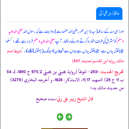
حافظ زبیر علی زئی
اور اسی سند کے ساتھ (سیدنا ابن عمر رضی اللہ عنہما سے) روایت ہے کہ رسول اللہ
صلی اللہ علیہ
وسلم
کو مشرق کی طرف اشارہ کرتے ہوئے دیکھا۔ آپ
صلی اللہ علیہ وسلم
فرما رہے تھے:
”
سنو!
یقیناً فتنہ یہاں ہے، یقیناً فتنہ یہاں ہے جہاں سے شیطان کا سینگ (بڑا فتنہ) نکلے گا۔
“
[موطا امام
مالك رواية ابن القاسم/حدیث: 547]
تخریج الحدیث:
«293- الموطأ (رواية يحييٰي بن يحييٰي 975/2 ح 1890، ك 54
ب 11 ح 29) التمهيد 11/17، الاستذكار: 1826، و أخرجه البخاري (3279)
من حديث مالك به.»
قال الشيخ زبير على زئي:
سنده صحيح