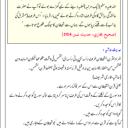
اللہ علیہ وسلم (ایک مرتبہ) خطبہ دینے کے لیے کھڑے ہوئے تو آپ نے حضرت
عائشہ ؓ کی رہائش گاہ کی طرف اشارہ کرتے ہوئے تین بار فرمایا:
”
اس طرف (مشرق کی
جانب) سے فتنے برپا ہوں گے، جہاں سے شیطان کا سینگ طلوع ہوتا ہے۔
“
[صحيح بخاري، حديث نمبر:3104]
حدیث حاشیہ:
المراد بقرن الشیطان طرف رأسه أي یدني رأسه إلی الشمس في وقت طلوعھا فیکون الساجدون
للشمس من الکفار کالساجدین له وقیل قرنه أمته وشیعته وفي بعضھا قرن الشمس۔
(حاشیہ بخاری شریف)
یعنی قرن الشیطان سے اس کے سر کا کنارامراد ہے۔
وہ سورج کے نکلنے کے وقت اس کی طرف اپنا سر کردیتا ہے تاکہ سورج کو سجدہ کرنے والے
کافر اس کو سجدہ کریں۔
گویا وہ اسی کو سجدہ کر رہے ہیں۔
کہا گیا ہے کہ قرن سے مراد اس کے ماننے والے ہیں‘ جو شیطان کے پجاری ہیں۔