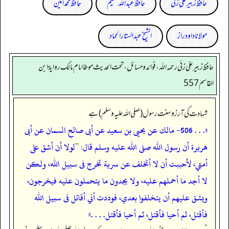
حافظ زبیر علی زئی
حافظ عبداللہ شمیم
حافظ محمد امین
مولانا داود راز
الشیخ عبدالستار الحماد
حافظ زبير على زئي رحمه الله، فوائد و مسائل، تحت الحديث موطا امام مالك رواية ابن
القاسم 557
شہادت کی آرزو سنت رسول (صلی اللہ علیہ وسلم ) ہے
«. . . 506- مالك عن يحيى بن سعيد عن أبى صالح السمان عن أبى
هريرة أن رسول الله صلى الله عليه وسلم قال:
”
لولا أن أشق على
أمتي، لأحببت أن لا أتخلف عن سرية تخرج فى سبيل الله، ولكن
لا أجد ما أحملهم عليه، ولا يجدون ما يتحملون عليه فيخرجون،
ويشق عليهم أن يتخلفوا بعدي، فوددت أني أقاتل فى سبيل الله
فأقتل، ثم أحيا فأقتل، ثم أحيا فأقتل. . . .»