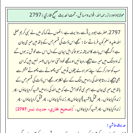
مولانا داود راز رحمه الله، فوائد و مسائل، تحت الحديث صحيح بخاري: 2797
2797. حضرت ابوہریرۃ ؓسے روایت ہے، انھوں نے کہا کہ میں نے نبی کریم صلی
اللہ علیہ وسلم کو یہ فرماتے سنا:
”
مجھے اس ذات کی قسم جس کے ہاتھ میں میری جان
ہے! اگر مجھے اس بات کا اندیشہ نہ ہوتا کہ اہل ایمان کے دل اس سے خوش نہ ہوں گے
کہ وہ جنگ میں میرے پیچھے رہ جائیں اور مجھے خود اتنی سواریاں میسر نہیں ہیں کہ ان
سب کو سوار کرکے اپنے ہمراہ لے چلوں تو میں کسی چھوٹے سے چھوٹے لشکر سے
بھی پیچھے نہ رہتا جو اللہ کی راہ میں جنگ کے لیے نکلا ہو۔ مجھے اس ذات کی قسم جس کے
ہاتھ میں میری جان ہے!میری تو خواہش ہے کہ میں اللہ کی راہ میں شہید کردیاجاؤں، پھر
زندہ کیا جاؤں۔ پھر قتل (شہید) کیاجاؤں پھر زندہ کیاجاؤں۔ پھر قتل کردیا جاؤں، پھر
[صحيح بخاري، حديث نمبر:2797]
زندہ کیاجاؤں، پھر شہید کر دیاجاؤں۔
“
حدیث حاشیہ: