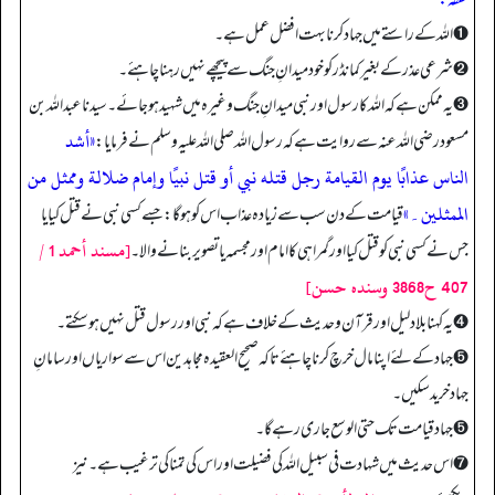
➊ اللہ کے راستے میں جہاد کرنا بہت افضل عمل ہے۔
➋ شرعی عذر کے بغیر کمانڈر کو خود میدانِ جنگ سے پیچھے نہیں رہنا چاہئے۔
➌ یہ ممکن ہے کہ اللہ کا رسول اور نبی میدانِ جنگ وغیرہ میں شہید ہوجائے۔ سیدنا عبداللہ بن
«أشد
مسعود رضی اللہ عنہ سے روایت ہے کہ رسول اللہ صلی اللہ علیہ وسلم نے فرمایا:
الناس عذابًا یوم القیامة رجل قتله نبي أو قتل نبیًا وإمام ضلالة وممثل من
الممثلین۔»
قیامت کے دن سب سے زیادہ عذاب اس کو ہوگا: جسے کسی نبی نے قتل کیا یا
[مسند أحمد 1 /
جس نے کسی نبی کو قتل کیا اور گمراہی کا امام اور مجسمہ یا تصویر بنانے والا۔
407 ح3868 وسنده حسن]
➍ یہ کہنا بلا دلیل اور قرآن وحدیث کے خلاف ہے کہ نبی اور رسول قتل نہیں ہوسکتے۔
➎ جہاد کے لئے اپنا مال خرچ کرنا چاہئے تاکہ صحیح العقیدہ مجاہدین اس سے سواریاں اور سامانِ
جہاد خرید سکیں۔
➎ جہاد قیامت تک حتی الوسع جاری رہے گا۔
➐ اس حدیث میں شہادت فی سبیل اللہ کی فضیلت اور اس کی تمنا کی ترغیب ہے۔ نیز