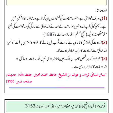
اردو حاشہ:
(1)
یہ صرف خواہش ہے، مقصد شہادت کی فضیلت بیان کرنا ہے ورنہ ایسا ہونا ممکن نہیں
ہے۔ کبھی کوئی شہید زندہ نہیں ہوا۔ شہدائے احد نے اللہ تعالیٰ سے زندگی کی درخواست کی تھی
مگر منظور نہ ہوئی۔ (صحیح مسلم، الأمارة، حدیث: 1887)
(2)
شہادت کی خواہش کا فائدہ یہ ہے کہ اسے ثواب مل جائے گا، خواہ وہ بستر ہی پر فوت ہو‘ نیز
اللہ تعالیٰ اسے شہادت کا مرتبہ عطا فرما دے گا۔
(3)
معلوم ہوا کہ ہر شخص کا میدان جنگ میں جانا ضروری نہیں بلکہ حالات، وسائل اور
ضروریات کا لحاظ ضروری ہے۔
[سنن نسائی ترجمہ و فوائد از الشیخ حافظ محمد امین حفظ اللہ، حدیث/
صفحہ نمبر: 3100]
فوائد ومسائل از الشيخ حافظ محمد امين حفظ الله سنن نسائي تحت الحديث3153