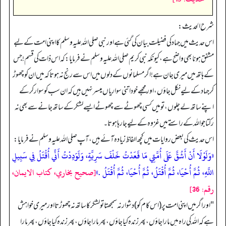
شرح الحديث:
اس حدیث میں جہاد کی فضیلت بیان کی گئی ہے اور نبی صلی الله علیہ وسلم کا اپنی امت کے لبے
مشفق ہونا بھی واضح ہے، کیونکہ نبی کریم صلی الله علیہ وسلم نے فرمایا: کہ اس ذات کی قسم! جس
کے ہاتھ میں میری جان ہے! اگر مسلمانوں کے دلوں میں اس سے رنج نہ ہوتا کہ میں ان کو چھوڑ
کر جہاد کے لیے نکل جاؤں، اور مجھے خود اتنی سواریاں میسر نہیں ہیں کہ ان سب کو سوار کرکے
اپنے ساتھ لے چلوں، تو میں کسی چھوٹے سے چھوٹے ایسے لشکر کے ساتھ جانے سے بھی نہ
رکتا جو الله کے راستے میں غزوہ کے لیے جا رہا ہوتا۔
اس حدیث کی بعض روایات میں کچھ الفاظ زیادہ آئے ہیں، آپ صلی الله علیہ وسلم نے فرمایا:
«وَلَوْلَا أَنْ أَشُقَّ عَلَى أُمَّتِي مَا قَعَدْتُ خَلْفَ سَرِيَّةٍ، وَلَوَدِدْتُ أَنِّي أُقْتَلُ فِي سَبِيلِ
اللَّهِ، ثُمَّ أُحْيَا، ثُمَّ أُقْتَلُ، ثُمَّ أُحْيَا، ثُمَّ أُقْتَلُ .»
[صحيح بخاري، كتاب الايمان،
رقم: 36]
"اور اگر میں اپنی امت پر (اس کام کو) دشوار نہ سمجھتا تو لشکر کا ساتھ نہ چھوڑتا اور میری خواہش
ہے کہ الله کی راہ میں مارا جاؤں، پھر زندہ کیا جاؤں، پھر مارا جاؤں، پھر زندہ کیا جاؤں، پھر مارا