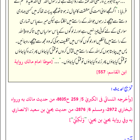
”
. . . سیدنا ابوہریرہ رضی اللہ عنہ سے روایت ہے کہ رسول اللہ صلی اللہ علیہ وسلم نے
فرمایا:
”
اگر مجھے اپنی امت کی مشقت کا خیال نہ ہوتا تو مجھے یہ پسند تھا کہ میں کسی جہادی
دستے سے پیچھے نہ رہوں جو اللہ کے راستے میں نکلتا ہے لیکن میرے پاس تمہاری
سواری کے لئے کوئی چیز نہیں ہے اور نہ لوگوں کے پاس سواریاں ہیں تاکہ وہ (اللہ
کے راستے میں) نکلیں اور لوگوں کو اس میں تکلیف ہو گی کہ وہ مجھ سے پیچھے رہ جائیں۔
پس میں چاہتا ہوں کہ اللہ کے راستے میں قتال کروں تو قتل کیا جاؤں پھر زندہ کیا جاؤں
[موطا امام مالك رواية
تو قتل کیا جاؤں پھر زندہ کیا جاؤں تو قتل کیا جاؤں۔
“
. . .
“
ابن القاسم: 557]
تخریج الحدیث:
[وأخرجه النسائي فى الكبريٰ 5/ 259 ح8835، من حديث مالك به ورواه
البخاري 2972، ومسلم 6/ 2876، من حديث يحييٰ بن سعيد الانصاري
به وفي رواية يحييٰ بن يحييٰ:
”
وَلٰكِنِّيْ
“
]
تفقه: