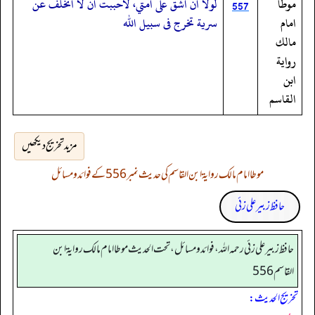
موطا
لولا ان اشق على امتي، لاحببت ان لا اتخلف عن
557
امام
سرية تخرج فى سبيل الله
مالك
رواية
ابن
القاسم
مزید تخریج دیکھیں
موطا امام مالک روایۃ ابن القاسم کی حدیث نمبر 556 کے فوائد و مسائل
حافظ زبیر علی زئی
حافظ زبير على زئي رحمه الله، فوائد و مسائل، تحت الحديث موطا امام مالك رواية ابن
القاسم 556
تخریج الحدیث: