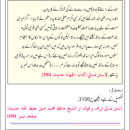
اللہ کے راستے (جہاد) میں مارے جانے کی تمنا کرنے کا بیان۔
ابوہریرہ رضی الله عنہ کہتے ہیں کہ نبی اکرم صلی اللہ علیہ وسلم نے فرمایا:
”
اگر میری
امت کے لیے یہ بات باعث تکلیف و مشقت نہ ہوتی تو میں کسی بھی فوجی ٹولی و
جماعت کے ساتھ نکلنے میں پیچھے نہ رہتا، لیکن لوگوں کے پاس سواریوں کا انتظام
نہیں، اور نہ ہی ہمارے پاس وافر سواریاں ہیں کہ میں انہیں ان پر بٹھا کر لے جا
سکوں؟ اور وہ لوگ میرا ساتھ چھوڑ کر رہنا نہیں چاہتے۔ (اس لیے میں ہر سریہ (فوجی
دستہ) کے ساتھ نہیں جاتا) مجھے تو پسند ہے کہ م۔۔۔۔ (مکمل حدیث اس نمبر پر
[سنن نسائي/كتاب الجهاد/حدیث: 3153]
پڑھیے۔)
اردو حاشہ:
تفصیل کے لیے دیکھیے ح 3100۔
[سنن نسائی ترجمہ و فوائد از الشیخ حافظ محمد امین حفظ اللہ، حدیث/
صفحہ نمبر: 3153]