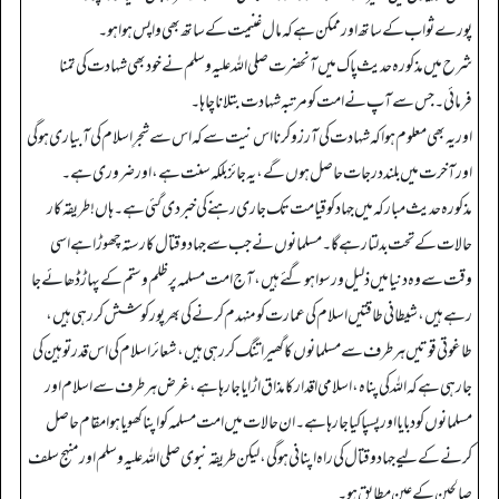
پورے ثواب کے ساتھ اور ممکن ہے کہ مال غنیمت کے ساتھ بھی واپس ہوا ہو۔
شرح میں مذکورہ حدیث پاک میں آنحضرت صلی الله علیہ وسلم نے خود بھی شہادت کی تمنا
فرمائی۔ جس سے آپ نے امت کو مرتبہ شہادت بتلانا چاہا۔
اور یہ بھی معلوم ہوا کہ شہادت کی آرزو کرنا اس نیت سے کہ اس سے شجرِ اسلام کی آبیاری ہوگی
اور آخرت میں بلند درجات حاصل ہوں گے، یہ جائز بلکہ سنت ہے، اور ضروری ہے۔
مذکورہ حدیث مبارکہ میں جہاد کو قیامت تک جاری رہنے کی خبر دی گئی ہے۔ ہاں! طریقہ کار
حالات کے تحت بدلتا رہے گا۔ مسلمانوں نے جب سے جہاد و قتال کا رستہ چھوڑا ہے اسی
وقت سے وہ دنیا میں ذلیل و رسوا ہو گئے ہیں، آج امت مسلمہ پر ظلم و ستم کے پہاڑ ڈھائے جا
رہے ہیں، شیطانی طاقتیں اسلام کی عمارت کو منہدم کرنے کی بھرپور کوشش کر رہی ہیں،
طاغوتی قوتیں ہر طرف سے مسلمانوں کا گھیرا تنگ کر رہی ہیں، شعائر اسلام کی اس قدر توہین کی
جا رہی ہے کہ الله کی پناہ، اسلامی اقدار کا مذاق اڑایا جا رہا ہے، غرض ہر طرف سے اسلام اور
مسلمانوں کو دبایا اور پسپا کیا جا رہا ہے۔ ان حالات میں امت مسلمہ کو اپنا کھویا ہوا مقام حاصل
کرنے کے لیے جہاد و قتال کی راہ اپنانی ہوگی، لیکن طریقہ نبوی صلی الله علیہ وسلم اور منہج سلف
صالحین کے عین مطابق ہو۔