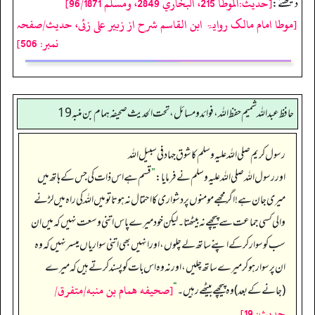
[حديث:الموطأ 215، البخاري 2849، ومسلم 96/1871]
دیکھئے:
[موطا امام مالک روایۃ ابن القاسم شرح از زبیر علی زئی، حدیث/صفحہ
نمبر: 506]
حافظ عبدالله شميم حفظ الله، فوائد و مسائل، تحت الحديث صحيفه همام بن منبه 19
رسول کریم صلی اللہ علیہ وسلم کا شوق جہاد فی سبیل اللہ
اور رسول اللہ صلی اللہ علیہ وسلم نے فرمایا:
”
قسم ہے اس ذات کی جس کے ہاتھ میں
میری جان ہے! اگر مجھے مومنوں پر دشواری کا احتمال نہ ہوتا تو میں اللہ کی راہ میں لڑنے
والی کسی جماعت سے پیچھے نہ بیٹھتا۔ لیکن خود میرے پاس اتنی وسعت نہیں کہ میں ان
سب کو سوار کر کے اپنے ساتھ لے چلوں، اور انہیں بھی اتنی سواریاں میسر نہیں کہ وہ
ان پر سوار ہو کر میرے ساتھ چلیں، اور نہ وہ اس بات کو پسند کرتے ہیں کہ میرے
[صحيفه همام بن منبه/متفرق/
(جانے کے بعد) وہ پیچھے بیٹھے رہیں۔
“
حدیث: 19]