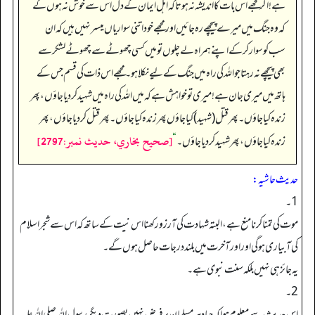
ہے! اگر مجھے اس بات کا اندیشہ نہ ہوتا کہ اہل ایمان کے دل اس سے خوش نہ ہوں گے
کہ وہ جنگ میں میرے پیچھے رہ جائیں اور مجھے خود اتنی سواریاں میسر نہیں ہیں کہ ان
سب کو سوار کرکے اپنے ہمراہ لے چلوں تو میں کسی چھوٹے سے چھوٹے لشکر سے
بھی پیچھے نہ رہتا جو اللہ کی راہ میں جنگ کے لیے نکلا ہو۔ مجھے اس ذات کی قسم جس کے
ہاتھ میں میری جان ہے!میری تو خواہش ہے کہ میں اللہ کی راہ میں شہید کردیاجاؤں، پھر
زندہ کیا جاؤں۔ پھر قتل (شہید) کیاجاؤں پھر زندہ کیاجاؤں۔ پھر قتل کردیا جاؤں، پھر
[صحيح بخاري، حديث نمبر:2797]
زندہ کیاجاؤں، پھر شہید کر دیاجاؤں۔
“
حدیث حاشیہ:
1۔
موت کی تمنا کرنامنع ہے،البتہ شہادت کی آرزو رکھنا اس نیت کے ساتھ کہ اس سے شجر اسلام
کی آبیاری ہوگی اور اورآخرت میں بلند درجات حاصل ہوں گے۔
یہ جائز ہی نہیں بلکہ سنت نبوی ہے۔
2۔
اس حدیث سے معلوم ہواکہ جہاد ہر مسلمان پر فرض نہیں بصورت دیگر رسول اللہ صلی اللہ علیہ