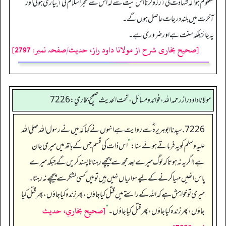
معلوم ہوا کہ شہادت کی آرزو کرنا اس نیت سے کہ اس سے شجر اسلام کی آبیاری ہوگی اور
آخرت میں بلند درجات حاصل ہوں گے۔
یہ جائز بلکہ سنت ہے اور ضروری ہے۔
[صحیح بخاری شرح از مولانا داود راز، حدیث/صفحہ نمبر: 2797]
مولانا داود راز رحمه الله، فوائد و مسائل، تحت الحديث صحيح بخاري: 7226
7226. سیدنا ابو ہریرہ ؓ سے روایت ہے انہوں نےکہا کہ میں نے رسول اللہ صلی اللہ
علیہ وسلم کو یہ فرماتے ہوئے سنا:
”
اس ذات کی قسم جس کے ہاتھ میں میری جان
ہے! اگر یہ نہ ہوتا کہ لوگ میرے بعد مجھ سے پیچھے رہنا ناپسند کریں گے جبکہ میرے
پاس انھیں مہیا کرنے کے لیے سواریاں نہیں ہیں تو میں کسی لشکر سے پیچھے نہ رہتا۔
میری تو خواہش ہے کہ اللہ کے راستے میں قتل کیا جاؤں، پھر زندہ کیا جاؤں، پھر قتل کیا
[صحيح بخاري، حديث
جاؤں، پھر زندہ کیا جاؤں، پھر قتل کیا جاؤں۔
“