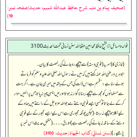
[صحیفہ ہمام بن منبہ شرح حافظ عبداللہ شمیم، حدیث/صفحہ نمبر:
19]
فوائد ومسائل از الشيخ حافظ محمد امين حفظ الله سنن نسائي تحت الحديث3100
(غازی کا) سریہ (فوجی دستہ) سے پیچھے رہ جانے کی رخصت کا بیان۔
ابوہریرہ رضی الله عنہ کہتے ہیں کہ میں نے رسول اللہ صلی اللہ علیہ وسلم کو فرماتے
ہوئے سنا ہے:
”
قسم ہے اس ذات کی جس کے ہاتھ میں میری جان ہے۔ اگر بہت
سے مسلمانوں کو مجھ سے پیچھے رہنا ناگوار نہ ہوتا اور میں ایسی چیز نہ پاتا جس پر انہیں سوار
کر کے لے جاتا تو کسی ایسے فوجی دستے سے جو اللہ عزوجل کے راستے میں جہاد کے
لیے نکلا ہو پیچھے نہ رہتا، (لیکن چونکہ مجبوری ہے اس لیے ایسے مجبور کے لیے فوجی
دستے کے ساتھ نہ جانے کی رخصت ہے) اور ق۔۔۔۔ (مکمل حدیث اس نمبر پر
[سنن نسائي/كتاب الجهاد/حدیث: 3100]
پڑھیے۔)