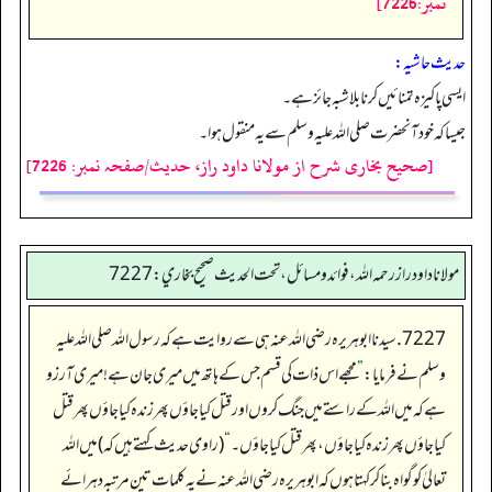
نمبر:7226]
حدیث حاشیہ:
ایسی پاکیزہ تمنائیں کرنا بلا شبہ جائز ہے۔
جیسا کہ خود آنحضرت صلی اللہ علیہ وسلم سے یہ منقول ہوا۔
[صحیح بخاری شرح از مولانا داود راز، حدیث/صفحہ نمبر: 7226]
مولانا داود راز رحمه الله، فوائد و مسائل، تحت الحديث صحيح بخاري: 7227
7227. سیدنا ابو ہریرہ رضی اللہ عنہ ہی سے روایت ہے کہ رسول اللہ صلی اللہ علیہ
وسلم نے فرمایا:
”
مجھے اس ذات کی قسم جس کے ہاتھ میں میری جان ہے! میری آرزو
ہے کہ میں اللہ کے راستے میں جنگ کروں اور قتل کیا جاؤں پھر زندہ کیا جاؤں پھر قتل
کیا جاؤں پھر زندہ کیا جاؤں، پھر قتل کیا جاؤں۔
“
(راوی حدیث کہتے ہیں کہ) میں اللہ
تعالیٰ کو گواہ بنا کر کہتا ہوں کہ ابو ہریرہ رضی اللہ عنہ نے یہ کلمات تین مرتبہ دہرائے