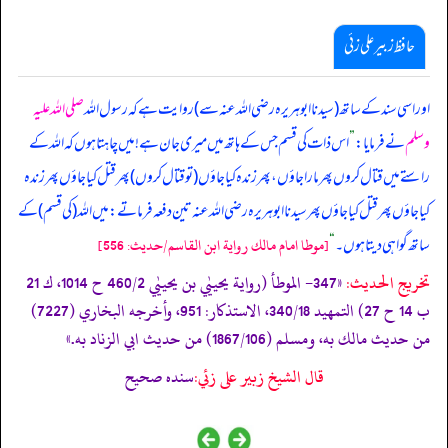
حافظ زبیر علی زئی
اور اسی سند کے ساتھ (سیدنا ابوہریرہ رضی اللہ عنہ سے) روایت ہے کہ رسول اللہ
صلی اللہ علیہ
وسلم
نے فرمایا:
”
اس ذات کی قسم جس کے ہاتھ میں میری جان ہے! میں چاہتا ہوں کہ اللہ کے
راستے میں قتال کروں پھر مارا جاؤں، پھر زندہ کیا جاؤں (تو قتال کروں) پھر قتل کیا جاؤں پھر زندہ
کیا جاؤں پھر قتل کیا جاؤں پھر سیدنا ابوہریرہ رضی اللہ عنہ تین دفعہ فرماتے: میں اللہ (کی قسم) کے
ساتھ گواہی دیتا ہوں۔
“
[موطا امام مالك رواية ابن القاسم/حدیث: 556]
تخریج الحدیث:
«347- الموطأ (رواية يحييٰي بن يحييٰي 460/2 ح 1014، ك 21
ب 14 ح 27) التمهيد 340/18، الاستذكار: 951، وأخرجه البخاري (7227)
من حديث مالك به، ومسلم (1867/106) من حديث ابي الزناد به.»
قال الشيخ زبير على زئي:
سنده صحيح