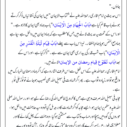
جاؤں."
اس حدیث پر امام بخاری رحمة الله علیه نے "کتاب الایمان" میں ایمان کی نشانیاں ذکر کرتے
«بَابُ الْجِهَادِ مِنَ الْاِيْمَان»
ہوئے باب قائم کیا ہے
"باب جہاد بھی ایمان کا جزو ہے۔ "
اور اس کے تحت یہ حدیث لائے ہیں جس کا مطلب ہے کہ جہاد ایمان میں داخل ہے، چاہے
«بَابُ قِيَام لَيْلَةِ الْقَدْرِ مِنَ
جہاد مع النفس ہو یا جہاد بالکفار۔ نیز اس باب سے پہلے
الْاِيْمَانِ»
"باب شب قدر کی بیداری بھی ایمان سے ہے۔ " ذکر کیا ہے، اور اس کے
«بَاب تَطُوْع قِيام رمضان من الإيمان»
بعد
لائے ہیں۔
امام بخاری رحمة الله علیه کے اس فعل سے اس طرف اشارہ ہے کہ اگر جہاد رمضان المبارک میں
واقع ہو تو اور زیادہ ثواب ہے۔ پھر اگر شہادت فی سبیل الله بھی نصیب ہو جائے تو نُوْرٌ عَلَی نُوْرٍ
ہے۔
مجاہد فی سبیل الله صرف وہی ہے جس کا خروج خالص الله کی رضا کے لیے ہو، اور رسول الله صلی
الله علیہ وسلم پر ایمان ہو، ایسے مجاہد کو اگر شہادت کا درجہ مل گیا تو وہ سیدھا جنت میں داخل ہوا،
حوروں کی گود میں پہنچا اور حساب و کتاب سے مستثنیٰ ہوگیا، وہ جنت کے پھل کھائے گا اور
معلق قندیلوں میں بسیرا کرے گا، اور اگر وہ سلامتی کے ساتھ گھر واپس آگیا تو وہ پورے