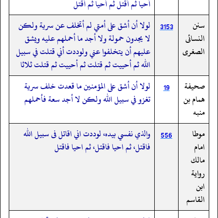
أحيا ثم أقتل ثم أحيا ثم أقتل
سنن
لولا أن أشق على أمتي لم أتخلف عن سرية ولكن
3153
النسائى
لا يجدون حمولة ولا أجد ما أحملهم عليه ويشق
الصغرى
عليهم أن يتخلفوا عني ولوددت أني قتلت في سبيل
الله ثم أحييت ثم قتلت ثم أحييت ثم قتلت ثلاثا
صحيفة
لولا أن أشق على المؤمنين ما قعدت خلف سرية
19
همام بن
تغزو في سبيل الله ولكن لا أجد سعة فأحملهم
منبه
موطا
والذي نفسي بيده، لوددت اني اقاتل فى سبيل الله
556
امام
فاقتل، ثم احيا فاقتل، ثم احيا فاقتل
مالك
رواية
ابن
القاسم