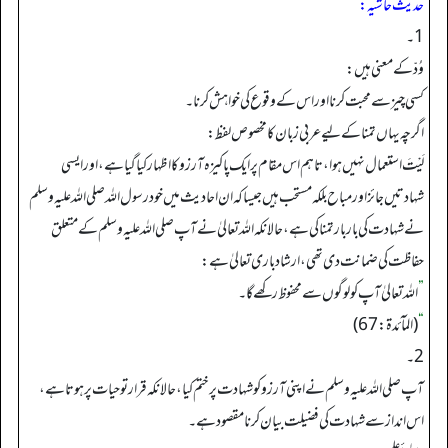
حدیث حاشیہ:
1۔
وُدّ کے معنی ہیں:
کسی چیز سے محبت کرنا اور اس کے وقوع کی خواہش کرنا۔
اگرچہ یہاں تمنا کے لیے عربی زبان کا مخصوص لفظ:
لَيْتَ استعمال نہیں ہوا، تاہم اس مقام پر ایک پاکیزہ آرزو کا اظہار کیا گیا ہے، اور ایسی
شہادتیں جائز اور مباح بلکہ مستحب ہیں جیسا کہ ان احادیث میں خود رسول اللہ صلی اللہ علیہ وسلم
نے شہادت کی بار بار تمنا کی ہے، حالانکہ اللہ تعالیٰ نے آپ صلی اللہ علیہ وسلم کے متعلق
حفاظت کی ضمانت دی تھی، ارشاد باری تعالیٰ ہے:
”
اللہ تعالیٰ آ پ کو لوگوں سے محفوظ رکھے گا۔
“
(المآئدة: 67)
2۔
آپ صلی اللہ علیہ وسلم نے اپنی آرزو کو شہادت پر ختم کیا، حالانکہ قرار تو حیات پر ہوتا ہے،
اس انداز سے شہادت کی فضیلت بیان کرنا مقصود ہے۔