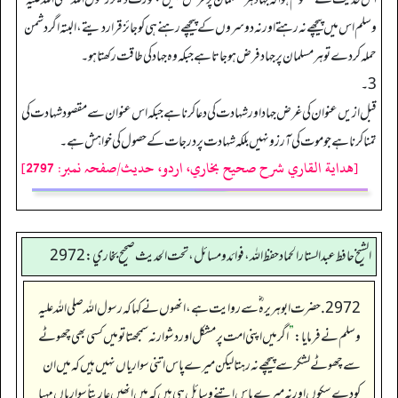
وسلم اس میں پیچھے نہ رہتے اور نہ دوسروں کے پیچھے رہنے ہی کو جائز قراردیتے،البتہ اگردشمن
حملہ کردے تو ہرمسلمان پر جہاد فرض ہوجاتا ہے جبکہ وہ جہاد کی طاقت رکھتا ہو۔
3۔
قبل ازیں عنوان کی غرض جہاد اور شہادت کی دعاکرناہے جبکہ اس عنوان سے مقصود شہادت کی
تمنا کرناہے جو موت کی آرزو نہیں بلکہ شہادت پر درجات کے حصول کی خواہش ہے۔
[هداية القاري شرح صحيح بخاري، اردو، حدیث/صفحہ نمبر: 2797]
الشيخ حافط عبدالستار الحماد حفظ الله، فوائد و مسائل، تحت الحديث صحيح بخاري:2972
2972. حضرت ابو ہریرہ ؓ سے روایت ہے، انھوں نے کہا کہ رسول اللہ صلی اللہ علیہ
وسلم نے فرمایا:
”
اگر میں اپنی امت پر مشکل اور دشوار نہ سمجھتا تو میں کسی بھی چھوٹے
سے چھوٹےلشکر سے پیچھے نہ رہتا لیکن میرے پاس اتنی سواریاں نہیں ہیں کہ میں ان
کو دے سکوں اور نہ میرے پاس اتنے وسائل ہی ہیں کہ میں انھیں عاریتاً سواریاں مہیا