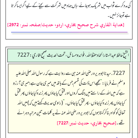
کی مدد کرے ثواب میں شریک ہوجائے، ہاں جہاد میں شرکت سے بچنے کے لیے اگرایسا کرتا
ہے تو جائز نہیں۔
[هداية القاري شرح صحيح بخاري، اردو، حدیث/صفحہ نمبر: 2972]
الشيخ حافط عبدالستار الحماد حفظ الله، فوائد و مسائل، تحت الحديث صحيح بخاري:7227
7227. سیدنا ابو ہریرہ رضی اللہ عنہ ہی سے روایت ہے کہ رسول اللہ صلی اللہ علیہ
وسلم نے فرمایا:
”
مجھے اس ذات کی قسم جس کے ہاتھ میں میری جان ہے! میری آرزو
ہے کہ میں اللہ کے راستے میں جنگ کروں اور قتل کیا جاؤں پھر زندہ کیا جاؤں پھر قتل
کیا جاؤں پھر زندہ کیا جاؤں، پھر قتل کیا جاؤں۔
“
(راوی حدیث کہتے ہیں کہ) میں اللہ
تعالیٰ کو گواہ بنا کر کہتا ہوں کہ ابو ہریرہ رضی اللہ عنہ نے یہ کلمات تین مرتبہ دہرائے
[صحيح بخاري، حديث نمبر:7227]
تھے۔