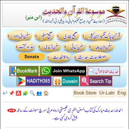
↩️
📌
🅰️
🧩
🔍
👥
🏠
Book Store
Ur-Latn
Eng
الحمدللہ! حدیث مبارک کی کتاب السنن الكبرى للبيهقي اردو عربی سرچ سہولت کے ساتھ
پیش کر دی گئی ہے۔