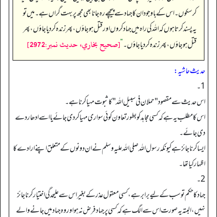
کر سکوں۔ اس کے باوجود ان کا جہاد سے پیچھے رہ جانا بھی مجھ پر بہت گراں ہے۔ میں تو
یہ پسند کرتا ہوں کہ اللہ کی راہ میں جہاد کروں اور قتل ہو جاؤں، پھر زندہ کردیا جاؤں، پھر
[صحيح بخاري، حديث نمبر:2972]
قتل ہو جاؤں، پھر زندہ کر دیا جاؤں۔
“
حدیث حاشیہ:
1۔
اس حدیث سے مقصود "حملان في سبیل اللہ" کا ثبوت مہیا کرنا ہے۔
اس کا مطلب یہ ہے کہ کسی مجاہد کو بطورتعاون کوئی سواری مہیا کردی جائے یا اسے ادھار دے
دی جائے۔
ایساکرنا جائزہے کیونکہ رسول اللہ صلی اللہ علیہ وسلم نے ان دونوں کے متعلق اپنے ارادے کا
اظہار کیاتھا۔
2۔
جہاد کا حکم تو سب کے لیے برابر ہے،کسی معقول عذر کے بغیر اس سے علیحدگی اختیار کرنا جائز
نہیں، البتہ یہ صورت اس سے الگ ہے کہ کسی پر جہادفرض نہ ہو اوروہ جہاد میں جانے والے