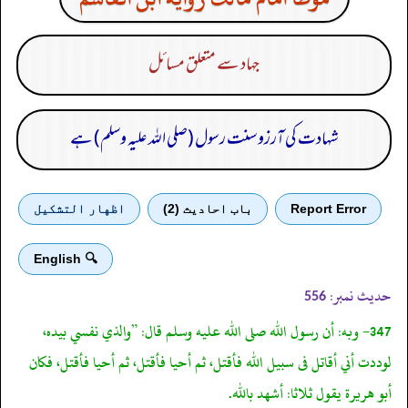
جہاد سے متعلق مسائل
شہادت کی آرزو سنت رسول (صلی اللہ علیہ وسلم) ہے
Report Error
باب احادیث (2)
اظهار التشكيل
🔍 English
حدیث نمبر:
556
347- وبه: أن رسول الله صلى الله عليه وسلم قال: ”والذي نفسي بيده،
لوددت أني أقاتل فى سبيل الله فأقتل، ثم أحيا فأقتل، ثم أحيا فأقتل، فكان
أبو هريرة يقول ثلاثا: أشهد بالله.