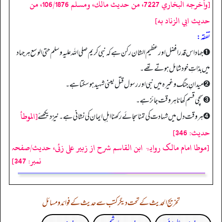
[وأخرجه البخاري 7227، من حديث مالك، ومسلم 106/1876، من
حديث ابي الزناد به]
تفقه:
➊ جہاد اس قدر افضل اور عظیم الشان رکن ہے کہ نبی کریم صلی اللہ علیہ وسلم حتی الوسع ہر جہاد
میں بذاتِ خود شامل ہوتے تھے۔
➋ میدانِ جنگ وغیرہ میں نبی اور رسول قتل یعنی شہید ہوسکتا ہے۔
➌ سچی قسم کھانا ہر وقت جائز ہے۔
[الموطأ
➍ ہر وقت دل میں شہادت کی تمنا سجائے رکھنا اہلِ ایمان کی نشانی ہے۔ نیز دیکھئے
حديث: 346]
[موطا امام مالک روایۃ ابن القاسم شرح از زبیر علی زئی، حدیث/صفحہ
نمبر: 347]
تخریج الحدیث کے تحت دیگر کتب سے حدیث کے فوائد و مسائل