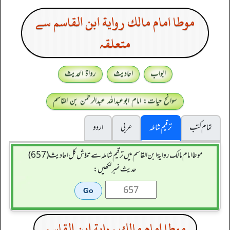
موطا امام مالك رواية ابن القاسم سے
متعلقہ
ابواب
احادیث
رواۃ الحدیث
سوانح حیات: امام ابوعبداللہ عبدالرحمٰن بن القاسم
تمام کتب
ترقیم شاملہ
عربی
اردو
موطا امام مالك رواية ابن القاسم میں ترقیم شاملہ سے تلاش کل احادیث (657)
حدیث نمبر لکھیں:
موطا امام مالك رواية ابن القاسم