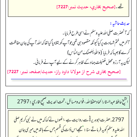
[صحيح بخاري، حديث نمبر:7227]
تھے۔
حدیث حاشیہ:
کہ آنحضرت صلی اللہ علیہ وسلم نے اسی طرح فرمایا۔
آخر میں ختم شہادت پر کیا کیونکہ مقصود ہی تھی جو آپ کو بتلا دیا گیا تھا کہ اللہ آپ کی جان حفاظت
کرے گا جیسا کہ فرمایا‘ (وَاللَّهُ يَعْصِمُكَ مِنَ النَّاسِ)
لیکن یہ آرزو محض فضیلت جہاد کے ظاہر کرنے کے لیے آپ نے فرمائی۔
[صحیح بخاری شرح از مولانا داود راز، حدیث/صفحہ نمبر: 7227]
الشيخ حافط عبدالستار الحماد حفظ الله، فوائد و مسائل، تحت الحديث صحيح بخاري:2797
2797. حضرت ابوہریرۃ ؓسے روایت ہے، انھوں نے کہا کہ میں نے نبی کریم صلی
اللہ علیہ وسلم کو یہ فرماتے سنا:
”
مجھے اس ذات کی قسم جس کے ہاتھ میں میری جان